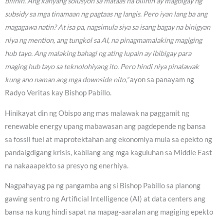
bilihin. Ang kanyang solusyon sa mataas na bilihin ay magbigay ng
subsidy sa mga tinamaan ng pagtaas ng langis. Pero iyan lang ba ang
magagawa natin? At isa pa, nagsimula siya sa isang bagay na binigyan
niya ng mention, ang tungkol sa AI, na pinagmamalaking magiging
hub tayo. Ang malaking bahagi ng ating lupain ay ibibigay para
maging hub tayo sa teknolohiyang ito. Pero hindi niya pinalawak
kung ano naman ang mga downside nito,”
ayon sa panayam ng
Radyo Veritas kay Bishop Pabillo.
Hinikayat din ng Obispo ang mas malawak na paggamit ng
renewable energy upang mabawasan ang pagdepende ng bansa
sa fossil fuel at maprotektahan ang ekonomiya mula sa epekto ng
pandaigdigang krisis, kabilang ang mga kaguluhan sa Middle East
na nakaaapekto sa presyo ng enerhiya.
Nagpahayag pa ng pangamba ang si Bishop Pabillo sa planong
gawing sentro ng Artificial Intelligence (AI) at data centers ang
bansa na kung hindi sapat na mapag-aaralan ang magiging epekto