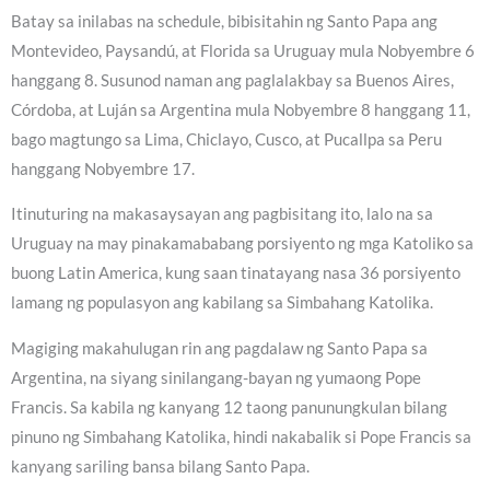
Batay sa inilabas na schedule, bibisitahin ng Santo Papa ang
Montevideo, Paysandú, at Florida sa Uruguay mula Nobyembre 6
hanggang 8. Susunod naman ang paglalakbay sa Buenos Aires,
Córdoba, at Luján sa Argentina mula Nobyembre 8 hanggang 11,
bago magtungo sa Lima, Chiclayo, Cusco, at Pucallpa sa Peru
hanggang Nobyembre 17.
Itinuturing na makasaysayan ang pagbisitang ito, lalo na sa
Uruguay na may pinakamababang porsiyento ng mga Katoliko sa
buong Latin America, kung saan tinatayang nasa 36 porsiyento
lamang ng populasyon ang kabilang sa Simbahang Katolika.
Magiging makahulugan rin ang pagdalaw ng Santo Papa sa
Argentina, na siyang sinilangang-bayan ng yumaong Pope
Francis. Sa kabila ng kanyang 12 taong panunungkulan bilang
pinuno ng Simbahang Katolika, hindi nakabalik si Pope Francis sa
kanyang sariling bansa bilang Santo Papa.