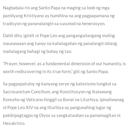
Nagbabala rin ang Santo Papa na maging sa loob ng mga
pamilyang Kristiyano ay humihina na ang pagpapamana ng
tradisyon ng pananalangin sa susunod na henerasyon.
Dahil dito, iginiit ni Pope Leo ang pangangailangang muling
maunawaan ang tunay na kahalagahan ng panalangin bilang
mahalagang bahagi ng buhay ng tao.
“Prayer, however, as a fundamental dimension of our humanity, is
worth rediscovering in its true form,” giit ng Santo Papa.
Sa pagpapatuloy ng kanyang serye ng katesismo tungkol sa
Sacrosanctum Concilium, ang Konstitusyon ng Ikalawang
Konseho ng Vaticano hinggil sa Banal na Liturhiya, ipinaliwanag
ni Pope Leo XIV na ang liturhiya ay pangunahing lugar ng
pakikipagtagpo ng Diyos sa sangkatauhan sa pamamagitan ni
Hesukristo.