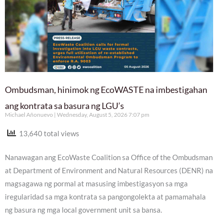
Ombudsman, hinimok ng EcoWASTE na imbestigahan
ang kontrata sa basura ng LGU’s
Michael Añonuevo
Wednesday, August 5, 2026 7:07 pm
13,640 total views
Nanawagan ang EcoWaste Coalition sa Office of the Ombudsman
at Department of Environment and Natural Resources (DENR) na
magsagawa ng pormal at masusing imbestigasyon sa mga
iregularidad sa mga kontrata sa pangongolekta at pamamahala
ng basura ng mga local government unit sa bansa.