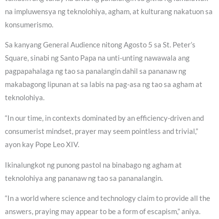
na impluwensya ng teknolohiya, agham, at kulturang nakatuon sa
konsumerismo.
Sa kanyang General Audience nitong Agosto 5 sa St. Peter’s
Square, sinabi ng Santo Papa na unti-unting nawawala ang
pagpapahalaga ng tao sa panalangin dahil sa pananaw ng
makabagong lipunan at sa labis na pag-asa ng tao sa agham at
teknolohiya.
“In our time, in contexts dominated by an efficiency-driven and
consumerist mindset, prayer may seem pointless and trivial,”
ayon kay Pope Leo XIV.
Ikinalungkot ng punong pastol na binabago ng agham at
teknolohiya ang pananaw ng tao sa pananalangin.
“In a world where science and technology claim to provide all the
answers, praying may appear to be a form of escapism,” aniya.