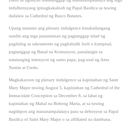
indulhensyang ipinagkakaloob ng Papal Basilica sa tuwing
dadalaw sa Cathedral ng Basco Batanes.
Upang matamo ang plenary indulgence kinakailangang
sundin ang mga panuntunan ng pagtanggap tulad ng
pagdulog sa sakramento ng pagbabalik loob o kumpisal,
pagtanggap ng Banal na Komunyon, panalangin sa
natatanging intensyon ng santo papa, pag-usal ng Ama
Namin at Credo.
Magkakaroon ng plenary indulgence sa kapistahan ng Saint
Mary Major tuwing August 5, kapistahan ng Cathedral of the
Immaculate Conception sa December 8, sa lahat ng
kapistahan ng Mahal na Birheng Maria, at sa tuwing
nagtitipon ang mananampalataya para sa debosyon sa Papal
Basilica of Saint Mary Major o sa affiliated na dambana.