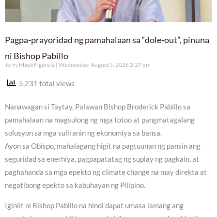
Pagpa-prayoridad ng pamahalaan sa “dole-out”, pinuna
ni Bishop Pabillo
Jerry Maya Figarola
Wednesday, August 5, 2026 2:27 pm
5,231 total views
Nanawagan si Taytay, Palawan Bishop Broderick Pabillo sa
pamahalaan na magsulong ng mga totoo at pangmatagalang
solusyon sa mga suliranin ng ekonomiya sa bansa.
Ayon sa Obispo, mahalagang higit na pagtuunan ng pansin ang
seguridad sa enerhiya, pagpapatatag ng suplay ng pagkain, at
paghahanda sa mga epekto ng climate change na may direkta at
negatibong epekto sa kabuhayan ng Pilipino.
Iginiit ni Bishop Pabillo na hindi dapat umasa lamang ang