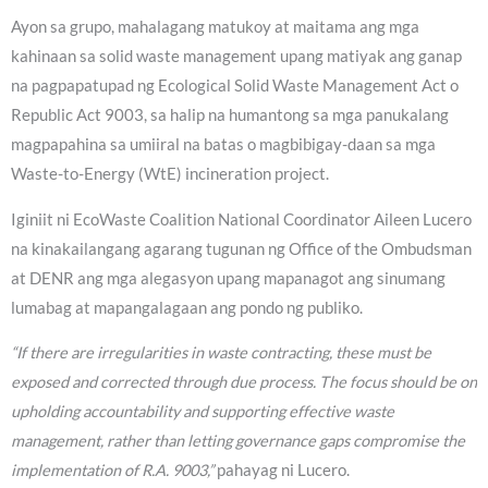
Ayon sa grupo, mahalagang matukoy at maitama ang mga
kahinaan sa solid waste management upang matiyak ang ganap
na pagpapatupad ng Ecological Solid Waste Management Act o
Republic Act 9003, sa halip na humantong sa mga panukalang
magpapahina sa umiiral na batas o magbibigay-daan sa mga
Waste-to-Energy (WtE) incineration project.
Iginiit ni EcoWaste Coalition National Coordinator Aileen Lucero
na kinakailangang agarang tugunan ng Office of the Ombudsman
at DENR ang mga alegasyon upang mapanagot ang sinumang
lumabag at mapangalagaan ang pondo ng publiko.
“If there are irregularities in waste contracting, these must be
exposed and corrected through due process. The focus should be on
upholding accountability and supporting effective waste
management, rather than letting governance gaps compromise the
implementation of R.A. 9003,”
pahayag ni Lucero.