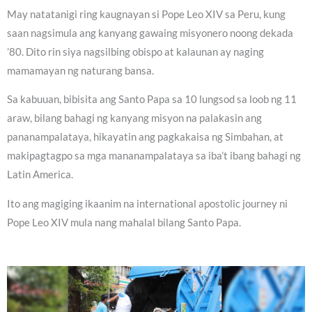
May natatanigi ring kaugnayan si Pope Leo XIV sa Peru, kung
saan nagsimula ang kanyang gawaing misyonero noong dekada
’80. Dito rin siya nagsilbing obispo at kalaunan ay naging
mamamayan ng naturang bansa.
Sa kabuuan, bibisita ang Santo Papa sa 10 lungsod sa loob ng 11
araw, bilang bahagi ng kanyang misyon na palakasin ang
pananampalataya, hikayatin ang pagkakaisa ng Simbahan, at
makipagtagpo sa mga mananampalataya sa iba’t ibang bahagi ng
Latin America.
Ito ang magiging ikaanim na international apostolic journey ni
Pope Leo XIV mula nang mahalal bilang Santo Papa.