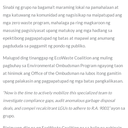
Sinabi ng grupo na bagama’t maraming lokal na pamahalaan at
mga katuwang na komunidad ang nagsisikap na maipatupad ang
mga zero waste program, mahalaga pa ring magkaroon ng
masusing pagsisiyasat upang matukoy ang mga hadlang sa
epektibong pagpapatupad ng batas at mapawi ang anumang
pagdududa sa paggamit ng pondo ng publiko.
Malugod ding tinanggap ng EcoWaste Coalition ang muling
pagbuhay sa Environmental Ombudsman Program ngayong taon
at hinimok ang Office of the Ombudsman na lubos itong gamitin
upang palakasin ang pagpapatupad ng mga batas pangkalikasan.
“Now is the time to actively mobilize this specialized team to
investigate compliance gaps, audit anomalous garbage disposal
deals, and compel recalcitrant LGUs to adhere to R.A. 9003,”
ayon sa
grupo.
Binigyang-diin pa ng EcoWaste Coalition na sa halip na pahinain