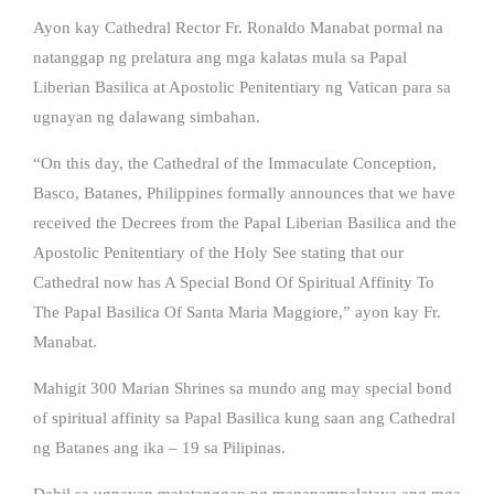
Ayon kay Cathedral Rector Fr. Ronaldo Manabat pormal na
natanggap ng prelatura ang mga kalatas mula sa Papal
Liberian Basilica at Apostolic Penitentiary ng Vatican para sa
ugnayan ng dalawang simbahan.
“On this day, the Cathedral of the Immaculate Conception,
Basco, Batanes, Philippines formally announces that we have
received the Decrees from the Papal Liberian Basilica and the
Apostolic Penitentiary of the Holy See stating that our
Cathedral now has A Special Bond Of Spiritual Affinity To
The Papal Basilica Of Santa Maria Maggiore,” ayon kay Fr.
Manabat.
Mahigit 300 Marian Shrines sa mundo ang may special‭ ‬bond
of spiritual affinity sa Papal Basilica kung saan ang Cathedral
ng Batanes ang ika – 19 sa Pilipinas.
Dahil sa ugnayan matatanggap ng mananampalataya ang mga