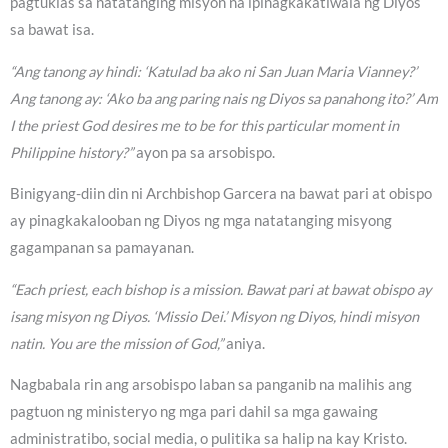
pagtuklas sa natatanging misyon na ipinagkakatiwala ng Diyos
sa bawat isa.
“Ang tanong ay hindi: ‘Katulad ba ako ni San Juan Maria Vianney?’
Ang tanong ay: ‘Ako ba ang paring nais ng Diyos sa panahong ito?’ Am
I the priest God desires me to be for this particular moment in
Philippine history?”
ayon pa sa arsobispo.
Binigyang-diin din ni Archbishop Garcera na bawat pari at obispo
ay pinagkakalooban ng Diyos ng mga natatanging misyong
gagampanan sa pamayanan.
“Each priest, each bishop is a mission. Bawat pari at bawat obispo ay
isang misyon ng Diyos. ‘Missio Dei.’ Misyon ng Diyos, hindi misyon
natin. You are the mission of God,”
aniya.
Nagbabala rin ang arsobispo laban sa panganib na malihis ang
pagtuon ng ministeryo ng mga pari dahil sa mga gawaing
administratibo, social media, o pulitika sa halip na kay Kristo.