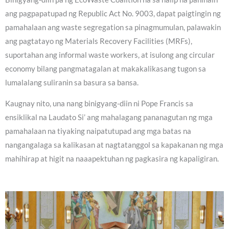
ang pagpapatupad ng Republic Act No. 9003, dapat paigtingin ng
pamahalaan ang waste segregation sa pinagmumulan, palawakin
ang pagtatayo ng Materials Recovery Facilities (MRFs),
suportahan ang informal waste workers, at isulong ang circular
economy bilang pangmatagalan at makakalikasang tugon sa
lumalalang suliranin sa basura sa bansa.
Kaugnay nito, una nang binigyang-diin ni Pope Francis sa
ensiklikal na Laudato Si’ ang mahalagang pananagutan ng mga
pamahalaan na tiyaking naipatutupad ang mga batas na
nangangalaga sa kalikasan at nagtatanggol sa kapakanan ng mga
mahihirap at higit na naaapektuhan ng pagkasira ng kapaligiran.