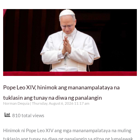
Pope Leo XIV, hinimok ang mananampalataya na
tuklasin ang tunay na diwa ng panalangin
Norman Dequia
Thursday, August 6, 2026 11:17 am
810 total views
Hinimok ni Pope Leo XIV ang mga mananampalataya na muling
tuklasin ang tunay na diwa ng panalangin sa gitna ng lumalawak