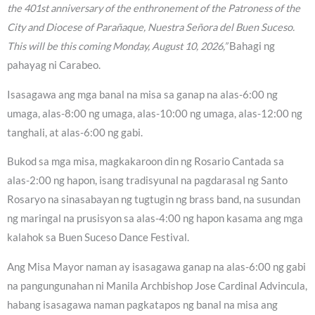
the 401st anniversary of the enthronement of the Patroness of the
City and Diocese of Parañaque, Nuestra Señora del Buen Suceso.
This will be this coming Monday, August 10, 2026,”
Bahagi ng
pahayag ni Carabeo.
Isasagawa ang mga banal na misa sa ganap na alas-6:00 ng
umaga, alas-8:00 ng umaga, alas-10:00 ng umaga, alas-12:00 ng
tanghali, at alas-6:00 ng gabi.
Bukod sa mga misa, magkakaroon din ng Rosario Cantada sa
alas-2:00 ng hapon, isang tradisyunal na pagdarasal ng Santo
Rosaryo na sinasabayan ng tugtugin ng brass band, na susundan
ng maringal na prusisyon sa alas-4:00 ng hapon kasama ang mga
kalahok sa Buen Suceso Dance Festival.
Ang Misa Mayor naman ay isasagawa ganap na alas-6:00 ng gabi
na pangungunahan ni Manila Archbishop Jose Cardinal Advincula,
habang isasagawa naman pagkatapos ng banal na misa ang