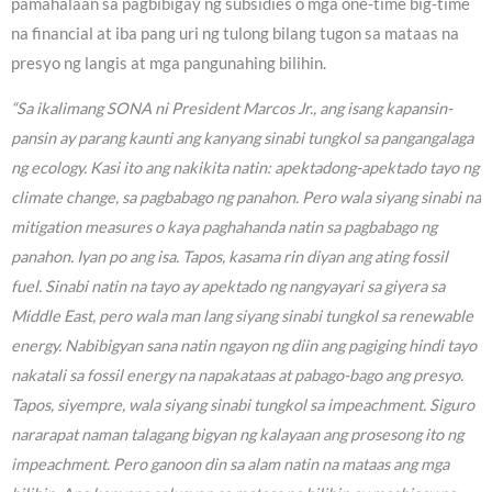
pamahalaan sa pagbibigay ng subsidies o mga one-time big-time
na financial at iba pang uri ng tulong bilang tugon sa mataas na
presyo ng langis at mga pangunahing bilihin.
“Sa ikalimang SONA ni President Marcos Jr., ang isang kapansin-
pansin ay parang kaunti ang kanyang sinabi tungkol sa pangangalaga
ng ecology. Kasi ito ang nakikita natin: apektadong-apektado tayo ng
climate change, sa pagbabago ng panahon. Pero wala siyang sinabi na
mitigation measures o kaya paghahanda natin sa pagbabago ng
panahon. Iyan po ang isa. Tapos, kasama rin diyan ang ating fossil
fuel. Sinabi natin na tayo ay apektado ng nangyayari sa giyera sa
Middle East, pero wala man lang siyang sinabi tungkol sa renewable
energy. Nabibigyan sana natin ngayon ng diin ang pagiging hindi tayo
nakatali sa fossil energy na napakataas at pabago-bago ang presyo.
Tapos, siyempre, wala siyang sinabi tungkol sa impeachment. Siguro
nararapat naman talagang bigyan ng kalayaan ang prosesong ito ng
impeachment. Pero ganoon din sa alam natin na mataas ang mga