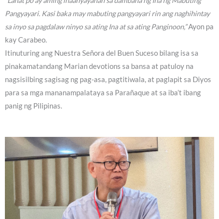
“Lahat po ay aming inaanyayahan sa dambana ng Ina ng Mabuting
Pangyayari. Kasi baka may mabuting pangyayari rin ang naghihintay
sa inyo sa pagdalaw ninyo sa ating Ina at sa ating Panginoon,”
Ayon pa
kay Carabeo.
Itinuturing ang Nuestra Señora del Buen Suceso bilang isa sa
pinakamatandang Marian devotions sa bansa at patuloy na
nagsisilbing sagisag ng pag-asa, pagtitiwala, at paglapit sa Diyos
para sa mga mananampalataya sa Parañaque at sa iba’t ibang
panig ng Pilipinas.