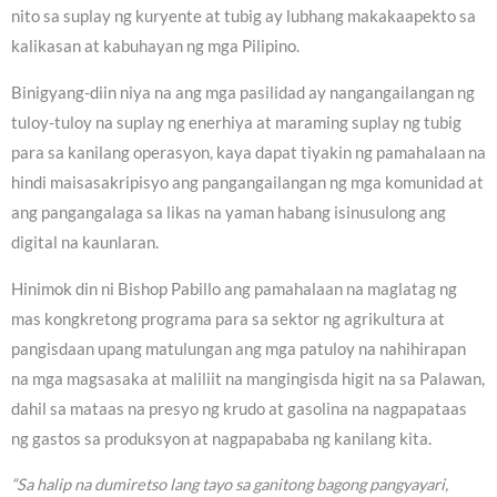
nito sa suplay ng kuryente at tubig ay lubhang makakaapekto sa
kalikasan at kabuhayan ng mga Pilipino.
Binigyang-diin niya na ang mga pasilidad ay nangangailangan ng
tuloy-tuloy na suplay ng enerhiya at maraming suplay ng tubig
para sa kanilang operasyon, kaya dapat tiyakin ng pamahalaan na
hindi maisasakripisyo ang pangangailangan ng mga komunidad at
ang pangangalaga sa likas na yaman habang isinusulong ang
digital na kaunlaran.
Hinimok din ni Bishop Pabillo ang pamahalaan na maglatag ng
mas kongkretong programa para sa sektor ng agrikultura at
pangisdaan upang matulungan ang mga patuloy na nahihirapan
na mga magsasaka at maliliit na mangingisda higit na sa Palawan,
dahil sa mataas na presyo ng krudo at gasolina na nagpapataas
ng gastos sa produksyon at nagpapababa ng kanilang kita.
“Sa halip na dumiretso lang tayo sa ganitong bagong pangyayari,