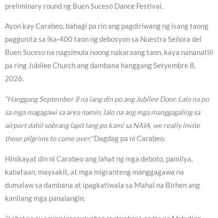
preliminary round ng Buen Suceso Dance Festival.
Ayon kay Carabeo, bahagi pa rin ang pagdiriwang ng isang taong
paggunita sa ika-400 taon ng debosyon sa Nuestra Señora del
Buen Suceso na nagsimula noong nakaraang taon, kaya nananatili
pa ring Jubilee Church ang dambana hanggang Setyembre 8,
2026.
“Hanggang September 8 na lang din po ang Jubilee Door. Lalo na po
sa mga magagawi sa area namin, lalo na ang mga manggagaling sa
airport dahil sobrang lapit lang po kami sa NAIA, we really invite
those pilgrims to come over,”
Dagdag pa ni Carabeo.
Hinikayat din ni Carabeo ang lahat ng mga deboto, pamilya,
kabataan, maysakit, at mga migranteng manggagawa na
dumalaw sa dambana at ipagkatiwala sa Mahal na Birhen ang
kanilang mga panalangin.