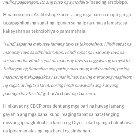
muling pagbangon. Ito ang puso ng synodality,”
saad ng arsobispo.
Hinamon din ni Archbishop Garcera ang mga pari na maging mga
tagapaghilom ng sugat ng lipunan sa halip na umasa lamang sa
kakayahan sa teknolohiya o pamamahala.
“Hindi sapat na mahusay lamang tayo sa teknolohiya. Hindi sapat na
mahusay tayo sa administration. Hindi sapat na mahusay tayo sa
social media. Hindi sapat na mahusay tayo sa paggawa ng proyekto.
Kailangan ng Simbahan ang paring marunong makiramdam, paring
marunong makipaglakbay sa mahihirap, paring marunong maghilom
ng sugat, at higit sa lahat, paring hindi nawawala ang kanyang
paningin kay Kristo,”
giit ni Archbishop Garcera.
Hinikayat ng CBCP president ang mga pari na huwag lamang
gayahin ang mga banal kundi maging tapat sa natatanging
misyong ipinagkaloob sa kanila ng Diyos tulad ng mga halimbawa
na ipinamamalas ng mga banal ng simbahan.