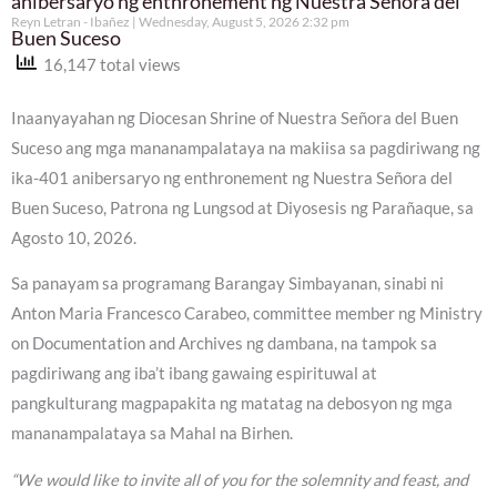
anibersaryo ng enthronement ng Nuestra Señora del
Reyn Letran - Ibañez
Wednesday, August 5, 2026 2:32 pm
Buen Suceso
16,147 total views
Inaanyayahan ng Diocesan Shrine of Nuestra Señora del Buen
Suceso ang mga mananampalataya na makiisa sa pagdiriwang ng
ika-401 anibersaryo ng enthronement ng Nuestra Señora del
Buen Suceso, Patrona ng Lungsod at Diyosesis ng Parañaque, sa
Agosto 10, 2026.
Sa panayam sa programang Barangay Simbayanan, sinabi ni
Anton Maria Francesco Carabeo, committee member ng Ministry
on Documentation and Archives ng dambana, na tampok sa
pagdiriwang ang iba’t ibang gawaing espirituwal at
pangkulturang magpapakita ng matatag na debosyon ng mga
mananampalataya sa Mahal na Birhen.
“We would like to invite all of you for the solemnity and feast, and