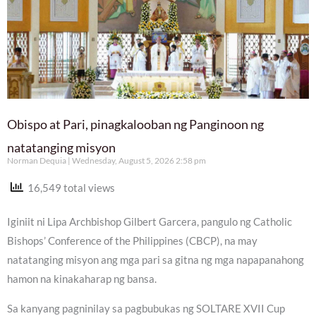
Obispo at Pari, pinagkalooban ng Panginoon ng
natatanging misyon
Norman Dequia
Wednesday, August 5, 2026 2:58 pm
16,549 total views
Iginiit ni Lipa Archbishop Gilbert Garcera, pangulo ng Catholic
Bishops’ Conference of the Philippines (CBCP), na may
natatanging misyon ang mga pari sa gitna ng mga napapanahong
hamon na kinakaharap ng bansa.
Sa kanyang pagninilay sa pagbubukas ng SOLTARE XVII Cup