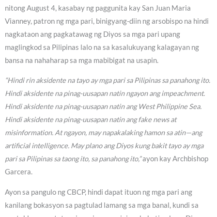
nitong August 4, kasabay ng paggunita kay San Juan Maria
Vianney, patron ng mga pari, binigyang-diin ng arsobispo na hindi
nagkataon ang pagkatawag ng Diyos sa mga pari upang
maglingkod sa Pilipinas lalo na sa kasalukuyang kalagayan ng
bansa na nahaharap sa mga mabibigat na usapin.
“Hindi rin aksidente na tayo ay mga pari sa Pilipinas sa panahong ito.
Hindi aksidente na pinag-uusapan natin ngayon ang impeachment.
Hindi aksidente na pinag-uusapan natin ang West Philippine Sea.
Hindi aksidente na pinag-uusapan natin ang fake news at
misinformation. At ngayon, may napakalaking hamon sa atin—ang
artificial intelligence. May plano ang Diyos kung bakit tayo ay mga
pari sa Pilipinas sa taong ito, sa panahong ito,”
ayon kay Archbishop
Garcera.
Ayon sa pangulo ng CBCP, hindi dapat ituon ng mga pari ang
kanilang bokasyon sa pagtulad lamang sa mga banal, kundi sa