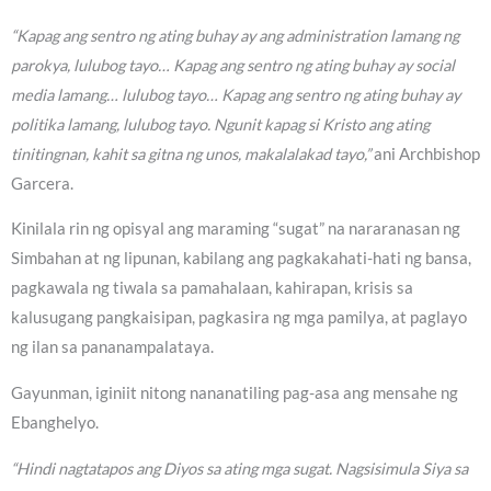
“Kapag ang sentro ng ating buhay ay ang administration lamang ng
parokya, lulubog tayo… Kapag ang sentro ng ating buhay ay social
media lamang… lulubog tayo… Kapag ang sentro ng ating buhay ay
politika lamang, lulubog tayo. Ngunit kapag si Kristo ang ating
tinitingnan, kahit sa gitna ng unos, makalalakad tayo,”
ani Archbishop
Garcera.
Kinilala rin ng opisyal ang maraming “sugat” na nararanasan ng
Simbahan at ng lipunan, kabilang ang pagkakahati-hati ng bansa,
pagkawala ng tiwala sa pamahalaan, kahirapan, krisis sa
kalusugang pangkaisipan, pagkasira ng mga pamilya, at paglayo
ng ilan sa pananampalataya.
Gayunman, iginiit nitong nananatiling pag-asa ang mensahe ng
Ebanghelyo.
“Hindi nagtatapos ang Diyos sa ating mga sugat. Nagsisimula Siya sa