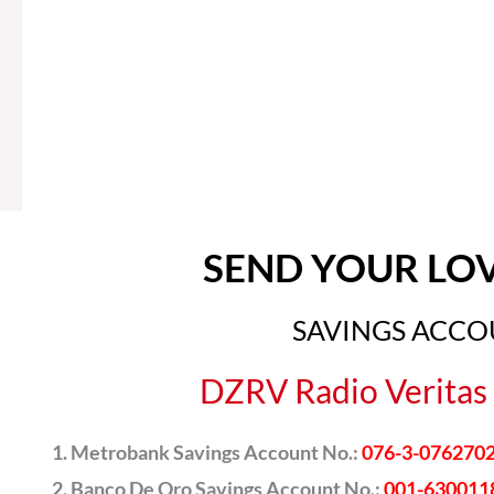
SEND YOUR LO
SAVINGS ACC
DZRV Radio Veritas 
Metrobank Savings Account No.:
076-3-076270
Banco De Oro Savings Account No.:
001-630011