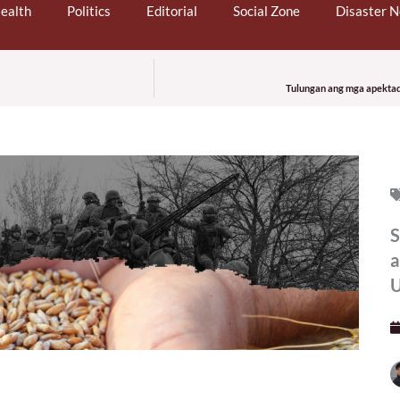
ealth
Politics
Editorial
Social Zone
Disaster 
Tulungan ang mga apektado
S
a
U