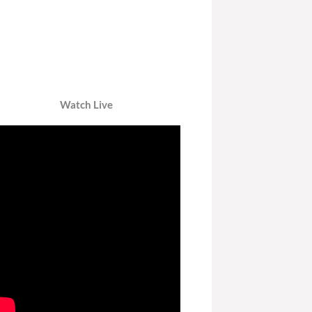
Watch Live
LISTEN LIVE TO DZRV846 E-RADIO
PORTAL