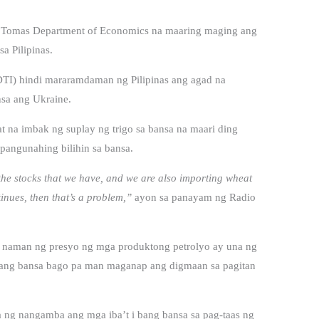
nto Tomas Department of Economics na maaring maging ang
a Pilipinas.
DTI) hindi mararamdaman ng Pilipinas ang agad na
nsa ang Ukraine.
 na imbak ng suplay ng trigo sa bansa na maari ding
 pangunahing bilihin sa bansa.
 the stocks that we have, and we are also importing wheat
inues, then that’s a problem,”
ayon sa panayam ng Radio
aas naman ng presyo ng mga produktong petrolyo ay una ng
t ibang bansa bago pa man maganap ang digmaan sa pagitan
 ng nangamba ang mga iba’t i bang bansa sa pag-taas ng