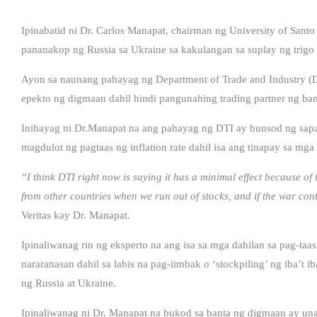
Ipinabatid ni Dr. Carlos Manapat, chairman ng University of Sa
pananakop ng Russia sa Ukraine sa kakulangan sa suplay ng trigo s
Ayon sa naunang pahayag ng Department of Trade and Industry (
epekto ng digmaan dahil hindi pangunahing trading partner ng ba
Inihayag ni Dr.Manapat na ang pahayag ng DTI ay bunsod ng sapat
magdulot ng pagtaas ng inflation rate dahil isa ang tinapay sa mga
“I think DTI right now is saying it has a minimal effect because of
from other countries when we run out of stocks, and if the war cont
Veritas kay Dr. Manapat.
Ipinaliwanag rin ng eksperto na ang isa sa mga dahilan sa pag-t
nararanasan dahil sa labis na pag-iimbak o ‘stockpiling’ ng iba’
ng Russia at Ukraine.
Ipinaliwanag ni Dr. Manapat na bukod sa banta ng digmaan ay una