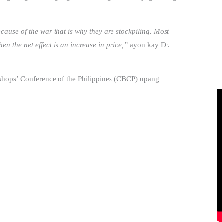
ecause of the war that is why they are stockpiling. Most
en the net effect is an increase in price,”
ayon kay Dr.
ops’ Conference of the Philippines (CBCP) upang