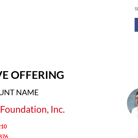
S
VE OFFERING
OUNT NAME
Foundation, Inc.
210
876