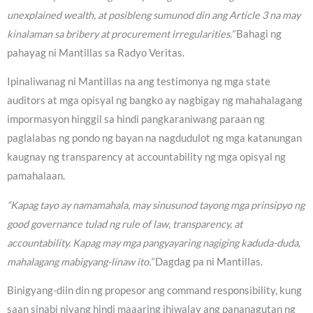
unexplained wealth, at posibleng sumunod din ang Article 3 na may
kinalaman sa bribery at procurement irregularities.”
Bahagi ng
pahayag ni Mantillas sa Radyo Veritas.
Ipinaliwanag ni Mantillas na ang testimonya ng mga state
auditors at mga opisyal ng bangko ay nagbigay ng mahahalagang
impormasyon hinggil sa hindi pangkaraniwang paraan ng
paglalabas ng pondo ng bayan na nagdudulot ng mga katanungan
kaugnay ng transparency at accountability ng mga opisyal ng
pamahalaan.
“Kapag tayo ay namamahala, may sinusunod tayong mga prinsipyo ng
good governance tulad ng rule of law, transparency, at
accountability. Kapag may mga pangyayaring nagiging kaduda-duda,
mahalagang mabigyang-linaw ito.”
Dagdag pa ni Mantillas.
Binigyang-diin din ng propesor ang command responsibility, kung
saan sinabi niyang hindi maaaring ihiwalay ang pananagutan ng