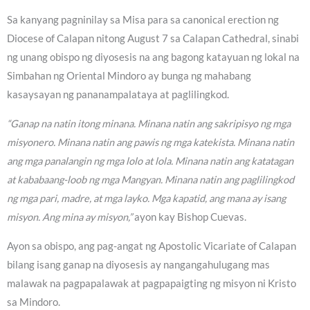
Sa kanyang pagninilay sa Misa para sa canonical erection ng
Diocese of Calapan nitong August 7 sa Calapan Cathedral, sinabi
ng unang obispo ng diyosesis na ang bagong katayuan ng lokal na
Simbahan ng Oriental Mindoro ay bunga ng mahabang
kasaysayan ng pananampalataya at paglilingkod.
“Ganap na natin itong minana. Minana natin ang sakripisyo ng mga
misyonero. Minana natin ang pawis ng mga katekista. Minana natin
ang mga panalangin ng mga lolo at lola. Minana natin ang katatagan
at kababaang-loob ng mga Mangyan. Minana natin ang paglilingkod
ng mga pari, madre, at mga layko. Mga kapatid, ang mana ay isang
misyon. Ang mina ay misyon,”
ayon kay Bishop Cuevas.
Ayon sa obispo, ang pag-angat ng Apostolic Vicariate of Calapan
bilang isang ganap na diyosesis ay nangangahulugang mas
malawak na pagpapalawak at pagpapaigting ng misyon ni Kristo
sa Mindoro.