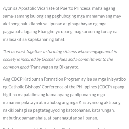
Ayon sa Apostolic Vicariate of Puerto Princesa, mahalagang
sama-samang isulong ang paghubog ng mga mamamayang may
aktibong pakikilahok sa lipunan at ginagabayan ng mga
pagpapahalaga ng Ebanghelyo upang magkaroon ng tunay na
malasakit sa kapakanan ng lahat.
“Let us work together in forming citizens whose engagement in
society is inspired by Gospel values and a commitment to the
common good,”
Panawagan ng Bikaryato.
Ang CBCP Katipunan Formation Program ay isa sa mga inisyatibo
ng Catholic Bishops’ Conference of the Philippines (CBCP) upang
higit na mapalalim ang kamalayang panlipunan ng mga
mananampalataya at mahubog ang mga Kristiyanong aktibong
nakikibahagi sa pagtataguyod ng katotohanan, katarungan,
mabuting pamamahala, at pananagutan sa lipunan.