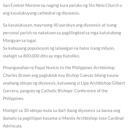
San Ezekiel Moreno na naging kura paroko ng Sto Nino Church o
ang kasalukuyang cathedral ng diyosesis.
Sa kasalukuyan, mayroong 40 parokya ang diyosesis at isang
personal parish na nakatuon sa paglilingkod sa mga katutubong
Mangyan sa lugar.
Sa kabuuang populasyon ng lalawigan na halos isang milyon,
mahigit sa 800,000 dito ay mga Katoliko.
Pinangunahan ni Papal Nuncio to the Philippines Archbishop
Charles Brown ang pagluklok kay Bishop Cuevas bilang kauna-
unahang obispo ng diyosesis, katuwang si Lipa Archbishop Gilbert
Garcera, pangulo ng Catholic Bishops’ Conference of the
Philippines.
Mahigit sa 30 obispo mula sa iba’t ibang diyosesis sa bansa ang
dumalo sa pagtitipon kasama si Manila Archbishop Jose Cardinal
Advincula.