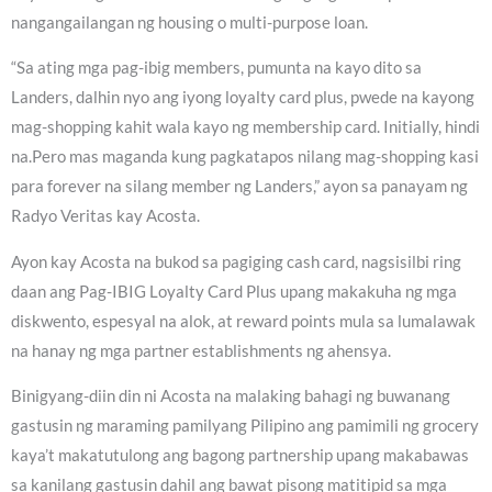
nangangailangan ng housing o multi-purpose loan.
“Sa ating mga pag-ibig members, pumunta na kayo dito sa
Landers, dalhin nyo ang iyong loyalty card plus, pwede na kayong
mag-shopping kahit wala kayo ng membership card. Initially, hindi
na.Pero mas maganda kung pagkatapos nilang mag-shopping kasi
para forever na silang member ng Landers,” ayon sa panayam ng
Radyo Veritas kay Acosta.
Ayon kay Acosta na bukod sa pagiging cash card, nagsisilbi ring
daan ang Pag-IBIG Loyalty Card Plus upang makakuha ng mga
diskwento, espesyal na alok, at reward points mula sa lumalawak
na hanay ng mga partner establishments ng ahensya.
Binigyang-diin din ni Acosta na malaking bahagi ng buwanang
gastusin ng maraming pamilyang Pilipino ang pamimili ng grocery
kaya’t makatutulong ang bagong partnership upang makabawas
sa kanilang gastusin dahil ang bawat pisong matitipid sa mga