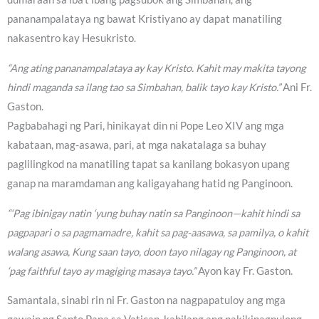
pananampalataya ng bawat Kristiyano ay dapat manatiling
nakasentro kay Hesukristo.
“Ang ating pananampalataya ay kay Kristo. Kahit may makita tayong
hindi maganda sa ilang tao sa Simbahan, balik tayo kay Kristo.”
Ani Fr.
Gaston.
Pagbabahagi ng Pari, hinikayat din ni Pope Leo XIV ang mga
kabataan, mag-asawa, pari, at mga nakatalaga sa buhay
paglilingkod na manatiling tapat sa kanilang bokasyon upang
ganap na maramdaman ang kaligayahang hatid ng Panginoon.
“‘Pag ibinigay natin ‘yung buhay natin sa Panginoon—kahit hindi sa
pagpapari o sa pagmamadre, kahit sa pag-aasawa, sa pamilya, o kahit
walang asawa, Kung saan tayo, doon tayo nilagay ng Panginoon, at
‘pag faithful tayo ay magiging masaya tayo.”
Ayon kay Fr. Gaston.
Samantala, sinabi rin ni Fr. Gaston na nagpapatuloy ang mga