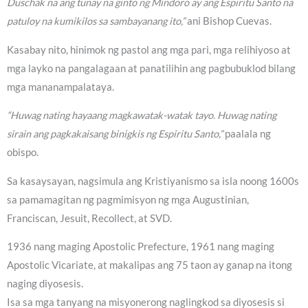
Duschak na ang tunay na ginto ng Mindoro ay ang Espiritu Santo na
patuloy na kumikilos sa sambayanang ito,”
ani Bishop Cuevas.
Kasabay nito, hinimok ng pastol ang mga pari, mga relihiyoso at
mga layko na pangalagaan at panatilihin ang pagbubuklod bilang
mga mananampalataya.
“Huwag nating hayaang magkawatak-watak tayo. Huwag nating
sirain ang pagkakaisang binigkis ng Espiritu Santo,”
paalala ng
obispo.
Sa kasaysayan, nagsimula ang Kristiyanismo sa isla noong 1600s
sa pamamagitan ng pagmimisyon ng mga Augustinian,
Franciscan, Jesuit, Recollect, at SVD.
1936 nang maging Apostolic Prefecture, 1961 nang maging
Apostolic Vicariate, at makalipas ang 75 taon ay ganap na itong
naging diyosesis.
Isa sa mga tanyang na misyonerong naglingkod sa diyosesis si