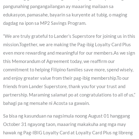
pangunahing pangangailangan ay maaaring mailaan sa
edukasyon, pamasahe, bayarin sa kuryente at tubig, o maging
dagdag na ipon sa MP2 Savings Program.
“We are truly grateful to Lander’s Superstore for joining us in this
mission.Together, we are making the Pag-ibig Loyalty Card Plus
even more rewarding and meaningful for our members.As we sign
this Memorandum of Agreement today, we reaffirm our
commitment to helping Filipino families save more, spend wisely,
and enjoy greater value from their pag-ibig membership.To our
friends from Lander Superstore, thank you for your trust and
partnership. Maraming salamat po at congratulations to all of us,”
bahagi pa ng mensahe ni Acosta sa gawain.
Sa bisa ng kasunduan na nagsimula noong August 01 hanggang
October 31 ngayong taon, maaaring makakuha ang mga may
hawak ng Pag-IBIG Loyalty Card at Loyalty Card Plus ng libreng