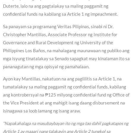
Duterte, lalo na ang pagtalakay sa maling paggamit ng
confidential funds na kabilang sa Article 1 ng impeachment.
Sa panayam sa programang Veritas Pilipinas, sinabi ni Dr.
Christopher Mantillas, Associate Professor ng Institute for
Governance and Rural Development ng University of the
Philippines Los Baños, na mahalagang maunawaan ng publiko ang
mga isyung tinatalakay sa Senado sapagkat may kinalaman ito sa
pananagutan ng mga opisyal ng pamahalaan.
Ayon kay Mantillas, nakatuon na ang paglilitis sa Article 1, na
tumatalakay sa maling paggamit ng confidential funds, kabilang
ang kontrobersyal na ₱125 milyong confidential fund ng Office of
the Vice President at ang mahigit isang daang disbursement na
isinagawa sa loob lamang ng isang araw.
“Napakahalaga na masubaybayan ito ng mga tao dahil pagkatapos ng
Article 1 ay maaari nang talakayin ang Article 2 tungkol sa