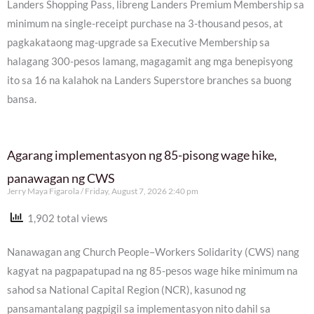
Landers Shopping Pass, libreng Landers Premium Membership sa
minimum na single-receipt purchase na 3-thousand pesos, at
pagkakataong mag-upgrade sa Executive Membership sa
halagang 300-pesos lamang, magagamit ang mga benepisyong
ito sa 16 na kalahok na Landers Superstore branches sa buong
bansa.
Agarang implementasyon ng 85-pisong wage hike,
panawagan ng CWS
Jerry Maya Figarola
Friday, August 7, 2026 2:40 pm
1,902 total views
Nanawagan ang Church People–Workers Solidarity (CWS) nang
kagyat na pagpapatupad na ng 85-pesos wage hike minimum na
sahod sa National Capital Region (NCR), kasunod ng
pansamantalang pagpigil sa implementasyon nito dahil sa