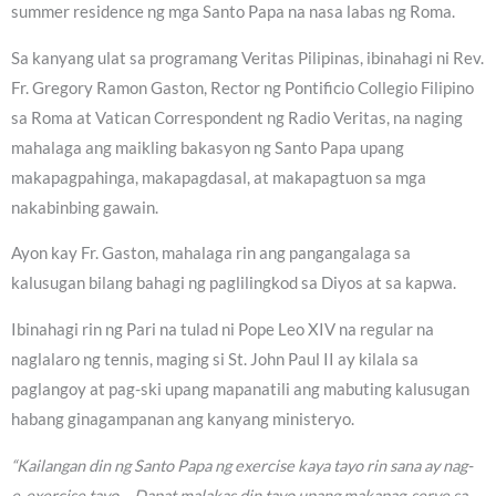
summer residence ng mga Santo Papa na nasa labas ng Roma.
Sa kanyang ulat sa programang Veritas Pilipinas, ibinahagi ni Rev.
Fr. Gregory Ramon Gaston, Rector ng Pontificio Collegio Filipino
sa Roma at Vatican Correspondent ng Radio Veritas, na naging
mahalaga ang maikling bakasyon ng Santo Papa upang
makapagpahinga, makapagdasal, at makapagtuon sa mga
nakabinbing gawain.
Ayon kay Fr. Gaston, mahalaga rin ang pangangalaga sa
kalusugan bilang bahagi ng paglilingkod sa Diyos at sa kapwa.
Ibinahagi rin ng Pari na tulad ni Pope Leo XIV na regular na
naglalaro ng tennis, maging si St. John Paul II ay kilala sa
paglangoy at pag-ski upang mapanatili ang mabuting kalusugan
habang ginagampanan ang kanyang ministeryo.
“Kailangan din ng Santo Papa ng exercise kaya tayo rin sana ay nag-
e-exercise tayo… Dapat malakas din tayo upang makapag-serve sa