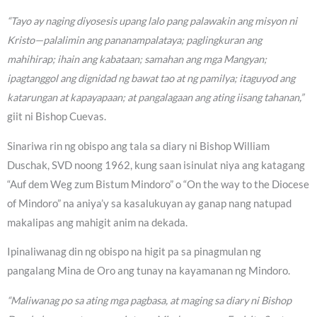
“Tayo ay naging diyosesis upang lalo pang palawakin ang misyon ni
Kristo—palalimin ang pananampalataya; paglingkuran ang
mahihirap; ihain ang kabataan; samahan ang mga Mangyan;
ipagtanggol ang dignidad ng bawat tao at ng pamilya; itaguyod ang
katarungan at kapayapaan; at pangalagaan ang ating iisang tahanan,”
giit ni Bishop Cuevas.
Sinariwa rin ng obispo ang tala sa diary ni Bishop William
Duschak, SVD noong 1962, kung saan isinulat niya ang katagang
“Auf dem Weg zum Bistum Mindoro” o “On the way to the Diocese
of Mindoro” na aniya’y sa kasalukuyan ay ganap nang natupad
makalipas ang mahigit anim na dekada.
Ipinaliwanag din ng obispo na higit pa sa pinagmulan ng
pangalang Mina de Oro ang tunay na kayamanan ng Mindoro.
“Maliwanag po sa ating mga pagbasa, at maging sa diary ni Bishop