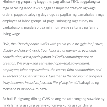
Hinimok ng grupo ang kagyat na pag-alis sa TRO, paggalang sa
mga batas ng labor laws hinggil sa implementasyon ng wage
orders, pagpapatuloy ng dayalogo sa pagitan ng pamahalaan, mga
employer at labor groups, at pagsusulong ng mga tunay na
pagbabagong maglalapit sa minimum wage sa tunay na family
living wage.
“We, the Church people, walks with you in your struggle for justice,
dignity, and decent work. Your labor is not merely an economic
contribution; it is a participation in God’s continuing work of
creation. We pray—and earnestly hope—that government,
employers, labor organizations, the courts, faith communities, and
all sectors of society will work together so that economic progress
truly becomes inclusive, just, and life-giving for all,”
bahagi pa ng
mensahe ni Bishop Alminaza.
Sa huli, Binigyang-diin ng CWS na ang makatarungang suweldo ay
hindi lamang usaping pang-ekonomiya kundi usapin din ng