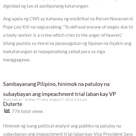
dignidad ng tao at panlipunang katarungan.
Ang apela ng CWS ay kahanay ng ensiklikal na Rerum Novarum ni
Pope Leo XIII na nagsasabing, “To defraud anyone of wages due to
a lowly worker is a crime which cries to the anger of heaven,”
bilang paalala sa moral na pananagutan ng lipunan na tiyakin ang
makatarungan at napapanahong sahod para sa mga
manggagawa.
Sambayanang Pilipino, hinimok na patuloy na
subaybayan ang impeachment trial laban kay VP
Reyn Letran - Ibañez
Friday, August 7, 2026 2:01 pm
Duterte
776 total views
Hinimok ng isang political analyst ang publiko na patuloy na
subaybayan ang impeachment trial laban kay Vice President Sara