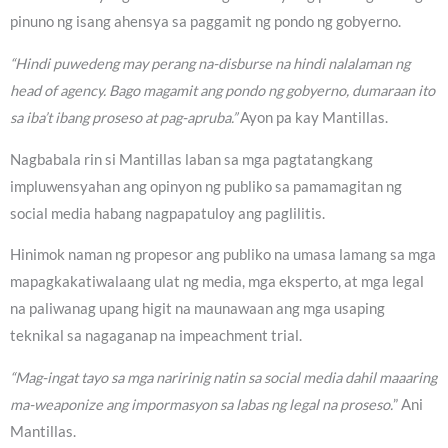
pinuno ng isang ahensya sa paggamit ng pondo ng gobyerno.
“Hindi puwedeng may perang na-disburse na hindi nalalaman ng
head of agency. Bago magamit ang pondo ng gobyerno, dumaraan ito
sa iba’t ibang proseso at pag-apruba.”
Ayon pa kay Mantillas.
Nagbabala rin si Mantillas laban sa mga pagtatangkang
impluwensyahan ang opinyon ng publiko sa pamamagitan ng
social media habang nagpapatuloy ang paglilitis.
Hinimok naman ng propesor ang publiko na umasa lamang sa mga
mapagkakatiwalaang ulat ng media, mga eksperto, at mga legal
na paliwanag upang higit na maunawaan ang mga usaping
teknikal sa nagaganap na impeachment trial.
“Mag-ingat tayo sa mga naririnig natin sa social media dahil maaaring
ma-weaponize ang impormasyon sa labas ng legal na proseso.
” Ani
Mantillas.