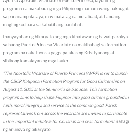
Ayon sa Apostolic Vicariate of Puerto Princesa, layunin ng
programa na makabuo ng mga Pilipinong mamamayang nakaugat
sa pananampalataya, may matatag na moralidad, at handang
maglingkod para sa kabutihang panlahat.
Inanyayahan ng bikaryato ang mga kinatawan ng bawat parokya
sa buong Puerto Princesa Vicariate na makibahagi sa formation
program na nakatuon sa pagpapalakas ng Kristiyanong at
sibikong kamalayan ng mga layko.
“The Apostolic Vicariate of Puerto Princesa (AVPP) is set to launch
the CBCP Katipunan Formation Program for Good Citizenship on
August 11, 2025 at the Seminario de San Jose. This formation
program aims to help shape Filipinos into good citizens grounded in
faith, moral integrity, and service to the common good. Parish
representatives from across the vicariate are invited to participate
in this important initiative for Christian and civic formation.”
Bahagi
ng anunsyo ng bikaryato.