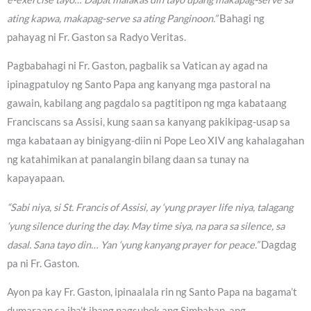
ating kapwa, makapag-serve sa ating Panginoon.”
Bahagi ng
pahayag ni Fr. Gaston sa Radyo Veritas.
Pagbabahagi ni Fr. Gaston, pagbalik sa Vatican ay agad na
ipinagpatuloy ng Santo Papa ang kanyang mga pastoral na
gawain, kabilang ang pagdalo sa pagtitipon ng mga kabataang
Franciscans sa Assisi, kung saan sa kanyang pakikipag-usap sa
mga kabataan ay binigyang-diin ni Pope Leo XIV ang kahalagahan
ng katahimikan at panalangin bilang daan sa tunay na
kapayapaan.
“Sabi niya, si St. Francis of Assisi, ay ‘yung prayer life niya, talagang
‘yung silence during the day. May time siya, na para sa silence, sa
dasal. Sana tayo din… Yan ‘yung kanyang prayer for peace.”
Dagdag
pa ni Fr. Gaston.
Ayon pa kay Fr. Gaston, ipinaalala rin ng Santo Papa na bagama’t
dumaraan sa iba’t ibang pagsubok ang Simbahan, ang