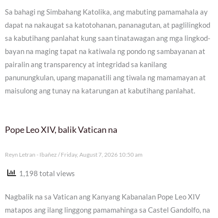
Sa bahagi ng Simbahang Katolika, ang mabuting pamamahala ay
dapat na nakaugat sa katotohanan, pananagutan, at paglilingkod
sa kabutihang panlahat kung saan tinatawagan ang mga lingkod-
bayan na maging tapat na katiwala ng pondo ng sambayanan at
pairalin ang transparency at integridad sa kanilang
panunungkulan, upang mapanatili ang tiwala ng mamamayan at
maisulong ang tunay na katarungan at kabutihang panlahat.
Pope Leo XIV, balik Vatican na
Reyn Letran - Ibañez
Friday, August 7, 2026 10:50 am
1,198 total views
Nagbalik na sa Vatican ang Kanyang Kabanalan Pope Leo XIV
matapos ang ilang linggong pamamahinga sa Castel Gandolfo, na