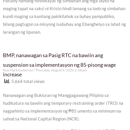
Patuloy namang hinihikayat ng Simbahan ang mga layko na
maging tapat na saksi ni Kristo hindi lamang sa loob ng simbahan
kundi maging sa kanilang pakikilahok sa buhay pampubliko,
bilang pagtugon sa misyong isabuhay ang Ebanghelyo sa lahat ng
larangan ng lipunan.
BMP, nanawagan sa Pasig RTC na bawiin ang
suspension sa implementasyon ng 85-pisong wage
Roy Mark Gutierrez
Thursday, August 6, 2026 2:18 pm
increase
5,664 total views
Nanawagan ang Bukluran ng Manggagawang Pilipino sa
hudikatura na bawiin ang temporary restraining order (TRO) na
nagpahinto sa implementasyon ng ₱85 umento sa minimum na
sahod sa National Capital Region (NCR).