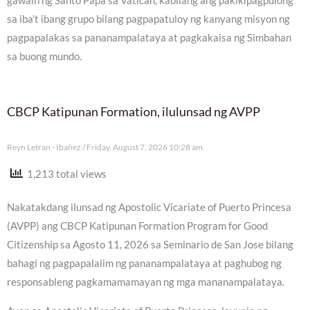
gawain ng Santo Papa sa Vatican, kabilang ang pakikipagpulong
sa iba’t ibang grupo bilang pagpapatuloy ng kanyang misyon ng
pagpapalakas sa pananampalataya at pagkakaisa ng Simbahan
sa buong mundo.
CBCP Katipunan Formation, ilulunsad ng AVPP
Reyn Letran - Ibañez
Friday, August 7, 2026 10:28 am
1,213 total views
Nakatakdang ilunsad ng Apostolic Vicariate of Puerto Princesa
(AVPP) ang CBCP Katipunan Formation Program for Good
Citizenship sa Agosto 11, 2026 sa Seminario de San Jose bilang
bahagi ng pagpapalalim ng pananampalataya at paghubog ng
responsableng pagkamamamayan ng mga mananampalataya.