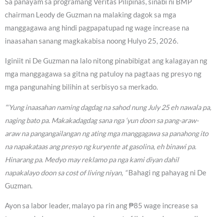
Sa panayam sa programang Veritas Pilipinas, sinabi ni BMP
chairman Leody de Guzman na malaking dagok sa mga
manggagawa ang hindi pagpapatupad ng wage increase na
inaasahan sanang magkakabisa noong Hulyo 25, 2026.
Iginiit ni De Guzman na lalo nitong pinabibigat ang kalagayan ng
mga manggagawa sa gitna ng patuloy na pagtaas ng presyo ng
mga pangunahing bilihin at serbisyo sa merkado.
“‘Yung inaasahan naming dagdag na sahod nung July 25 eh nawala pa,
naging bato pa. Makakadagdag sana nga ‘yun doon sa pang-araw-
araw na pangangailangan ng ating mga manggagawa sa panahong ito
na napakataas ang presyo ng kuryente at gasolina, eh binawi pa.
Hinarang pa. Medyo may reklamo pa nga kami diyan dahil
napakalayo doon sa cost of living niyan, “
Bahagi ng pahayag ni De
Guzman.
Ayon sa labor leader, malayo pa rin ang ₱85 wage increase sa