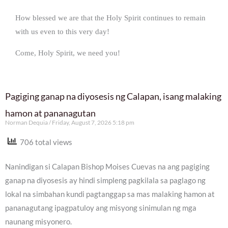
How blessed we are that the Holy Spirit continues to remain
with us even to this very day!
Come, Holy Spirit, we need you!
Pagiging ganap na diyosesis ng Calapan, isang malaking
hamon at pananagutan
Norman Dequia
Friday, August 7, 2026 5:18 pm
706 total views
Nanindigan si Calapan Bishop Moises Cuevas na ang pagiging
ganap na diyosesis ay hindi simpleng pagkilala sa paglago ng
lokal na simbahan kundi pagtanggap sa mas malaking hamon at
pananagutang ipagpatuloy ang misyong sinimulan ng mga
naunang misyonero.