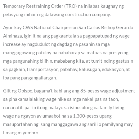
Temporary Restraining Order (TRO) na inilabas kaugnay ng
petisyong inihain ng dalawang construction company.
Ayon kay CWS National Chairperson San Carlos Bishop Gerardo
Alminaza, iginiit na ang pagkaantala sa pagpapatupad ng wage
increase ay nagdudulot ng dagdag na pasanin sa mga
manggagawang patuloy na nahaharap sa mataas na presyo ng
mga pangunahing bilihin, mababang kita, at tumitinding gastusin
sa pagkain, transportasyon, pabahay, kalusugan, edukasyon, at
iba pang pangangailangan.
Giit ng Obispo, bagama’t kabilang ang 85-pesos wage adjustment
sa pinakamalalaking wage hike sa mga nakalipas na taon,
nananatili pa rin itong malayo sa isinusulong na family living
wage na ngayon ay umaabot na sa 1,300-pesos upang
masuportahan ng isang manggagawa ang sarili o pamilyang may
limang miyembro.