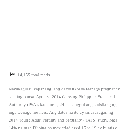
14,155 total reads
Nakakagulat, kapanalig, ang datos ukol sa teenage pregnancy
sa ating bansa. Ayon sa 2014 datos ng Philippine Statistical
Authority (PSA), kada oras, 24 na sanggol ang sinisilang ng
mga teenage mothers. Ang datos na ito ay sinususugan ng
2014 Young Adult Fertility and Sexuality (YAFS) study. Mga
14% ng mga Pilipina na may edad aged 15 to 19 ay buntis o