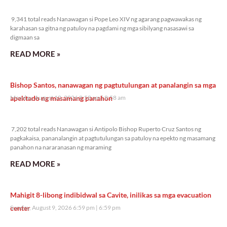
9,341 total reads
9,341 total reads Nanawagan si Pope Leo XIV ng agarang pagwawakas ng
karahasan sa gitna ng patuloy na pagdami ng mga sibilyang nasasawi sa
digmaan sa
READ MORE »
Bishop Santos, nanawagan ng pagtutulungan at panalangin sa mga
apektado ng masamang panahon
Monday, August 10, 2026 8:58 am
8:58 am
7,202 total reads
7,202 total reads Nanawagan si Antipolo Bishop Ruperto Cruz Santos ng
pagkakaisa, pananalangin at pagtutulungan sa patuloy na epekto ng masamang
panahon na nararanasan ng maraming
READ MORE »
Mahigit 8-libong indibidwal sa Cavite, inilikas sa mga evacuation
center
Sunday, August 9, 2026 6:59 pm
6:59 pm
19,427 total reads