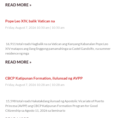
READ MORE »
Pope Leo XIV, balik Vatican na
Friday, August 7, 2026 10:50 am
10:50 am
16,911 total reads
16,911 total reads Nagbalik na sa Vatican ang Kanyang Kabanalan Pope Leo
XIV matapos ang ilang linggong pamamahinga sa Castel Gandolfo, na summer
residence ng mga
READ MORE »
CBCP Katipunan Formation, ilulunsad ng AVPP
Friday, August 7, 2026 10:28 am
10:28 am
15,598 total reads
15,598 total reads Nakatakdang ilunsad ng Apostolic Vicariate of Puerto
Princesa (AVPP) ang CBCP Katipunan Formation Program for Good
Citizenship sa Agosto 11, 2026 sa Seminario