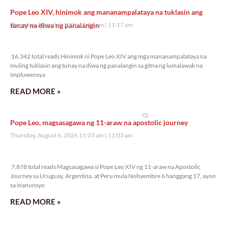
Pope Leo XIV, hinimok ang mananampalataya na tuklasin ang
tunay na diwa ng panalangin
Thursday, August 6, 2026 11:17 am
11:17 am
16,342 total reads
16,342 total reads Hinimok ni Pope Leo XIV ang mga mananampalataya na
muling tuklasin ang tunay na diwa ng panalangin sa gitna ng lumalawak na
impluwensya
READ MORE »
Pope Leo, magsasagawa ng 11-araw na apostolic journey
Thursday, August 6, 2026 11:03 am
11:03 am
7,878 total reads
7,878 total reads Magsasagawa si Pope Leo XIV ng 11-araw na Apostolic
Journey sa Uruguay, Argentina, at Peru mula Nobyembre 6 hanggang 17, ayon
sa inanunsyo
READ MORE »