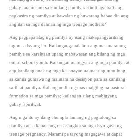
gabay una mismo sa kanilang pamilya. Hindi nga ba’t ang
pagkasira ng pamilya at kawalan ng huwarang babae din ang
ang ilan sa mga dahilan ng mga teenage mothers?
Ang pagpapatatag ng pamilya ay isang makapangyarihang
tugon sa isyung ito. Kailangang,maiahon ang mas maramng
pamilya sa karalitaan upang mabawasan ang bilang ng mga
out of school youth. Kailangan mabigyan ang mga pamilya at
ang kanilang anak ng mga kasanayan na maaring tumulong
sa kanila gumawa ng maiinam na desisyon para sa kanilang
sarili at pamilya. Kailangan din ng mas maigting na pastoral
formation sa mga pamilya; kailangan silang mabigyang
gabay ispiritwal.
Ang mga ito ay ilang ehemplo lamang ng pagtulong sa
pamilya at sa kabataang nasasangkot sa mga isyu gaya ng
teenage pregnancy. Marami pa tayong magagawa at dapat