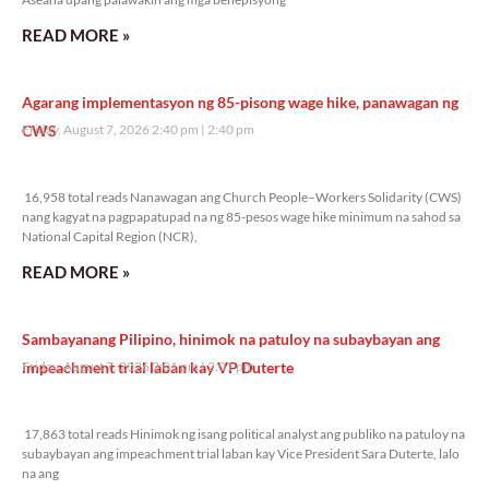
READ MORE »
Agarang implementasyon ng 85-pisong wage hike, panawagan ng
CWS
Friday, August 7, 2026 2:40 pm
2:40 pm
16,958 total reads
16,958 total reads Nanawagan ang Church People–Workers Solidarity (CWS)
nang kagyat na pagpapatupad na ng 85-pesos wage hike minimum na sahod sa
National Capital Region (NCR),
READ MORE »
Sambayanang Pilipino, hinimok na patuloy na subaybayan ang
impeachment trial laban kay VP Duterte
Friday, August 7, 2026 2:01 pm
2:01 pm
17,863 total reads
17,863 total reads Hinimok ng isang political analyst ang publiko na patuloy na
subaybayan ang impeachment trial laban kay Vice President Sara Duterte, lalo
na ang