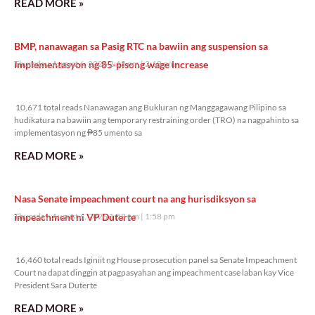
READ MORE »
BMP, nanawagan sa Pasig RTC na bawiin ang suspension sa
implementasyon ng 85-pisong wage increase
Thursday, August 6, 2026 2:18 pm
2:18 pm
10,671 total reads
10,671 total reads Nanawagan ang Bukluran ng Manggagawang Pilipino sa
hudikatura na bawiin ang temporary restraining order (TRO) na nagpahinto sa
implementasyon ng ₱85 umento sa
READ MORE »
Nasa Senate impeachment court na ang hurisdiksyon sa
impeachment ni VP Duterte
Thursday, August 6, 2026 1:58 pm
1:58 pm
16,460 total reads
16,460 total reads Iginiit ng House prosecution panel sa Senate Impeachment
Court na dapat dinggin at pagpasyahan ang impeachment case laban kay Vice
President Sara Duterte
READ MORE »