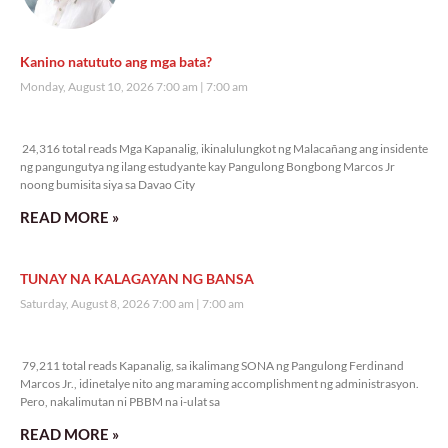
Kanino natututo ang mga bata?
Monday, August 10, 2026 7:00 am
7:00 am
24,316 total reads
24,316 total reads Mga Kapanalig, ikinalulungkot ng Malacañang ang insidente
ng pangungutya ng ilang estudyante kay Pangulong Bongbong Marcos Jr
noong bumisita siya sa Davao City
READ MORE »
TUNAY NA KALAGAYAN NG BANSA
Saturday, August 8, 2026 7:00 am
7:00 am
79,211 total reads
79,211 total reads Kapanalig, sa ikalimang SONA ng Pangulong Ferdinand
Marcos Jr., idinetalye nito ang maraming accomplishment ng administrasyon.
Pero, nakalimutan ni PBBM na i-ulat sa
READ MORE »