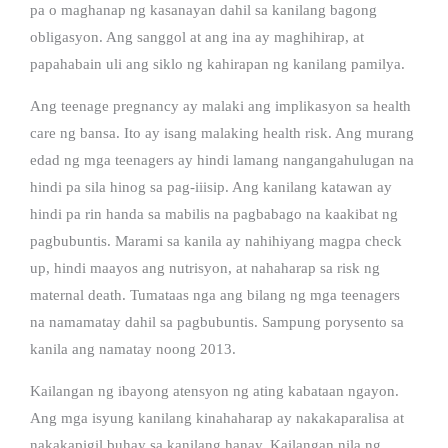
pa o maghanap ng kasanayan dahil sa kanilang bagong
obligasyon. Ang sanggol at ang ina ay maghihirap, at
papahabain uli ang siklo ng kahirapan ng kanilang pamilya.
Ang teenage pregnancy ay malaki ang implikasyon sa health
care ng bansa. Ito ay isang malaking health risk. Ang murang
edad ng mga teenagers ay hindi lamang nangangahulugan na
hindi pa sila hinog sa pag-iiisip. Ang kanilang katawan ay
hindi pa rin handa sa mabilis na pagbabago na kaakibat ng
pagbubuntis. Marami sa kanila ay nahihiyang magpa check
up, hindi maayos ang nutrisyon, at nahaharap sa risk ng
maternal death. Tumataas nga ang bilang ng mga teenagers
na namamatay dahil sa pagbubuntis. Sampung porysento sa
kanila ang namatay noong 2013.
Kailangan ng ibayong atensyon ng ating kabataan ngayon.
Ang mga isyung kanilang kinahaharap ay nakakaparalisa at
nakakapigil buhay sa kanilang hanay. Kailangan nila ng