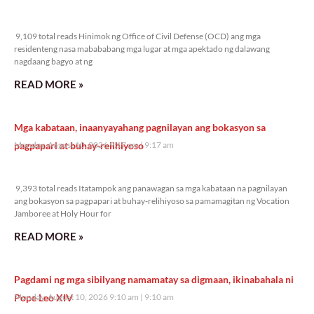
9,109 total reads
9,109 total reads Hinimok ng Office of Civil Defense (OCD) ang mga
residenteng nasa mabababang mga lugar at mga apektado ng dalawang
nagdaang bagyo at ng
READ MORE »
Mga kabataan, inaanyayahang pagnilayan ang bokasyon sa
pagpapari at buhay-relihiyoso
Monday, August 10, 2026 9:17 am
9:17 am
9,393 total reads
9,393 total reads Itatampok ang panawagan sa mga kabataan na pagnilayan
ang bokasyon sa pagpapari at buhay-relihiyoso sa pamamagitan ng Vocation
Jamboree at Holy Hour for
READ MORE »
Pagdami ng mga sibilyang namamatay sa digmaan, ikinabahala ni
Pope Leo XIV
Monday, August 10, 2026 9:10 am
9:10 am