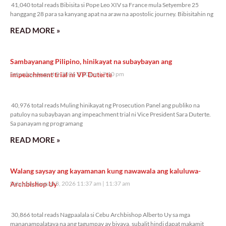
41,040 total reads Bibisita si Pope Leo XIV sa France mula Setyembre 25
hanggang 28 para sa kanyang apat na araw na apostolic journey. Bibisitahin ng
READ MORE »
Sambayanang Pilipino, hinikayat na subaybayan ang
impeachment trial ni VP Duterte
Saturday, August 8, 2026 7:10 pm
7:10 pm
40,976 total reads
40,976 total reads Muling hinikayat ng Prosecution Panel ang publiko na
patuloy na subaybayan ang impeachment trial ni Vice President Sara Duterte.
Sa panayam ng programang
READ MORE »
Walang saysay ang kayamanan kung nawawala ang kaluluwa-
Archbishop Uy
Saturday, August 8, 2026 11:37 am
11:37 am
30,866 total reads
30,866 total reads Nagpaalala si Cebu Archbishop Alberto Uy sa mga
mananampalataya na ang tagumpay ay biyaya, subalit hindi dapat makamit