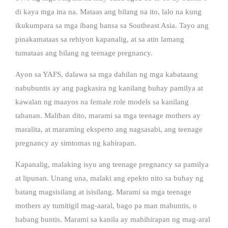
di kaya mga ina na. Mataas ang bilang na ito, lalo na kung
ikukumpara sa mga ibang bansa sa Southeast Asia. Tayo ang
pinakamataas sa rehiyon kapanalig, at sa atin lamang
tumataas ang bilang ng teenage pregnancy.
Ayon sa YAFS, dalawa sa mga dahilan ng mga kabataang
nabubuntis ay ang pagkasira ng kanilang buhay pamilya at
kawalan ng maayos na female role models sa kanilang
tahanan. Maliban dito, marami sa mga teenage mothers ay
maralita, at maraming eksperto ang nagsasabi, ang teenage
pregnancy ay simtomas ng kahirapan.
Kapanalig, malaking isyu ang teenage pregnancy sa pamilya
at lipunan. Unang una, malaki ang epekto nito sa buhay ng
batang magsisilang at isisilang. Marami sa mga teenage
mothers ay tumitigil mag-aaral, bago pa man mabuntis, o
habang buntis. Marami sa kanila ay mahihirapan ng mag-aral