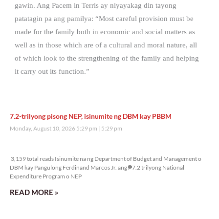
gawin. Ang Pacem in Terris ay niyayakag din tayong
patatagin pa ang pamilya: “Most careful provision must be
made for the family both in economic and social matters as
well as in those which are of a cultural and moral nature, all
of which look to the strengthening of the family and helping
it carry out its function.”
7.2-trilyong pisong NEP, isinumite ng DBM kay PBBM
Monday, August 10, 2026 5:29 pm
5:29 pm
3,159 total reads
3,159 total reads Isinumite na ng Department of Budget and Management o
DBM kay Pangulong Ferdinand Marcos Jr. ang ₱7.2 trilyong National
Expenditure Program o NEP
READ MORE »