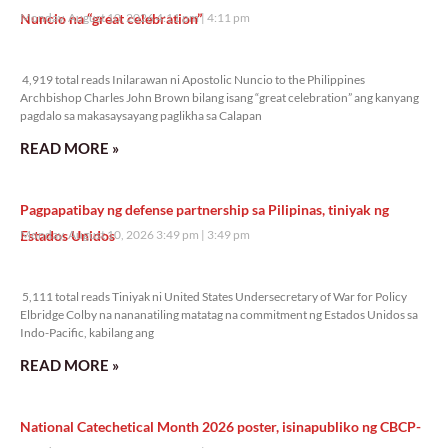
Nuncio na “great celebration”
Monday, August 10, 2026 4:11 pm
4:11 pm
4,919 total reads
4,919 total reads Inilarawan ni Apostolic Nuncio to the Philippines
Archbishop Charles John Brown bilang isang “great celebration” ang kanyang
pagdalo sa makasaysayang paglikha sa Calapan
READ MORE »
Pagpapatibay ng defense partnership sa Pilipinas, tiniyak ng
Estados Unidos
Monday, August 10, 2026 3:49 pm
3:49 pm
5,111 total reads
5,111 total reads Tiniyak ni United States Undersecretary of War for Policy
Elbridge Colby na nananatiling matatag na commitment ng Estados Unidos sa
Indo-Pacific, kabilang ang
READ MORE »
National Catechetical Month 2026 poster, isinapubliko ng CBCP-