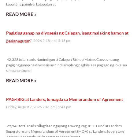
kapalit ng pamilya, katapatan at
READ MORE »
Pagiging ganap na diyosesis ng Calapan, isang malaking hamon at
pananagutan
Friday, August 7, 2026 5:18 pm
5:18 pm
42,328 total reads
42,328 total reads Nanindigan si Calapan Bishop Moises Cuevas na ang
pagiging ganap na diyosesis ay hindi simpleng pagkilala sa paglago ng lokal na
simbahan kundi
READ MORE »
PAG-IBIG at Landers, lumagda sa Memorandum of Agreement
Friday, August 7, 2026 2:41 pm
2:41 pm
29,943 total reads
29,943 total reads Nilagdaan ngayong araw ng Pag-IBIG Fund at Landers
Superstore ang Memorandum of Agreement (MOA) sa Landers Superstore
Aseana upang palawakin ang mga benepisyong