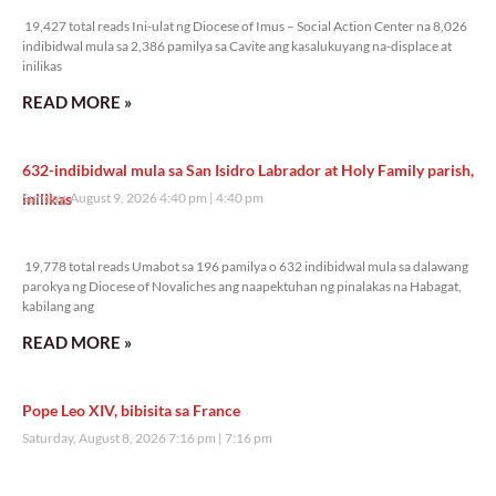
19,427 total reads Ini-ulat ng Diocese of Imus – Social Action Center na 8,026
indibidwal mula sa 2,386 pamilya sa Cavite ang kasalukuyang na-displace at
inilikas
READ MORE »
632-indibidwal mula sa San Isidro Labrador at Holy Family parish,
inilikas
Sunday, August 9, 2026 4:40 pm
4:40 pm
19,778 total reads
19,778 total reads Umabot sa 196 pamilya o 632 indibidwal mula sa dalawang
parokya ng Diocese of Novaliches ang naapektuhan ng pinalakas na Habagat,
kabilang ang
READ MORE »
Pope Leo XIV, bibisita sa France
Saturday, August 8, 2026 7:16 pm
7:16 pm
41,040 total reads