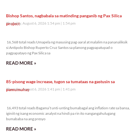
Bishop Santos, nagbabala sa matinding panganib ng Pax Silica
project
Thursday, August 6, 2026 1:54 pm
1:54 pm
16,568 total reads
16,568 total reads Umapela ng masusing pag-aaral at malalim na pananaliksik
si Antipolo Bishop Ruperto Cruz Santos sa planong pagpapatupad o
pagpapatayo ng Pax Silica sa
READ MORE »
85-pisong wage increase, tugon sa tumataas na gastusin sa
pamumuhay
Thursday, August 6, 2026 1:41 pm
1:41 pm
16,493 total reads
16,493 total reads Bagama’t unti-unting bumabagal ang inflation rate sa bansa,
iginiit ng isang economic analyst na hindi pa rin ito nangangahulugang
bumababa na ang presyo
READ MORE »