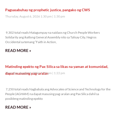
Pagsasabuhay ng prophetic justice, pangako ng CWS
Thursday, August 6, 2026 1:30 pm
1:30 pm
9,302 total reads
9,302 total reads Matagumpay na naidaos ng Church People Workers
Solidarity ang ikatlong General Assembly nito sa Talisay City, Negros
Occidental sa temang “Faith in Action,
READ MORE »
Matinding epekto ng Pax Silica sa likas na yaman at komunidad,
dapat masusing pag-aralan
Thursday, August 6, 2026 1:22 pm
1:22 pm
7,250 total reads
7,250 total reads Nagbabala ang Advocates of Science and Technology for the
People (AGHAM) na dapat masusing pag-aralan ang Pax Silica dahil sa
posibleng matinding epekto
READ MORE »