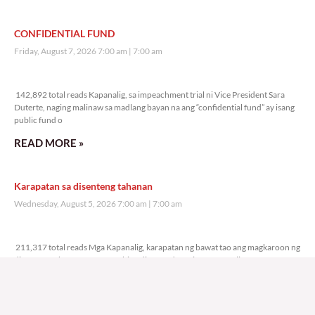
CONFIDENTIAL FUND
Friday, August 7, 2026 7:00 am
7:00 am
142,892 total reads
142,892 total reads Kapanalig, sa impeachment trial ni Vice President Sara
Duterte, naging malinaw sa madlang bayan na ang “confidential fund” ay isang
public fund o
READ MORE »
Karapatan sa disenteng tahanan
Wednesday, August 5, 2026 7:00 am
7:00 am
211,317 total reads
211,317 total reads Mga Kapanalig, karapatan ng bawat tao ang magkaroon ng
disenteng tahanan. Para masabing disente, dapat itong sapat, ligtas, may
seguridad, at nagbibigay-daan sa
READ MORE »