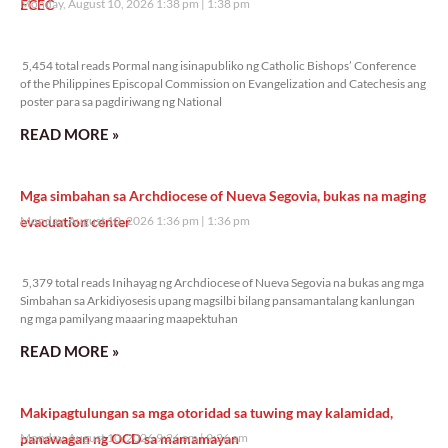
ECEC
Monday, August 10, 2026 1:38 pm
1:38 pm
5,454 total reads
5,454 total reads Pormal nang isinapubliko ng Catholic Bishops’ Conference
of the Philippines Episcopal Commission on Evangelization and Catechesis ang
poster para sa pagdiriwang ng National
READ MORE »
Mga simbahan sa Archdiocese of Nueva Segovia, bukas na maging
evacuation center
Monday, August 10, 2026 1:36 pm
1:36 pm
5,379 total reads
5,379 total reads Inihayag ng Archdiocese of Nueva Segovia na bukas ang mga
Simbahan sa Arkidiyosesis upang magsilbi bilang pansamantalang kanlungan
ng mga pamilyang maaaring maapektuhan
READ MORE »
Makipagtulungan sa mga otoridad sa tuwing may kalamidad,
panawagan ng OCD sa mamamayan
Monday, August 10, 2026 9:26 am
9:26 am