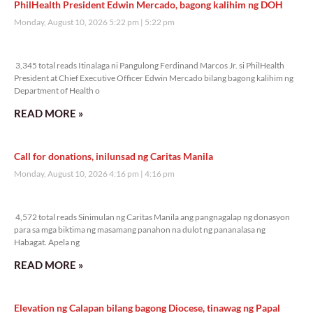
PhilHealth President Edwin Mercado, bagong kalihim ng DOH
Monday, August 10, 2026 5:22 pm
5:22 pm
3,345 total reads
3,345 total reads Itinalaga ni Pangulong Ferdinand Marcos Jr. si PhilHealth
President at Chief Executive Officer Edwin Mercado bilang bagong kalihim ng
Department of Health o
READ MORE »
Call for donations, inilunsad ng Caritas Manila
Monday, August 10, 2026 4:16 pm
4:16 pm
4,572 total reads
4,572 total reads Sinimulan ng Caritas Manila ang pangnagalap ng donasyon
para sa mga biktima ng masamang panahon na dulot ng pananalasa ng
Habagat. Apela ng
READ MORE »
Elevation ng Calapan bilang bagong Diocese, tinawag ng Papal