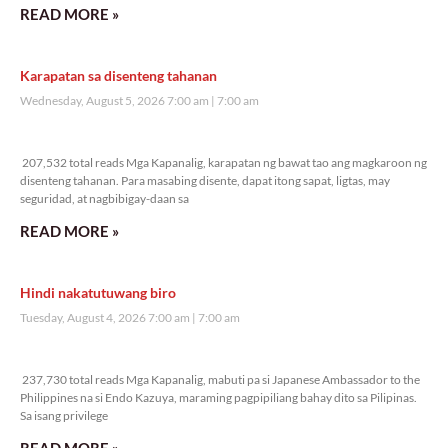
READ MORE »
Karapatan sa disenteng tahanan
Wednesday, August 5, 2026 7:00 am
7:00 am
207,532 total reads
207,532 total reads Mga Kapanalig, karapatan ng bawat tao ang magkaroon ng
disenteng tahanan. Para masabing disente, dapat itong sapat, ligtas, may
seguridad, at nagbibigay-daan sa
READ MORE »
Hindi nakatutuwang biro
Tuesday, August 4, 2026 7:00 am
7:00 am
237,730 total reads
237,730 total reads Mga Kapanalig, mabuti pa si Japanese Ambassador to the
Philippines na si Endo Kazuya, maraming pagpipiliang bahay dito sa Pilipinas.
Sa isang privilege