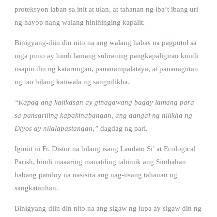
proteksyon laban sa init at ulan, at tahanan ng iba’t ibang uri
ng hayop nang walang hinihinging kapalit.
Binigyang-diin din nito na ang walang habas na pagputol sa
mga puno ay hindi lamang suliraning pangkapaligiran kundi
usapin din ng katarungan, pananampalataya, at pananagutan
ng tao bilang katiwala ng sangnilikha.
“Kapag ang kalikasan ay ginagawang bagay lamang para
sa pansariling kapakinabangan, ang dangal ng nilikha ng
Diyos ay nilalapastangan,”
dagdag ng pari.
Iginiit ni Fr. Distor na bilang isang Laudato Si’ at Ecological
Parish, hindi maaaring manatiling tahimik ang Simbahan
habang patuloy na nasisira ang nag-iisang tahanan ng
sangkatauhan.
Binigyang-diin din nito na ang sigaw ng lupa ay sigaw din ng