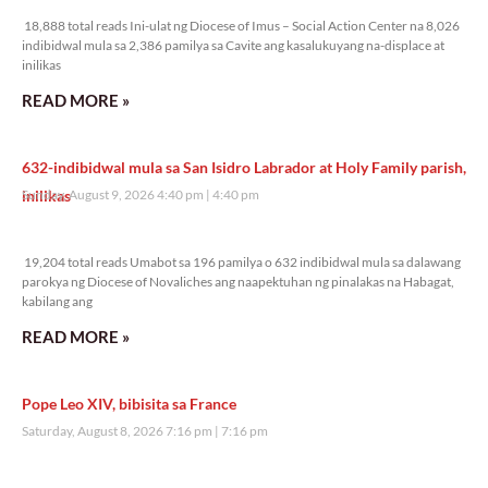
18,888 total reads Ini-ulat ng Diocese of Imus – Social Action Center na 8,026
indibidwal mula sa 2,386 pamilya sa Cavite ang kasalukuyang na-displace at
inilikas
READ MORE »
632-indibidwal mula sa San Isidro Labrador at Holy Family parish,
inilikas
Sunday, August 9, 2026 4:40 pm
4:40 pm
19,204 total reads
19,204 total reads Umabot sa 196 pamilya o 632 indibidwal mula sa dalawang
parokya ng Diocese of Novaliches ang naapektuhan ng pinalakas na Habagat,
kabilang ang
READ MORE »
Pope Leo XIV, bibisita sa France
Saturday, August 8, 2026 7:16 pm
7:16 pm
40,522 total reads