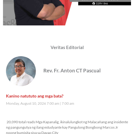
Veritas Editorial
Rev. Fr. Anton CT Pascual
Kanino natututo ang mga bata?
Monday, August 10, 2026 7:00 am
7:00 am
20,090 total reads
20,090 total reads Mga Kapanalig, ikinalulungkot ng Malacañang ang insidente
ng pangungutya ng ilang estudyante kay Pangulong Bongbong Marcos Jr
noong bumisita siya sa Davao City