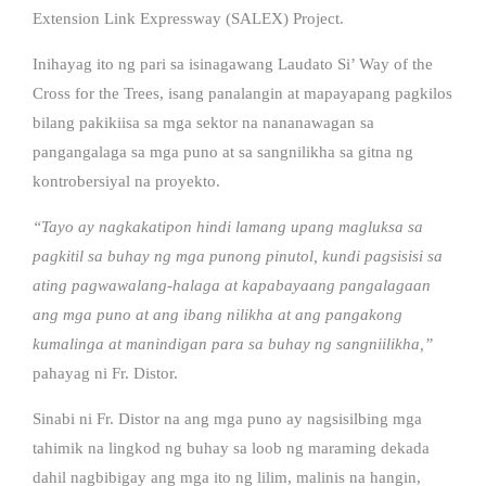
Extension Link Expressway (SALEX) Project.
Inihayag ito ng pari sa isinagawang Laudato Si’ Way of the
Cross for the Trees, isang panalangin at mapayapang pagkilos
bilang pakikiisa sa mga sektor na nananawagan sa
pangangalaga sa mga puno at sa sangnilikha sa gitna ng
kontrobersiyal na proyekto.
“Tayo ay nagkakatipon hindi lamang upang magluksa sa
pagkitil sa buhay ng mga punong pinutol, kundi pagsisisi sa
ating pagwawalang-halaga at kapabayaang pangalagaan
ang mga puno at ang ibang nilikha at ang pangakong
kumalinga at manindigan para sa buhay ng sangniilikha,”
pahayag ni Fr. Distor.
Sinabi ni Fr. Distor na ang mga puno ay nagsisilbing mga
tahimik na lingkod ng buhay sa loob ng maraming dekada
dahil nagbibigay ang mga ito ng lilim, malinis na hangin,