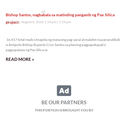
Bishop Santos, nagbabala sa matinding panganib ng Pax Silica
project
Thursday, August 6, 2026 1:54 pm
1:54 pm
16,417 total reads
16,417 total reads Umapela ng masusing pag-aaral at malalim na pananaliksik
si Antipolo Bishop Ruperto Cruz Santos sa planong pagpapatupad o
pagpapatayo ng Pax Silica sa
READ MORE »
BE OUR PARTNERS
THIS PORTION IS BROUGHT YOU BY