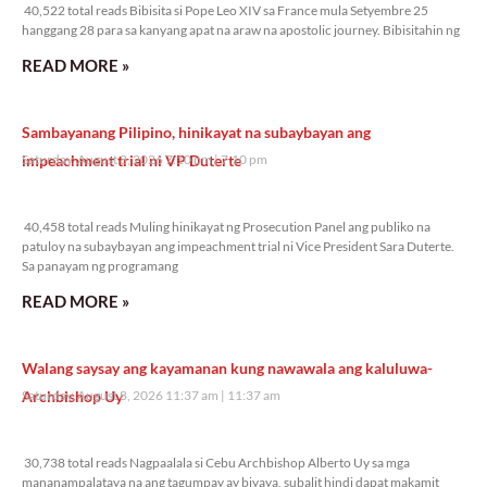
40,522 total reads Bibisita si Pope Leo XIV sa France mula Setyembre 25
hanggang 28 para sa kanyang apat na araw na apostolic journey. Bibisitahin ng
READ MORE »
Sambayanang Pilipino, hinikayat na subaybayan ang
impeachment trial ni VP Duterte
Saturday, August 8, 2026 7:10 pm
7:10 pm
40,458 total reads
40,458 total reads Muling hinikayat ng Prosecution Panel ang publiko na
patuloy na subaybayan ang impeachment trial ni Vice President Sara Duterte.
Sa panayam ng programang
READ MORE »
Walang saysay ang kayamanan kung nawawala ang kaluluwa-
Archbishop Uy
Saturday, August 8, 2026 11:37 am
11:37 am
30,738 total reads
30,738 total reads Nagpaalala si Cebu Archbishop Alberto Uy sa mga
mananampalataya na ang tagumpay ay biyaya, subalit hindi dapat makamit