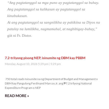
“Ang pagtatanggol sa mga puno ay pagtatanggol sa buhay.
Ang pagtatanggol sa kalikasan ay pagtatanggol sa
kinabukasan.
At ang pagtatanggol sa sangnilikha ay pakikiisa sa Diyos na
patuloy na lumilikha, nagmamahal, at nagbibigay-buhay,”
giit ni Fr. Distor.
7.2-trilyong pisong NEP, isinumite ng DBM kay PBBM
Monday, August 10, 2026 5:29 pm
5:29 pm
750 total reads
750 total reads Isinumite na ng Department of Budget and Management o
DBM kay Pangulong Ferdinand Marcos Jr. ang ₱7.2 trilyong National
Expenditure Program o NEP
READ MORE »