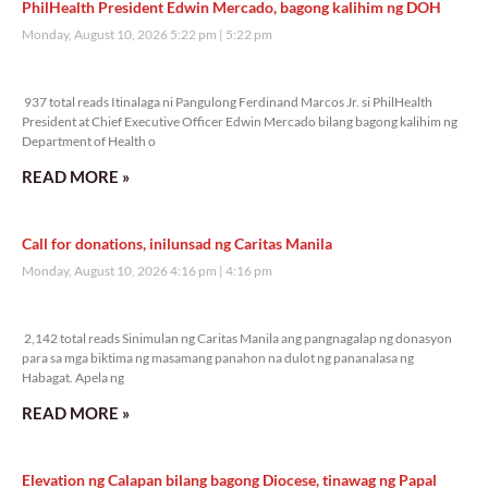
PhilHealth President Edwin Mercado, bagong kalihim ng DOH
Monday, August 10, 2026 5:22 pm
5:22 pm
937 total reads
937 total reads Itinalaga ni Pangulong Ferdinand Marcos Jr. si PhilHealth
President at Chief Executive Officer Edwin Mercado bilang bagong kalihim ng
Department of Health o
READ MORE »
Call for donations, inilunsad ng Caritas Manila
Monday, August 10, 2026 4:16 pm
4:16 pm
2,142 total reads
2,142 total reads Sinimulan ng Caritas Manila ang pangnagalap ng donasyon
para sa mga biktima ng masamang panahon na dulot ng pananalasa ng
Habagat. Apela ng
READ MORE »
Elevation ng Calapan bilang bagong Diocese, tinawag ng Papal