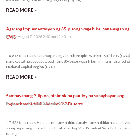
READ MORE »
Agarang implementasyon ng 85-pisong wage hike, panawagan ng
CWS
Friday, August 7, 2026 2:40 pm
2:40 pm
16,818 total reads
16,818 total reads Nanawagan ang Church People–Workers Solidarity (CWS)
nang kagyat na pagpapatupad na ng 85-pesos wage hike minimum na sahod sa
National Capital Region (NCR),
READ MORE »
Sambayanang Pilipino, hinimok na patuloy na subaybayan ang
impeachment trial laban kay VP Duterte
Friday, August 7, 2026 2:01 pm
2:01 pm
17,426 total reads
17,426 total reads Hinimok ng isang political analyst ang publiko na patuloy na
subaybayan ang impeachment trial laban kay Vice President Sara Duterte, lalo
na ang