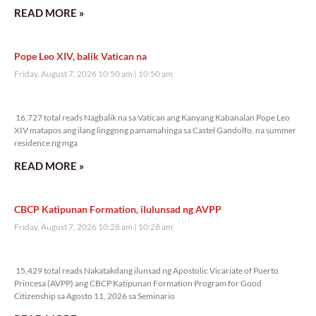
READ MORE »
Pope Leo XIV, balik Vatican na
Friday, August 7, 2026 10:50 am
10:50 am
16,727 total reads
16,727 total reads Nagbalik na sa Vatican ang Kanyang Kabanalan Pope Leo
XIV matapos ang ilang linggong pamamahinga sa Castel Gandolfo, na summer
residence ng mga
READ MORE »
CBCP Katipunan Formation, ilulunsad ng AVPP
Friday, August 7, 2026 10:28 am
10:28 am
15,429 total reads
15,429 total reads Nakatakdang ilunsad ng Apostolic Vicariate of Puerto
Princesa (AVPP) ang CBCP Katipunan Formation Program for Good
Citizenship sa Agosto 11, 2026 sa Seminario