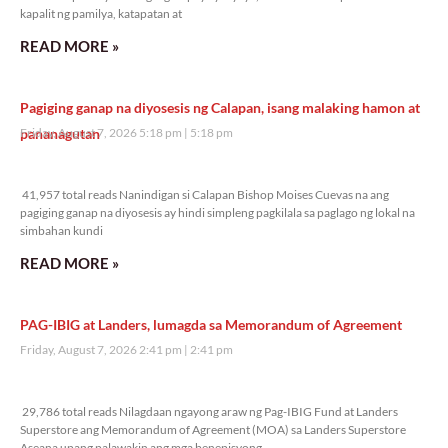
kapalit ng pamilya, katapatan at
READ MORE »
Pagiging ganap na diyosesis ng Calapan, isang malaking hamon at
pananagutan
Friday, August 7, 2026 5:18 pm
5:18 pm
41,957 total reads
41,957 total reads Nanindigan si Calapan Bishop Moises Cuevas na ang
pagiging ganap na diyosesis ay hindi simpleng pagkilala sa paglago ng lokal na
simbahan kundi
READ MORE »
PAG-IBIG at Landers, lumagda sa Memorandum of Agreement
Friday, August 7, 2026 2:41 pm
2:41 pm
29,786 total reads
29,786 total reads Nilagdaan ngayong araw ng Pag-IBIG Fund at Landers
Superstore ang Memorandum of Agreement (MOA) sa Landers Superstore
Aseana upang palawakin ang mga benepisyong