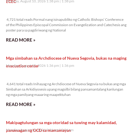
ECEC
Monday, August 10, 2026 1:38 pm
1:38 pm
4,721 total reads
4,721 total reads Pormal nang isinapubliko ng Catholic Bishops’ Conference
of the Philippines Episcopal Commission on Evangelization and Catechesis ang
poster para sa pagdiriwang ng National
READ MORE »
Mga simbahan sa Archdiocese of Nueva Segovia, bukas na maging
evacuation center
Monday, August 10, 2026 1:36 pm
1:36 pm
4,641 total reads
4,641 total reads Inihayag ng Archdiocese of Nueva Segovia na bukas ang mga
Simbahan sa Arkidiyosesis upang magsilbi bilang pansamantalang kanlungan
ng mga pamilyang maaaring maapektuhan
READ MORE »
Makipagtulungan sa mga otoridad sa tuwing may kalamidad,
panawagan ng OCD sa mamamayan
Monday, August 10, 2026 9:26 am
9:26 am