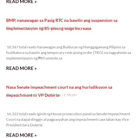
READ MORE »
BMP, nanawagan sa Pasig RTC na bawiin ang suspension sa
implementasyon ng 85-pisong wage increase
Thursday, August 6, 2026 2:18 pm
2:18 pm
10,567 total reads
10,567 total reads Nanawagan ang Bukluran ng Manggagawang Pilipino sa
hudikatura na bawiin ang temporary restraining order (TRO) na nagpahinto sa
implementasyon ng ₱85 umento sa
READ MORE »
Nasa Senate impeachment court na ang hurisdiksyon sa
impeachment ni VP Duterte
Thursday, August 6, 2026 1:58 pm
1:58 pm
16,322 total reads
16,322 total reads Iginiit ng House prosecution panel sa Senate Impeachment
Court na dapat dinggin at pagpasyahan ang impeachment case laban kay Vice
President Sara Duterte
READ MORE »