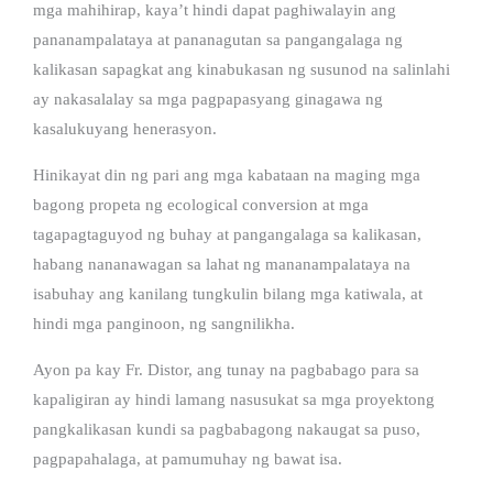
mga mahihirap, kaya’t hindi dapat paghiwalayin ang
pananampalataya at pananagutan sa pangangalaga ng
kalikasan sapagkat ang kinabukasan ng susunod na salinlahi
ay nakasalalay sa mga pagpapasyang ginagawa ng
kasalukuyang henerasyon.
Hinikayat din ng pari ang mga kabataan na maging mga
bagong propeta ng ecological conversion at mga
tagapagtaguyod ng buhay at pangangalaga sa kalikasan,
habang nananawagan sa lahat ng mananampalataya na
isabuhay ang kanilang tungkulin bilang mga katiwala, at
hindi mga panginoon, ng sangnilikha.
Ayon pa kay Fr. Distor, ang tunay na pagbabago para sa
kapaligiran ay hindi lamang nasusukat sa mga proyektong
pangkalikasan kundi sa pagbabagong nakaugat sa puso,
pagpapahalaga, at pamumuhay ng bawat isa.