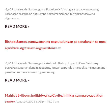
8,609 total reads
8,609 total reads Nanawagan si Pope Leo XIV ng agarang pagwawakas ng
karahasan sa gitna ng patuloy na pagdami ng mga sibilyang nasasawi sa
digmaan sa
READ MORE »
Bishop Santos, nanawagan ng pagtutulungan at panalangin sa mga
apektado ng masamang panahon
Monday, August 10, 2026 8:58 am
8:58 am
6,661 total reads
6,661 total reads Nanawagan si Antipolo Bishop Ruperto Cruz Santos ng
pagkakaisa, pananalangin at pagtutulungan sa patuloy na epekto ng masamang
panahon na nararanasan ng maraming
READ MORE »
Mahigit 8-libong indibidwal sa Cavite, inilikas sa mga evacuation
center
Sunday, August 9, 2026 6:59 pm
6:59 pm
18,888 total reads