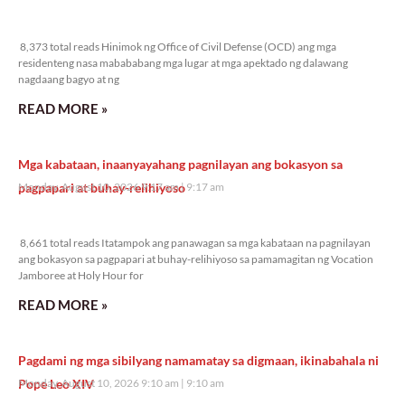
8,373 total reads
8,373 total reads Hinimok ng Office of Civil Defense (OCD) ang mga
residenteng nasa mabababang mga lugar at mga apektado ng dalawang
nagdaang bagyo at ng
READ MORE »
Mga kabataan, inaanyayahang pagnilayan ang bokasyon sa
pagpapari at buhay-relihiyoso
Monday, August 10, 2026 9:17 am
9:17 am
8,661 total reads
8,661 total reads Itatampok ang panawagan sa mga kabataan na pagnilayan
ang bokasyon sa pagpapari at buhay-relihiyoso sa pamamagitan ng Vocation
Jamboree at Holy Hour for
READ MORE »
Pagdami ng mga sibilyang namamatay sa digmaan, ikinabahala ni
Pope Leo XIV
Monday, August 10, 2026 9:10 am
9:10 am