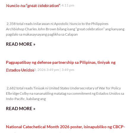
Nuncio na “great celebration”
Monday, August 10, 2026 4:11 pm
4:11 pm
2,358 total reads
2,358 total reads Inilarawan ni Apostolic Nuncio to the Philippines
Archbishop Charles John Brown bilang isang “great celebration” ang kanyang
pagdalo sa makasaysayang paglikha sa Calapan
READ MORE »
Pagpapatibay ng defense partnership sa Pilipinas, tiniyak ng
Estados Unidos
Monday, August 10, 2026 3:49 pm
3:49 pm
2,682 total reads
2,682 total reads Tiniyak ni United States Undersecretary of War for Policy
Elbridge Colby na nananatiling matatag na commitment ng Estados Unidos sa
Indo-Pacific, kabilang ang
READ MORE »
National Catechetical Month 2026 poster, isinapubliko ng CBCP-