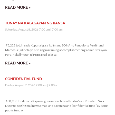
READ MORE »
TUNAY NA KALAGAYAN NG BANSA
Saturday, August 8, 2026 7:00 am
7:00 am
75,222 total reads
75,222 total reads Kapanalig, sa ikalimang SONA ng Pangulong Ferdinand
Marcos Jr., idinetalye nito ang maraming accomplishment ng administrasyon.
Pero, nakalimutan ni PBBM na i-ulat sa
READ MORE »
CONFIDENTIAL FUND
Friday, August 7, 2026 7:00 am
7:00 am
138,903 total reads
138,903 total reads Kapanalig, sa impeachment trial ni Vice President Sara
Duterte, naging malinaw sa madlang bayan na ang “confidential fund” ay isang
public fund o