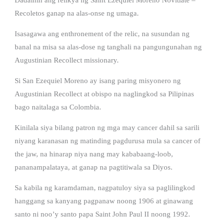
Recoletos ganap na alas-onse ng umaga.
Isasagawa ang enthronement of the relic, na susundan ng
banal na misa sa alas-dose ng tanghali na pangungunahan ng
Augustinian Recollect missionary.
Si San Ezequiel Moreno ay isang paring misyonero ng
Augustinian Recollect at obispo na naglingkod sa Pilipinas
bago naitalaga sa Colombia.
Kinilala siya bilang patron ng mga may cancer dahil sa sarili
niyang karanasan ng matinding pagdurusa mula sa cancer of
the jaw, na hinarap niya nang may kababaang-loob,
pananampalataya, at ganap na pagtitiwala sa Diyos.
Sa kabila ng karamdaman, nagpatuloy siya sa paglilingkod
hanggang sa kanyang pagpanaw noong 1906 at ginawang
santo ni noo’y santo papa Saint John Paul II noong 1992.