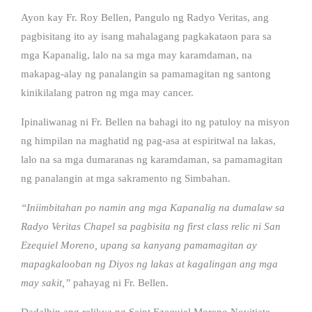
Ayon kay Fr. Roy Bellen, Pangulo ng Radyo Veritas, ang
pagbisitang ito ay isang mahalagang pagkakataon para sa
mga Kapanalig, lalo na sa mga may karamdaman, na
makapag-alay ng panalangin sa pamamagitan ng santong
kinikilalang patron ng mga may cancer.
Ipinaliwanag ni Fr. Bellen na bahagi ito ng patuloy na misyon
ng himpilan na maghatid ng pag-asa at espiritwal na lakas,
lalo na sa mga dumaranas ng karamdaman, sa pamamagitan
ng panalangin at mga sakramento ng Simbahan.
“Iniimbitahan po namin ang mga Kapanalig na dumalaw sa
Radyo Veritas Chapel sa pagbisita ng first class relic ni San
Ezequiel Moreno, upang sa kanyang pamamagitan ay
mapagkalooban ng Diyos ng lakas at kagalingan ang mga
may sakit,”
pahayag ni Fr. Bellen.
Dadalhin ang relikya ng Saint Ezequiel Moreno Novitiate –