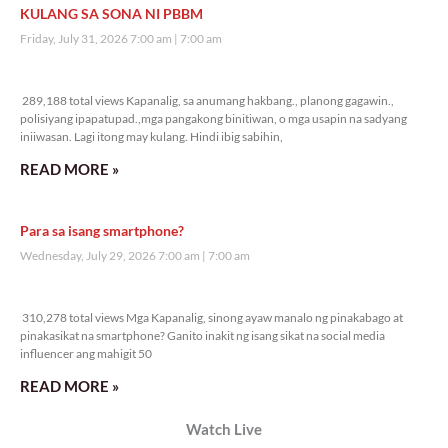
KULANG SA SONA NI PBBM
Friday, July 31, 2026 7:00 am
7:00 am
289,188 total views
289,188 total views Kapanalig, sa anumang hakbang., planong gagawin.,
polisiyang ipapatupad.,mga pangakong binitiwan, o mga usapin na sadyang
iniiwasan. Lagi itong may kulang. Hindi ibig sabihin,
READ MORE »
Para sa isang smartphone?
Wednesday, July 29, 2026 7:00 am
7:00 am
310,278 total views
310,278 total views Mga Kapanalig, sinong ayaw manalo ng pinakabago at
pinakasikat na smartphone? Ganito inakit ng isang sikat na social media
influencer ang mahigit 50
READ MORE »
Watch Live