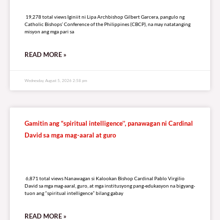
19,278 total views
19,278 total views Iginiit ni Lipa Archbishop Gilbert Garcera, pangulo ng
Catholic Bishops’ Conference of the Philippines (CBCP), na may natatanging
misyon ang mga pari sa
READ MORE »
Wednesday, August 5, 2026 2:58 pm
Gamitin ang “spiritual intelligence’’, panawagan ni Cardinal
David sa mga mag-aaral at guro
6,871 total views
6,871 total views Nanawagan si Kalookan Bishop Cardinal Pablo Virgilio
David sa mga mag-aaral, guro, at mga institusyong pang-edukasyon na bigyang-
tuon ang “spiritual intelligence” bilang gabay
READ MORE »