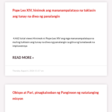
Pope Leo XIV, hinimok ang mananampalataya na tuklasin
ang tunay na diwa ng panalangin
4,462 total views
4,462 total views Hinimok ni Pope Leo XIV ang mga mananampalataya na
muling tuklasin ang tunay na diwa ng panalangin sa gitna ng lumalawak na
impluwensya
READ MORE »
Thursday, August 6, 2026 11:17 am
Obispo at Pari, pinagkalooban ng Panginoon ng natatanging
misyon