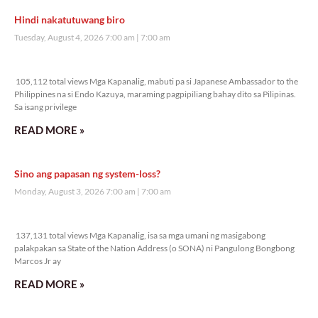
Hindi nakatutuwang biro
Tuesday, August 4, 2026 7:00 am
7:00 am
105,112 total views
105,112 total views Mga Kapanalig, mabuti pa si Japanese Ambassador to the
Philippines na si Endo Kazuya, maraming pagpipiliang bahay dito sa Pilipinas.
Sa isang privilege
READ MORE »
Sino ang papasan ng system-loss?
Monday, August 3, 2026 7:00 am
7:00 am
137,131 total views
137,131 total views Mga Kapanalig, isa sa mga umani ng masigabong
palakpakan sa State of the Nation Address (o SONA) ni Pangulong Bongbong
Marcos Jr ay
READ MORE »