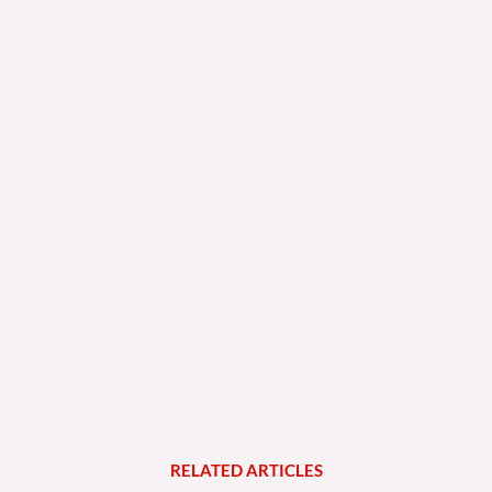
RELATED
A
R
T
I
C
L
E
S