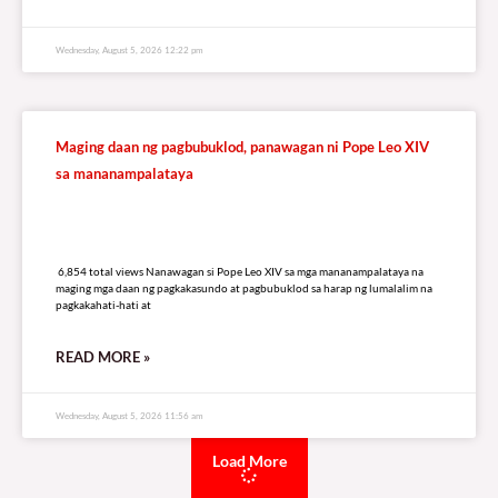
Wednesday, August 5, 2026 12:22 pm
Maging daan ng pagbubuklod, panawagan ni Pope Leo XIV
sa mananampalataya
6,854 total views
6,854 total views Nanawagan si Pope Leo XIV sa mga mananampalataya na
maging mga daan ng pagkakasundo at pagbubuklod sa harap ng lumalalim na
pagkakahati-hati at
READ MORE »
Wednesday, August 5, 2026 11:56 am
Load More