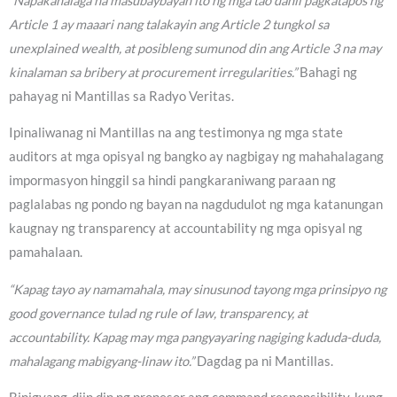
“Napakahalaga na masubaybayan ito ng mga tao dahil pagkatapos ng
Article 1 ay maaari nang talakayin ang Article 2 tungkol sa
unexplained wealth, at posibleng sumunod din ang Article 3 na may
kinalaman sa bribery at procurement irregularities.”
Bahagi ng
pahayag ni Mantillas sa Radyo Veritas.
Ipinaliwanag ni Mantillas na ang testimonya ng mga state
auditors at mga opisyal ng bangko ay nagbigay ng mahahalagang
impormasyon hinggil sa hindi pangkaraniwang paraan ng
paglalabas ng pondo ng bayan na nagdudulot ng mga katanungan
kaugnay ng transparency at accountability ng mga opisyal ng
pamahalaan.
“Kapag tayo ay namamahala, may sinusunod tayong mga prinsipyo ng
good governance tulad ng rule of law, transparency, at
accountability. Kapag may mga pangyayaring nagiging kaduda-duda,
mahalagang mabigyang-linaw ito.”
Dagdag pa ni Mantillas.