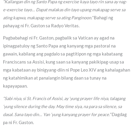
“Kailangan din ng Santo Papa ng exercise kaya tayo rin sana ay nag-
e-exercise tayo… Dapat malakas din tayo upang makapag-serve sa
ating kapwa, makapag-serve sa ating Panginoon.”
Bahagi ng
pahayag ni Fr. Gaston sa Radyo Veritas.
Pagbabahagi ni Fr. Gaston, pagbalik sa Vatican ay agad na
ipinagpatuloy ng Santo Papa ang kanyang mga pastoral na
gawain, kabilang ang pagdalo sa pagtitipon ng mga kabataang
Franciscans sa Assisi, kung saan sa kanyang pakikipag-usap sa
mga kabataan ay binigyang-diin ni Pope Leo XIV ang kahalagahan
ng katahimikan at panalangin bilang daan sa tunay na
kapayapaan.
“Sabi niya, si St. Francis of Assisi, ay ‘yung prayer life niya, talagang
‘yung silence during the day. May time siya, na para sa silence, sa
dasal. Sana tayo din… Yan ‘yung kanyang prayer for peace.”
Dagdag
pa ni Fr. Gaston.