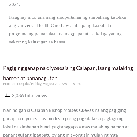
2024.
Kaugnay nito, una nang sinuportahan ng simbahang katolika
ang Universal Health Care Law at iba pang kaakibat na
programa ng pamahalaan na magpapabuti sa kalagayan ng
sektor ng kalusugan sa bansa.
Pagiging ganap na diyosesis ng Calapan, isang malaking
hamon at pananagutan
Norman Dequia
Friday, August 7, 2026 5:18 pm
3,086 total views
Nanindigan si Calapan Bishop Moises Cuevas na ang pagiging
ganap na diyosesis ay hindi simpleng pagkilala sa paglago ng
lokal na simbahan kundi pagtanggap sa mas malaking hamon at
pananagutang ipagpatuloy ang misyong sinimulan ng mga