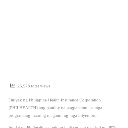
26,578 total views
Tiniyak ng Philippine Health Insurance Corporation
(PHILHEALTH) ang patuloy na pagpapabuti sa mga
programang maaring magamit ng mga miyembro.
Iniulat ng Philhealth sa pulong balitaan ang pag-iral ng 30%