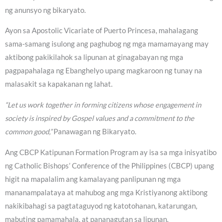
ng anunsyo ng bikaryato.
Ayon sa Apostolic Vicariate of Puerto Princesa, mahalagang
sama-samang isulong ang paghubog ng mga mamamayang may
aktibong pakikilahok sa lipunan at ginagabayan ng mga
pagpapahalaga ng Ebanghelyo upang magkaroon ng tunay na
malasakit sa kapakanan ng lahat.
“Let us work together in forming citizens whose engagement in
society is inspired by Gospel values and a commitment to the
common good,”
Panawagan ng Bikaryato.
Ang CBCP Katipunan Formation Program ay isa sa mga inisyatibo
ng Catholic Bishops’ Conference of the Philippines (CBCP) upang
higit na mapalalim ang kamalayang panlipunan ng mga
mananampalataya at mahubog ang mga Kristiyanong aktibong
nakikibahagi sa pagtataguyod ng katotohanan, katarungan,
mabuting pamamahala, at pananagutan sa lipunan.