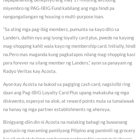
miyembro ng PAG-IBIG Fund kabilang ang mga hindi pa
nangangailangan ng housing o multi-purpose loan.
“Sa ating mga pag-ibig members, pumunta na kayo dito sa
Landers, dalhin nyo ang iyong loyalty card plus, pwede na kayong
mag-shopping kahit wala kayo ng membership card. Initially, hindi
na.Pero mas maganda kung pagkatapos nilang mag-shopping kasi
para forever na silang member ng Landers,” ayon sa panayam ng
Radyo Veritas kay Acosta.
Ayon kay Acosta na bukod sa pagiging cash card, nagsisilbi ring
daan ang Pag-IBIG Loyalty Card Plus upang makakuha ng mga
diskwento, espesyal na alok, at reward points mula sa lumalawak
na hanay ng mga partner establishments ng ahensya.
Binigyang-diin din ni Acosta na malaking bahagi ng buwanang
gastusin ng maraming pamilyang Pilipino ang pamimili ng grocery
kaya’t makatutulong ang bagong partnership upang makabawas