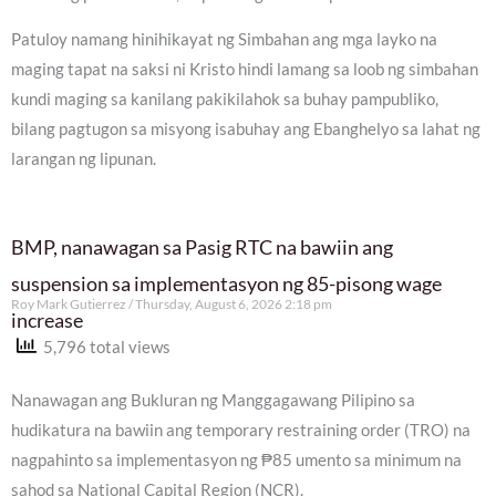
Patuloy namang hinihikayat ng Simbahan ang mga layko na
maging tapat na saksi ni Kristo hindi lamang sa loob ng simbahan
kundi maging sa kanilang pakikilahok sa buhay pampubliko,
bilang pagtugon sa misyong isabuhay ang Ebanghelyo sa lahat ng
larangan ng lipunan.
BMP, nanawagan sa Pasig RTC na bawiin ang
suspension sa implementasyon ng 85-pisong wage
Roy Mark Gutierrez
Thursday, August 6, 2026 2:18 pm
increase
5,796 total views
Nanawagan ang Bukluran ng Manggagawang Pilipino sa
hudikatura na bawiin ang temporary restraining order (TRO) na
nagpahinto sa implementasyon ng ₱85 umento sa minimum na
sahod sa National Capital Region (NCR).