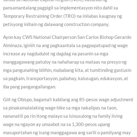
pansamantalang pagpigil sa implementasyon nito dahil sa
Temporary Restraining Order (TRO) na inilabas kaugnay ng
petisyong inihain ng dalawang construction company.
Ayon kay CWS National Chairperson San Carlos Bishop Gerardo
Alminaza, iginiit na ang pagkaantala sa pagpapatupad ng wage
increase ay nagdudulot ng dagdag na pasanin sa mga
manggagawang patuloy na nahaharap sa mataas na presyo ng
mga pangunahing bilihin, mababang kita, at tumitinding gastusin
sa pagkain, transportasyon, pabahay, kalusugan, edukasyon, at
iba pang pangangailangan.
Giit ng Obispo, bagama’t kabilang ang 85-pesos wage adjustment
sa pinakamalalaking wage hike sa mga nakalipas na taon,
nananatili pa rin itong malayo sa isinusulong na family living
wage na ngayon ay umaabot na sa 1,300-pesos upang
masuportahan ng isang manggagawa ang sarili o pamilyang may