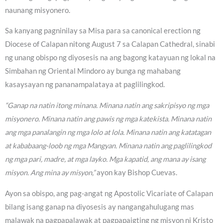
naunang misyonero.
Sa kanyang pagninilay sa Misa para sa canonical erection ng
Diocese of Calapan nitong August 7 sa Calapan Cathedral, sinabi
ng unang obispo ng diyosesis na ang bagong katayuan ng lokal na
Simbahan ng Oriental Mindoro ay bunga ng mahabang
kasaysayan ng pananampalataya at paglilingkod.
“Ganap na natin itong minana. Minana natin ang sakripisyo ng mga
misyonero. Minana natin ang pawis ng mga katekista. Minana natin
ang mga panalangin ng mga lolo at lola. Minana natin ang katatagan
at kababaang-loob ng mga Mangyan. Minana natin ang paglilingkod
ng mga pari, madre, at mga layko. Mga kapatid, ang mana ay isang
misyon. Ang mina ay misyon,”
ayon kay Bishop Cuevas.
Ayon sa obispo, ang pag-angat ng Apostolic Vicariate of Calapan
bilang isang ganap na diyosesis ay nangangahulugang mas
malawak na pagpapalawak at pagpapaigting ng misyon ni Kristo