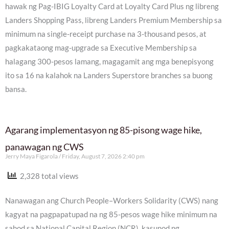
hawak ng Pag-IBIG Loyalty Card at Loyalty Card Plus ng libreng
Landers Shopping Pass, libreng Landers Premium Membership sa
minimum na single-receipt purchase na 3-thousand pesos, at
pagkakataong mag-upgrade sa Executive Membership sa
halagang 300-pesos lamang, magagamit ang mga benepisyong
ito sa 16 na kalahok na Landers Superstore branches sa buong
bansa.
Agarang implementasyon ng 85-pisong wage hike,
panawagan ng CWS
Jerry Maya Figarola
Friday, August 7, 2026 2:40 pm
2,328 total views
Nanawagan ang Church People–Workers Solidarity (CWS) nang
kagyat na pagpapatupad na ng 85-pesos wage hike minimum na
sahod sa National Capital Region (NCR), kasunod ng