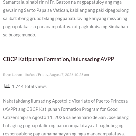
Samantala, sinabi rin ni Fr. Gaston na nagpapatuloy ang mga
gawain ng Santo Papa sa Vatican, kabilang ang pakikipagpulong
sa iba’t ibang grupo bilang pagpapatuloy ng kanyang misyon ng
pagpapalakas sa pananampalataya at pagkakaisa ng Simbahan
sa buong mundo.
CBCP Katipunan Formation, ilulunsad ng AVPP
Reyn Letran - Ibañez
Friday, August 7, 2026 10:28 am
1,744 total views
Nakatakdang ilunsad ng Apostolic Vicariate of Puerto Princesa
(AVPP) ang CBCP Katipunan Formation Program for Good
Citizenship sa Agosto 11, 2026 sa Seminario de San Jose bilang
bahagi ng pagpapalalim ng pananampalataya at paghubog ng
responsableng pagkamamamayan ng mga mananampalataya.