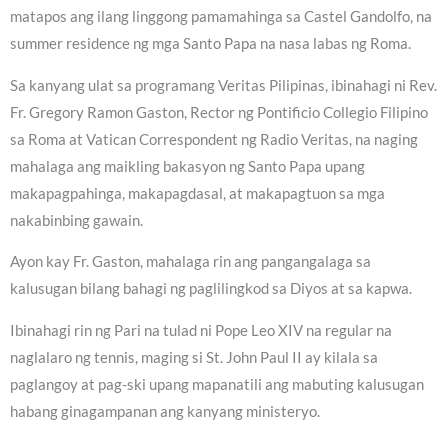
matapos ang ilang linggong pamamahinga sa Castel Gandolfo, na
summer residence ng mga Santo Papa na nasa labas ng Roma.
Sa kanyang ulat sa programang Veritas Pilipinas, ibinahagi ni Rev.
Fr. Gregory Ramon Gaston, Rector ng Pontificio Collegio Filipino
sa Roma at Vatican Correspondent ng Radio Veritas, na naging
mahalaga ang maikling bakasyon ng Santo Papa upang
makapagpahinga, makapagdasal, at makapagtuon sa mga
nakabinbing gawain.
Ayon kay Fr. Gaston, mahalaga rin ang pangangalaga sa
kalusugan bilang bahagi ng paglilingkod sa Diyos at sa kapwa.
Ibinahagi rin ng Pari na tulad ni Pope Leo XIV na regular na
naglalaro ng tennis, maging si St. John Paul II ay kilala sa
paglangoy at pag-ski upang mapanatili ang mabuting kalusugan
habang ginagampanan ang kanyang ministeryo.