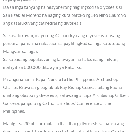
Isa sa mga tanyang na misyonerong naglingkod sa diyosesis si
San Ezekiel Moreno na naging kura paroko ng Sto Nino Church o
ang kasalukuyang cathedral ng diyosesis.
Sa kasalukuyan, mayroong 40 parokya ang diyosesis at isang
personal parish na nakatuon sa paglilingkod sa mga katutubong
Mangyan sa lugar.
Sa kabuuang populasyon ng lalawigan na halos isang milyon,
mahigit sa 800,000 dito ay mga Katoliko.
Pinangunahan ni Papal Nuncio to the Philippines Archbishop
Charles Brown ang pagluklok kay Bishop Cuevas bilang kauna-
unahang obispo ng diyosesis, katuwang si Lipa Archbishop Gilbert
Garcera, pangulo ng Catholic Bishops’ Conference of the
Philippines.
Mahigit sa 30 obispo mula sa iba’t ibang diyosesis sa bansa ang
dumalo sa pagtitipon kasama si Manila Archbishop Jose Cardinal