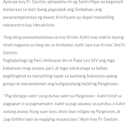
Ayon pa kay Fr. Gaston, ipinaalala rin ng Santo Papa na bagama’t
dumaraan sa iba’t ibang pagsubok ang Simbahan, ang
pananampalataya ng bawat Kristiyano ay dapat manatiling
nakasentro kay Hesukristo.
“Ang ating pananampalataya ay kay Kristo. Kahit may makita tayong
hindi maganda sa ilang tao sa Simbahan, balik tayo kay Kristo.”
Ani Fr.
Gaston.
Pagbabahagi ng Pari, hinikayat din ni Pope Leo XIV ang mga
kabataan, mag-asawa, pari, at mga nakatalaga sa buhay
paglilingkod na manatiling tapat sa kanilang bokasyon upang
ganap na maramdaman ang kaligayahang hatid ng Panginoon.
“‘Pag ibinigay natin ‘yung buhay natin sa Panginoon—kahit hindi sa
pagpapari o sa pagmamadre, kahit sa pag-aasawa, sa pamilya, o kahit
walang asawa, Kung saan tayo, doon tayo nilagay ng Panginoon, at
‘pag faithful tayo ay magiging masaya tayo.”
Ayon kay Fr. Gaston.