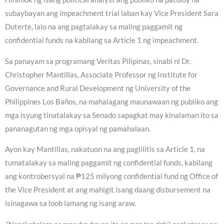
subaybayan ang impeachment trial laban kay Vice President Sara
Duterte, lalo na ang pagtalakay sa maling paggamit ng
confidential funds na kabilang sa Article 1 ng impeachment.
Sa panayam sa programang Veritas Pilipinas, sinabi ni Dr.
Christopher Mantillas, Associate Professor ng Institute for
Governance and Rural Development ng University of the
Philippines Los Baños, na mahalagang maunawaan ng publiko ang
mga isyung tinatalakay sa Senado sapagkat may kinalaman ito sa
pananagutan ng mga opisyal ng pamahalaan.
Ayon kay Mantillas, nakatuon na ang paglilitis sa Article 1, na
tumatalakay sa maling paggamit ng confidential funds, kabilang
ang kontrobersyal na ₱125 milyong confidential fund ng Office of
the Vice President at ang mahigit isang daang disbursement na
isinagawa sa loob lamang ng isang araw.