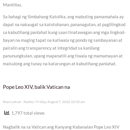
Mantillas.
Sa bahagi ng Simbahang Katolika, ang mabuting pamamahala ay
dapat na nakaugat sa katotohanan, pananagutan, at paglilingkod
sa kabutihang panlahat kung saan tinatawagan ang mga lingkod-
bayan na maging tapat na katiwala ng pondo ng sambayanan at
pairalin ang transparency at integridad sa kanilang
panunungkulan, upang mapanatili ang tiwala ng mamamayan at
maisulong ang tunay na katarungan at kabutihang panlahat.
Pope Leo XIV, balik Vatican na
Reyn Letran - Ibañez
Friday, August 7, 2026 10:50 am
1,797 total views
Nagbalik na sa Vatican ang Kanyang Kabanalan Pope Leo XIV