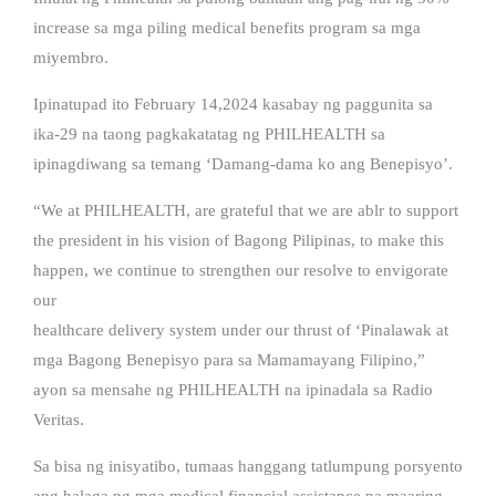
increase sa mga piling medical benefits program sa mga
miyembro.
Ipinatupad ito February 14,2024 kasabay ng paggunita sa
ika-29 na taong pagkakatatag ng PHILHEALTH sa
ipinagdiwang sa temang ‘Damang-dama ko ang Benepisyo’.
“We at PHILHEALTH, are grateful that we are ablr to support
the president in his vision of Bagong Pilipinas, to make this
happen, we continue to strengthen our resolve to envigorate
our
healthcare delivery system under our thrust of ‘Pinalawak at
mga Bagong Benepisyo para sa Mamamayang Filipino,”
ayon sa mensahe ng PHILHEALTH na ipinadala sa Radio
Veritas.
Sa bisa ng inisyatibo, tumaas hanggang tatlumpung porsyento
ang halaga ng mga medical financial assistance na maaring