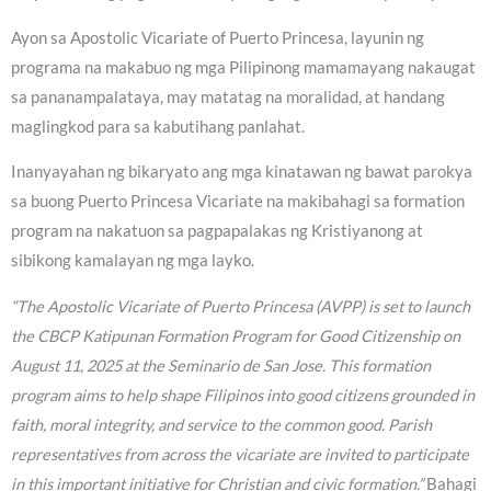
Ayon sa Apostolic Vicariate of Puerto Princesa, layunin ng
programa na makabuo ng mga Pilipinong mamamayang nakaugat
sa pananampalataya, may matatag na moralidad, at handang
maglingkod para sa kabutihang panlahat.
Inanyayahan ng bikaryato ang mga kinatawan ng bawat parokya
sa buong Puerto Princesa Vicariate na makibahagi sa formation
program na nakatuon sa pagpapalakas ng Kristiyanong at
sibikong kamalayan ng mga layko.
“The Apostolic Vicariate of Puerto Princesa (AVPP) is set to launch
the CBCP Katipunan Formation Program for Good Citizenship on
August 11, 2025 at the Seminario de San Jose. This formation
program aims to help shape Filipinos into good citizens grounded in
faith, moral integrity, and service to the common good. Parish
representatives from across the vicariate are invited to participate
in this important initiative for Christian and civic formation.”
Bahagi