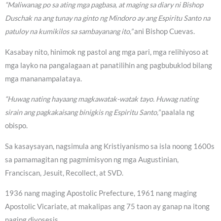
“Maliwanag po sa ating mga pagbasa, at maging sa diary ni Bishop
Duschak na ang tunay na ginto ng Mindoro ay ang Espiritu Santo na
patuloy na kumikilos sa sambayanang ito,”
ani Bishop Cuevas.
Kasabay nito, hinimok ng pastol ang mga pari, mga relihiyoso at
mga layko na pangalagaan at panatilihin ang pagbubuklod bilang
mga mananampalataya.
“Huwag nating hayaang magkawatak-watak tayo. Huwag nating
sirain ang pagkakaisang binigkis ng Espiritu Santo,”
paalala ng
obispo.
Sa kasaysayan, nagsimula ang Kristiyanismo sa isla noong 1600s
sa pamamagitan ng pagmimisyon ng mga Augustinian,
Franciscan, Jesuit, Recollect, at SVD.
1936 nang maging Apostolic Prefecture, 1961 nang maging
Apostolic Vicariate, at makalipas ang 75 taon ay ganap na itong
naging diyosesis.