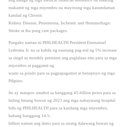
makamit ng mga miyembro na mayroong mga karamdaman
katulad ng Chronic
Kidney Disease, Pnuemonia, Ischemic and Hemmorhagic
Stroke at iba pang care packages.
Pangako naman ni PHILHEALTH President Emmanuel
Ledesma Jr. na sa kabila ng naunang pag-iral ng 5% increase
sa singil sa monthly premium ang paglalaan nito para sa mga
miyembro at paggamit ng
wasto sa pondo para sa pagpapagamot at benepisyo ng mga
Pilipino.
Ito ay matapos umabot sa hanggang 45-billion pesos para sa
huling limang buwan ng 2023 ang mga nabayarang hospital
bills ng PHILHEALTH para sa kanilang mga miyembro,
habang hanggang 14.5-
billion naman ang datos para sa unang dalawang buwan ng