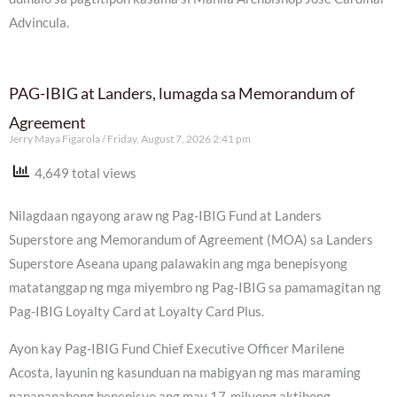
Advincula.
PAG-IBIG at Landers, lumagda sa Memorandum of
Agreement
Jerry Maya Figarola
Friday, August 7, 2026 2:41 pm
4,649 total views
Nilagdaan ngayong araw ng Pag-IBIG Fund at Landers
Superstore ang Memorandum of Agreement (MOA) sa Landers
Superstore Aseana upang palawakin ang mga benepisyong
matatanggap ng mga miyembro ng Pag-IBIG sa pamamagitan ng
Pag-IBIG Loyalty Card at Loyalty Card Plus.
Ayon kay Pag-IBIG Fund Chief Executive Officer Marilene
Acosta, layunin ng kasunduan na mabigyan ng mas maraming
napapanahong benepisyo ang may 17-milyong aktibong