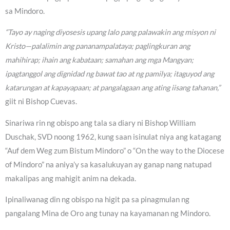
sa Mindoro.
“Tayo ay naging diyosesis upang lalo pang palawakin ang misyon ni
Kristo—palalimin ang pananampalataya; paglingkuran ang
mahihirap; ihain ang kabataan; samahan ang mga Mangyan;
ipagtanggol ang dignidad ng bawat tao at ng pamilya; itaguyod ang
katarungan at kapayapaan; at pangalagaan ang ating iisang tahanan,”
giit ni Bishop Cuevas.
Sinariwa rin ng obispo ang tala sa diary ni Bishop William
Duschak, SVD noong 1962, kung saan isinulat niya ang katagang
“Auf dem Weg zum Bistum Mindoro” o “On the way to the Diocese
of Mindoro” na aniya’y sa kasalukuyan ay ganap nang natupad
makalipas ang mahigit anim na dekada.
Ipinaliwanag din ng obispo na higit pa sa pinagmulan ng
pangalang Mina de Oro ang tunay na kayamanan ng Mindoro.