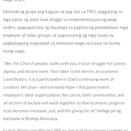
Hinimok ng grupo ang kagyat na pag-alis sa TRO, paggalang sa
mga batas ng labor laws hinggil sa implementasyon ng wage
orders, pagpapatuloy ng dayalogo sa pagitan ng pamahalaan, mga
employer at labor groups, at pagsusulong ng mga tunay na
pagbabagong maglalapit sa minimum wage sa tunay na family
living wage.
“We, the Church people, walks with you in your struggle for justice,
dignity, and decent work. Your labor is not merely an economic
contribution; it is a participation in God’s continuing work of
creation. We pray—and earnestly hope—that government,
employers, labor organizations, the courts, faith communities, and
all sectors of society will work together so that economic progress
truly becomes inclusive, just, and life-giving for all,”
bahagi pa ng
mensahe ni Bishop Alminaza.
Sa huli, Binigyang-diin ng CWS na ang makatarungang suweldo ay