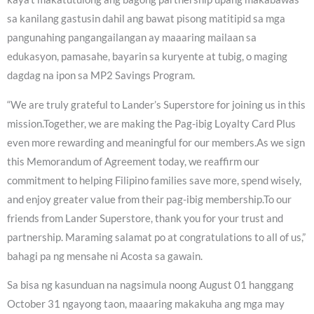
sa kanilang gastusin dahil ang bawat pisong matitipid sa mga
pangunahing pangangailangan ay maaaring mailaan sa
edukasyon, pamasahe, bayarin sa kuryente at tubig, o maging
dagdag na ipon sa MP2 Savings Program.
“We are truly grateful to Lander’s Superstore for joining us in this
mission.Together, we are making the Pag-ibig Loyalty Card Plus
even more rewarding and meaningful for our members.As we sign
this Memorandum of Agreement today, we reaffirm our
commitment to helping Filipino families save more, spend wisely,
and enjoy greater value from their pag-ibig membership.To our
friends from Lander Superstore, thank you for your trust and
partnership. Maraming salamat po at congratulations to all of us,”
bahagi pa ng mensahe ni Acosta sa gawain.
Sa bisa ng kasunduan na nagsimula noong August 01 hanggang
October 31 ngayong taon, maaaring makakuha ang mga may