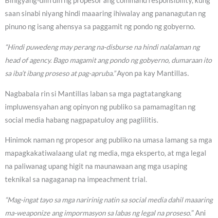
Binigyang-diin din ng propesor ang command responsibility, kung
saan sinabi niyang hindi maaaring ihiwalay ang pananagutan ng
pinuno ng isang ahensya sa paggamit ng pondo ng gobyerno.
“Hindi puwedeng may perang na-disburse na hindi nalalaman ng
head of agency. Bago magamit ang pondo ng gobyerno, dumaraan ito
sa iba’t ibang proseso at pag-apruba.”
Ayon pa kay Mantillas.
Nagbabala rin si Mantillas laban sa mga pagtatangkang
impluwensyahan ang opinyon ng publiko sa pamamagitan ng
social media habang nagpapatuloy ang paglilitis.
Hinimok naman ng propesor ang publiko na umasa lamang sa mga
mapagkakatiwalaang ulat ng media, mga eksperto, at mga legal
na paliwanag upang higit na maunawaan ang mga usaping
teknikal sa nagaganap na impeachment trial.
“Mag-ingat tayo sa mga naririnig natin sa social media dahil maaaring
ma-weaponize ang impormasyon sa labas ng legal na proseso.
” Ani