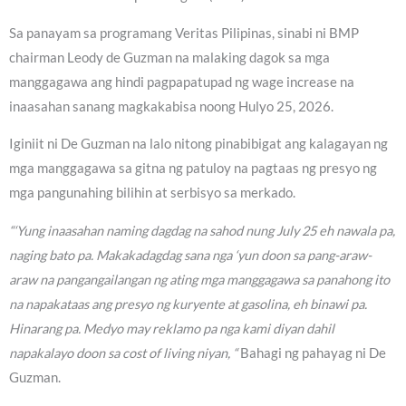
Sa panayam sa programang Veritas Pilipinas, sinabi ni BMP
chairman Leody de Guzman na malaking dagok sa mga
manggagawa ang hindi pagpapatupad ng wage increase na
inaasahan sanang magkakabisa noong Hulyo 25, 2026.
Iginiit ni De Guzman na lalo nitong pinabibigat ang kalagayan ng
mga manggagawa sa gitna ng patuloy na pagtaas ng presyo ng
mga pangunahing bilihin at serbisyo sa merkado.
“‘Yung inaasahan naming dagdag na sahod nung July 25 eh nawala pa,
naging bato pa. Makakadagdag sana nga ‘yun doon sa pang-araw-
araw na pangangailangan ng ating mga manggagawa sa panahong ito
na napakataas ang presyo ng kuryente at gasolina, eh binawi pa.
Hinarang pa. Medyo may reklamo pa nga kami diyan dahil
napakalayo doon sa cost of living niyan, “
Bahagi ng pahayag ni De
Guzman.