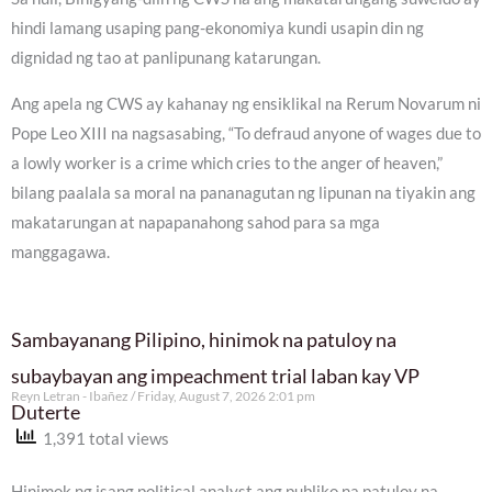
hindi lamang usaping pang-ekonomiya kundi usapin din ng
dignidad ng tao at panlipunang katarungan.
Ang apela ng CWS ay kahanay ng ensiklikal na Rerum Novarum ni
Pope Leo XIII na nagsasabing, “To defraud anyone of wages due to
a lowly worker is a crime which cries to the anger of heaven,”
bilang paalala sa moral na pananagutan ng lipunan na tiyakin ang
makatarungan at napapanahong sahod para sa mga
manggagawa.
Sambayanang Pilipino, hinimok na patuloy na
subaybayan ang impeachment trial laban kay VP
Reyn Letran - Ibañez
Friday, August 7, 2026 2:01 pm
Duterte
1,391 total views
Hinimok ng isang political analyst ang publiko na patuloy na