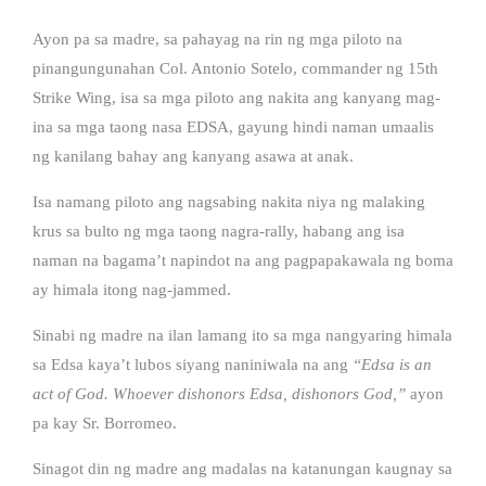
Ayon pa sa madre, sa pahayag na rin ng mga piloto na
pinangungunahan Col. Antonio Sotelo, commander ng 15th
Strike Wing, isa sa mga piloto ang nakita ang kanyang mag-
ina sa mga taong nasa EDSA, gayung hindi naman umaalis
ng kanilang bahay ang kanyang asawa at anak.
Isa namang piloto ang nagsabing nakita niya ng malaking
krus sa bulto ng mga taong nagra-rally, habang ang isa
naman na bagama’t napindot na ang pagpapakawala ng boma
ay himala itong nag-jammed.
Sinabi ng madre na ilan lamang ito sa mga nangyaring himala
sa Edsa kaya’t lubos siyang naniniwala na ang
“Edsa is an
act of God. Whoever dishonors Edsa, dishonors God,”
ayon
pa kay Sr. Borromeo.
Sinagot din ng madre ang madalas na katanungan kaugnay sa