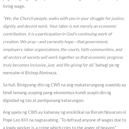
living wage.
“We, the Church people, walks with you in your struggle for justice,
dignity, and decent work. Your labor is not merely an economic
contribution; it is a participation in God’s continuing work of
creation. We pray—and earnestly hope—that government,
employers, labor organizations, the courts, faith communities, and
all sectors of society will work together so that economic progress
truly becomes inclusive, just, and life-giving for all,”
bahagi pa ng
mensahe ni Bishop Alminaza.
Sa huli, Binigyang-diin ng CWS na ang makatarungang suweldo ay
hindi lamang usaping pang-ekonomiya kundi usapin din ng
dignidad ng tao at panlipunang katarungan.
Ang apela ng CWS ay kahanay ng ensiklikal na Rerum Novarum ni
Pope Leo XIII na nagsasabing, “To defraud anyone of wages due to
a lowly worker is a crime which cries to the anger of heaven,”