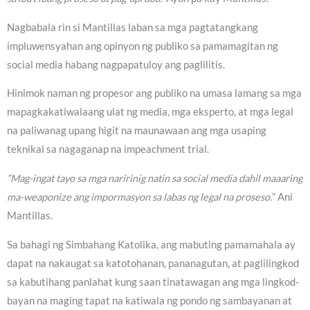
Nagbabala rin si Mantillas laban sa mga pagtatangkang
impluwensyahan ang opinyon ng publiko sa pamamagitan ng
social media habang nagpapatuloy ang paglilitis.
Hinimok naman ng propesor ang publiko na umasa lamang sa mga
mapagkakatiwalaang ulat ng media, mga eksperto, at mga legal
na paliwanag upang higit na maunawaan ang mga usaping
teknikal sa nagaganap na impeachment trial.
“Mag-ingat tayo sa mga naririnig natin sa social media dahil maaaring
ma-weaponize ang impormasyon sa labas ng legal na proseso.
” Ani
Mantillas.
Sa bahagi ng Simbahang Katolika, ang mabuting pamamahala ay
dapat na nakaugat sa katotohanan, pananagutan, at paglilingkod
sa kabutihang panlahat kung saan tinatawagan ang mga lingkod-
bayan na maging tapat na katiwala ng pondo ng sambayanan at