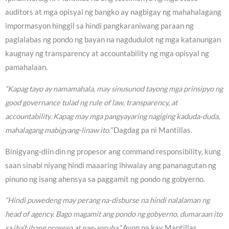
auditors at mga opisyal ng bangko ay nagbigay ng mahahalagang
impormasyon hinggil sa hindi pangkaraniwang paraan ng
paglalabas ng pondo ng bayan na nagdudulot ng mga katanungan
kaugnay ng transparency at accountability ng mga opisyal ng
pamahalaan.
“Kapag tayo ay namamahala, may sinusunod tayong mga prinsipyo ng
good governance tulad ng rule of law, transparency, at
accountability. Kapag may mga pangyayaring nagiging kaduda-duda,
mahalagang mabigyang-linaw ito.”
Dagdag pa ni Mantillas.
Binigyang-diin din ng propesor ang command responsibility, kung
saan sinabi niyang hindi maaaring ihiwalay ang pananagutan ng
pinuno ng isang ahensya sa paggamit ng pondo ng gobyerno.
“Hindi puwedeng may perang na-disburse na hindi nalalaman ng
head of agency. Bago magamit ang pondo ng gobyerno, dumaraan ito
sa iba’t ibang proseso at pag-apruba.”
Ayon pa kay Mantillas.