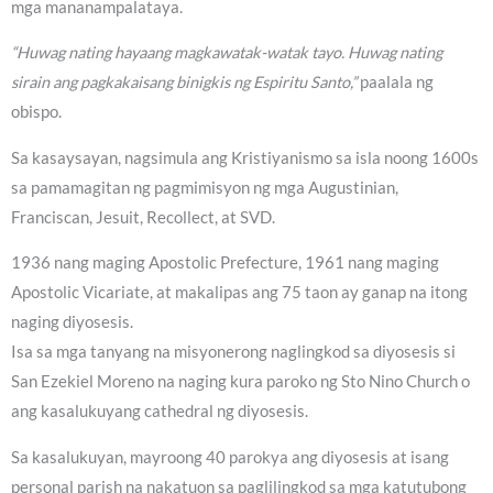
mga mananampalataya.
“Huwag nating hayaang magkawatak-watak tayo. Huwag nating
sirain ang pagkakaisang binigkis ng Espiritu Santo,”
paalala ng
obispo.
Sa kasaysayan, nagsimula ang Kristiyanismo sa isla noong 1600s
sa pamamagitan ng pagmimisyon ng mga Augustinian,
Franciscan, Jesuit, Recollect, at SVD.
1936 nang maging Apostolic Prefecture, 1961 nang maging
Apostolic Vicariate, at makalipas ang 75 taon ay ganap na itong
naging diyosesis.
Isa sa mga tanyang na misyonerong naglingkod sa diyosesis si
San Ezekiel Moreno na naging kura paroko ng Sto Nino Church o
ang kasalukuyang cathedral ng diyosesis.
Sa kasalukuyan, mayroong 40 parokya ang diyosesis at isang
personal parish na nakatuon sa paglilingkod sa mga katutubong