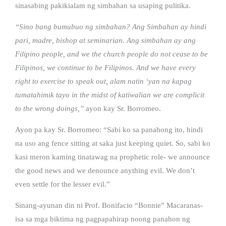
sinasabing pakikialam ng simbahan sa usaping pulitika.
“Sino bang bumubuo ng simbahan? Ang Simbahan ay hindi
pari, madre, bishop at seminarian. Ang simbahan ay ang
Filipino people, and we the church people do not cease to be
Filipinos, we continue to be Filipinos. And we have every
right to exercise to speak out, alam natin ‘yan na kapag
tumatahimik tayo in the midst of katiwalian we are complicit
to the wrong doings,”
ayon kay Sr. Borromeo.
Ayon pa kay Sr. Borromeo: “Sabi ko sa panahong ito, hindi
na uso ang fence sitting at saka just keeping quiet. So, sabi ko
kasi meron kaming tinatawag na prophetic role- we announce
the good news and we denounce anything evil. We don’t
even settle for the lesser evil.”
Sinang-ayunan din ni Prof. Bonifacio “Bonnie” Macaranas-
isa sa mga biktima ng pagpapahirap noong panahon ng