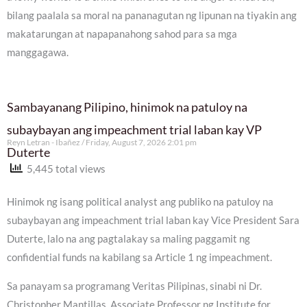
bilang paalala sa moral na pananagutan ng lipunan na tiyakin ang
makatarungan at napapanahong sahod para sa mga
manggagawa.
Sambayanang Pilipino, hinimok na patuloy na
subaybayan ang impeachment trial laban kay VP
Reyn Letran - Ibañez
Friday, August 7, 2026 2:01 pm
Duterte
5,445 total views
Hinimok ng isang political analyst ang publiko na patuloy na
subaybayan ang impeachment trial laban kay Vice President Sara
Duterte, lalo na ang pagtalakay sa maling paggamit ng
confidential funds na kabilang sa Article 1 ng impeachment.
Sa panayam sa programang Veritas Pilipinas, sinabi ni Dr.
Christopher Mantillas, Associate Professor ng Institute for