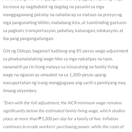
increase ay nagdudulot ng dagdag na pasanin sa mga
manggagawang patuloy na nahaharap sa mataas na presyo ng
mga pangunahing bilihin, mababang kita, at tumitinding gastusin
sa pagkain, transportasyon, pabahay, kalusugan, edukasyon, at
iba pang pangangailangan.
Giit ng Obispo, bagama’t kabilang ang 85-pesos wage adjustment
sa pinakamalalaking wage hike sa mga nakalipas na taon,
nananatili pa rin itong malayo sa isinusulong na family living
wage na ngayon ay umaabot na sa 1,300-pesos upang
masuportahan ng isang manggagawa ang sarili o pamilyang may
limang miyembro.
“Even with the full adjustment, the NCR minimum wage remains
significantly below the estimated family living wage, which studies
place at more than ₱1,200 per day for a family of five. Inflation
continues to erode workers’ purchasing power, while the costs of