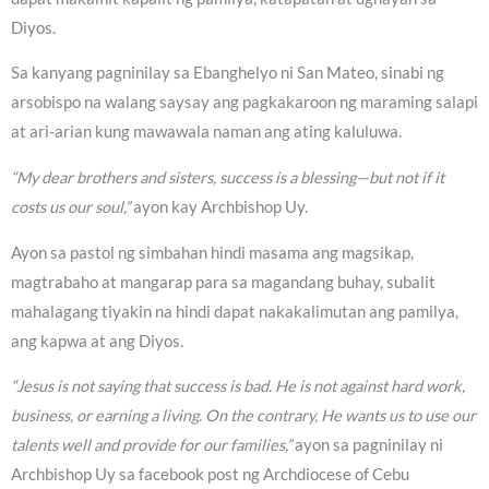
Diyos.
Sa kanyang pagninilay sa Ebanghelyo ni San Mateo, sinabi ng
arsobispo na walang saysay ang pagkakaroon ng maraming salapi
at ari-arian kung mawawala naman ang ating kaluluwa.
“My dear brothers and sisters, success is a blessing—but not if it
costs us our soul,”
ayon kay Archbishop Uy.
Ayon sa pastol ng simbahan hindi masama ang magsikap,
magtrabaho at mangarap para sa magandang buhay, subalit
mahalagang tiyakin na hindi dapat nakakalimutan ang pamilya,
ang kapwa at ang Diyos.
“Jesus is not saying that success is bad. He is not against hard work,
business, or earning a living. On the contrary, He wants us to use our
talents well and provide for our families,”
ayon sa pagninilay ni
Archbishop Uy sa facebook post ng Archdiocese of Cebu