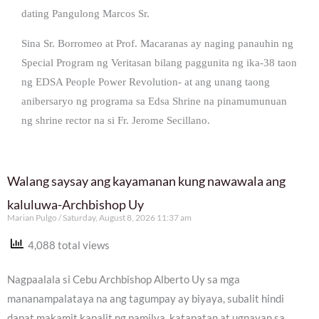
dating Pangulong Marcos Sr.
Sina Sr. Borromeo at Prof. Macaranas ay naging panauhin ng
Special Program ng Veritasan bilang paggunita ng ika-38 taon
ng EDSA People Power Revolution- at ang unang taong
anibersaryo ng programa sa Edsa Shrine na pinamumunuan
ng shrine rector na si Fr. Jerome Secillano.
Walang saysay ang kayamanan kung nawawala ang
kaluluwa-Archbishop Uy
Marian Pulgo
Saturday, August 8, 2026 11:37 am
4,088 total views
Nagpaalala si Cebu Archbishop Alberto Uy sa mga
mananampalataya na ang tagumpay ay biyaya, subalit hindi
dapat makamit kapalit ng pamilya, katapatan at ugnayan sa