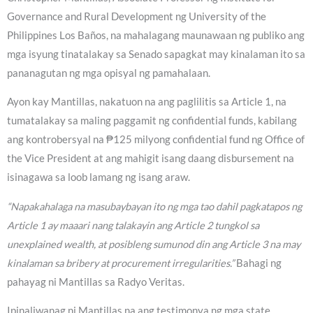
Governance and Rural Development ng University of the
Philippines Los Baños, na mahalagang maunawaan ng publiko ang
mga isyung tinatalakay sa Senado sapagkat may kinalaman ito sa
pananagutan ng mga opisyal ng pamahalaan.
Ayon kay Mantillas, nakatuon na ang paglilitis sa Article 1, na
tumatalakay sa maling paggamit ng confidential funds, kabilang
ang kontrobersyal na ₱125 milyong confidential fund ng Office of
the Vice President at ang mahigit isang daang disbursement na
isinagawa sa loob lamang ng isang araw.
“Napakahalaga na masubaybayan ito ng mga tao dahil pagkatapos ng
Article 1 ay maaari nang talakayin ang Article 2 tungkol sa
unexplained wealth, at posibleng sumunod din ang Article 3 na may
kinalaman sa bribery at procurement irregularities.”
Bahagi ng
pahayag ni Mantillas sa Radyo Veritas.
Ipinaliwanag ni Mantillas na ang testimonya ng mga state