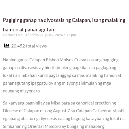
Pagiging ganap na diyosesis ng Calapan, isang malaking
hamon at pananagutan
Norman Dequia
Friday, August 7, 2026 5:18 pm
20,452 total views
Nanindigan si Calapan Bishop Moises Cuevas na ang pagiging
ganap na diyosesis ay hindi simpleng pagkilala sa paglago ng
lokal na simbahan kundi pagtanggap sa mas malaking hamon at
pananagutang ipagpatuloy ang misyong sinimulan ng mga
naunang misyonero.
Sa kanyang pagninilay sa Misa para sa canonical erection ng
Diocese of Calapan nitong August 7 sa Calapan Cathedral, sinabi
ng unang obispo ng diyosesis na ang bagong katayuan ng lokal na
Simbahan ng Oriental Mindoro ay bunga ng mahabang