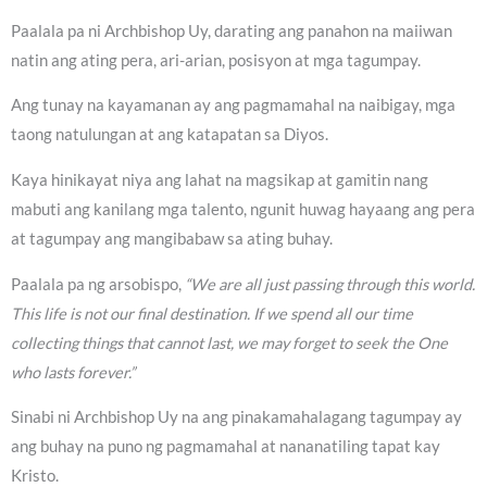
Paalala pa ni Archbishop Uy, darating ang panahon na maiiwan
natin ang ating pera, ari-arian, posisyon at mga tagumpay.
Ang tunay na kayamanan ay ang pagmamahal na naibigay, mga
taong natulungan at ang katapatan sa Diyos.
Kaya hinikayat niya ang lahat na magsikap at gamitin nang
mabuti ang kanilang mga talento, ngunit huwag hayaang ang pera
at tagumpay ang mangibabaw sa ating buhay.
Paalala pa ng arsobispo,
“We are all just passing through this world.
This life is not our final destination. If we spend all our time
collecting things that cannot last, we may forget to seek the One
who lasts forever.”
Sinabi ni Archbishop Uy na ang pinakamahalagang tagumpay ay
ang buhay na puno ng pagmamahal at nananatiling tapat kay
Kristo.