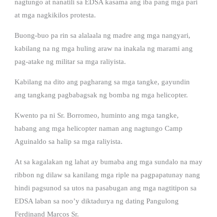
nagtungo at nanatili sa EDSA kasama ang iba pang mga pari
at mga nagkikilos protesta.
Buong-buo pa rin sa alalaala ng madre ang mga nangyari,
kabilang na ng mga huling araw na inakala ng marami ang
pag-atake ng militar sa mga raliyista.
Kabilang na dito ang pagharang sa mga tangke, gayundin
ang tangkang pagbabagsak ng bomba ng mga helicopter.
Kwento pa ni Sr. Borromeo, huminto ang mga tangke,
habang ang mga helicopter naman ang nagtungo Camp
Aguinaldo sa halip sa mga raliyista.
At sa kagalakan ng lahat ay bumaba ang mga sundalo na may
ribbon ng dilaw sa kanilang mga riple na pagpapatunay nang
hindi pagsunod sa utos na pasabugan ang mga nagtitipon sa
EDSA laban sa noo’y diktadurya ng dating Pangulong
Ferdinand Marcos Sr.