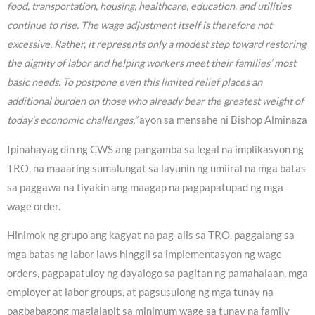
food, transportation, housing, healthcare, education, and utilities
continue to rise. The wage adjustment itself is therefore not
excessive. Rather, it represents only a modest step toward restoring
the dignity of labor and helping workers meet their families’ most
basic needs. To postpone even this limited relief places an
additional burden on those who already bear the greatest weight of
today’s economic challenges,”
ayon sa mensahe ni Bishop Alminaza
Ipinahayag din ng CWS ang pangamba sa legal na implikasyon ng
TRO, na maaaring sumalungat sa layunin ng umiiral na mga batas
sa paggawa na tiyakin ang maagap na pagpapatupad ng mga
wage order.
Hinimok ng grupo ang kagyat na pag-alis sa TRO, paggalang sa
mga batas ng labor laws hinggil sa implementasyon ng wage
orders, pagpapatuloy ng dayalogo sa pagitan ng pamahalaan, mga
employer at labor groups, at pagsusulong ng mga tunay na
pagbabagong maglalapit sa minimum wage sa tunay na family