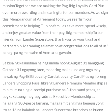
mission.Together, we are making the Pag-ibig Loyalty Card Plus
even more rewarding and meaningful for our members.As we sign
this Memorandum of Agreement today, we reaffirm our
commitment to helping Filipino families save more, spend wisely,
and enjoy greater value from their pag-ibig membership.To our
friends from Lander Superstore, thank you for your trust and
partnership. Maraming salamat po at congratulations to all of us,”
bahagi pa ng mensahe ni Acosta sa gawain.
Sa bisa ng kasunduan na nagsimula noong August 01 hanggang
October 31 ngayong taon, maaaring makakuha ang mga may
hawak ng Pag-IBIG Loyalty Card at Loyalty Card Plus ng libreng
Landers Shopping Pass, libreng Landers Premium Membership sa
minimum na single-receipt purchase na 3-thousand pesos, at
pagkakataong mag-upgrade sa Executive Membership sa
halagang 300-pesos lamang, magagamit ang mga benepisyong
ito sa 16 na kalahok na Landers Superstore branches sa buong