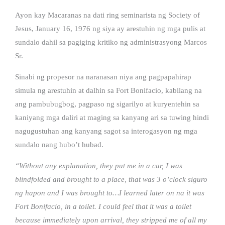
Ayon kay Macaranas na dati ring seminarista ng Society of
Jesus, January 16, 1976 ng siya ay arestuhin ng mga pulis at
sundalo dahil sa pagiging kritiko ng administrasyong Marcos
Sr.
Sinabi ng propesor na naranasan niya ang pagpapahirap
simula ng arestuhin at dalhin sa Fort Bonifacio, kabilang na
ang pambubugbog, pagpaso ng sigarilyo at kuryentehin sa
kaniyang mga daliri at maging sa kanyang ari sa tuwing hindi
nagugustuhan ang kanyang sagot sa interogasyon ng mga
sundalo nang hubo’t hubad.
“Without any explanation, they put me in a car, I was
blindfolded and brought to a place, that was 3 o’clock siguro
ng hapon and I was brought to…I learned later on na it was
Fort Bonifacio, in a toilet. I could feel that it was a toilet
because immediately upon arrival, they stripped me of all my