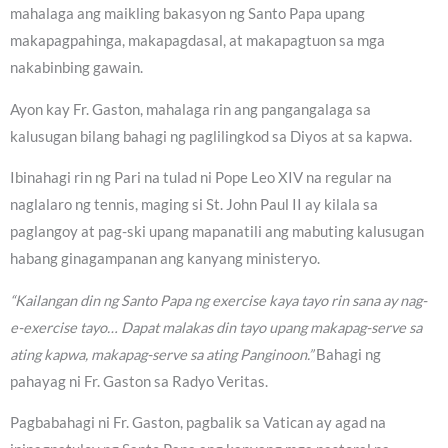
mahalaga ang maikling bakasyon ng Santo Papa upang
makapagpahinga, makapagdasal, at makapagtuon sa mga
nakabinbing gawain.
Ayon kay Fr. Gaston, mahalaga rin ang pangangalaga sa
kalusugan bilang bahagi ng paglilingkod sa Diyos at sa kapwa.
Ibinahagi rin ng Pari na tulad ni Pope Leo XIV na regular na
naglalaro ng tennis, maging si St. John Paul II ay kilala sa
paglangoy at pag-ski upang mapanatili ang mabuting kalusugan
habang ginagampanan ang kanyang ministeryo.
“Kailangan din ng Santo Papa ng exercise kaya tayo rin sana ay nag-
e-exercise tayo… Dapat malakas din tayo upang makapag-serve sa
ating kapwa, makapag-serve sa ating Panginoon.”
Bahagi ng
pahayag ni Fr. Gaston sa Radyo Veritas.
Pagbabahagi ni Fr. Gaston, pagbalik sa Vatican ay agad na