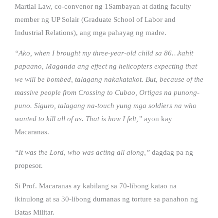
Martial Law, co-convenor ng 1Sambayan at dating faculty
member ng UP Solair (Graduate School of Labor and
Industrial Relations), ang mga pahayag ng madre.
“Ako, when I brought my three-year-old child sa 86…kahit
papaano, Maganda ang effect ng helicopters expecting that
we will be bombed, talagang nakakatakot. But, because of the
massive people from Crossing to Cubao, Ortigas na punong-
puno. Siguro, talagang na-touch yung mga soldiers na who
wanted to kill all of us. That is how I felt,”
ayon kay
Macaranas.
“It was the Lord, who was acting all along,”
dagdag pa ng
propesor.
Si Prof. Macaranas ay kabilang sa 70-libong katao na
ikinulong at sa 30-libong dumanas ng torture sa panahon ng
Batas Militar.