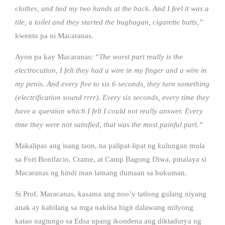
clothes, and tied my two hands at the back. And I feel it was a
tile, a toilet and they started the bugbugan, cigarette butts,”
kwento pa ni Macaranas.
Ayon pa kay Macaranas:
“The worst part really is the
electrocution, I felt they had a wire in my finger and a wire in
my penis. And every five to six 6 seconds, they turn something
(electrification sound rrrr). Every six seconds, every time they
have a question which I felt I could not really answer. Every
time they were not satisfied, that was the most painful part.”
Makalipas ang isang taon, na palipat-lipat ng kulungan mula
sa Fort Bonifacio, Crame, at Camp Bagong Diwa, pinalaya si
Macaranas ng hindi man lamang dumaan sa hukuman.
Si Prof. Maracanas, kasama ang noo’y tatlong gulang niyang
anak ay kabilang sa mga nakiisa higit dalawang milyong
katao nagtungo sa Edsa upang ikondena ang diktadurya ng