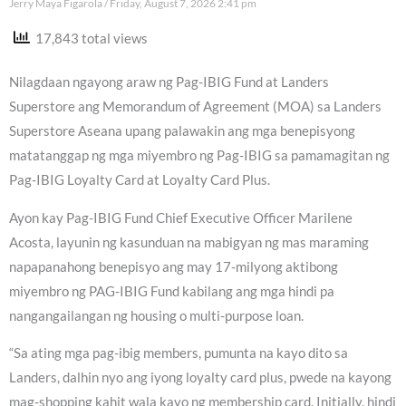
Jerry Maya Figarola
Friday, August 7, 2026 2:41 pm
17,843 total views
Nilagdaan ngayong araw ng Pag-IBIG Fund at Landers
Superstore ang Memorandum of Agreement (MOA) sa Landers
Superstore Aseana upang palawakin ang mga benepisyong
matatanggap ng mga miyembro ng Pag-IBIG sa pamamagitan ng
Pag-IBIG Loyalty Card at Loyalty Card Plus.
Ayon kay Pag-IBIG Fund Chief Executive Officer Marilene
Acosta, layunin ng kasunduan na mabigyan ng mas maraming
napapanahong benepisyo ang may 17-milyong aktibong
miyembro ng PAG-IBIG Fund kabilang ang mga hindi pa
nangangailangan ng housing o multi-purpose loan.
“Sa ating mga pag-ibig members, pumunta na kayo dito sa
Landers, dalhin nyo ang iyong loyalty card plus, pwede na kayong
mag-shopping kahit wala kayo ng membership card. Initially, hindi