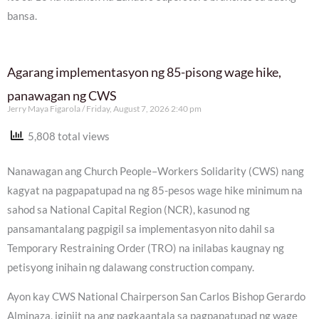
bansa.
Agarang implementasyon ng 85-pisong wage hike,
panawagan ng CWS
Jerry Maya Figarola
Friday, August 7, 2026 2:40 pm
5,808 total views
Nanawagan ang Church People–Workers Solidarity (CWS) nang
kagyat na pagpapatupad na ng 85-pesos wage hike minimum na
sahod sa National Capital Region (NCR), kasunod ng
pansamantalang pagpigil sa implementasyon nito dahil sa
Temporary Restraining Order (TRO) na inilabas kaugnay ng
petisyong inihain ng dalawang construction company.
Ayon kay CWS National Chairperson San Carlos Bishop Gerardo
Alminaza, iginiit na ang pagkaantala sa pagpapatupad ng wage