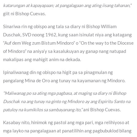
katarungan at kapayapaan; at pangalagaan ang ating iisang tahanan,”
giit ni Bishop Cuevas.
Sinariwa rin ng obispo ang tala sa diary ni Bishop William
Duschak, SVD noong 1962, kung saan isinulat niya ang katagang
“Auf dem Weg zum Bistum Mindoro” o “On the way to the Diocese
of Mindoro” na aniya’y sa kasalukuyan ay ganap nang natupad
makalipas ang mahigit anim na dekada.
Ipinaliwanag din ng obispo na higit pa sa pinagmulan ng
pangalang Mina de Oro ang tunay na kayamanan ng Mindoro.
“Maliwanag po sa ating mga pagbasa, at maging sa diary ni Bishop
Duschak na ang tunay na ginto ng Mindoro ay ang Espiritu Santo na
patuloy na kumikilos sa sambayanang ito,”
ani Bishop Cuevas.
Kasabay nito, hinimok ng pastol ang mga pari, mga relihiyoso at
mga layko na pangalagaan at panatilihin ang pagbubuklod bilang