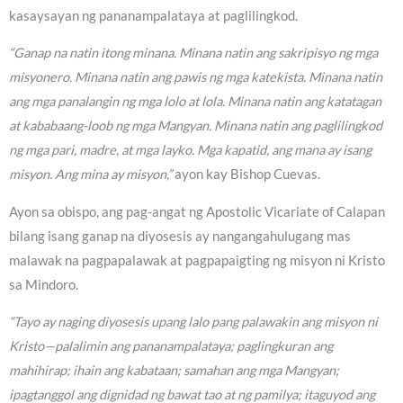
kasaysayan ng pananampalataya at paglilingkod.
“Ganap na natin itong minana. Minana natin ang sakripisyo ng mga
misyonero. Minana natin ang pawis ng mga katekista. Minana natin
ang mga panalangin ng mga lolo at lola. Minana natin ang katatagan
at kababaang-loob ng mga Mangyan. Minana natin ang paglilingkod
ng mga pari, madre, at mga layko. Mga kapatid, ang mana ay isang
misyon. Ang mina ay misyon,”
ayon kay Bishop Cuevas.
Ayon sa obispo, ang pag-angat ng Apostolic Vicariate of Calapan
bilang isang ganap na diyosesis ay nangangahulugang mas
malawak na pagpapalawak at pagpapaigting ng misyon ni Kristo
sa Mindoro.
“Tayo ay naging diyosesis upang lalo pang palawakin ang misyon ni
Kristo—palalimin ang pananampalataya; paglingkuran ang
mahihirap; ihain ang kabataan; samahan ang mga Mangyan;
ipagtanggol ang dignidad ng bawat tao at ng pamilya; itaguyod ang