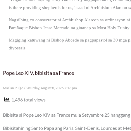
is there providing shepherds for us,” saad ni Archbishop Alarcon 
Nagsilbing co consecrator ni Archbishop Alarcon sa ordinasyon ni
Parañaque Bishop Jesse Mercado na ginanap sa Most Holy Trinity 
Magiging katuwang ni Bishop Abcede sa pagpapastol sa 30 mga p
diyosesis.
Pope Leo XIV, bibisita sa France
Marian Pulgo
Saturday, August 8, 2026 7:16 pm
1,496 total views
Bibisita si Pope Leo XIV sa France mula Setyembre 25 hanggang 
Bibisitahin ng Santo Papa ang Paris, Saint-Denis, Lourdes at Me