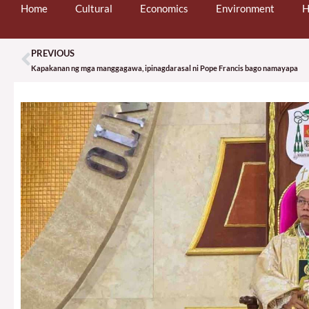
Home
Cultural
Economics
Environment
H
PREVIOUS
Prev
Kapakanan ng mga manggagawa, ipinagdarasal ni Pope Francis bago namayapa