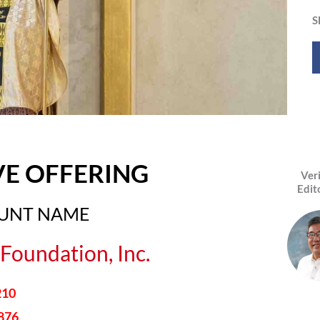
S
VE OFFERING
Ver
Edit
OUNT NAME
Foundation, Inc.
210
876