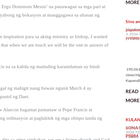
MORE 
the Phil
e Ergo Dominum Messis’ na panawagan sa mga pari at
na si En
agyabong ng bokasyon at manggagawa sa ubasan ng
Kazuya,
Sino an
maramin
pagpipil
papasa
Monday,
bahay di
3, 2026 
inspiration para sa aking ministry as bishop, I wanted
system-
Pilipinas
7:00 a
isang pri
 that when we are touch we will be the one to answer of
190,061
views
is na sa kabila ng matinding karamdaman ay hindi
190,061 
views M
Kapanalig
mga uma
agal ng mahigit isang buwan ngunit March 4 ay
READ
masigab
pastol ng Daet.
palakpak
MORE 
State of 
Nation 
w Alarcon bagamat pumanaw si Pope Francis at
(o SONA)
ang ordinasyon at pagluklok ng mga obispo tanda ng
KULAN
Pangulo
Bongbo
SONA 
Friday, J
Marcos J
2026 7:
PBBM
7:00 am
 dito sa ating simbahan, we are a living church and God