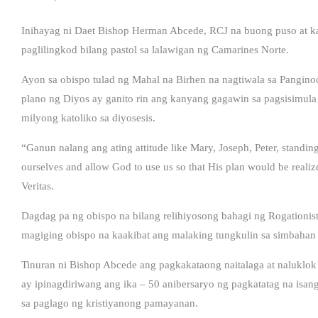
Inihayag ni Daet Bishop Herman Abcede, RCJ na buong puso at 
paglilingkod bilang pastol sa lalawigan ng Camarines Norte.
Ayon sa obispo tulad ng Mahal na Birhen na nagtiwala sa Pangino
plano ng Diyos ay ganito rin ang kanyang gagawin sa pagsisimula
milyong katoliko sa diyosesis.
“Ganun nalang ang ating attitude like Mary, Joseph, Peter, standing 
ourselves and allow God to use us so that His plan would be rea
Veritas.
Dagdag pa ng obispo na bilang relihiyosong bahagi ng Rogationist
magiging obispo na kaakibat ang malaking tungkulin sa simbaha
Tinuran ni Bishop Abcede ang pagkakataong naitalaga at naluklok 
ay ipinagdiriwang ang ika – 50 anibersaryo ng pagkatatag na is
sa paglago ng kristiyanong pamayanan.