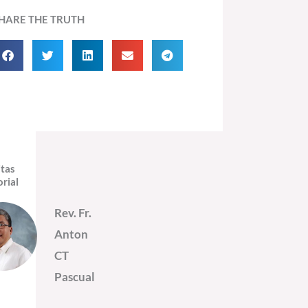
HARE THE TRUTH
itas
orial
Rev. Fr.
Anton
CT
Pascual