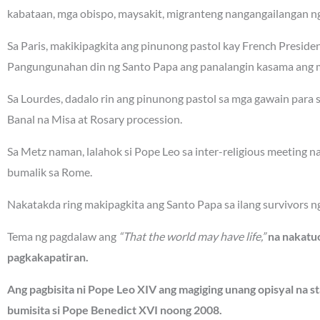
kabataan, mga obispo, maysakit, migranteng nangangailangan ng 
Sa Paris, makikipagkita ang pinunong pastol kay French Presi
Pangungunahan din ng Santo Papa ang panalangin kasama ang m
Sa Lourdes, dadalo rin ang pinunong pastol sa mga gawain para
Banal na Misa at Rosary procession.
Sa Metz naman, lalahok si Pope Leo sa inter-religious meeting 
bumalik sa Rome.
Nakatakda ring makipagkita ang Santo Papa sa ilang survivors n
Tema ng pagdalaw ang
“That the world may have life,”
na nakatuo
pagkakapatiran.
Ang pagbisita ni Pope Leo XIV ang magiging unang opisyal na st
bumisita si Pope Benedict XVI noong 2008.