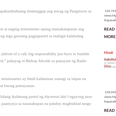
126,763
views
126,763 
kapakumbabaang tinatanggap ang tawag ng Panginoon sa
views M
Kapanali
karapat
READ
on at naging instrumento upang maisakatuparan ang
bawat ta
magkaro
 ng mga gawaing pagpapastol sa mahigit kalahating
MORE 
disenten
tahanan.
masabin
Hindi
disente,
infront of a call, big responsibility just have to humble
itong sa
nakatu
Tuesday,
lized,” pahayag ni Bishop Abcede sa panayam ng Radio
ligtas, m
4, 2026 
biro
segurida
7:00 a
nagbibig
sa
 missionaries ay hindi kailanman sumagi sa isipan na
158,045
n at buong pamayanan.
views
158,045 
bilang ikalimang pastol ng diyosesis lalo’t ngayong taon
views M
Kapanali
ang paanyaya sa nasasakupan na patuloy magbuklod tungo
mabuti p
READ
Japanes
Ambassa