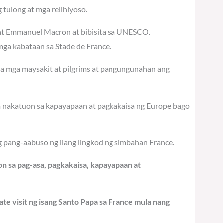
tulong at mga relihiyoso.
dent Emmanuel Macron at bibisita sa UNESCO.
ga kabataan sa Stade de France.
 sa mga maysakit at pilgrims at pangungunahan ang
na nakatuon sa kapayapaan at pagkakaisa ng Europe bago
g pang-aabuso ng ilang lingkod ng simbahan France.
n sa pag-asa, pagkakaisa, kapayapaan at
ate visit ng isang Santo Papa sa France mula nang