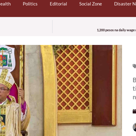
ealth
Politics
Editorial
Social Zone
Disaster 
1,200 pesos na daily wag
B
t
n