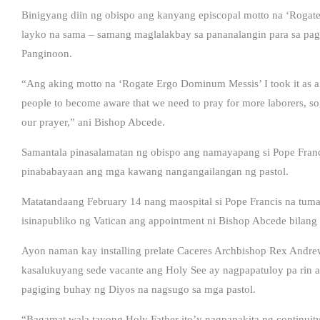
Binigyang diin ng obispo ang kanyang episcopal motto na ‘Rogat
layko na sama – samang maglalakbay sa pananalangin para sa p
Panginoon.
“Ang aking motto na ‘Rogate Ergo Dominum Messis’ I took it as an 
people to become aware that we need to pray for more laborers, so
our prayer,” ani Bishop Abcede.
Samantala pinasalamatan ng obispo ang namayapang si Pope Franc
pinababayaan ang mga kawang nangangailangan ng pastol.
Matatandaang February 14 nang maospital si Pope Francis na tum
isinapubliko ng Vatican ang appointment ni Bishop Abcede bilang 
Ayon naman kay installing prelate Caceres Archbishop Rex Andre
kasalukuyang sede vacante ang Holy See ay nagpapatuloy pa rin 
pagiging buhay ng Diyos na nagsugo sa mga pastol.
“Bagamat wala tayong Holy Father ito’y nagpapakita ng continuity