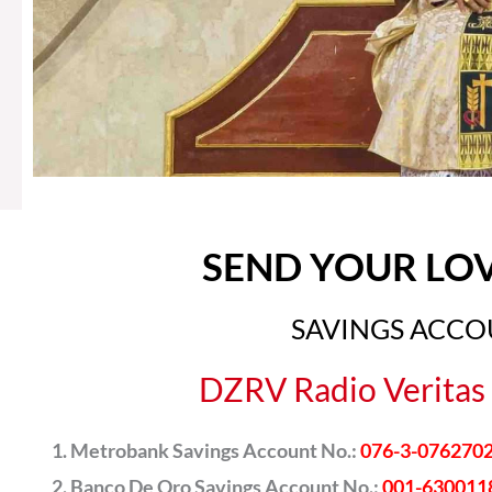
SEND YOUR LO
SAVINGS ACC
DZRV Radio Veritas 
Metrobank Savings Account No.:
076-3-076270
Banco De Oro Savings Account No.:
001-630011