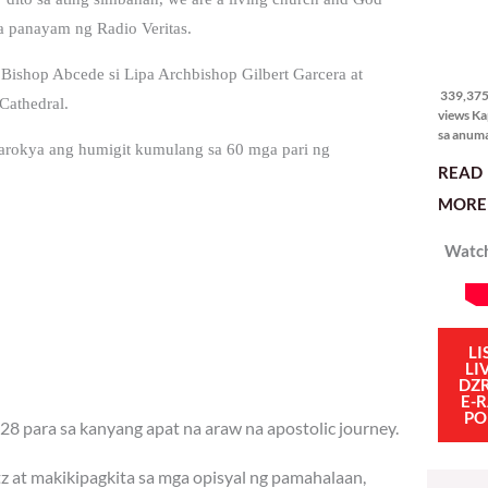
sa panayam ng Radio Veritas.
339,375
views
 Bishop Abcede si Lipa Archbishop Gilbert Garcera at
339,375 
Cathedral.
views Ka
sa anum
arokya ang humigit kumulang sa 60 mga pari ng
hakbang.
READ
planong
gagawin.
MORE 
polisiya
ipapatu
Watch
pangako
binitiwa
usapin n
sadyang
iniiwasan
itong ma
LI
LI
kulang. 
DZ
ibig sabi
E-
PO
28 para sa kanyang apat na araw na apostolic journey.
tz at makikipagkita sa mga opisyal ng pamahalaan,