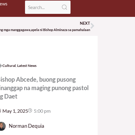
News
NEXT
Next
e ng mga manggagawa,apela ni Bishop Alminaza sa pamahalaan
Cultural
,
Latest News
ishop Abcede, buong pusong
inanggap na maging punong pastol
g Daet
May 1, 2025
5:00 pm
Norman Dequia