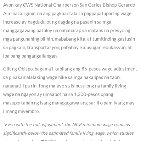
Ayon kay CWS National Chairperson San Carlos Bishop Gerardo
Alminaza, iginiit na ang pagkaantala sa pagpapatupad ng wage
increase ay nagdudulot ng dagdag na pasanin sa mga
manggagawang patuloy na nahaharap sa mataas na presyo ng
mga pangunahing bilihin, mababang kita, at tumitinding gastusin
sa pagkain, transportasyon, pabahay, kalusugan, edukasyon, at
iba pang pangangailangan.
Giit ng Obispo, bagama’t kabilang ang 85-pesos wage adjustment
sa pinakamalalaking wage hike sa mga nakalipas na taon,
nananatili pa rin itong malayo sa isinusulong na family living
wage na ngayon ay umaabot na sa 1,300-pesos upang
masuportahan ng isang manggagawa ang sarili o pamilyang may
limang miyembro.
“Even with the full adjustment, the NCR minimum wage remains
significantly below the estimated family living wage, which studies