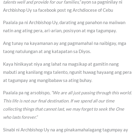
talents well and provide for our families,”
ayon sa pagninilay ni
Archbishop Uy sa facebook post ng Archdiocese of Cebu
Paalala pa ni Archbishop Uy, darating ang panahon na maiiwan
natin ang ating pera, ari-arian, posisyon at mga tagumpay.
Ang tunay na kayamanan ay ang pagmamahal na naibigay, mga
taong natulungan at ang katapatan sa Diyos.
Kaya hinikayat niya ang lahat na magsikap at gamitin nang
mabuti ang kanilang mga talento, ngunit huwag hayaang ang pera
at tagumpay ang mangibabaw sa ating buhay.
Paalala pa ng arsobispo,
“We are all just passing through this world.
This life is not our final destination. If we spend all our time
collecting things that cannot last, we may forget to seek the One
who lasts forever.”
Sinabi ni Archbishop Uy na ang pinakamahalagang tagumpay ay