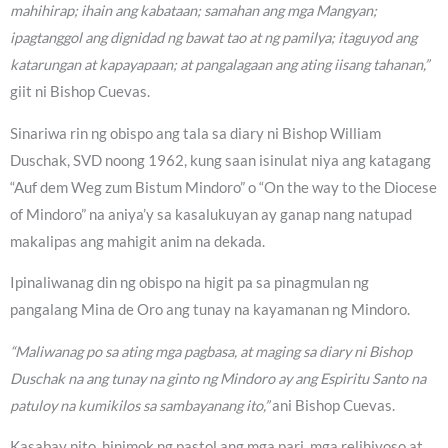
mahihirap; ihain ang kabataan; samahan ang mga Mangyan;
ipagtanggol ang dignidad ng bawat tao at ng pamilya; itaguyod ang
katarungan at kapayapaan; at pangalagaan ang ating iisang tahanan,”
giit ni Bishop Cuevas.
Sinariwa rin ng obispo ang tala sa diary ni Bishop William
Duschak, SVD noong 1962, kung saan isinulat niya ang katagang
“Auf dem Weg zum Bistum Mindoro” o “On the way to the Diocese
of Mindoro” na aniya’y sa kasalukuyan ay ganap nang natupad
makalipas ang mahigit anim na dekada.
Ipinaliwanag din ng obispo na higit pa sa pinagmulan ng
pangalang Mina de Oro ang tunay na kayamanan ng Mindoro.
“Maliwanag po sa ating mga pagbasa, at maging sa diary ni Bishop
Duschak na ang tunay na ginto ng Mindoro ay ang Espiritu Santo na
patuloy na kumikilos sa sambayanang ito,”
ani Bishop Cuevas.
Kasabay nito, hinimok ng pastol ang mga pari, mga relihiyoso at