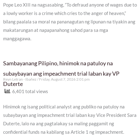
Pope Leo XIII na nagsasabing, “To defraud anyone of wages due to
a lowly worker is a crime which cries to the anger of heaven,”
bilang paalala sa moral na pananagutan ng lipunan na tiyakin ang
makatarungan at napapanahong sahod para sa mga
manggagawa.
Sambayanang Pilipino, hinimok na patuloy na
subaybayan ang impeachment trial laban kay VP
Reyn Letran - Ibañez
Friday, August 7, 2026 2:01 pm
Duterte
6,401 total views
Hinimok ng isang political analyst ang publiko na patuloy na
subaybayan ang impeachment trial laban kay Vice President Sara
Duterte, lalo na ang pagtalakay sa maling paggamit ng
confidential funds na kabilang sa Article 1 ng impeachment.