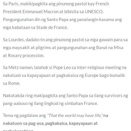
Sa Paris, makikipagkita ang pinunong pastol kay French
President Emmanuel Macron at bibisita sa UNESCO.
Pangungunahan din ng Santo Papa ang panalangin kasama ang
mga kabataan sa Stade de France.
Sa Lourdes, dadalo rin ang pinunong pastol sa mga gawain para sa
mga maysakit at pilgrims at pangungunahan ang Banal na Misa
at Rosary procession.
Sa Metz naman, lalahok si Pope Leo sa inter-religious meeting na
nakatuon sa kapayapaan at pagkakaisa ng Europe bago bumalik
sa Rome.
Nakatakda ring makipagkita ang Santo Papa sa ilang survivors ng
pang-aabuso ng ilang lingkod ng simbahan France.
Tema ng pagdalaw ang
“That the world may have life,”
na
nakatuon sa pag-asa, pagkakaisa, kapayapaan at