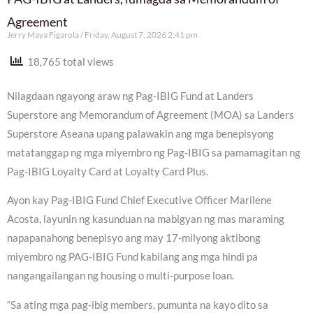
Agreement
Jerry Maya Figarola
Friday, August 7, 2026 2:41 pm
18,765 total views
Nilagdaan ngayong araw ng Pag-IBIG Fund at Landers
Superstore ang Memorandum of Agreement (MOA) sa Landers
Superstore Aseana upang palawakin ang mga benepisyong
matatanggap ng mga miyembro ng Pag-IBIG sa pamamagitan ng
Pag-IBIG Loyalty Card at Loyalty Card Plus.
Ayon kay Pag-IBIG Fund Chief Executive Officer Marilene
Acosta, layunin ng kasunduan na mabigyan ng mas maraming
napapanahong benepisyo ang may 17-milyong aktibong
miyembro ng PAG-IBIG Fund kabilang ang mga hindi pa
nangangailangan ng housing o multi-purpose loan.
“Sa ating mga pag-ibig members, pumunta na kayo dito sa