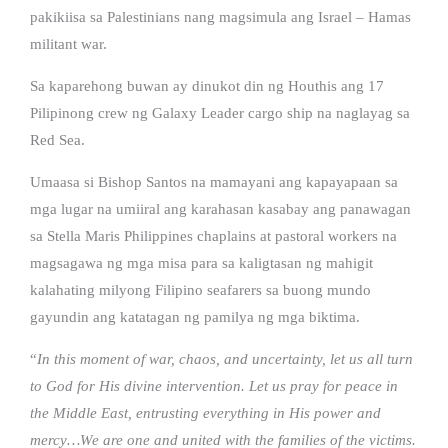
pakikiisa sa Palestinians nang magsimula ang Israel – Hamas
militant war.
Sa kaparehong buwan ay dinukot din ng Houthis ang 17
Pilipinong crew ng Galaxy Leader cargo ship na naglayag sa
Red Sea.
Umaasa si Bishop Santos na mamayani ang kapayapaan sa
mga lugar na umiiral ang karahasan kasabay ang panawagan
sa Stella Maris Philippines chaplains at pastoral workers na
magsagawa ng mga misa para sa kaligtasan ng mahigit
kalahating milyong Filipino seafarers sa buong mundo
gayundin ang katatagan ng pamilya ng mga biktima.
“
In this moment of war, chaos, and uncertainty, let us all turn
to God for His divine intervention. Let us pray for peace in
the Middle East, entrusting everything in His power and
mercy…We are one and united with the families of the victims.