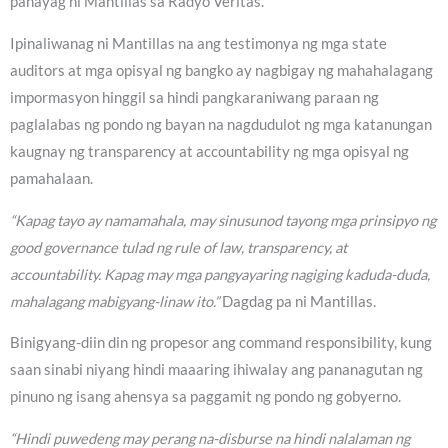
pahayag ni Mantillas sa Radyo Veritas.
Ipinaliwanag ni Mantillas na ang testimonya ng mga state
auditors at mga opisyal ng bangko ay nagbigay ng mahahalagang
impormasyon hinggil sa hindi pangkaraniwang paraan ng
paglalabas ng pondo ng bayan na nagdudulot ng mga katanungan
kaugnay ng transparency at accountability ng mga opisyal ng
pamahalaan.
“Kapag tayo ay namamahala, may sinusunod tayong mga prinsipyo ng
good governance tulad ng rule of law, transparency, at
accountability. Kapag may mga pangyayaring nagiging kaduda-duda,
mahalagang mabigyang-linaw ito.”
Dagdag pa ni Mantillas.
Binigyang-diin din ng propesor ang command responsibility, kung
saan sinabi niyang hindi maaaring ihiwalay ang pananagutan ng
pinuno ng isang ahensya sa paggamit ng pondo ng gobyerno.
“Hindi puwedeng may perang na-disburse na hindi nalalaman ng