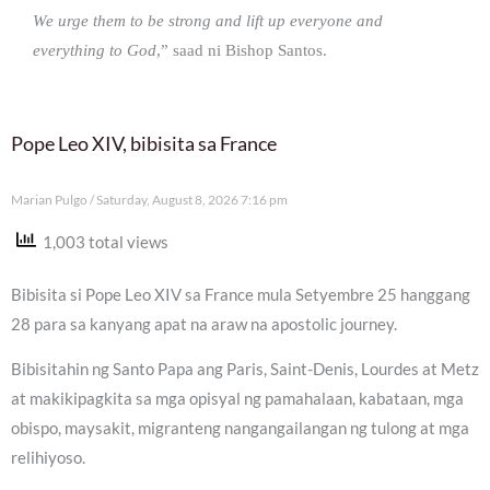
We urge them to be strong and lift up everyone and
everything to God
,” saad ni Bishop Santos.
Pope Leo XIV, bibisita sa France
Marian Pulgo
Saturday, August 8, 2026 7:16 pm
1,003 total views
Bibisita si Pope Leo XIV sa France mula Setyembre 25 hanggang
28 para sa kanyang apat na araw na apostolic journey.
Bibisitahin ng Santo Papa ang Paris, Saint-Denis, Lourdes at Metz
at makikipagkita sa mga opisyal ng pamahalaan, kabataan, mga
obispo, maysakit, migranteng nangangailangan ng tulong at mga
relihiyoso.