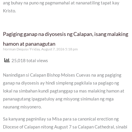
ang buhay na puno ng pagmamahal at nananatiling tapat kay
Kristo.
Pagiging ganap na diyosesis ng Calapan, isang malaking
hamon at pananagutan
Norman Dequia
Friday, August 7, 2026 5:18 pm
25,018 total views
Nanindigan si Calapan Bishop Moises Cuevas na ang pagiging
ganap na diyosesis ay hindi simpleng pagkilala sa paglago ng
lokal na simbahan kundi pagtanggap sa mas malaking hamon at
pananagutang ipagpatuloy ang misyong sinimulan ng mga
naunang misyonero.
Sa kanyang pagninilay sa Misa para sa canonical erection ng
Diocese of Calapan nitong August 7 sa Calapan Cathedral, sinabi