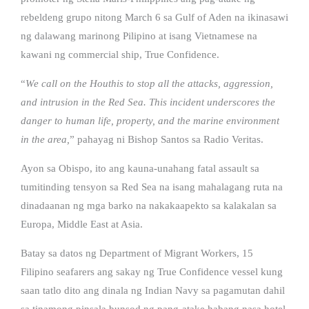
rebeldeng grupo nitong March 6 sa Gulf of Aden na ikinasawi
ng dalawang marinong Pilipino at isang Vietnamese na
kawani ng commercial ship, True Confidence.
“
We call on the Houthis to stop all the attacks, aggression,
and intrusion in the Red Sea. This incident underscores the
danger to human life, property, and the marine environment
in the area,
” pahayag ni Bishop Santos sa Radio Veritas.
Ayon sa Obispo, ito ang kauna-unahang fatal assault sa
tumitinding tensyon sa Red Sea na isang mahalagang ruta na
dinadaanan ng mga barko na nakakaapekto sa kalakalan sa
Europa, Middle East at Asia.
Batay sa datos ng Department of Migrant Workers, 15
Filipino seafarers ang sakay ng True Confidence vessel kung
saan tatlo dito ang dinala ng Indian Navy sa pagamutan dahil
sa tinamong pinsala bunsod ng pang-atake habang nasa hotel