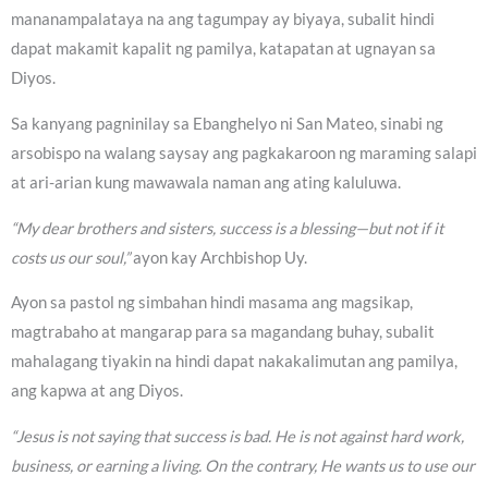
mananampalataya na ang tagumpay ay biyaya, subalit hindi
dapat makamit kapalit ng pamilya, katapatan at ugnayan sa
Diyos.
Sa kanyang pagninilay sa Ebanghelyo ni San Mateo, sinabi ng
arsobispo na walang saysay ang pagkakaroon ng maraming salapi
at ari-arian kung mawawala naman ang ating kaluluwa.
“My dear brothers and sisters, success is a blessing—but not if it
costs us our soul,”
ayon kay Archbishop Uy.
Ayon sa pastol ng simbahan hindi masama ang magsikap,
magtrabaho at mangarap para sa magandang buhay, subalit
mahalagang tiyakin na hindi dapat nakakalimutan ang pamilya,
ang kapwa at ang Diyos.
“Jesus is not saying that success is bad. He is not against hard work,
business, or earning a living. On the contrary, He wants us to use our