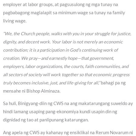
employer at labor groups, at pagsusulong ng mga tunay na
pagbabagong maglalapit sa minimum wage sa tunay na family
living wage.
“We, the Church people, walks with you in your struggle for justice,
dignity, and decent work. Your labor is not merely an economic
contribution; it is a participation in God’s continuing work of
creation. We pray—and earnestly hope—that government,
employers, labor organizations, the courts, faith communities, and
all sectors of society will work together so that economic progress
truly becomes inclusive, just, and life-giving for all,”
bahagi pa ng
mensahe ni Bishop Alminaza.
Sa huli, Binigyang-diin ng CWS na ang makatarungang suweldo ay
hindi lamang usaping pang-ekonomiya kundi usapin din ng
dignidad ng tao at panlipunang katarungan.
Ang apela ng CWS ay kahanay ng ensiklikal na Rerum Novarum ni