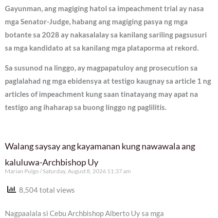
Gayunman, ang magiging hatol sa impeachment trial ay nasa
mga Senator-Judge, habang ang magiging pasya ng mga
botante sa 2028 ay nakasalalay sa kanilang sariling pagsusuri
sa mga kandidato at sa kanilang mga plataporma at rekord.
Sa susunod na linggo, ay magpapatuloy ang prosecution sa
paglalahad ng mga ebidensya at testigo kaugnay sa article 1 ng
articles of impeachment kung saan tinatayang may apat na
testigo ang ihaharap sa buong linggo ng paglilitis.
Walang saysay ang kayamanan kung nawawala ang
kaluluwa-Archbishop Uy
Marian Pulgo
Saturday, August 8, 2026 11:37 am
8,504 total views
Nagpaalala si Cebu Archbishop Alberto Uy sa mga