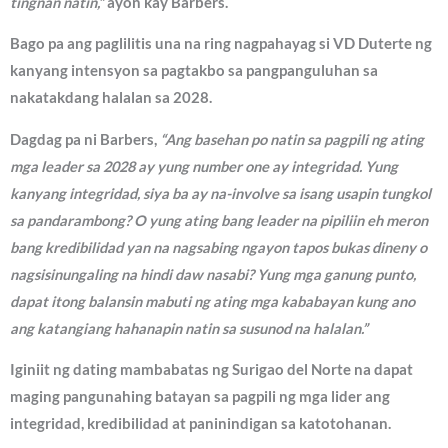
tingnan natin,”
ayon kay Barbers.
Bago pa ang paglilitis una na ring nagpahayag si VD Duterte ng
kanyang intensyon sa pagtakbo sa pangpanguluhan sa
nakatakdang halalan sa 2028.
Dagdag pa ni Barbers,
“Ang basehan po natin sa pagpili ng ating
mga leader sa 2028 ay yung number one ay integridad. Yung
kanyang integridad, siya ba ay na-involve sa isang usapin tungkol
sa pandarambong? O yung ating bang leader na pipiliin eh meron
bang kredibilidad yan na nagsabing ngayon tapos bukas dineny o
nagsisinungaling na hindi daw nasabi? Yung mga ganung punto,
dapat itong balansin mabuti ng ating mga kababayan kung ano
ang katangiang hahanapin natin sa susunod na halalan.”
Iginiit ng dating mambabatas ng Surigao del Norte na dapat
maging pangunahing batayan sa pagpili ng mga lider ang
integridad, kredibilidad at paninindigan sa katotohanan.