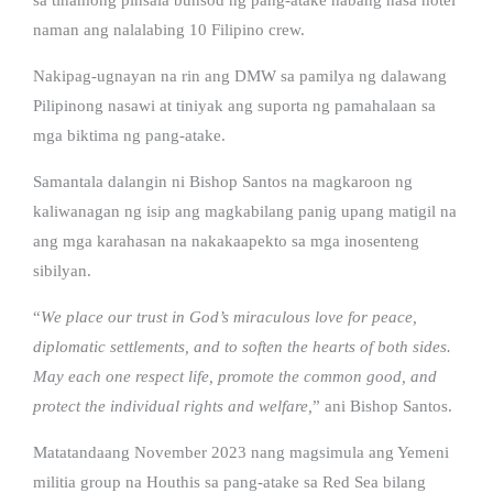
naman ang nalalabing 10 Filipino crew.
Nakipag-ugnayan na rin ang DMW sa pamilya ng dalawang
Pilipinong nasawi at tiniyak ang suporta ng pamahalaan sa
mga biktima ng pang-atake.
Samantala dalangin ni Bishop Santos na magkaroon ng
kaliwanagan ng isip ang magkabilang panig upang matigil na
ang mga karahasan na nakakaapekto sa mga inosenteng
sibilyan.
“
We place our trust in God’s miraculous love for peace,
diplomatic settlements, and to soften the hearts of both sides.
May each one respect life, promote the common good, and
protect the individual rights and welfare,
” ani Bishop Santos.
Matatandaang November 2023 nang magsimula ang Yemeni
militia group na Houthis sa pang-atake sa Red Sea bilang