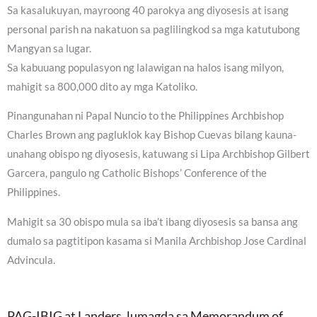
Sa kasalukuyan, mayroong 40 parokya ang diyosesis at isang
personal parish na nakatuon sa paglilingkod sa mga katutubong
Mangyan sa lugar.
Sa kabuuang populasyon ng lalawigan na halos isang milyon,
mahigit sa 800,000 dito ay mga Katoliko.
Pinangunahan ni Papal Nuncio to the Philippines Archbishop
Charles Brown ang pagluklok kay Bishop Cuevas bilang kauna-
unahang obispo ng diyosesis, katuwang si Lipa Archbishop Gilbert
Garcera, pangulo ng Catholic Bishops’ Conference of the
Philippines.
Mahigit sa 30 obispo mula sa iba’t ibang diyosesis sa bansa ang
dumalo sa pagtitipon kasama si Manila Archbishop Jose Cardinal
Advincula.
PAG-IBIG at Landers, lumagda sa Memorandum of