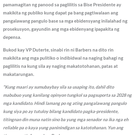
pamamagitan ng panood sa paglilitis sa Bise Presidente ay
makikita ng publiko kung dapat pa bang pagtiwalaan ang
pangalawang pangulo base sa mga ebidensyang inilalahad ng
prosekusyon, gayundin ang mga ebidenyang ipapakita ng
depensa.
Bukod kay VP Duterte, sinabi rin ni Barbers na dito rin
makikita ang mga pulitiko o indibidwal na naging bahagi ng
paglilitis na kung sila ay naging makatotohanan, patas at
makatarungan.
“Kung maari ay sumubaybay sila sa usaping ito, dahil dito
mabubuo yung kanilang opinyon tungkol sa pagsuporta sa 2028 ng
mga kandidato. Hindi lamang po ng ating pangalawang pangulo
kung siya po ay tutuloy bilang kandidato pagka-presidente,
titingnan din muna natin sino ba yung mga senador na ika nga eh
reliable pa o kaya yung paninindigan sa katotohanan. Yun ang