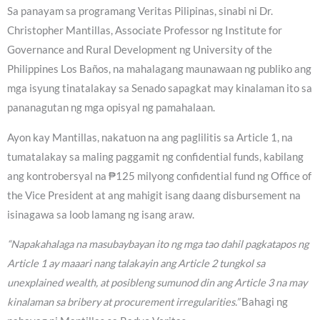
Sa panayam sa programang Veritas Pilipinas, sinabi ni Dr.
Christopher Mantillas, Associate Professor ng Institute for
Governance and Rural Development ng University of the
Philippines Los Baños, na mahalagang maunawaan ng publiko ang
mga isyung tinatalakay sa Senado sapagkat may kinalaman ito sa
pananagutan ng mga opisyal ng pamahalaan.
Ayon kay Mantillas, nakatuon na ang paglilitis sa Article 1, na
tumatalakay sa maling paggamit ng confidential funds, kabilang
ang kontrobersyal na ₱125 milyong confidential fund ng Office of
the Vice President at ang mahigit isang daang disbursement na
isinagawa sa loob lamang ng isang araw.
“Napakahalaga na masubaybayan ito ng mga tao dahil pagkatapos ng
Article 1 ay maaari nang talakayin ang Article 2 tungkol sa
unexplained wealth, at posibleng sumunod din ang Article 3 na may
kinalaman sa bribery at procurement irregularities.”
Bahagi ng