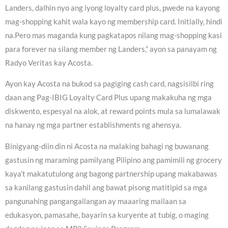
Landers, dalhin nyo ang iyong loyalty card plus, pwede na kayong
mag-shopping kahit wala kayo ng membership card. Initially, hindi
na.Pero mas maganda kung pagkatapos nilang mag-shopping kasi
para forever na silang member ng Landers,” ayon sa panayam ng
Radyo Veritas kay Acosta.
Ayon kay Acosta na bukod sa pagiging cash card, nagsisilbi ring
daan ang Pag-IBIG Loyalty Card Plus upang makakuha ng mga
diskwento, espesyal na alok, at reward points mula sa lumalawak
na hanay ng mga partner establishments ng ahensya.
Binigyang-diin din ni Acosta na malaking bahagi ng buwanang
gastusin ng maraming pamilyang Pilipino ang pamimili ng grocery
kaya’t makatutulong ang bagong partnership upang makabawas
sa kanilang gastusin dahil ang bawat pisong matitipid sa mga
pangunahing pangangailangan ay maaaring mailaan sa
edukasyon, pamasahe, bayarin sa kuryente at tubig, o maging