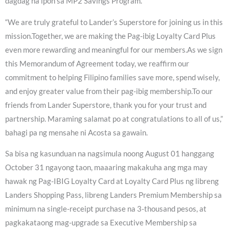
dagdag na ipon sa MP2 Savings Program.
“We are truly grateful to Lander’s Superstore for joining us in this
mission.Together, we are making the Pag-ibig Loyalty Card Plus
even more rewarding and meaningful for our members.As we sign
this Memorandum of Agreement today, we reaffirm our
commitment to helping Filipino families save more, spend wisely,
and enjoy greater value from their pag-ibig membership.To our
friends from Lander Superstore, thank you for your trust and
partnership. Maraming salamat po at congratulations to all of us,”
bahagi pa ng mensahe ni Acosta sa gawain.
Sa bisa ng kasunduan na nagsimula noong August 01 hanggang
October 31 ngayong taon, maaaring makakuha ang mga may
hawak ng Pag-IBIG Loyalty Card at Loyalty Card Plus ng libreng
Landers Shopping Pass, libreng Landers Premium Membership sa
minimum na single-receipt purchase na 3-thousand pesos, at
pagkakataong mag-upgrade sa Executive Membership sa