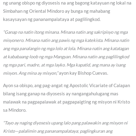
ng unang obispo ng diyosesis na ang bagong katayuan ng lokal na
Simbahan ng Oriental Mindoro ay bunga ng mahabang
kasaysayan ng pananampalataya at paglilingkod.
“Ganap na natin itong minana. Minana natin ang sakripisyo ng mga
misyonero. Minana natin ang pawis ng mga katekista. Minana natin
ang mga panalangin ng mga lolo at lola. Minana natin ang katatagan
at kababaang-loob ng mga Mangyan. Minana natin ang paglilingkod
ng mga pari, madre, at mga layko. Mga kapatid, ang mana ay isang
misyon. Ang mina ay misyon,”
ayon kay Bishop Cuevas.
Ayon sa obispo, ang pag-angat ng Apostolic Vicariate of Calapan
bilang isang ganap na diyosesis ay nangangahulugang mas
malawak na pagpapalawak at pagpapaigting ng misyon ni Kristo
sa Mindoro.
“Tayo ay naging diyosesis upang lalo pang palawakin ang misyon ni
Kristo—palalimin ang pananampalataya; paglingkuran ang