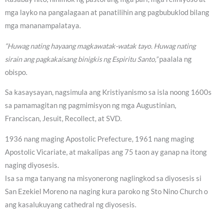
mga layko na pangalagaan at panatilihin ang pagbubuklod bilang
mga mananampalataya.
“Huwag nating hayaang magkawatak-watak tayo. Huwag nating
sirain ang pagkakaisang binigkis ng Espiritu Santo,”
paalala ng
obispo.
Sa kasaysayan, nagsimula ang Kristiyanismo sa isla noong 1600s
sa pamamagitan ng pagmimisyon ng mga Augustinian,
Franciscan, Jesuit, Recollect, at SVD.
1936 nang maging Apostolic Prefecture, 1961 nang maging
Apostolic Vicariate, at makalipas ang 75 taon ay ganap na itong
naging diyosesis.
Isa sa mga tanyang na misyonerong naglingkod sa diyosesis si
San Ezekiel Moreno na naging kura paroko ng Sto Nino Church o
ang kasalukuyang cathedral ng diyosesis.