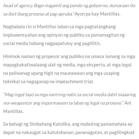
head of agency. Bago magamit ang pondo ng gobyerno, dumaraan ito
sa iba’t ibang proseso at pag-apruba.”
Ayon pa kay Mantillas.
Nagbabala rin si Mantillas laban sa mga pagtatangkang
impluwensyahan ang opinyon ng publiko sa pamamagitan ng
social media habang nagpapatuloy ang paglilitis.
Hinimok naman ng propesor ang publiko na umasa lamang sa mga
mapagkakatiwalaang ulat ng media, mga eksperto, at mga legal
na paliwanag upang higit na maunawaan ang mga usaping
teknikal sa nagaganap na impeachment trial.
“Mag-ingat tayo sa mga naririnig natin sa social media dahil maaaring
ma-weaponize ang impormasyon sa labas ng legal na proseso.
” Ani
Mantillas.
Sa bahagi ng Simbahang Katolika, ang mabuting pamamahala ay
dapat na nakaugat sa katotohanan, pananagutan, at paglilingkod