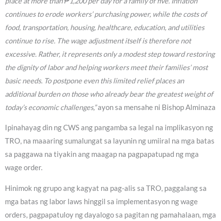
place at more than ₱1,200 per day for a family of five. Inflation
continues to erode workers’ purchasing power, while the costs of
food, transportation, housing, healthcare, education, and utilities
continue to rise. The wage adjustment itself is therefore not
excessive. Rather, it represents only a modest step toward restoring
the dignity of labor and helping workers meet their families’ most
basic needs. To postpone even this limited relief places an
additional burden on those who already bear the greatest weight of
today’s economic challenges,”
ayon sa mensahe ni Bishop Alminaza
Ipinahayag din ng CWS ang pangamba sa legal na implikasyon ng
TRO, na maaaring sumalungat sa layunin ng umiiral na mga batas
sa paggawa na tiyakin ang maagap na pagpapatupad ng mga
wage order.
Hinimok ng grupo ang kagyat na pag-alis sa TRO, paggalang sa
mga batas ng labor laws hinggil sa implementasyon ng wage
orders, pagpapatuloy ng dayalogo sa pagitan ng pamahalaan, mga