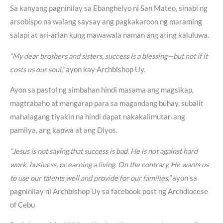
Sa kanyang pagninilay sa Ebanghelyo ni San Mateo, sinabi ng
arsobispo na walang saysay ang pagkakaroon ng maraming
salapi at ari-arian kung mawawala naman ang ating kaluluwa.
“My dear brothers and sisters, success is a blessing—but not if it
costs us our soul,”
ayon kay Archbishop Uy.
Ayon sa pastol ng simbahan hindi masama ang magsikap,
magtrabaho at mangarap para sa magandang buhay, subalit
mahalagang tiyakin na hindi dapat nakakalimutan ang
pamilya, ang kapwa at ang Diyos.
“Jesus is not saying that success is bad. He is not against hard
work, business, or earning a living. On the contrary, He wants us
to use our talents well and provide for our families,”
ayon sa
pagninilay ni Archbishop Uy sa facebook post ng Archdiocese
of Cebu