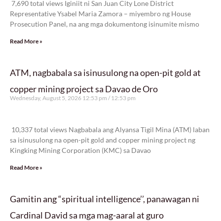
7,690 total views Iginiit ni San Juan City Lone District
Representative Ysabel Maria Zamora – miyembro ng House
Prosecution Panel, na ang mga dokumentong isinumite mismo
Read More »
ATM, nagbabala sa isinusulong na open-pit gold at
copper mining project sa Davao de Oro
Wednesday, August 5, 2026 12:53 pm
12:53 pm
10,337 total views
10,337 total views Nagbabala ang Alyansa Tigil Mina (ATM) laban
sa isinusulong na open-pit gold and copper mining project ng
Kingking Mining Corporation (KMC) sa Davao
Read More »
Gamitin ang “spiritual intelligence’’, panawagan ni
Cardinal David sa mga mag-aaral at guro