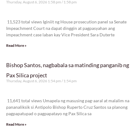
Thursday, August 6, 2026 1:58 pm
1:58 pm
11,523 total views
11,523 total views Iginiit ng House prosecution panel sa Senate
Impeachment Court na dapat dinggin at pagpasyahan ang
impeachment case laban kay Vice President Sara Duterte
Read More »
Bishop Santos, nagbabala sa matinding panganib ng
Pax Silica project
Thursday, August 6, 2026 1:54 pm
1:54 pm
11,641 total views
11,641 total views Umapela ng masusing pag-aaral at malalim na
pananaliksik si Antipolo Bishop Ruperto Cruz Santos sa planong
pagpapatupad o pagpapatayo ng Pax Silica sa
Read More »