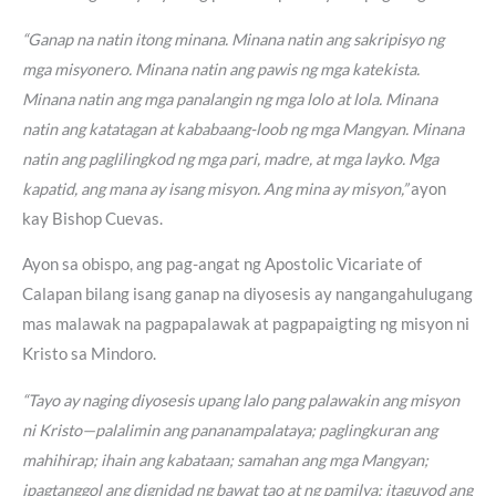
“Ganap na natin itong minana. Minana natin ang sakripisyo ng
mga misyonero. Minana natin ang pawis ng mga katekista.
Minana natin ang mga panalangin ng mga lolo at lola. Minana
natin ang katatagan at kababaang-loob ng mga Mangyan. Minana
natin ang paglilingkod ng mga pari, madre, at mga layko. Mga
kapatid, ang mana ay isang misyon. Ang mina ay misyon,”
ayon
kay Bishop Cuevas.
Ayon sa obispo, ang pag-angat ng Apostolic Vicariate of
Calapan bilang isang ganap na diyosesis ay nangangahulugang
mas malawak na pagpapalawak at pagpapaigting ng misyon ni
Kristo sa Mindoro.
“Tayo ay naging diyosesis upang lalo pang palawakin ang misyon
ni Kristo—palalimin ang pananampalataya; paglingkuran ang
mahihirap; ihain ang kabataan; samahan ang mga Mangyan;
ipagtanggol ang dignidad ng bawat tao at ng pamilya; itaguyod ang