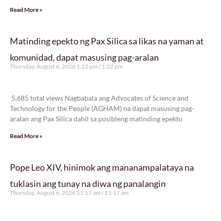
Read More »
Matinding epekto ng Pax Silica sa likas na yaman at
komunidad, dapat masusing pag-aralan
Thursday, August 6, 2026 1:22 pm
1:22 pm
5,685 total views
5,685 total views Nagbabala ang Advocates of Science and
Technology for the People (AGHAM) na dapat masusing pag-
aralan ang Pax Silica dahil sa posibleng matinding epekto
Read More »
Pope Leo XIV, hinimok ang mananampalataya na
tuklasin ang tunay na diwa ng panalangin
Thursday, August 6, 2026 11:17 am
11:17 am
12,139 total views