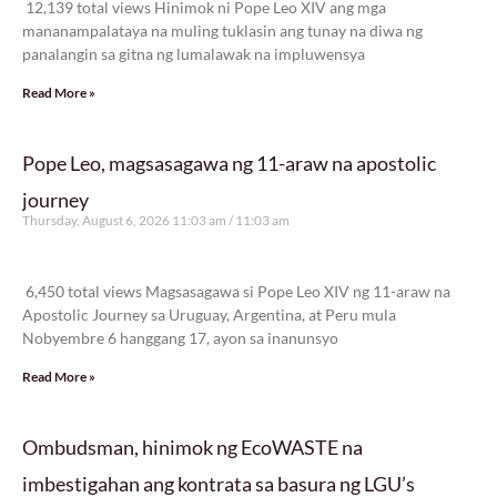
12,139 total views Hinimok ni Pope Leo XIV ang mga
mananampalataya na muling tuklasin ang tunay na diwa ng
panalangin sa gitna ng lumalawak na impluwensya
Read More »
Pope Leo, magsasagawa ng 11-araw na apostolic
journey
Thursday, August 6, 2026 11:03 am
11:03 am
6,450 total views
6,450 total views Magsasagawa si Pope Leo XIV ng 11-araw na
Apostolic Journey sa Uruguay, Argentina, at Peru mula
Nobyembre 6 hanggang 17, ayon sa inanunsyo
Read More »
Ombudsman, hinimok ng EcoWASTE na
imbestigahan ang kontrata sa basura ng LGU’s