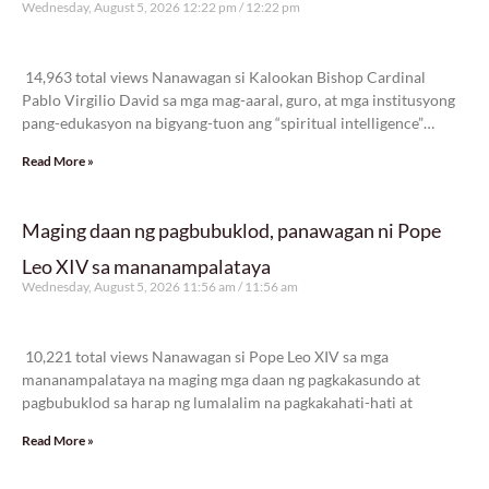
Wednesday, August 5, 2026 12:22 pm
12:22 pm
14,963 total views
14,963 total views Nanawagan si Kalookan Bishop Cardinal
Pablo Virgilio David sa mga mag-aaral, guro, at mga institusyong
pang-edukasyon na bigyang-tuon ang “spiritual intelligence”
bilang gabay
Read More »
Maging daan ng pagbubuklod, panawagan ni Pope
Leo XIV sa mananampalataya
Wednesday, August 5, 2026 11:56 am
11:56 am
10,221 total views
10,221 total views Nanawagan si Pope Leo XIV sa mga
mananampalataya na maging mga daan ng pagkakasundo at
pagbubuklod sa harap ng lumalalim na pagkakahati-hati at
Read More »