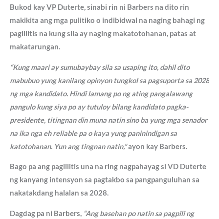
Bukod kay VP Duterte, sinabi rin ni Barbers na dito rin
makikita ang mga pulitiko o indibidwal na naging bahagi ng
paglilitis na kung sila ay naging makatotohanan, patas at
makatarungan.
“Kung maari ay sumubaybay sila sa usaping ito, dahil dito
mabubuo yung kanilang opinyon tungkol sa pagsuporta sa 2028
ng mga kandidato. Hindi lamang po ng ating pangalawang
pangulo kung siya po ay tutuloy bilang kandidato pagka-
presidente, titingnan din muna natin sino ba yung mga senador
na ika nga eh reliable pa o kaya yung paninindigan sa
katotohanan. Yun ang tingnan natin,”
ayon kay Barbers.
Bago pa ang paglilitis una na ring nagpahayag si VD Duterte
ng kanyang intensyon sa pagtakbo sa pangpanguluhan sa
nakatakdang halalan sa 2028.
Dagdag pa ni Barbers,
“Ang basehan po natin sa pagpili ng