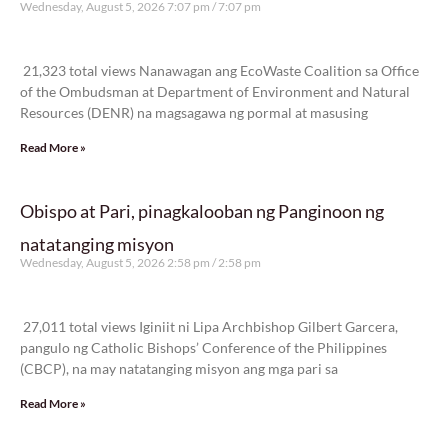
Wednesday, August 5, 2026 7:07 pm
7:07 pm
21,323 total views
21,323 total views Nanawagan ang EcoWaste Coalition sa Office
of the Ombudsman at Department of Environment and Natural
Resources (DENR) na magsagawa ng pormal at masusing
Read More »
Obispo at Pari, pinagkalooban ng Panginoon ng
natatanging misyon
Wednesday, August 5, 2026 2:58 pm
2:58 pm
27,011 total views
27,011 total views Iginiit ni Lipa Archbishop Gilbert Garcera,
pangulo ng Catholic Bishops’ Conference of the Philippines
(CBCP), na may natatanging misyon ang mga pari sa
Read More »