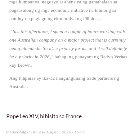
mga kumpanya, negosyo at ahensiya ng pamahalaan sa
pagsusulong ng mga economic initiative na tutulong sa
patuloy na paglago ng ekonomiya ng Pilipinas.
“Just this afternoon, I spent a couple of hours working with
one Australian company on a major project that is currently
being attendedm So it’s a priority for us, and it will definitely
be a priority in 2026,”
bahagi ng panayam ng Radyo Veritas
kay Brown.
Ang Pilipinas ay ika-12 nangungunang trade partners ng
Australia.
Pope Leo XIV, bibisita sa France
Marian Pulgo
Saturday, August 8, 2026 7:16 pm