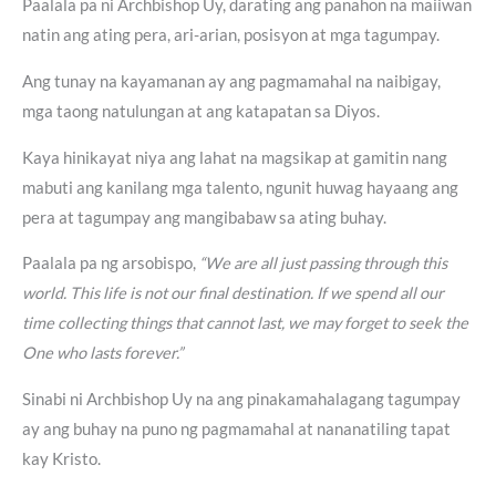
Paalala pa ni Archbishop Uy, darating ang panahon na maiiwan
natin ang ating pera, ari-arian, posisyon at mga tagumpay.
Ang tunay na kayamanan ay ang pagmamahal na naibigay,
mga taong natulungan at ang katapatan sa Diyos.
Kaya hinikayat niya ang lahat na magsikap at gamitin nang
mabuti ang kanilang mga talento, ngunit huwag hayaang ang
pera at tagumpay ang mangibabaw sa ating buhay.
Paalala pa ng arsobispo,
“We are all just passing through this
world. This life is not our final destination. If we spend all our
time collecting things that cannot last, we may forget to seek the
One who lasts forever.”
Sinabi ni Archbishop Uy na ang pinakamahalagang tagumpay
ay ang buhay na puno ng pagmamahal at nananatiling tapat
kay Kristo.