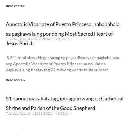
Read More »
Apostolic Vicariate of Puerto Princesa, nababahala
sa pagkawala ng pondo ng Most Sacred Heart of
Tuesday, August 4, 2026 3:04 pm
3:04 pm
Jesus Parish
8,341 total views
8,341 total views Nagpahayag ng pagkadismaya at pagkabahala
ang Apostolic Vicariate of Puerto Princesa sa naiulat na
pagkawala ng tinatayang ₱3 milyong pondo mula sa Most
Read More »
51-taong pagkakatatag, ipinagdiriwang ng Cathedral
Shrine and Parish of the Good Shepherd
Tuesday, August 4, 2026 3:02 pm
3:02 pm
6,098 total views