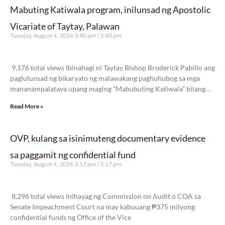
Mabuting Katiwala program, inilunsad ng Apostolic
Vicariate of Taytay, Palawan
Tuesday, August 4, 2026 3:40 pm
3:40 pm
9,176 total views
9,176 total views Ibinahagi ni Taytay Bishop Broderick Pabillo ang
paglulunsad ng bikaryato ng malawakang paghuhubog sa mga
mananampalataya upang maging “Mabubuting Katiwala” bilang
pangunahing pastoral
Read More »
OVP, kulang sa isinimuteng documentary evidence
sa paggamit ng confidential fund
Tuesday, August 4, 2026 3:17 pm
3:17 pm
8,296 total views
8,296 total views Inihayag ng Commission on Audit o COA sa
Senate Impeachment Court na may kabuuang ₱375 milyong
confidential funds ng Office of the Vice