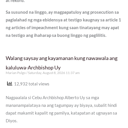
at rekord.
Sa susunod na linggo, ay magpapatuloy ang prosecution sa
paglalahad ng mga ebidensya at testigo kaugnay sa article 1
ng articles of impeachment kung saan tinatayang may apat
na testigo ang ihaharap sa buong linggo ng paglilitis.
Walang saysay ang kayamanan kung nawawala ang
kaluluwa-Archbishop Uy
Marian Pulgo
Saturday, August 8, 2026 11:37 am
12,932 total views
Nagpaalala si Cebu Archbishop Alberto Uy sa mga
mananampalataya na ang tagumpay ay biyaya, subalit hindi
dapat makamit kapalit ng pamilya, katapatan at ugnayan sa
Diyos.