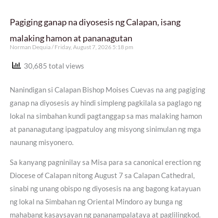
Pagiging ganap na diyosesis ng Calapan, isang
malaking hamon at pananagutan
Norman Dequia
Friday, August 7, 2026 5:18 pm
30,685 total views
Nanindigan si Calapan Bishop Moises Cuevas na ang pagiging
ganap na diyosesis ay hindi simpleng pagkilala sa paglago ng
lokal na simbahan kundi pagtanggap sa mas malaking hamon
at pananagutang ipagpatuloy ang misyong sinimulan ng mga
naunang misyonero.
Sa kanyang pagninilay sa Misa para sa canonical erection ng
Diocese of Calapan nitong August 7 sa Calapan Cathedral,
sinabi ng unang obispo ng diyosesis na ang bagong katayuan
ng lokal na Simbahan ng Oriental Mindoro ay bunga ng
mahabang kasaysayan ng pananampalataya at paglilingkod.