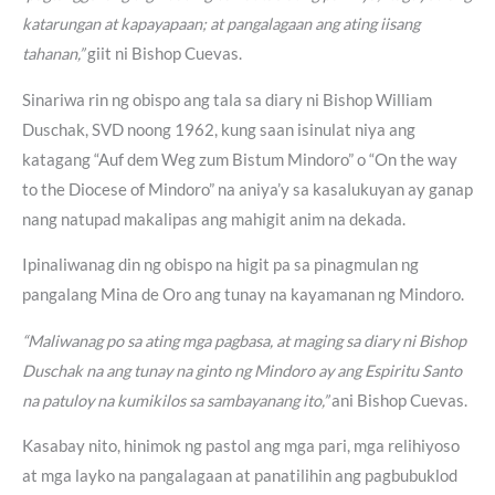
katarungan at kapayapaan; at pangalagaan ang ating iisang
tahanan,”
giit ni Bishop Cuevas.
Sinariwa rin ng obispo ang tala sa diary ni Bishop William
Duschak, SVD noong 1962, kung saan isinulat niya ang
katagang “Auf dem Weg zum Bistum Mindoro” o “On the way
to the Diocese of Mindoro” na aniya’y sa kasalukuyan ay ganap
nang natupad makalipas ang mahigit anim na dekada.
Ipinaliwanag din ng obispo na higit pa sa pinagmulan ng
pangalang Mina de Oro ang tunay na kayamanan ng Mindoro.
“Maliwanag po sa ating mga pagbasa, at maging sa diary ni Bishop
Duschak na ang tunay na ginto ng Mindoro ay ang Espiritu Santo
na patuloy na kumikilos sa sambayanang ito,”
ani Bishop Cuevas.
Kasabay nito, hinimok ng pastol ang mga pari, mga relihiyoso
at mga layko na pangalagaan at panatilihin ang pagbubuklod