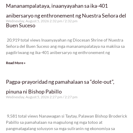
Mananampalataya, inaanyayahan sa ika-401
anibersaryo ng enthronement ng Nuestra Señora del
Wednesday, August 5, 2026 2:32 pm
2:32 pm
Buen Suceso
20,919 total views
20,919 total views Inaanyayahan ng Diocesan Shrine of Nuestra
Señora del Buen Suceso ang mga mananampalataya na makiisa sa
pagdiriwang ng ika-401 anibersaryo ng enthronement ng
Read More »
Pagpa-prayoridad ng pamahalaan sa “dole-out”,
pinuna ni Bishop Pabillo
Wednesday, August 5, 2026 2:27 pm
2:27 pm
9,581 total views
9,581 total views Nanawagan si Taytay, Palawan Bishop Broderick
Pabillo sa pamahalaan na magsulong ng mga totoo at
pangmatagalang solusyon sa mga suliranin ng ekonomiya sa