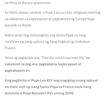
na Misa at Rosary procession.
Sa Metz naman, lalahok si Pope Leo sa inter-religious meeting
na nakatuon sa kapayapaan at pagkakaisa ng Europe bago
bumalik sa Rome.
Nakatakda ring makipagkita ang Santo Papa sa ilang
survivors ng pang-aabuso ng ilang lingkod ng simbahan
France.
Tema ng pagdalaw ang
“That the world may have life,”
na
nakatuon sa pag-asa, pagkakaisa, kapayapaan at
pagkakapatiran.
Ang pagbisita ni Pope Leo XIV ang magiging unang opisyal
na state visit ng isang Santo Papa sa France mula nang
bumisita si Pope Benedict XVI noong 2008.