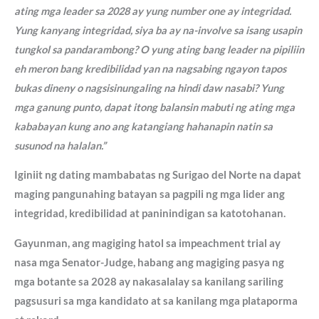
ating mga leader sa 2028 ay yung number one ay integridad.
Yung kanyang integridad, siya ba ay na-involve sa isang usapin
tungkol sa pandarambong? O yung ating bang leader na pipiliin
eh meron bang kredibilidad yan na nagsabing ngayon tapos
bukas dineny o nagsisinungaling na hindi daw nasabi? Yung
mga ganung punto, dapat itong balansin mabuti ng ating mga
kababayan kung ano ang katangiang hahanapin natin sa
susunod na halalan.”
Iginiit ng dating mambabatas ng Surigao del Norte na dapat
maging pangunahing batayan sa pagpili ng mga lider ang
integridad, kredibilidad at paninindigan sa katotohanan.
Gayunman, ang magiging hatol sa impeachment trial ay
nasa mga Senator-Judge, habang ang magiging pasya ng
mga botante sa 2028 ay nakasalalay sa kanilang sariling
pagsusuri sa mga kandidato at sa kanilang mga plataporma