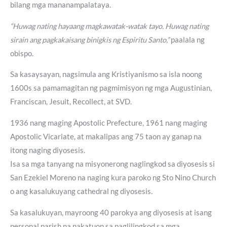
bilang mga mananampalataya.
“Huwag nating hayaang magkawatak-watak tayo. Huwag nating
sirain ang pagkakaisang binigkis ng Espiritu Santo,”
paalala ng
obispo.
Sa kasaysayan, nagsimula ang Kristiyanismo sa isla noong
1600s sa pamamagitan ng pagmimisyon ng mga Augustinian,
Franciscan, Jesuit, Recollect, at SVD.
1936 nang maging Apostolic Prefecture, 1961 nang maging
Apostolic Vicariate, at makalipas ang 75 taon ay ganap na
itong naging diyosesis.
Isa sa mga tanyang na misyonerong naglingkod sa diyosesis si
San Ezekiel Moreno na naging kura paroko ng Sto Nino Church
o ang kasalukuyang cathedral ng diyosesis.
Sa kasalukuyan, mayroong 40 parokya ang diyosesis at isang
personal parish na nakatuon sa paglilingkod sa mga