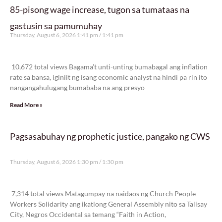
85-pisong wage increase, tugon sa tumataas na
gastusin sa pamumuhay
Thursday, August 6, 2026 1:41 pm
1:41 pm
10,672 total views
10,672 total views Bagama’t unti-unting bumabagal ang inflation
rate sa bansa, iginiit ng isang economic analyst na hindi pa rin ito
nangangahulugang bumababa na ang presyo
Read More »
Pagsasabuhay ng prophetic justice, pangako ng CWS
Thursday, August 6, 2026 1:30 pm
1:30 pm
7,314 total views
7,314 total views Matagumpay na naidaos ng Church People
Workers Solidarity ang ikatlong General Assembly nito sa Talisay
City, Negros Occidental sa temang “Faith in Action,