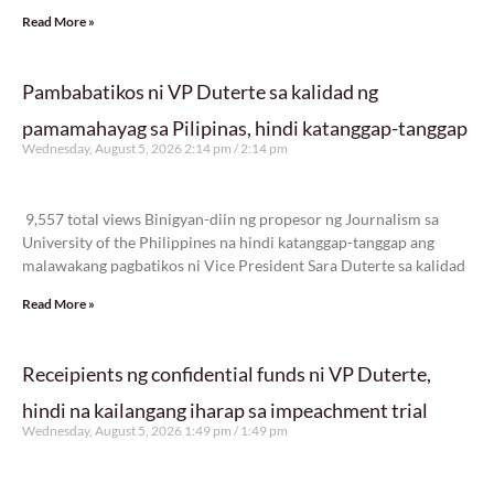
Read More »
Pambabatikos ni VP Duterte sa kalidad ng
pamamahayag sa Pilipinas, hindi katanggap-tanggap
Wednesday, August 5, 2026 2:14 pm
2:14 pm
9,557 total views
9,557 total views Binigyan-diin ng propesor ng Journalism sa
University of the Philippines na hindi katanggap-tanggap ang
malawakang pagbatikos ni Vice President Sara Duterte sa kalidad
Read More »
Receipients ng confidential funds ni VP Duterte,
hindi na kailangang iharap sa impeachment trial
Wednesday, August 5, 2026 1:49 pm
1:49 pm
7,690 total views