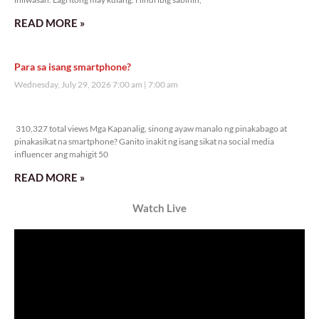
READ MORE »
Para sa isang smartphone?
Wednesday, July 29, 2026 7:00 am
7:00 am
310,327 total views
310,327 total views Mga Kapanalig, sinong ayaw manalo ng pinakabago at
pinakasikat na smartphone? Ganito inakit ng isang sikat na social media
influencer ang mahigit 50
READ MORE »
Watch Live