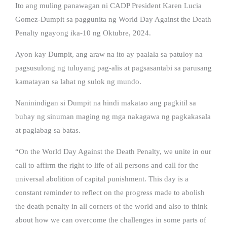
Ito ang muling panawagan ni CADP President Karen Lucia
Gomez-Dumpit sa paggunita ng World Day Against the Death
Penalty ngayong ika-10 ng Oktubre, 2024.
Ayon kay Dumpit, ang araw na ito ay paalala sa patuloy na
pagsusulong ng tuluyang pag-alis at pagsasantabi sa parusang
kamatayan sa lahat ng sulok ng mundo.
Naninindigan si Dumpit na hindi makatao ang pagkitil sa
buhay ng sinuman maging ng mga nakagawa ng pagkakasala
at paglabag sa batas.
“On the World Day Against the Death Penalty, we unite in our
call to affirm the right to life of all persons and call for the
universal abolition of capital punishment. This day is a
constant reminder to reflect on the progress made to abolish
the death penalty in all corners of the world and also to think
about how we can overcome the challenges in some parts of