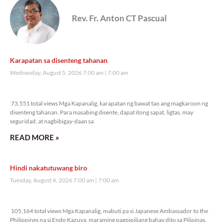
Rev. Fr. Anton CT Pascual
Karapatan sa disenteng tahanan
Wednesday, August 5, 2026 7:00 am
7:00 am
73,551 total views
73,551 total views Mga Kapanalig, karapatan ng bawat tao ang magkaroon ng
disenteng tahanan. Para masabing disente, dapat itong sapat, ligtas, may
seguridad, at nagbibigay-daan sa
READ MORE »
Hindi nakatutuwang biro
Tuesday, August 4, 2026 7:00 am
7:00 am
105,164 total views
105,164 total views Mga Kapanalig, mabuti pa si Japanese Ambassador to the
Philippines na si Endo Kazuya, maraming pagpipiliang bahay dito sa Pilipinas.