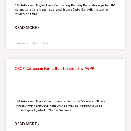
109 total views Nagbalik na sa Vatican ang Kanyang Kabanalan Pope Leo XIV
matapos ang ilang linggong pamamahinga sa Castel Gandolfo, na summer
residence ng mga
READ MORE »
Friday, August 7, 2026 10:50 am
CBCP Katipunan Formation, ilulunsad ng AVPP
167 total views
167 total views Nakatakdang ilunsad ng Apostolic Vicariate of Puerto
Princesa (AVPP) ang CBCP Katipunan Formation Program for Good
Citizenship sa Agosto 11, 2026 sa Seminario
READ MORE »