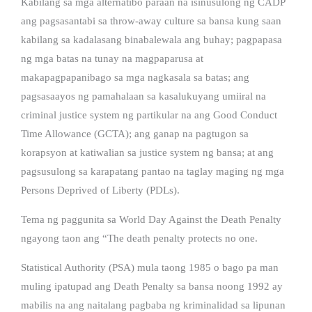
Kabilang sa mga alternatibo paraan na isinusulong ng CADP
ang pagsasantabi sa throw-away culture sa bansa kung saan
kabilang sa kadalasang binabalewala ang buhay; pagpapasa
ng mga batas na tunay na magpaparusa at
makapagpapanibago sa mga nagkasala sa batas; ang
pagsasaayos ng pamahalaan sa kasalukuyang umiiral na
criminal justice system ng partikular na ang Good Conduct
Time Allowance (GCTA); ang ganap na pagtugon sa
korapsyon at katiwalian sa justice system ng bansa; at ang
pagsusulong sa karapatang pantao na taglay maging ng mga
Persons Deprived of Liberty (PDLs).
Tema ng paggunita sa World Day Against the Death Penalty
ngayong taon ang “The death penalty protects no one.
Statistical Authority (PSA) mula taong 1985 o bago pa man
muling ipatupad ang Death Penalty sa bansa noong 1992 ay
mabilis na ang naitalang pagbaba ng kriminalidad sa lipunan