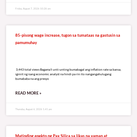
Friday, August 7, 2026 10:28 am
85-pisong wage increase, tugon sa tumataas na gastusin sa
pamumuhay
3,443 total views
3,443 total views Bagama’t unti-unting bumabagal ang inflation rate sa bansa,
iginiit ng isang economic analyst na hindi pa rin ito nangangahulugang
bumababa na ang presyo
READ MORE »
Thursday, August 6, 2026 1:41 pm
Matinding epekto ng Pax Silica sa likas na yaman at