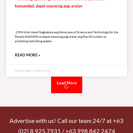
komunidad, dapat masusing pag-aralan
2,994 total views
2,994 total views Nagbabala ang Advocates of Science and Technology for the
People (AGHAM) na dapat masusing pag-aralan ang Pax Silica dahil sa
posibleng matinding epekto
READ MORE »
Thursday, August 6, 2026 1:22 pm
Load More
Advertise with us! Call our team 24/7 at +63
(02) 8 925 7931 / +63 998 842 2474