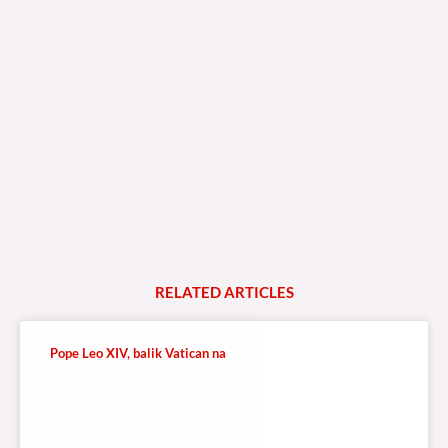
RELATED
A
R
T
I
C
L
E
S
Pope Leo XIV, balik Vatican na
109 total views