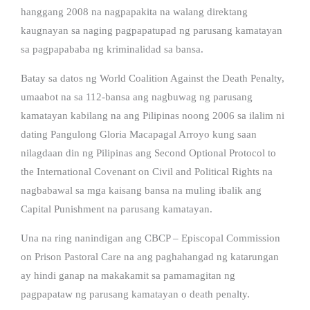
hanggang 2008 na nagpapakita na walang direktang
kaugnayan sa naging pagpapatupad ng parusang kamatayan
sa pagpapababa ng kriminalidad sa bansa.
Batay sa datos ng World Coalition Against the Death Penalty,
umaabot na sa 112-bansa ang nagbuwag ng parusang
kamatayan kabilang na ang Pilipinas noong 2006 sa ilalim ni
dating Pangulong Gloria Macapagal Arroyo kung saan
nilagdaan din ng Pilipinas ang Second Optional Protocol to
the International Covenant on Civil and Political Rights na
nagbabawal sa mga kaisang bansa na muling ibalik ang
Capital Punishment na parusang kamatayan.
Una na ring nanindigan ang CBCP – Episcopal Commission
on Prison Pastoral Care na ang paghahangad ng katarungan
ay hindi ganap na makakamit sa pamamagitan ng
pagpapataw ng parusang kamatayan o death penalty.