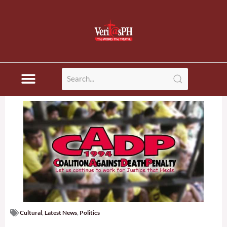
Skip
to
content
Cultural
,
Latest News
,
Politics