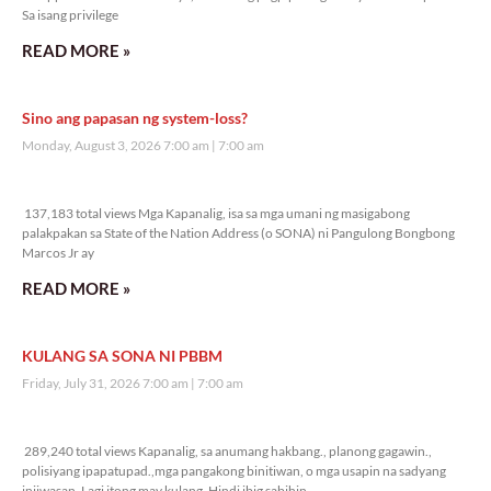
Sa isang privilege
READ MORE »
Sino ang papasan ng system-loss?
Monday, August 3, 2026 7:00 am
7:00 am
137,183 total views
137,183 total views Mga Kapanalig, isa sa mga umani ng masigabong
palakpakan sa State of the Nation Address (o SONA) ni Pangulong Bongbong
Marcos Jr ay
READ MORE »
KULANG SA SONA NI PBBM
Friday, July 31, 2026 7:00 am
7:00 am
289,240 total views
289,240 total views Kapanalig, sa anumang hakbang., planong gagawin.,
polisiyang ipapatupad.,mga pangakong binitiwan, o mga usapin na sadyang
iniiwasan. Lagi itong may kulang. Hindi ibig sabihin,