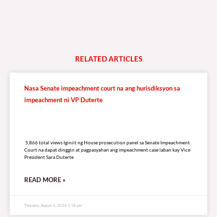
RELATED
A
R
T
I
C
L
E
S
Nasa Senate impeachment court na ang hurisdiksyon sa
impeachment ni VP Duterte
5,866 total views
5,866 total views Iginiit ng House prosecution panel sa Senate Impeachment
Court na dapat dinggin at pagpasyahan ang impeachment case laban kay Vice
President Sara Duterte
READ MORE »
Thursday, August 6, 2026 1:58 pm