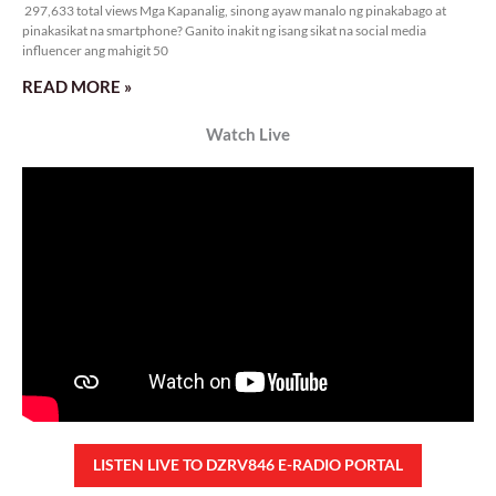
297,633 total views Mga Kapanalig, sinong ayaw manalo ng pinakabago at
pinakasikat na smartphone? Ganito inakit ng isang sikat na social media
influencer ang mahigit 50
READ MORE »
Watch Live
LISTEN LIVE TO DZRV846 E-RADIO PORTAL