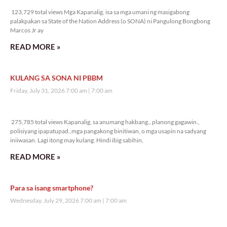
123,729 total views Mga Kapanalig, isa sa mga umani ng masigabong
palakpakan sa State of the Nation Address (o SONA) ni Pangulong Bongbong
Marcos Jr ay
READ MORE »
KULANG SA SONA NI PBBM
Friday, July 31, 2026 7:00 am
7:00 am
275,785 total views
275,785 total views Kapanalig, sa anumang hakbang., planong gagawin.,
polisiyang ipapatupad.,mga pangakong binitiwan, o mga usapin na sadyang
iniiwasan. Lagi itong may kulang. Hindi ibig sabihin,
READ MORE »
Para sa isang smartphone?
Wednesday, July 29, 2026 7:00 am
7:00 am
297,633 total views