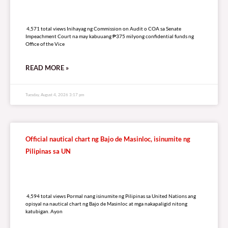
4,571 total views
4,571 total views Inihayag ng Commission on Audit o COA sa Senate
Impeachment Court na may kabuuang ₱375 milyong confidential funds ng
Office of the Vice
READ MORE »
Tuesday, August 4, 2026 3:17 pm
Official nautical chart ng Bajo de Masinloc, isinumite ng
Pilipinas sa UN
4,594 total views
4,594 total views Pormal nang isinumite ng Pilipinas sa United Nations ang
opisyal na nautical chart ng Bajo de Masinloc at mga nakapaligid nitong
katubigan. Ayon