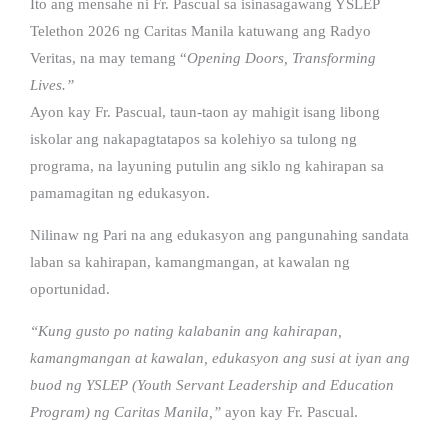
Ito ang mensahe ni Fr. Pascual sa isinasagawang YSLEP
Telethon 2026 ng Caritas Manila katuwang ang Radyo
Veritas, na may temang “
Opening Doors, Transforming
Lives.”
Ayon kay Fr. Pascual, taun-taon ay mahigit isang libong
iskolar ang nakapagtatapos sa kolehiyo sa tulong ng
programa, na layuning putulin ang siklo ng kahirapan sa
pamamagitan ng edukasyon.
Nilinaw ng Pari na ang edukasyon ang pangunahing sandata
laban sa kahirapan, kamangmangan, at kawalan ng
oportunidad.
“Kung gusto po nating kalabanin ang kahirapan,
kamangmangan at kawalan, edukasyon ang susi at iyan ang
buod ng YSLEP (Youth Servant Leadership and Education
Program) ng Caritas Manila,”
ayon kay Fr. Pascual.