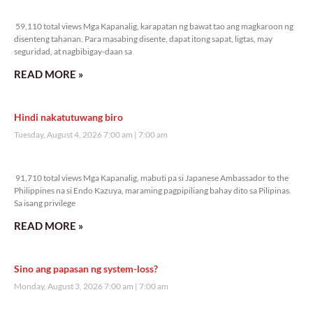
59,110 total views
59,110 total views Mga Kapanalig, karapatan ng bawat tao ang magkaroon ng
disenteng tahanan. Para masabing disente, dapat itong sapat, ligtas, may
seguridad, at nagbibigay-daan sa
READ MORE »
Hindi nakatutuwang biro
Tuesday, August 4, 2026 7:00 am
7:00 am
91,710 total views
91,710 total views Mga Kapanalig, mabuti pa si Japanese Ambassador to the
Philippines na si Endo Kazuya, maraming pagpipiliang bahay dito sa Pilipinas.
Sa isang privilege
READ MORE »
Sino ang papasan ng system-loss?
Monday, August 3, 2026 7:00 am
7:00 am
123,729 total views