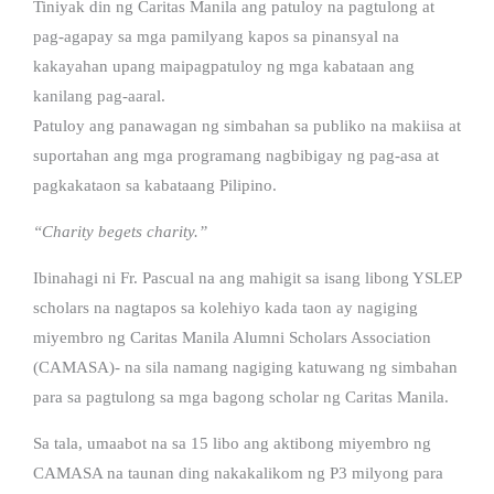
Tiniyak din ng Caritas Manila ang patuloy na pagtulong at
pag-agapay sa mga pamilyang kapos sa pinansyal na
kakayahan upang maipagpatuloy ng mga kabataan ang
kanilang pag-aaral.
Patuloy ang panawagan ng simbahan sa publiko na makiisa at
suportahan ang mga programang nagbibigay ng pag-asa at
pagkakataon sa kabataang Pilipino.
“Charity begets charity.”
Ibinahagi ni Fr. Pascual na ang mahigit sa isang libong YSLEP
scholars na nagtapos sa kolehiyo kada taon ay nagiging
miyembro ng Caritas Manila Alumni Scholars Association
(CAMASA)- na sila namang nagiging katuwang ng simbahan
para sa pagtulong sa mga bagong scholar ng Caritas Manila.
Sa tala, umaabot na sa 15 libo ang aktibong miyembro ng
CAMASA na taunan ding nakakalikom ng P3 milyong para