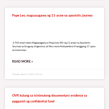
Pope Leo, magsasagawa ng 11-araw na apostolic journey
2,742 total views
2,742 total views Magsasagawa si Pope Leo XIV ng 11-araw na Apostolic
Journey sa Uruguay, Argentina, at Peru mula Nobyembre 6 hanggang 17, ayon
sa inanunsyo
READ MORE »
Thursday, August 6, 2026 11:03 am
OVP, kulang sa isinimuteng documentary evidence sa
paggamit ng confidential fund