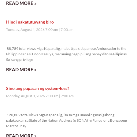
READ MORE »
Hindi nakatutuwang biro
Tuesday, August 4, 2026 7:00 am
7:00 am
88,789 total views
88,789 total views Mga Kapanalig, mabuti pa si Japanese Ambassador to the
Philippines na si Endo Kazuya, maraming pagpipiliang bahay dito sa Pilipinas.
Sa isang privilege
READ MORE »
Sino ang papasan ng system-loss?
Monday, August 3, 2026 7:00 am
7:00 am
120,809 total views
120,809 total views Mga Kapanalig, isa sa mga umani ng masigabong
palakpakan sa State of the Nation Address (o SONA) ni Pangulong Bongbong
Marcos Jr ay
READ MORE »