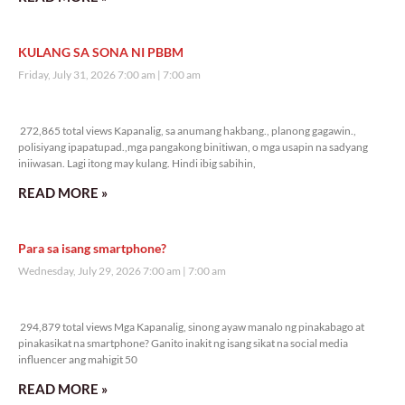
KULANG SA SONA NI PBBM
Friday, July 31, 2026 7:00 am
7:00 am
272,865 total views
272,865 total views Kapanalig, sa anumang hakbang., planong gagawin.,
polisiyang ipapatupad.,mga pangakong binitiwan, o mga usapin na sadyang
iniiwasan. Lagi itong may kulang. Hindi ibig sabihin,
READ MORE »
Para sa isang smartphone?
Wednesday, July 29, 2026 7:00 am
7:00 am
294,879 total views
294,879 total views Mga Kapanalig, sinong ayaw manalo ng pinakabago at
pinakasikat na smartphone? Ganito inakit ng isang sikat na social media
influencer ang mahigit 50
READ MORE »