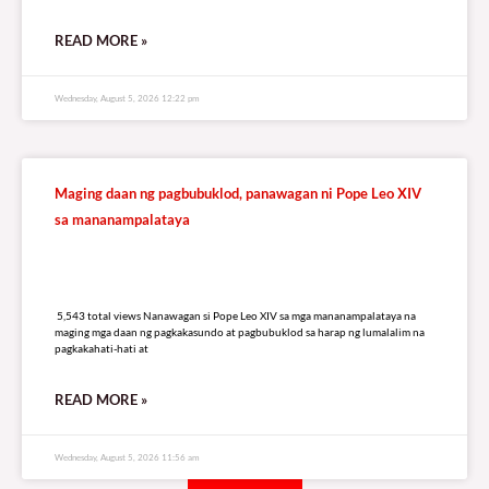
READ MORE »
Wednesday, August 5, 2026 12:22 pm
Maging daan ng pagbubuklod, panawagan ni Pope Leo XIV
sa mananampalataya
5,543 total views
5,543 total views Nanawagan si Pope Leo XIV sa mga mananampalataya na
maging mga daan ng pagkakasundo at pagbubuklod sa harap ng lumalalim na
pagkakahati-hati at
READ MORE »
Wednesday, August 5, 2026 11:56 am