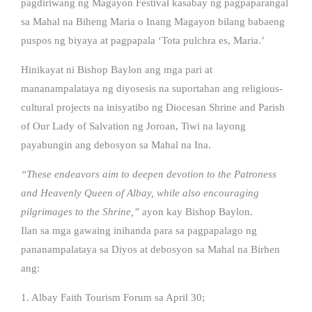
pagdiriwang ng Magayon Festival kasabay ng pagpaparangal
sa Mahal na Biheng Maria o Inang Magayon bilang babaeng
puspos ng biyaya at pagpapala ‘Tota pulchra es, Maria.’
Hinikayat ni Bishop Baylon ang mga pari at
mananampalataya ng diyosesis na suportahan ang religious-
cultural projects na inisyatibo ng Diocesan Shrine and Parish
of Our Lady of Salvation ng Joroan, Tiwi na layong
payabungin ang debosyon sa Mahal na Ina.
“These endeavors aim to deepen devotion to the Patroness
and Heavenly Queen of Albay, while also encouraging
pilgrimages to the Shrine,”
ayon kay Bishop Baylon.
Ilan sa mga gawaing inihanda para sa pagpapalago ng
pananampalataya sa Diyos at debosyon sa Mahal na Birhen
ang:
1. Albay Faith Tourism Forum sa April 30;