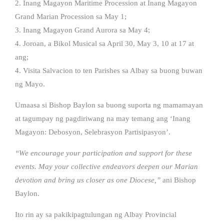
2. Inang Magayon Maritime Procession at Inang Magayon
Grand Marian Procession sa May 1;
3. Inang Magayon Grand Aurora sa May 4;
4. Joroan, a Bikol Musical sa April 30, May 3, 10 at 17 at
ang;
4. Visita Salvacion to ten Parishes sa Albay sa buong buwan
ng Mayo.
Umaasa si Bishop Baylon sa buong suporta ng mamamayan
at tagumpay ng pagdiriwang na may temang ang ‘Inang
Magayon: Debosyon, Selebrasyon Partisipasyon’.
“We encourage your participation and support for these
events. May your collective endeavors deepen our Marian
devotion and bring us closer as one Diocese,”
ani Bishop
Baylon.
Ito rin ay sa pakikipagtulungan ng Albay Provincial