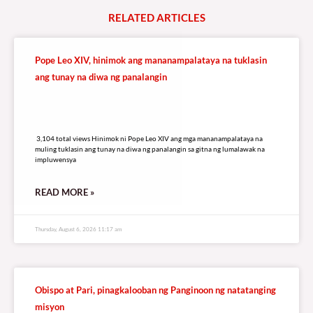
RELATED
A
R
T
I
C
L
E
S
Pope Leo XIV, hinimok ang mananampalataya na tuklasin
ang tunay na diwa ng panalangin
3,104 total views
3,104 total views Hinimok ni Pope Leo XIV ang mga mananampalataya na
muling tuklasin ang tunay na diwa ng panalangin sa gitna ng lumalawak na
impluwensya
READ MORE »
Thursday, August 6, 2026 11:17 am
Obispo at Pari, pinagkalooban ng Panginoon ng natatanging
misyon