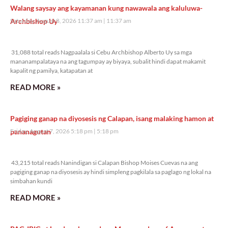
Walang saysay ang kayamanan kung nawawala ang kaluluwa-
Archbishop Uy
Saturday, August 8, 2026 11:37 am
11:37 am
31,088 total reads
31,088 total reads Nagpaalala si Cebu Archbishop Alberto Uy sa mga
mananampalataya na ang tagumpay ay biyaya, subalit hindi dapat makamit
kapalit ng pamilya, katapatan at
READ MORE »
Pagiging ganap na diyosesis ng Calapan, isang malaking hamon at
pananagutan
Friday, August 7, 2026 5:18 pm
5:18 pm
43,215 total reads
43,215 total reads Nanindigan si Calapan Bishop Moises Cuevas na ang
pagiging ganap na diyosesis ay hindi simpleng pagkilala sa paglago ng lokal na
simbahan kundi
READ MORE »