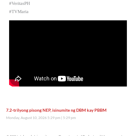
#VeritasPH
#TVMaria
7.2-trilyong pisong NEP, isinumite ng DBM kay PBBM
Monday, August 10, 2026 5:29 pm
5:29 pm
8,398 total reads