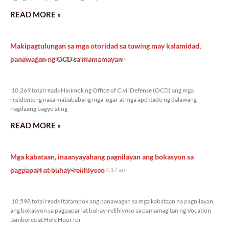
READ MORE »
Makipagtulungan sa mga otoridad sa tuwing may kalamidad,
panawagan ng OCD sa mamamayan
Monday, August 10, 2026 9:26 am
9:26 am
10,269 total reads
10,269 total reads Hinimok ng Office of Civil Defense (OCD) ang mga
residenteng nasa mabababang mga lugar at mga apektado ng dalawang
nagdaang bagyo at ng
READ MORE »
Mga kabataan, inaanyayahang pagnilayan ang bokasyon sa
pagpapari at buhay-relihiyoso
Monday, August 10, 2026 9:17 am
9:17 am
10,598 total reads
10,598 total reads Itatampok ang panawagan sa mga kabataan na pagnilayan
ang bokasyon sa pagpapari at buhay-relihiyoso sa pamamagitan ng Vocation
Jamboree at Holy Hour for