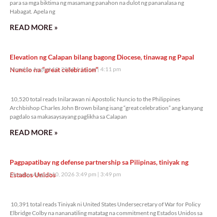
para sa mga biktima ng masamang panahon na dulot ng pananalasa ng
Habagat. Apela ng
READ MORE »
Elevation ng Calapan bilang bagong Diocese, tinawag ng Papal
Nuncio na “great celebration”
Monday, August 10, 2026 4:11 pm
4:11 pm
10,520 total reads
10,520 total reads Inilarawan ni Apostolic Nuncio to the Philippines
Archbishop Charles John Brown bilang isang “great celebration” ang kanyang
pagdalo sa makasaysayang paglikha sa Calapan
READ MORE »
Pagpapatibay ng defense partnership sa Pilipinas, tiniyak ng
Estados Unidos
Monday, August 10, 2026 3:49 pm
3:49 pm
10,391 total reads
10,391 total reads Tiniyak ni United States Undersecretary of War for Policy
Elbridge Colby na nananatiling matatag na commitment ng Estados Unidos sa