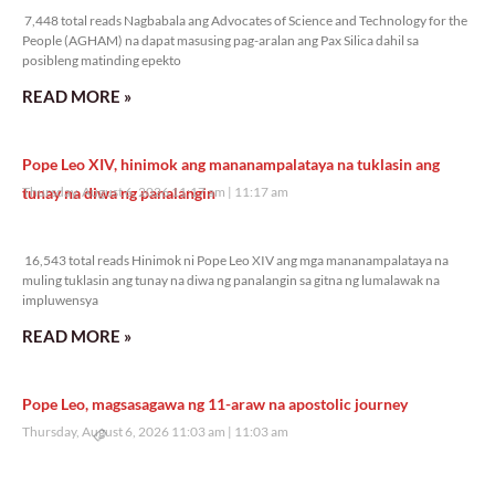
7,448 total reads Nagbabala ang Advocates of Science and Technology for the
People (AGHAM) na dapat masusing pag-aralan ang Pax Silica dahil sa
posibleng matinding epekto
READ MORE »
Pope Leo XIV, hinimok ang mananampalataya na tuklasin ang
tunay na diwa ng panalangin
Thursday, August 6, 2026 11:17 am
11:17 am
16,543 total reads
16,543 total reads Hinimok ni Pope Leo XIV ang mga mananampalataya na
muling tuklasin ang tunay na diwa ng panalangin sa gitna ng lumalawak na
impluwensya
READ MORE »
Pope Leo, magsasagawa ng 11-araw na apostolic journey
Thursday, August 6, 2026 11:03 am
11:03 am
8,050 total reads