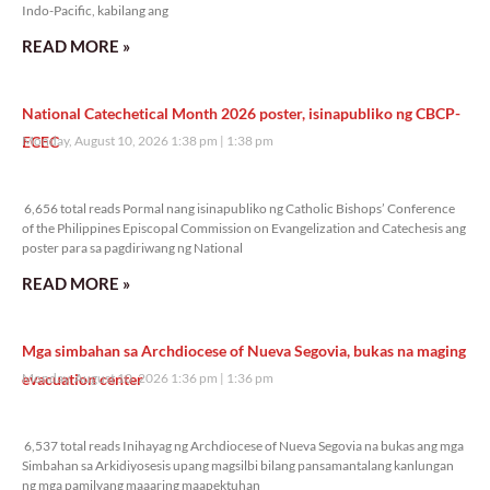
Indo-Pacific, kabilang ang
READ MORE »
National Catechetical Month 2026 poster, isinapubliko ng CBCP-
ECEC
Monday, August 10, 2026 1:38 pm
1:38 pm
6,656 total reads
6,656 total reads Pormal nang isinapubliko ng Catholic Bishops’ Conference
of the Philippines Episcopal Commission on Evangelization and Catechesis ang
poster para sa pagdiriwang ng National
READ MORE »
Mga simbahan sa Archdiocese of Nueva Segovia, bukas na maging
evacuation center
Monday, August 10, 2026 1:36 pm
1:36 pm
6,537 total reads
6,537 total reads Inihayag ng Archdiocese of Nueva Segovia na bukas ang mga
Simbahan sa Arkidiyosesis upang magsilbi bilang pansamantalang kanlungan
ng mga pamilyang maaaring maapektuhan