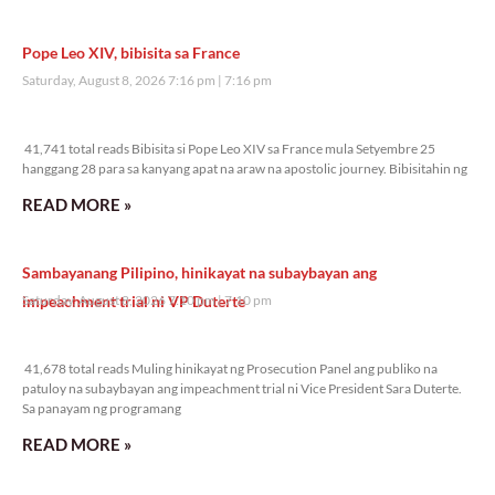
Pope Leo XIV, bibisita sa France
Saturday, August 8, 2026 7:16 pm
7:16 pm
41,741 total reads
41,741 total reads Bibisita si Pope Leo XIV sa France mula Setyembre 25
hanggang 28 para sa kanyang apat na araw na apostolic journey. Bibisitahin ng
READ MORE »
Sambayanang Pilipino, hinikayat na subaybayan ang
impeachment trial ni VP Duterte
Saturday, August 8, 2026 7:10 pm
7:10 pm
41,678 total reads
41,678 total reads Muling hinikayat ng Prosecution Panel ang publiko na
patuloy na subaybayan ang impeachment trial ni Vice President Sara Duterte.
Sa panayam ng programang
READ MORE »