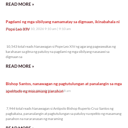
READ MORE »
Pagdami ng mga sibilyang namamatay sa digmaan, ikinabahala ni
Pope Leo XIV
Monday, August 10, 2026 9:10 am
9:10 am
10,543 total reads
10,543 total reads Nanawagan si Pope Leo XIV ng agarang pagwawakas ng
karahasan sa gitna ng patuloy na pagdami ng mga sibilyang nasasawi sa
digmaan sa
READ MORE »
Bishop Santos, nanawagan ng pagtutulungan at panalangin sa mga
apektado ng masamang panahon
Monday, August 10, 2026 8:58 am
8:58 am
7,944 total reads
7,944 total reads Nanawagan si Antipolo Bishop Ruperto Cruz Santos ng
pagkakaisa, pananalangin at pagtutulungan sa patuloy na epekto ng masamang
panahon na nararanasan ng maraming
READ MORE »