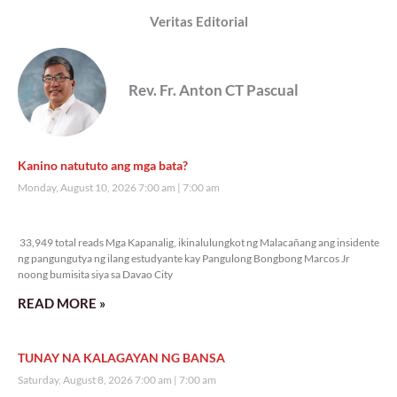
Veritas Editorial
Rev. Fr. Anton CT Pascual
Kanino natututo ang mga bata?
Monday, August 10, 2026 7:00 am
7:00 am
33,949 total reads
33,949 total reads Mga Kapanalig, ikinalulungkot ng Malacañang ang insidente
ng pangungutya ng ilang estudyante kay Pangulong Bongbong Marcos Jr
noong bumisita siya sa Davao City
READ MORE »
TUNAY NA KALAGAYAN NG BANSA
Saturday, August 8, 2026 7:00 am
7:00 am