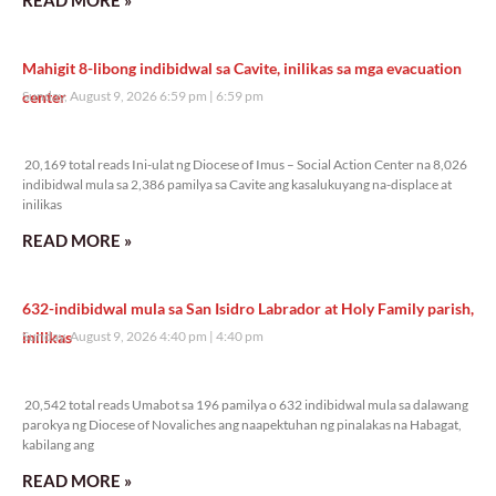
Mahigit 8-libong indibidwal sa Cavite, inilikas sa mga evacuation
center
Sunday, August 9, 2026 6:59 pm
6:59 pm
20,169 total reads
20,169 total reads Ini-ulat ng Diocese of Imus – Social Action Center na 8,026
indibidwal mula sa 2,386 pamilya sa Cavite ang kasalukuyang na-displace at
inilikas
READ MORE »
632-indibidwal mula sa San Isidro Labrador at Holy Family parish,
inilikas
Sunday, August 9, 2026 4:40 pm
4:40 pm
20,542 total reads
20,542 total reads Umabot sa 196 pamilya o 632 indibidwal mula sa dalawang
parokya ng Diocese of Novaliches ang naapektuhan ng pinalakas na Habagat,
kabilang ang
READ MORE »