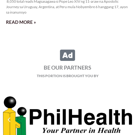
8,050 total reads Magsasagawa si Pope Leo XIV ng 11-araw na Apostolic
Journey sa Uruguay, Argentina, at Peru mula Nobyembre 6 hanggang 17, ayon
sa inanunsyo
READ MORE »
BE OUR PARTNERS
THIS PORTION IS BROUGHT YOU BY