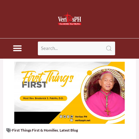
Skip
to
content
First Things First & Homilies
,
Latest Blog