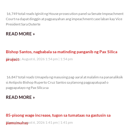
16,749 total reads
16,749 total reads Iginiit ng House prosecution panel sa Senate Impeachment
Court na dapat dinggin at pagpasyahan ang impeachment case laban kay Vice
President Sara Duterte
READ MORE »
Bishop Santos, nagbabala sa matinding panganib ng Pax Silica
project
Thursday, August 6, 2026 1:54 pm
1:54 pm
16,847 total reads
16,847 total reads Umapela ng masusing pag-aaral at malalim na pananaliksik
si Antipolo Bishop Ruperto Cruz Santos sa planong pagpapatupad o
pagpapatayo ng Pax Silica sa
READ MORE »
85-pisong wage increase, tugon sa tumataas na gastusin sa
pamumuhay
Thursday, August 6, 2026 1:41 pm
1:41 pm