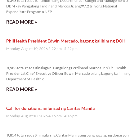
8,398 total reads Isinumite na ng Department of Budget and Management o
DBM kay Pangulong Ferdinand Marcos Jr. ang ₱7.2 trilyong National
Expenditure Program o NEP
READ MORE »
PhilHealth President Edwin Mercado, bagong kalihim ng DOH
Monday, August 10, 2026 5:22 pm
5:22 pm
8,583 total reads
8,583 total reads Itinalaga ni Pangulong Ferdinand Marcos Jr. si PhilHealth
President at Chief Executive Officer Edwin Mercado bilang bagong kalihim ng
Department of Health o
READ MORE »
Call for donations, inilunsad ng Caritas Manila
Monday, August 10, 2026 4:16 pm
4:16 pm
9,854 total reads
9,854 total reads Sinimulan ng Caritas Manila ang pangnagalap ng donasyon