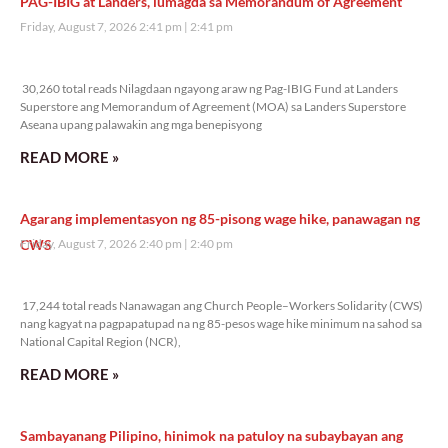
PAG-IBIG at Landers, lumagda sa Memorandum of Agreement
Friday, August 7, 2026 2:41 pm
2:41 pm
30,260 total reads
30,260 total reads Nilagdaan ngayong araw ng Pag-IBIG Fund at Landers
Superstore ang Memorandum of Agreement (MOA) sa Landers Superstore
Aseana upang palawakin ang mga benepisyong
READ MORE »
Agarang implementasyon ng 85-pisong wage hike, panawagan ng
CWS
Friday, August 7, 2026 2:40 pm
2:40 pm
17,244 total reads
17,244 total reads Nanawagan ang Church People–Workers Solidarity (CWS)
nang kagyat na pagpapatupad na ng 85-pesos wage hike minimum na sahod sa
National Capital Region (NCR),
READ MORE »
Sambayanang Pilipino, hinimok na patuloy na subaybayan ang