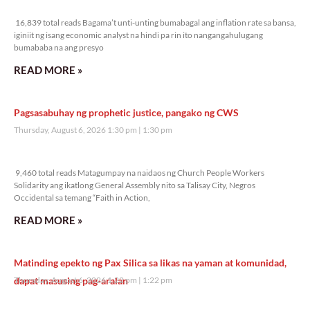
16,839 total reads
16,839 total reads Bagama’t unti-unting bumabagal ang inflation rate sa bansa,
iginiit ng isang economic analyst na hindi pa rin ito nangangahulugang
bumababa na ang presyo
READ MORE »
Pagsasabuhay ng prophetic justice, pangako ng CWS
Thursday, August 6, 2026 1:30 pm
1:30 pm
9,460 total reads
9,460 total reads Matagumpay na naidaos ng Church People Workers
Solidarity ang ikatlong General Assembly nito sa Talisay City, Negros
Occidental sa temang “Faith in Action,
READ MORE »
Matinding epekto ng Pax Silica sa likas na yaman at komunidad,
dapat masusing pag-aralan
Thursday, August 6, 2026 1:22 pm
1:22 pm
7,448 total reads