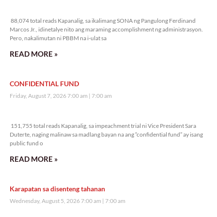
88,074 total reads
88,074 total reads Kapanalig, sa ikalimang SONA ng Pangulong Ferdinand
Marcos Jr., idinetalye nito ang maraming accomplishment ng administrasyon.
Pero, nakalimutan ni PBBM na i-ulat sa
READ MORE »
CONFIDENTIAL FUND
Friday, August 7, 2026 7:00 am
7:00 am
151,755 total reads
151,755 total reads Kapanalig, sa impeachment trial ni Vice President Sara
Duterte, naging malinaw sa madlang bayan na ang “confidential fund” ay isang
public fund o
READ MORE »
Karapatan sa disenteng tahanan
Wednesday, August 5, 2026 7:00 am
7:00 am