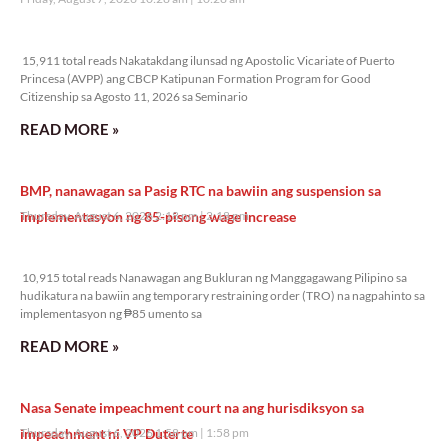
15,911 total reads
15,911 total reads Nakatakdang ilunsad ng Apostolic Vicariate of Puerto
Princesa (AVPP) ang CBCP Katipunan Formation Program for Good
Citizenship sa Agosto 11, 2026 sa Seminario
READ MORE »
BMP, nanawagan sa Pasig RTC na bawiin ang suspension sa
implementasyon ng 85-pisong wage increase
Thursday, August 6, 2026 2:18 pm
2:18 pm
10,915 total reads
10,915 total reads Nanawagan ang Bukluran ng Manggagawang Pilipino sa
hudikatura na bawiin ang temporary restraining order (TRO) na nagpahinto sa
implementasyon ng ₱85 umento sa
READ MORE »
Nasa Senate impeachment court na ang hurisdiksyon sa
impeachment ni VP Duterte
Thursday, August 6, 2026 1:58 pm
1:58 pm