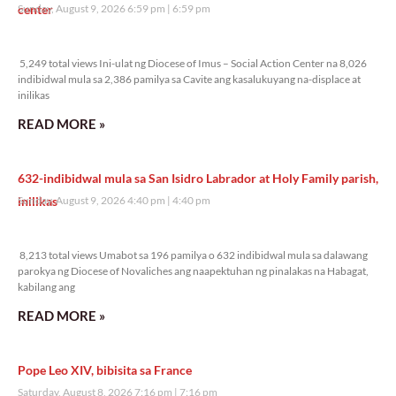
center
Sunday, August 9, 2026 6:59 pm
6:59 pm
5,249 total views
5,249 total views Ini-ulat ng Diocese of Imus – Social Action Center na 8,026
indibidwal mula sa 2,386 pamilya sa Cavite ang kasalukuyang na-displace at
inilikas
READ MORE »
632-indibidwal mula sa San Isidro Labrador at Holy Family parish,
inilikas
Sunday, August 9, 2026 4:40 pm
4:40 pm
8,213 total views
8,213 total views Umabot sa 196 pamilya o 632 indibidwal mula sa dalawang
parokya ng Diocese of Novaliches ang naapektuhan ng pinalakas na Habagat,
kabilang ang
READ MORE »
Pope Leo XIV, bibisita sa France
Saturday, August 8, 2026 7:16 pm
7:16 pm