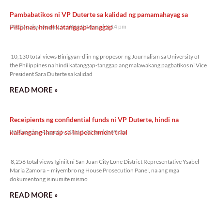
Pambabatikos ni VP Duterte sa kalidad ng pamamahayag sa
Pilipinas, hindi katanggap-tanggap
Wednesday, August 5, 2026 2:14 pm
2:14 pm
10,130 total views
10,130 total views Binigyan-diin ng propesor ng Journalism sa University of
the Philippines na hindi katanggap-tanggap ang malawakang pagbatikos ni Vice
President Sara Duterte sa kalidad
READ MORE »
Receipients ng confidential funds ni VP Duterte, hindi na
kailangang iharap sa impeachment trial
Wednesday, August 5, 2026 1:49 pm
1:49 pm
8,256 total views
8,256 total views Iginiit ni San Juan City Lone District Representative Ysabel
Maria Zamora – miyembro ng House Prosecution Panel, na ang mga
dokumentong isinumite mismo
READ MORE »