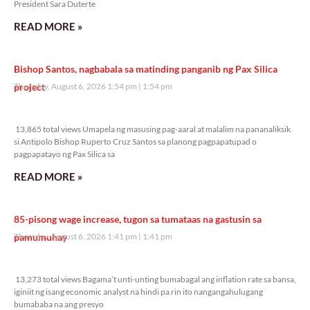
President Sara Duterte
READ MORE »
Bishop Santos, nagbabala sa matinding panganib ng Pax Silica
project
Thursday, August 6, 2026 1:54 pm
1:54 pm
13,865 total views
13,865 total views Umapela ng masusing pag-aaral at malalim na pananaliksik
si Antipolo Bishop Ruperto Cruz Santos sa planong pagpapatupad o
pagpapatayo ng Pax Silica sa
READ MORE »
85-pisong wage increase, tugon sa tumataas na gastusin sa
pamumuhay
Thursday, August 6, 2026 1:41 pm
1:41 pm
13,273 total views
13,273 total views Bagama’t unti-unting bumabagal ang inflation rate sa bansa,
iginiit ng isang economic analyst na hindi pa rin ito nangangahulugang
bumababa na ang presyo