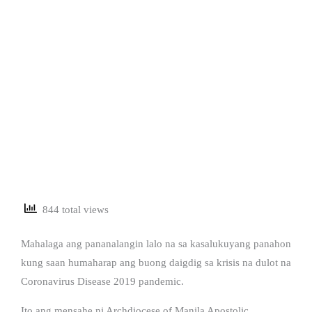
844 total views
Mahalaga ang pananalangin lalo na sa kasalukuyang panahon
kung saan humaharap ang buong daigdig sa krisis na dulot na
Coronavirus Disease 2019 pandemic.
Ito ang mensahe ni Archdiocese of Manila Apostolic