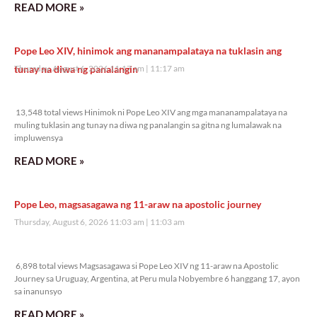
READ MORE »
Pope Leo XIV, hinimok ang mananampalataya na tuklasin ang
tunay na diwa ng panalangin
Thursday, August 6, 2026 11:17 am
11:17 am
13,548 total views
13,548 total views Hinimok ni Pope Leo XIV ang mga mananampalataya na
muling tuklasin ang tunay na diwa ng panalangin sa gitna ng lumalawak na
impluwensya
READ MORE »
Pope Leo, magsasagawa ng 11-araw na apostolic journey
Thursday, August 6, 2026 11:03 am
11:03 am
6,898 total views
6,898 total views Magsasagawa si Pope Leo XIV ng 11-araw na Apostolic
Journey sa Uruguay, Argentina, at Peru mula Nobyembre 6 hanggang 17, ayon
sa inanunsyo
READ MORE »