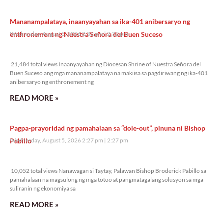
Mananampalataya, inaanyayahan sa ika-401 anibersaryo ng
enthronement ng Nuestra Señora del Buen Suceso
Wednesday, August 5, 2026 2:32 pm
2:32 pm
21,484 total views
21,484 total views Inaanyayahan ng Diocesan Shrine of Nuestra Señora del
Buen Suceso ang mga mananampalataya na makiisa sa pagdiriwang ng ika-401
anibersaryo ng enthronement ng
READ MORE »
Pagpa-prayoridad ng pamahalaan sa “dole-out”, pinuna ni Bishop
Pabillo
Wednesday, August 5, 2026 2:27 pm
2:27 pm
10,052 total views
10,052 total views Nanawagan si Taytay, Palawan Bishop Broderick Pabillo sa
pamahalaan na magsulong ng mga totoo at pangmatagalang solusyon sa mga
suliranin ng ekonomiya sa
READ MORE »