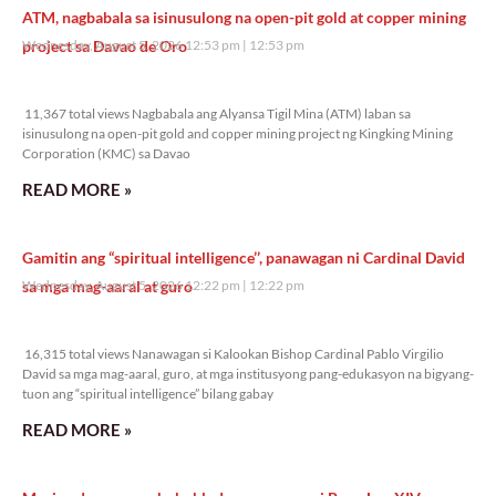
ATM, nagbabala sa isinusulong na open-pit gold at copper mining
project sa Davao de Oro
Wednesday, August 5, 2026 12:53 pm
12:53 pm
11,367 total views
11,367 total views Nagbabala ang Alyansa Tigil Mina (ATM) laban sa
isinusulong na open-pit gold and copper mining project ng Kingking Mining
Corporation (KMC) sa Davao
READ MORE »
Gamitin ang “spiritual intelligence’’, panawagan ni Cardinal David
sa mga mag-aaral at guro
Wednesday, August 5, 2026 12:22 pm
12:22 pm
16,315 total views
16,315 total views Nanawagan si Kalookan Bishop Cardinal Pablo Virgilio
David sa mga mag-aaral, guro, at mga institusyong pang-edukasyon na bigyang-
tuon ang “spiritual intelligence” bilang gabay
READ MORE »