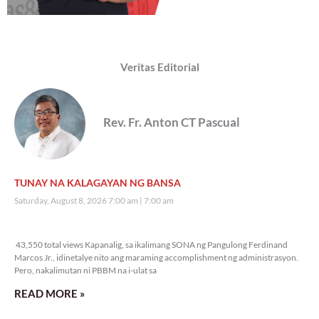
Veritas Editorial
Rev. Fr. Anton CT Pascual
TUNAY NA KALAGAYAN NG BANSA
Saturday, August 8, 2026 7:00 am
7:00 am
43,550 total views
43,550 total views Kapanalig, sa ikalimang SONA ng Pangulong Ferdinand
Marcos Jr., idinetalye nito ang maraming accomplishment ng administrasyon.
Pero, nakalimutan ni PBBM na i-ulat sa
READ MORE »