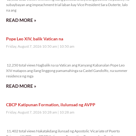
subaybayan ang impeachment trial laban kay Vice President Sara Duterte, lalo
na ang
READ MORE »
Pope Leo XIV, balik Vatican na
Friday, August 7, 2026 10:50 am
10:50 am
12,250 total views
12,250 total views Nagbalik na sa Vatican ang Kanyang Kabanalan Pope Leo
XIV matapos ang ilang linggong pamamahinga sa Castel Gandolfo, na summer
residence ng mga
READ MORE »
CBCP Katipunan Formation, ilulunsad ng AVPP
Friday, August 7, 2026 10:28 am
10:28 am
11,402 total views
11,402 total views Nakatakdang ilunsad ng Apostolic Vicariate of Puerto