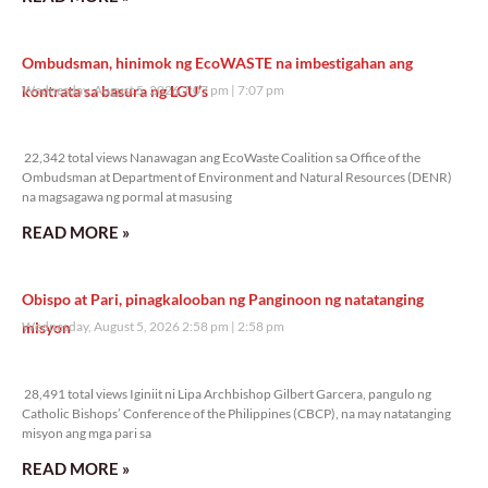
Ombudsman, hinimok ng EcoWASTE na imbestigahan ang
kontrata sa basura ng LGU’s
Wednesday, August 5, 2026 7:07 pm
7:07 pm
22,342 total views
22,342 total views Nanawagan ang EcoWaste Coalition sa Office of the
Ombudsman at Department of Environment and Natural Resources (DENR)
na magsagawa ng pormal at masusing
READ MORE »
Obispo at Pari, pinagkalooban ng Panginoon ng natatanging
misyon
Wednesday, August 5, 2026 2:58 pm
2:58 pm
28,491 total views
28,491 total views Iginiit ni Lipa Archbishop Gilbert Garcera, pangulo ng
Catholic Bishops’ Conference of the Philippines (CBCP), na may natatanging
misyon ang mga pari sa
READ MORE »