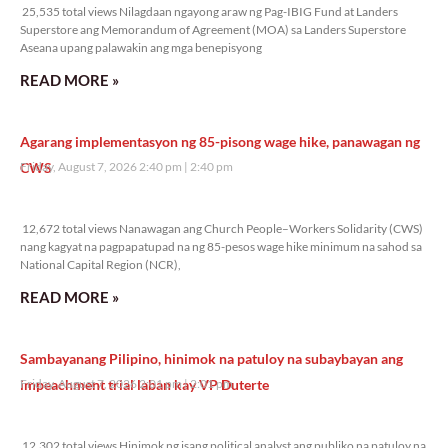
25,535 total views Nilagdaan ngayong araw ng Pag-IBIG Fund at Landers
Superstore ang Memorandum of Agreement (MOA) sa Landers Superstore
Aseana upang palawakin ang mga benepisyong
READ MORE »
Agarang implementasyon ng 85-pisong wage hike, panawagan ng
CWS
Friday, August 7, 2026 2:40 pm
2:40 pm
12,672 total views
12,672 total views Nanawagan ang Church People–Workers Solidarity (CWS)
nang kagyat na pagpapatupad na ng 85-pesos wage hike minimum na sahod sa
National Capital Region (NCR),
READ MORE »
Sambayanang Pilipino, hinimok na patuloy na subaybayan ang
impeachment trial laban kay VP Duterte
Friday, August 7, 2026 2:01 pm
2:01 pm
12,302 total views
12,302 total views Hinimok ng isang political analyst ang publiko na patuloy na