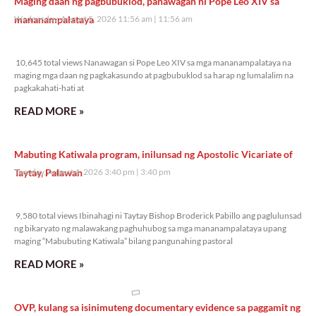
Maging daan ng pagbubuklod, panawagan ni Pope Leo XIV sa
mananampalataya
Wednesday, August 5, 2026 11:56 am
11:56 am
10,645 total views
10,645 total views Nanawagan si Pope Leo XIV sa mga mananampalataya na
maging mga daan ng pagkakasundo at pagbubuklod sa harap ng lumalalim na
pagkakahati-hati at
READ MORE »
Mabuting Katiwala program, inilunsad ng Apostolic Vicariate of
Taytay, Palawan
Tuesday, August 4, 2026 3:40 pm
3:40 pm
9,580 total views
9,580 total views Ibinahagi ni Taytay Bishop Broderick Pabillo ang paglulunsad
ng bikaryato ng malawakang paghuhubog sa mga mananampalataya upang
maging “Mabubuting Katiwala” bilang pangunahing pastoral
READ MORE »
OVP, kulang sa isinimuteng documentary evidence sa paggamit ng