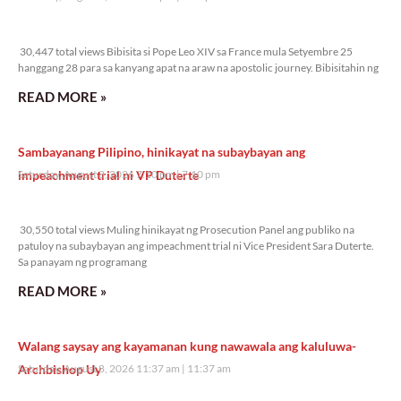
30,447 total views
30,447 total views Bibisita si Pope Leo XIV sa France mula Setyembre 25
hanggang 28 para sa kanyang apat na araw na apostolic journey. Bibisitahin ng
READ MORE »
Sambayanang Pilipino, hinikayat na subaybayan ang
impeachment trial ni VP Duterte
Saturday, August 8, 2026 7:10 pm
7:10 pm
30,550 total views
30,550 total views Muling hinikayat ng Prosecution Panel ang publiko na
patuloy na subaybayan ang impeachment trial ni Vice President Sara Duterte.
Sa panayam ng programang
READ MORE »
Walang saysay ang kayamanan kung nawawala ang kaluluwa-
Archbishop Uy
Saturday, August 8, 2026 11:37 am
11:37 am