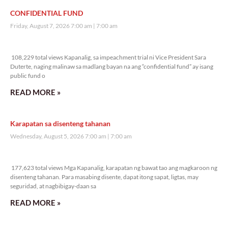
CONFIDENTIAL FUND
Friday, August 7, 2026 7:00 am
7:00 am
108,229 total views
108,229 total views Kapanalig, sa impeachment trial ni Vice President Sara
Duterte, naging malinaw sa madlang bayan na ang “confidential fund” ay isang
public fund o
READ MORE »
Karapatan sa disenteng tahanan
Wednesday, August 5, 2026 7:00 am
7:00 am
177,623 total views
177,623 total views Mga Kapanalig, karapatan ng bawat tao ang magkaroon ng
disenteng tahanan. Para masabing disente, dapat itong sapat, ligtas, may
seguridad, at nagbibigay-daan sa
READ MORE »