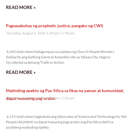
READ MORE »
Pagsasabuhay ng prophetic justice, pangako ng CWS
Thursday, August 6, 2026 1:30 pm
1:30 pm
8,345 total views
8,345 total views Matagumpay na naidaos ng Church People Workers
Solidarity ang ikatlong General Assembly nito sa Talisay City, Negros
Occidental sa temang “Faith in Action,
READ MORE »
Matinding epekto ng Pax Silica sa likas na yaman at komunidad,
dapat masusing pag-aralan
Thursday, August 6, 2026 1:22 pm
1:22 pm
6,151 total views
6,151 total views Nagbabala ang Advocates of Science and Technology for the
People (AGHAM) na dapat masusing pag-aralan ang Pax Silica dahil sa
posibleng matinding epekto