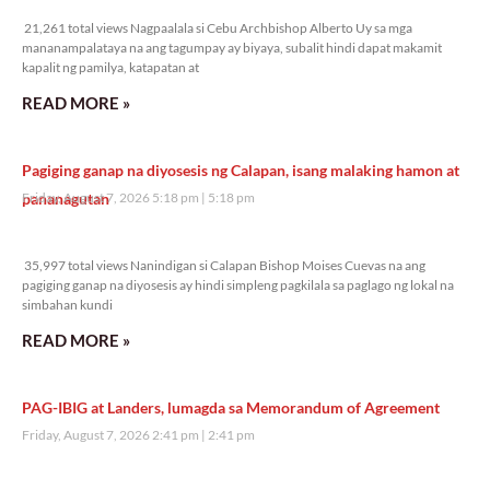
21,261 total views
21,261 total views Nagpaalala si Cebu Archbishop Alberto Uy sa mga
mananampalataya na ang tagumpay ay biyaya, subalit hindi dapat makamit
kapalit ng pamilya, katapatan at
READ MORE »
Pagiging ganap na diyosesis ng Calapan, isang malaking hamon at
pananagutan
Friday, August 7, 2026 5:18 pm
5:18 pm
35,997 total views
35,997 total views Nanindigan si Calapan Bishop Moises Cuevas na ang
pagiging ganap na diyosesis ay hindi simpleng pagkilala sa paglago ng lokal na
simbahan kundi
READ MORE »
PAG-IBIG at Landers, lumagda sa Memorandum of Agreement
Friday, August 7, 2026 2:41 pm
2:41 pm
25,535 total views