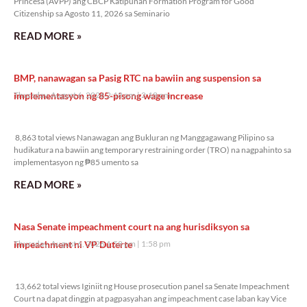
Princesa (AVPP) ang CBCP Katipunan Formation Program for Good
Citizenship sa Agosto 11, 2026 sa Seminario
READ MORE »
BMP, nanawagan sa Pasig RTC na bawiin ang suspension sa
implementasyon ng 85-pisong wage increase
Thursday, August 6, 2026 2:18 pm
2:18 pm
8,863 total views
8,863 total views Nanawagan ang Bukluran ng Manggagawang Pilipino sa
hudikatura na bawiin ang temporary restraining order (TRO) na nagpahinto sa
implementasyon ng ₱85 umento sa
READ MORE »
Nasa Senate impeachment court na ang hurisdiksyon sa
impeachment ni VP Duterte
Thursday, August 6, 2026 1:58 pm
1:58 pm
13,662 total views
13,662 total views Iginiit ng House prosecution panel sa Senate Impeachment
Court na dapat dinggin at pagpasyahan ang impeachment case laban kay Vice