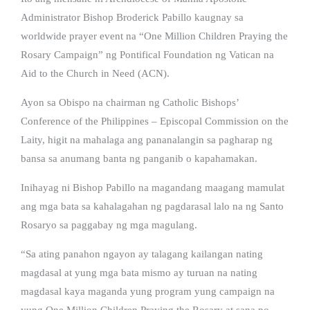
Administrator Bishop Broderick Pabillo kaugnay sa
worldwide prayer event na “One Million Children Praying the
Rosary Campaign” ng Pontifical Foundation ng Vatican na
Aid to the Church in Need (ACN).
Ayon sa Obispo na chairman ng Catholic Bishops’
Conference of the Philippines – Episcopal Commission on the
Laity, higit na mahalaga ang pananalangin sa pagharap ng
bansa sa anumang banta ng panganib o kapahamakan.
Inihayag ni Bishop Pabillo na magandang maagang mamulat
ang mga bata sa kahalagahan ng pagdarasal lalo na ng Santo
Rosaryo sa paggabay ng mga magulang.
“Sa ating panahon ngayon ay talagang kailangan nating
magdasal at yung mga bata mismo ay turuan na nating
magdasal kaya maganda yung program yung campaign na
yung One Million Children Praying the Rosary at sana po