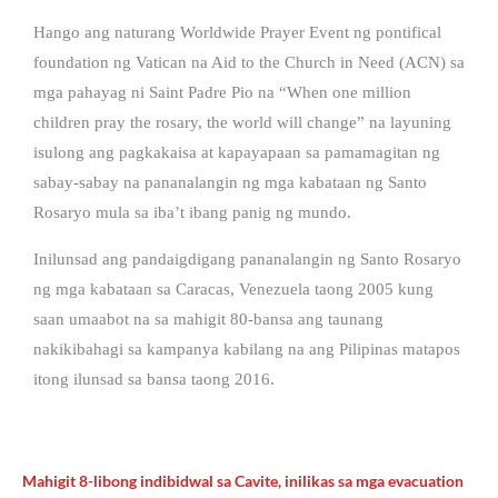
Hango ang naturang Worldwide Prayer Event ng pontifical
foundation ng Vatican na Aid to the Church in Need (ACN) sa
mga pahayag ni Saint Padre Pio na “When one million
children pray the rosary, the world will change” na layuning
isulong ang pagkakaisa at kapayapaan sa pamamagitan ng
sabay-sabay na pananalangin ng mga kabataan ng Santo
Rosaryo mula sa iba’t ibang panig ng mundo.
Inilunsad ang pandaigdigang pananalangin ng Santo Rosaryo
ng mga kabataan sa Caracas, Venezuela taong 2005 kung
saan umaabot na sa mahigit 80-bansa ang taunang
nakikibahagi sa kampanya kabilang na ang Pilipinas matapos
itong ilunsad sa bansa taong 2016.
Mahigit 8-libong indibidwal sa Cavite, inilikas sa mga evacuation