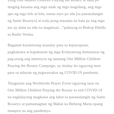
maging kasama ang mga anak ng mga magulang, ang mga
apo ng mga lolo at lola, isama niyo po sila [sa pananalangin
ng Santo Rosaryo] at wala pong masama na bata pa ang mga
tao ay alam na nila na magdasal…”pahayag ni Bishop Pabillo
sa Radio Veritas.
Bagamat karaniwang inaaalay para sa kapayapaan,
pagkakaisa at kapakanan ng mga Kristyanong dumaranas ng
pag-uusig ang intensyon ng taunang One Million Children
Praying the Rosary Campaign, ay inialay ito ngayong taon
para sa tuluyan ng pagwawakas ng COVID-19 pandemic.
Tinagurian ang Worldwide Prayer Event ngayong taon na
One Million Children Praying the Rosary to end COVID-19
na naglalayong magkaisa ang lahat sa pananalangin ng Santo
Rosaryo at pamamagitan ng Mahal na Birheng Maria upang
matapos na ang pandemya.