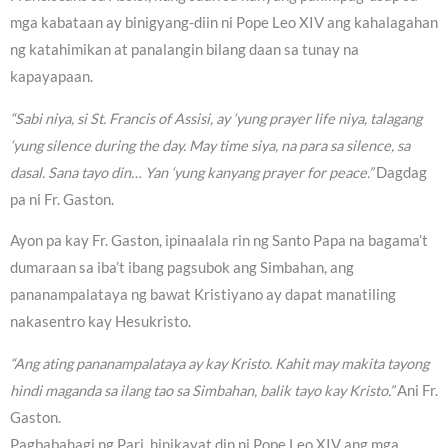
mga kabataan ay binigyang-diin ni Pope Leo XIV ang kahalagahan
ng katahimikan at panalangin bilang daan sa tunay na
kapayapaan.
“Sabi niya, si St. Francis of Assisi, ay ‘yung prayer life niya, talagang
‘yung silence during the day. May time siya, na para sa silence, sa
dasal. Sana tayo din… Yan ‘yung kanyang prayer for peace.”
Dagdag
pa ni Fr. Gaston.
Ayon pa kay Fr. Gaston, ipinaalala rin ng Santo Papa na bagama’t
dumaraan sa iba’t ibang pagsubok ang Simbahan, ang
pananampalataya ng bawat Kristiyano ay dapat manatiling
nakasentro kay Hesukristo.
“Ang ating pananampalataya ay kay Kristo. Kahit may makita tayong
hindi maganda sa ilang tao sa Simbahan, balik tayo kay Kristo.”
Ani Fr.
Gaston.
Pagbabahagi ng Pari, hinikayat din ni Pope Leo XIV ang mga