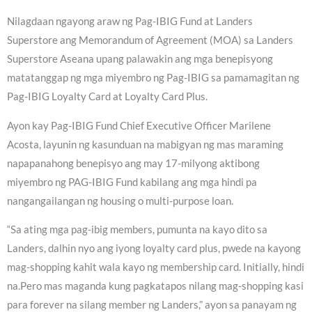
Nilagdaan ngayong araw ng Pag-IBIG Fund at Landers
Superstore ang Memorandum of Agreement (MOA) sa Landers
Superstore Aseana upang palawakin ang mga benepisyong
matatanggap ng mga miyembro ng Pag-IBIG sa pamamagitan ng
Pag-IBIG Loyalty Card at Loyalty Card Plus.
Ayon kay Pag-IBIG Fund Chief Executive Officer Marilene
Acosta, layunin ng kasunduan na mabigyan ng mas maraming
napapanahong benepisyo ang may 17-milyong aktibong
miyembro ng PAG-IBIG Fund kabilang ang mga hindi pa
nangangailangan ng housing o multi-purpose loan.
“Sa ating mga pag-ibig members, pumunta na kayo dito sa
Landers, dalhin nyo ang iyong loyalty card plus, pwede na kayong
mag-shopping kahit wala kayo ng membership card. Initially, hindi
na.Pero mas maganda kung pagkatapos nilang mag-shopping kasi
para forever na silang member ng Landers,” ayon sa panayam ng