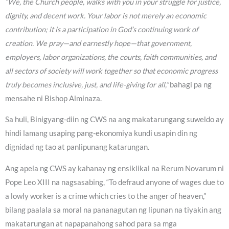
“We, the Church people, walks with you in your struggle for justice,
dignity, and decent work. Your labor is not merely an economic
contribution; it is a participation in God’s continuing work of
creation. We pray—and earnestly hope—that government,
employers, labor organizations, the courts, faith communities, and
all sectors of society will work together so that economic progress
truly becomes inclusive, just, and life-giving for all,”
bahagi pa ng
mensahe ni Bishop Alminaza.
Sa huli, Binigyang-diin ng CWS na ang makatarungang suweldo ay
hindi lamang usaping pang-ekonomiya kundi usapin din ng
dignidad ng tao at panlipunang katarungan.
Ang apela ng CWS ay kahanay ng ensiklikal na Rerum Novarum ni
Pope Leo XIII na nagsasabing, “To defraud anyone of wages due to
a lowly worker is a crime which cries to the anger of heaven,”
bilang paalala sa moral na pananagutan ng lipunan na tiyakin ang
makatarungan at napapanahong sahod para sa mga