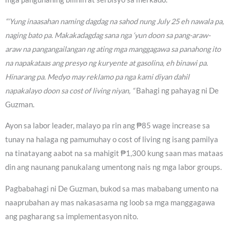
“‘Yung inaasahan naming dagdag na sahod nung July 25 eh nawala pa,
naging bato pa. Makakadagdag sana nga ‘yun doon sa pang-araw-
araw na pangangailangan ng ating mga manggagawa sa panahong ito
na napakataas ang presyo ng kuryente at gasolina, eh binawi pa.
Hinarang pa. Medyo may reklamo pa nga kami diyan dahil
napakalayo doon sa cost of living niyan, “
Bahagi ng pahayag ni De
Guzman.
Ayon sa labor leader, malayo pa rin ang ₱85 wage increase sa
tunay na halaga ng pamumuhay o cost of living ng isang pamilya
na tinatayang aabot na sa mahigit ₱1,300 kung saan mas mataas
din ang naunang panukalang umentong nais ng mga labor groups.
Pagbabahagi ni De Guzman, bukod sa mas mababang umento na
naaprubahan ay mas nakasasama ng loob sa mga manggagawa
ang pagharang sa implementasyon nito.