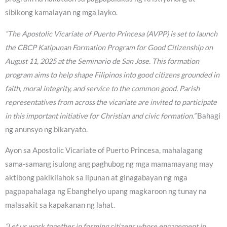
sibikong kamalayan ng mga layko.
“The Apostolic Vicariate of Puerto Princesa (AVPP) is set to launch
the CBCP Katipunan Formation Program for Good Citizenship on
August 11, 2025 at the Seminario de San Jose. This formation
program aims to help shape Filipinos into good citizens grounded in
faith, moral integrity, and service to the common good. Parish
representatives from across the vicariate are invited to participate
in this important initiative for Christian and civic formation.”
Bahagi
ng anunsyo ng bikaryato.
Ayon sa Apostolic Vicariate of Puerto Princesa, mahalagang
sama-samang isulong ang paghubog ng mga mamamayang may
aktibong pakikilahok sa lipunan at ginagabayan ng mga
pagpapahalaga ng Ebanghelyo upang magkaroon ng tunay na
malasakit sa kapakanan ng lahat.
“Let us work together in forming citizens whose engagement in