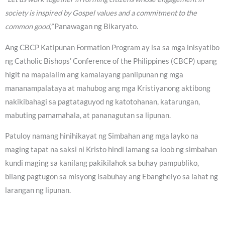
society is inspired by Gospel values and a commitment to the
common good,”
Panawagan ng Bikaryato.
Ang CBCP Katipunan Formation Program ay isa sa mga inisyatibo
ng Catholic Bishops’ Conference of the Philippines (CBCP) upang
higit na mapalalim ang kamalayang panlipunan ng mga
mananampalataya at mahubog ang mga Kristiyanong aktibong
nakikibahagi sa pagtataguyod ng katotohanan, katarungan,
mabuting pamamahala, at pananagutan sa lipunan.
Patuloy namang hinihikayat ng Simbahan ang mga layko na
maging tapat na saksi ni Kristo hindi lamang sa loob ng simbahan
kundi maging sa kanilang pakikilahok sa buhay pampubliko,
bilang pagtugon sa misyong isabuhay ang Ebanghelyo sa lahat ng
larangan ng lipunan.