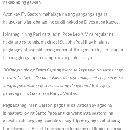
nakabinbing gawain.
Ayon kay Fr. Gaston, mahalaga rin ang pangangalaga sa
kalusugan bilang bahagi ng paglilingkod sa Diyos at sa kapwa.
Ibinahagi rin ng Pari na tulad ni Pope Leo XIV na regular na
naglalaro ng tennis, maging si St. John Paul II ay kilala sa
paglangoy at pag-ski upang mapanatili ang mabuting kalusugan
habang ginagampanan ang kanyang ministeryo.
“Kailangan din ng Santo Papa ng exercise kaya tayo rin sana ay nag-
e-exercise tayo… Dapat malakas din tayo upang makapag-serve sa
ating kapwa, makapag-serve sa ating Panginoon.”
Bahagi ng
pahayag ni Fr. Gaston sa Radyo Veritas.
Pagbabahagi ni Fr. Gaston, pagbalik sa Vatican ay agad na
ipinagpatuloy ng Santo Papa ang kanyang mga pastoral na
gawain, kabilang ang pagdalo sa pagtitipon ng mga kabataang
Franciscans sa Assisi, kung saan sa kanyang pakikipag-usap sa