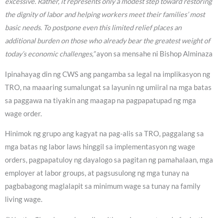
excessive. Rather, it represents only a modest step toward restoring
the dignity of labor and helping workers meet their families’ most
basic needs. To postpone even this limited relief places an
additional burden on those who already bear the greatest weight of
today’s economic challenges,”
ayon sa mensahe ni Bishop Alminaza
Ipinahayag din ng CWS ang pangamba sa legal na implikasyon ng
TRO, na maaaring sumalungat sa layunin ng umiiral na mga batas
sa paggawa na tiyakin ang maagap na pagpapatupad ng mga
wage order.
Hinimok ng grupo ang kagyat na pag-alis sa TRO, paggalang sa
mga batas ng labor laws hinggil sa implementasyon ng wage
orders, pagpapatuloy ng dayalogo sa pagitan ng pamahalaan, mga
employer at labor groups, at pagsusulong ng mga tunay na
pagbabagong maglalapit sa minimum wage sa tunay na family
living wage.