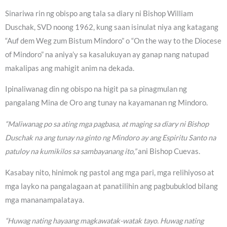
Sinariwa rin ng obispo ang tala sa diary ni Bishop William
Duschak, SVD noong 1962, kung saan isinulat niya ang katagang
“Auf dem Weg zum Bistum Mindoro” o “On the way to the Diocese
of Mindoro” na aniya’y sa kasalukuyan ay ganap nang natupad
makalipas ang mahigit anim na dekada.
Ipinaliwanag din ng obispo na higit pa sa pinagmulan ng
pangalang Mina de Oro ang tunay na kayamanan ng Mindoro.
“Maliwanag po sa ating mga pagbasa, at maging sa diary ni Bishop
Duschak na ang tunay na ginto ng Mindoro ay ang Espiritu Santo na
patuloy na kumikilos sa sambayanang ito,”
ani Bishop Cuevas.
Kasabay nito, hinimok ng pastol ang mga pari, mga relihiyoso at
mga layko na pangalagaan at panatilihin ang pagbubuklod bilang
mga mananampalataya.
“Huwag nating hayaang magkawatak-watak tayo. Huwag nating