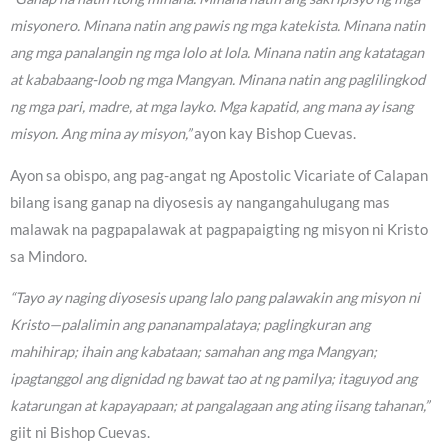
misyonero. Minana natin ang pawis ng mga katekista. Minana natin
ang mga panalangin ng mga lolo at lola. Minana natin ang katatagan
at kababaang-loob ng mga Mangyan. Minana natin ang paglilingkod
ng mga pari, madre, at mga layko. Mga kapatid, ang mana ay isang
misyon. Ang mina ay misyon,”
ayon kay Bishop Cuevas.
Ayon sa obispo, ang pag-angat ng Apostolic Vicariate of Calapan
bilang isang ganap na diyosesis ay nangangahulugang mas
malawak na pagpapalawak at pagpapaigting ng misyon ni Kristo
sa Mindoro.
“Tayo ay naging diyosesis upang lalo pang palawakin ang misyon ni
Kristo—palalimin ang pananampalataya; paglingkuran ang
mahihirap; ihain ang kabataan; samahan ang mga Mangyan;
ipagtanggol ang dignidad ng bawat tao at ng pamilya; itaguyod ang
katarungan at kapayapaan; at pangalagaan ang ating iisang tahanan,”
giit ni Bishop Cuevas.