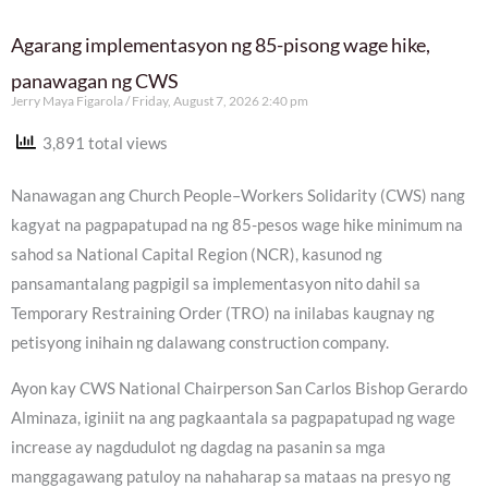
Agarang implementasyon ng 85-pisong wage hike,
panawagan ng CWS
Jerry Maya Figarola
Friday, August 7, 2026 2:40 pm
3,891 total views
Nanawagan ang Church People–Workers Solidarity (CWS) nang
kagyat na pagpapatupad na ng 85-pesos wage hike minimum na
sahod sa National Capital Region (NCR), kasunod ng
pansamantalang pagpigil sa implementasyon nito dahil sa
Temporary Restraining Order (TRO) na inilabas kaugnay ng
petisyong inihain ng dalawang construction company.
Ayon kay CWS National Chairperson San Carlos Bishop Gerardo
Alminaza, iginiit na ang pagkaantala sa pagpapatupad ng wage
increase ay nagdudulot ng dagdag na pasanin sa mga
manggagawang patuloy na nahaharap sa mataas na presyo ng