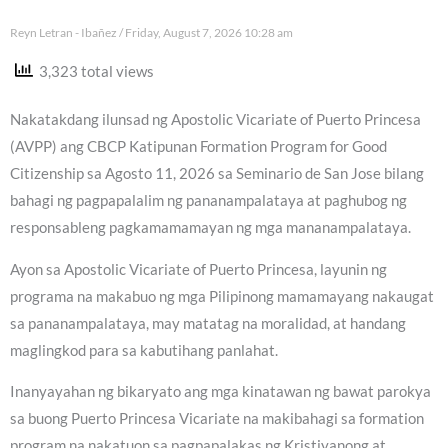
Reyn Letran - Ibañez
Friday, August 7, 2026 10:28 am
3,323 total views
Nakatakdang ilunsad ng Apostolic Vicariate of Puerto Princesa
(AVPP) ang CBCP Katipunan Formation Program for Good
Citizenship sa Agosto 11, 2026 sa Seminario de San Jose bilang
bahagi ng pagpapalalim ng pananampalataya at paghubog ng
responsableng pagkamamamayan ng mga mananampalataya.
Ayon sa Apostolic Vicariate of Puerto Princesa, layunin ng
programa na makabuo ng mga Pilipinong mamamayang nakaugat
sa pananampalataya, may matatag na moralidad, at handang
maglingkod para sa kabutihang panlahat.
Inanyayahan ng bikaryato ang mga kinatawan ng bawat parokya
sa buong Puerto Princesa Vicariate na makibahagi sa formation
program na nakatuon sa pagpapalakas ng Kristiyanong at