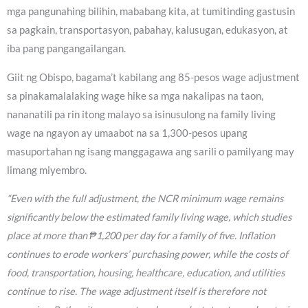
mga pangunahing bilihin, mababang kita, at tumitinding gastusin
sa pagkain, transportasyon, pabahay, kalusugan, edukasyon, at
iba pang pangangailangan.
Giit ng Obispo, bagama’t kabilang ang 85-pesos wage adjustment
sa pinakamalalaking wage hike sa mga nakalipas na taon,
nananatili pa rin itong malayo sa isinusulong na family living
wage na ngayon ay umaabot na sa 1,300-pesos upang
masuportahan ng isang manggagawa ang sarili o pamilyang may
limang miyembro.
“Even with the full adjustment, the NCR minimum wage remains
significantly below the estimated family living wage, which studies
place at more than ₱1,200 per day for a family of five. Inflation
continues to erode workers’ purchasing power, while the costs of
food, transportation, housing, healthcare, education, and utilities
continue to rise. The wage adjustment itself is therefore not