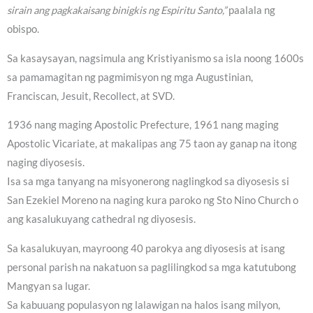
sirain ang pagkakaisang binigkis ng Espiritu Santo,”
paalala ng
obispo.
Sa kasaysayan, nagsimula ang Kristiyanismo sa isla noong 1600s
sa pamamagitan ng pagmimisyon ng mga Augustinian,
Franciscan, Jesuit, Recollect, at SVD.
1936 nang maging Apostolic Prefecture, 1961 nang maging
Apostolic Vicariate, at makalipas ang 75 taon ay ganap na itong
naging diyosesis.
Isa sa mga tanyang na misyonerong naglingkod sa diyosesis si
San Ezekiel Moreno na naging kura paroko ng Sto Nino Church o
ang kasalukuyang cathedral ng diyosesis.
Sa kasalukuyan, mayroong 40 parokya ang diyosesis at isang
personal parish na nakatuon sa paglilingkod sa mga katutubong
Mangyan sa lugar.
Sa kabuuang populasyon ng lalawigan na halos isang milyon,