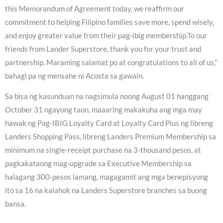
this Memorandum of Agreement today, we reaffirm our
commitment to helping Filipino families save more, spend wisely,
and enjoy greater value from their pag-ibig membership.To our
friends from Lander Superstore, thank you for your trust and
partnership. Maraming salamat po at congratulations to all of us,”
bahagi pa ng mensahe ni Acosta sa gawain.
Sa bisa ng kasunduan na nagsimula noong August 01 hanggang
October 31 ngayong taon, maaaring makakuha ang mga may
hawak ng Pag-IBIG Loyalty Card at Loyalty Card Plus ng libreng
Landers Shopping Pass, libreng Landers Premium Membership sa
minimum na single-receipt purchase na 3-thousand pesos, at
pagkakataong mag-upgrade sa Executive Membership sa
halagang 300-pesos lamang, magagamit ang mga benepisyong
ito sa 16 na kalahok na Landers Superstore branches sa buong
bansa.