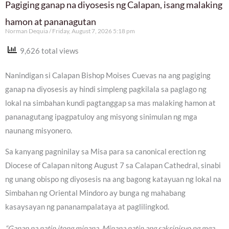
Pagiging ganap na diyosesis ng Calapan, isang malaking
hamon at pananagutan
Norman Dequia
Friday, August 7, 2026 5:18 pm
9,626 total views
Nanindigan si Calapan Bishop Moises Cuevas na ang pagiging
ganap na diyosesis ay hindi simpleng pagkilala sa paglago ng
lokal na simbahan kundi pagtanggap sa mas malaking hamon at
pananagutang ipagpatuloy ang misyong sinimulan ng mga
naunang misyonero.
Sa kanyang pagninilay sa Misa para sa canonical erection ng
Diocese of Calapan nitong August 7 sa Calapan Cathedral, sinabi
ng unang obispo ng diyosesis na ang bagong katayuan ng lokal na
Simbahan ng Oriental Mindoro ay bunga ng mahabang
kasaysayan ng pananampalataya at paglilingkod.
“Ganap na natin itong minana. Minana natin ang sakripisyo ng mga