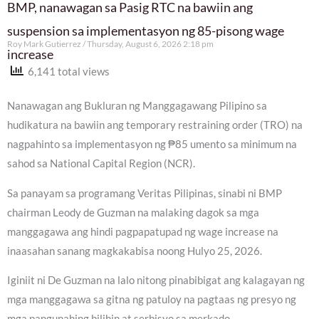
BMP, nanawagan sa Pasig RTC na bawiin ang
suspension sa implementasyon ng 85-pisong wage
Roy Mark Gutierrez
Thursday, August 6, 2026 2:18 pm
increase
6,141 total views
Nanawagan ang Bukluran ng Manggagawang Pilipino sa
hudikatura na bawiin ang temporary restraining order (TRO) na
nagpahinto sa implementasyon ng ₱85 umento sa minimum na
sahod sa National Capital Region (NCR).
Sa panayam sa programang Veritas Pilipinas, sinabi ni BMP
chairman Leody de Guzman na malaking dagok sa mga
manggagawa ang hindi pagpapatupad ng wage increase na
inaasahan sanang magkakabisa noong Hulyo 25, 2026.
Iginiit ni De Guzman na lalo nitong pinabibigat ang kalagayan ng
mga manggagawa sa gitna ng patuloy na pagtaas ng presyo ng
mga pangunahing bilihin at serbisyo sa merkado.