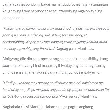
paglalabas ng pondo ng bayan na nagdudulot ng mga katanungan
kaugnay ng transparency at accountability ng mga opisyal ng
pamahalaan.
“Kapag tayo ay namamahala, may sinusunod tayong mga prinsipyo ng
good governance tulad ng rule of law, transparency, at
accountability. Kapag may mga pangyayaring nagiging kaduda-duda,
mahalagang mabigyang-linaw ito.”
Dagdag pa ni Mantillas.
Binigyang-diin din ng propesor ang command responsibility, kung
saan sinabi niyang hindi maaaring ihiwalay ang pananagutan ng
pinuno ng isang ahensya sa paggamit ng pondo ng gobyerno.
“Hindi puwedeng may perang na-disburse na hindi nalalaman ng
head of agency. Bago magamit ang pondo ng gobyerno, dumaraan ito
sa iba’t ibang proseso at pag-apruba.”
Ayon pa kay Mantillas.
Nagbabala rin si Mantillas laban sa mga pagtatangkang