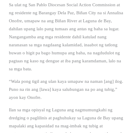
Sa ulat ng San Pablo Diocesan Social Action Commission at
ng residente ng Barangay Dela Paz, Biñan City na si Annalisa
Onofre, umapaw na ang Biñan River at Laguna de Bay,
dahilan upang lalo pang tumaas ang antas ng baha sa lugar.
Nangangamba ang mga residente dahil katulad nang
naranasan sa mga nagdaang kalamidad, inaabot ng tatlong
buwan o higit pa bago humupa ang baha, na nagdudulot ng
pagtaas ng kaso ng dengue at iba pang karamdaman, lalo na
sa mga bata.
“Wala pong tigil ang ulan kaya umapaw na naman [ang] ilog.
Puno na rin ang [lawa] kaya salubungan na po ang tubig,”
ayon kay Onofre.
Ilan sa mga opisyal ng Laguna ang nagmumungkahi ng
dredging o paglilinis at paghuhukay sa Laguna de Bay upang
mapalaki ang kapasidad na mag-imbak ng tubig at