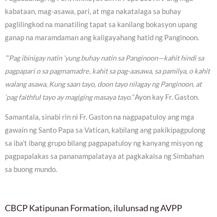
kabataan, mag-asawa, pari, at mga nakatalaga sa buhay
paglilingkod na manatiling tapat sa kanilang bokasyon upang
ganap na maramdaman ang kaligayahang hatid ng Panginoon.
“‘Pag ibinigay natin ‘yung buhay natin sa Panginoon—kahit hindi sa
pagpapari o sa pagmamadre, kahit sa pag-aasawa, sa pamilya, o kahit
walang asawa, Kung saan tayo, doon tayo nilagay ng Panginoon, at
‘pag faithful tayo ay magiging masaya tayo.”
Ayon kay Fr. Gaston.
Samantala, sinabi rin ni Fr. Gaston na nagpapatuloy ang mga
gawain ng Santo Papa sa Vatican, kabilang ang pakikipagpulong
sa iba’t ibang grupo bilang pagpapatuloy ng kanyang misyon ng
pagpapalakas sa pananampalataya at pagkakaisa ng Simbahan
sa buong mundo.
CBCP Katipunan Formation, ilulunsad ng AVPP