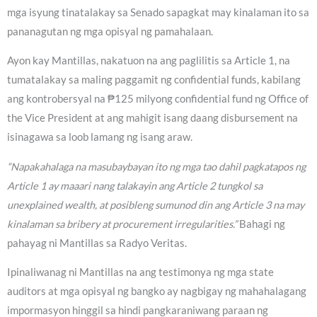
mga isyung tinatalakay sa Senado sapagkat may kinalaman ito sa
pananagutan ng mga opisyal ng pamahalaan.
Ayon kay Mantillas, nakatuon na ang paglilitis sa Article 1, na
tumatalakay sa maling paggamit ng confidential funds, kabilang
ang kontrobersyal na ₱125 milyong confidential fund ng Office of
the Vice President at ang mahigit isang daang disbursement na
isinagawa sa loob lamang ng isang araw.
“Napakahalaga na masubaybayan ito ng mga tao dahil pagkatapos ng
Article 1 ay maaari nang talakayin ang Article 2 tungkol sa
unexplained wealth, at posibleng sumunod din ang Article 3 na may
kinalaman sa bribery at procurement irregularities.”
Bahagi ng
pahayag ni Mantillas sa Radyo Veritas.
Ipinaliwanag ni Mantillas na ang testimonya ng mga state
auditors at mga opisyal ng bangko ay nagbigay ng mahahalagang
impormasyon hinggil sa hindi pangkaraniwang paraan ng