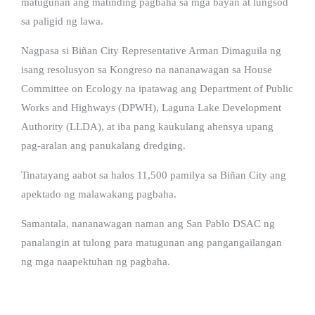
matugunan ang matinding pagbaha sa mga bayan at lungsod
sa paligid ng lawa.
Nagpasa si Biñan City Representative Arman Dimaguila ng
isang resolusyon sa Kongreso na nananawagan sa House
Committee on Ecology na ipatawag ang Department of Public
Works and Highways (DPWH), Laguna Lake Development
Authority (LLDA), at iba pang kaukulang ahensya upang
pag-aralan ang panukalang dredging.
Tinatayang aabot sa halos 11,500 pamilya sa Biñan City ang
apektado ng malawakang pagbaha.
Samantala, nananawagan naman ang San Pablo DSAC ng
panalangin at tulong para matugunan ang pangangailangan
ng mga naapektuhan ng pagbaha.