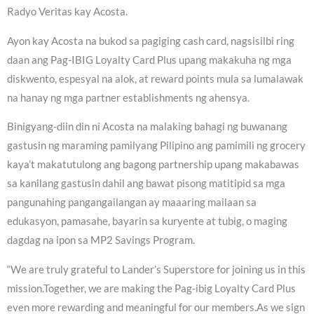
Radyo Veritas kay Acosta.
Ayon kay Acosta na bukod sa pagiging cash card, nagsisilbi ring
daan ang Pag-IBIG Loyalty Card Plus upang makakuha ng mga
diskwento, espesyal na alok, at reward points mula sa lumalawak
na hanay ng mga partner establishments ng ahensya.
Binigyang-diin din ni Acosta na malaking bahagi ng buwanang
gastusin ng maraming pamilyang Pilipino ang pamimili ng grocery
kaya’t makatutulong ang bagong partnership upang makabawas
sa kanilang gastusin dahil ang bawat pisong matitipid sa mga
pangunahing pangangailangan ay maaaring mailaan sa
edukasyon, pamasahe, bayarin sa kuryente at tubig, o maging
dagdag na ipon sa MP2 Savings Program.
“We are truly grateful to Lander’s Superstore for joining us in this
mission.Together, we are making the Pag-ibig Loyalty Card Plus
even more rewarding and meaningful for our members.As we sign