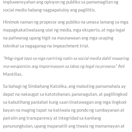
impluwensyahan ang opinyon ng publiko sa pamamagitan ng
social media habang nagpapatuloy ang paglilitis.
Hinimok naman ng propesor ang publiko na umasa lamang sa mga
mapagkakatiwalaang ulat ng media, mga eksperto, at mga legal
na paliwanag upang higit na maunawaan ang mga usaping
teknikal sa nagaganap na impeachment trial.
“Mag-ingat tayo sa mga naririnig natin sa social media dahil maaaring
ma-weaponize ang impormasyon sa labas ng legal na proseso.
” Ani
Mantillas.
Sa bahagi ng Simbahang Katolika, ang mabuting pamamahala ay
dapat na nakaugat sa katotohanan, pananagutan, at paglilingkod
sa kabutihang panlahat kung saan tinatawagan ang mga lingkod-
bayan na maging tapat na katiwala ng pondo ng sambayanan at
pairalin ang transparency at integridad sa kanilang
panunungkulan, upang mapanatili ang tiwala ng mamamayan at