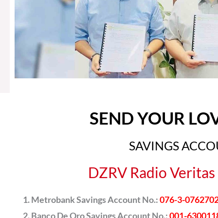
SEND YOUR LO
SAVINGS ACC
DZRV Radio Veritas 
Metrobank Savings Account No.:
076-3-076270
Banco De Oro Savings Account No.:
001-630011