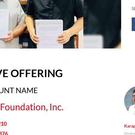
S
VE OFFERING
OUNT NAME
Foundation, Inc.
210
Karap
876
Wednes