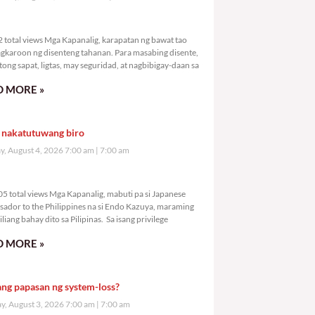
,782 total views
 total views Mga Kapanalig, karapatan ng bawat tao
gkaroon ng disenteng tahanan. Para masabing disente,
tong sapat, ligtas, may seguridad, at nagbibigay-daan sa
 MORE »
 nakatutuwang biro
y, August 4, 2026 7:00 am
7:00 am
0,705 total views
5 total views Mga Kapanalig, mabuti pa si Japanese
ador to the Philippines na si Endo Kazuya, maraming
liang bahay dito sa Pilipinas. Sa isang privilege
 MORE »
ang papasan ng system-loss?
, August 3, 2026 7:00 am
7:00 am