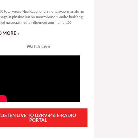
6,150 total views
0 total views Mga Kapanalig, sinong ayaw manalo ng
bago at pinakasikat na smartphone? Ganito inakit ng
ikat na social media influencer ang mahigit 50
 MORE »
Watch Live
LISTEN LIVE TO DZRV846 E-RADIO
PORTAL