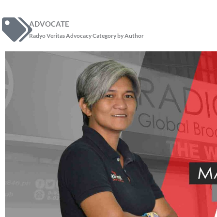
ADVOCATE
Radyo Veritas Advocacy Category by Author