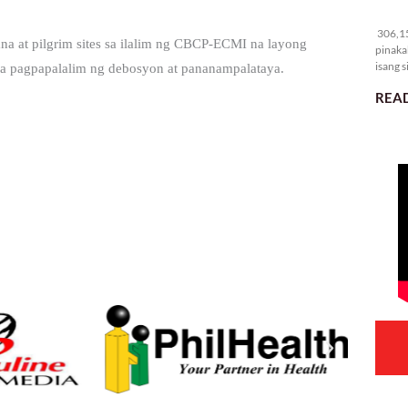
30
306,15
a at pilgrim sites sa ilalim ng CBCP-ECMI na layong
pinaka
isang s
sa pagpapalalim ng debosyon at pananampalataya.
READ