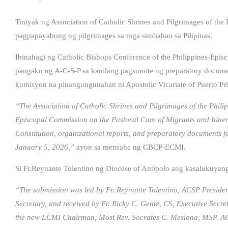
Tiniyak ng Association of Catholic Shrines and Pilgrimages of the
pagpapayabong ng pilgrimages sa mga simbahan sa Pilipinas.
Ibinahagi ng Catholic Bishops Conference of the Philippines-Epis
pangako ng A-C-S-P sa kanilang pagsumite ng preparatory document
kumisyon na pinangungunahan ni Apostolic Vicariate of Puerto Pr
“The Association of Catholic Shrines and Pilgrimages of the Phili
Episcopal Commission on the Pastoral Care of Migrants and Itin
Constitution, organizational reports, and preparatory documents f
January 5, 2026,”
ayon sa mensahe ng CBCP-ECMI.
Si Fr.Reynante Tolentino ng Diocese of Antipolo ang kasalukuya
“The submission was led by Fr. Reynante Tolentino, ACSP Preside
Secretary, and received by Fr. Ricky C. Gente, CS, Executive Secr
the new ECMI Chairman, Most Rev. Socrates C. Mesiona, MSP. ACS