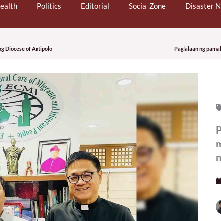
ealth
Politics
Editorial
Social Zone
Disaster 
ng Diocese of Antipolo
Paglalaan ng pamah
P
m
n