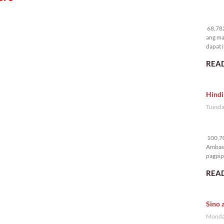
68
68,782
ang ma
dapat i
READ
Hindi
Tuesda
10
100,70
Ambass
pagpipi
READ
Sino 
Monday