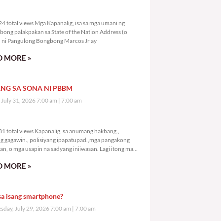
2,724 total views
4 total views Mga Kapanalig, isa sa mga umani ng
bong palakpakan sa State of the Nation Address (o
ni Pangulong Bongbong Marcos Jr ay
 MORE »
NG SA SONA NI PBBM
, July 31, 2026 7:00 am
7:00 am
4,781 total views
1 total views Kapanalig, sa anumang hakbang.,
g gagawin., polisiyang ipapatupad.,mga pangakong
an, o mga usapin na sadyang iniiwasan. Lagi itong may
 Hindi ibig sabihin,
 MORE »
sa isang smartphone?
day, July 29, 2026 7:00 am
7:00 am