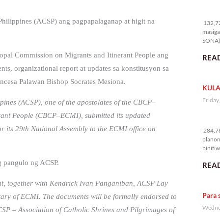
13
 Philippines (ACSP) ang pagpapalaganap at higit na
132,72
masiga
SONA) 
copal Commission on Migrants and Itinerant People ang
READ
s, organizational report at updates sa konstitusyon sa
incesa Palawan Bishop Socrates Mesiona.
KULA
Friday
ppines (ACSP), one of the apostolates of the CBCP–
erant People (CBCP–ECMI), submitted its updated
28
or its 29th National Assembly to the ECMI office on
284,78
planon
binitiw
kulang.
ng pangulo ng ACSP.
READ
nt, together with Kendrick Ivan Panganiban, ACSP Lay
Para 
etary of ECMI. The documents will be formally endorsed to
Wednes
P – Association of Catholic Shrines and Pilgrimages of