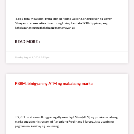
6,663 total views
6,663 total views Binigyang-diin ni Rodne Galicha, chairperson ng Bayay
Sibuyanon at executive director ng Living Laudato Si’ Philippines, ang
kahalagahan ng pagkakaisa ng mamamayan at
READ MORE »
Monday, August 3, 2026 6:25 pm
PBBM, binigyan ng ATM ng mababang marka
39,931 total views
39,931 total views Binigyan ng Alyansa Tigil Mina (ATM) ng pinakamababang
marka ang administrasyon ni Pangulong Ferdinand Marcos, Jr. sa usapin ng
pagmimina, kasabay ng ikalimang