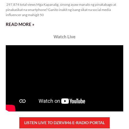
297,874 total views Mga Kapanalig, sinong ayaw manalo ng pinakabago at
pinakasikat na smartphone? Ganito inakit ng isang sikat na social media
influencer ang mahigit 50
READ MORE »
Watch Live
LISTEN LIVE TO DZRV846 E-RADIO PORTAL