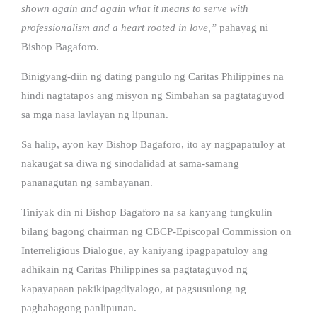
shown again and again what it means to serve with
professionalism and a heart rooted in love,”
pahayag ni
Bishop Bagaforo.
Binigyang-diin ng dating pangulo ng Caritas Philippines na
hindi nagtatapos ang misyon ng Simbahan sa pagtataguyod
sa mga nasa laylayan ng lipunan.
Sa halip, ayon kay Bishop Bagaforo, ito ay nagpapatuloy at
nakaugat sa diwa ng sinodalidad at sama-samang
pananagutan ng sambayanan.
Tiniyak din ni Bishop Bagaforo na sa kanyang tungkulin
bilang bagong chairman ng CBCP-Episcopal Commission on
Interreligious Dialogue, ay kaniyang ipagpapatuloy ang
adhikain ng Caritas Philippines sa pagtataguyod ng
kapayapaan pakikipagdiyalogo, at pagsusulong ng
pagbabagong panlipunan.