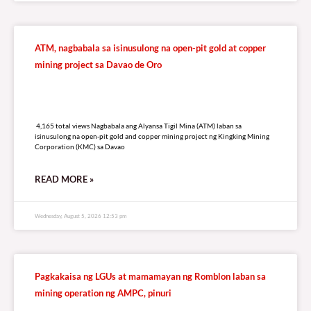
ATM, nagbabala sa isinusulong na open-pit gold at copper
mining project sa Davao de Oro
4,165 total views
4,165 total views Nagbabala ang Alyansa Tigil Mina (ATM) laban sa
isinusulong na open-pit gold and copper mining project ng Kingking Mining
Corporation (KMC) sa Davao
READ MORE »
Wednesday, August 5, 2026 12:53 pm
Pagkakaisa ng LGUs at mamamayan ng Romblon laban sa
mining operation ng AMPC, pinuri