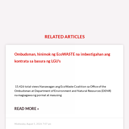
RELATED
A
R
T
I
C
L
E
S
Ombudsman, hinimok ng EcoWASTE na imbestigahan ang
kontrata sa basura ng LGU’s
15,426 total views
15,426 total views Nanawagan ang EcoWaste Coalition sa Office of the
Ombudsman at Department of Environment and Natural Resources (DENR)
na magsagawa ng pormal at masusing
READ MORE »
Wednesday, August 5, 2026 7:07 pm