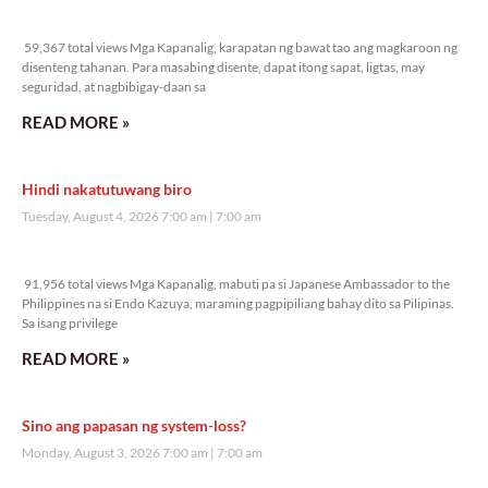
59,367 total views
59,367 total views Mga Kapanalig, karapatan ng bawat tao ang magkaroon ng
disenteng tahanan. Para masabing disente, dapat itong sapat, ligtas, may
seguridad, at nagbibigay-daan sa
READ MORE »
Hindi nakatutuwang biro
Tuesday, August 4, 2026 7:00 am
7:00 am
91,956 total views
91,956 total views Mga Kapanalig, mabuti pa si Japanese Ambassador to the
Philippines na si Endo Kazuya, maraming pagpipiliang bahay dito sa Pilipinas.
Sa isang privilege
READ MORE »
Sino ang papasan ng system-loss?
Monday, August 3, 2026 7:00 am
7:00 am