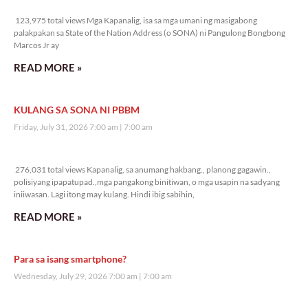
123,975 total views
123,975 total views Mga Kapanalig, isa sa mga umani ng masigabong
palakpakan sa State of the Nation Address (o SONA) ni Pangulong Bongbong
Marcos Jr ay
READ MORE »
KULANG SA SONA NI PBBM
Friday, July 31, 2026 7:00 am
7:00 am
276,031 total views
276,031 total views Kapanalig, sa anumang hakbang., planong gagawin.,
polisiyang ipapatupad.,mga pangakong binitiwan, o mga usapin na sadyang
iniiwasan. Lagi itong may kulang. Hindi ibig sabihin,
READ MORE »
Para sa isang smartphone?
Wednesday, July 29, 2026 7:00 am
7:00 am
297,874 total views