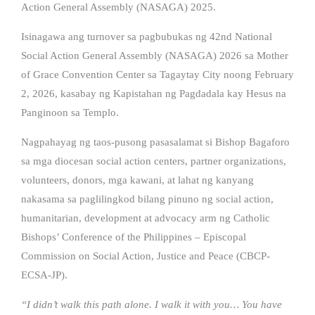
Action General Assembly (NASAGA) 2025.
Isinagawa ang turnover sa pagbubukas ng 42nd National
Social Action General Assembly (NASAGA) 2026 sa Mother
of Grace Convention Center sa Tagaytay City noong February
2, 2026, kasabay ng Kapistahan ng Pagdadala kay Hesus na
Panginoon sa Templo.
Nagpahayag ng taos-pusong pasasalamat si Bishop Bagaforo
sa mga diocesan social action centers, partner organizations,
volunteers, donors, mga kawani, at lahat ng kanyang
nakasama sa paglilingkod bilang pinuno ng social action,
humanitarian, development at advocacy arm ng Catholic
Bishops’ Conference of the Philippines – Episcopal
Commission on Social Action, Justice and Peace (CBCP-
ECSA-JP).
“I didn’t walk this path alone. I walk it with you… You have