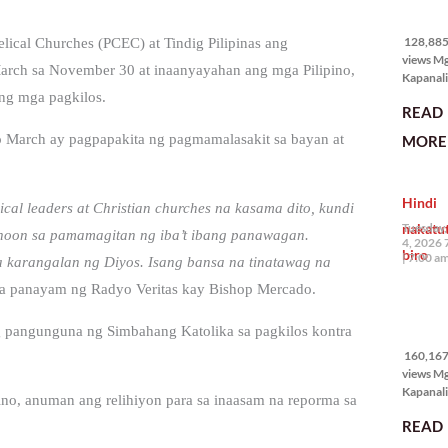
128,885
views
128,885 
lical Churches (PCEC) at Tindig Pilipinas ang
views M
arch sa November 30 at inaanyayahan ang mga Pilipino,
Kapanali
karapat
ng mga pagkilos.
READ
bawat ta
magkaro
o March ay pagpapakita ng pagmamalasakit sa bayan at
MORE 
disenten
tahanan.
masabin
Hindi
disente,
al leaders at Christian churches na kasama dito, kundi
itong sa
nakatu
Tuesday,
inoon sa pamamagitan ng iba’t ibang panawagan.
ligtas, m
4, 2026 
biro
segurida
7:00 a
a karangalan ng Diyos. Isang bansa na tinatawag na
nagbibig
a panayam ng Radyo Veritas kay Bishop Mercado.
sa
160,167
 pangunguna ng Simbahang Katolika sa pagkilos kontra
views
160,167 
views M
Kapanali
ino, anuman ang relihiyon para sa inaasam na reporma sa
mabuti p
READ
Japanes
Ambassa