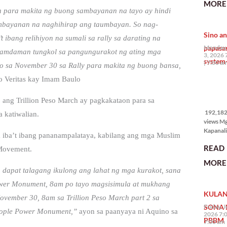
MORE 
the Phil
on para makita ng buong sambayanan na tayo ay hindi
na si En
ambayanan na naghihirap ang taumbayan. So nag-
Kazuya,
Sino an
maramin
 ibang relihiyon na sumali sa rally sa darating na
pagpipil
papasa
Monday,
aramdaman tungkol sa pangungurakot ng ating mga
bahay di
3, 2026 
system-
Pilipinas
7:00 a
yo sa November 30 sa Rally para makita ng buong bansa,
isang pri
 Veritas kay Imam Baulo
192,182
ang Trillion Peso March ay pagkakataon para sa
views
192,182 
 katiwalian.
views M
Kapanalig
sa iba’t ibang pananampalataya, kabilang ang mga Muslim
mga uma
READ
masigab
 Movement.
palakpak
MORE 
State of 
a dapat talagang ikulong ang lahat ng mga kurakot, sana
Nation 
Power Monument, 8am po tayo magsisimula at mukhang
(o SONA)
KULAN
Pangulo
ovember 30, 8am sa Trillion Peso March part 2 sa
Bongbo
SONA 
Friday, J
eople Power Monument,”
ayon sa paanyaya ni Aquino sa
Marcos J
2026 7:
PBBM
7:00 am