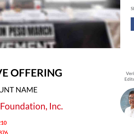
S
VE OFFERING
Ver
Edit
OUNT NAME
Foundation, Inc.
210
876