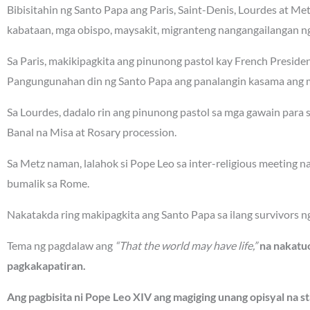
Bibisitahin ng Santo Papa ang Paris, Saint-Denis, Lourdes at Me
kabataan, mga obispo, maysakit, migranteng nangangailangan ng 
Sa Paris, makikipagkita ang pinunong pastol kay French Presi
Pangungunahan din ng Santo Papa ang panalangin kasama ang m
Sa Lourdes, dadalo rin ang pinunong pastol sa mga gawain para
Banal na Misa at Rosary procession.
Sa Metz naman, lalahok si Pope Leo sa inter-religious meeting 
bumalik sa Rome.
Nakatakda ring makipagkita ang Santo Papa sa ilang survivors n
Tema ng pagdalaw ang
“That the world may have life,”
na nakatuo
pagkakapatiran.
Ang pagbisita ni Pope Leo XIV ang magiging unang opisyal na st