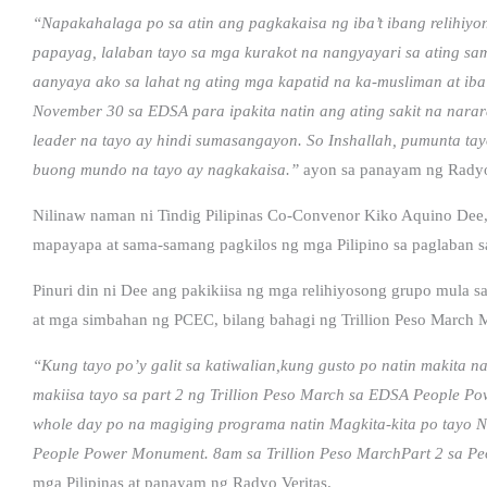
“Napakahalaga po sa atin ang pagkakaisa ng iba’t ibang relihiy
papayag, lalaban tayo sa mga kurakot na nangyayari sa ating s
aanyaya ako sa lahat ng ating mga kapatid na ka-musliman at iba’t
November 30 sa EDSA para ipakita natin ang ating sakit na nar
leader na tayo ay hindi sumasangayon. So Inshallah, pumunta ta
buong mundo na tayo ay nagkakaisa.”
ayon sa panayam ng Radyo
Nilinaw naman ni Tindig Pilipinas Co-Convenor Kiko Aquino Dee, 
mapayapa at sama-samang pagkilos ng mga Pilipino sa paglaban sa
Pinuri din ni Dee ang pakikiisa ng mga relihiyosong grupo mula 
at mga simbahan ng PCEC, bilang bahagi ng Trillion Peso March
“Kung tayo po’y galit sa katiwalian,kung gusto po natin makita n
makiisa tayo sa part 2 ng Trillion Peso March sa EDSA People 
whole day po na magiging programa natin Magkita-kita po tayo N
People Power Monument. 8am sa Trillion Peso MarchPart 2 sa P
mga Pilipinas at panayam ng Radyo Veritas.