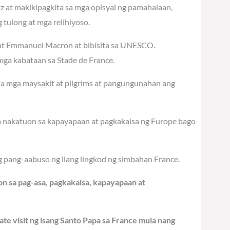
tz at makikipagkita sa mga opisyal ng pamahalaan,
tulong at mga relihiyoso.
dent Emmanuel Macron at bibisita sa UNESCO.
ga kabataan sa Stade de France.
 sa mga maysakit at pilgrims at pangungunahan ang
na nakatuon sa kapayapaan at pagkakaisa ng Europe bago
g pang-aabuso ng ilang lingkod ng simbahan France.
n sa pag-asa, pagkakaisa, kapayapaan at
ate visit ng isang Santo Papa sa France mula nang