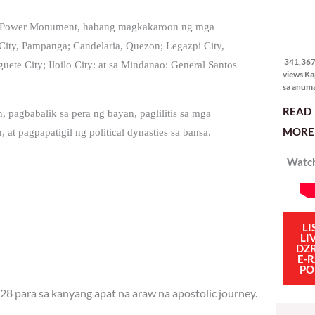
le Power Monument, habang magkakaroon ng mga
341,367
views
s City, Pampanga; Candelaria, Quezon; Legazpi City,
341,367 
ete City; Iloilo City: at sa Mindanao: General Santos
views Ka
sa anum
hakbang.
READ
planong
, pagbabalik sa pera ng bayan, paglilitis sa mga
gagawin.
MORE 
t pagpapatigil ng political dynasties sa bansa.
polisiya
ipapatu
Watch
pangako
binitiwa
usapin n
sadyang
iniiwasan
itong ma
LI
LI
kulang. 
DZ
ibig sabi
E-
PO
28 para sa kanyang apat na araw na apostolic journey.