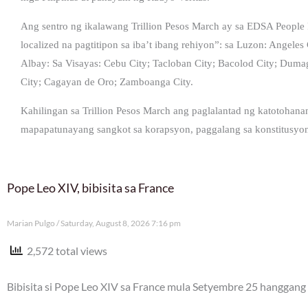
Ang sentro ng ikalawang Trillion Pesos March ay sa EDSA Peop
localized na pagtitipon sa iba’t ibang rehiyon”: sa Luzon: Angele
Albay: Sa Visayas: Cebu City; Tacloban City; Bacolod City; Dumagu
City; Cagayan de Oro; Zamboanga City.
Kahilingan sa Trillion Pesos March ang paglalantad ng katotohanan
mapapatunayang sangkot sa korapsyon, paggalang sa konstitusyon, a
Pope Leo XIV, bibisita sa France
Marian Pulgo
Saturday, August 8, 2026 7:16 pm
2,572 total views
Bibisita si Pope Leo XIV sa France mula Setyembre 25 hanggang 