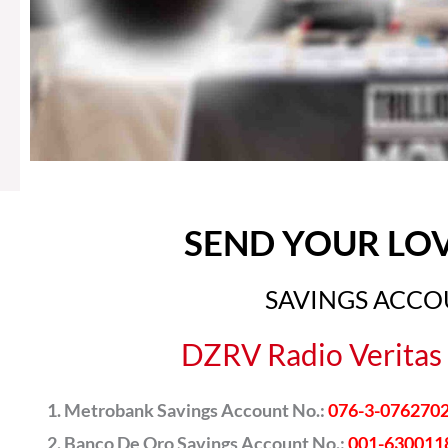
SEND YOUR LO
SAVINGS ACC
DZRV Radio Veritas 
Metrobank Savings Account No.:
076-3-076270
Banco De Oro Savings Account No.:
001-630011