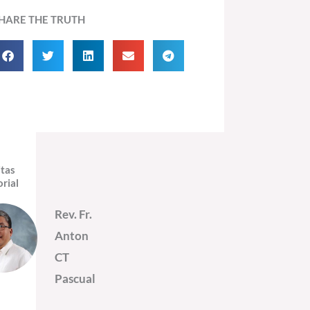
HARE THE TRUTH
itas
orial
Rev. Fr.
Anton
CT
Pascual