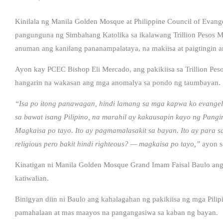
Kinilala ng Manila Golden Mosque at Philippine Council of Evange
pangunguna ng Simbahang Katolika sa ikalawang Trillion Pesos M
anuman ang kanilang pananampalataya, na makiisa at paigtingin a
Ayon kay PCEC Bishop Eli Mercado, ang pakikiisa sa Trillion Pes
hangarin na wakasan ang mga anomalya sa pondo ng taumbayan.
“Isa po itong panawagan, hindi lamang sa mga kapwa ko evangelic
sa bawat isang Pilipino, na marahil ay kakausapin kayo ng Pang
Magkaisa po tayo. Ito ay pagmamalasakit sa bayan. Ito ay para s
religious pero bakit hindi righteous? — magkaisa po tayo,”
ayon s
Kinatigan ni Manila Golden Mosque Grand Imam Faisal Baulo ang
katiwalian.
Binigyan diin ni Baulo ang kahalagahan ng pakikiisa ng mga Pilip
pamahalaan at mas maayos na pangangasiwa sa kaban ng bayan.