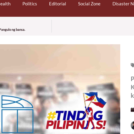
ealth
Politics
Editorial
Social Zone
Disaster 
Pangulo ng bansa.
P
K
k