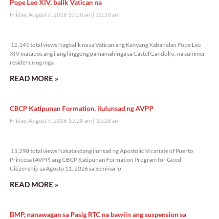
Pope Leo XIV, balik Vatican na
Friday, August 7, 2026 10:50 am
10:50 am
12,141 total views
12,141 total views Nagbalik na sa Vatican ang Kanyang Kabanalan Pope Leo
XIV matapos ang ilang linggong pamamahinga sa Castel Gandolfo, na summer
residence ng mga
READ MORE »
CBCP Katipunan Formation, ilulunsad ng AVPP
Friday, August 7, 2026 10:28 am
10:28 am
11,298 total views
11,298 total views Nakatakdang ilunsad ng Apostolic Vicariate of Puerto
Princesa (AVPP) ang CBCP Katipunan Formation Program for Good
Citizenship sa Agosto 11, 2026 sa Seminario
READ MORE »
BMP, nanawagan sa Pasig RTC na bawiin ang suspension sa