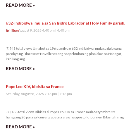
READ MORE »
632-indibidwal mula sa San Isidro Labrador at Holy Family parish,
inilikas
Sunday, August 9, 2026 4:40 pm
4:40 pm
7,943 total views
7,943 total views Umabot sa 196 pamilya o 632 indibidwal mula sa dalawang
parokya ng Diocese of Novaliches ang naapektuhan ng pinalakas na Habagat,
kabilang ang
READ MORE »
Pope Leo XIV, bibisita sa France
Saturday, August 8, 2026 7:16 pm
7:16 pm
30,188 total views
30,188 total views Bibisita si Pope Leo XIV sa France mula Setyembre 25
hanggang 28 para sa kanyang apat na araw na apostolic journey. Bibisitahin ng
READ MORE »