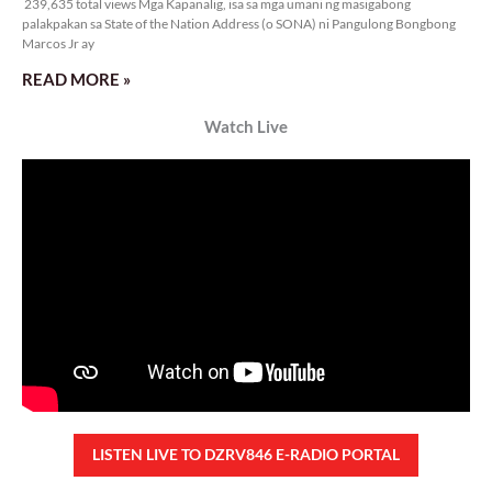
239,635 total views Mga Kapanalig, isa sa mga umani ng masigabong
palakpakan sa State of the Nation Address (o SONA) ni Pangulong Bongbong
Marcos Jr ay
READ MORE »
Watch Live
LISTEN LIVE TO DZRV846 E-RADIO PORTAL