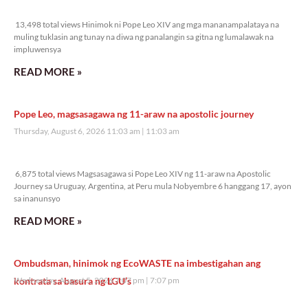
13,498 total views
13,498 total views Hinimok ni Pope Leo XIV ang mga mananampalataya na
muling tuklasin ang tunay na diwa ng panalangin sa gitna ng lumalawak na
impluwensya
READ MORE »
Pope Leo, magsasagawa ng 11-araw na apostolic journey
Thursday, August 6, 2026 11:03 am
11:03 am
6,875 total views
6,875 total views Magsasagawa si Pope Leo XIV ng 11-araw na Apostolic
Journey sa Uruguay, Argentina, at Peru mula Nobyembre 6 hanggang 17, ayon
sa inanunsyo
READ MORE »
Ombudsman, hinimok ng EcoWASTE na imbestigahan ang
kontrata sa basura ng LGU’s
Wednesday, August 5, 2026 7:07 pm
7:07 pm
22,316 total views