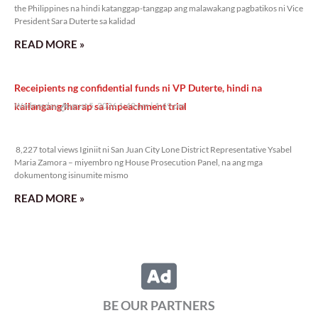
the Philippines na hindi katanggap-tanggap ang malawakang pagbatikos ni Vice
President Sara Duterte sa kalidad
READ MORE »
Receipients ng confidential funds ni VP Duterte, hindi na
kailangang iharap sa impeachment trial
Wednesday, August 5, 2026 1:49 pm
1:49 pm
8,227 total views
8,227 total views Iginiit ni San Juan City Lone District Representative Ysabel
Maria Zamora – miyembro ng House Prosecution Panel, na ang mga
dokumentong isinumite mismo
READ MORE »
BE OUR PARTNERS