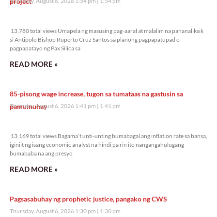
project
Thursday, August 6, 2026 1:54 pm
1:54 pm
13,780 total views
13,780 total views Umapela ng masusing pag-aaral at malalim na pananaliksik
si Antipolo Bishop Ruperto Cruz Santos sa planong pagpapatupad o
pagpapatayo ng Pax Silica sa
READ MORE »
85-pisong wage increase, tugon sa tumataas na gastusin sa
pamumuhay
Thursday, August 6, 2026 1:41 pm
1:41 pm
13,169 total views
13,169 total views Bagama’t unti-unting bumabagal ang inflation rate sa bansa,
iginiit ng isang economic analyst na hindi pa rin ito nangangahulugang
bumababa na ang presyo
READ MORE »
Pagsasabuhay ng prophetic justice, pangako ng CWS
Thursday, August 6, 2026 1:30 pm
1:30 pm