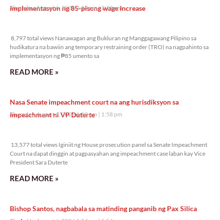
implementasyon ng 85-pisong wage increase
Thursday, August 6, 2026 2:18 pm
2:18 pm
8,797 total views
8,797 total views Nanawagan ang Bukluran ng Manggagawang Pilipino sa
hudikatura na bawiin ang temporary restraining order (TRO) na nagpahinto sa
implementasyon ng ₱85 umento sa
READ MORE »
Nasa Senate impeachment court na ang hurisdiksyon sa
impeachment ni VP Duterte
Thursday, August 6, 2026 1:58 pm
1:58 pm
13,577 total views
13,577 total views Iginiit ng House prosecution panel sa Senate Impeachment
Court na dapat dinggin at pagpasyahan ang impeachment case laban kay Vice
President Sara Duterte
READ MORE »
Bishop Santos, nagbabala sa matinding panganib ng Pax Silica