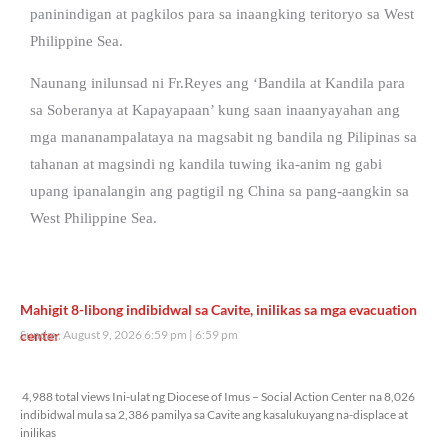
paninindigan at pagkilos para sa inaangking teritoryo sa West
Philippine Sea.
Naunang inilunsad ni Fr.Reyes ang ‘Bandila at Kandila para
sa Soberanya at Kapayapaan’ kung saan inaanyayahan ang
mga mananampalataya na magsabit ng bandila ng Pilipinas sa
tahanan at magsindi ng kandila tuwing ika-anim ng gabi
upang ipanalangin ang pagtigil ng China sa pang-aangkin sa
West Philippine Sea.
Mahigit 8-libong indibidwal sa Cavite, inilikas sa mga evacuation
center
Sunday, August 9, 2026 6:59 pm
6:59 pm
4,988 total views
4,988 total views Ini-ulat ng Diocese of Imus – Social Action Center na 8,026
indibidwal mula sa 2,386 pamilya sa Cavite ang kasalukuyang na-displace at
inilikas