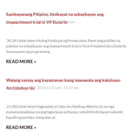
Sambayanang Pilipino, hinikayat na subaybayan ang
impeachment trial ni VP Duterte
Saturday, August 8, 2026 7:10 pm
7:10 pm
30,291 total views
30,291 total views Muling hinikayat ng Prosecution Panel ang publiko na
patuloy na subaybayan ang impeachment trial ni Vice President Sara Duterte.
Sa panayam ng programang
READ MORE »
Walang saysay ang kayamanan kung nawawala ang kaluluwa-
Archbishop Uy
Saturday, August 8, 2026 11:37 am
11:37 am
21,002 total views
21,002 total views Nagpaalala si Cebu Archbishop Alberto Uy sa mga
mananampalataya na ang tagumpay ay biyaya, subalit hindi dapat makamit
kapalit ng pamilya, katapatan at
READ MORE »