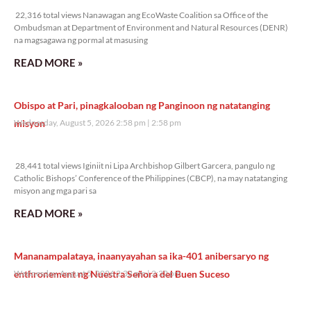
22,316 total views Nanawagan ang EcoWaste Coalition sa Office of the
Ombudsman at Department of Environment and Natural Resources (DENR)
na magsagawa ng pormal at masusing
READ MORE »
Obispo at Pari, pinagkalooban ng Panginoon ng natatanging
misyon
Wednesday, August 5, 2026 2:58 pm
2:58 pm
28,441 total views
28,441 total views Iginiit ni Lipa Archbishop Gilbert Garcera, pangulo ng
Catholic Bishops’ Conference of the Philippines (CBCP), na may natatanging
misyon ang mga pari sa
READ MORE »
Mananampalataya, inaanyayahan sa ika-401 anibersaryo ng
enthronement ng Nuestra Señora del Buen Suceso
Wednesday, August 5, 2026 2:32 pm
2:32 pm
21,455 total views