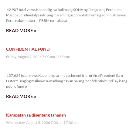
42,907 total views
42,907 total views Kapanalig, sa ikalimang SONA ng Pangulong Ferdinand
Marcos Jr., idinetalye nito ang maraming accomplishment ng administrasyon.
Pero, nakalimutan ni PBBM na i-ulat sa
READ MORE »
CONFIDENTIAL FUND
Friday, August 7, 2026 7:00 am
7:00 am
107,624 total views
107,624 total views Kapanalig, sa impeachment trial ni Vice President Sara
Duterte, naging malinaw sa madlang bayan na ang “confidential fund” ay isang
public fund o
READ MORE »
Karapatan sa disenteng tahanan
Wednesday, August 5, 2026 7:00 am
7:00 am
177,018 total views