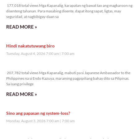
177,018 total views Mga Kapanalig, karapatan ng bawat tao ang magkaroon ng
disenteng tahanan. Para masabing disente, dapat itong sapat, ligtas, may
seguridad, at nagbibigay-daan sa
READ MORE »
Hindi nakatutuwang biro
Tuesday, August 4, 2026 7:00 am
7:00 am
207,782 total views
207,782 total views Mga Kapanalig, mabuti pa si Japanese Ambassador to the
Philippines na si Endo Kazuya, maraming pagpipiliang bahay dito sa Pilipinas.
Sa isang privilege
READ MORE »
Sino ang papasan ng system-loss?
Monday, August 3, 2026 7:00 am
7:00 am
239,635 total views