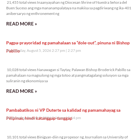
21,455 total views Inaanyayahan ng Diocesan Shrine of Nuestra Señora del
Buen Suceso ang mga mananampalataya na makiisa sa pagdiriwang ng ika-401
anibersaryo ng enthronement ng
READ MORE »
Pagpa-prayoridad ng pamahalaan sa “dole-out”, pinuna ni Bishop
Pabillo
Wednesday, August 5, 2026 2:27 pm
2:27 pm
10,028 total views
10,028 total views Nanawagan si Taytay, Palawan Bishop Broderick Pabillo sa
pamahalaan na magsulong ng mga totoo at pangmatagalang solusyon sa mga
suliranin ng ekonomiya sa
READ MORE »
Pambabatikos ni VP Duterte sa kalidad ng pamamahayag sa
Pilipinas, hindi katanggap-tanggap
Wednesday, August 5, 2026 2:14 pm
2:14 pm
10,101 total views
10,101 total views Binigyan-diin ng propesor ng Journalism sa University of