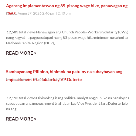
Agarang implementasyon ng 85-pisong wage hike, panawagan ng
CWS
Friday, August 7, 2026 2:40 pm
2:40 pm
12,583 total views
12,583 total views Nanawagan ang Church People–Workers Solidarity (CWS)
nang kagyat na pagpapatupad na ng 85-pesos wage hike minimum na sahod sa
National Capital Region (NCR),
READ MORE »
Sambayanang Pilipino, hinimok na patuloy na subaybayan ang
impeachment trial laban kay VP Duterte
Friday, August 7, 2026 2:01 pm
2:01 pm
12,193 total views
12,193 total views Hinimok ng isang political analyst ang publiko na patuloy na
subaybayan ang impeachment trial laban kay Vice President Sara Duterte, lalo
na ang
READ MORE »