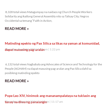
8,328 total views
8,328 total views Matagumpay na naidaos ng Church People Workers
Solidarity ang ikatlong General Assembly nito sa Talisay City, Negros
Occidental sa temang “Faith in Action,
READ MORE »
Matinding epekto ng Pax Silica sa likas na yaman at komunidad,
dapat masusing pag-aralan
Thursday, August 6, 2026 1:22 pm
1:22 pm
6,132 total views
6,132 total views Nagbabala ang Advocates of Science and Technology for the
People (AGHAM) na dapat masusing pag-aralan ang Pax Silica dahil sa
posibleng matinding epekto
READ MORE »
Pope Leo XIV, hinimok ang mananampalataya na tuklasin ang
tunay na diwa ng panalangin
Thursday, August 6, 2026 11:17 am
11:17 am