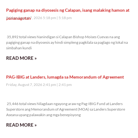
Pagiging ganap na diyosesis ng Calapan, isang malaking hamon at
pananagutan
Friday, August 7, 2026 5:18 pm
5:18 pm
35,892 total views
35,892 total views Nanindigan si Calapan Bishop Moises Cuevas na ang
pagiging ganap na diyosesis ay hindi simpleng pagkilala sa paglago ng lokal na
simbahan kundi
READ MORE »
PAG-IBIG at Landers, lumagda sa Memorandum of Agreement
Friday, August 7, 2026 2:41 pm
2:41 pm
25,446 total views
25,446 total views Nilagdaan ngayong araw ng Pag-IBIG Fund at Landers
Superstore ang Memorandum of Agreement (MOA) sa Landers Superstore
Aseana upang palawakin ang mga benepisyong
READ MORE »