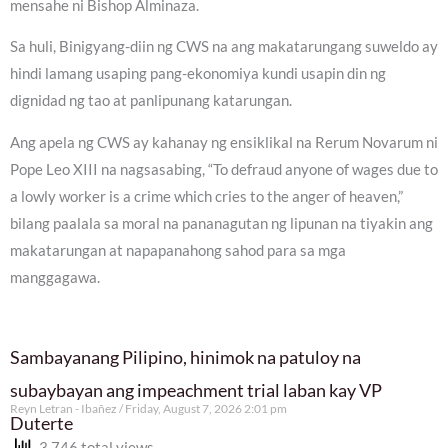
mensahe ni Bishop Alminaza.
Sa huli, Binigyang-diin ng CWS na ang makatarungang suweldo ay
hindi lamang usaping pang-ekonomiya kundi usapin din ng
dignidad ng tao at panlipunang katarungan.
Ang apela ng CWS ay kahanay ng ensiklikal na Rerum Novarum ni
Pope Leo XIII na nagsasabing, “To defraud anyone of wages due to
a lowly worker is a crime which cries to the anger of heaven,”
bilang paalala sa moral na pananagutan ng lipunan na tiyakin ang
makatarungan at napapanahong sahod para sa mga
manggagawa.
Sambayanang Pilipino, hinimok na patuloy na
subaybayan ang impeachment trial laban kay VP
Reyn Letran - Ibañez
Friday, August 7, 2026 2:01 pm
Duterte
3,746 total views