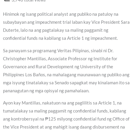
Hinimok ng isang political analyst ang publiko na patuloy na
subaybayan ang impeachment trial laban kay Vice President Sara
Duterte, lalo na ang pagtalakay sa maling paggamit ng
confidential funds na kabilang sa Article 1 ng impeachment.
Sa panayam sa programang Veritas Pilipinas, sinabi ni Dr.
Christopher Mantillas, Associate Professor ng Institute for
Governance and Rural Development ng University of the
Philippines Los Baños, na mahalagang maunawaan ng publiko ang
mga isyung tinatalakay sa Senado sapagkat may kinalaman ito sa
pananagutan ng mga opisyal ng pamahalaan.
Ayon kay Mantillas, nakatuon na ang paglilitis sa Article 1, na
tumatalakay sa maling paggamit ng confidential funds, kabilang
ang kontrobersyal na ₱125 milyong confidential fund ng Office of
the Vice President at ang mahigit isang daang disbursement na