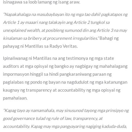
isinagawa sa loob lamang ng isang araw.
“Napakahalaga na masubaybayan ito ng mga tao dahil pagkatapos ng
Article 1 ay maaari nang talakayin ang Article 2 tungkol sa
unexplained wealth, at posibleng sumunod din ang Article 3 na may
kinalaman sa bribery at procurement irregularities.”
Bahagi ng
pahayag ni Mantillas sa Radyo Veritas.
Ipinaliwanag ni Mantillas na ang testimonya ng mga state
auditors at mga opisyal ng bangko ay nagbigay ng mahahalagang
impormasyon hinggil sa hindi pangkaraniwang paraan ng
paglalabas ng pondo ng bayan na nagdudulot ng mga katanungan
kaugnay ng transparency at accountability ng mga opisyal ng
pamahalaan.
“Kapag tayo ay namamahala, may sinusunod tayong mga prinsipyo ng
good governance tulad ng rule of law, transparency, at
accountability. Kapag may mga pangyayaring nagiging kaduda-duda,