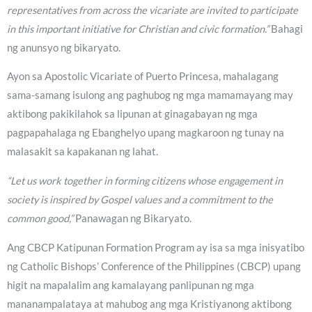
representatives from across the vicariate are invited to participate
in this important initiative for Christian and civic formation.”
Bahagi
ng anunsyo ng bikaryato.
Ayon sa Apostolic Vicariate of Puerto Princesa, mahalagang
sama-samang isulong ang paghubog ng mga mamamayang may
aktibong pakikilahok sa lipunan at ginagabayan ng mga
pagpapahalaga ng Ebanghelyo upang magkaroon ng tunay na
malasakit sa kapakanan ng lahat.
“Let us work together in forming citizens whose engagement in
society is inspired by Gospel values and a commitment to the
common good,”
Panawagan ng Bikaryato.
Ang CBCP Katipunan Formation Program ay isa sa mga inisyatibo
ng Catholic Bishops’ Conference of the Philippines (CBCP) upang
higit na mapalalim ang kamalayang panlipunan ng mga
mananampalataya at mahubog ang mga Kristiyanong aktibong