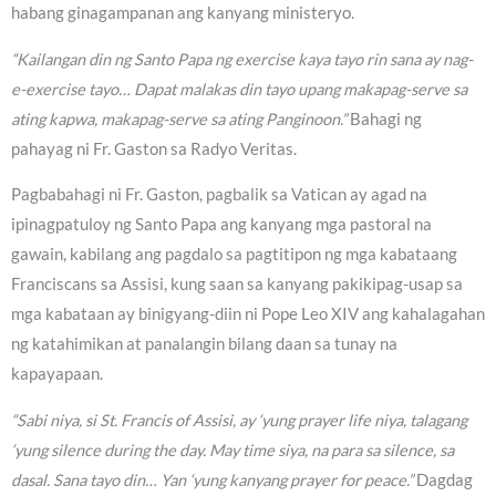
habang ginagampanan ang kanyang ministeryo.
“Kailangan din ng Santo Papa ng exercise kaya tayo rin sana ay nag-
e-exercise tayo… Dapat malakas din tayo upang makapag-serve sa
ating kapwa, makapag-serve sa ating Panginoon.”
Bahagi ng
pahayag ni Fr. Gaston sa Radyo Veritas.
Pagbabahagi ni Fr. Gaston, pagbalik sa Vatican ay agad na
ipinagpatuloy ng Santo Papa ang kanyang mga pastoral na
gawain, kabilang ang pagdalo sa pagtitipon ng mga kabataang
Franciscans sa Assisi, kung saan sa kanyang pakikipag-usap sa
mga kabataan ay binigyang-diin ni Pope Leo XIV ang kahalagahan
ng katahimikan at panalangin bilang daan sa tunay na
kapayapaan.
“Sabi niya, si St. Francis of Assisi, ay ‘yung prayer life niya, talagang
‘yung silence during the day. May time siya, na para sa silence, sa
dasal. Sana tayo din… Yan ‘yung kanyang prayer for peace.”
Dagdag