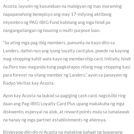
Acosta, layunin ng kasunduan na mabigyan ng mas maraming
napapanahong benepisyo ang may 17-milyong aktibong
miyembro ng PAG-IBIG Fund kabilang ang mga hindi pa
nangangailangan ng housing o multi-purpose loan.
“Sa ating mga pag-ibig members, pumunta na kayo dito sa
Landers, dalhin nyo ang iyong loyalty card plus, pwede na kayong
mag-shopping kahit wala kayo ng membership card. Initially, hindi
na.Pero mas maganda kung pagkatapos nilang mag-shopping kasi
para forever na silang member ng Landers,” ayon sa panayam ng
Radyo Veritas kay Acosta.
Ayon kay Acosta na bukod sa pagiging cash card, nagsisilbi ring
daan ang Pag-IBIG Loyalty Card Plus upang makakuha ng mga
diskwento, espesyal na alok, at reward points mula sa lumalawak
na hanay ng mga partner establishments ng ahensya.
Binigyang-diin din ni Acosta na malaking bahagi ng buwanang