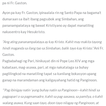
pa ni Fr. Gaston.
Ayon pa kay Fr. Gaston, ipinaalala rin ng Santo Papa na bagama’t
dumaraan sa iba’t ibang pagsubok ang Simbahan, ang
pananampalataya ng bawat Kristiyano ay dapat manatiling
nakasentro kay Hesukristo.
“Ang ating pananampalataya ay kay Kristo. Kahit may makita tayong
hindi maganda sa ilang tao sa Simbahan, balik tayo kay Kristo.”
Ani Fr.
Gaston.
Pagbabahagi ng Pari, hinikayat din ni Pope Leo XIV ang mga
kabataan, mag-asawa, pari, at mga nakatalaga sa buhay
paglilingkod na manatiling tapat sa kanilang bokasyon upang
ganap na maramdaman ang kaligayahang hatid ng Panginoon.
“‘Pag ibinigay natin ‘yung buhay natin sa Panginoon—kahit hindi sa
pagpapari o sa pagmamadre, kahit sa pag-aasawa, sa pamilya, o kahit
walang asawa, Kung saan tayo, doon tayo nilagay ng Panginoon, at