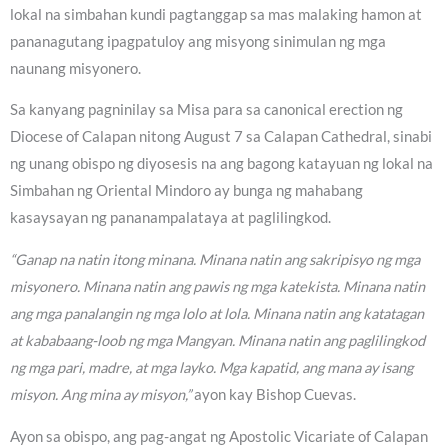
lokal na simbahan kundi pagtanggap sa mas malaking hamon at
pananagutang ipagpatuloy ang misyong sinimulan ng mga
naunang misyonero.
Sa kanyang pagninilay sa Misa para sa canonical erection ng
Diocese of Calapan nitong August 7 sa Calapan Cathedral, sinabi
ng unang obispo ng diyosesis na ang bagong katayuan ng lokal na
Simbahan ng Oriental Mindoro ay bunga ng mahabang
kasaysayan ng pananampalataya at paglilingkod.
“Ganap na natin itong minana. Minana natin ang sakripisyo ng mga
misyonero. Minana natin ang pawis ng mga katekista. Minana natin
ang mga panalangin ng mga lolo at lola. Minana natin ang katatagan
at kababaang-loob ng mga Mangyan. Minana natin ang paglilingkod
ng mga pari, madre, at mga layko. Mga kapatid, ang mana ay isang
misyon. Ang mina ay misyon,”
ayon kay Bishop Cuevas.
Ayon sa obispo, ang pag-angat ng Apostolic Vicariate of Calapan