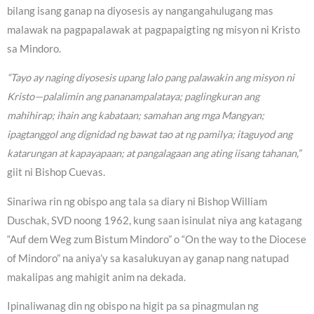
bilang isang ganap na diyosesis ay nangangahulugang mas
malawak na pagpapalawak at pagpapaigting ng misyon ni Kristo
sa Mindoro.
“Tayo ay naging diyosesis upang lalo pang palawakin ang misyon ni
Kristo—palalimin ang pananampalataya; paglingkuran ang
mahihirap; ihain ang kabataan; samahan ang mga Mangyan;
ipagtanggol ang dignidad ng bawat tao at ng pamilya; itaguyod ang
katarungan at kapayapaan; at pangalagaan ang ating iisang tahanan,”
giit ni Bishop Cuevas.
Sinariwa rin ng obispo ang tala sa diary ni Bishop William
Duschak, SVD noong 1962, kung saan isinulat niya ang katagang
“Auf dem Weg zum Bistum Mindoro” o “On the way to the Diocese
of Mindoro” na aniya’y sa kasalukuyan ay ganap nang natupad
makalipas ang mahigit anim na dekada.
Ipinaliwanag din ng obispo na higit pa sa pinagmulan ng