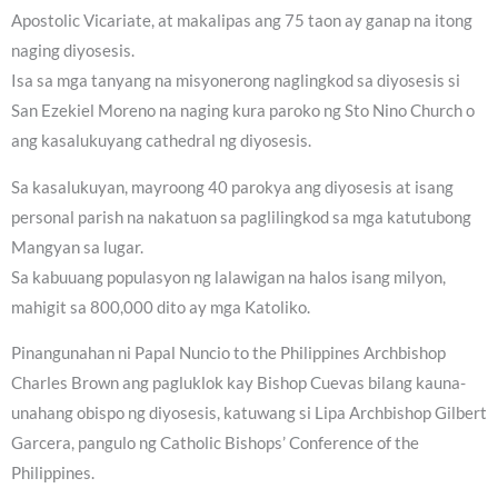
Apostolic Vicariate, at makalipas ang 75 taon ay ganap na itong
naging diyosesis.
Isa sa mga tanyang na misyonerong naglingkod sa diyosesis si
San Ezekiel Moreno na naging kura paroko ng Sto Nino Church o
ang kasalukuyang cathedral ng diyosesis.
Sa kasalukuyan, mayroong 40 parokya ang diyosesis at isang
personal parish na nakatuon sa paglilingkod sa mga katutubong
Mangyan sa lugar.
Sa kabuuang populasyon ng lalawigan na halos isang milyon,
mahigit sa 800,000 dito ay mga Katoliko.
Pinangunahan ni Papal Nuncio to the Philippines Archbishop
Charles Brown ang pagluklok kay Bishop Cuevas bilang kauna-
unahang obispo ng diyosesis, katuwang si Lipa Archbishop Gilbert
Garcera, pangulo ng Catholic Bishops’ Conference of the
Philippines.