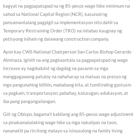
kagyat na pagpapatupad na ng 85-pesos wage hike minimum na
sahod sa National Capital Region (NCR), kasunod ng
pansamantalang pagpigil sa implementasyon nito dahil sa
Temporary Restraining Order (TRO) na inilabas kaugnay ng
petisyong inihain ng dalawang construction company.
Ayon kay CWS National Chairperson San Carlos Bishop Gerardo
Alminaza, iginiit na ang pagkaantala sa pagpapatupad ng wage
increase ay nagdudulot ng dagdag na pasanin sa mga
manggagawang patuloy na nahaharap sa mataas na presyo ng
mga pangunahing bilihin, mababang kita, at tumitinding gastusin
sa pagkain, transportasyon, pabahay, kalusugan, edukasyon, at
iba pang pangangailangan.
Giit ng Obispo, bagama’t kabilang ang 85-pesos wage adjustment
sa pinakamalalaking wage hike sa mga nakalipas na taon,
nananatili pa rin itong malayo sa isinusulong na family living