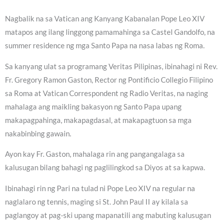
Nagbalik na sa Vatican ang Kanyang Kabanalan Pope Leo XIV
matapos ang ilang linggong pamamahinga sa Castel Gandolfo, na
summer residence ng mga Santo Papa na nasa labas ng Roma.
Sa kanyang ulat sa programang Veritas Pilipinas, ibinahagi ni Rev.
Fr. Gregory Ramon Gaston, Rector ng Pontificio Collegio Filipino
sa Roma at Vatican Correspondent ng Radio Veritas, na naging
mahalaga ang maikling bakasyon ng Santo Papa upang
makapagpahinga, makapagdasal, at makapagtuon sa mga
nakabinbing gawain.
Ayon kay Fr. Gaston, mahalaga rin ang pangangalaga sa
kalusugan bilang bahagi ng paglilingkod sa Diyos at sa kapwa.
Ibinahagi rin ng Pari na tulad ni Pope Leo XIV na regular na
naglalaro ng tennis, maging si St. John Paul II ay kilala sa
paglangoy at pag-ski upang mapanatili ang mabuting kalusugan