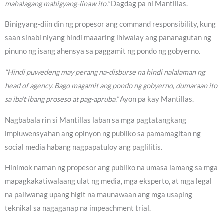
mahalagang mabigyang-linaw ito.”
Dagdag pa ni Mantillas.
Binigyang-diin din ng propesor ang command responsibility, kung
saan sinabi niyang hindi maaaring ihiwalay ang pananagutan ng
pinuno ng isang ahensya sa paggamit ng pondo ng gobyerno.
“Hindi puwedeng may perang na-disburse na hindi nalalaman ng
head of agency. Bago magamit ang pondo ng gobyerno, dumaraan ito
sa iba’t ibang proseso at pag-apruba.”
Ayon pa kay Mantillas.
Nagbabala rin si Mantillas laban sa mga pagtatangkang
impluwensyahan ang opinyon ng publiko sa pamamagitan ng
social media habang nagpapatuloy ang paglilitis.
Hinimok naman ng propesor ang publiko na umasa lamang sa mga
mapagkakatiwalaang ulat ng media, mga eksperto, at mga legal
na paliwanag upang higit na maunawaan ang mga usaping
teknikal sa nagaganap na impeachment trial.