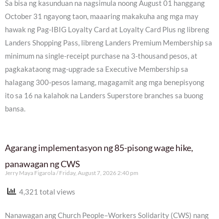
Sa bisa ng kasunduan na nagsimula noong August 01 hanggang
October 31 ngayong taon, maaaring makakuha ang mga may
hawak ng Pag-IBIG Loyalty Card at Loyalty Card Plus ng libreng
Landers Shopping Pass, libreng Landers Premium Membership sa
minimum na single-receipt purchase na 3-thousand pesos, at
pagkakataong mag-upgrade sa Executive Membership sa
halagang 300-pesos lamang, magagamit ang mga benepisyong
ito sa 16 na kalahok na Landers Superstore branches sa buong
bansa.
Agarang implementasyon ng 85-pisong wage hike,
panawagan ng CWS
Jerry Maya Figarola
Friday, August 7, 2026 2:40 pm
4,321 total views
Nanawagan ang Church People–Workers Solidarity (CWS) nang