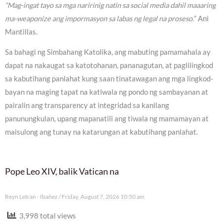
“Mag-ingat tayo sa mga naririnig natin sa social media dahil maaaring
ma-weaponize ang impormasyon sa labas ng legal na proseso.
” Ani
Mantillas.
Sa bahagi ng Simbahang Katolika, ang mabuting pamamahala ay
dapat na nakaugat sa katotohanan, pananagutan, at paglilingkod
sa kabutihang panlahat kung saan tinatawagan ang mga lingkod-
bayan na maging tapat na katiwala ng pondo ng sambayanan at
pairalin ang transparency at integridad sa kanilang
panunungkulan, upang mapanatili ang tiwala ng mamamayan at
maisulong ang tunay na katarungan at kabutihang panlahat.
Pope Leo XIV, balik Vatican na
Reyn Letran - Ibañez
Friday, August 7, 2026 10:50 am
3,998 total views