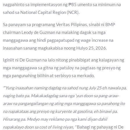
nagpahinto sa implementasyon ng ₱85 umento sa minimum na
sahod sa National Capital Region (NCR).
Sa panayam sa programang Veritas Pilipinas, sinabi ni BMP
chairman Leody de Guzman na malaking dagok sa mga
manggagawa ang hindi pagpapatupad ng wage increase na
inaasahan sanang magkakabisa noong Hulyo 25, 2026.
Iginiit ni De Guzman na lalo nitong pinabibigat ang kalagayan ng
mga manggagawa sa gitna ng patuloy na pagtaas ng presyo ng
mga pangunahing bilihin at serbisyo sa merkado.
“‘Yung inaasahan naming dagdag na sahod nung July 25 eh nawala pa,
naging bato pa. Makakadagdag sana nga ‘yun doon sa pang-araw-
araw na pangangailangan ng ating mga manggagawa sa panahong ito
na napakataas ang presyo ng kuryente at gasolina, eh binawi pa.
Hinarang pa. Medyo may reklamo pa nga kami diyan dahil
napakalayo doon sa cost of living niyan, “
Bahagi ng pahayag ni De