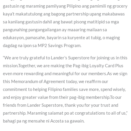
gastusin ng maraming pamilyang Pilipino ang pamimili ng grocery
kaya’t makatutulong ang bagong partnership upang makabawas
sa kanilang gastusin dahil ang bawat pisong matitipid sa mga
pangunahing pangangailangan ay maaaring mailaan sa
edukasyon, pamasahe, bayarin sa kuryente at tubig, o maging
dagdag na ipon sa MP2 Savings Program.
“We are truly grateful to Lander’s Superstore for joining us in this
mission.Together, we are making the Pag-ibig Loyalty Card Plus
even more rewarding and meaningful for our members.As we sign
this Memorandum of Agreement today, we reaffirm our
commitment to helping Filipino families save more, spend wisely,
and enjoy greater value from their pag-ibig membership.To our
friends from Lander Superstore, thank you for your trust and
partnership. Maraming salamat po at congratulations to all of us,”
bahagi pa ng mensahe ni Acosta sa gawain.