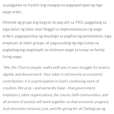
sa paggawa na tiyakin ang maagap na pagpapatupad ng mga
wage order.
Hinimok ng grupo ang kagyat na pag-alis sa TRO, paggalang sa
mga batas ng labor laws hinggil sa implementasyon ng wage
orders, pagpapatuloy ng dayalogo sa pagitan ng pamahalaan, mga
employer at labor groups, at pagsusulong ng mga tunay na
pagbabagong maglalapit sa minimum wage sa tunay na family
living wage.
“We, the Church people, walks with you in your struggle for justice,
dignity, and decent work. Your labor is not merely an economic
contribution; it is a participation in God’s continuing work of
creation. We pray—and earnestly hope—that government,
employers, labor organizations, the courts, faith communities, and
all sectors of society will work together so that economic progress
truly becomes inclusive, just, and life-giving for all,”
bahagi pa ng