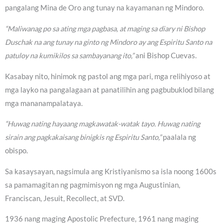
pangalang Mina de Oro ang tunay na kayamanan ng Mindoro.
“Maliwanag po sa ating mga pagbasa, at maging sa diary ni Bishop
Duschak na ang tunay na ginto ng Mindoro ay ang Espiritu Santo na
patuloy na kumikilos sa sambayanang ito,”
ani Bishop Cuevas.
Kasabay nito, hinimok ng pastol ang mga pari, mga relihiyoso at
mga layko na pangalagaan at panatilihin ang pagbubuklod bilang
mga mananampalataya.
“Huwag nating hayaang magkawatak-watak tayo. Huwag nating
sirain ang pagkakaisang binigkis ng Espiritu Santo,”
paalala ng
obispo.
Sa kasaysayan, nagsimula ang Kristiyanismo sa isla noong 1600s
sa pamamagitan ng pagmimisyon ng mga Augustinian,
Franciscan, Jesuit, Recollect, at SVD.
1936 nang maging Apostolic Prefecture, 1961 nang maging