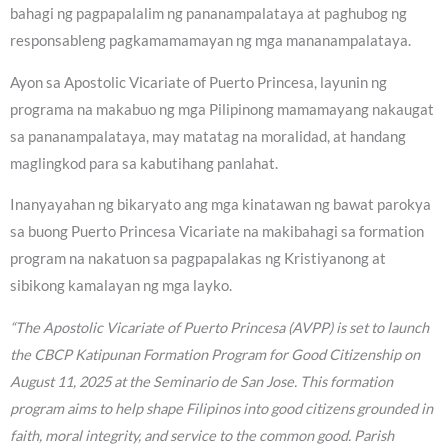
bahagi ng pagpapalalim ng pananampalataya at paghubog ng
responsableng pagkamamamayan ng mga mananampalataya.
Ayon sa Apostolic Vicariate of Puerto Princesa, layunin ng
programa na makabuo ng mga Pilipinong mamamayang nakaugat
sa pananampalataya, may matatag na moralidad, at handang
maglingkod para sa kabutihang panlahat.
Inanyayahan ng bikaryato ang mga kinatawan ng bawat parokya
sa buong Puerto Princesa Vicariate na makibahagi sa formation
program na nakatuon sa pagpapalakas ng Kristiyanong at
sibikong kamalayan ng mga layko.
“The Apostolic Vicariate of Puerto Princesa (AVPP) is set to launch
the CBCP Katipunan Formation Program for Good Citizenship on
August 11, 2025 at the Seminario de San Jose. This formation
program aims to help shape Filipinos into good citizens grounded in
faith, moral integrity, and service to the common good. Parish