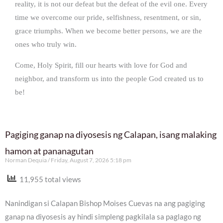
reality, it is not our defeat but the defeat of the evil one. Every
time we overcome our pride, selfishness, resentment, or sin,
grace triumphs. When we become better persons, we are the
ones who truly win.
Come, Holy Spirit, fill our hearts with love for God and
neighbor, and transform us into the people God created us to
be!
Pagiging ganap na diyosesis ng Calapan, isang malaking
hamon at pananagutan
Norman Dequia
Friday, August 7, 2026 5:18 pm
11,955 total views
Nanindigan si Calapan Bishop Moises Cuevas na ang pagiging
ganap na diyosesis ay hindi simpleng pagkilala sa paglago ng