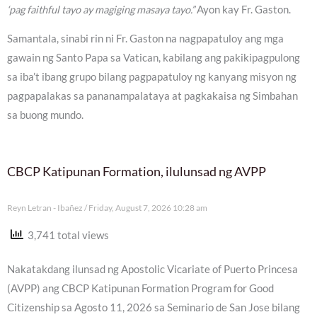
‘pag faithful tayo ay magiging masaya tayo.”
Ayon kay Fr. Gaston.
Samantala, sinabi rin ni Fr. Gaston na nagpapatuloy ang mga
gawain ng Santo Papa sa Vatican, kabilang ang pakikipagpulong
sa iba’t ibang grupo bilang pagpapatuloy ng kanyang misyon ng
pagpapalakas sa pananampalataya at pagkakaisa ng Simbahan
sa buong mundo.
CBCP Katipunan Formation, ilulunsad ng AVPP
Reyn Letran - Ibañez
Friday, August 7, 2026 10:28 am
3,741 total views
Nakatakdang ilunsad ng Apostolic Vicariate of Puerto Princesa
(AVPP) ang CBCP Katipunan Formation Program for Good
Citizenship sa Agosto 11, 2026 sa Seminario de San Jose bilang