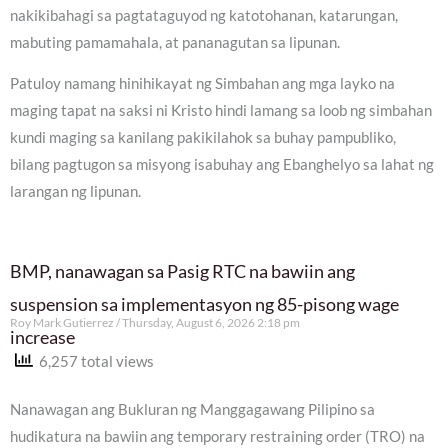
nakikibahagi sa pagtataguyod ng katotohanan, katarungan,
mabuting pamamahala, at pananagutan sa lipunan.
Patuloy namang hinihikayat ng Simbahan ang mga layko na
maging tapat na saksi ni Kristo hindi lamang sa loob ng simbahan
kundi maging sa kanilang pakikilahok sa buhay pampubliko,
bilang pagtugon sa misyong isabuhay ang Ebanghelyo sa lahat ng
larangan ng lipunan.
BMP, nanawagan sa Pasig RTC na bawiin ang
suspension sa implementasyon ng 85-pisong wage
Roy Mark Gutierrez
Thursday, August 6, 2026 2:18 pm
increase
6,257 total views
Nanawagan ang Bukluran ng Manggagawang Pilipino sa
hudikatura na bawiin ang temporary restraining order (TRO) na