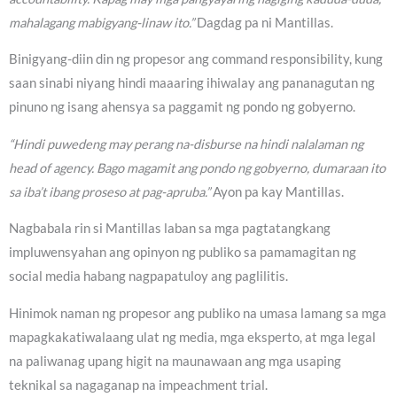
mahalagang mabigyang-linaw ito.”
Dagdag pa ni Mantillas.
Binigyang-diin din ng propesor ang command responsibility, kung
saan sinabi niyang hindi maaaring ihiwalay ang pananagutan ng
pinuno ng isang ahensya sa paggamit ng pondo ng gobyerno.
“Hindi puwedeng may perang na-disburse na hindi nalalaman ng
head of agency. Bago magamit ang pondo ng gobyerno, dumaraan ito
sa iba’t ibang proseso at pag-apruba.”
Ayon pa kay Mantillas.
Nagbabala rin si Mantillas laban sa mga pagtatangkang
impluwensyahan ang opinyon ng publiko sa pamamagitan ng
social media habang nagpapatuloy ang paglilitis.
Hinimok naman ng propesor ang publiko na umasa lamang sa mga
mapagkakatiwalaang ulat ng media, mga eksperto, at mga legal
na paliwanag upang higit na maunawaan ang mga usaping
teknikal sa nagaganap na impeachment trial.