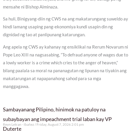
mensahe ni Bishop Alminaza.
Sa huli, Binigyang-diin ng CWS na ang makatarungang suweldo ay
hindi lamang usaping pang-ekonomiya kundi usapin din ng
dignidad ng tao at panlipunang katarungan.
Ang apela ng CWS ay kahanay ng ensiklikal na Rerum Novarum ni
Pope Leo XIII na nagsasabing, “To defraud anyone of wages due to
a lowly worker is a crime which cries to the anger of heaven,”
bilang paalala sa moral na pananagutan ng lipunan na tiyakin ang
makatarungan at napapanahong sahod para sa mga
manggagawa.
Sambayanang Pilipino, hinimok na patuloy na
subaybayan ang impeachment trial laban kay VP
Reyn Letran - Ibañez
Friday, August 7, 2026 2:01 pm
Duterte