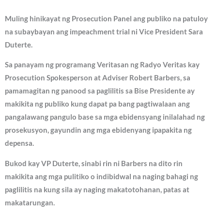
Muling hinikayat ng Prosecution Panel ang publiko na patuloy
na subaybayan ang impeachment trial ni Vice President Sara
Duterte.
Sa panayam ng programang Veritasan ng Radyo Veritas kay
Prosecution Spokesperson at Adviser Robert Barbers, sa
pamamagitan ng panood sa paglilitis sa Bise Presidente ay
makikita ng publiko kung dapat pa bang pagtiwalaan ang
pangalawang pangulo base sa mga ebidensyang inilalahad ng
prosekusyon, gayundin ang mga ebidenyang ipapakita ng
depensa.
Bukod kay VP Duterte, sinabi rin ni Barbers na dito rin
makikita ang mga pulitiko o indibidwal na naging bahagi ng
paglilitis na kung sila ay naging makatotohanan, patas at
makatarungan.