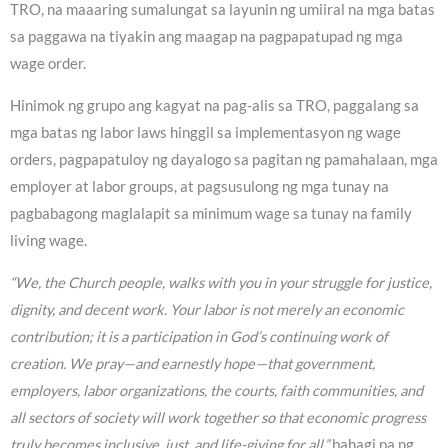
TRO, na maaaring sumalungat sa layunin ng umiiral na mga batas
sa paggawa na tiyakin ang maagap na pagpapatupad ng mga
wage order.
Hinimok ng grupo ang kagyat na pag-alis sa TRO, paggalang sa
mga batas ng labor laws hinggil sa implementasyon ng wage
orders, pagpapatuloy ng dayalogo sa pagitan ng pamahalaan, mga
employer at labor groups, at pagsusulong ng mga tunay na
pagbabagong maglalapit sa minimum wage sa tunay na family
living wage.
“We, the Church people, walks with you in your struggle for justice,
dignity, and decent work. Your labor is not merely an economic
contribution; it is a participation in God’s continuing work of
creation. We pray—and earnestly hope—that government,
employers, labor organizations, the courts, faith communities, and
all sectors of society will work together so that economic progress
truly becomes inclusive, just, and life-giving for all,”
bahagi pa ng