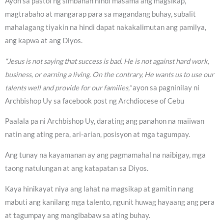
Ayon sa pastol ng simbahan hindi masama ang magsikap,
magtrabaho at mangarap para sa magandang buhay, subalit
mahalagang tiyakin na hindi dapat nakakalimutan ang pamilya,
ang kapwa at ang Diyos.
“Jesus is not saying that success is bad. He is not against hard work,
business, or earning a living. On the contrary, He wants us to use our
talents well and provide for our families,”
ayon sa pagninilay ni
Archbishop Uy sa facebook post ng Archdiocese of Cebu
Paalala pa ni Archbishop Uy, darating ang panahon na maiiwan
natin ang ating pera, ari-arian, posisyon at mga tagumpay.
Ang tunay na kayamanan ay ang pagmamahal na naibigay, mga
taong natulungan at ang katapatan sa Diyos.
Kaya hinikayat niya ang lahat na magsikap at gamitin nang
mabuti ang kanilang mga talento, ngunit huwag hayaang ang pera
at tagumpay ang mangibabaw sa ating buhay.