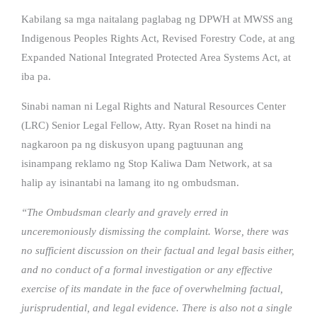
Kabilang sa mga naitalang paglabag ng DPWH at MWSS ang
Indigenous Peoples Rights Act, Revised Forestry Code, at ang
Expanded National Integrated Protected Area Systems Act, at
iba pa.
Sinabi naman ni Legal Rights and Natural Resources Center
(LRC) Senior Legal Fellow, Atty. Ryan Roset na hindi na
nagkaroon pa ng diskusyon upang pagtuunan ang
isinampang reklamo ng Stop Kaliwa Dam Network, at sa
halip ay isinantabi na lamang ito ng ombudsman.
“The Ombudsman clearly and gravely erred in
unceremoniously dismissing the complaint. Worse, there was
no sufficient discussion on their factual and legal basis either,
and no conduct of a formal investigation or any effective
exercise of its mandate in the face of overwhelming factual,
jurisprudential, and legal evidence. There is also not a single