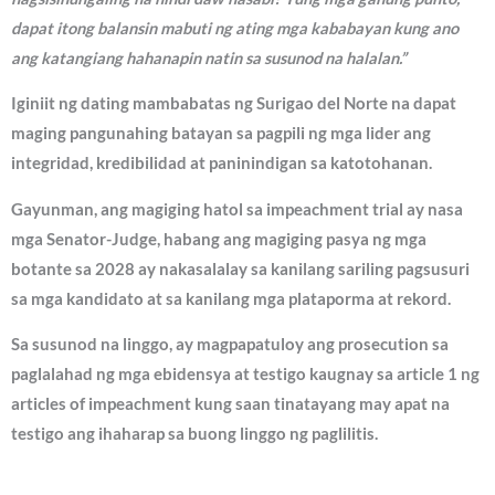
dapat itong balansin mabuti ng ating mga kababayan kung ano
ang katangiang hahanapin natin sa susunod na halalan.”
Iginiit ng dating mambabatas ng Surigao del Norte na dapat
maging pangunahing batayan sa pagpili ng mga lider ang
integridad, kredibilidad at paninindigan sa katotohanan.
Gayunman, ang magiging hatol sa impeachment trial ay nasa
mga Senator-Judge, habang ang magiging pasya ng mga
botante sa 2028 ay nakasalalay sa kanilang sariling pagsusuri
sa mga kandidato at sa kanilang mga plataporma at rekord.
Sa susunod na linggo, ay magpapatuloy ang prosecution sa
paglalahad ng mga ebidensya at testigo kaugnay sa article 1 ng
articles of impeachment kung saan tinatayang may apat na
testigo ang ihaharap sa buong linggo ng paglilitis.