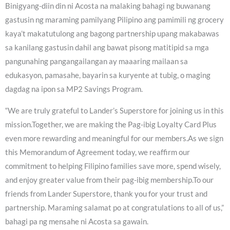
Binigyang-diin din ni Acosta na malaking bahagi ng buwanang
gastusin ng maraming pamilyang Pilipino ang pamimili ng grocery
kaya’t makatutulong ang bagong partnership upang makabawas
sa kanilang gastusin dahil ang bawat pisong matitipid sa mga
pangunahing pangangailangan ay maaaring mailaan sa
edukasyon, pamasahe, bayarin sa kuryente at tubig, o maging
dagdag na ipon sa MP2 Savings Program.
“We are truly grateful to Lander’s Superstore for joining us in this
mission.Together, we are making the Pag-ibig Loyalty Card Plus
even more rewarding and meaningful for our members.As we sign
this Memorandum of Agreement today, we reaffirm our
commitment to helping Filipino families save more, spend wisely,
and enjoy greater value from their pag-ibig membership.To our
friends from Lander Superstore, thank you for your trust and
partnership. Maraming salamat po at congratulations to all of us,”
bahagi pa ng mensahe ni Acosta sa gawain.