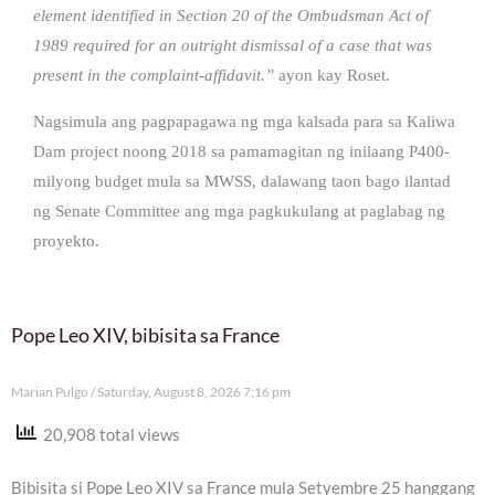
element identified in Section 20 of the Ombudsman Act of
1989 required for an outright dismissal of a case that was
present in the complaint-affidavit.”
ayon kay Roset.
Nagsimula ang pagpapagawa ng mga kalsada para sa Kaliwa
Dam project noong 2018 sa pamamagitan ng inilaang P400-
milyong budget mula sa MWSS, dalawang taon bago ilantad
ng Senate Committee ang mga pagkukulang at paglabag ng
proyekto.
Pope Leo XIV, bibisita sa France
Marian Pulgo
Saturday, August 8, 2026 7:16 pm
20,908 total views
Bibisita si Pope Leo XIV sa France mula Setyembre 25 hanggang