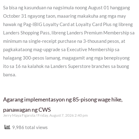
Sa bisa ng kasunduan na nagsimula noong August 01 hanggang
October 31 ngayong taon, maaaring makakuha ang mga may
hawak ng Pag-IBIG Loyalty Card at Loyalty Card Plus ng libreng
Landers Shopping Pass, libreng Landers Premium Membership sa
minimum na single-receipt purchase na 3-thousand pesos, at
pagkakataong mag-upgrade sa Executive Membership sa
halagang 300-pesos lamang, magagamit ang mga benepisyong
ito sa 16 na kalahok na Landers Superstore branches sa buong
bansa.
Agarang implementasyon ng 85-pisong wage hike,
panawagan ng CWS
Jerry Maya Figarola
Friday, August 7, 2026 2:40 pm
9,986 total views