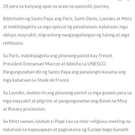
28 para sa kanyang apat na araw na apostolic journey.
Bibisitahin ng Santo Papa ang Paris, Saint-Denis, Lourdes at Metz
at makikipagkita sa mga opisyal ng pamahalaan, kabataan, mga
obispo, maysakit, migranteng nangangailangan ng tulong at mga
relihiyoso.
Sa Paris, makikipagkita ang pinunong pastol kay French
President Emmanuel Macron at bibisita sa UNESCO.
Pangungunahan din ng Santo Papa ang panalangin kasama ang
mga kabataan sa Stade de France.
Sa Lourdes, dadalo rin ang pinunong pastol sa mga gawain para sa
mga maysakit at pilgrims at pangungunahan ang Banal na Misa
at Rosary procession.
Sa Metz naman, lalahok si Pope Leo sa inter-religious meeting na
nakatuon sa kapayapaan at pagkakaisa ng Europe bago bumalik