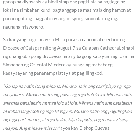
ganap na diyosesis ay hindi simpleng pagkilala sa paglago ng
lokal na simbahan kundi pagtanggap sa mas malaking hamon at
pananagutang ipagpatuloy ang misyong sinimulan ng mga
naunang misyonero.
Sa kanyang pagninilay sa Misa para sa canonical erection ng
Diocese of Calapan nitong August 7 sa Calapan Cathedral, sinabi
ng unang obispo ng diyosesis na ang bagong katayuan ng lokal na
Simbahan ng Oriental Mindoro ay bunga ng mahabang
kasaysayan ng pananampalataya at paglilingkod.
“Ganap na natin itong minana. Minana natin ang sakripisyo ng mga
misyonero. Minana natin ang pawis ng mga katekista. Minana natin
ang mga panalangin ng mga lolo at lola. Minana natin ang katatagan
at kababaang-loob ng mga Mangyan. Minana natin ang paglilingkod
ng mga pari, madre, at mga layko. Mga kapatid, ang mana ay isang
misyon. Ang mina ay misyon,”
ayon kay Bishop Cuevas.