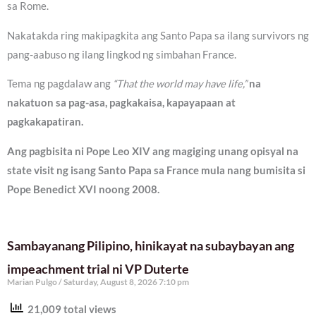
sa Rome.
Nakatakda ring makipagkita ang Santo Papa sa ilang survivors ng
pang-aabuso ng ilang lingkod ng simbahan France.
Tema ng pagdalaw ang
“That the world may have life,”
na
nakatuon sa pag-asa, pagkakaisa, kapayapaan at
pagkakapatiran.
Ang pagbisita ni Pope Leo XIV ang magiging unang opisyal na
state visit ng isang Santo Papa sa France mula nang bumisita si
Pope Benedict XVI noong 2008.
Sambayanang Pilipino, hinikayat na subaybayan ang
impeachment trial ni VP Duterte
Marian Pulgo
Saturday, August 8, 2026 7:10 pm
21,009 total views