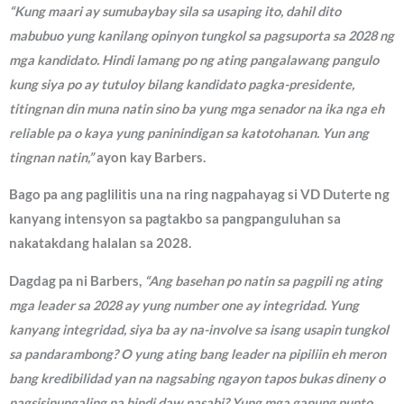
“Kung maari ay sumubaybay sila sa usaping ito, dahil dito
mabubuo yung kanilang opinyon tungkol sa pagsuporta sa 2028 ng
mga kandidato. Hindi lamang po ng ating pangalawang pangulo
kung siya po ay tutuloy bilang kandidato pagka-presidente,
titingnan din muna natin sino ba yung mga senador na ika nga eh
reliable pa o kaya yung paninindigan sa katotohanan. Yun ang
tingnan natin,”
ayon kay Barbers.
Bago pa ang paglilitis una na ring nagpahayag si VD Duterte ng
kanyang intensyon sa pagtakbo sa pangpanguluhan sa
nakatakdang halalan sa 2028.
Dagdag pa ni Barbers,
“Ang basehan po natin sa pagpili ng ating
mga leader sa 2028 ay yung number one ay integridad. Yung
kanyang integridad, siya ba ay na-involve sa isang usapin tungkol
sa pandarambong? O yung ating bang leader na pipiliin eh meron
bang kredibilidad yan na nagsabing ngayon tapos bukas dineny o
nagsisinungaling na hindi daw nasabi? Yung mga ganung punto,