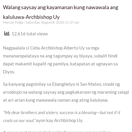
Walang saysay ang kayamanan kung nawawala ang
kaluluwa-Archbishop Uy
Marian Pulgo
Saturday, August 8, 2026 11:37 am
12,616 total views
Nagpaalala si Cebu Archbishop Alberto Uy sa mga
mananampalataya na ang tagumpay ay biyaya, subalit hindi
dapat makamit kapalit ng pamilya, katapatan at ugnayan sa
Diyos.
Sa kanyang pagninilay sa Ebanghelyo ni San Mateo, sinabi ng
arsobispo na walang saysay ang pagkakaroon ng maraming salapi
at ari-arian kung mawawala naman ang ating kaluluwa.
“My dear brothers and sisters, success is a blessing—but not if it
costs us our soul,”
ayon kay Archbishop Uy.