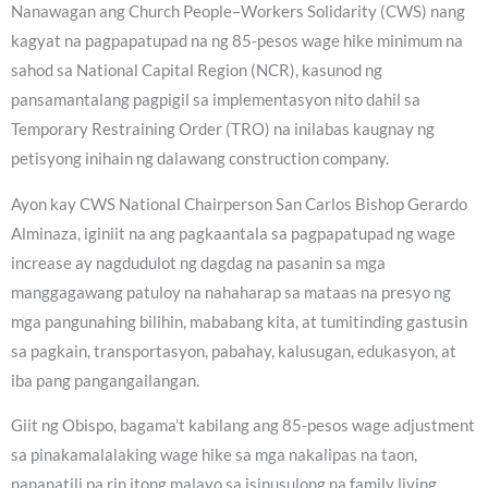
Nanawagan ang Church People–Workers Solidarity (CWS) nang
kagyat na pagpapatupad na ng 85-pesos wage hike minimum na
sahod sa National Capital Region (NCR), kasunod ng
pansamantalang pagpigil sa implementasyon nito dahil sa
Temporary Restraining Order (TRO) na inilabas kaugnay ng
petisyong inihain ng dalawang construction company.
Ayon kay CWS National Chairperson San Carlos Bishop Gerardo
Alminaza, iginiit na ang pagkaantala sa pagpapatupad ng wage
increase ay nagdudulot ng dagdag na pasanin sa mga
manggagawang patuloy na nahaharap sa mataas na presyo ng
mga pangunahing bilihin, mababang kita, at tumitinding gastusin
sa pagkain, transportasyon, pabahay, kalusugan, edukasyon, at
iba pang pangangailangan.
Giit ng Obispo, bagama’t kabilang ang 85-pesos wage adjustment
sa pinakamalalaking wage hike sa mga nakalipas na taon,
nananatili pa rin itong malayo sa isinusulong na family living