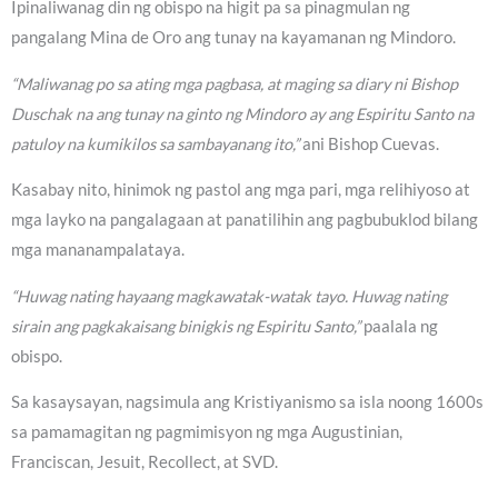
Ipinaliwanag din ng obispo na higit pa sa pinagmulan ng
pangalang Mina de Oro ang tunay na kayamanan ng Mindoro.
“Maliwanag po sa ating mga pagbasa, at maging sa diary ni Bishop
Duschak na ang tunay na ginto ng Mindoro ay ang Espiritu Santo na
patuloy na kumikilos sa sambayanang ito,”
ani Bishop Cuevas.
Kasabay nito, hinimok ng pastol ang mga pari, mga relihiyoso at
mga layko na pangalagaan at panatilihin ang pagbubuklod bilang
mga mananampalataya.
“Huwag nating hayaang magkawatak-watak tayo. Huwag nating
sirain ang pagkakaisang binigkis ng Espiritu Santo,”
paalala ng
obispo.
Sa kasaysayan, nagsimula ang Kristiyanismo sa isla noong 1600s
sa pamamagitan ng pagmimisyon ng mga Augustinian,
Franciscan, Jesuit, Recollect, at SVD.