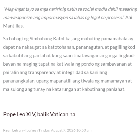
“Mag-ingat tayo sa mga naririnig natin sa social media dahil maaaring
ma-weaponize ang impormasyon sa labas ng legal na proseso.
” Ani
Mantillas.
Sa bahagi ng Simbahang Katolika, ang mabuting pamamahala ay
dapat na nakaugat sa katotohanan, pananagutan, at paglilingkod
sa kabutihang panlahat kung saan tinatawagan ang mga lingkod-
bayan na maging tapat na katiwala ng pondo ng sambayanan at
pairalin ang transparency at integridad sa kanilang
panunungkulan, upang mapanatili ang tiwala ng mamamayan at
maisulong ang tunay na katarungan at kabutihang panlahat.
Pope Leo XIV, balik Vatican na
Reyn Letran - Ibañez
Friday, August 7, 2026 10:50 am