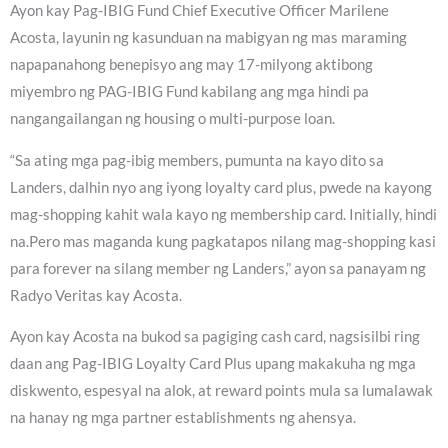
Ayon kay Pag-IBIG Fund Chief Executive Officer Marilene
Acosta, layunin ng kasunduan na mabigyan ng mas maraming
napapanahong benepisyo ang may 17-milyong aktibong
miyembro ng PAG-IBIG Fund kabilang ang mga hindi pa
nangangailangan ng housing o multi-purpose loan.
“Sa ating mga pag-ibig members, pumunta na kayo dito sa
Landers, dalhin nyo ang iyong loyalty card plus, pwede na kayong
mag-shopping kahit wala kayo ng membership card. Initially, hindi
na.Pero mas maganda kung pagkatapos nilang mag-shopping kasi
para forever na silang member ng Landers,” ayon sa panayam ng
Radyo Veritas kay Acosta.
Ayon kay Acosta na bukod sa pagiging cash card, nagsisilbi ring
daan ang Pag-IBIG Loyalty Card Plus upang makakuha ng mga
diskwento, espesyal na alok, at reward points mula sa lumalawak
na hanay ng mga partner establishments ng ahensya.