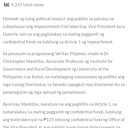
9,337 total views
Hinimok ng isang political analyst ang publiko na patuloy na
subaybayan ang impeachment trial laban kay Vice President Sara
Duterte, lalo na ang pagtalakay sa maling paggamit ng
confidential funds na kabilang sa Article 1 ng impeachment.
Sa panayam sa programang Veritas Pilipinas, sinabi ni Dr.
Christopher Mantillas, Associate Professor ng Institute for
Governance and Rural Development ng University of the
Philippines Los Baños, na mahalagang maunawaan ng publiko ang
mga isyung tinatalakay sa Senado sapagkat may kinalaman ito sa
pananagutan ng mga opisyal ng pamahalaan.
Ayon kay Mantillas, nakatuon na ang paglilitis sa Article 1, na
tumatalakay sa maling paggamit ng confidential funds, kabilang
ang kontrobersyal na ₱125 milyong confidential fund ng Office of
the Vice President at ang mahigit isang daang disbursement na