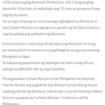
1936 nang maging Apostolic Prefecture, 1961 nang maging
Apostolic Vicariate, at makalipas ang 75 taon ay ganap na itong
naging diyosesis.
Isa sa mga tanyang na misyonerong naglingkod sa diyosesis si
San Ezekiel Moreno na naging kura paroko ng Sto Nino Church o
ang kasalukuyang cathedral ng diyosesis.
Sa kasalukuyan, mayroong 40 parokya ang diyosesis at isang
personal parish na nakatuon sa paglilingkod sa mga katutubong
Mangyan sa lugar.
Sa kabuuang populasyon ng lalawigan na halos isang milyon,
mahigit sa 800,000 dito ay mga Katoliko.
Pinangunahan ni Papal Nuncio to the Philippines Archbishop
Charles Brown ang pagluklok kay Bishop Cuevas bilang kauna-
unahang obispo ng diyosesis, katuwang si Lipa Archbishop Gilbert
Garcera, pangulo ng Catholic Bishops’ Conference of the
Philippines.