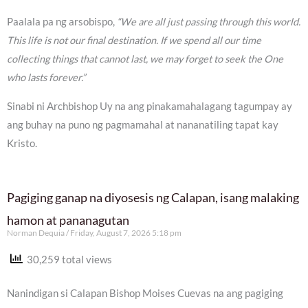
Paalala pa ng arsobispo,
“We are all just passing through this world.
This life is not our final destination. If we spend all our time
collecting things that cannot last, we may forget to seek the One
who lasts forever.”
Sinabi ni Archbishop Uy na ang pinakamahalagang tagumpay ay
ang buhay na puno ng pagmamahal at nananatiling tapat kay
Kristo.
Pagiging ganap na diyosesis ng Calapan, isang malaking
hamon at pananagutan
Norman Dequia
Friday, August 7, 2026 5:18 pm
30,259 total views
Nanindigan si Calapan Bishop Moises Cuevas na ang pagiging