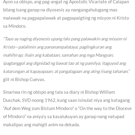
Ayon sa obispo, ang pag-angat ng Apostolic Vicariate of Calapan
bilang isang ganap na diyosesis ay nangangahulugang mas
malawak na pagpapalawak at pagpapaigting ng misyon ni Kristo
sa Mindoro.
“Tayo ay naging diyosesis upang lalo pang palawakin ang misyon ni
Kristo—palalimin ang pananampalataya; paglingkuran ang
mahihirap; ihain ang kabataan; samahan ang mga Mangyan;
ipagtanggol ang dignidad ng bawat tao at ng pamilya; itaguyod ang
katarungan at kapayapaan; at pangalagaan ang ating iisang tahanan,”
giit ni Bishop Cuevas.
Sinariwa rin ng obispo ang tala sa diary ni Bishop William
Duschak, SVD noong 1962, kung saan isinulat niya ang katagang
“Auf dem Weg zum Bistum Mindoro” o “On the way to the Diocese
of Mindoro” na aniya’y sa kasalukuyan ay ganap nang natupad
makalipas ang mahigit anim na dekada.