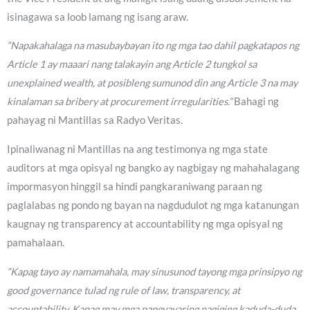
isinagawa sa loob lamang ng isang araw.
“Napakahalaga na masubaybayan ito ng mga tao dahil pagkatapos ng
Article 1 ay maaari nang talakayin ang Article 2 tungkol sa
unexplained wealth, at posibleng sumunod din ang Article 3 na may
kinalaman sa bribery at procurement irregularities.”
Bahagi ng
pahayag ni Mantillas sa Radyo Veritas.
Ipinaliwanag ni Mantillas na ang testimonya ng mga state
auditors at mga opisyal ng bangko ay nagbigay ng mahahalagang
impormasyon hinggil sa hindi pangkaraniwang paraan ng
paglalabas ng pondo ng bayan na nagdudulot ng mga katanungan
kaugnay ng transparency at accountability ng mga opisyal ng
pamahalaan.
“Kapag tayo ay namamahala, may sinusunod tayong mga prinsipyo ng
good governance tulad ng rule of law, transparency, at
accountability. Kapag may mga pangyayaring nagiging kaduda-duda,