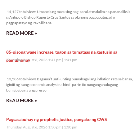
14,127 total views
14,127 total views Umapela ng masusing pag-aaral at malalim na pananaliksik
si Antipolo Bishop Ruperto Cruz Santos sa planong pagpapatupad o
pagpapatayo ng Pax Silica sa
READ MORE »
85-pisong wage increase, tugon sa tumataas na gastusin sa
pamumuhay
Thursday, August 6, 2026 1:41 pm
1:41 pm
13,586 total views
13,586 total views Bagama’t unti-unting bumabagal ang inflation rate sa bansa,
iginiit ng isang economic analyst na hindi pa rin ito nangangahulugang
bumababa na ang presyo
READ MORE »
Pagsasabuhay ng prophetic justice, pangako ng CWS
Thursday, August 6, 2026 1:30 pm
1:30 pm
8,388 total views