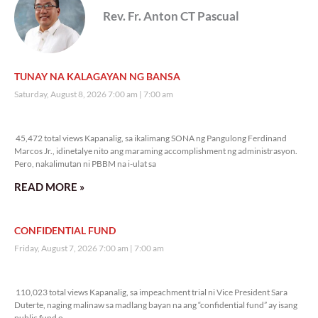
Rev. Fr. Anton CT Pascual
TUNAY NA KALAGAYAN NG BANSA
Saturday, August 8, 2026 7:00 am
7:00 am
45,472 total views
45,472 total views Kapanalig, sa ikalimang SONA ng Pangulong Ferdinand
Marcos Jr., idinetalye nito ang maraming accomplishment ng administrasyon.
Pero, nakalimutan ni PBBM na i-ulat sa
READ MORE »
CONFIDENTIAL FUND
Friday, August 7, 2026 7:00 am
7:00 am
110,023 total views
110,023 total views Kapanalig, sa impeachment trial ni Vice President Sara
Duterte, naging malinaw sa madlang bayan na ang “confidential fund” ay isang
public fund o