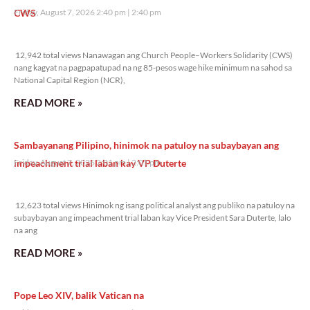
CWS
Friday, August 7, 2026 2:40 pm
2:40 pm
12,942 total views
12,942 total views Nanawagan ang Church People–Workers Solidarity (CWS)
nang kagyat na pagpapatupad na ng 85-pesos wage hike minimum na sahod sa
National Capital Region (NCR),
READ MORE »
Sambayanang Pilipino, hinimok na patuloy na subaybayan ang
impeachment trial laban kay VP Duterte
Friday, August 7, 2026 2:01 pm
2:01 pm
12,623 total views
12,623 total views Hinimok ng isang political analyst ang publiko na patuloy na
subaybayan ang impeachment trial laban kay Vice President Sara Duterte, lalo
na ang
READ MORE »
Pope Leo XIV, balik Vatican na