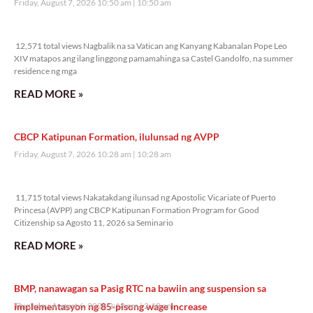
Friday, August 7, 2026 10:50 am
10:50 am
12,571 total views
12,571 total views Nagbalik na sa Vatican ang Kanyang Kabanalan Pope Leo
XIV matapos ang ilang linggong pamamahinga sa Castel Gandolfo, na summer
residence ng mga
READ MORE »
CBCP Katipunan Formation, ilulunsad ng AVPP
Friday, August 7, 2026 10:28 am
10:28 am
11,715 total views
11,715 total views Nakatakdang ilunsad ng Apostolic Vicariate of Puerto
Princesa (AVPP) ang CBCP Katipunan Formation Program for Good
Citizenship sa Agosto 11, 2026 sa Seminario
READ MORE »
BMP, nanawagan sa Pasig RTC na bawiin ang suspension sa
implementasyon ng 85-pisong wage increase
Thursday, August 6, 2026 2:18 pm
2:18 pm