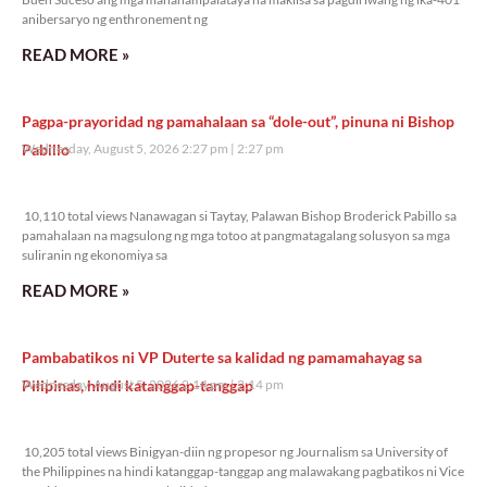
anibersaryo ng enthronement ng
READ MORE »
Pagpa-prayoridad ng pamahalaan sa “dole-out”, pinuna ni Bishop
Pabillo
Wednesday, August 5, 2026 2:27 pm
2:27 pm
10,110 total views
10,110 total views Nanawagan si Taytay, Palawan Bishop Broderick Pabillo sa
pamahalaan na magsulong ng mga totoo at pangmatagalang solusyon sa mga
suliranin ng ekonomiya sa
READ MORE »
Pambabatikos ni VP Duterte sa kalidad ng pamamahayag sa
Pilipinas, hindi katanggap-tanggap
Wednesday, August 5, 2026 2:14 pm
2:14 pm
10,205 total views
10,205 total views Binigyan-diin ng propesor ng Journalism sa University of
the Philippines na hindi katanggap-tanggap ang malawakang pagbatikos ni Vice