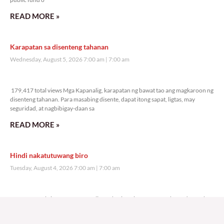
READ MORE »
Karapatan sa disenteng tahanan
Wednesday, August 5, 2026 7:00 am
7:00 am
179,417 total views
179,417 total views Mga Kapanalig, karapatan ng bawat tao ang magkaroon ng
disenteng tahanan. Para masabing disente, dapat itong sapat, ligtas, may
seguridad, at nagbibigay-daan sa
READ MORE »
Hindi nakatutuwang biro
Tuesday, August 4, 2026 7:00 am
7:00 am
210,099 total views
210,099 total views Mga Kapanalig, mabuti pa si Japanese Ambassador to the
Philippines na si Endo Kazuya, maraming pagpipiliang bahay dito sa Pilipinas.
Sa isang privilege