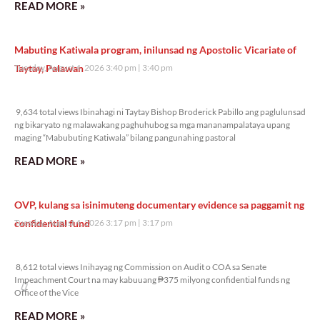
READ MORE »
Mabuting Katiwala program, inilunsad ng Apostolic Vicariate of
Taytay, Palawan
Tuesday, August 4, 2026 3:40 pm
3:40 pm
9,634 total views
9,634 total views Ibinahagi ni Taytay Bishop Broderick Pabillo ang paglulunsad
ng bikaryato ng malawakang paghuhubog sa mga mananampalataya upang
maging “Mabubuting Katiwala” bilang pangunahing pastoral
READ MORE »
OVP, kulang sa isinimuteng documentary evidence sa paggamit ng
confidential fund
Tuesday, August 4, 2026 3:17 pm
3:17 pm
8,612 total views
8,612 total views Inihayag ng Commission on Audit o COA sa Senate
Impeachment Court na may kabuuang ₱375 milyong confidential funds ng
Office of the Vice
READ MORE »