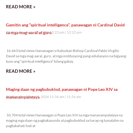
READ MORE »
Gamitin ang “spiritual intelligence’’, panawagan ni Cardinal David
sa mga mag-aaral at guro
Wednesday, August 5, 2026 12:22 pm
12:22 pm
16,463 total views
16,463 total views Nanawagan si Kalookan Bishop Cardinal Pablo Virgilio
David sa mga mag-aaral, guro, at mga institusyong pang-edukasyon na bigyang-
tuon ang “spiritual intelligence” bilang gabay
READ MORE »
Maging daan ng pagbubuklod, panawagan ni Pope Leo XIV sa
mananampalataya
Wednesday, August 5, 2026 11:56 am
11:56 am
10,704 total views
10,704 total views Nanawagan si Pope Leo XIV sa mga mananampalataya na
maging mga daan ng pagkakasundo at pagbubuklod sa harap ng lumalalim na
pagkakahati-hati at