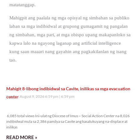
matatanggap.
Mahigpit ang paalala ng mga opisyal ng simbahan sa publiko
laban sa mga indibidwal at grupong gumagamit ng pangalan
ng simbahan, mga pari, at mga obispo upang makapanloko sa
kapwa lalo na ngayong laganap ang artificial intelligence
kung saan maaari nang gayahin ang pagkakilanlan ng isang
tao.
Mahigit 8-libong indibidwal sa Cavite, inilikas sa mga evacuation
center
Sunday, August 9, 2026 6:59 pm
6:59 pm
6,085 total views
6,085 total views Ini-ulat ng Diocese of Imus – Social Action Center na 8,026
indibidwal mula sa 2,386 pamilya sa Cavite ang kasalukuyang na-displace at
inilikas
READ MORE »