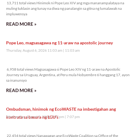
13,711 total views Hinimok ni Pope Leo XIV ang mga mananampalataya na
muling tuklasin ang tunay na diwa ng panalangin sa gitna ng lumalawak na
impluwensya
READ MORE »
Pope Leo, magsasagawa ng 11-araw na apostolic journey
Thursday, August 6, 2026 11:03 am
11:03 am
6,958 total views
6,958 total views Magsasagawa si Pope Leo XIV ng 11-araw na Apostolic
Journey sa Uruguay, Argentina, at Peru mula Nobyembre 6 hanggang 17, ayon
sa inanunsyo
READ MORE »
Ombudsman, hinimok ng EcoWASTE na imbestigahan ang
kontrata sa basura ng LGU’s
Wednesday, August 5, 2026 7:07 pm
7:07 pm
22,454 total views
22,454 total views Nanawagan ang EcoWaste Coalition sa Office of the