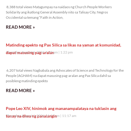
8,388 total views Matagumpay na naidaos ng Church People Workers
Solidarity ang ikatlong General Assembly nito sa Talisay City, Negros
Occidental sa temang “Faith in Action,
READ MORE »
Matinding epekto ng Pax Silica sa likas na yaman at komunidad,
dapat masusing pag-aralan
Thursday, August 6, 2026 1:22 pm
1:22 pm
6,207 total views
6,207 total views Nagbabala ang Advocates of Science and Technology for the
People (AGHAM) na dapat masusing pag-aralan ang Pax Silica dahil sa
posibleng matinding epekto
READ MORE »
Pope Leo XIV, hinimok ang mananampalataya na tuklasin ang
tunay na diwa ng panalangin
Thursday, August 6, 2026 11:17 am
11:17 am
13,711 total views