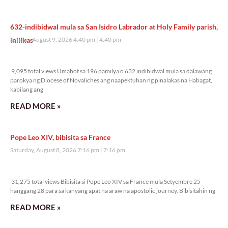
632-indibidwal mula sa San Isidro Labrador at Holy Family parish,
inilikas
Sunday, August 9, 2026 4:40 pm
4:40 pm
9,095 total views
9,095 total views Umabot sa 196 pamilya o 632 indibidwal mula sa dalawang
parokya ng Diocese of Novaliches ang naapektuhan ng pinalakas na Habagat,
kabilang ang
READ MORE »
Pope Leo XIV, bibisita sa France
Saturday, August 8, 2026 7:16 pm
7:16 pm
31,275 total views
31,275 total views Bibisita si Pope Leo XIV sa France mula Setyembre 25
hanggang 28 para sa kanyang apat na araw na apostolic journey. Bibisitahin ng
READ MORE »