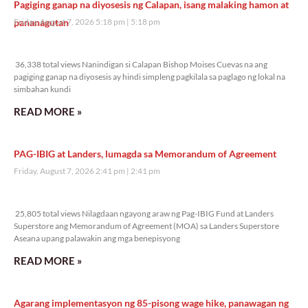
Pagiging ganap na diyosesis ng Calapan, isang malaking hamon at
pananagutan
Friday, August 7, 2026 5:18 pm
5:18 pm
36,338 total views
36,338 total views Nanindigan si Calapan Bishop Moises Cuevas na ang
pagiging ganap na diyosesis ay hindi simpleng pagkilala sa paglago ng lokal na
simbahan kundi
READ MORE »
PAG-IBIG at Landers, lumagda sa Memorandum of Agreement
Friday, August 7, 2026 2:41 pm
2:41 pm
25,805 total views
25,805 total views Nilagdaan ngayong araw ng Pag-IBIG Fund at Landers
Superstore ang Memorandum of Agreement (MOA) sa Landers Superstore
Aseana upang palawakin ang mga benepisyong
READ MORE »
Agarang implementasyon ng 85-pisong wage hike, panawagan ng