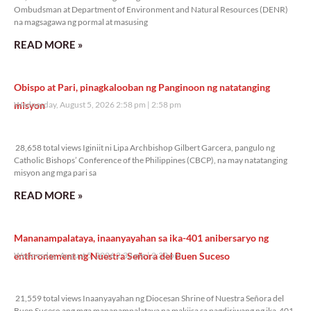
Ombudsman at Department of Environment and Natural Resources (DENR)
na magsagawa ng pormal at masusing
READ MORE »
Obispo at Pari, pinagkalooban ng Panginoon ng natatanging
misyon
Wednesday, August 5, 2026 2:58 pm
2:58 pm
28,658 total views
28,658 total views Iginiit ni Lipa Archbishop Gilbert Garcera, pangulo ng
Catholic Bishops’ Conference of the Philippines (CBCP), na may natatanging
misyon ang mga pari sa
READ MORE »
Mananampalataya, inaanyayahan sa ika-401 anibersaryo ng
enthronement ng Nuestra Señora del Buen Suceso
Wednesday, August 5, 2026 2:32 pm
2:32 pm
21,559 total views
21,559 total views Inaanyayahan ng Diocesan Shrine of Nuestra Señora del
Buen Suceso ang mga mananampalataya na makiisa sa pagdiriwang ng ika-401