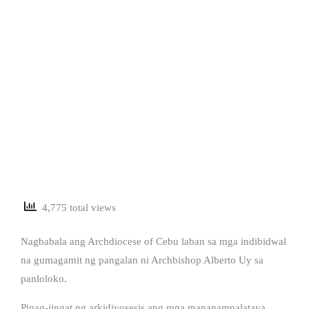
4,775 total views
Nagbabala ang Archdiocese of Cebu laban sa mga indibidwal
na gumagamit ng pangalan ni Archbishop Alberto Uy sa
panloloko.
Pinag-iingat ng arkidiyosesis ang mga mananampalataya