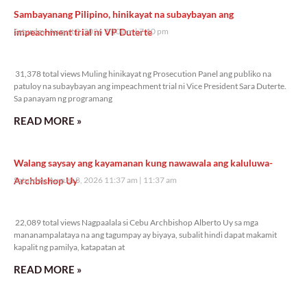
Sambayanang Pilipino, hinikayat na subaybayan ang
impeachment trial ni VP Duterte
Saturday, August 8, 2026 7:10 pm
7:10 pm
31,378 total views
31,378 total views Muling hinikayat ng Prosecution Panel ang publiko na
patuloy na subaybayan ang impeachment trial ni Vice President Sara Duterte.
Sa panayam ng programang
READ MORE »
Walang saysay ang kayamanan kung nawawala ang kaluluwa-
Archbishop Uy
Saturday, August 8, 2026 11:37 am
11:37 am
22,089 total views
22,089 total views Nagpaalala si Cebu Archbishop Alberto Uy sa mga
mananampalataya na ang tagumpay ay biyaya, subalit hindi dapat makamit
kapalit ng pamilya, katapatan at
READ MORE »