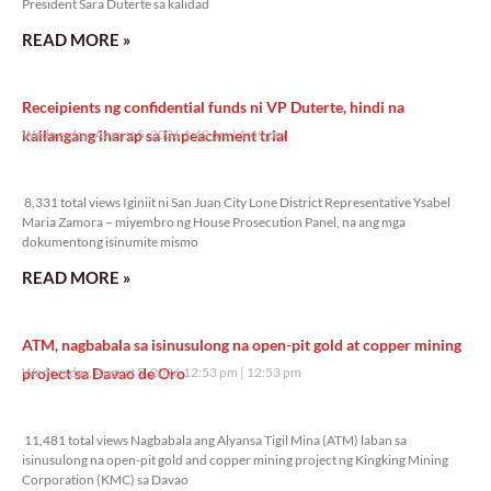
President Sara Duterte sa kalidad
READ MORE »
Receipients ng confidential funds ni VP Duterte, hindi na
kailangang iharap sa impeachment trial
Wednesday, August 5, 2026 1:49 pm
1:49 pm
8,331 total views
8,331 total views Iginiit ni San Juan City Lone District Representative Ysabel
Maria Zamora – miyembro ng House Prosecution Panel, na ang mga
dokumentong isinumite mismo
READ MORE »
ATM, nagbabala sa isinusulong na open-pit gold at copper mining
project sa Davao de Oro
Wednesday, August 5, 2026 12:53 pm
12:53 pm
11,481 total views
11,481 total views Nagbabala ang Alyansa Tigil Mina (ATM) laban sa
isinusulong na open-pit gold and copper mining project ng Kingking Mining
Corporation (KMC) sa Davao