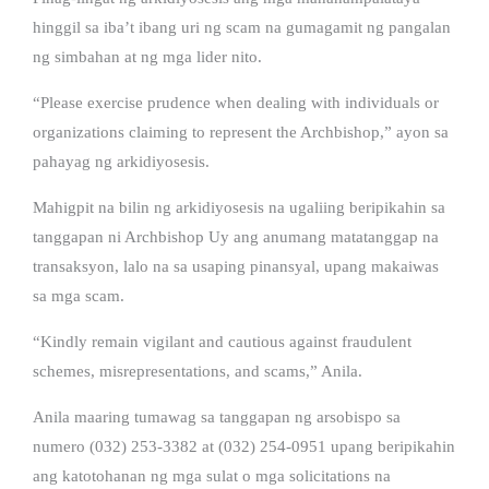
hinggil sa iba’t ibang uri ng scam na gumagamit ng pangalan
ng simbahan at ng mga lider nito.
“Please exercise prudence when dealing with individuals or
organizations claiming to represent the Archbishop,” ayon sa
pahayag ng arkidiyosesis.
Mahigpit na bilin ng arkidiyosesis na ugaliing beripikahin sa
tanggapan ni Archbishop Uy ang anumang matatanggap na
transaksyon, lalo na sa usaping pinansyal, upang makaiwas
sa mga scam.
“Kindly remain vigilant and cautious against fraudulent
schemes, misrepresentations, and scams,” Anila.
Anila maaring tumawag sa tanggapan ng arsobispo sa
numero (032) 253-3382 at (032) 254-0951 upang beripikahin
ang katotohanan ng mga sulat o mga solicitations na