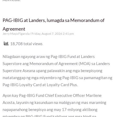
PAG-IBIG at Landers, lumagda sa Memorandum of
Agreement
Jerry Maya Figarola
Friday, August 7, 2026 2:41 pm
18,708 total views
Nilagdaan ngayong araw ng Pag-IBIG Fund at Landers
Superstore ang Memorandum of Agreement (MOA) sa Landers
Superstore Aseana upang palawakin ang mga benepisyong
matatanggap ng mga miyembro ng Pag-IBIG sa pamamagitan ng
Pag-IBIG Loyalty Card at Loyalty Card Plus.
Ayon kay Pag-IBIG Fund Chief Executive Officer Marilene
Acosta, layunin ng kasunduan na mabigyan ng mas maraming
napapanahong benepisyo ang may 17-milyong aktibong
miyembro ng PAG-IBIG Fund kabilang ang mga hindi pa