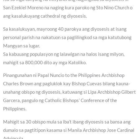
San Ezekiel Moreno na naging kura paroko ng Sto Nino Church o
ang kasalukuyang cathedral ng diyosesis.
Sa kasalukuyan, mayroong 40 parokya ang diyosesis at isang
personal parish na nakatuon sa paglilingkod sa mga katutubong
Mangyan sa lugar.
Sa kabuuang populasyon ng lalawigan na halos isang milyon,
mahigit sa 800,000 dito ay mga Katoliko.
Pinangunahan ni Papal Nuncio to the Philippines Archbishop
Charles Brown ang pagluklok kay Bishop Cuevas bilang kauna-
unahang obispo ng diyosesis, katuwang si Lipa Archbishop Gilbert
Garcera, pangulo ng Catholic Bishops’ Conference of the
Philippines.
Mahigit sa 30 obispo mula sa iba’t ibang diyosesis sa bansa ang
dumalo sa pagtitipon kasama si Manila Archbishop Jose Cardinal
Advincula.