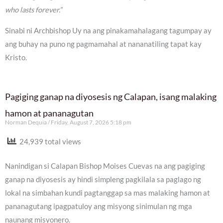
who lasts forever.”
Sinabi ni Archbishop Uy na ang pinakamahalagang tagumpay ay
ang buhay na puno ng pagmamahal at nananatiling tapat kay
Kristo.
Pagiging ganap na diyosesis ng Calapan, isang malaking
hamon at pananagutan
Norman Dequia
Friday, August 7, 2026 5:18 pm
24,939 total views
Nanindigan si Calapan Bishop Moises Cuevas na ang pagiging
ganap na diyosesis ay hindi simpleng pagkilala sa paglago ng
lokal na simbahan kundi pagtanggap sa mas malaking hamon at
pananagutang ipagpatuloy ang misyong sinimulan ng mga
naunang misyonero.