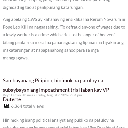
dignidad ng tao at panlipunang katarungan.
Ang apela ng CWS ay kahanay ng ensiklikal na Rerum Novarum ni
Pope Leo XIII na nagsasabing, “To defraud anyone of wages due to
a lowly worker is a crime which cries to the anger of heaven,”
bilang paalala sa moral na pananagutan ng lipunan na tiyakin ang
makatarungan at napapanahong sahod para sa mga
manggagawa.
Sambayanang Pilipino, hinimok na patuloy na
subaybayan ang impeachment trial laban kay VP
Reyn Letran - Ibañez
Friday, August 7, 2026 2:01 pm
Duterte
6,364 total views
Hinimok ng isang political analyst ang publiko na patuloy na
subaybayan ang impeachment trial laban kay Vice President Sara