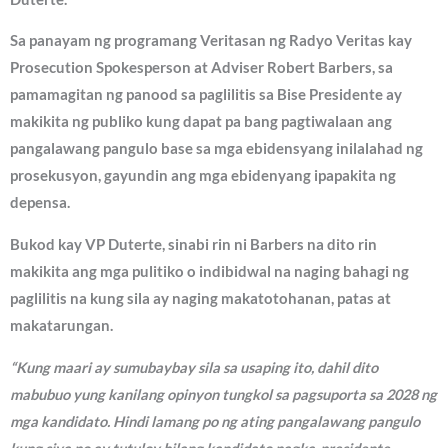
Sa panayam ng programang Veritasan ng Radyo Veritas kay
Prosecution Spokesperson at Adviser Robert Barbers, sa
pamamagitan ng panood sa paglilitis sa Bise Presidente ay
makikita ng publiko kung dapat pa bang pagtiwalaan ang
pangalawang pangulo base sa mga ebidensyang inilalahad ng
prosekusyon, gayundin ang mga ebidenyang ipapakita ng
depensa.
Bukod kay VP Duterte, sinabi rin ni Barbers na dito rin
makikita ang mga pulitiko o indibidwal na naging bahagi ng
paglilitis na kung sila ay naging makatotohanan, patas at
makatarungan.
“Kung maari ay sumubaybay sila sa usaping ito, dahil dito
mabubuo yung kanilang opinyon tungkol sa pagsuporta sa 2028 ng
mga kandidato. Hindi lamang po ng ating pangalawang pangulo