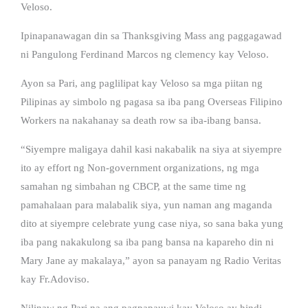
Veloso.
Ipinapanawagan din sa Thanksgiving Mass ang paggagawad
ni Pangulong Ferdinand Marcos ng clemency kay Veloso.
Ayon sa Pari, ang paglilipat kay Veloso sa mga piitan ng
Pilipinas ay simbolo ng pagasa sa iba pang Overseas Filipino
Workers na nakahanay sa death row sa iba-ibang bansa.
“Siyempre maligaya dahil kasi nakabalik na siya at siyempre
ito ay effort ng Non-government organizations, ng mga
samahan ng simbahan ng CBCP, at the same time ng
pamahalaan para malabalik siya, yun naman ang maganda
dito at siyempre celebrate yung case niya, so sana baka yung
iba pang nakakulong sa iba pang bansa na kapareho din ni
Mary Jane ay makalaya,” ayon sa panayam ng Radio Veritas
kay Fr.Adoviso.
Nilinaw ng Pari na ang pagpapauwi kay Veloso ay hindi