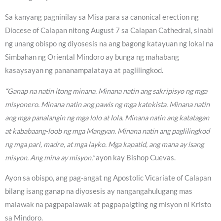
Sa kanyang pagninilay sa Misa para sa canonical erection ng
Diocese of Calapan nitong August 7 sa Calapan Cathedral, sinabi
ng unang obispo ng diyosesis na ang bagong katayuan ng lokal na
Simbahan ng Oriental Mindoro ay bunga ng mahabang
kasaysayan ng pananampalataya at paglilingkod.
“Ganap na natin itong minana. Minana natin ang sakripisyo ng mga
misyonero. Minana natin ang pawis ng mga katekista. Minana natin
ang mga panalangin ng mga lolo at lola. Minana natin ang katatagan
at kababaang-loob ng mga Mangyan. Minana natin ang paglilingkod
ng mga pari, madre, at mga layko. Mga kapatid, ang mana ay isang
misyon. Ang mina ay misyon,”
ayon kay Bishop Cuevas.
Ayon sa obispo, ang pag-angat ng Apostolic Vicariate of Calapan
bilang isang ganap na diyosesis ay nangangahulugang mas
malawak na pagpapalawak at pagpapaigting ng misyon ni Kristo
sa Mindoro.