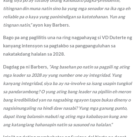
kung siya po ay tutuloy bilang kandidato pagka-presidente,
titingnan din muna natin sino ba yung mga senador na ika nga eh
reliable pa o kaya yung paninindigan sa katotohanan. Yun ang
tingnan natin,”
ayon kay Barbers.
Bago pa ang paglilitis una na ring nagpahayag si VD Duterte ng
kanyang intensyon sa pagtakbo sa pangpanguluhan sa
nakatakdang halalan sa 2028.
Dagdag pa ni Barbers,
“Ang basehan po natin sa pagpili ng ating
mga leader sa 2028 ay yung number one ay integridad. Yung
kanyang integridad, siya ba ay na-involve sa isang usapin tungkol
sa pandarambong? O yung ating bang leader na pipiliin eh meron
bang kredibilidad yan na nagsabing ngayon tapos bukas dineny o
nagsisinungaling na hindi daw nasabi? Yung mga ganung punto,
dapat itong balansin mabuti ng ating mga kababayan kung ano
ang katangiang hahanapin natin sa susunod na halalan.”