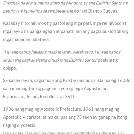
Duschak na ang tunay na ginto ng Mindoro ay ang Espiritu Santo na
patuloy na kumikilos sa sambayanang ito,”
ani Bishop Cuevas.
Kasabay nito, hinimok ng pastol ang mga pari, mga relihiyoso at
mga layko na pangalagaan at panatilihin ang pagbubuklod bilang
mga mananampalataya.
“Huwag nating hayaang magkawatak-watak tayo. Huwag nating
sirain ang pagkakaisang binigkis ng Espiritu Santo,”
paalala ng
obispo.
Sa kasaysayan, nagsimula ang Kristiyanismo sa isla noong 1600s
sa pamamagitan ng pagmimisyon ng mga Augustinian,
Franciscan, Jesuit, Recollect, at SVD.
1936 nang maging Apostolic Prefecture, 1961 nang maging
Apostolic Vicariate, at makalipas ang 75 taon ay ganap na itong
naging diyosesis.
Isa sa mga tanyang na misyonerong naglingkod sa diyosesis si