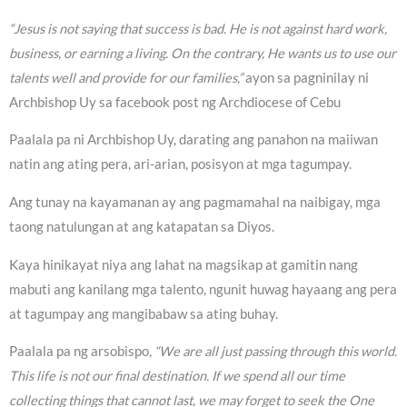
“Jesus is not saying that success is bad. He is not against hard work,
business, or earning a living. On the contrary, He wants us to use our
talents well and provide for our families,”
ayon sa pagninilay ni
Archbishop Uy sa facebook post ng Archdiocese of Cebu
Paalala pa ni Archbishop Uy, darating ang panahon na maiiwan
natin ang ating pera, ari-arian, posisyon at mga tagumpay.
Ang tunay na kayamanan ay ang pagmamahal na naibigay, mga
taong natulungan at ang katapatan sa Diyos.
Kaya hinikayat niya ang lahat na magsikap at gamitin nang
mabuti ang kanilang mga talento, ngunit huwag hayaang ang pera
at tagumpay ang mangibabaw sa ating buhay.
Paalala pa ng arsobispo,
“We are all just passing through this world.
This life is not our final destination. If we spend all our time
collecting things that cannot last, we may forget to seek the One