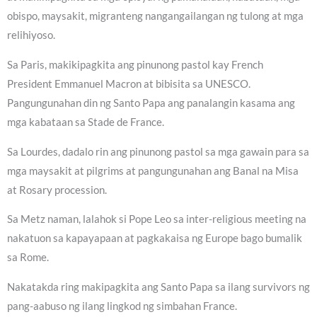
obispo, maysakit, migranteng nangangailangan ng tulong at mga
relihiyoso.
Sa Paris, makikipagkita ang pinunong pastol kay French
President Emmanuel Macron at bibisita sa UNESCO.
Pangungunahan din ng Santo Papa ang panalangin kasama ang
mga kabataan sa Stade de France.
Sa Lourdes, dadalo rin ang pinunong pastol sa mga gawain para sa
mga maysakit at pilgrims at pangungunahan ang Banal na Misa
at Rosary procession.
Sa Metz naman, lalahok si Pope Leo sa inter-religious meeting na
nakatuon sa kapayapaan at pagkakaisa ng Europe bago bumalik
sa Rome.
Nakatakda ring makipagkita ang Santo Papa sa ilang survivors ng
pang-aabuso ng ilang lingkod ng simbahan France.