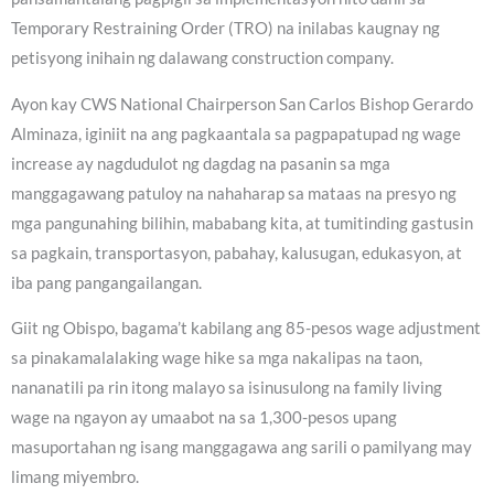
Temporary Restraining Order (TRO) na inilabas kaugnay ng
petisyong inihain ng dalawang construction company.
Ayon kay CWS National Chairperson San Carlos Bishop Gerardo
Alminaza, iginiit na ang pagkaantala sa pagpapatupad ng wage
increase ay nagdudulot ng dagdag na pasanin sa mga
manggagawang patuloy na nahaharap sa mataas na presyo ng
mga pangunahing bilihin, mababang kita, at tumitinding gastusin
sa pagkain, transportasyon, pabahay, kalusugan, edukasyon, at
iba pang pangangailangan.
Giit ng Obispo, bagama’t kabilang ang 85-pesos wage adjustment
sa pinakamalalaking wage hike sa mga nakalipas na taon,
nananatili pa rin itong malayo sa isinusulong na family living
wage na ngayon ay umaabot na sa 1,300-pesos upang
masuportahan ng isang manggagawa ang sarili o pamilyang may
limang miyembro.