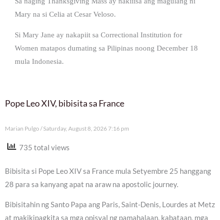
Sa naging Thanksgiving Mass ay nakiiisa ang magulang ni
Mary na si Celia at Cesar Veloso.
Si Mary Jane ay nakapiit sa Correctional Institution for
Women matapos dumating sa Pilipinas noong December 18
mula Indonesia.
Pope Leo XIV, bibisita sa France
Marian Pulgo
Saturday, August 8, 2026 7:16 pm
735 total views
Bibisita si Pope Leo XIV sa France mula Setyembre 25 hanggang
28 para sa kanyang apat na araw na apostolic journey.
Bibisitahin ng Santo Papa ang Paris, Saint-Denis, Lourdes at Metz
at makikipagkita sa mga opisyal ng pamahalaan, kabataan, mga