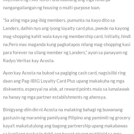
nangangailangan ng housing o multi-purpose loan.
“Sa ating mga pag-ibig members, pumunta na kayo dito sa
Landers, dalhin nyo ang iyong loyalty card plus, pwede na kayong
mag-shopping kahit wala kayo ng membership card. Initially, hindi
na.Pero mas maganda kung pagkatapos nilang mag-shopping kasi
para forever na silang member ng Landers,” ayon sa panayam ng
Radyo Veritas kay Acosta.
Ayon kay Acosta na bukod sa pagiging cash card, nagsisilbi ring
daan ang Pag-IBIG Loyalty Card Plus upang makakuha ng mga
diskwento, espesyal na alok, at reward points mula sa lumalawak
na hanay ng mga partner establishments ng ahensya.
Binigyang-diin din ni Acosta na malaking bahagi ng buwanang
gastusin ng maraming pamilyang Pilipino ang pamimili ng grocery
kaya’t makatutulong ang bagong partnership upang makabawas
sa kanilang gastusin dahil ang bawat pisong matitipid sa mga