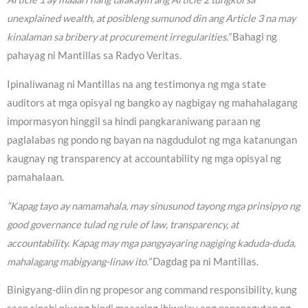
unexplained wealth, at posibleng sumunod din ang Article 3 na may
kinalaman sa bribery at procurement irregularities.”
Bahagi ng
pahayag ni Mantillas sa Radyo Veritas.
Ipinaliwanag ni Mantillas na ang testimonya ng mga state
auditors at mga opisyal ng bangko ay nagbigay ng mahahalagang
impormasyon hinggil sa hindi pangkaraniwang paraan ng
paglalabas ng pondo ng bayan na nagdudulot ng mga katanungan
kaugnay ng transparency at accountability ng mga opisyal ng
pamahalaan.
“Kapag tayo ay namamahala, may sinusunod tayong mga prinsipyo ng
good governance tulad ng rule of law, transparency, at
accountability. Kapag may mga pangyayaring nagiging kaduda-duda,
mahalagang mabigyang-linaw ito.”
Dagdag pa ni Mantillas.
Binigyang-diin din ng propesor ang command responsibility, kung