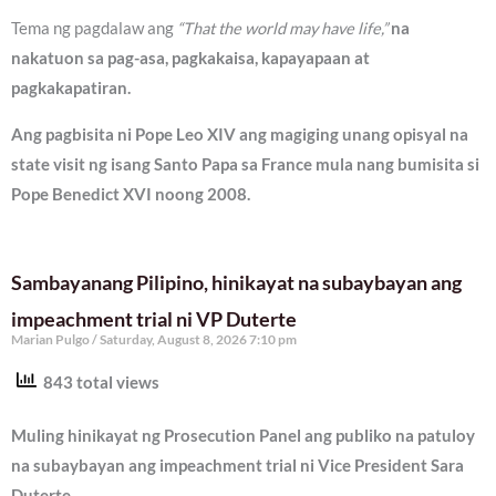
Tema ng pagdalaw ang
“That the world may have life,”
na
nakatuon sa pag-asa, pagkakaisa, kapayapaan at
pagkakapatiran.
Ang pagbisita ni Pope Leo XIV ang magiging unang opisyal na
state visit ng isang Santo Papa sa France mula nang bumisita si
Pope Benedict XVI noong 2008.
Sambayanang Pilipino, hinikayat na subaybayan ang
impeachment trial ni VP Duterte
Marian Pulgo
Saturday, August 8, 2026 7:10 pm
843 total views
Muling hinikayat ng Prosecution Panel ang publiko na patuloy
na subaybayan ang impeachment trial ni Vice President Sara
Duterte.