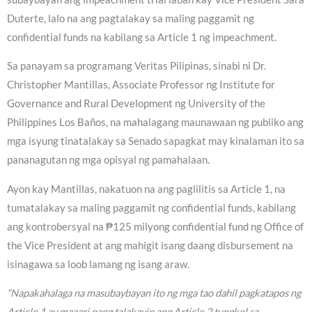
Duterte, lalo na ang pagtalakay sa maling paggamit ng
confidential funds na kabilang sa Article 1 ng impeachment.
Sa panayam sa programang Veritas Pilipinas, sinabi ni Dr.
Christopher Mantillas, Associate Professor ng Institute for
Governance and Rural Development ng University of the
Philippines Los Baños, na mahalagang maunawaan ng publiko ang
mga isyung tinatalakay sa Senado sapagkat may kinalaman ito sa
pananagutan ng mga opisyal ng pamahalaan.
Ayon kay Mantillas, nakatuon na ang paglilitis sa Article 1, na
tumatalakay sa maling paggamit ng confidential funds, kabilang
ang kontrobersyal na ₱125 milyong confidential fund ng Office of
the Vice President at ang mahigit isang daang disbursement na
isinagawa sa loob lamang ng isang araw.
“Napakahalaga na masubaybayan ito ng mga tao dahil pagkatapos ng
Article 1 ay maaari nang talakayin ang Article 2 tungkol sa