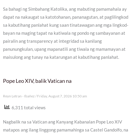
Sa bahagi ng Simbahang Katolika, ang mabuting pamamahala ay
dapat na nakaugat sa katotohanan, pananagutan, at paglilingkod
sa kabutihang panlahat kung saan tinatawagan ang mga lingkod-
bayan na maging tapat na katiwala ng pondo ng sambayanan at
pairalin ang transparency at integridad sa kanilang
panunungkulan, upang mapanatili ang tiwala ng mamamayan at
maisulong ang tunay na katarungan at kabutihang panlahat.
Pope Leo XIV, balik Vatican na
Reyn Letran - Ibañez
Friday, August 7, 2026 10:50 am
6,311 total views
Nagbalik na sa Vatican ang Kanyang Kabanalan Pope Leo XIV
matapos ang ilang linggong pamamahinga sa Castel Gandolfo, na