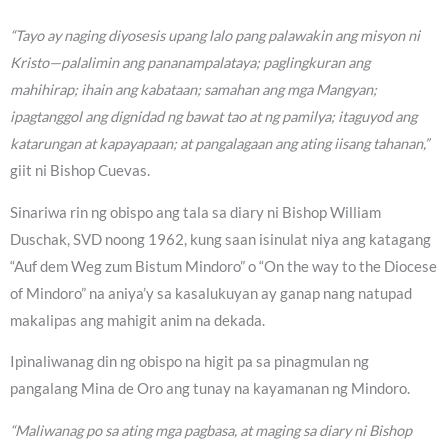
“Tayo ay naging diyosesis upang lalo pang palawakin ang misyon ni
Kristo—palalimin ang pananampalataya; paglingkuran ang
mahihirap; ihain ang kabataan; samahan ang mga Mangyan;
ipagtanggol ang dignidad ng bawat tao at ng pamilya; itaguyod ang
katarungan at kapayapaan; at pangalagaan ang ating iisang tahanan,”
giit ni Bishop Cuevas.
Sinariwa rin ng obispo ang tala sa diary ni Bishop William
Duschak, SVD noong 1962, kung saan isinulat niya ang katagang
“Auf dem Weg zum Bistum Mindoro” o “On the way to the Diocese
of Mindoro” na aniya’y sa kasalukuyan ay ganap nang natupad
makalipas ang mahigit anim na dekada.
Ipinaliwanag din ng obispo na higit pa sa pinagmulan ng
pangalang Mina de Oro ang tunay na kayamanan ng Mindoro.
“Maliwanag po sa ating mga pagbasa, at maging sa diary ni Bishop