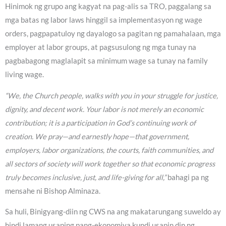
Hinimok ng grupo ang kagyat na pag-alis sa TRO, paggalang sa
mga batas ng labor laws hinggil sa implementasyon ng wage
orders, pagpapatuloy ng dayalogo sa pagitan ng pamahalaan, mga
employer at labor groups, at pagsusulong ng mga tunay na
pagbabagong maglalapit sa minimum wage sa tunay na family
living wage.
“We, the Church people, walks with you in your struggle for justice,
dignity, and decent work. Your labor is not merely an economic
contribution; it is a participation in God’s continuing work of
creation. We pray—and earnestly hope—that government,
employers, labor organizations, the courts, faith communities, and
all sectors of society will work together so that economic progress
truly becomes inclusive, just, and life-giving for all,”
bahagi pa ng
mensahe ni Bishop Alminaza.
Sa huli, Binigyang-diin ng CWS na ang makatarungang suweldo ay
hindi lamang usaping pang-ekonomiya kundi usapin din ng