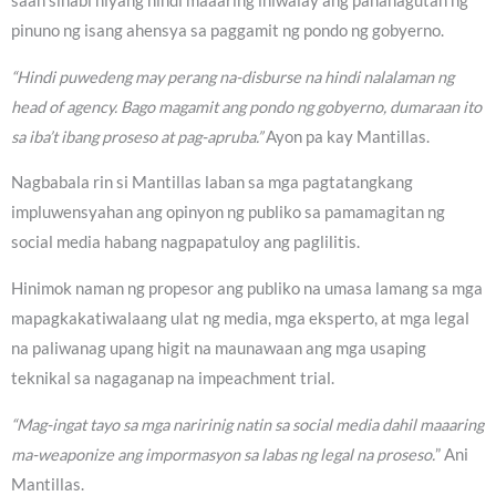
saan sinabi niyang hindi maaaring ihiwalay ang pananagutan ng
pinuno ng isang ahensya sa paggamit ng pondo ng gobyerno.
“Hindi puwedeng may perang na-disburse na hindi nalalaman ng
head of agency. Bago magamit ang pondo ng gobyerno, dumaraan ito
sa iba’t ibang proseso at pag-apruba.”
Ayon pa kay Mantillas.
Nagbabala rin si Mantillas laban sa mga pagtatangkang
impluwensyahan ang opinyon ng publiko sa pamamagitan ng
social media habang nagpapatuloy ang paglilitis.
Hinimok naman ng propesor ang publiko na umasa lamang sa mga
mapagkakatiwalaang ulat ng media, mga eksperto, at mga legal
na paliwanag upang higit na maunawaan ang mga usaping
teknikal sa nagaganap na impeachment trial.
“Mag-ingat tayo sa mga naririnig natin sa social media dahil maaaring
ma-weaponize ang impormasyon sa labas ng legal na proseso.
” Ani
Mantillas.