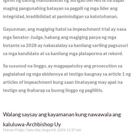
Iginiit ng dating mambabatas ng Surigao del Norte na dapat
maging pangunahing batayan sa pagpili ng mga lider ang
integridad, kredibilidad at paninindigan sa katotohanan.
Gayunman, ang magiging hatol sa impeachment trial ay nasa
mga Senator-Judge, habang ang magiging pasya ng mga
botante sa 2028 ay nakasalalay sa kanilang sariling pagsusuri
sa mga kandidato at sa kanilang mga plataporma at rekord.
Sa susunod na linggo, ay magpapatuloy ang prosecution sa
paglalahad ng mga ebidensya at testigo kaugnay sa article 1 ng
articles of impeachment kung saan tinatayang may apat na
testigo ang ihaharap sa buong linggo ng paglilitis.
Walang saysay ang kayamanan kung nawawala ang
kaluluwa-Archbishop Uy
Marian Pulgo
Saturday, August 8, 2026 11:37 am