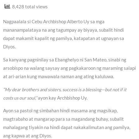
8,428 total views
Nagpaalala si Cebu Archbishop Alberto Uy sa mga
mananampalataya na ang tagumpay ay biyaya, subalit hindi
dapat makamit kapalit ng pamilya, katapatan at ugnayan sa
Diyos.
Sa kanyang pagninilay sa Ebanghelyo ni San Mateo, sinabi ng
arsobispo na walang saysay ang pagkakaroon ng maraming salapi
at ari-arian kung mawawala naman ang ating kaluluwa.
“My dear brothers and sisters, success is a blessing—but not if it
costs us our soul,”
ayon kay Archbishop Uy.
Ayon sa pastol ng simbahan hindi masama ang magsikap,
magtrabaho at mangarap para sa magandang buhay, subalit
mahalagang tiyakin na hindi dapat nakakalimutan ang pamilya,
ang kapwa at ang Diyos.