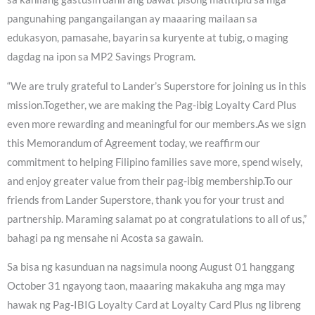
pangunahing pangangailangan ay maaaring mailaan sa
edukasyon, pamasahe, bayarin sa kuryente at tubig, o maging
dagdag na ipon sa MP2 Savings Program.
“We are truly grateful to Lander’s Superstore for joining us in this
mission.Together, we are making the Pag-ibig Loyalty Card Plus
even more rewarding and meaningful for our members.As we sign
this Memorandum of Agreement today, we reaffirm our
commitment to helping Filipino families save more, spend wisely,
and enjoy greater value from their pag-ibig membership.To our
friends from Lander Superstore, thank you for your trust and
partnership. Maraming salamat po at congratulations to all of us,”
bahagi pa ng mensahe ni Acosta sa gawain.
Sa bisa ng kasunduan na nagsimula noong August 01 hanggang
October 31 ngayong taon, maaaring makakuha ang mga may
hawak ng Pag-IBIG Loyalty Card at Loyalty Card Plus ng libreng