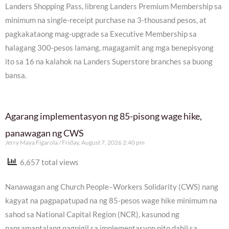
Landers Shopping Pass, libreng Landers Premium Membership sa
minimum na single-receipt purchase na 3-thousand pesos, at
pagkakataong mag-upgrade sa Executive Membership sa
halagang 300-pesos lamang, magagamit ang mga benepisyong
ito sa 16 na kalahok na Landers Superstore branches sa buong
bansa.
Agarang implementasyon ng 85-pisong wage hike,
panawagan ng CWS
Jerry Maya Figarola
Friday, August 7, 2026 2:40 pm
6,657 total views
Nanawagan ang Church People–Workers Solidarity (CWS) nang
kagyat na pagpapatupad na ng 85-pesos wage hike minimum na
sahod sa National Capital Region (NCR), kasunod ng
pansamantalang pagpigil sa implementasyon nito dahil sa