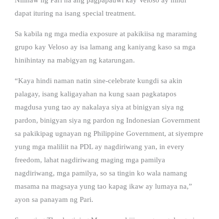
dapat ituring na isang special treatment.
Sa kabila ng mga media exposure at pakikiisa ng maraming
grupo kay Veloso ay isa lamang ang kaniyang kaso sa mga
hinihintay na mabigyan ng katarungan.
“Kaya hindi naman natin sine-celebrate kungdi sa akin
palagay, isang kaligayahan na kung saan pagkatapos
magdusa yung tao ay nakalaya siya at binigyan siya ng
pardon, binigyan siya ng pardon ng Indonesian Government
sa pakikipag ugnayan ng Philippine Government, at siyempre
yung mga maliliit na PDL ay nagdiriwang yan, in every
freedom, lahat nagdiriwang maging mga pamilya
nagdiriwang, mga pamilya, so sa tingin ko wala namang
masama na magsaya yung tao kapag ikaw ay lumaya na,”
ayon sa panayam ng Pari.