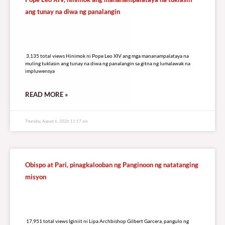
ang tunay na diwa ng panalangin
3,135 total views
3,135 total views Hinimok ni Pope Leo XIV ang mga mananampalataya na
muling tuklasin ang tunay na diwa ng panalangin sa gitna ng lumalawak na
impluwensya
READ MORE »
Thursday, August 6, 2026 11:17 am
Obispo at Pari, pinagkalooban ng Panginoon ng natatanging
misyon
17,951 total views
17,951 total views Iginiit ni Lipa Archbishop Gilbert Garcera, pangulo ng