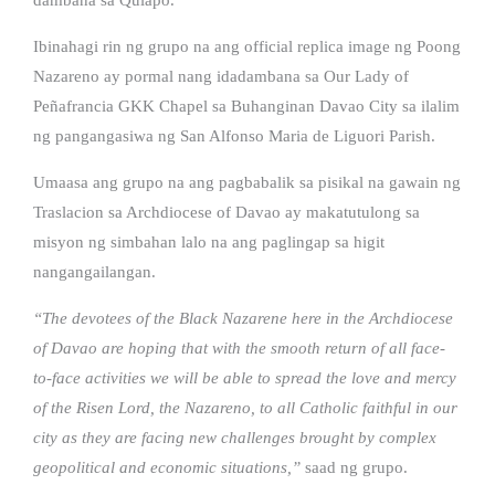
Ibinahagi rin ng grupo na ang official replica image ng Poong
Nazareno ay pormal nang idadambana sa Our Lady of
Peñafrancia GKK Chapel sa Buhanginan Davao City sa ilalim
ng pangangasiwa ng San Alfonso Maria de Liguori Parish.
Umaasa ang grupo na ang pagbabalik sa pisikal na gawain ng
Traslacion sa Archdiocese of Davao ay makatutulong sa
misyon ng simbahan lalo na ang paglingap sa higit
nangangailangan.
“The devotees of the Black Nazarene here in the Archdiocese
of Davao are hoping that with the smooth return of all face-
to-face activities we will be able to spread the love and mercy
of the Risen Lord, the Nazareno, to all Catholic faithful in our
city as they are facing new challenges brought by complex
geopolitical and economic situations,”
saad ng grupo.