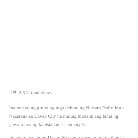
2,612 total views
Inanunsyo ng grupo ng mga deboto ng Nuestro Padre Jesus
Nazareno sa Davao City na muling ibabalik ang lahat ng
gawain tuwing kapistahan sa January 9.
Ito ang pahayag ng Davao Nazareno kasunod ng pagluwag