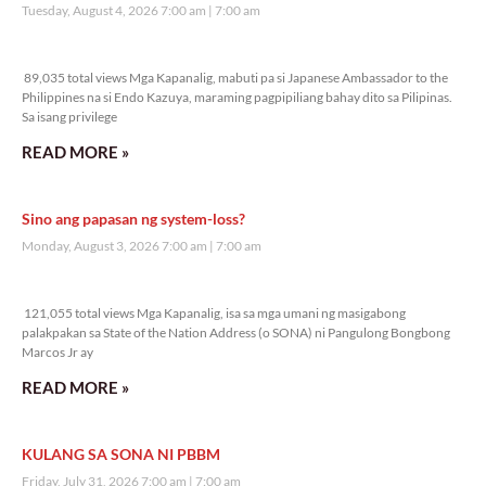
Tuesday, August 4, 2026 7:00 am
7:00 am
89,035 total views
89,035 total views Mga Kapanalig, mabuti pa si Japanese Ambassador to the
Philippines na si Endo Kazuya, maraming pagpipiliang bahay dito sa Pilipinas.
Sa isang privilege
READ MORE »
Sino ang papasan ng system-loss?
Monday, August 3, 2026 7:00 am
7:00 am
121,055 total views
121,055 total views Mga Kapanalig, isa sa mga umani ng masigabong
palakpakan sa State of the Nation Address (o SONA) ni Pangulong Bongbong
Marcos Jr ay
READ MORE »
KULANG SA SONA NI PBBM
Friday, July 31, 2026 7:00 am
7:00 am