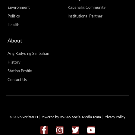
Environment
Kapanalig Community
Politics
Institutional Partner
Health
About
Ang Radyo ng Simbahan
History
Station Profile
Contact Us
© 2026 VeritasPH | Powered by RV846-Social Media Team |
Privacy Policy
F
I
T
Y
a
n
w
o