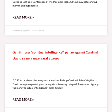
Catholic Bishops’ Conference of the Philippines (CBCP), na may natatanging
misyon ang mga pari sa
READ MORE »
Wednesday, August 5, 2026 2:58 pm
Gamitin ang “spiritual intelligence’’, panawagan ni Cardinal
David sa mga mag-aaral at guro
5,532 total views
5,532 total views Nanawagan si Kalookan Bishop Cardinal Pablo Virgilio
David sa mga mag-aaral, guro, at mga institusyong pang-edukasyon na bigyang-
tuon ang “spiritual intelligence” bilang gabay
READ MORE »