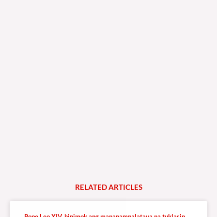
RELATED
A
R
T
I
C
L
E
S
Pope Leo XIV, hinimok ang mananampalataya na tuklasin