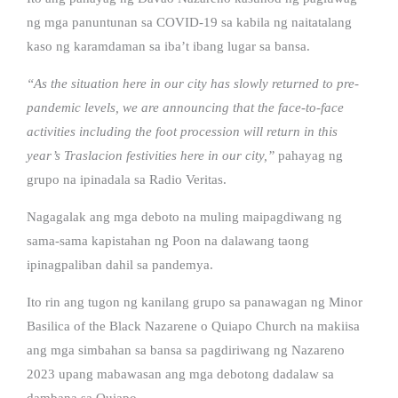
ng mga panuntunan sa COVID-19 sa kabila ng naitatalang
kaso ng karamdaman sa iba’t ibang lugar sa bansa.
“As the situation here in our city has slowly returned to pre-
pandemic levels, we are announcing that the face-to-face
activities including the foot procession will return in this
year’s Traslacion festivities here in our city,”
pahayag ng
grupo na ipinadala sa Radio Veritas.
Nagagalak ang mga deboto na muling maipagdiwang ng
sama-sama kapistahan ng Poon na dalawang taong
ipinagpaliban dahil sa pandemya.
Ito rin ang tugon ng kanilang grupo sa panawagan ng Minor
Basilica of the Black Nazarene o Quiapo Church na makiisa
ang mga simbahan sa bansa sa pagdiriwang ng Nazareno
2023 upang mabawasan ang mga debotong dadalaw sa
dambana sa Quiapo.