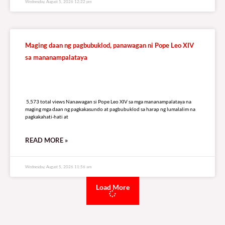
Wednesday, August 5, 2026 12:22 pm
Maging daan ng pagbubuklod, panawagan ni Pope Leo XIV
sa mananampalataya
5,573 total views
5,573 total views Nanawagan si Pope Leo XIV sa mga mananampalataya na
maging mga daan ng pagkakasundo at pagbubuklod sa harap ng lumalalim na
pagkakahati-hati at
READ MORE »
Wednesday, August 5, 2026 11:56 am
Load More