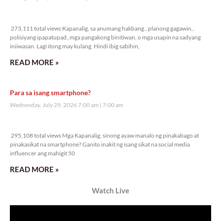
273,111 total views
273,111 total views Kapanalig, sa anumang hakbang., planong gagawin.,
polisiyang ipapatupad.,mga pangakong binitiwan, o mga usapin na sadyang
iniiwasan. Lagi itong may kulang. Hindi ibig sabihin,
READ MORE »
Para sa isang smartphone?
Wednesday, July 29, 2026 7:00 am
7:00 am
295,108 total views
295,108 total views Mga Kapanalig, sinong ayaw manalo ng pinakabago at
pinakasikat na smartphone? Ganito inakit ng isang sikat na social media
influencer ang mahigit 50
READ MORE »
Watch Live