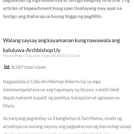
paglalahad ng mga ebidensya at testigo kaugnay sa article 1 ng
articles of impeachment kung saan tinatayang may apat na
testigo ang ihaharap sa buong linggo ng paglilitis.
Walang saysay ang kayamanan kung nawawala ang
kaluluwa-Archbishop Uy
Marian Pulgo
Saturday, August 8, 2026 11:37 am
8,587 total views
Nagpaalala si Cebu Archbishop Alberto Uy sa mga
mananampalataya na ang tagumpay ay biyaya, subalit hindi
dapat makamit kapalit ng pamilya, katapatan at ugnayan sa
Diyos.
Sa kanyang pagninilay sa Ebanghelyo ni San Mateo, sinabi ng
arsobispo na walang saysay ang pagkakaroon ng maraming salapi