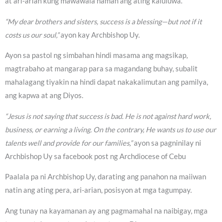
at ari-arian kung mawawala naman ang ating kaluluwa.
“My dear brothers and sisters, success is a blessing—but not if it
costs us our soul,”
ayon kay Archbishop Uy.
Ayon sa pastol ng simbahan hindi masama ang magsikap,
magtrabaho at mangarap para sa magandang buhay, subalit
mahalagang tiyakin na hindi dapat nakakalimutan ang pamilya,
ang kapwa at ang Diyos.
“Jesus is not saying that success is bad. He is not against hard work,
business, or earning a living. On the contrary, He wants us to use our
talents well and provide for our families,”
ayon sa pagninilay ni
Archbishop Uy sa facebook post ng Archdiocese of Cebu
Paalala pa ni Archbishop Uy, darating ang panahon na maiiwan
natin ang ating pera, ari-arian, posisyon at mga tagumpay.
Ang tunay na kayamanan ay ang pagmamahal na naibigay, mga