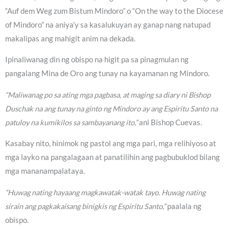
“Auf dem Weg zum Bistum Mindoro” o “On the way to the Diocese
of Mindoro” na aniya’y sa kasalukuyan ay ganap nang natupad
makalipas ang mahigit anim na dekada.
Ipinaliwanag din ng obispo na higit pa sa pinagmulan ng
pangalang Mina de Oro ang tunay na kayamanan ng Mindoro.
“Maliwanag po sa ating mga pagbasa, at maging sa diary ni Bishop
Duschak na ang tunay na ginto ng Mindoro ay ang Espiritu Santo na
patuloy na kumikilos sa sambayanang ito,”
ani Bishop Cuevas.
Kasabay nito, hinimok ng pastol ang mga pari, mga relihiyoso at
mga layko na pangalagaan at panatilihin ang pagbubuklod bilang
mga mananampalataya.
“Huwag nating hayaang magkawatak-watak tayo. Huwag nating
sirain ang pagkakaisang binigkis ng Espiritu Santo,”
paalala ng
obispo.