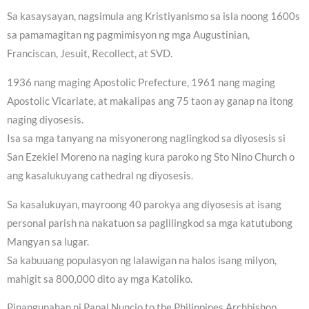
Sa kasaysayan, nagsimula ang Kristiyanismo sa isla noong 1600s
sa pamamagitan ng pagmimisyon ng mga Augustinian,
Franciscan, Jesuit, Recollect, at SVD.
1936 nang maging Apostolic Prefecture, 1961 nang maging
Apostolic Vicariate, at makalipas ang 75 taon ay ganap na itong
naging diyosesis.
Isa sa mga tanyang na misyonerong naglingkod sa diyosesis si
San Ezekiel Moreno na naging kura paroko ng Sto Nino Church o
ang kasalukuyang cathedral ng diyosesis.
Sa kasalukuyan, mayroong 40 parokya ang diyosesis at isang
personal parish na nakatuon sa paglilingkod sa mga katutubong
Mangyan sa lugar.
Sa kabuuang populasyon ng lalawigan na halos isang milyon,
mahigit sa 800,000 dito ay mga Katoliko.
Pinangunahan ni Papal Nuncio to the Philippines Archbishop