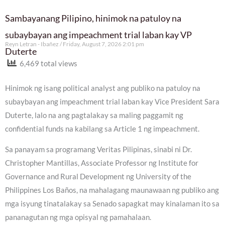
Sambayanang Pilipino, hinimok na patuloy na
subaybayan ang impeachment trial laban kay VP
Reyn Letran - Ibañez
Friday, August 7, 2026 2:01 pm
Duterte
6,469 total views
Hinimok ng isang political analyst ang publiko na patuloy na
subaybayan ang impeachment trial laban kay Vice President Sara
Duterte, lalo na ang pagtalakay sa maling paggamit ng
confidential funds na kabilang sa Article 1 ng impeachment.
Sa panayam sa programang Veritas Pilipinas, sinabi ni Dr.
Christopher Mantillas, Associate Professor ng Institute for
Governance and Rural Development ng University of the
Philippines Los Baños, na mahalagang maunawaan ng publiko ang
mga isyung tinatalakay sa Senado sapagkat may kinalaman ito sa
pananagutan ng mga opisyal ng pamahalaan.