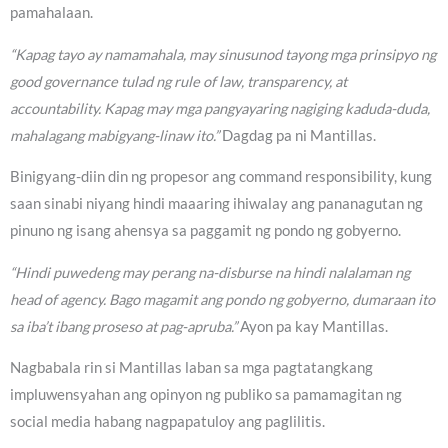
pamahalaan.
“Kapag tayo ay namamahala, may sinusunod tayong mga prinsipyo ng
good governance tulad ng rule of law, transparency, at
accountability. Kapag may mga pangyayaring nagiging kaduda-duda,
mahalagang mabigyang-linaw ito.”
Dagdag pa ni Mantillas.
Binigyang-diin din ng propesor ang command responsibility, kung
saan sinabi niyang hindi maaaring ihiwalay ang pananagutan ng
pinuno ng isang ahensya sa paggamit ng pondo ng gobyerno.
“Hindi puwedeng may perang na-disburse na hindi nalalaman ng
head of agency. Bago magamit ang pondo ng gobyerno, dumaraan ito
sa iba’t ibang proseso at pag-apruba.”
Ayon pa kay Mantillas.
Nagbabala rin si Mantillas laban sa mga pagtatangkang
impluwensyahan ang opinyon ng publiko sa pamamagitan ng
social media habang nagpapatuloy ang paglilitis.