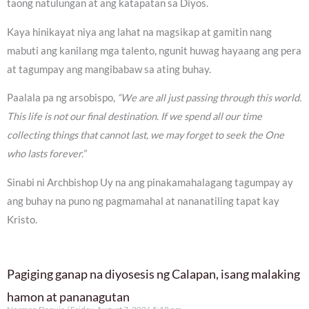
taong natulungan at ang katapatan sa Diyos.
Kaya hinikayat niya ang lahat na magsikap at gamitin nang
mabuti ang kanilang mga talento, ngunit huwag hayaang ang pera
at tagumpay ang mangibabaw sa ating buhay.
Paalala pa ng arsobispo,
“We are all just passing through this world.
This life is not our final destination. If we spend all our time
collecting things that cannot last, we may forget to seek the One
who lasts forever.”
Sinabi ni Archbishop Uy na ang pinakamahalagang tagumpay ay
ang buhay na puno ng pagmamahal at nananatiling tapat kay
Kristo.
Pagiging ganap na diyosesis ng Calapan, isang malaking
hamon at pananagutan