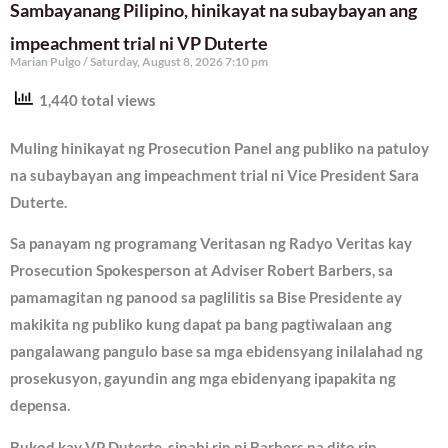
Sambayanang Pilipino, hinikayat na subaybayan ang
impeachment trial ni VP Duterte
Marian Pulgo
Saturday, August 8, 2026 7:10 pm
1,440 total views
Muling hinikayat ng Prosecution Panel ang publiko na patuloy
na subaybayan ang impeachment trial ni Vice President Sara
Duterte.
Sa panayam ng programang Veritasan ng Radyo Veritas kay
Prosecution Spokesperson at Adviser Robert Barbers, sa
pamamagitan ng panood sa paglilitis sa Bise Presidente ay
makikita ng publiko kung dapat pa bang pagtiwalaan ang
pangalawang pangulo base sa mga ebidensyang inilalahad ng
prosekusyon, gayundin ang mga ebidenyang ipapakita ng
depensa.
Bukod kay VP Duterte, sinabi rin ni Barbers na dito rin