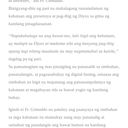
at anxieties,”
ani Fr. Grimaldo.
Binigyang-diin ng pari na mahalagang maramdaman ng
kabataan ang presensya at pag-ibig ng Diyos sa gitna ng
kanilang pinagdaraanan.
“Napakahalaga na ang bawat tao, lalo higit ang kabataan,
ay malapit sa Diyos at madama nila ang kanyang pag-ibig
upang lagi nilang maalaala na may nagmamahal sa kanila,”
dagdag pa ng pari.
Sa pamamagitan ng mas pinaigting na pananatili sa simbahan,
pananalangin, at pagsasabuhay ng digital fasting, umaasa ang
simbahan na higit na mapatatag ang pananampalataya ng
kabataan at magabayan sila sa bawat yugto ng kanilang
buhay.
Iginiit ni Fr. Grimaldo na patuloy ang paanyaya ng simbahan
sa mga kabataan na mamuhay nang may pananalig at
samahan ng panalangin ang bawat hamon na kanilang