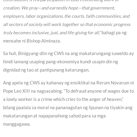
creation. We pray—and earnestly hope—that government,
employers, labor organizations, the courts, faith communities, and
all sectors of society will work together so that economic progress
truly becomes inclusive, just, and life-giving for all,”
bahagi pa ng
mensahe ni Bishop Alminaza.
Sa huli, Binigyang-diin ng CWS na ang makatarungang suweldo ay
hindi lamang usaping pang-ekonomiya kundi usapin din ng
dignidad ng tao at panlipunang katarungan.
Ang apela ng CWS ay kahanay ng ensiklikal na Rerum Novarum ni
Pope Leo XIII na nagsasabing, “To defraud anyone of wages due to
a lowly worker is a crime which cries to the anger of heaven,”
bilang paalala sa moral na pananagutan ng lipunan na tiyakin ang
makatarungan at napapanahong sahod para sa mga
manggagawa.