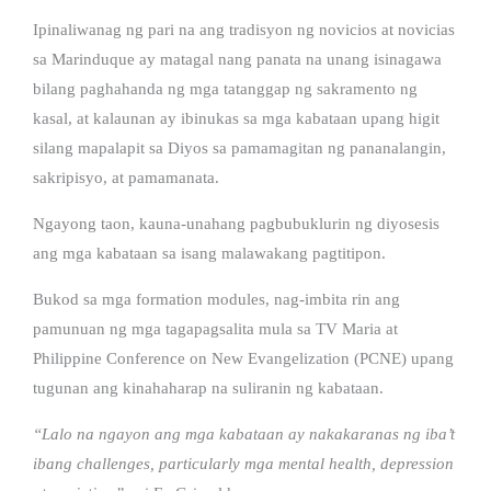
Ipinaliwanag ng pari na ang tradisyon ng novicios at novicias
sa Marinduque ay matagal nang panata na unang isinagawa
bilang paghahanda ng mga tatanggap ng sakramento ng
kasal, at kalaunan ay ibinukas sa mga kabataan upang higit
silang mapalapit sa Diyos sa pamamagitan ng pananalangin,
sakripisyo, at pamamanata.
Ngayong taon, kauna-unahang pagbubuklurin ng diyosesis
ang mga kabataan sa isang malawakang pagtitipon.
Bukod sa mga formation modules, nag-imbita rin ang
pamunuan ng mga tagapagsalita mula sa TV Maria at
Philippine Conference on New Evangelization (PCNE) upang
tugunan ang kinahaharap na suliranin ng kabataan.
“Lalo na ngayon ang mga kabataan ay nakakaranas ng iba’t
ibang challenges, particularly mga mental health, depression