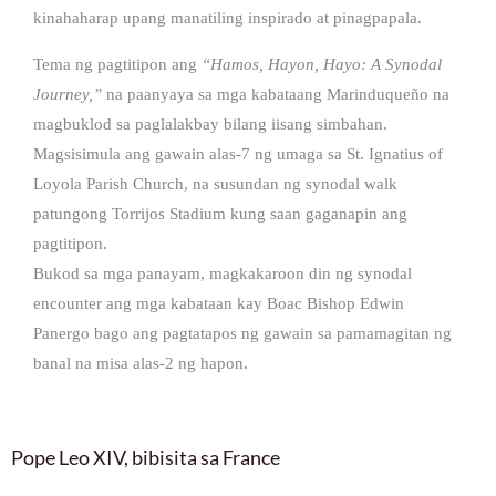
kinahaharap upang manatiling inspirado at pinagpapala.
Tema ng pagtitipon ang
“Hamos, Hayon, Hayo: A Synodal
Journey,”
na paanyaya sa mga kabataang Marinduqueño na
magbuklod sa paglalakbay bilang iisang simbahan.
Magsisimula ang gawain alas-7 ng umaga sa St. Ignatius of
Loyola Parish Church, na susundan ng synodal walk
patungong Torrijos Stadium kung saan gaganapin ang
pagtitipon.
Bukod sa mga panayam, magkakaroon din ng synodal
encounter ang mga kabataan kay Boac Bishop Edwin
Panergo bago ang pagtatapos ng gawain sa pamamagitan ng
banal na misa alas-2 ng hapon.
Pope Leo XIV, bibisita sa France