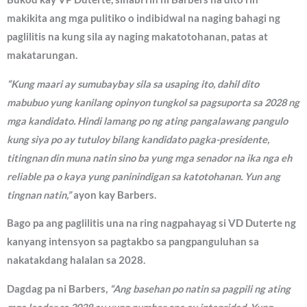
makikita ang mga pulitiko o indibidwal na naging bahagi ng
paglilitis na kung sila ay naging makatotohanan, patas at
makatarungan.
“Kung maari ay sumubaybay sila sa usaping ito, dahil dito
mabubuo yung kanilang opinyon tungkol sa pagsuporta sa 2028 ng
mga kandidato. Hindi lamang po ng ating pangalawang pangulo
kung siya po ay tutuloy bilang kandidato pagka-presidente,
titingnan din muna natin sino ba yung mga senador na ika nga eh
reliable pa o kaya yung paninindigan sa katotohanan. Yun ang
tingnan natin,”
ayon kay Barbers.
Bago pa ang paglilitis una na ring nagpahayag si VD Duterte ng
kanyang intensyon sa pagtakbo sa pangpanguluhan sa
nakatakdang halalan sa 2028.
Dagdag pa ni Barbers,
“Ang basehan po natin sa pagpili ng ating