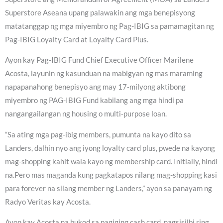
Superstore Aseana upang palawakin ang mga benepisyong
matatanggap ng mga miyembro ng Pag-IBIG sa pamamagitan ng
Pag-IBIG Loyalty Card at Loyalty Card Plus.
Ayon kay Pag-IBIG Fund Chief Executive Officer Marilene
Acosta, layunin ng kasunduan na mabigyan ng mas maraming
napapanahong benepisyo ang may 17-milyong aktibong
miyembro ng PAG-IBIG Fund kabilang ang mga hindi pa
nangangailangan ng housing o multi-purpose loan.
“Sa ating mga pag-ibig members, pumunta na kayo dito sa
Landers, dalhin nyo ang iyong loyalty card plus, pwede na kayong
mag-shopping kahit wala kayo ng membership card. Initially, hindi
na.Pero mas maganda kung pagkatapos nilang mag-shopping kasi
para forever na silang member ng Landers,” ayon sa panayam ng
Radyo Veritas kay Acosta.
Ayon kay Acosta na bukod sa pagiging cash card, nagsisilbi ring