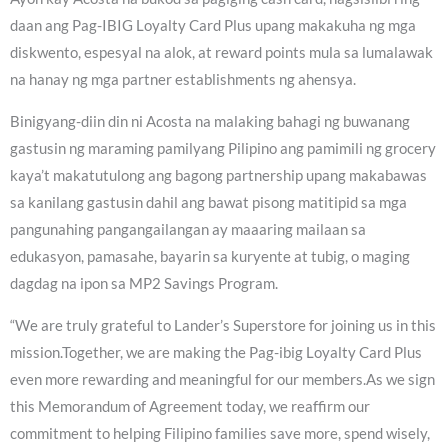
daan ang Pag-IBIG Loyalty Card Plus upang makakuha ng mga
diskwento, espesyal na alok, at reward points mula sa lumalawak
na hanay ng mga partner establishments ng ahensya.
Binigyang-diin din ni Acosta na malaking bahagi ng buwanang
gastusin ng maraming pamilyang Pilipino ang pamimili ng grocery
kaya’t makatutulong ang bagong partnership upang makabawas
sa kanilang gastusin dahil ang bawat pisong matitipid sa mga
pangunahing pangangailangan ay maaaring mailaan sa
edukasyon, pamasahe, bayarin sa kuryente at tubig, o maging
dagdag na ipon sa MP2 Savings Program.
“We are truly grateful to Lander’s Superstore for joining us in this
mission.Together, we are making the Pag-ibig Loyalty Card Plus
even more rewarding and meaningful for our members.As we sign
this Memorandum of Agreement today, we reaffirm our
commitment to helping Filipino families save more, spend wisely,