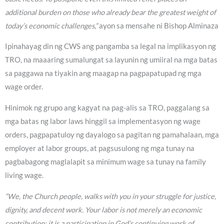
additional burden on those who already bear the greatest weight of
today’s economic challenges,”
ayon sa mensahe ni Bishop Alminaza
Ipinahayag din ng CWS ang pangamba sa legal na implikasyon ng
TRO, na maaaring sumalungat sa layunin ng umiiral na mga batas
sa paggawa na tiyakin ang maagap na pagpapatupad ng mga
wage order.
Hinimok ng grupo ang kagyat na pag-alis sa TRO, paggalang sa
mga batas ng labor laws hinggil sa implementasyon ng wage
orders, pagpapatuloy ng dayalogo sa pagitan ng pamahalaan, mga
employer at labor groups, at pagsusulong ng mga tunay na
pagbabagong maglalapit sa minimum wage sa tunay na family
living wage.
“We, the Church people, walks with you in your struggle for justice,
dignity, and decent work. Your labor is not merely an economic
contribution; it is a participation in God’s continuing work of