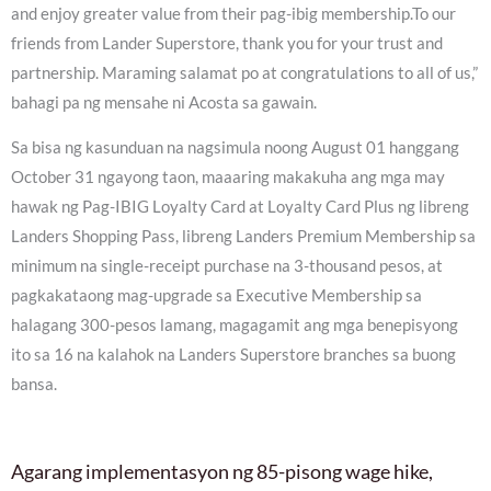
and enjoy greater value from their pag-ibig membership.To our
friends from Lander Superstore, thank you for your trust and
partnership. Maraming salamat po at congratulations to all of us,”
bahagi pa ng mensahe ni Acosta sa gawain.
Sa bisa ng kasunduan na nagsimula noong August 01 hanggang
October 31 ngayong taon, maaaring makakuha ang mga may
hawak ng Pag-IBIG Loyalty Card at Loyalty Card Plus ng libreng
Landers Shopping Pass, libreng Landers Premium Membership sa
minimum na single-receipt purchase na 3-thousand pesos, at
pagkakataong mag-upgrade sa Executive Membership sa
halagang 300-pesos lamang, magagamit ang mga benepisyong
ito sa 16 na kalahok na Landers Superstore branches sa buong
bansa.
Agarang implementasyon ng 85-pisong wage hike,