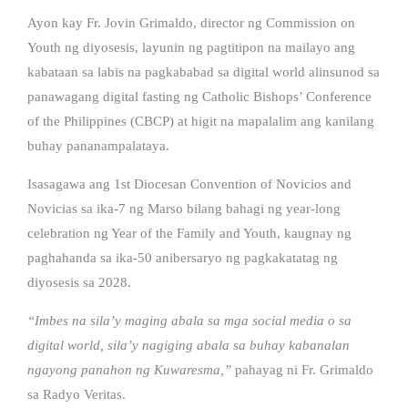
Ayon kay Fr. Jovin Grimaldo, director ng Commission on
Youth ng diyosesis, layunin ng pagtitipon na mailayo ang
kabataan sa labis na pagkababad sa digital world alinsunod sa
panawagang digital fasting ng Catholic Bishops’ Conference
of the Philippines (CBCP) at higit na mapalalim ang kanilang
buhay pananampalataya.
Isasagawa ang 1st Diocesan Convention of Novicios and
Novicias sa ika-7 ng Marso bilang bahagi ng year-long
celebration ng Year of the Family and Youth, kaugnay ng
paghahanda sa ika-50 anibersaryo ng pagkakatatag ng
diyosesis sa 2028.
“Imbes na sila’y maging abala sa mga social media o sa
digital world, sila’y nagiging abala sa buhay kabanalan
ngayong panahon ng Kuwaresma,”
pahayag ni Fr. Grimaldo
sa Radyo Veritas.