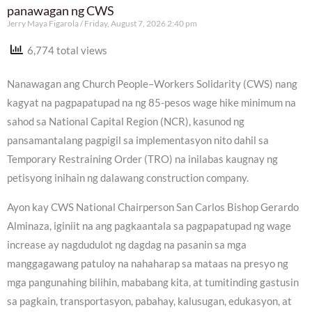
panawagan ng CWS
Jerry Maya Figarola
Friday, August 7, 2026 2:40 pm
6,774 total views
Nanawagan ang Church People–Workers Solidarity (CWS) nang
kagyat na pagpapatupad na ng 85-pesos wage hike minimum na
sahod sa National Capital Region (NCR), kasunod ng
pansamantalang pagpigil sa implementasyon nito dahil sa
Temporary Restraining Order (TRO) na inilabas kaugnay ng
petisyong inihain ng dalawang construction company.
Ayon kay CWS National Chairperson San Carlos Bishop Gerardo
Alminaza, iginiit na ang pagkaantala sa pagpapatupad ng wage
increase ay nagdudulot ng dagdag na pasanin sa mga
manggagawang patuloy na nahaharap sa mataas na presyo ng
mga pangunahing bilihin, mababang kita, at tumitinding gastusin
sa pagkain, transportasyon, pabahay, kalusugan, edukasyon, at