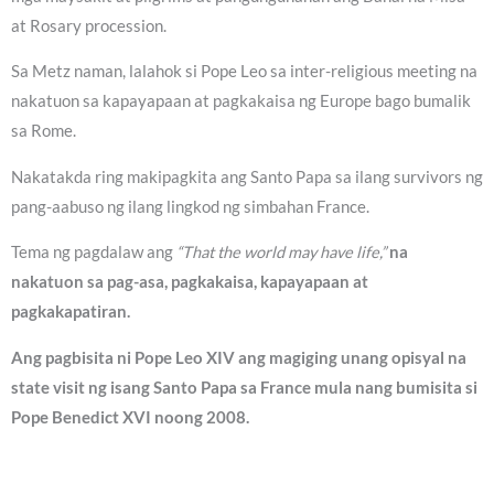
at Rosary procession.
Sa Metz naman, lalahok si Pope Leo sa inter-religious meeting na
nakatuon sa kapayapaan at pagkakaisa ng Europe bago bumalik
sa Rome.
Nakatakda ring makipagkita ang Santo Papa sa ilang survivors ng
pang-aabuso ng ilang lingkod ng simbahan France.
Tema ng pagdalaw ang
“That the world may have life,”
na
nakatuon sa pag-asa, pagkakaisa, kapayapaan at
pagkakapatiran.
Ang pagbisita ni Pope Leo XIV ang magiging unang opisyal na
state visit ng isang Santo Papa sa France mula nang bumisita si
Pope Benedict XVI noong 2008.