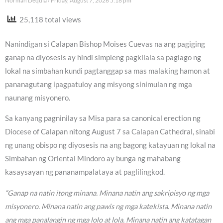
Norman Dequia
Friday, August 7, 2026 5:18 pm
25,118 total views
Nanindigan si Calapan Bishop Moises Cuevas na ang pagiging
ganap na diyosesis ay hindi simpleng pagkilala sa paglago ng
lokal na simbahan kundi pagtanggap sa mas malaking hamon at
pananagutang ipagpatuloy ang misyong sinimulan ng mga
naunang misyonero.
Sa kanyang pagninilay sa Misa para sa canonical erection ng
Diocese of Calapan nitong August 7 sa Calapan Cathedral, sinabi
ng unang obispo ng diyosesis na ang bagong katayuan ng lokal na
Simbahan ng Oriental Mindoro ay bunga ng mahabang
kasaysayan ng pananampalataya at paglilingkod.
“Ganap na natin itong minana. Minana natin ang sakripisyo ng mga
misyonero. Minana natin ang pawis ng mga katekista. Minana natin
ang mga panalangin ng mga lolo at lola. Minana natin ang katatagan