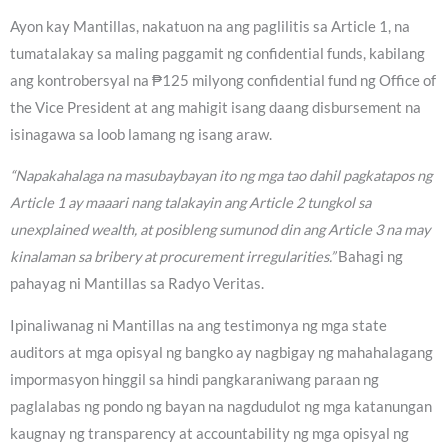
Ayon kay Mantillas, nakatuon na ang paglilitis sa Article 1, na
tumatalakay sa maling paggamit ng confidential funds, kabilang
ang kontrobersyal na ₱125 milyong confidential fund ng Office of
the Vice President at ang mahigit isang daang disbursement na
isinagawa sa loob lamang ng isang araw.
“Napakahalaga na masubaybayan ito ng mga tao dahil pagkatapos ng
Article 1 ay maaari nang talakayin ang Article 2 tungkol sa
unexplained wealth, at posibleng sumunod din ang Article 3 na may
kinalaman sa bribery at procurement irregularities.”
Bahagi ng
pahayag ni Mantillas sa Radyo Veritas.
Ipinaliwanag ni Mantillas na ang testimonya ng mga state
auditors at mga opisyal ng bangko ay nagbigay ng mahahalagang
impormasyon hinggil sa hindi pangkaraniwang paraan ng
paglalabas ng pondo ng bayan na nagdudulot ng mga katanungan
kaugnay ng transparency at accountability ng mga opisyal ng