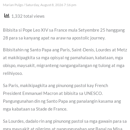
Marian Pulgo
Saturday, August 8, 2026 7:16 pm
1,332 total views
Bibisita si Pope Leo XIV sa France mula Setyembre 25 hanggang
28 para sa kanyang apat na araw na apostolic journey.
Bibisitahin ng Santo Papa ang Paris, Saint-Denis, Lourdes at Metz
at makikipagkita sa mga opisyal ng pamahalaan, kabataan, mga
obispo, maysakit, migranteng nangangailangan ng tulong at mga
relihiyoso.
Sa Paris, makikipagkita ang pinunong pastol kay French
President Emmanuel Macron at bibisita sa UNESCO.
Pangungunahan din ng Santo Papa ang panalangin kasama ang
mga kabataan sa Stade de France.
Sa Lourdes, dadalo rin ang pinunong pastol sa mga gawain para sa
mga maysakit at pilgrims at pangungunahan ang Banal na Misa