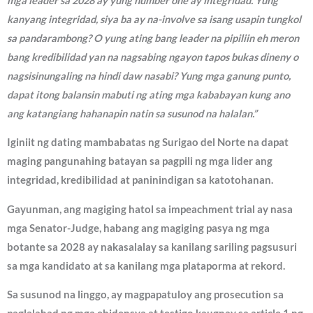
mga leader sa 2028 ay yung number one ay integridad. Yung
kanyang integridad, siya ba ay na-involve sa isang usapin tungkol
sa pandarambong? O yung ating bang leader na pipiliin eh meron
bang kredibilidad yan na nagsabing ngayon tapos bukas dineny o
nagsisinungaling na hindi daw nasabi? Yung mga ganung punto,
dapat itong balansin mabuti ng ating mga kababayan kung ano
ang katangiang hahanapin natin sa susunod na halalan.”
Iginiit ng dating mambabatas ng Surigao del Norte na dapat
maging pangunahing batayan sa pagpili ng mga lider ang
integridad, kredibilidad at paninindigan sa katotohanan.
Gayunman, ang magiging hatol sa impeachment trial ay nasa
mga Senator-Judge, habang ang magiging pasya ng mga
botante sa 2028 ay nakasalalay sa kanilang sariling pagsusuri
sa mga kandidato at sa kanilang mga plataporma at rekord.
Sa susunod na linggo, ay magpapatuloy ang prosecution sa