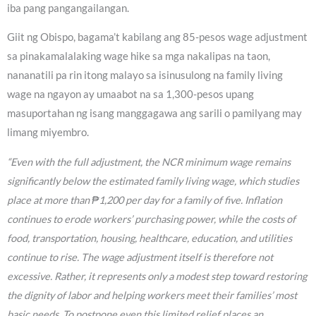
iba pang pangangailangan.
Giit ng Obispo, bagama’t kabilang ang 85-pesos wage adjustment
sa pinakamalalaking wage hike sa mga nakalipas na taon,
nananatili pa rin itong malayo sa isinusulong na family living
wage na ngayon ay umaabot na sa 1,300-pesos upang
masuportahan ng isang manggagawa ang sarili o pamilyang may
limang miyembro.
“Even with the full adjustment, the NCR minimum wage remains
significantly below the estimated family living wage, which studies
place at more than ₱1,200 per day for a family of five. Inflation
continues to erode workers’ purchasing power, while the costs of
food, transportation, housing, healthcare, education, and utilities
continue to rise. The wage adjustment itself is therefore not
excessive. Rather, it represents only a modest step toward restoring
the dignity of labor and helping workers meet their families’ most
basic needs. To postpone even this limited relief places an