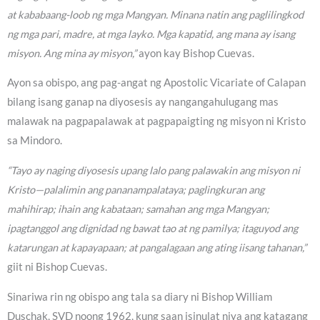
at kababaang-loob ng mga Mangyan. Minana natin ang paglilingkod
ng mga pari, madre, at mga layko. Mga kapatid, ang mana ay isang
misyon. Ang mina ay misyon,”
ayon kay Bishop Cuevas.
Ayon sa obispo, ang pag-angat ng Apostolic Vicariate of Calapan
bilang isang ganap na diyosesis ay nangangahulugang mas
malawak na pagpapalawak at pagpapaigting ng misyon ni Kristo
sa Mindoro.
“Tayo ay naging diyosesis upang lalo pang palawakin ang misyon ni
Kristo—palalimin ang pananampalataya; paglingkuran ang
mahihirap; ihain ang kabataan; samahan ang mga Mangyan;
ipagtanggol ang dignidad ng bawat tao at ng pamilya; itaguyod ang
katarungan at kapayapaan; at pangalagaan ang ating iisang tahanan,”
giit ni Bishop Cuevas.
Sinariwa rin ng obispo ang tala sa diary ni Bishop William
Duschak, SVD noong 1962, kung saan isinulat niya ang katagang