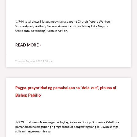
1,744 total views
1,744 total views Matagumpay na naidaos ng Church People Workers
Solidarity ang ikatlong General Assembly nito sa Talisay City, Negros
Occidental sa temang “Faith in Action,
READ MORE »
Thursday, August 6, 2026 1:30 pm
Pagpa-prayoridad ng pamahalaan sa “dole-out”, pinuna ni
Bishop Pabillo
6,273 total views
6,273 total views Nanawagan si Taytay, Palawan Bishop Broderick Pabillo sa
pamahalaan na magsulong ng mga totoo at pangmatagalang solusyon sa mga
suliranin ng ekonomiya sa