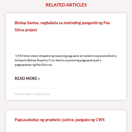
RELATED
A
R
T
I
C
L
E
S
Bishop Santos, nagbabala sa matinding panganib ng Pax
Silica project
5,934 total views
5,934 total views Umapela ng masusing pag-aaral at malalim na pananaliksik si
Antipolo Bishop Ruperto Cruz Santos sa planong pagpapatupad o
pagpapatayo ng Pax Silica sa
READ MORE »
Thursday, August 6, 2026 1:54 pm
Pagsasabuhay ng prophetic justice, pangako ng CWS