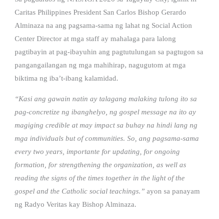
Caritas Philippines President San Carlos Bishop Gerardo
Alminaza na ang pagsama-sama ng lahat ng Social Action
Center Director at mga staff ay mahalaga para lalong
pagtibayin at pag-ibayuhin ang pagtutulungan sa pagtugon sa
pangangailangan ng mga mahihirap, nagugutom at mga
biktima ng iba’t-ibang kalamidad.
“Kasi ang gawain natin ay talagang malaking tulong ito sa
pag-concretize ng ibanghelyo, ng gospel message na ito ay
magiging credible at may impact sa buhay na hindi lang ng
mga individuals but of communities. So, ang pagsama-sama
every two years, importante for updating, for ongoing
formation, for strengthening the organization, as well as
reading the signs of the times together in the light of the
gospel and the Catholic social teachings.”
ayon sa panayam
ng Radyo Veritas kay Bishop Alminaza.