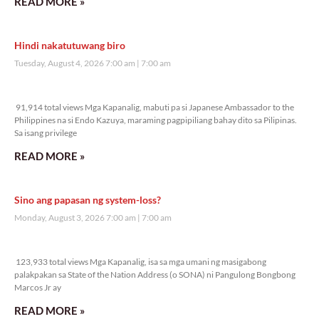
READ MORE »
Hindi nakatutuwang biro
Tuesday, August 4, 2026 7:00 am
7:00 am
91,914 total views
91,914 total views Mga Kapanalig, mabuti pa si Japanese Ambassador to the
Philippines na si Endo Kazuya, maraming pagpipiliang bahay dito sa Pilipinas.
Sa isang privilege
READ MORE »
Sino ang papasan ng system-loss?
Monday, August 3, 2026 7:00 am
7:00 am
123,933 total views
123,933 total views Mga Kapanalig, isa sa mga umani ng masigabong
palakpakan sa State of the Nation Address (o SONA) ni Pangulong Bongbong
Marcos Jr ay
READ MORE »