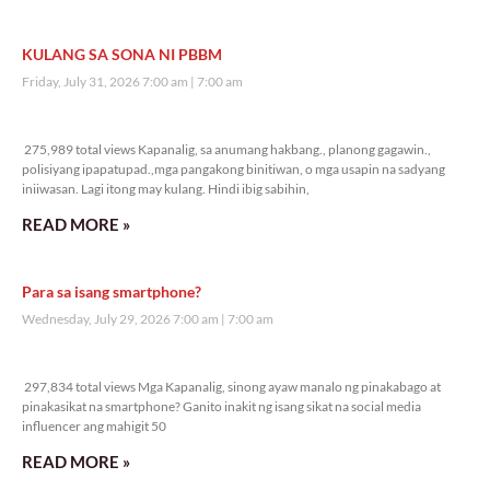
KULANG SA SONA NI PBBM
Friday, July 31, 2026 7:00 am
7:00 am
275,989 total views
275,989 total views Kapanalig, sa anumang hakbang., planong gagawin.,
polisiyang ipapatupad.,mga pangakong binitiwan, o mga usapin na sadyang
iniiwasan. Lagi itong may kulang. Hindi ibig sabihin,
READ MORE »
Para sa isang smartphone?
Wednesday, July 29, 2026 7:00 am
7:00 am
297,834 total views
297,834 total views Mga Kapanalig, sinong ayaw manalo ng pinakabago at
pinakasikat na smartphone? Ganito inakit ng isang sikat na social media
influencer ang mahigit 50
READ MORE »