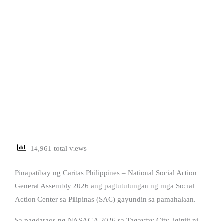
14,961 total views
Pinapatibay ng Caritas Philippines – National Social Action
General Assembly 2026 ang pagtutulungan ng mga Social
Action Center sa Pilipinas (SAC) gayundin sa pamahalaan.
Sa pagdaraos ng NASAGA 2026 sa Tagaytay City, iginiit ni