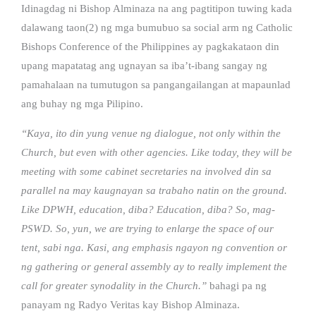
Idinagdag ni Bishop Alminaza na ang pagtitipon tuwing kada
dalawang taon(2) ng mga bumubuo sa social arm ng Catholic
Bishops Conference of the Philippines ay pagkakataon din
upang mapatatag ang ugnayan sa iba’t-ibang sangay ng
pamahalaan na tumutugon sa pangangailangan at mapaunlad
ang buhay ng mga Pilipino.
“Kaya, ito din yung venue ng dialogue, not only within the
Church, but even with other agencies. Like today, they will be
meeting with some cabinet secretaries na involved din sa
parallel na may kaugnayan sa trabaho natin on the ground.
Like DPWH, education, diba? Education, diba? So, mag-
PSWD. So, yun, we are trying to enlarge the space of our
tent, sabi nga. Kasi, ang emphasis ngayon ng convention or
ng gathering or general assembly ay to really implement the
call for greater synodality in the Church.”
bahagi pa ng
panayam ng Radyo Veritas kay Bishop Alminaza.