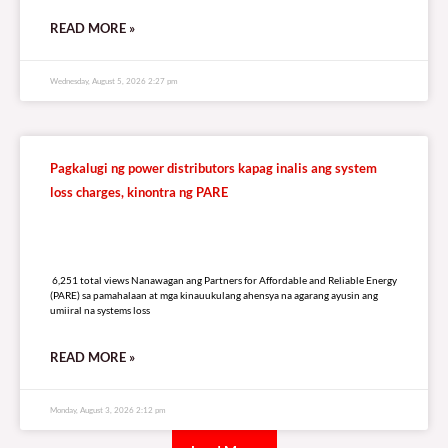
READ MORE »
Wednesday, August 5, 2026 2:27 pm
Pagkalugi ng power distributors kapag inalis ang system
loss charges, kinontra ng PARE
6,251 total views
6,251 total views Nanawagan ang Partners for Affordable and Reliable Energy
(PARE) sa pamahalaan at mga kinauukulang ahensya na agarang ayusin ang
umiiral na systems loss
READ MORE »
Monday, August 3, 2026 2:12 pm