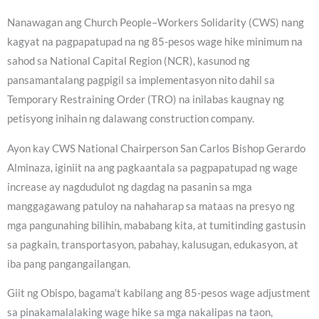
Nanawagan ang Church People–Workers Solidarity (CWS) nang
kagyat na pagpapatupad na ng 85-pesos wage hike minimum na
sahod sa National Capital Region (NCR), kasunod ng
pansamantalang pagpigil sa implementasyon nito dahil sa
Temporary Restraining Order (TRO) na inilabas kaugnay ng
petisyong inihain ng dalawang construction company.
Ayon kay CWS National Chairperson San Carlos Bishop Gerardo
Alminaza, iginiit na ang pagkaantala sa pagpapatupad ng wage
increase ay nagdudulot ng dagdag na pasanin sa mga
manggagawang patuloy na nahaharap sa mataas na presyo ng
mga pangunahing bilihin, mababang kita, at tumitinding gastusin
sa pagkain, transportasyon, pabahay, kalusugan, edukasyon, at
iba pang pangangailangan.
Giit ng Obispo, bagama’t kabilang ang 85-pesos wage adjustment
sa pinakamalalaking wage hike sa mga nakalipas na taon,