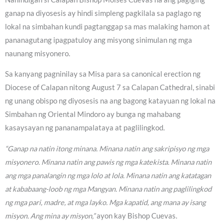
ganap na diyosesis ay hindi simpleng pagkilala sa paglago ng
lokal na simbahan kundi pagtanggap sa mas malaking hamon at
pananagutang ipagpatuloy ang misyong sinimulan ng mga
naunang misyonero.
Sa kanyang pagninilay sa Misa para sa canonical erection ng
Diocese of Calapan nitong August 7 sa Calapan Cathedral, sinabi
ng unang obispo ng diyosesis na ang bagong katayuan ng lokal na
Simbahan ng Oriental Mindoro ay bunga ng mahabang
kasaysayan ng pananampalataya at paglilingkod.
“Ganap na natin itong minana. Minana natin ang sakripisyo ng mga
misyonero. Minana natin ang pawis ng mga katekista. Minana natin
ang mga panalangin ng mga lolo at lola. Minana natin ang katatagan
at kababaang-loob ng mga Mangyan. Minana natin ang paglilingkod
ng mga pari, madre, at mga layko. Mga kapatid, ang mana ay isang
misyon. Ang mina ay misyon,”
ayon kay Bishop Cuevas.