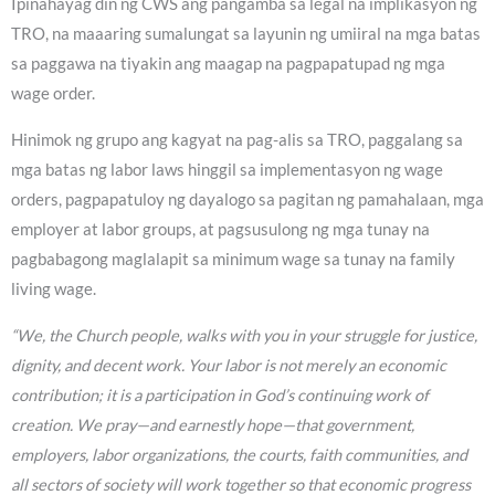
Ipinahayag din ng CWS ang pangamba sa legal na implikasyon ng
TRO, na maaaring sumalungat sa layunin ng umiiral na mga batas
sa paggawa na tiyakin ang maagap na pagpapatupad ng mga
wage order.
Hinimok ng grupo ang kagyat na pag-alis sa TRO, paggalang sa
mga batas ng labor laws hinggil sa implementasyon ng wage
orders, pagpapatuloy ng dayalogo sa pagitan ng pamahalaan, mga
employer at labor groups, at pagsusulong ng mga tunay na
pagbabagong maglalapit sa minimum wage sa tunay na family
living wage.
“We, the Church people, walks with you in your struggle for justice,
dignity, and decent work. Your labor is not merely an economic
contribution; it is a participation in God’s continuing work of
creation. We pray—and earnestly hope—that government,
employers, labor organizations, the courts, faith communities, and
all sectors of society will work together so that economic progress