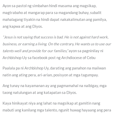
Ayon sa pastol ng simbahan hindi masama ang magsikap,
magtrabaho at mangarap para sa magandang buhay, subalit
mahalagang tiyakin na hindi dapat nakakalimutan ang pamilya,
ang kapwa at ang Diyos.
“Jesus is not saying that success is bad. He is not against hard work,
business, or earning a living. On the contrary, He wants us to use our
talents well and provide for our families,”
ayon sa pagninilay ni
Archbishop Uy sa facebook post ng Archdiocese of Cebu
Paalala pa ni Archbishop Uy, darating ang panahon na maiiwan
natin ang ating pera, ari-arian, posisyon at mga tagumpay.
Ang tunay na kayamanan ay ang pagmamahal na naibigay, mga
taong natulungan at ang katapatan sa Diyos.
Kaya hinikayat niya ang lahat na magsikap at gamitin nang
mabuti ang kanilang mga talento, ngunit huwag hayaang ang pera