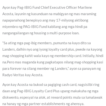
Ayon kay Pag-IBIG Fund Chief Executive Officer Marilene
Acosta, layunin ng kasunduan na mabigyan ng mas maraming
napapanahong benepisyo ang may 17-milyong aktibong
miyembro ng PAG-IBIG Fund kabilang ang mga hindi pa
nangangailangan ng housing o multi-purpose loan.
“Sa ating mga pag-ibig members, pumunta na kayo dito sa
Landers, dalhin nyo ang iyong loyalty card plus, pwede na kayong
mag-shopping kahit wala kayo ng membership card. Initially, hindi
na.Pero mas maganda kung pagkatapos nilang mag-shopping kasi
para forever na silang member ng Landers,” ayon sa panayam ng
Radyo Veritas kay Acosta.
Ayon kay Acosta na bukod sa pagiging cash card, nagsisilbi ring
daan ang Pag-IBIG Loyalty Card Plus upang makakuha ng mga
diskwento, espesyal na alok, at reward points mula sa lumalawak
na hanay ng mga partner establishments ng ahensya.