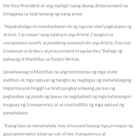
the Vice President at ang mahigit isang daang disbursement na
isinagawa sa loob lamang ng isang araw.
“Napakahalaga na masubaybayan ito ng mga tao dahil pagkatapos ng
Article 1 ay maaari nang talakayin ang Article 2 tungkol sa
unexplained wealth, at posibleng sumunod din ang Article 3 na may
kinalaman sa bribery at procurement irregularities.”
Bahagi ng
pahayag ni Mantillas sa Radyo Veritas.
Ipinaliwanag ni Mantillas na ang testimonya ng mga state
auditors at mga opisyal ng bangko ay nagbigay ng mahahalagang
impormasyon hinggil sa hindi pangkaraniwang paraan ng
paglalabas ng pondo ng bayan na nagdudulot ng mga katanungan
kaugnay ng transparency at accountability ng mga opisyal ng
pamahalaan.
“Kapag tayo ay namamahala, may sinusunod tayong mga prinsipyo ng
good governance tulad ng rule of law, transparency, at