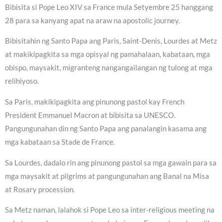
Bibisita si Pope Leo XIV sa France mula Setyembre 25 hanggang
28 para sa kanyang apat na araw na apostolic journey.
Bibisitahin ng Santo Papa ang Paris, Saint-Denis, Lourdes at Metz
at makikipagkita sa mga opisyal ng pamahalaan, kabataan, mga
obispo, maysakit, migranteng nangangailangan ng tulong at mga
relihiyoso.
Sa Paris, makikipagkita ang pinunong pastol kay French
President Emmanuel Macron at bibisita sa UNESCO.
Pangungunahan din ng Santo Papa ang panalangin kasama ang
mga kabataan sa Stade de France.
Sa Lourdes, dadalo rin ang pinunong pastol sa mga gawain para sa
mga maysakit at pilgrims at pangungunahan ang Banal na Misa
at Rosary procession.
Sa Metz naman, lalahok si Pope Leo sa inter-religious meeting na