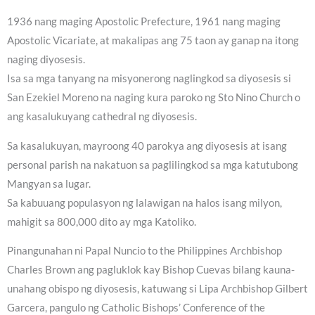
1936 nang maging Apostolic Prefecture, 1961 nang maging
Apostolic Vicariate, at makalipas ang 75 taon ay ganap na itong
naging diyosesis.
Isa sa mga tanyang na misyonerong naglingkod sa diyosesis si
San Ezekiel Moreno na naging kura paroko ng Sto Nino Church o
ang kasalukuyang cathedral ng diyosesis.
Sa kasalukuyan, mayroong 40 parokya ang diyosesis at isang
personal parish na nakatuon sa paglilingkod sa mga katutubong
Mangyan sa lugar.
Sa kabuuang populasyon ng lalawigan na halos isang milyon,
mahigit sa 800,000 dito ay mga Katoliko.
Pinangunahan ni Papal Nuncio to the Philippines Archbishop
Charles Brown ang pagluklok kay Bishop Cuevas bilang kauna-
unahang obispo ng diyosesis, katuwang si Lipa Archbishop Gilbert
Garcera, pangulo ng Catholic Bishops’ Conference of the