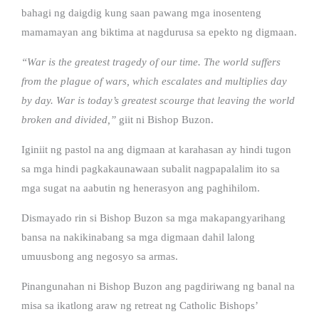
bahagi ng daigdig kung saan pawang mga inosenteng
mamamayan ang biktima at nagdurusa sa epekto ng digmaan.
“War is the greatest tragedy of our time. The world suffers
from the plague of wars, which escalates and multiplies day
by day. War is today’s greatest scourge that leaving the world
broken and divided,”
giit ni Bishop Buzon.
Iginiit ng pastol na ang digmaan at karahasan ay hindi tugon
sa mga hindi pagkakaunawaan subalit nagpapalalim ito sa
mga sugat na aabutin ng henerasyon ang paghihilom.
Dismayado rin si Bishop Buzon sa mga makapangyarihang
bansa na nakikinabang sa mga digmaan dahil lalong
umuusbong ang negosyo sa armas.
Pinangunahan ni Bishop Buzon ang pagdiriwang ng banal na
misa sa ikatlong araw ng retreat ng Catholic Bishops’