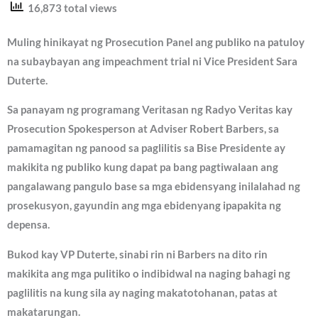
16,873 total views
Muling hinikayat ng Prosecution Panel ang publiko na patuloy
na subaybayan ang impeachment trial ni Vice President Sara
Duterte.
Sa panayam ng programang Veritasan ng Radyo Veritas kay
Prosecution Spokesperson at Adviser Robert Barbers, sa
pamamagitan ng panood sa paglilitis sa Bise Presidente ay
makikita ng publiko kung dapat pa bang pagtiwalaan ang
pangalawang pangulo base sa mga ebidensyang inilalahad ng
prosekusyon, gayundin ang mga ebidenyang ipapakita ng
depensa.
Bukod kay VP Duterte, sinabi rin ni Barbers na dito rin
makikita ang mga pulitiko o indibidwal na naging bahagi ng
paglilitis na kung sila ay naging makatotohanan, patas at
makatarungan.