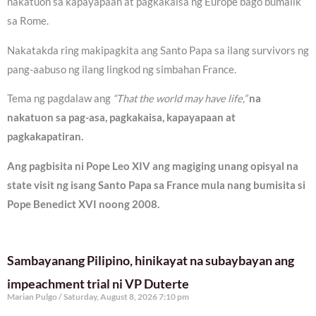
nakatuon sa kapayapaan at pagkakaisa ng Europe bago bumalik
sa Rome.
Nakatakda ring makipagkita ang Santo Papa sa ilang survivors ng
pang-aabuso ng ilang lingkod ng simbahan France.
Tema ng pagdalaw ang
“That the world may have life,”
na
nakatuon sa pag-asa, pagkakaisa, kapayapaan at
pagkakapatiran.
Ang pagbisita ni Pope Leo XIV ang magiging unang opisyal na
state visit ng isang Santo Papa sa France mula nang bumisita si
Pope Benedict XVI noong 2008.
Sambayanang Pilipino, hinikayat na subaybayan ang
impeachment trial ni VP Duterte
Marian Pulgo
Saturday, August 8, 2026 7:10 pm