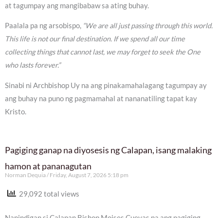
at tagumpay ang mangibabaw sa ating buhay.
Paalala pa ng arsobispo,
“We are all just passing through this world.
This life is not our final destination. If we spend all our time
collecting things that cannot last, we may forget to seek the One
who lasts forever.”
Sinabi ni Archbishop Uy na ang pinakamahalagang tagumpay ay
ang buhay na puno ng pagmamahal at nananatiling tapat kay
Kristo.
Pagiging ganap na diyosesis ng Calapan, isang malaking
hamon at pananagutan
Norman Dequia
Friday, August 7, 2026 5:18 pm
29,092 total views
Nanindigan si Calapan Bishop Moises Cuevas na ang pagiging