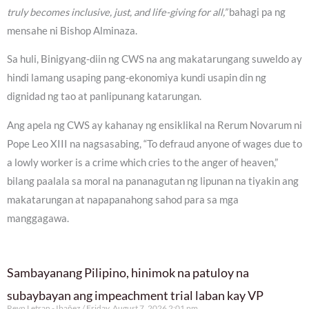
truly becomes inclusive, just, and life-giving for all,”
bahagi pa ng
mensahe ni Bishop Alminaza.
Sa huli, Binigyang-diin ng CWS na ang makatarungang suweldo ay
hindi lamang usaping pang-ekonomiya kundi usapin din ng
dignidad ng tao at panlipunang katarungan.
Ang apela ng CWS ay kahanay ng ensiklikal na Rerum Novarum ni
Pope Leo XIII na nagsasabing, “To defraud anyone of wages due to
a lowly worker is a crime which cries to the anger of heaven,”
bilang paalala sa moral na pananagutan ng lipunan na tiyakin ang
makatarungan at napapanahong sahod para sa mga
manggagawa.
Sambayanang Pilipino, hinimok na patuloy na
subaybayan ang impeachment trial laban kay VP
Reyn Letran - Ibañez
Friday, August 7, 2026 2:01 pm