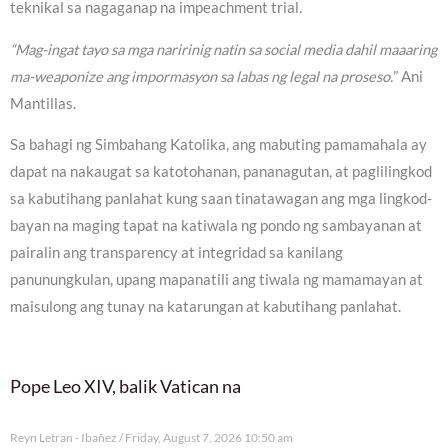
teknikal sa nagaganap na impeachment trial.
“Mag-ingat tayo sa mga naririnig natin sa social media dahil maaaring
ma-weaponize ang impormasyon sa labas ng legal na proseso.
” Ani
Mantillas.
Sa bahagi ng Simbahang Katolika, ang mabuting pamamahala ay
dapat na nakaugat sa katotohanan, pananagutan, at paglilingkod
sa kabutihang panlahat kung saan tinatawagan ang mga lingkod-
bayan na maging tapat na katiwala ng pondo ng sambayanan at
pairalin ang transparency at integridad sa kanilang
panunungkulan, upang mapanatili ang tiwala ng mamamayan at
maisulong ang tunay na katarungan at kabutihang panlahat.
Pope Leo XIV, balik Vatican na
Reyn Letran - Ibañez
Friday, August 7, 2026 10:50 am