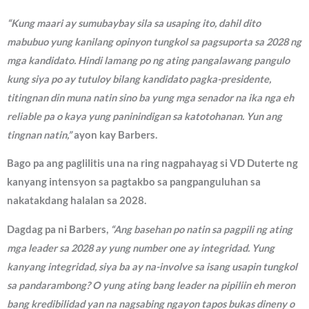
“Kung maari ay sumubaybay sila sa usaping ito, dahil dito
mabubuo yung kanilang opinyon tungkol sa pagsuporta sa 2028 ng
mga kandidato. Hindi lamang po ng ating pangalawang pangulo
kung siya po ay tutuloy bilang kandidato pagka-presidente,
titingnan din muna natin sino ba yung mga senador na ika nga eh
reliable pa o kaya yung paninindigan sa katotohanan. Yun ang
tingnan natin,”
ayon kay Barbers.
Bago pa ang paglilitis una na ring nagpahayag si VD Duterte ng
kanyang intensyon sa pagtakbo sa pangpanguluhan sa
nakatakdang halalan sa 2028.
Dagdag pa ni Barbers,
“Ang basehan po natin sa pagpili ng ating
mga leader sa 2028 ay yung number one ay integridad. Yung
kanyang integridad, siya ba ay na-involve sa isang usapin tungkol
sa pandarambong? O yung ating bang leader na pipiliin eh meron
bang kredibilidad yan na nagsabing ngayon tapos bukas dineny o