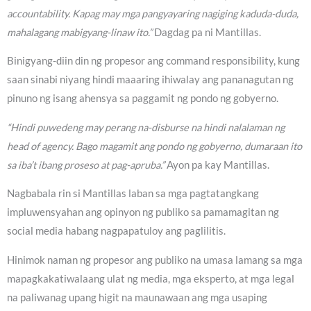
accountability. Kapag may mga pangyayaring nagiging kaduda-duda,
mahalagang mabigyang-linaw ito.”
Dagdag pa ni Mantillas.
Binigyang-diin din ng propesor ang command responsibility, kung
saan sinabi niyang hindi maaaring ihiwalay ang pananagutan ng
pinuno ng isang ahensya sa paggamit ng pondo ng gobyerno.
“Hindi puwedeng may perang na-disburse na hindi nalalaman ng
head of agency. Bago magamit ang pondo ng gobyerno, dumaraan ito
sa iba’t ibang proseso at pag-apruba.”
Ayon pa kay Mantillas.
Nagbabala rin si Mantillas laban sa mga pagtatangkang
impluwensyahan ang opinyon ng publiko sa pamamagitan ng
social media habang nagpapatuloy ang paglilitis.
Hinimok naman ng propesor ang publiko na umasa lamang sa mga
mapagkakatiwalaang ulat ng media, mga eksperto, at mga legal
na paliwanag upang higit na maunawaan ang mga usaping