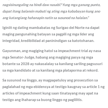
nagsisinungaling na hindi daw nasabi? Yung mga ganung punto,
dapat itong balansin mabuti ng ating mga kababayan kung ano
ang katangiang hahanapin natin sa susunod na halalan.”
Iginiit ng dating mambabatas ng Surigao del Norte na dapat
maging pangunahing batayan sa pagpili ng mga lider ang
integridad, kredibilidad at paninindigan sa katotohanan.
Gayunman, ang magiging hatol sa impeachment trial ay nasa
mga Senator-Judge, habang ang magiging pasya ng mga
botante sa 2028 ay nakasalalay sa kanilang sariling pagsusuri
sa mga kandidato at sa kanilang mga plataporma at rekord.
Sa susunod na linggo, ay magpapatuloy ang prosecution sa
paglalahad ng mga ebidensya at testigo kaugnay sa article 1 ng
articles of impeachment kung saan tinatayang may apat na
testigo ang ihaharap sa buong linggo ng paglilitis.