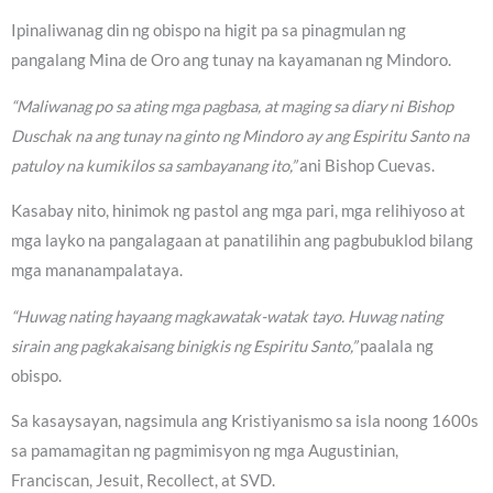
Ipinaliwanag din ng obispo na higit pa sa pinagmulan ng
pangalang Mina de Oro ang tunay na kayamanan ng Mindoro.
“Maliwanag po sa ating mga pagbasa, at maging sa diary ni Bishop
Duschak na ang tunay na ginto ng Mindoro ay ang Espiritu Santo na
patuloy na kumikilos sa sambayanang ito,”
ani Bishop Cuevas.
Kasabay nito, hinimok ng pastol ang mga pari, mga relihiyoso at
mga layko na pangalagaan at panatilihin ang pagbubuklod bilang
mga mananampalataya.
“Huwag nating hayaang magkawatak-watak tayo. Huwag nating
sirain ang pagkakaisang binigkis ng Espiritu Santo,”
paalala ng
obispo.
Sa kasaysayan, nagsimula ang Kristiyanismo sa isla noong 1600s
sa pamamagitan ng pagmimisyon ng mga Augustinian,
Franciscan, Jesuit, Recollect, at SVD.