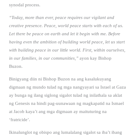
synodal process.
“Today, more than ever, peace requires our vigilant and
creative presence. Peace, world peace starts with each of us.
Let there be peace on earth and let it begin with me. Before
having even the ambition of building world peace, let us start
with building peace in our little world. First, within ourselves,
in our families, in our communities,”
ayon kay Bishop
Buzon.
Binigyang diin ni Bishop Buzon na ang kasalukuyang
digmaan ng mundo tulad ng mga nangyayari sa Israel at Gaza
ay bunga ng ilang siglong sigalot tulad ng inilathala sa aklat
ng Genesis na hindi pag-uunawaan ng magkapatid na Ismael
at Jacob kaya’t ang mga digmaan ay maituturing na
‘fratricide’.
Ikinalunglot ng obispo ang lumalalang sigalot sa iba’t ibang