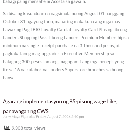
bahagi pa ng mensahe ni Acosta sa gawain.
Sa bisa ng kasunduan na nagsimula noong August 01 hanggang
October 31 ngayong taon, maaaring makakuha ang mga may
hawak ng Pag-IBIG Loyalty Card at Loyalty Card Plus ng libreng
Landers Shopping Pass, libreng Landers Premium Membership sa
minimum na single-receipt purchase na 3-thousand pesos, at
pagkakataong mag-upgrade sa Executive Membership sa
halagang 300-pesos lamang, magagamit ang mga benepisyong
ito sa 16 na kalahok na Landers Superstore branches sa buong
bansa.
Agarang implementasyon ng 85-pisong wage hike,
panawagan ng CWS
Jerry Maya Figarola
Friday, August 7, 2026 2:40 pm
9,308 total views