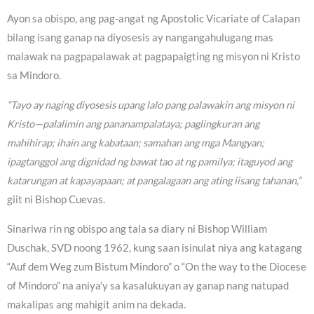
Ayon sa obispo, ang pag-angat ng Apostolic Vicariate of Calapan
bilang isang ganap na diyosesis ay nangangahulugang mas
malawak na pagpapalawak at pagpapaigting ng misyon ni Kristo
sa Mindoro.
“Tayo ay naging diyosesis upang lalo pang palawakin ang misyon ni
Kristo—palalimin ang pananampalataya; paglingkuran ang
mahihirap; ihain ang kabataan; samahan ang mga Mangyan;
ipagtanggol ang dignidad ng bawat tao at ng pamilya; itaguyod ang
katarungan at kapayapaan; at pangalagaan ang ating iisang tahanan,”
giit ni Bishop Cuevas.
Sinariwa rin ng obispo ang tala sa diary ni Bishop William
Duschak, SVD noong 1962, kung saan isinulat niya ang katagang
“Auf dem Weg zum Bistum Mindoro” o “On the way to the Diocese
of Mindoro” na aniya’y sa kasalukuyan ay ganap nang natupad
makalipas ang mahigit anim na dekada.