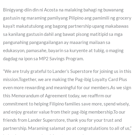
Binigyang-diin din ni Acosta na malaking bahagi ng buwanang
gastusin ng maraming pamilyang Pilipino ang pamimili ng grocery
kaya’t makatutulong ang bagong partnership upang makabawas
sa kanilang gastusin dahil ang bawat pisong matitipid sa mga
pangunahing pangangailangan ay maaaring mailaan sa
edukasyon, pamasahe, bayarin sa kuryente at tubig, o maging
dagdag na ipon sa MP2 Savings Program.
“We are truly grateful to Lander’s Superstore for joining us in this
mission.Together, we are making the Pag-ibig Loyalty Card Plus
even more rewarding and meaningful for our members.As we sign
this Memorandum of Agreement today, we reaffirm our
commitment to helping Filipino families save more, spend wisely,
and enjoy greater value from their pag-ibig membership.To our
friends from Lander Superstore, thank you for your trust and
partnership. Maraming salamat po at congratulations to all of us,”