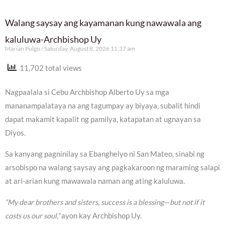
Walang saysay ang kayamanan kung nawawala ang
kaluluwa-Archbishop Uy
Marian Pulgo
Saturday, August 8, 2026 11:37 am
11,702 total views
Nagpaalala si Cebu Archbishop Alberto Uy sa mga
mananampalataya na ang tagumpay ay biyaya, subalit hindi
dapat makamit kapalit ng pamilya, katapatan at ugnayan sa
Diyos.
Sa kanyang pagninilay sa Ebanghelyo ni San Mateo, sinabi ng
arsobispo na walang saysay ang pagkakaroon ng maraming salapi
at ari-arian kung mawawala naman ang ating kaluluwa.
“My dear brothers and sisters, success is a blessing—but not if it
costs us our soul,”
ayon kay Archbishop Uy.