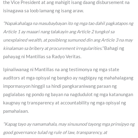
the Vice President at ang mahigit isang daang disbursement na
isinagawa sa loob lamang ng isang araw.
“Napakahalaga na masubaybayan ito ng mga tao dahil pagkatapos ng
Article 1 ay maaari nang talakayin ang Article 2 tungkol sa
unexplained wealth, at posibleng sumunod din ang Article 3 na may
kinalaman sa bribery at procurement irregularities.”
Bahagi ng
pahayag ni Mantillas sa Radyo Veritas.
Ipinaliwanag ni Mantillas na ang testimonya ng mga state
auditors at mga opisyal ng bangko ay nagbigay ng mahahalagang
impormasyon hinggil sa hindi pangkaraniwang paraan ng
paglalabas ng pondo ng bayan na nagdudulot ng mga katanungan
kaugnay ng transparency at accountability ng mga opisyal ng
pamahalaan.
“Kapag tayo ay namamahala, may sinusunod tayong mga prinsipyo ng
good governance tulad ng rule of law, transparency, at