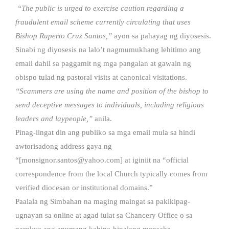
“The public is urged to exercise caution regarding a
fraudulent email scheme currently circulating that uses
Bishop Ruperto Cruz Santos,”
ayon sa pahayag ng diyosesis.
Sinabi ng diyosesis na lalo’t nagmumukhang lehitimo ang
email dahil sa paggamit ng mga pangalan at gawain ng
obispo tulad ng pastoral visits at canonical visitations.
“Scammers are using the name and position of the bishop to
send deceptive messages to individuals, including religious
leaders and laypeople,”
anila.
Pinag-iingat din ang publiko sa mga email mula sa hindi
awtorisadong address gaya ng
“[
monsignor.santos@yahoo.com
] at iginiit na “official
correspondence from the local Church typically comes from
verified diocesan or institutional domains.”
Paalala ng Simbahan na maging maingat sa pakikipag-
ugnayan sa online at agad iulat sa Chancery Office o sa
parokya ang anumang kahina-hinalang mensahe.