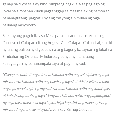
ganap na diyosesis ay hindi simpleng pagkilala sa paglago ng
lokal na simbahan kundi pagtanggap sa mas malaking hamon at
pananagutang ipagpatuloy ang misyong sinimulan ng mga
naunang misyonero.
Sa kanyang pagninilay sa Misa para sa canonical erection ng
Diocese of Calapan nitong August 7 sa Calapan Cathedral, sinabi
ng unang obispo ng diyosesis na ang bagong katayuan ng lokal na
Simbahan ng Oriental Mindoro ay bunga ng mahabang
kasaysayan ng pananampalataya at paglilingkod.
“Ganap na natin itong minana. Minana natin ang sakripisyo ng mga
misyonero. Minana natin ang pawis ng mga katekista. Minana natin
ang mga panalangin ng mga lolo at lola. Minana natin ang katatagan
at kababaang-loob ng mga Mangyan. Minana natin ang paglilingkod
ng mga pari, madre, at mga layko. Mga kapatid, ang mana ay isang
misyon. Ang mina ay misyon,”
ayon kay Bishop Cuevas.