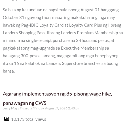
Sa bisa ng kasunduan na nagsimula noong August 01 hanggang
October 31 ngayong taon, maaaring makakuha ang mga may
hawak ng Pag-IBIG Loyalty Card at Loyalty Card Plus ng libreng
Landers Shopping Pass, libreng Landers Premium Membership sa
minimum na single-receipt purchase na 3-thousand pesos, at
pagkakataong mag-upgrade sa Executive Membership sa
halagang 300-pesos lamang, magagamit ang mga benepisyong
ito sa 16 na kalahok na Landers Superstore branches sa buong
bansa.
Agarang implementasyon ng 85-pisong wage hike,
panawagan ng CWS
Jerry Maya Figarola
Friday, August 7, 2026 2:40 pm
10,173 total views