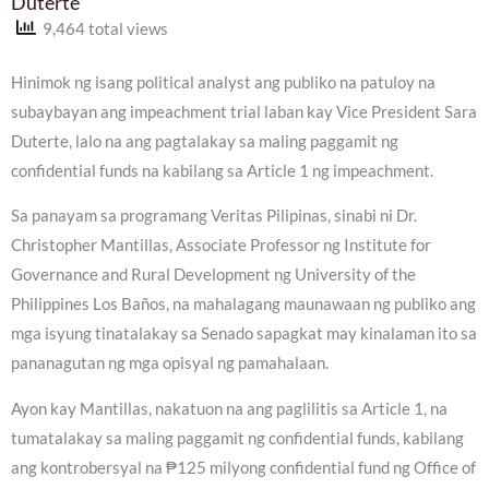
Duterte
9,464 total views
Hinimok ng isang political analyst ang publiko na patuloy na
subaybayan ang impeachment trial laban kay Vice President Sara
Duterte, lalo na ang pagtalakay sa maling paggamit ng
confidential funds na kabilang sa Article 1 ng impeachment.
Sa panayam sa programang Veritas Pilipinas, sinabi ni Dr.
Christopher Mantillas, Associate Professor ng Institute for
Governance and Rural Development ng University of the
Philippines Los Baños, na mahalagang maunawaan ng publiko ang
mga isyung tinatalakay sa Senado sapagkat may kinalaman ito sa
pananagutan ng mga opisyal ng pamahalaan.
Ayon kay Mantillas, nakatuon na ang paglilitis sa Article 1, na
tumatalakay sa maling paggamit ng confidential funds, kabilang
ang kontrobersyal na ₱125 milyong confidential fund ng Office of