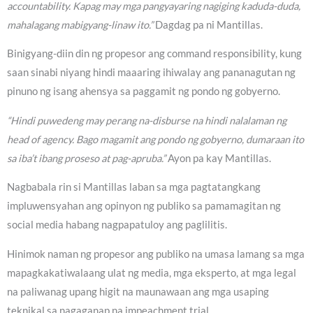
accountability. Kapag may mga pangyayaring nagiging kaduda-duda,
mahalagang mabigyang-linaw ito.”
Dagdag pa ni Mantillas.
Binigyang-diin din ng propesor ang command responsibility, kung
saan sinabi niyang hindi maaaring ihiwalay ang pananagutan ng
pinuno ng isang ahensya sa paggamit ng pondo ng gobyerno.
“Hindi puwedeng may perang na-disburse na hindi nalalaman ng
head of agency. Bago magamit ang pondo ng gobyerno, dumaraan ito
sa iba’t ibang proseso at pag-apruba.”
Ayon pa kay Mantillas.
Nagbabala rin si Mantillas laban sa mga pagtatangkang
impluwensyahan ang opinyon ng publiko sa pamamagitan ng
social media habang nagpapatuloy ang paglilitis.
Hinimok naman ng propesor ang publiko na umasa lamang sa mga
mapagkakatiwalaang ulat ng media, mga eksperto, at mga legal
na paliwanag upang higit na maunawaan ang mga usaping
teknikal sa nagaganap na impeachment trial.