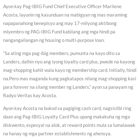
Ayon kay Pag-IBIG Fund Chief Executive Officer Marilene
Acosta, layunin ng kasunduan na mabigyan ng mas maraming
napapanahong benepisyo ang may 17-milyong aktibong
miyembro ng PAG-IBIG Fund kabilang ang mga hindi pa
nangangailangan ng housing o multi-purpose loan.
“Sa ating mga pag-ibig members, pumunta na kayo dito sa
Landers, dalhin nyo ang iyong loyalty card plus, pwede na kayong
mag-shopping kahit wala kayo ng membership card. Initially, hindi
na.Pero mas maganda kung pagkatapos nilang mag-shopping kasi
para forever na silang member ng Landers,” ayon sa panayam ng
Radyo Veritas kay Acosta.
Ayon kay Acosta na bukod sa pagiging cash card, nagsisilbi ring
daan ang Pag-IBIG Loyalty Card Plus upang makakuha ng mga
diskwento, espesyal na alok, at reward points mula sa lumalawak
na hanay ng mga partner establishments ng ahensya.