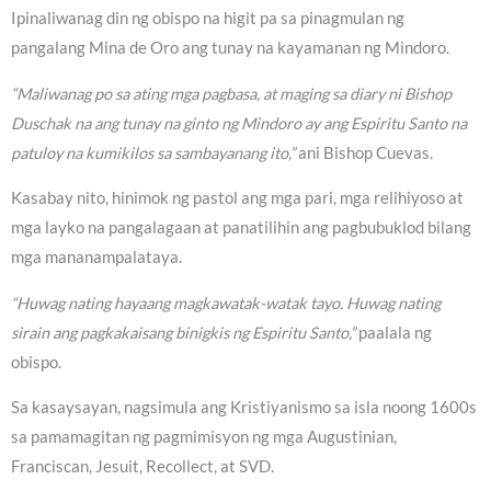
Ipinaliwanag din ng obispo na higit pa sa pinagmulan ng
pangalang Mina de Oro ang tunay na kayamanan ng Mindoro.
“Maliwanag po sa ating mga pagbasa, at maging sa diary ni Bishop
Duschak na ang tunay na ginto ng Mindoro ay ang Espiritu Santo na
patuloy na kumikilos sa sambayanang ito,”
ani Bishop Cuevas.
Kasabay nito, hinimok ng pastol ang mga pari, mga relihiyoso at
mga layko na pangalagaan at panatilihin ang pagbubuklod bilang
mga mananampalataya.
“Huwag nating hayaang magkawatak-watak tayo. Huwag nating
sirain ang pagkakaisang binigkis ng Espiritu Santo,”
paalala ng
obispo.
Sa kasaysayan, nagsimula ang Kristiyanismo sa isla noong 1600s
sa pamamagitan ng pagmimisyon ng mga Augustinian,
Franciscan, Jesuit, Recollect, at SVD.