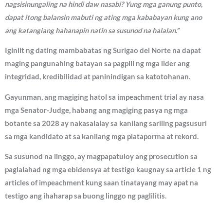
nagsisinungaling na hindi daw nasabi? Yung mga ganung punto,
dapat itong balansin mabuti ng ating mga kababayan kung ano
ang katangiang hahanapin natin sa susunod na halalan.”
Iginiit ng dating mambabatas ng Surigao del Norte na dapat
maging pangunahing batayan sa pagpili ng mga lider ang
integridad, kredibilidad at paninindigan sa katotohanan.
Gayunman, ang magiging hatol sa impeachment trial ay nasa
mga Senator-Judge, habang ang magiging pasya ng mga
botante sa 2028 ay nakasalalay sa kanilang sariling pagsusuri
sa mga kandidato at sa kanilang mga plataporma at rekord.
Sa susunod na linggo, ay magpapatuloy ang prosecution sa
paglalahad ng mga ebidensya at testigo kaugnay sa article 1 ng
articles of impeachment kung saan tinatayang may apat na
testigo ang ihaharap sa buong linggo ng paglilitis.