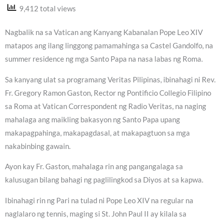
9,412 total views
Nagbalik na sa Vatican ang Kanyang Kabanalan Pope Leo XIV
matapos ang ilang linggong pamamahinga sa Castel Gandolfo, na
summer residence ng mga Santo Papa na nasa labas ng Roma.
Sa kanyang ulat sa programang Veritas Pilipinas, ibinahagi ni Rev.
Fr. Gregory Ramon Gaston, Rector ng Pontificio Collegio Filipino
sa Roma at Vatican Correspondent ng Radio Veritas, na naging
mahalaga ang maikling bakasyon ng Santo Papa upang
makapagpahinga, makapagdasal, at makapagtuon sa mga
nakabinbing gawain.
Ayon kay Fr. Gaston, mahalaga rin ang pangangalaga sa
kalusugan bilang bahagi ng paglilingkod sa Diyos at sa kapwa.
Ibinahagi rin ng Pari na tulad ni Pope Leo XIV na regular na
naglalaro ng tennis, maging si St. John Paul II ay kilala sa