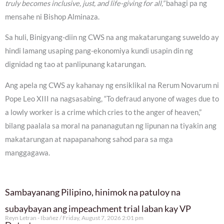
truly becomes inclusive, just, and life-giving for all,”
bahagi pa ng
mensahe ni Bishop Alminaza.
Sa huli, Binigyang-diin ng CWS na ang makatarungang suweldo ay
hindi lamang usaping pang-ekonomiya kundi usapin din ng
dignidad ng tao at panlipunang katarungan.
Ang apela ng CWS ay kahanay ng ensiklikal na Rerum Novarum ni
Pope Leo XIII na nagsasabing, “To defraud anyone of wages due to
a lowly worker is a crime which cries to the anger of heaven,”
bilang paalala sa moral na pananagutan ng lipunan na tiyakin ang
makatarungan at napapanahong sahod para sa mga
manggagawa.
Sambayanang Pilipino, hinimok na patuloy na
subaybayan ang impeachment trial laban kay VP
Reyn Letran - Ibañez
Friday, August 7, 2026 2:01 pm