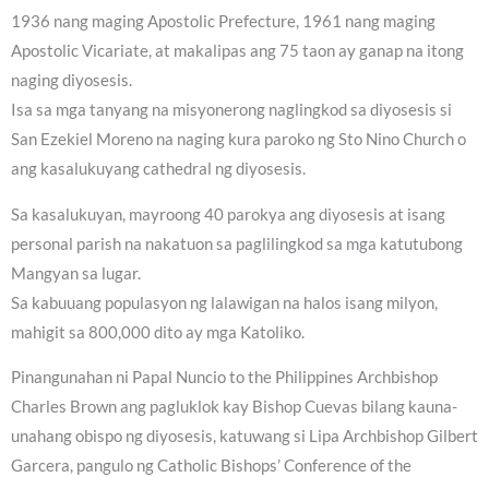
1936 nang maging Apostolic Prefecture, 1961 nang maging
Apostolic Vicariate, at makalipas ang 75 taon ay ganap na itong
naging diyosesis.
Isa sa mga tanyang na misyonerong naglingkod sa diyosesis si
San Ezekiel Moreno na naging kura paroko ng Sto Nino Church o
ang kasalukuyang cathedral ng diyosesis.
Sa kasalukuyan, mayroong 40 parokya ang diyosesis at isang
personal parish na nakatuon sa paglilingkod sa mga katutubong
Mangyan sa lugar.
Sa kabuuang populasyon ng lalawigan na halos isang milyon,
mahigit sa 800,000 dito ay mga Katoliko.
Pinangunahan ni Papal Nuncio to the Philippines Archbishop
Charles Brown ang pagluklok kay Bishop Cuevas bilang kauna-
unahang obispo ng diyosesis, katuwang si Lipa Archbishop Gilbert
Garcera, pangulo ng Catholic Bishops’ Conference of the