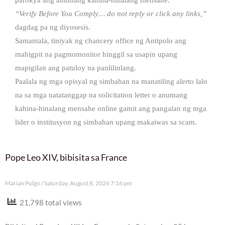
“Verify Before You Comply… do not reply or click any links,”
dagdag pa ng diyosesis.
Samantala, tiniyak ng chancery office ng Antipolo ang
mahigpit na pagmomonitor hinggil sa usapin upang
mapigilan ang patuloy na panlilinlang.
Paalala ng mga opisyal ng simbahan na manatiling alerto lalo
na sa mga natatanggap na solicitation letter o anumang
kahina-hinalang mensahe online gamit ang pangalan ng mga
lider o institusyon ng simbahan upang makaiwas sa scam.
Pope Leo XIV, bibisita sa France
Marian Pulgo
Saturday, August 8, 2026 7:16 pm
21,798 total views