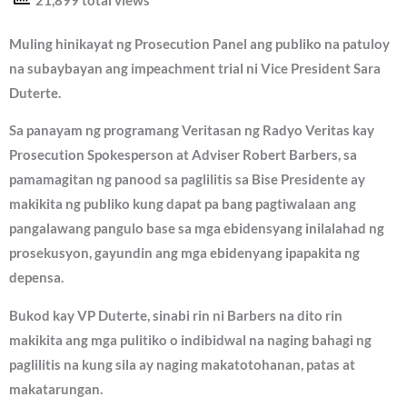
21,899 total views
Muling hinikayat ng Prosecution Panel ang publiko na patuloy
na subaybayan ang impeachment trial ni Vice President Sara
Duterte.
Sa panayam ng programang Veritasan ng Radyo Veritas kay
Prosecution Spokesperson at Adviser Robert Barbers, sa
pamamagitan ng panood sa paglilitis sa Bise Presidente ay
makikita ng publiko kung dapat pa bang pagtiwalaan ang
pangalawang pangulo base sa mga ebidensyang inilalahad ng
prosekusyon, gayundin ang mga ebidenyang ipapakita ng
depensa.
Bukod kay VP Duterte, sinabi rin ni Barbers na dito rin
makikita ang mga pulitiko o indibidwal na naging bahagi ng
paglilitis na kung sila ay naging makatotohanan, patas at
makatarungan.