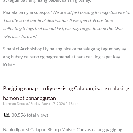
at tagumpay ang mangibabaw sa ating buhay.
Paalala pa ng arsobispo,
“We are all just passing through this world.
This life is not our final destination. If we spend all our time
collecting things that cannot last, we may forget to seek the One
who lasts forever.”
Sinabi ni Archbishop Uy na ang pinakamahalagang tagumpay ay
ang buhay na puno ng pagmamahal at nananatiling tapat kay
Kristo.
Pagiging ganap na diyosesis ng Calapan, isang malaking
hamon at pananagutan
Norman Dequia
Friday, August 7, 2026 5:18 pm
30,556 total views
Nanindigan si Calapan Bishop Moises Cuevas na ang pagiging