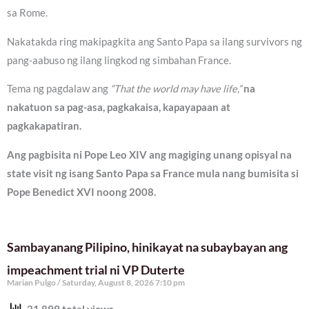
sa Rome.
Nakatakda ring makipagkita ang Santo Papa sa ilang survivors ng
pang-aabuso ng ilang lingkod ng simbahan France.
Tema ng pagdalaw ang
“That the world may have life,”
na
nakatuon sa pag-asa, pagkakaisa, kapayapaan at
pagkakapatiran.
Ang pagbisita ni Pope Leo XIV ang magiging unang opisyal na
state visit ng isang Santo Papa sa France mula nang bumisita si
Pope Benedict XVI noong 2008.
Sambayanang Pilipino, hinikayat na subaybayan ang
impeachment trial ni VP Duterte
Marian Pulgo
Saturday, August 8, 2026 7:10 pm