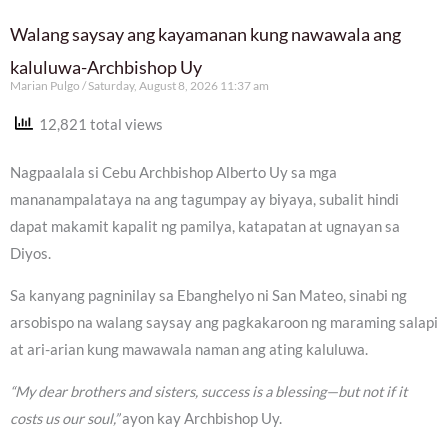
Walang saysay ang kayamanan kung nawawala ang
kaluluwa-Archbishop Uy
Marian Pulgo
Saturday, August 8, 2026 11:37 am
12,821 total views
Nagpaalala si Cebu Archbishop Alberto Uy sa mga
mananampalataya na ang tagumpay ay biyaya, subalit hindi
dapat makamit kapalit ng pamilya, katapatan at ugnayan sa
Diyos.
Sa kanyang pagninilay sa Ebanghelyo ni San Mateo, sinabi ng
arsobispo na walang saysay ang pagkakaroon ng maraming salapi
at ari-arian kung mawawala naman ang ating kaluluwa.
“My dear brothers and sisters, success is a blessing—but not if it
costs us our soul,”
ayon kay Archbishop Uy.