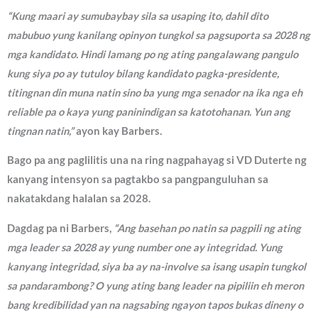
“Kung maari ay sumubaybay sila sa usaping ito, dahil dito
mabubuo yung kanilang opinyon tungkol sa pagsuporta sa 2028 ng
mga kandidato. Hindi lamang po ng ating pangalawang pangulo
kung siya po ay tutuloy bilang kandidato pagka-presidente,
titingnan din muna natin sino ba yung mga senador na ika nga eh
reliable pa o kaya yung paninindigan sa katotohanan. Yun ang
tingnan natin,”
ayon kay Barbers.
Bago pa ang paglilitis una na ring nagpahayag si VD Duterte ng
kanyang intensyon sa pagtakbo sa pangpanguluhan sa
nakatakdang halalan sa 2028.
Dagdag pa ni Barbers,
“Ang basehan po natin sa pagpili ng ating
mga leader sa 2028 ay yung number one ay integridad. Yung
kanyang integridad, siya ba ay na-involve sa isang usapin tungkol
sa pandarambong? O yung ating bang leader na pipiliin eh meron
bang kredibilidad yan na nagsabing ngayon tapos bukas dineny o