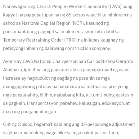
Nanawagan ang Church People–Workers Solidarity (CWS) nang
kagyat na pagpapatupad na ng 85-pesos wage hike minimum na
sahod sa National Capital Region (NCR), kasunod ng
pansamantalang pagpigil sa implementasyon nito dahil sa
Temporary Restraining Order (TRO) na inilabas kaugnay ng
petisyong inihain ng dalawang construction company.
Ayon kay CWS National Chairperson San Carlos Bishop Gerardo
Alminaza, iginiit na ang pagkaantala sa pagpapatupad ng wage
increase ay nagdudulot ng dagdag na pasanin sa mga
manggagawang patuloy na nahaharap sa mataas na presyo ng
mga pangunahing bilihin, mababang kita, at tumitinding gastusin
sa pagkain, transportasyon, pabahay, kalusugan, edukasyon, at
iba pang pangangailangan.
Giit ng Obispo, bagama’t kabilang ang 85-pesos wage adjustment
sa pinakamalalaking wage hike sa mga nakalipas na taon,