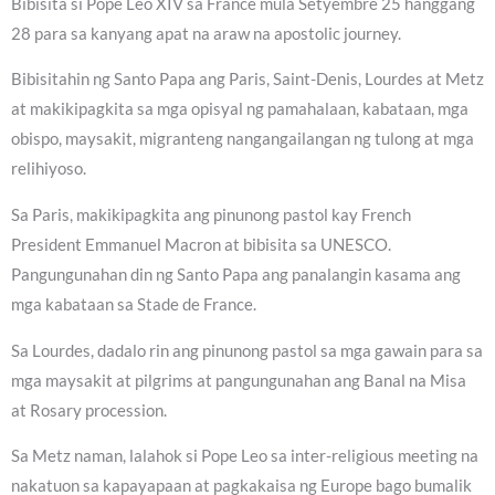
Bibisita si Pope Leo XIV sa France mula Setyembre 25 hanggang
28 para sa kanyang apat na araw na apostolic journey.
Bibisitahin ng Santo Papa ang Paris, Saint-Denis, Lourdes at Metz
at makikipagkita sa mga opisyal ng pamahalaan, kabataan, mga
obispo, maysakit, migranteng nangangailangan ng tulong at mga
relihiyoso.
Sa Paris, makikipagkita ang pinunong pastol kay French
President Emmanuel Macron at bibisita sa UNESCO.
Pangungunahan din ng Santo Papa ang panalangin kasama ang
mga kabataan sa Stade de France.
Sa Lourdes, dadalo rin ang pinunong pastol sa mga gawain para sa
mga maysakit at pilgrims at pangungunahan ang Banal na Misa
at Rosary procession.
Sa Metz naman, lalahok si Pope Leo sa inter-religious meeting na
nakatuon sa kapayapaan at pagkakaisa ng Europe bago bumalik