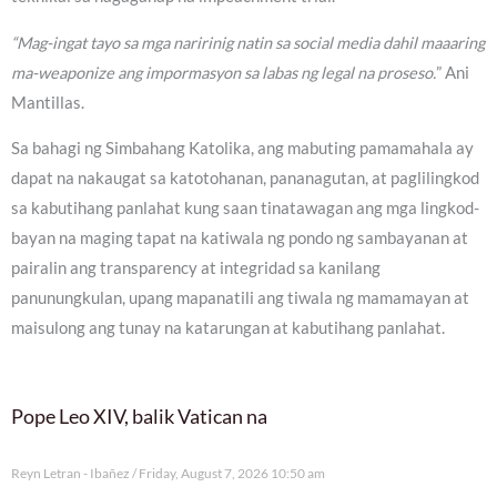
“Mag-ingat tayo sa mga naririnig natin sa social media dahil maaaring
ma-weaponize ang impormasyon sa labas ng legal na proseso.
” Ani
Mantillas.
Sa bahagi ng Simbahang Katolika, ang mabuting pamamahala ay
dapat na nakaugat sa katotohanan, pananagutan, at paglilingkod
sa kabutihang panlahat kung saan tinatawagan ang mga lingkod-
bayan na maging tapat na katiwala ng pondo ng sambayanan at
pairalin ang transparency at integridad sa kanilang
panunungkulan, upang mapanatili ang tiwala ng mamamayan at
maisulong ang tunay na katarungan at kabutihang panlahat.
Pope Leo XIV, balik Vatican na
Reyn Letran - Ibañez
Friday, August 7, 2026 10:50 am