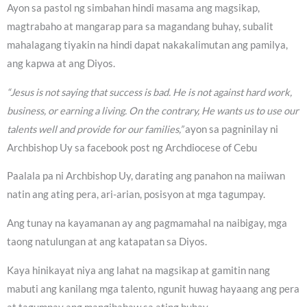
Ayon sa pastol ng simbahan hindi masama ang magsikap,
magtrabaho at mangarap para sa magandang buhay, subalit
mahalagang tiyakin na hindi dapat nakakalimutan ang pamilya,
ang kapwa at ang Diyos.
“Jesus is not saying that success is bad. He is not against hard work,
business, or earning a living. On the contrary, He wants us to use our
talents well and provide for our families,”
ayon sa pagninilay ni
Archbishop Uy sa facebook post ng Archdiocese of Cebu
Paalala pa ni Archbishop Uy, darating ang panahon na maiiwan
natin ang ating pera, ari-arian, posisyon at mga tagumpay.
Ang tunay na kayamanan ay ang pagmamahal na naibigay, mga
taong natulungan at ang katapatan sa Diyos.
Kaya hinikayat niya ang lahat na magsikap at gamitin nang
mabuti ang kanilang mga talento, ngunit huwag hayaang ang pera