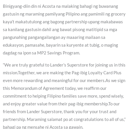
Binigyang-diin din ni Acosta na malaking bahagi ng buwanang
gastusin ng maraming pamilyang Pilipino ang pamimili ng grocery
kaya’t makatutulong ang bagong partnership upang makabawas
sa kanilang gastusin dahil ang bawat pisong matitipid sa mga
pangunahing pangangailangan ay maaaring mailaan sa
edukasyon, pamasahe, bayarin sa kuryente at tubig, o maging
dagdag na ipon sa MP2 Savings Program.
“We are truly grateful to Lander’s Superstore for joining us in this
mission.Together, we are making the Pag-ibig Loyalty Card Plus
even more rewarding and meaningful for our members.As we sign
this Memorandum of Agreement today, we reaffirm our
commitment to helping Filipino families save more, spend wisely,
and enjoy greater value from their pag-ibig membership.To our
friends from Lander Superstore, thank you for your trust and
partnership. Maraming salamat po at congratulations to all of us,”
bahagi pa ng mensahe ni Acosta sa gawain.