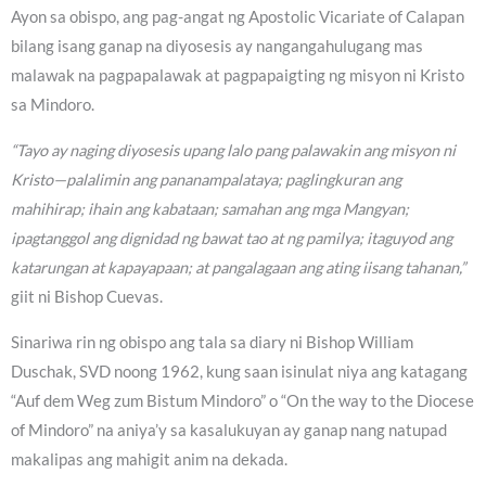
Ayon sa obispo, ang pag-angat ng Apostolic Vicariate of Calapan
bilang isang ganap na diyosesis ay nangangahulugang mas
malawak na pagpapalawak at pagpapaigting ng misyon ni Kristo
sa Mindoro.
“Tayo ay naging diyosesis upang lalo pang palawakin ang misyon ni
Kristo—palalimin ang pananampalataya; paglingkuran ang
mahihirap; ihain ang kabataan; samahan ang mga Mangyan;
ipagtanggol ang dignidad ng bawat tao at ng pamilya; itaguyod ang
katarungan at kapayapaan; at pangalagaan ang ating iisang tahanan,”
giit ni Bishop Cuevas.
Sinariwa rin ng obispo ang tala sa diary ni Bishop William
Duschak, SVD noong 1962, kung saan isinulat niya ang katagang
“Auf dem Weg zum Bistum Mindoro” o “On the way to the Diocese
of Mindoro” na aniya’y sa kasalukuyan ay ganap nang natupad
makalipas ang mahigit anim na dekada.