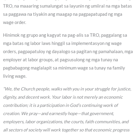
TRO, na maaaring sumalungat sa layunin ng umiiral na mga batas
sa paggawa na tiyakin ang maagap na pagpapatupad ng mga
wage order.
Hinimok ng grupo ang kagyat na pag-alis sa TRO, paggalang sa
mga batas ng labor laws hinggil sa implementasyon ng wage
orders, pagpapatuloy ng dayalogo sa pagitan ng pamahalaan, mga
employer at labor groups, at pagsusulong ng mga tunay na
pagbabagong maglalapit sa minimum wage sa tunay na family
living wage.
“We, the Church people, walks with you in your struggle for justice,
dignity, and decent work. Your labor is not merely an economic
contribution; it is a participation in God’s continuing work of
creation. We pray—and earnestly hope—that government,
employers, labor organizations, the courts, faith communities, and
all sectors of society will work together so that economic progress