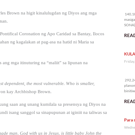
14
arles Brown na higit kinalulugdan ng Diyos ang mga
140,18
masiga
unan.
SONA) 
Pontifical Coronation ng Apo Caridad sa Bantay, Ilocos
READ
ahan ng kagalakan at pag-asa na hatid ni Maria sa
KULA
Friday
 ang mga itinuturing na “maliit” sa lipunan na
29
292,24
ost dependent, the most vulnerable. Who is smaller,
planon
binitiw
on kay Archbishop Brown.
kulang.
READ
kung saan ang unang kumilala sa presensya ng Diyos na
di isang sanggol sa sinapupunan at iginiit na taliwas sa
Para 
Wednes
ade man, God with us in Jesus, is little baby John the