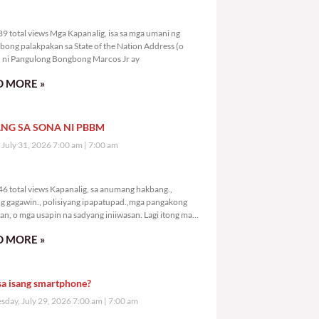
0,189 total views
9 total views Mga Kapanalig, isa sa mga umani ng
bong palakpakan sa State of the Nation Address (o
ni Pangulong Bongbong Marcos Jr ay
 MORE »
NG SA SONA NI PBBM
, July 31, 2026 7:00 am
7:00 am
2,246 total views
6 total views Kapanalig, sa anumang hakbang.,
g gagawin., polisiyang ipapatupad.,mga pangakong
an, o mga usapin na sadyang iniiwasan. Lagi itong may
 Hindi ibig sabihin,
 MORE »
sa isang smartphone?
day, July 29, 2026 7:00 am
7:00 am