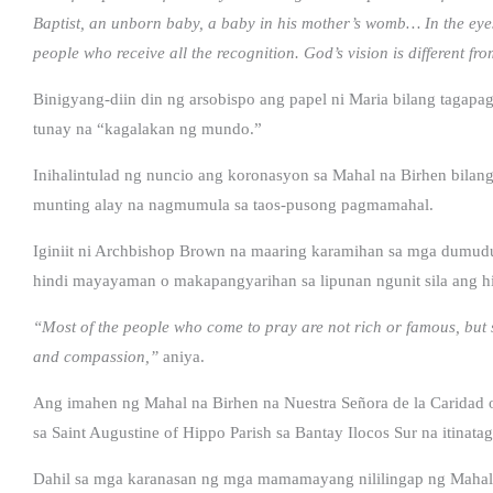
Baptist, an unborn baby, a baby in his mother’s womb… In the eyes 
people who receive all the recognition. God’s vision is different f
Binigyang-diin din ng arsobispo ang papel ni Maria bilang tagapag
tunay na “kagalakan ng mundo.”
Inihalintulad ng nuncio ang koronasyon sa Mahal na Birhen bilang
munting alay na nagmumula sa taos-pusong pagmamahal.
Iginiit ni Archbishop Brown na maaring karamihan sa mga dumu
hindi mayayaman o makapangyarihan sa lipunan ngunit sila ang higi
“Most of the people who come to pray are not rich or famous, but 
and compassion,”
aniya.
Ang imahen ng Mahal na Birhen na Nuestra Señora de la Caridad 
sa Saint Augustine of Hippo Parish sa Bantay Ilocos Sur na itin
Dahil sa mga karanasan ng mga mamamayang nililingap ng Mahal 