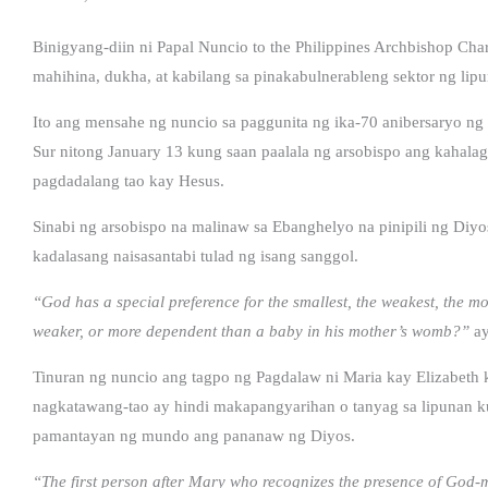
Binigyang-diin ni Papal Nuncio to the Philippines Archbishop Ch
mahihina, dukha, at kabilang sa pinakabulnerableng sektor ng lip
Ito ang mensahe ng nuncio sa paggunita ng ika-70 anibersaryo ng 
Sur nitong January 13 kung saan paalala ng arsobispo ang kahalag
pagdadalang tao kay Hesus.
Sinabi ng arsobispo na malinaw sa Ebanghelyo na pinipili ng Diyos
kadalasang naisasantabi tulad ng isang sanggol.
“God has a special preference for the smallest, the weakest, the m
weaker, or more dependent than a baby in his mother’s womb?”
ay
Tinuran ng nuncio ang tagpo ng Pagdalaw ni Maria kay Elizabeth 
nagkatawang-tao ay hindi makapangyarihan o tanyag sa lipunan kun
pamantayan ng mundo ang pananaw ng Diyos.
“The first person after Mary who recognizes the presence of God-m