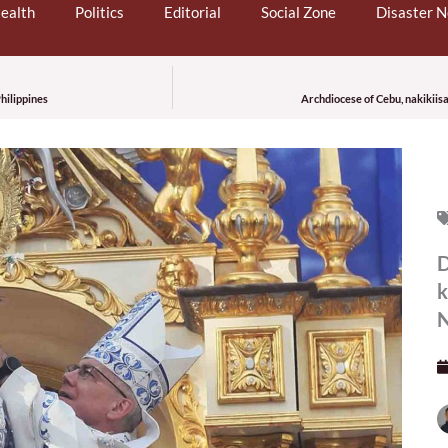
ealth
Politics
Editorial
Social Zone
Disaster 
hilippines
Archdiocese of Cebu, nakikiis
D
k
N