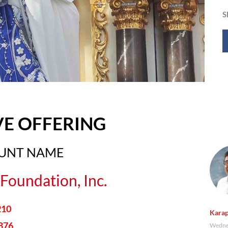
S
VE OFFERING
OUNT NAME
Foundation, Inc.
210
Karap
876
Wednes