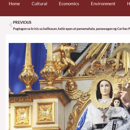
Home
Cultural
Economics
Environment
H
PREVIOUS
Prev
Pagtugon sa krisis sa kalikasan, kahirapan at pamamahala, panawagan ng Caritas P