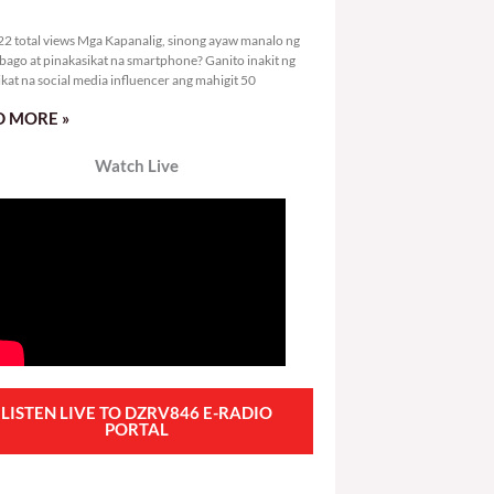
3,122 total views
2 total views Mga Kapanalig, sinong ayaw manalo ng
bago at pinakasikat na smartphone? Ganito inakit ng
ikat na social media influencer ang mahigit 50
 MORE »
Watch Live
LISTEN LIVE TO DZRV846 E-RADIO
PORTAL