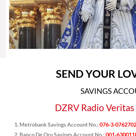
SEND YOUR LO
SAVINGS ACC
DZRV Radio Veritas 
Metrobank Savings Account No.:
076-3-076270
Banco De Oro Savings Account No.:
001-630011