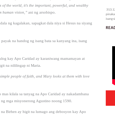
31
of the world, it’s the important, powerful, and wealthy
313,12
rom human vision,”
ani ng arsobispo.
pinaka
isang s
dala ng kagalakan, sapagkat dala niya si Hesus na siyang
READ
 payak na handog ng isang bata sa kanyang ina, isang
dulog kay Apo Caridad ay karaniwang mamamayan at
t na nililingap ni Maria.
simple people of faith, and Mary looks at them with love
o mas kilala sa tanyag na Apo Caridad ay nakadambana
atag ng mga misyonerong Agustino noong 1590.
na Birhen ay higit na lumago ang debosyon kay Apo