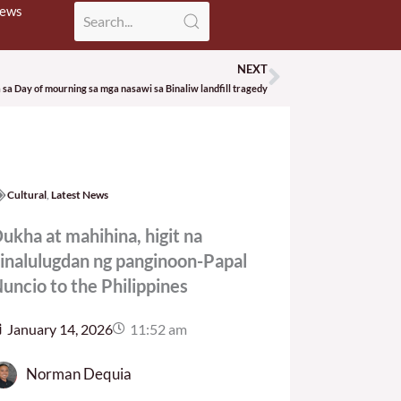
News
NEXT
Next
a sa Day of mourning sa mga nasawi sa Binaliw landfill tragedy
Cultural
,
Latest News
ukha at mahihina, higit na
inalulugdan ng panginoon-Papal
uncio to the Philippines
January 14, 2026
11:52 am
Norman Dequia