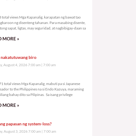
,748 total views
 total views Mga Kapanalig, karapatan ng bawat tao
gkaroon ng disenteng tahanan. Para masabing disente,
tong sapat, ligtas, may seguridad, at nagbibigay-daan sa
 MORE »
 nakatutuwang biro
y, August 4, 2026 7:00 am
7:00 am
8,171 total views
1 total views Mga Kapanalig, mabuti pa si Japanese
ador to the Philippines na si Endo Kazuya, maraming
liang bahay dito sa Pilipinas. Sa isang privilege
 MORE »
ang papasan ng system-loss?
, August 3, 2026 7:00 am
7:00 am