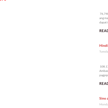
76
76,748
ang ma
dapat i
READ
Hindi
Tuesda
10
108,17
Ambass
pagpipi
READ
Sino 
Monday