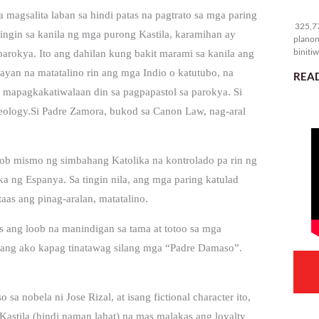
32
magsalita laban sa hindi patas na pagtrato sa mga paring
325,77
ingin sa kanila ng mga purong Kastila, karamihan ay
planon
binitiw
arokya. Ito ang dahilan kung bakit marami sa kanila ang
kulang.
ayan na matatalino rin ang mga Indio o katutubo, na
READ
a mapagkakatiwalaan din sa pagpapastol sa parokya. Si
eology.Si Padre Zamora, bukod sa Canon Law, nag-aral
loob mismo ng simbahang Katolika na kontrolado pa rin ng
ka ng Espanya. Sa tingin nila, ang mga paring katulad
as ang pinag-aralan, matatalino.
ang loob na manindigan sa tama at totoo sa mga
a lang ako kapag tinatawag silang mga “Padre Damaso”.
sa nobela ni Jose Rizal, at isang fictional character ito,
Kastila (hindi naman lahat) na mas malakas ang loyalty