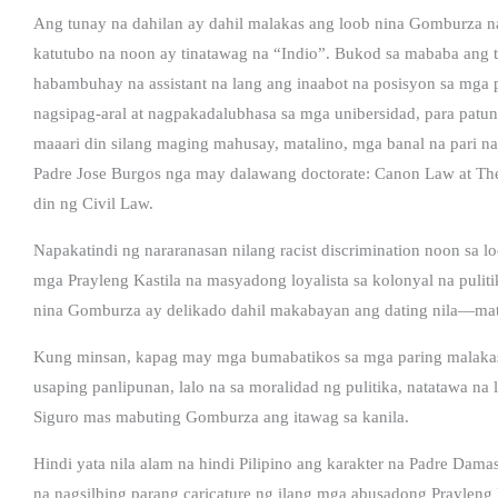
Ang tunay na dahilan ay dahil malakas ang loob nina Gomburza na 
katutubo na noon ay tinatawag na “Indio”. Bukod sa mababa ang t
habambuhay na assistant na lang ang inaabot na posisyon sa mga p
nagsipag-aral at nagpakadalubhasa sa mga unibersidad, para patun
maaari din silang maging mahusay, matalino, mga banal na pari n
Padre Jose Burgos nga may dalawang doctorate: Canon Law at Th
din ng Civil Law.
Napakatindi ng nararanasan nilang racist discrimination noon sa 
mga Prayleng Kastila na masyadong loyalista sa kolonyal na puliti
nina Gomburza ay delikado dahil makabayan ang dating nila—mata
Kung minsan, kapag may mga bumabatikos sa mga paring malakas 
usaping panlipunan, lalo na sa moralidad ng pulitika, natatawa n
Siguro mas mabuting Gomburza ang itawag sa kanila.
Hindi yata nila alam na hindi Pilipino ang karakter na Padre Damaso 
na nagsilbing parang caricature ng ilang mga abusadong Prayleng 