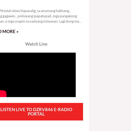
5,778 total views
8 total views Kapanalig, sa anumang hakbang.,
g gagawin., polisiyang ipapatupad.,mga pangakong
an, o mga usapin na sadyang iniiwasan. Lagi itong may
 Hindi ibig sabihin,
 MORE »
Watch Live
LISTEN LIVE TO DZRV846 E-RADIO
PORTAL