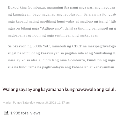
Bukod kina Gomburza, maraming iba pang mga pari ang nagdusa at 
ng kamatayan, bago naganap ang rebolusyon. Sa araw na ito, gusto
mga kapatid nating napilitang humiwalay at magbuo ng isang “Igle
ngayon bilang mga “Aglipayano”, dahil sa tindi ng panunupil ng 
nagpapahayag noon ng mga sentimyentong makabayan.
Sa okasyon ng 500th YoC, minabuti ng CBCP na makipagdiyalogo 
sugat na idinulot ng kasaysayan sa pagitan nila at ng Simbahang K
iniaalay ko sa alaala, hindi lang nina Gomburza, kundi rin ng mg
sila na hindi tama na paghiwalayin ang kabanalan at kabayanihan.
Walang saysay ang kayamanan kung nawawala ang kalu
Marian Pulgo
Saturday, August 8, 2026 11:37 am
1,938 total views