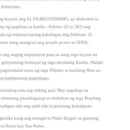
Kristiyano.
sang bayani, ang EL FILIBUSTERISMO, ay dedicated sa
petsa ng pagbitay sa kanila—Febrero 25 (o 28?) ang
 pala ng makasaysayang kahulugan ang February 25
6 naman nang mangyari ang people power sa EDSA.
o ang naging inspirasyon para sa ating mga bayani na
sa gubyernong kolonyal ng mga dayuhang Kastila. Malaki
g pagmumulat noon ng mga Pilipino sa kanilang likas na
 sa panlipunang pagbabago.
walang-sala ang tatlong pari. May nagsikap na
sa sistemang pinalalaganap sa simbahan ng mga Prayleng
iligtas nila ang sarili nila sa parusang kamatayan.
agtataka kung ang isinagot ni Padre Burgos sa ganyang
 ni Hesus kay San Pedro.