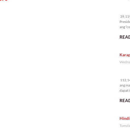
39
39,119 
Presid
ang “co
READ
Karap
Wednes
11
112,14
ang ma
dapat i
READ
Hindi
Tuesda