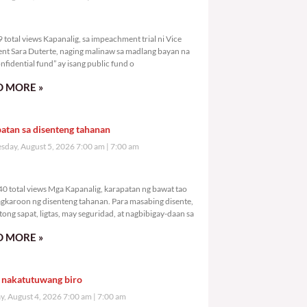
,119 total views
total views Kapanalig, sa impeachment trial ni Vice
ent Sara Duterte, naging malinaw sa madlang bayan na
nfidential fund” ay isang public fund o
 MORE »
atan sa disenteng tahanan
day, August 5, 2026 7:00 am
7:00 am
2,140 total views
0 total views Mga Kapanalig, karapatan ng bawat tao
gkaroon ng disenteng tahanan. Para masabing disente,
tong sapat, ligtas, may seguridad, at nagbibigay-daan sa
 MORE »
 nakatutuwang biro
y, August 4, 2026 7:00 am
7:00 am