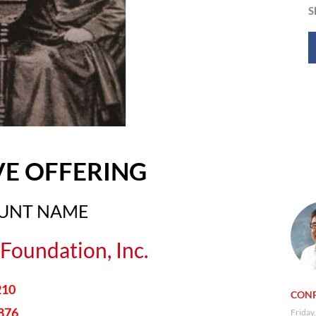
S
VE OFFERING
OUNT NAME
Foundation, Inc.
210
CONF
876
Friday