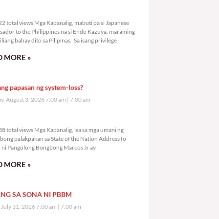
3,422 total views
2 total views Mga Kapanalig, mabuti pa si Japanese
ador to the Philippines na si Endo Kazuya, maraming
liang bahay dito sa Pilipinas. Sa isang privilege
 MORE »
ang papasan ng system-loss?
, August 3, 2026 7:00 am
7:00 am
5,438 total views
8 total views Mga Kapanalig, isa sa mga umani ng
bong palakpakan sa State of the Nation Address (o
ni Pangulong Bongbong Marcos Jr ay
 MORE »
NG SA SONA NI PBBM
, July 31, 2026 7:00 am
7:00 am