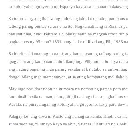
sa kolonyal na gubyerno ng Espanya kaysa sa pananampalatayang 
Sa totoo lang, ang ikalawang nobelang isinulat ng ating pamban
tatlong paring binitay sa araw na ito. Nagkamali lang si Rizal sa 
naisulat niya, hindi Febrero 17. Malay natin na magkakaroon din
pagkatapos ng 95 taon? 1891 nang isulat ni Rizal ang Fili, 198
Sa hindi nalalaman ng marami, ang kamatayan ng tatlong paring it
ipaglaban ang karapatan natin bilang mga Pilipino na lumaya na 
ang naging papel ng mga paring sekular at katutubo sa unti-untin
dangal bilang mga mamamayan, at sa ating karapatang makilahok
May mga pari daw noon na gumawa rin naman ng paraan para mapa
kumbinsihin sila na mangakong titigil na lang sila sa pagbatikos 
Kastila, na pinapanigan ng kolonyal na gubyerno. Ito’y para daw ma
Palagay ko, ang diwa ni Kristo ang nanaig sa kanila. Hindi ako m
suhestiyon ay, “Lumayo kayo sa akin, Satanas!” Katulad ng sinabi