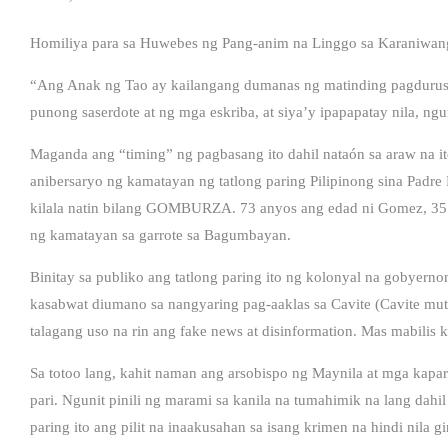
Homiliya para sa Huwebes ng Pang-anim na Linggo sa Karaniwan
“Ang Anak ng Tao ay kailangang dumanas ng matinding pagdurusa
punong saserdote at ng mga eskriba, at siya’y ipapapatay nila, ng
Maganda ang “timing” ng pagbasang ito dahil nataón sa araw na i
anibersaryo ng kamatayan ng tatlong paring Pilipinong sina Padr
kilala natin bilang GOMBURZA. 73 anyos ang edad ni Gomez, 35 l
ng kamatayan sa garrote sa Bagumbayan.
Binitay sa publiko ang tatlong paring ito ng kolonyal na gobyerno
kasabwat diumano sa nangyaring pag-aaklas sa Cavite (Cavite mut
talagang uso na rin ang fake news at disinformation. Mas mabilis 
Sa totoo lang, kahit naman ang arsobispo ng Maynila at mga kapar
pari. Ngunit pinili ng marami sa kanila na tumahimik na lang dahi
paring ito ang pilit na inaakusahan sa isang krimen na hindi nila g