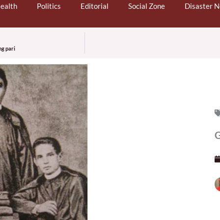
ealth
Politics
Editorial
Social Zone
Disaster 
g pari