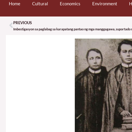
Home
Cultural
Economics
Environment
H
PREVIOUS
Prev
Imbestigasyon sa paglabag sa karapatang pantao ng mga manggagawa, suportado n