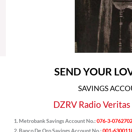
SEND YOUR LO
SAVINGS ACC
DZRV Radio Veritas 
Metrobank Savings Account No.:
076-3-076270
Banco De Oro Savings Account No.:
001-630011