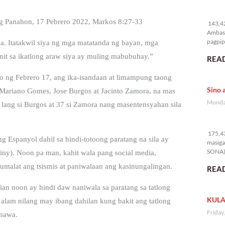
14
g Panahon, 17 Pebrero 2022, Markos 8:27-33
143,42
Ambass
pagpipi
. Itatakwil siya ng mga matatanda ng bayan, mga
unit sa ikatlong araw siya ay muling mabubuhay.”
READ
to ng Febrero 17, ang ika-isandaan at limampung taong
Sino 
e Mariano Gomes, Jose Burgos at Jacinto Zamora, na mas
Monday
ang si Burgos at 37 si Zamora nang masentensyahan sila
17
175,43
ng Espanyol dahil sa hindi-totoong paratang na sila ay
masiga
SONA) 
iny). Noon pa man, kahit wala pang social media,
kumalat ang tsismis at paniwalaan ang kasinungalingan.
READ
ian noon ay hindi daw naniwala sa paratang sa tatlong
KULA
l alam nilang may ibang dahilan kung bakit ang tatlong
Friday
inawa.