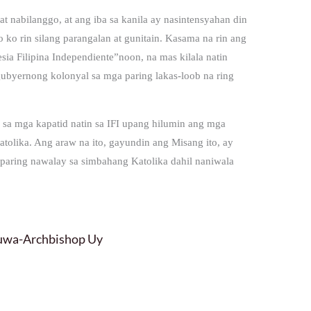
nabilanggo, at ang iba sa kanila ay nasintensyahan din
 ko rin silang parangalan at gunitain. Kasama na rin ang
sia Filipina Independiente”noon, na mas kilala natin
gubyernong kolonyal sa mga paring lakas-loob na ring
sa mga kapatid natin sa IFI upang hilumin ang mga
atolika. Ang araw na ito, gayundin ang Misang ito, ay
a paring nawalay sa simbahang Katolika dahil naniwala
luwa-Archbishop Uy