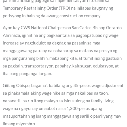
pansamantalang pagpigil sa implementasyon nito dahil sa
Temporary Restraining Order (TRO) na inilabas kaugnay ng
petisyong inihain ng dalawang construction company.
Ayon kay CWS National Chairperson San Carlos Bishop Gerardo
Alminaza, iginiit na ang pagkaantala sa pagpapatupad ng wage
increase ay nagdudulot ng dagdag na pasanin sa mga
manggagawang patuloy na nahaharap sa mataas na presyo ng
mga pangunahing bilihin, mababang kita, at tumitinding gastusin
sa pagkain, transportasyon, pabahay, kalusugan, edukasyon, at
iba pang pangangailangan.
Giit ng Obispo, bagama’t kabilang ang 85-pesos wage adjustment
sa pinakamalalaking wage hike sa mga nakalipas na taon,
nananatili pa rin itong malayo sa isinusulong na family living
wage na ngayon ay umaabot na sa 1,300-pesos upang
masuportahan ng isang manggagawa ang sarili o pamilyang may
limang miyembro.