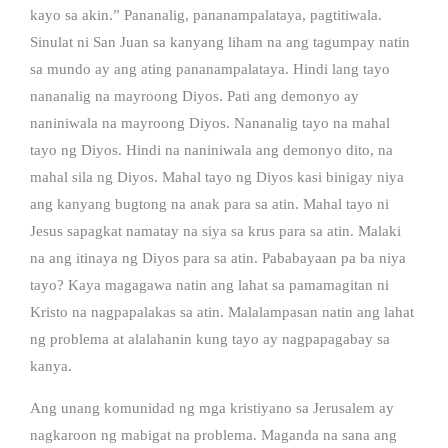
kayo sa akin.” Pananalig, pananampalataya, pagtitiwala.
Sinulat ni San Juan sa kanyang liham na ang tagumpay natin
sa mundo ay ang ating pananampalataya. Hindi lang tayo
nananalig na mayroong Diyos. Pati ang demonyo ay
naniniwala na mayroong Diyos. Nananalig tayo na mahal
tayo ng Diyos. Hindi na naniniwala ang demonyo dito, na
mahal sila ng Diyos. Mahal tayo ng Diyos kasi binigay niya
ang kanyang bugtong na anak para sa atin. Mahal tayo ni
Jesus sapagkat namatay na siya sa krus para sa atin. Malaki
na ang itinaya ng Diyos para sa atin. Pababayaan pa ba niya
tayo? Kaya magagawa natin ang lahat sa pamamagitan ni
Kristo na nagpapalakas sa atin. Malalampasan natin ang lahat
ng problema at alalahanin kung tayo ay nagpapagabay sa
kanya.
Ang unang komunidad ng mga kristiyano sa Jerusalem ay
nagkaroon ng mabigat na problema. Maganda na sana ang