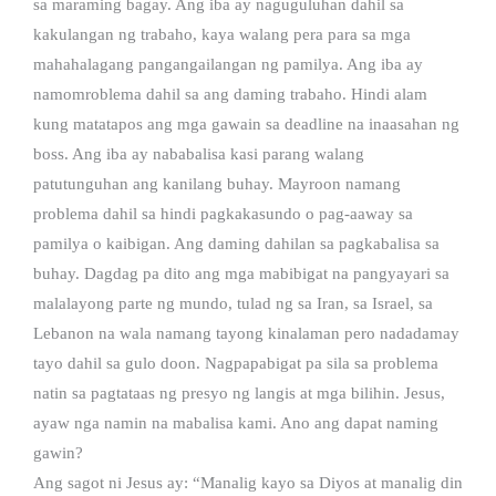
sa maraming bagay. Ang iba ay naguguluhan dahil sa
kakulangan ng trabaho, kaya walang pera para sa mga
mahahalagang pangangailangan ng pamilya. Ang iba ay
namomroblema dahil sa ang daming trabaho. Hindi alam
kung matatapos ang mga gawain sa deadline na inaasahan ng
boss. Ang iba ay nababalisa kasi parang walang
patutunguhan ang kanilang buhay. Mayroon namang
problema dahil sa hindi pagkakasundo o pag-aaway sa
pamilya o kaibigan. Ang daming dahilan sa pagkabalisa sa
buhay. Dagdag pa dito ang mga mabibigat na pangyayari sa
malalayong parte ng mundo, tulad ng sa Iran, sa Israel, sa
Lebanon na wala namang tayong kinalaman pero nadadamay
tayo dahil sa gulo doon. Nagpapabigat pa sila sa problema
natin sa pagtataas ng presyo ng langis at mga bilihin. Jesus,
ayaw nga namin na mabalisa kami. Ano ang dapat naming
gawin?
Ang sagot ni Jesus ay: “Manalig kayo sa Diyos at manalig din