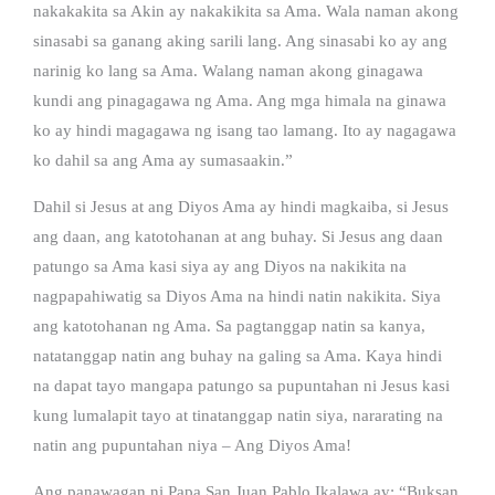
nakakakita sa Akin ay nakakikita sa Ama. Wala naman akong
sinasabi sa ganang aking sarili lang. Ang sinasabi ko ay ang
narinig ko lang sa Ama. Walang naman akong ginagawa
kundi ang pinagagawa ng Ama. Ang mga himala na ginawa
ko ay hindi magagawa ng isang tao lamang. Ito ay nagagawa
ko dahil sa ang Ama ay sumasaakin.”
Dahil si Jesus at ang Diyos Ama ay hindi magkaiba, si Jesus
ang daan, ang katotohanan at ang buhay. Si Jesus ang daan
patungo sa Ama kasi siya ay ang Diyos na nakikita na
nagpapahiwatig sa Diyos Ama na hindi natin nakikita. Siya
ang katotohanan ng Ama. Sa pagtanggap natin sa kanya,
natatanggap natin ang buhay na galing sa Ama. Kaya hindi
na dapat tayo mangapa patungo sa pupuntahan ni Jesus kasi
kung lumalapit tayo at tinatanggap natin siya, nararating na
natin ang pupuntahan niya – Ang Diyos Ama!
Ang panawagan ni Papa San Juan Pablo Ikalawa ay: “Buksan