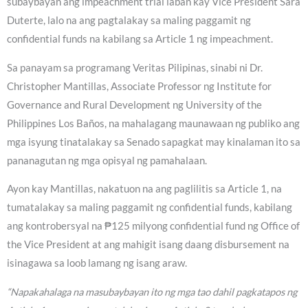
subaybayan ang impeachment trial laban kay Vice President Sara
Duterte, lalo na ang pagtalakay sa maling paggamit ng
confidential funds na kabilang sa Article 1 ng impeachment.
Sa panayam sa programang Veritas Pilipinas, sinabi ni Dr.
Christopher Mantillas, Associate Professor ng Institute for
Governance and Rural Development ng University of the
Philippines Los Baños, na mahalagang maunawaan ng publiko ang
mga isyung tinatalakay sa Senado sapagkat may kinalaman ito sa
pananagutan ng mga opisyal ng pamahalaan.
Ayon kay Mantillas, nakatuon na ang paglilitis sa Article 1, na
tumatalakay sa maling paggamit ng confidential funds, kabilang
ang kontrobersyal na ₱125 milyong confidential fund ng Office of
the Vice President at ang mahigit isang daang disbursement na
isinagawa sa loob lamang ng isang araw.
“Napakahalaga na masubaybayan ito ng mga tao dahil pagkatapos ng