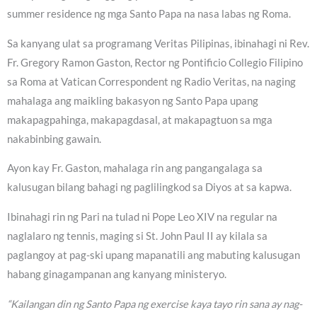
summer residence ng mga Santo Papa na nasa labas ng Roma.
Sa kanyang ulat sa programang Veritas Pilipinas, ibinahagi ni Rev.
Fr. Gregory Ramon Gaston, Rector ng Pontificio Collegio Filipino
sa Roma at Vatican Correspondent ng Radio Veritas, na naging
mahalaga ang maikling bakasyon ng Santo Papa upang
makapagpahinga, makapagdasal, at makapagtuon sa mga
nakabinbing gawain.
Ayon kay Fr. Gaston, mahalaga rin ang pangangalaga sa
kalusugan bilang bahagi ng paglilingkod sa Diyos at sa kapwa.
Ibinahagi rin ng Pari na tulad ni Pope Leo XIV na regular na
naglalaro ng tennis, maging si St. John Paul II ay kilala sa
paglangoy at pag-ski upang mapanatili ang mabuting kalusugan
habang ginagampanan ang kanyang ministeryo.
“Kailangan din ng Santo Papa ng exercise kaya tayo rin sana ay nag-