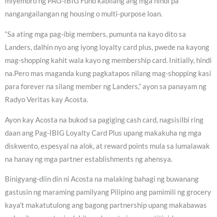
miyembro ng PAG-IBIG Fund kabilang ang mga hindi pa
nangangailangan ng housing o multi-purpose loan.
“Sa ating mga pag-ibig members, pumunta na kayo dito sa
Landers, dalhin nyo ang iyong loyalty card plus, pwede na kayong
mag-shopping kahit wala kayo ng membership card. Initially, hindi
na.Pero mas maganda kung pagkatapos nilang mag-shopping kasi
para forever na silang member ng Landers,” ayon sa panayam ng
Radyo Veritas kay Acosta.
Ayon kay Acosta na bukod sa pagiging cash card, nagsisilbi ring
daan ang Pag-IBIG Loyalty Card Plus upang makakuha ng mga
diskwento, espesyal na alok, at reward points mula sa lumalawak
na hanay ng mga partner establishments ng ahensya.
Binigyang-diin din ni Acosta na malaking bahagi ng buwanang
gastusin ng maraming pamilyang Pilipino ang pamimili ng grocery
kaya’t makatutulong ang bagong partnership upang makabawas