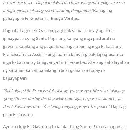
e-exercise tayo… Dapat malakas din tayo upang makapag-serve sa
ating kapwa, makapag-serve sa ating Panginoon.”
Bahagi ng
pahayag ni Fr. Gaston sa Radyo Veritas.
Pagbabahagi ni Fr. Gaston, pagbalik sa Vatican ay agad na
ipinagpatuloy ng Santo Papa ang kanyang mga pastoral na
gawain, kabilang ang pagdalo sa pagtitipon ng mga kabataang
Franciscans sa Assisi, kung saan sa kanyang pakikipag-usap sa
mga kabataan ay binigyang-diin ni Pope Leo XIV ang kahalagahan
ng katahimikan at panalangin bilang daan sa tunay na
kapayapaan.
“Sabi niya, si St. Francis of Assisi, ay ‘yung prayer life niya, talagang
‘yung silence during the day. May time siya, na para sa silence, sa
dasal. Sana tayo din… Yan ‘yung kanyang prayer for peace.”
Dagdag
pa ni Fr. Gaston.
Ayon pa kay Fr. Gaston, ipinaalala rin ng Santo Papa na bagama’t