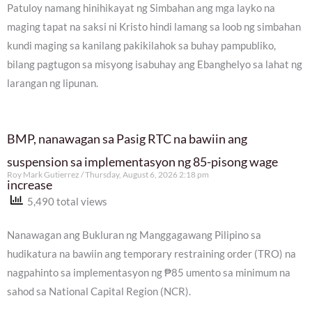
Patuloy namang hinihikayat ng Simbahan ang mga layko na
maging tapat na saksi ni Kristo hindi lamang sa loob ng simbahan
kundi maging sa kanilang pakikilahok sa buhay pampubliko,
bilang pagtugon sa misyong isabuhay ang Ebanghelyo sa lahat ng
larangan ng lipunan.
BMP, nanawagan sa Pasig RTC na bawiin ang
suspension sa implementasyon ng 85-pisong wage
Roy Mark Gutierrez
Thursday, August 6, 2026 2:18 pm
increase
5,490 total views
Nanawagan ang Bukluran ng Manggagawang Pilipino sa
hudikatura na bawiin ang temporary restraining order (TRO) na
nagpahinto sa implementasyon ng ₱85 umento sa minimum na
sahod sa National Capital Region (NCR).