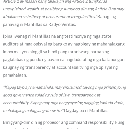
Article 1 ay maaari nang talakayin ang Article 2 tungkol sa
unexplained wealth, at posibleng sumunod din ang Article 3 na may
kinalaman sa bribery at procurement irregularities.”
Bahagi ng
pahayag ni Mantillas sa Radyo Veritas.
Ipinaliwanag ni Mantillas na ang testimonya ng mga state
auditors at mga opisyal ng bangko ay nagbigay ng mahahalagang
impormasyon hinggil sa hindi pangkaraniwang paraan ng
paglalabas ng pondo ng bayan na nagdudulot ng mga katanungan
kaugnay ng transparency at accountability ng mga opisyal ng
pamahalaan.
“Kapag tayo ay namamahala, may sinusunod tayong mga prinsipyo ng
good governance tulad ng rule of law, transparency, at
accountability. Kapag may mga pangyayaring nagiging kaduda-duda,
mahalagang mabigyang-linaw ito.”
Dagdag pa ni Mantillas.
Binigyang-diin din ng propesor ang command responsibility, kung