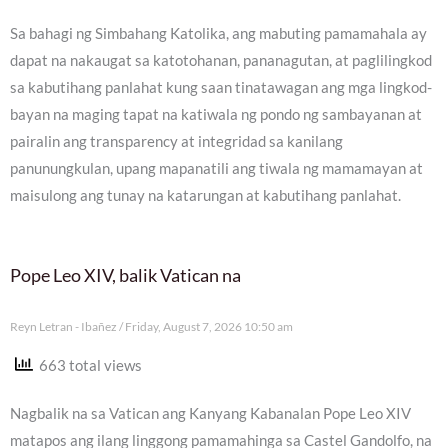
Sa bahagi ng Simbahang Katolika, ang mabuting pamamahala ay
dapat na nakaugat sa katotohanan, pananagutan, at paglilingkod
sa kabutihang panlahat kung saan tinatawagan ang mga lingkod-
bayan na maging tapat na katiwala ng pondo ng sambayanan at
pairalin ang transparency at integridad sa kanilang
panunungkulan, upang mapanatili ang tiwala ng mamamayan at
maisulong ang tunay na katarungan at kabutihang panlahat.
Pope Leo XIV, balik Vatican na
Reyn Letran - Ibañez
Friday, August 7, 2026 10:50 am
663 total views
Nagbalik na sa Vatican ang Kanyang Kabanalan Pope Leo XIV
matapos ang ilang linggong pamamahinga sa Castel Gandolfo, na