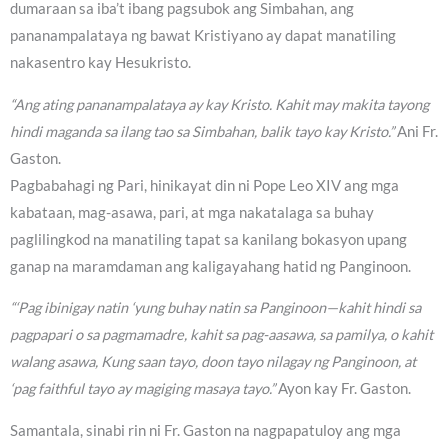
dumaraan sa iba’t ibang pagsubok ang Simbahan, ang
pananampalataya ng bawat Kristiyano ay dapat manatiling
nakasentro kay Hesukristo.
“Ang ating pananampalataya ay kay Kristo. Kahit may makita tayong
hindi maganda sa ilang tao sa Simbahan, balik tayo kay Kristo.”
Ani Fr.
Gaston.
Pagbabahagi ng Pari, hinikayat din ni Pope Leo XIV ang mga
kabataan, mag-asawa, pari, at mga nakatalaga sa buhay
paglilingkod na manatiling tapat sa kanilang bokasyon upang
ganap na maramdaman ang kaligayahang hatid ng Panginoon.
“‘Pag ibinigay natin ‘yung buhay natin sa Panginoon—kahit hindi sa
pagpapari o sa pagmamadre, kahit sa pag-aasawa, sa pamilya, o kahit
walang asawa, Kung saan tayo, doon tayo nilagay ng Panginoon, at
‘pag faithful tayo ay magiging masaya tayo.”
Ayon kay Fr. Gaston.
Samantala, sinabi rin ni Fr. Gaston na nagpapatuloy ang mga