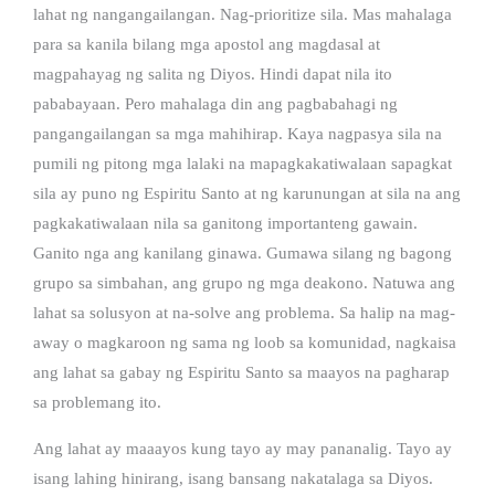
lahat ng nangangailangan. Nag-prioritize sila. Mas mahalaga
para sa kanila bilang mga apostol ang magdasal at
magpahayag ng salita ng Diyos. Hindi dapat nila ito
pababayaan. Pero mahalaga din ang pagbabahagi ng
pangangailangan sa mga mahihirap. Kaya nagpasya sila na
pumili ng pitong mga lalaki na mapagkakatiwalaan sapagkat
sila ay puno ng Espiritu Santo at ng karunungan at sila na ang
pagkakatiwalaan nila sa ganitong importanteng gawain.
Ganito nga ang kanilang ginawa. Gumawa silang ng bagong
grupo sa simbahan, ang grupo ng mga deakono. Natuwa ang
lahat sa solusyon at na-solve ang problema. Sa halip na mag-
away o magkaroon ng sama ng loob sa komunidad, nagkaisa
ang lahat sa gabay ng Espiritu Santo sa maayos na pagharap
sa problemang ito.
Ang lahat ay maaayos kung tayo ay may pananalig. Tayo ay
isang lahing hinirang, isang bansang nakatalaga sa Diyos.