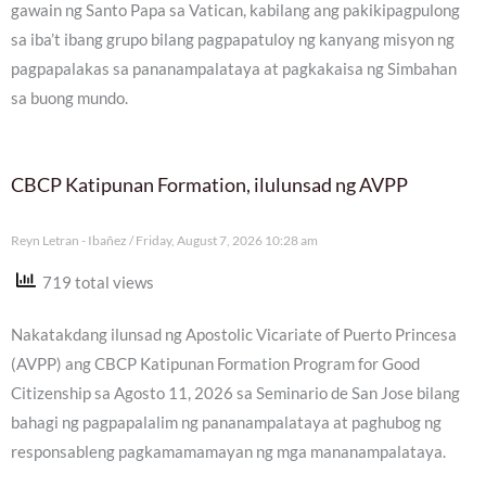
gawain ng Santo Papa sa Vatican, kabilang ang pakikipagpulong
sa iba’t ibang grupo bilang pagpapatuloy ng kanyang misyon ng
pagpapalakas sa pananampalataya at pagkakaisa ng Simbahan
sa buong mundo.
CBCP Katipunan Formation, ilulunsad ng AVPP
Reyn Letran - Ibañez
Friday, August 7, 2026 10:28 am
719 total views
Nakatakdang ilunsad ng Apostolic Vicariate of Puerto Princesa
(AVPP) ang CBCP Katipunan Formation Program for Good
Citizenship sa Agosto 11, 2026 sa Seminario de San Jose bilang
bahagi ng pagpapalalim ng pananampalataya at paghubog ng
responsableng pagkamamamayan ng mga mananampalataya.