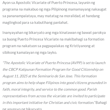
Ayon sa Apostolic Vicariate of Puerto Princesa, layunin ng
programa na makabuo ng mga Pilipinong mamamayang nakaugat
sa pananampalataya, may matatag na moralidad, at handang
maglingkod para sa kabutihang panlahat.
Inanyayahan ng bikaryato ang mga kinatawan ng bawat parokya
sa buong Puerto Princesa Vicariate na makibahagi sa formation
program na nakatuon sa pagpapalakas ng Kristiyanong at
sibikong kamalayan ng mga layko.
“The Apostolic Vicariate of Puerto Princesa (AVPP) is set to launch
the CBCP Katipunan Formation Program for Good Citizenship on
August 11, 2025 at the Seminario de San Jose. This formation
program aims to help shape Filipinos into good citizens grounded in
faith, moral integrity, and service to the common good. Parish
representatives from across the vicariate are invited to participate
in this important initiative for Christian and civic formation.”
Bahagi
ng anunsyo ng bikaryato.