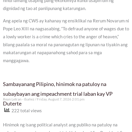
hindi lamang usaping pang-ekonomiya kundi usapin din ng
dignidad ng tao at panlipunang katarungan.
Ang apela ng CWS ay kahanay ng ensiklikal na Rerum Novarum ni
Pope Leo XIII na nagsasabing, “To defraud anyone of wages due to
a lowly worker is a crime which cries to the anger of heaven,”
bilang paalala sa moral na pananagutan ng lipunan na tiyakin ang
makatarungan at napapanahong sahod para sa mga
manggagawa.
Sambayanang Pilipino, hinimok na patuloy na
subaybayan ang impeachment trial laban kay VP
Reyn Letran - Ibañez
Friday, August 7, 2026 2:01 pm
Duterte
222 total views
Hinimok ng isang political analyst ang publiko na patuloy na