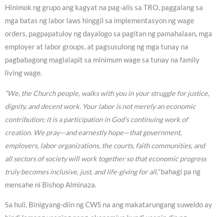
Hinimok ng grupo ang kagyat na pag-alis sa TRO, paggalang sa
mga batas ng labor laws hinggil sa implementasyon ng wage
orders, pagpapatuloy ng dayalogo sa pagitan ng pamahalaan, mga
employer at labor groups, at pagsusulong ng mga tunay na
pagbabagong maglalapit sa minimum wage sa tunay na family
living wage.
“We, the Church people, walks with you in your struggle for justice,
dignity, and decent work. Your labor is not merely an economic
contribution; it is a participation in God’s continuing work of
creation. We pray—and earnestly hope—that government,
employers, labor organizations, the courts, faith communities, and
all sectors of society will work together so that economic progress
truly becomes inclusive, just, and life-giving for all,”
bahagi pa ng
mensahe ni Bishop Alminaza.
Sa huli, Binigyang-diin ng CWS na ang makatarungang suweldo ay