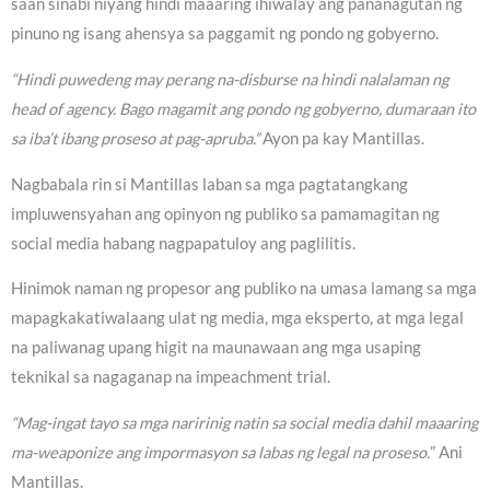
saan sinabi niyang hindi maaaring ihiwalay ang pananagutan ng
pinuno ng isang ahensya sa paggamit ng pondo ng gobyerno.
“Hindi puwedeng may perang na-disburse na hindi nalalaman ng
head of agency. Bago magamit ang pondo ng gobyerno, dumaraan ito
sa iba’t ibang proseso at pag-apruba.”
Ayon pa kay Mantillas.
Nagbabala rin si Mantillas laban sa mga pagtatangkang
impluwensyahan ang opinyon ng publiko sa pamamagitan ng
social media habang nagpapatuloy ang paglilitis.
Hinimok naman ng propesor ang publiko na umasa lamang sa mga
mapagkakatiwalaang ulat ng media, mga eksperto, at mga legal
na paliwanag upang higit na maunawaan ang mga usaping
teknikal sa nagaganap na impeachment trial.
“Mag-ingat tayo sa mga naririnig natin sa social media dahil maaaring
ma-weaponize ang impormasyon sa labas ng legal na proseso.
” Ani
Mantillas.