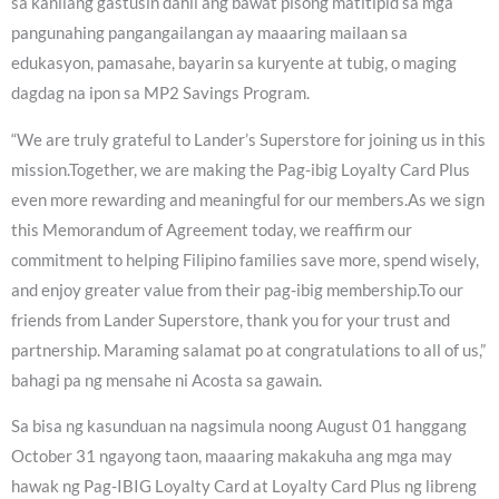
sa kanilang gastusin dahil ang bawat pisong matitipid sa mga
pangunahing pangangailangan ay maaaring mailaan sa
edukasyon, pamasahe, bayarin sa kuryente at tubig, o maging
dagdag na ipon sa MP2 Savings Program.
“We are truly grateful to Lander’s Superstore for joining us in this
mission.Together, we are making the Pag-ibig Loyalty Card Plus
even more rewarding and meaningful for our members.As we sign
this Memorandum of Agreement today, we reaffirm our
commitment to helping Filipino families save more, spend wisely,
and enjoy greater value from their pag-ibig membership.To our
friends from Lander Superstore, thank you for your trust and
partnership. Maraming salamat po at congratulations to all of us,”
bahagi pa ng mensahe ni Acosta sa gawain.
Sa bisa ng kasunduan na nagsimula noong August 01 hanggang
October 31 ngayong taon, maaaring makakuha ang mga may
hawak ng Pag-IBIG Loyalty Card at Loyalty Card Plus ng libreng