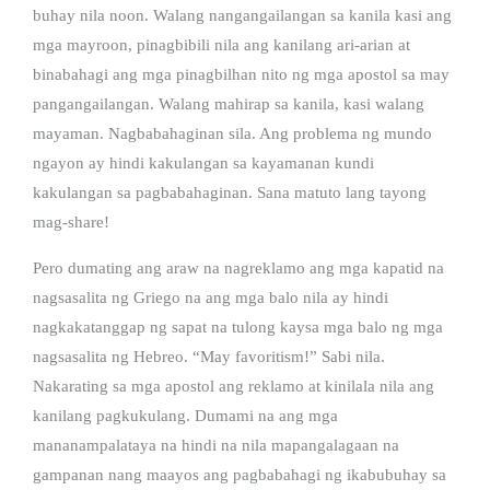
buhay nila noon. Walang nangangailangan sa kanila kasi ang
mga mayroon, pinagbibili nila ang kanilang ari-arian at
binabahagi ang mga pinagbilhan nito ng mga apostol sa may
pangangailangan. Walang mahirap sa kanila, kasi walang
mayaman. Nagbabahaginan sila. Ang problema ng mundo
ngayon ay hindi kakulangan sa kayamanan kundi
kakulangan sa pagbabahaginan. Sana matuto lang tayong
mag-share!
Pero dumating ang araw na nagreklamo ang mga kapatid na
nagsasalita ng Griego na ang mga balo nila ay hindi
nagkakatanggap ng sapat na tulong kaysa mga balo ng mga
nagsasalita ng Hebreo. “May favoritism!” Sabi nila.
Nakarating sa mga apostol ang reklamo at kinilala nila ang
kanilang pagkukulang. Dumami na ang mga
mananampalataya na hindi na nila mapangalagaan na
gampanan nang maayos ang pagbabahagi ng ikabubuhay sa