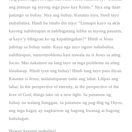
ang pintuan ng inyong mga puso kay Kristo.” Siya ang daan
patungo sa buhay. Siya ang buhay. Kasama niya, hindi tayo
mababalisa. Hindi ba sinabi din niya: “Lumapit kayo sa akin
kayong nahihirapan at nabibigatang lubha sa inyong pasanin,
at kayo’y bibigyan ko ng kapahingahan?” Hindi si Jesus
pahirap sa buhay natin. Kaya nga tayo siguro nababalisa,
nahihirapan, namomroblema kasi nawala na si Jesus sa ating
focus. Mas nakatuon na lang tayo sa mga problema na ating
hinaharap. Hindi iyan ang buhay! Hindi lang tayo para diyan.
Kasama si Jesus, malalampasan natin ang lahat. Lilipas ang
lahat. In the perspective of eternity, in the perspective of the
love of God, things take on a new light. Sa pananaw ng
buhay na walang hanggan, sa pananaw ng pag-ibig ng Diyos,
ang mga bagay ay nagkaroon ng bagong liwanag at bagong
kahulugan.
Huwag kayong mabalisa!