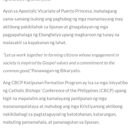
Ayon sa Apostolic Vicariate of Puerto Princesa, mahalagang
sama-samang isulong ang paghubog ng mga mamamayang may
aktibong pakikilahok sa lipunan at ginagabayan ng mga
pagpapahalaga ng Ebanghelyo upang magkaroon ng tunay na
malasakit sa kapakanan ng lahat.
“Let us work together in forming citizens whose engagement in
society is inspired by Gospel values and a commitment to the
common good,”
Panawagan ng Bikaryato.
Ang CBCP Katipunan Formation Program ay isa sa mga inisyatibo
ng Catholic Bishops’ Conference of the Philippines (CBCP) upang
higit na mapalalim ang kamalayang panlipunan ng mga
mananampalataya at mahubog ang mga Kristiyanong aktibong
nakikibahagi sa pagtataguyod ng katotohanan, katarungan,
mabuting pamamahala, at pananagutan sa lipunan.