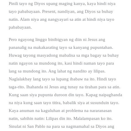
Pinili tayo ng Diyos upang maging kanya, kaya hindi niya
tayo pababayaan. Present, nandiyan, ang Diyos sa buhay
natin. Alam niya ang nangyayari sa atin at hindi niya tayo
pababayaan.
Pero ngayong linggo binibigyan ng diin ni Jesus ang
pananalig na makakarating tayo sa kanyang pupuntahan.
Huwag tayong masyadong mabalisa sa mga bagay sa buhay
natin ngayon sa mundong ito, kasi hindi naman tayo para
lang sa mundong ito. Ang lahat ng nandito ay lilipas.
Naglalakbay lang tayo sa lupang ibabaw na ito. Hindi tayo
taga-rito. Ihahanda ni Jesus ang tunay na tirahan para sa atin.
Kung saan siya pupunta duroon din tayo. Kapag naipaghanda
na niya kung saan tayo titira, babalik siya at susunduin tayo.
Kaya anuman na kaguluhan at problema na nararanasan
natin, sabihin natin: Lilipas din ito. Malalampasan ko ito.
Sinulat ni San Pablo na para sa nagmamahal sa Diyos ang