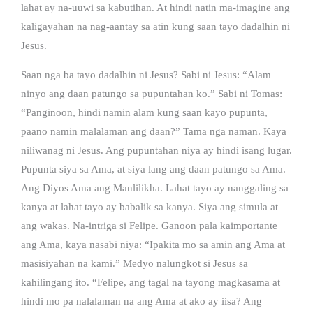
lahat ay na-uuwi sa kabutihan. At hindi natin ma-imagine ang
kaligayahan na nag-aantay sa atin kung saan tayo dadalhin ni
Jesus.
Saan nga ba tayo dadalhin ni Jesus? Sabi ni Jesus: “Alam
ninyo ang daan patungo sa pupuntahan ko.” Sabi ni Tomas:
“Panginoon, hindi namin alam kung saan kayo pupunta,
paano namin malalaman ang daan?” Tama nga naman. Kaya
niliwanag ni Jesus. Ang pupuntahan niya ay hindi isang lugar.
Pupunta siya sa Ama, at siya lang ang daan patungo sa Ama.
Ang Diyos Ama ang Manlilikha. Lahat tayo ay nanggaling sa
kanya at lahat tayo ay babalik sa kanya. Siya ang simula at
ang wakas. Na-intriga si Felipe. Ganoon pala kaimportante
ang Ama, kaya nasabi niya: “Ipakita mo sa amin ang Ama at
masisiyahan na kami.” Medyo nalungkot si Jesus sa
kahilingang ito. “Felipe, ang tagal na tayong magkasama at
hindi mo pa nalalaman na ang Ama at ako ay iisa? Ang