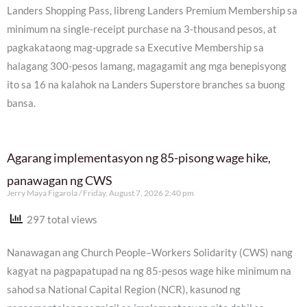
Landers Shopping Pass, libreng Landers Premium Membership sa
minimum na single-receipt purchase na 3-thousand pesos, at
pagkakataong mag-upgrade sa Executive Membership sa
halagang 300-pesos lamang, magagamit ang mga benepisyong
ito sa 16 na kalahok na Landers Superstore branches sa buong
bansa.
Agarang implementasyon ng 85-pisong wage hike,
panawagan ng CWS
Jerry Maya Figarola
Friday, August 7, 2026 2:40 pm
297 total views
Nanawagan ang Church People–Workers Solidarity (CWS) nang
kagyat na pagpapatupad na ng 85-pesos wage hike minimum na
sahod sa National Capital Region (NCR), kasunod ng