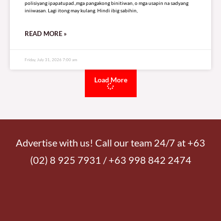
polisiyang ipapatupad.,mga pangakong binitiwan, o mga usapin na sadyang
iniiwasan. Lagi itong may kulang. Hindi ibig sabihin,
READ MORE »
Friday, July 31, 2026 7:00 am
Load More
Advertise with us! Call our team 24/7 at +63
(02) 8 925 7931 / +63 998 842 2474