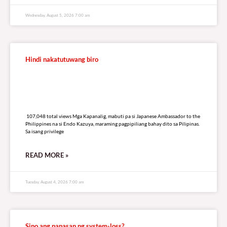
Wednesday, August 5, 2026 7:00 am
Hindi nakatutuwang biro
107,048 total views
107,048 total views Mga Kapanalig, mabuti pa si Japanese Ambassador to the
Philippines na si Endo Kazuya, maraming pagpipiliang bahay dito sa Pilipinas.
Sa isang privilege
READ MORE »
Tuesday, August 4, 2026 7:00 am
Sino ang papasan ng system-loss?