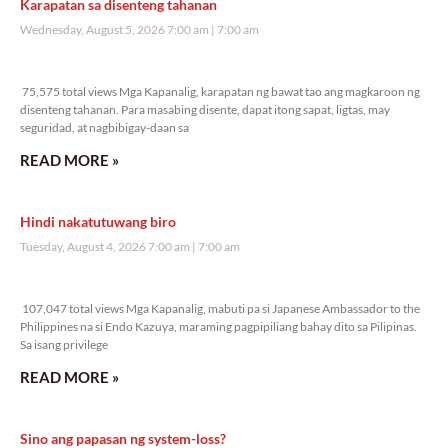
Karapatan sa disenteng tahanan
Wednesday, August 5, 2026 7:00 am
7:00 am
75,575 total views
75,575 total views Mga Kapanalig, karapatan ng bawat tao ang magkaroon ng
disenteng tahanan. Para masabing disente, dapat itong sapat, ligtas, may
seguridad, at nagbibigay-daan sa
READ MORE »
Hindi nakatutuwang biro
Tuesday, August 4, 2026 7:00 am
7:00 am
107,047 total views
107,047 total views Mga Kapanalig, mabuti pa si Japanese Ambassador to the
Philippines na si Endo Kazuya, maraming pagpipiliang bahay dito sa Pilipinas.
Sa isang privilege
READ MORE »
Sino ang papasan ng system-loss?