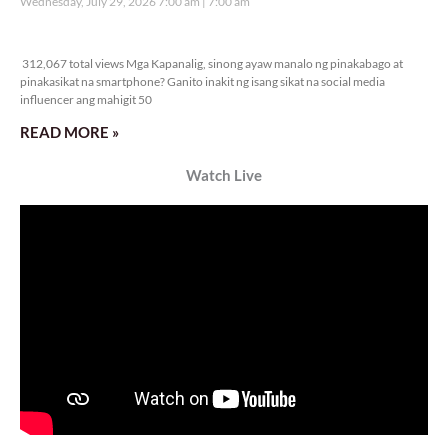
Wednesday, July 29, 2026 7:00 am
7:00 am
312,067 total views
312,067 total views Mga Kapanalig, sinong ayaw manalo ng pinakabago at
pinakasikat na smartphone? Ganito inakit ng isang sikat na social media
influencer ang mahigit 50
READ MORE »
Watch Live