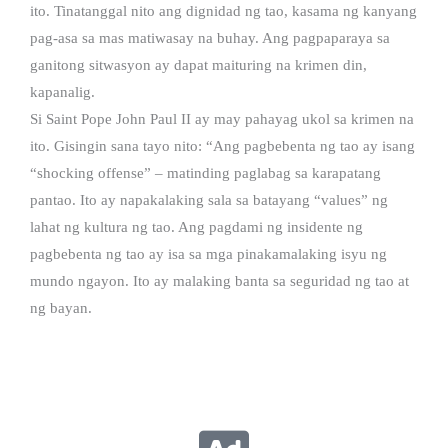
ito. Tinatanggal nito ang dignidad ng tao, kasama ng kanyang
pag-asa sa mas matiwasay na buhay. Ang pagpaparaya sa
ganitong sitwasyon ay dapat maituring na krimen din,
kapanalig.
Si Saint Pope John Paul II ay may pahayag ukol sa krimen na
ito. Gisingin sana tayo nito: “Ang pagbebenta ng tao ay isang
“shocking offense” – matinding paglabag sa karapatang
pantao. Ito ay napakalaking sala sa batayang “values” ng
lahat ng kultura ng tao. Ang pagdami ng insidente ng
pagbebenta ng tao ay isa sa mga pinakamalaking isyu ng
mundo ngayon. Ito ay malaking banta sa seguridad ng tao at
ng bayan.