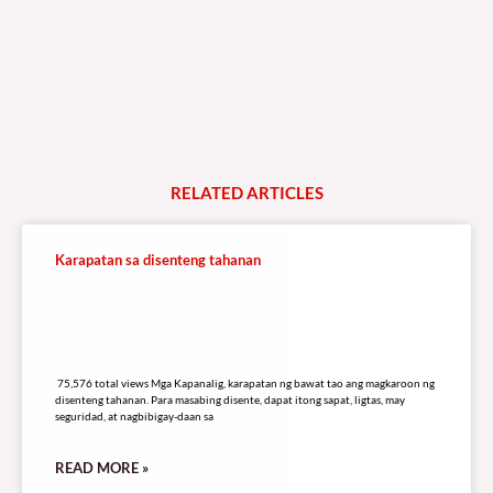
RELATED
A
R
T
I
C
L
E
S
Karapatan sa disenteng tahanan
75,576 total views
75,576 total views Mga Kapanalig, karapatan ng bawat tao ang magkaroon ng
disenteng tahanan. Para masabing disente, dapat itong sapat, ligtas, may
seguridad, at nagbibigay-daan sa
READ MORE »