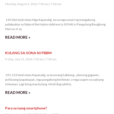
Monday, August 3, 2026 7:00 am
7:00 am
139,066 total views
139,066 total views Mga Kapanalig, isa sa mga umani ng masigabong
palakpakan sa State of the Nation Address (o SONA) ni Pangulong Bongbong
Marcos Jr ay
READ MORE »
KULANG SA SONA NI PBBM
Friday, July 31, 2026 7:00 am
7:00 am
291,123 total views
291,123 total views Kapanalig, sa anumang hakbang., planong gagawin.,
polisiyang ipapatupad.,mga pangakong binitiwan, o mga usapin na sadyang
iniiwasan. Lagi itong may kulang. Hindi ibig sabihin,
READ MORE »
Para sa isang smartphone?