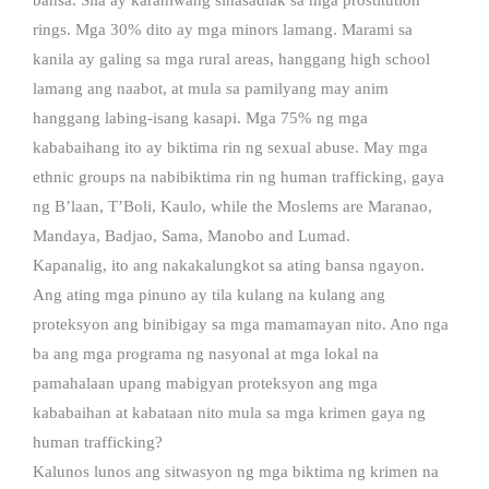
rings. Mga 30% dito ay mga minors lamang. Marami sa
kanila ay galing sa mga rural areas, hanggang high school
lamang ang naabot, at mula sa pamilyang may anim
hanggang labing-isang kasapi. Mga 75% ng mga
kababaihang ito ay biktima rin ng sexual abuse. May mga
ethnic groups na nabibiktima rin ng human trafficking, gaya
ng B’laan, T’Boli, Kaulo, while the Moslems are Maranao,
Mandaya, Badjao, Sama, Manobo and Lumad.
Kapanalig, ito ang nakakalungkot sa ating bansa ngayon.
Ang ating mga pinuno ay tila kulang na kulang ang
proteksyon ang binibigay sa mga mamamayan nito. Ano nga
ba ang mga programa ng nasyonal at mga lokal na
pamahalaan upang mabigyan proteksyon ang mga
kababaihan at kabataan nito mula sa mga krimen gaya ng
human trafficking?
Kalunos lunos ang sitwasyon ng mga biktima ng krimen na