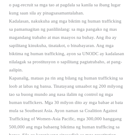
o pag-recruit sa mga tao at pagdala sa kanila sa ibang lugar
kung saan sila ay pinagsasamantalahan.
Kadalasan, nakukuha ang mga biktim ng human trafficking
sa pamamagitan ng panlilinlang: sa mga pangako ng mas
magandang trabaho at mas maayos na buhay. Ang iba ay
sapilitang kinukuha, tinatakot, o binabayaran. Ang mga
biktima ng human trafficking, ayon sa UNODC ay kadalasan
nilalagak sa prostitusyon o sapilitang pagtatrabaho, at pang-
aalipin.
Kapanalig, mataas pa rin ang bilang ng human trafficking sa
loob at labas ng bansa. Tinatayang umaabot ng 200 milyong
tao sa buong mundo ang nasa ilalim ng control ng mga
human traffickers. Mga 30 milyon dito ay mga babae at bata
mula sa Southeast Asia. Ayon naman sa Coalition Against
Trafficking of Women-Asia Pacific, mga 300,000 hanggang
500,000 ang mga babaeng biktima ng human traffkcing sa
bansa. Sila ay karaniwang sinasadlak sa mga prostitution