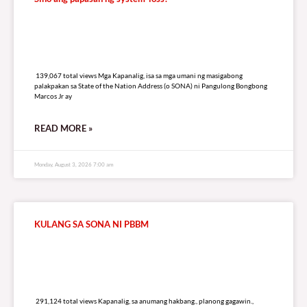
139,067 total views
139,067 total views Mga Kapanalig, isa sa mga umani ng masigabong
palakpakan sa State of the Nation Address (o SONA) ni Pangulong Bongbong
Marcos Jr ay
READ MORE »
Monday, August 3, 2026 7:00 am
KULANG SA SONA NI PBBM
291,124 total views
291,124 total views Kapanalig, sa anumang hakbang., planong gagawin.,