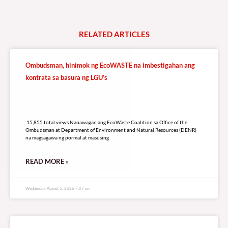
RELATED
A
R
T
I
C
L
E
S
Ombudsman, hinimok ng EcoWASTE na imbestigahan ang
kontrata sa basura ng LGU’s
15,855 total views
15,855 total views Nanawagan ang EcoWaste Coalition sa Office of the
Ombudsman at Department of Environment and Natural Resources (DENR)
na magsagawa ng pormal at masusing
READ MORE »
Wednesday, August 5, 2026 7:07 pm