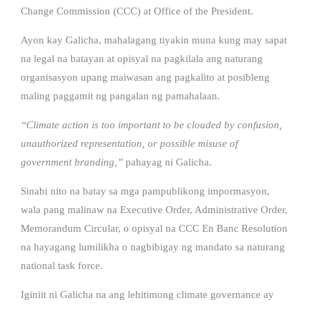
Change Commission (CCC) at Office of the President.
Ayon kay Galicha, mahalagang tiyakin muna kung may sapat
na legal na batayan at opisyal na pagkilala ang naturang
organisasyon upang maiwasan ang pagkalito at posibleng
maling paggamit ng pangalan ng pamahalaan.
“Climate action is too important to be clouded by confusion,
unauthorized representation, or possible misuse of
government branding,”
pahayag ni Galicha.
Sinabi nito na batay sa mga pampublikong impormasyon,
wala pang malinaw na Executive Order, Administrative Order,
Memorandum Circular, o opisyal na CCC En Banc Resolution
na hayagang lumilikha o nagbibigay ng mandato sa naturang
national task force.
Iginiit ni Galicha na ang lehitimong climate governance ay