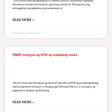
7,053 total views Binigyang-diin ni Rodne Galicha, chairperson ng Bayay
Sibuyanon at executive director ng Living Laudato Si’ Philippines, ang
kahalagahan ng pagkakaisa ng mamamayan at
READ MORE »
Monday, August 3, 2026 6:25 pm
PBBM, binigyan ng ATM ng mababang marka
40,321 total views
40,321 total views Binigyan ng Alyansa Tigil Mina (ATM) ng pinakamababang
marka ang administrasyon ni Pangulong Ferdinand Marcos, Jr. sa usapin ng
pagmimina, kasabay ng ikalimang
READ MORE »