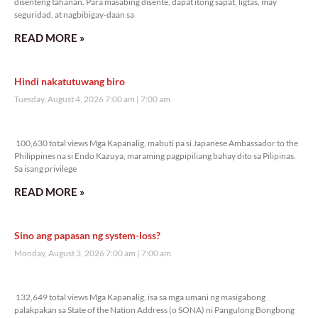
disenteng tahanan. Para masabing disente, dapat itong sapat, ligtas, may
seguridad, at nagbibigay-daan sa
READ MORE »
Hindi nakatutuwang biro
Tuesday, August 4, 2026 7:00 am
7:00 am
100,630 total views
100,630 total views Mga Kapanalig, mabuti pa si Japanese Ambassador to the
Philippines na si Endo Kazuya, maraming pagpipiliang bahay dito sa Pilipinas.
Sa isang privilege
READ MORE »
Sino ang papasan ng system-loss?
Monday, August 3, 2026 7:00 am
7:00 am
132,649 total views
132,649 total views Mga Kapanalig, isa sa mga umani ng masigabong
palakpakan sa State of the Nation Address (o SONA) ni Pangulong Bongbong