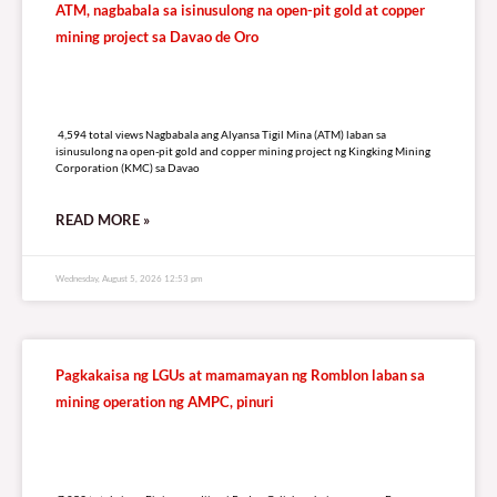
ATM, nagbabala sa isinusulong na open-pit gold at copper
mining project sa Davao de Oro
4,594 total views
4,594 total views Nagbabala ang Alyansa Tigil Mina (ATM) laban sa
isinusulong na open-pit gold and copper mining project ng Kingking Mining
Corporation (KMC) sa Davao
READ MORE »
Wednesday, August 5, 2026 12:53 pm
Pagkakaisa ng LGUs at mamamayan ng Romblon laban sa
mining operation ng AMPC, pinuri
7,053 total views