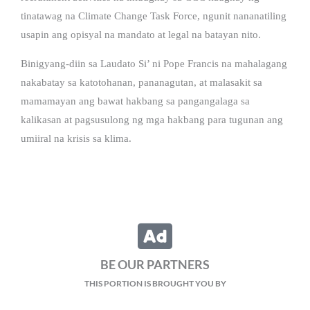
tinatawag na Climate Change Task Force, ngunit nananatiling
usapin ang opisyal na mandato at legal na batayan nito.
Binigyang-diin sa Laudato Si’ ni Pope Francis na mahalagang
nakabatay sa katotohanan, pananagutan, at malasakit sa
mamamayan ang bawat hakbang sa pangangalaga sa
kalikasan at pagsusulong ng mga hakbang para tugunan ang
umiiral na krisis sa klima.
BE OUR PARTNERS
THIS PORTION IS BROUGHT YOU BY