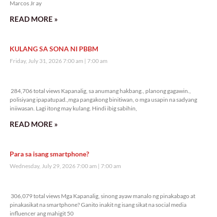
Marcos Jr ay
READ MORE »
KULANG SA SONA NI PBBM
Friday, July 31, 2026 7:00 am
7:00 am
284,706 total views
284,706 total views Kapanalig, sa anumang hakbang., planong gagawin.,
polisiyang ipapatupad.,mga pangakong binitiwan, o mga usapin na sadyang
iniiwasan. Lagi itong may kulang. Hindi ibig sabihin,
READ MORE »
Para sa isang smartphone?
Wednesday, July 29, 2026 7:00 am
7:00 am
306,079 total views
306,079 total views Mga Kapanalig, sinong ayaw manalo ng pinakabago at
pinakasikat na smartphone? Ganito inakit ng isang sikat na social media
influencer ang mahigit 50