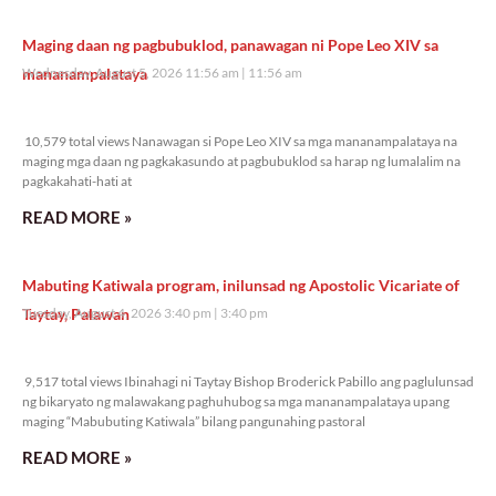
Maging daan ng pagbubuklod, panawagan ni Pope Leo XIV sa
mananampalataya
Wednesday, August 5, 2026 11:56 am
11:56 am
10,579 total views
10,579 total views Nanawagan si Pope Leo XIV sa mga mananampalataya na
maging mga daan ng pagkakasundo at pagbubuklod sa harap ng lumalalim na
pagkakahati-hati at
READ MORE »
Mabuting Katiwala program, inilunsad ng Apostolic Vicariate of
Taytay, Palawan
Tuesday, August 4, 2026 3:40 pm
3:40 pm
9,517 total views
9,517 total views Ibinahagi ni Taytay Bishop Broderick Pabillo ang paglulunsad
ng bikaryato ng malawakang paghuhubog sa mga mananampalataya upang
maging “Mabubuting Katiwala” bilang pangunahing pastoral
READ MORE »