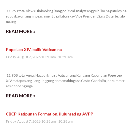
11,960 total views
11,960 total views Hinimok ng isang political analyst ang publiko na patuloy na
subaybayan ang impeachment trial laban kay Vice President Sara Duterte, lalo
na ang
READ MORE »
Pope Leo XIV, balik Vatican na
Friday, August 7, 2026 10:50 am
10:50 am
11,908 total views
11,908 total views Nagbalik na sa Vatican ang Kanyang Kabanalan Pope Leo
XIV matapos ang ilang linggong pamamahinga sa Castel Gandolfo, na summer
residence ng mga
READ MORE »
CBCP Katipunan Formation, ilulunsad ng AVPP
Friday, August 7, 2026 10:28 am
10:28 am
11,078 total views