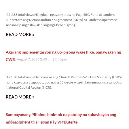
25,233 total views
25,233 total views Nilagdaan ngayong araw ng Pag-IBIG Fund at Landers
Superstore ang Memorandum of Agreement (MOA) sa Landers Superstore
Aseana upang palawakin ang mga benepisyong
READ MORE »
Agarang implementasyon ng 85-pisong wage hike, panawagan ng
CWS
Friday, August 7, 2026 2:40 pm
2:40 pm
12,370 total views
12,370 total views Nanawagan ang Church People–Workers Solidarity (CWS)
nang kagyat na pagpapatupad na ng 85-pesos wage hike minimum na sahod sa
National Capital Region (NCR),
READ MORE »
Sambayanang Pilipino, hinimok na patuloy na subaybayan ang
impeachment trial laban kay VP Duterte
Friday, August 7, 2026 2:01 pm
2:01 pm