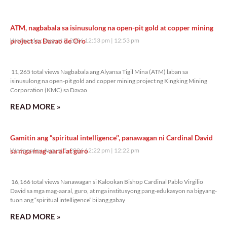
ATM, nagbabala sa isinusulong na open-pit gold at copper mining
project sa Davao de Oro
Wednesday, August 5, 2026 12:53 pm
12:53 pm
11,265 total views
11,265 total views Nagbabala ang Alyansa Tigil Mina (ATM) laban sa
isinusulong na open-pit gold and copper mining project ng Kingking Mining
Corporation (KMC) sa Davao
READ MORE »
Gamitin ang “spiritual intelligence’’, panawagan ni Cardinal David
sa mga mag-aaral at guro
Wednesday, August 5, 2026 12:22 pm
12:22 pm
16,166 total views
16,166 total views Nanawagan si Kalookan Bishop Cardinal Pablo Virgilio
David sa mga mag-aaral, guro, at mga institusyong pang-edukasyon na bigyang-
tuon ang “spiritual intelligence” bilang gabay
READ MORE »