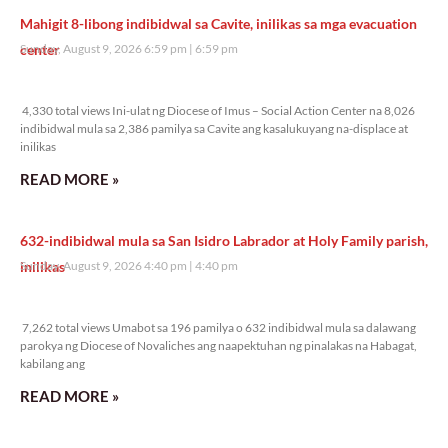
Mahigit 8-libong indibidwal sa Cavite, inilikas sa mga evacuation
center
Sunday, August 9, 2026 6:59 pm
6:59 pm
4,330 total views
4,330 total views Ini-ulat ng Diocese of Imus – Social Action Center na 8,026
indibidwal mula sa 2,386 pamilya sa Cavite ang kasalukuyang na-displace at
inilikas
READ MORE »
632-indibidwal mula sa San Isidro Labrador at Holy Family parish,
inilikas
Sunday, August 9, 2026 4:40 pm
4:40 pm
7,262 total views
7,262 total views Umabot sa 196 pamilya o 632 indibidwal mula sa dalawang
parokya ng Diocese of Novaliches ang naapektuhan ng pinalakas na Habagat,
kabilang ang
READ MORE »