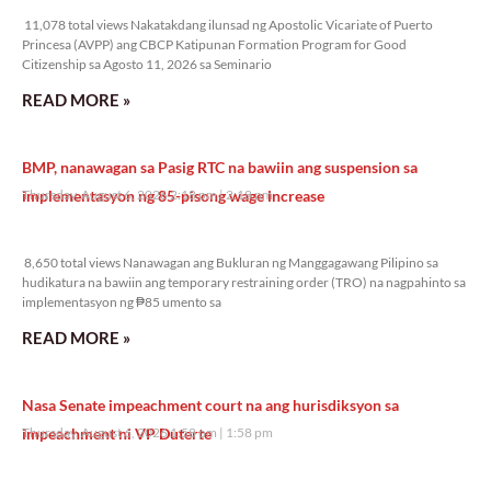
11,078 total views Nakatakdang ilunsad ng Apostolic Vicariate of Puerto
Princesa (AVPP) ang CBCP Katipunan Formation Program for Good
Citizenship sa Agosto 11, 2026 sa Seminario
READ MORE »
BMP, nanawagan sa Pasig RTC na bawiin ang suspension sa
implementasyon ng 85-pisong wage increase
Thursday, August 6, 2026 2:18 pm
2:18 pm
8,650 total views
8,650 total views Nanawagan ang Bukluran ng Manggagawang Pilipino sa
hudikatura na bawiin ang temporary restraining order (TRO) na nagpahinto sa
implementasyon ng ₱85 umento sa
READ MORE »
Nasa Senate impeachment court na ang hurisdiksyon sa
impeachment ni VP Duterte
Thursday, August 6, 2026 1:58 pm
1:58 pm
13,381 total views