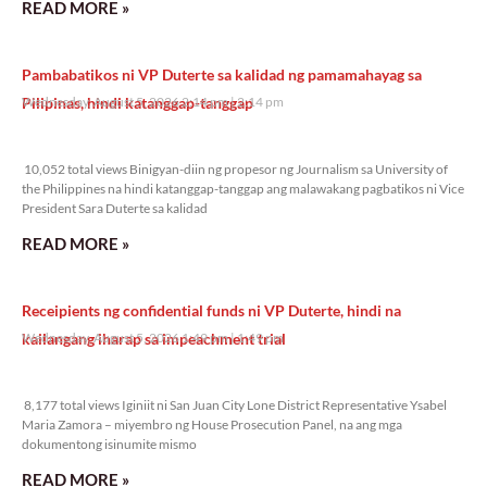
READ MORE »
Pambabatikos ni VP Duterte sa kalidad ng pamamahayag sa
Pilipinas, hindi katanggap-tanggap
Wednesday, August 5, 2026 2:14 pm
2:14 pm
10,052 total views
10,052 total views Binigyan-diin ng propesor ng Journalism sa University of
the Philippines na hindi katanggap-tanggap ang malawakang pagbatikos ni Vice
President Sara Duterte sa kalidad
READ MORE »
Receipients ng confidential funds ni VP Duterte, hindi na
kailangang iharap sa impeachment trial
Wednesday, August 5, 2026 1:49 pm
1:49 pm
8,177 total views
8,177 total views Iginiit ni San Juan City Lone District Representative Ysabel
Maria Zamora – miyembro ng House Prosecution Panel, na ang mga
dokumentong isinumite mismo
READ MORE »