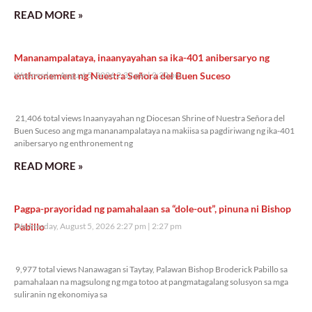
READ MORE »
Mananampalataya, inaanyayahan sa ika-401 anibersaryo ng
enthronement ng Nuestra Señora del Buen Suceso
Wednesday, August 5, 2026 2:32 pm
2:32 pm
21,406 total views
21,406 total views Inaanyayahan ng Diocesan Shrine of Nuestra Señora del
Buen Suceso ang mga mananampalataya na makiisa sa pagdiriwang ng ika-401
anibersaryo ng enthronement ng
READ MORE »
Pagpa-prayoridad ng pamahalaan sa “dole-out”, pinuna ni Bishop
Pabillo
Wednesday, August 5, 2026 2:27 pm
2:27 pm
9,977 total views
9,977 total views Nanawagan si Taytay, Palawan Bishop Broderick Pabillo sa
pamahalaan na magsulong ng mga totoo at pangmatagalang solusyon sa mga
suliranin ng ekonomiya sa