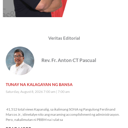
Veritas Editorial
Rev. Fr. Anton CT Pascual
TUNAY NA KALAGAYAN NG BANSA
Saturday, August 8, 2026 7:00 am
7:00 am
41,512 total views
41,512 total views Kapanalig, sa ikalimang SONA ng Pangulong Ferdinand
Marcos Jr., idinetalye nito ang maraming accomplishment ng administrasyon.
Pero, nakalimutan ni PBBM na i-ulat sa