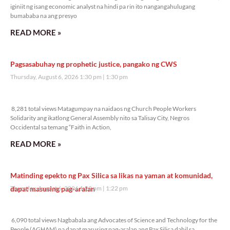
iginiit ng isang economic analyst na hindi pa rin ito nangangahulugang
bumababa na ang presyo
READ MORE »
Pagsasabuhay ng prophetic justice, pangako ng CWS
Thursday, August 6, 2026 1:30 pm
1:30 pm
8,281 total views
8,281 total views Matagumpay na naidaos ng Church People Workers
Solidarity ang ikatlong General Assembly nito sa Talisay City, Negros
Occidental sa temang “Faith in Action,
READ MORE »
Matinding epekto ng Pax Silica sa likas na yaman at komunidad,
dapat masusing pag-aralan
Thursday, August 6, 2026 1:22 pm
1:22 pm
6,090 total views
6,090 total views Nagbabala ang Advocates of Science and Technology for the
People (AGHAM) na dapat masusing pag-aralan ang Pax Silica dahil sa