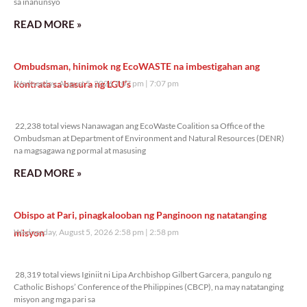
sa inanunsyo
READ MORE »
Ombudsman, hinimok ng EcoWASTE na imbestigahan ang
kontrata sa basura ng LGU’s
Wednesday, August 5, 2026 7:07 pm
7:07 pm
22,238 total views
22,238 total views Nanawagan ang EcoWaste Coalition sa Office of the
Ombudsman at Department of Environment and Natural Resources (DENR)
na magsagawa ng pormal at masusing
READ MORE »
Obispo at Pari, pinagkalooban ng Panginoon ng natatanging
misyon
Wednesday, August 5, 2026 2:58 pm
2:58 pm
28,319 total views
28,319 total views Iginiit ni Lipa Archbishop Gilbert Garcera, pangulo ng
Catholic Bishops’ Conference of the Philippines (CBCP), na may natatanging
misyon ang mga pari sa