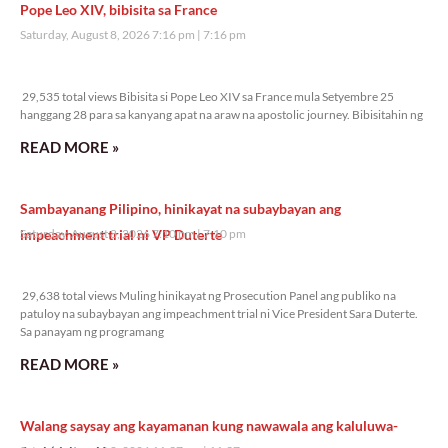
Pope Leo XIV, bibisita sa France
Saturday, August 8, 2026 7:16 pm
7:16 pm
29,535 total views
29,535 total views Bibisita si Pope Leo XIV sa France mula Setyembre 25
hanggang 28 para sa kanyang apat na araw na apostolic journey. Bibisitahin ng
READ MORE »
Sambayanang Pilipino, hinikayat na subaybayan ang
impeachment trial ni VP Duterte
Saturday, August 8, 2026 7:10 pm
7:10 pm
29,638 total views
29,638 total views Muling hinikayat ng Prosecution Panel ang publiko na
patuloy na subaybayan ang impeachment trial ni Vice President Sara Duterte.
Sa panayam ng programang
READ MORE »
Walang saysay ang kayamanan kung nawawala ang kaluluwa-