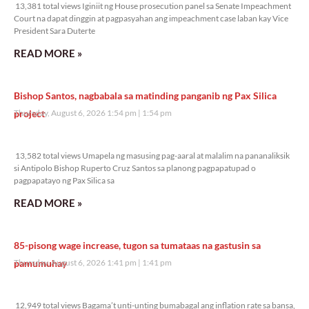
13,381 total views Iginiit ng House prosecution panel sa Senate Impeachment
Court na dapat dinggin at pagpasyahan ang impeachment case laban kay Vice
President Sara Duterte
READ MORE »
Bishop Santos, nagbabala sa matinding panganib ng Pax Silica
project
Thursday, August 6, 2026 1:54 pm
1:54 pm
13,582 total views
13,582 total views Umapela ng masusing pag-aaral at malalim na pananaliksik
si Antipolo Bishop Ruperto Cruz Santos sa planong pagpapatupad o
pagpapatayo ng Pax Silica sa
READ MORE »
85-pisong wage increase, tugon sa tumataas na gastusin sa
pamumuhay
Thursday, August 6, 2026 1:41 pm
1:41 pm
12,949 total views
12,949 total views Bagama’t unti-unting bumabagal ang inflation rate sa bansa,