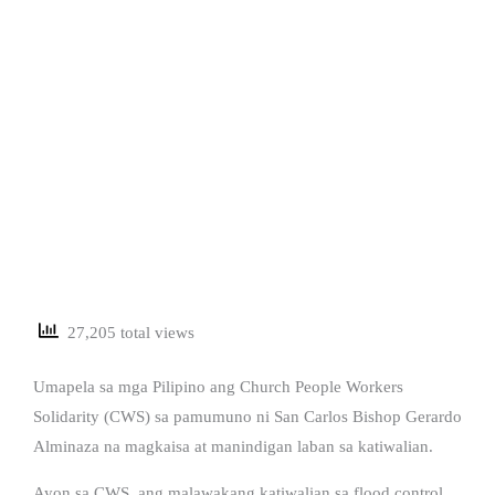
27,205 total views
Umapela sa mga Pilipino ang Church People Workers
Solidarity (CWS) sa pamumuno ni San Carlos Bishop Gerardo
Alminaza na magkaisa at manindigan laban sa katiwalian.
Ayon sa CWS, ang malawakang katiwalian sa flood control