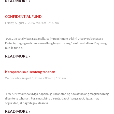
READ MORE »
CONFIDENTIAL FUND
Friday, August 7, 2026 7:00 am
7:00 am
106,296 total views
106,296 total views Kapanalig, sa impeachment trial ni Vice President Sara
Duterte, naging malinaw sa madlang bayan na ang “confidential fund” ay isang
public fund o
READ MORE »
Karapatan sa disenteng tahanan
Wednesday, August 5, 2026 7:00 am
7:00 am
175,689 total views
175,689 total views Mga Kapanalig, karapatan ng bawat tao ang magkaroon ng
disenteng tahanan. Para masabing disente, dapat itong sapat, ligtas, may
seguridad, at nagbibigay-daan sa
READ MORE »