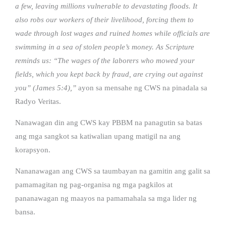
a few, leaving millions vulnerable to devastating floods. It
also robs our workers of their livelihood, forcing them to
wade through lost wages and ruined homes while officials are
swimming in a sea of stolen people’s money. As Scripture
reminds us: “The wages of the laborers who mowed your
fields, which you kept back by fraud, are crying out against
you” (James 5:4),”
ayon sa mensahe ng CWS na pinadala sa
Radyo Veritas.
Nanawagan din ang CWS kay PBBM na panagutin sa batas
ang mga sangkot sa katiwalian upang matigil na ang
korapsyon.
Nananawagan ang CWS sa taumbayan na gamitin ang galit sa
pamamagitan ng pag-organisa ng mga pagkilos at
pananawagan ng maayos na pamamahala sa mga lider ng
bansa.