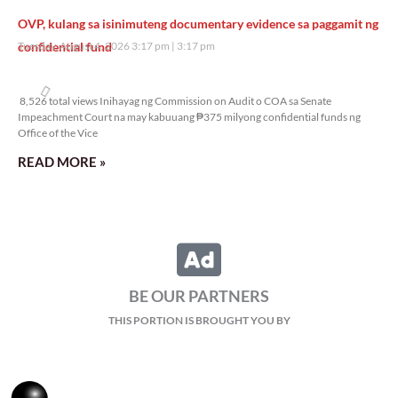
OVP, kulang sa isinimuteng documentary evidence sa paggamit ng
confidential fund
Tuesday, August 4, 2026 3:17 pm
3:17 pm
8,526 total views
8,526 total views Inihayag ng Commission on Audit o COA sa Senate
Impeachment Court na may kabuuang ₱375 milyong confidential funds ng
Office of the Vice
READ MORE »
BE OUR PARTNERS
THIS PORTION IS BROUGHT YOU BY