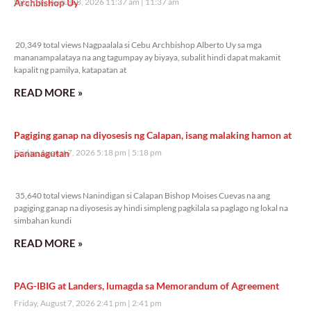
Archbishop Uy
Saturday, August 8, 2026 11:37 am
11:37 am
20,349 total views
20,349 total views Nagpaalala si Cebu Archbishop Alberto Uy sa mga
mananampalataya na ang tagumpay ay biyaya, subalit hindi dapat makamit
kapalit ng pamilya, katapatan at
READ MORE »
Pagiging ganap na diyosesis ng Calapan, isang malaking hamon at
pananagutan
Friday, August 7, 2026 5:18 pm
5:18 pm
35,640 total views
35,640 total views Nanindigan si Calapan Bishop Moises Cuevas na ang
pagiging ganap na diyosesis ay hindi simpleng pagkilala sa paglago ng lokal na
simbahan kundi
READ MORE »
PAG-IBIG at Landers, lumagda sa Memorandum of Agreement
Friday, August 7, 2026 2:41 pm
2:41 pm