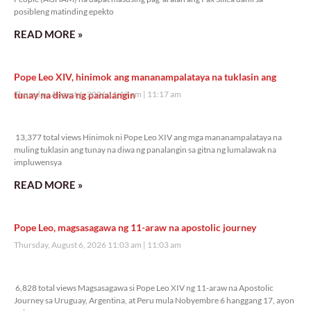
posibleng matinding epekto
READ MORE »
Pope Leo XIV, hinimok ang mananampalataya na tuklasin ang
tunay na diwa ng panalangin
Thursday, August 6, 2026 11:17 am
11:17 am
13,377 total views
13,377 total views Hinimok ni Pope Leo XIV ang mga mananampalataya na
muling tuklasin ang tunay na diwa ng panalangin sa gitna ng lumalawak na
impluwensya
READ MORE »
Pope Leo, magsasagawa ng 11-araw na apostolic journey
Thursday, August 6, 2026 11:03 am
11:03 am
6,828 total views
6,828 total views Magsasagawa si Pope Leo XIV ng 11-araw na Apostolic
Journey sa Uruguay, Argentina, at Peru mula Nobyembre 6 hanggang 17, ayon