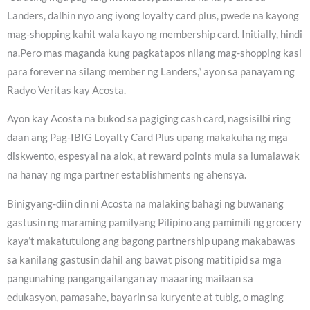
Landers, dalhin nyo ang iyong loyalty card plus, pwede na kayong
mag-shopping kahit wala kayo ng membership card. Initially, hindi
na.Pero mas maganda kung pagkatapos nilang mag-shopping kasi
para forever na silang member ng Landers,” ayon sa panayam ng
Radyo Veritas kay Acosta.
Ayon kay Acosta na bukod sa pagiging cash card, nagsisilbi ring
daan ang Pag-IBIG Loyalty Card Plus upang makakuha ng mga
diskwento, espesyal na alok, at reward points mula sa lumalawak
na hanay ng mga partner establishments ng ahensya.
Binigyang-diin din ni Acosta na malaking bahagi ng buwanang
gastusin ng maraming pamilyang Pilipino ang pamimili ng grocery
kaya’t makatutulong ang bagong partnership upang makabawas
sa kanilang gastusin dahil ang bawat pisong matitipid sa mga
pangunahing pangangailangan ay maaaring mailaan sa
edukasyon, pamasahe, bayarin sa kuryente at tubig, o maging