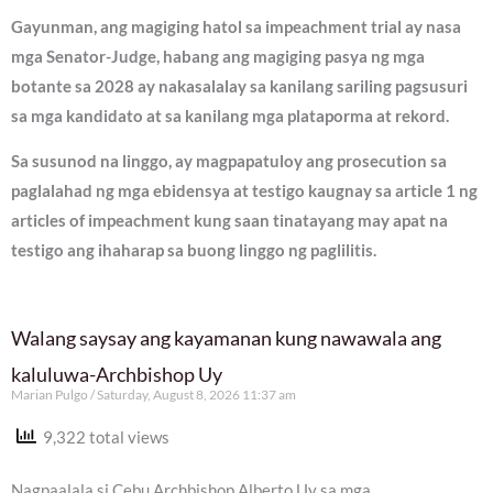
Gayunman, ang magiging hatol sa impeachment trial ay nasa
mga Senator-Judge, habang ang magiging pasya ng mga
botante sa 2028 ay nakasalalay sa kanilang sariling pagsusuri
sa mga kandidato at sa kanilang mga plataporma at rekord.
Sa susunod na linggo, ay magpapatuloy ang prosecution sa
paglalahad ng mga ebidensya at testigo kaugnay sa article 1 ng
articles of impeachment kung saan tinatayang may apat na
testigo ang ihaharap sa buong linggo ng paglilitis.
Walang saysay ang kayamanan kung nawawala ang
kaluluwa-Archbishop Uy
Marian Pulgo
Saturday, August 8, 2026 11:37 am
9,322 total views
Nagpaalala si Cebu Archbishop Alberto Uy sa mga