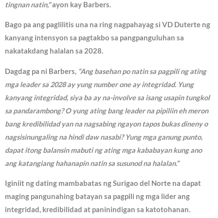
tingnan natin,”
ayon kay Barbers.
Bago pa ang paglilitis una na ring nagpahayag si VD Duterte ng
kanyang intensyon sa pagtakbo sa pangpanguluhan sa
nakatakdang halalan sa 2028.
Dagdag pa ni Barbers,
“Ang basehan po natin sa pagpili ng ating
mga leader sa 2028 ay yung number one ay integridad. Yung
kanyang integridad, siya ba ay na-involve sa isang usapin tungkol
sa pandarambong? O yung ating bang leader na pipiliin eh meron
bang kredibilidad yan na nagsabing ngayon tapos bukas dineny o
nagsisinungaling na hindi daw nasabi? Yung mga ganung punto,
dapat itong balansin mabuti ng ating mga kababayan kung ano
ang katangiang hahanapin natin sa susunod na halalan.”
Iginiit ng dating mambabatas ng Surigao del Norte na dapat
maging pangunahing batayan sa pagpili ng mga lider ang
integridad, kredibilidad at paninindigan sa katotohanan.