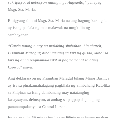
sakripisyo, at debosyon nating mga Angeleño,”
pahayag
Msgr. Sta. Maria.
Binigyang-diin ni Msgr. Sta. Maria na ang bagong karangalan
ay isang paalala ng mas malawak na tungkulin ng
sambayanan.
“Gawin nating tunay na malaking simbahan, big church,
Pisamban Maragul; hindi lamang sa laki ng gusali, kundi sa
laki ng ating pagmamalasakit at pagmamahal sa ating
kapwa,”
aniya.
Ang deklarasyon ng Pisamban Maragul bilang Minor Basilica
ay isa sa pinakamahalagang pagkilala ng Simbahang Katolika
sa Pilipinas sa isang dambanang may natatanging
kasaysayan, debosyon, at ambag sa pagpapalaganap ng
pananampalataya sa Central Luzon.
Ito na ang ika-30 minor basilica sa Pilipinas at kauna-unahan