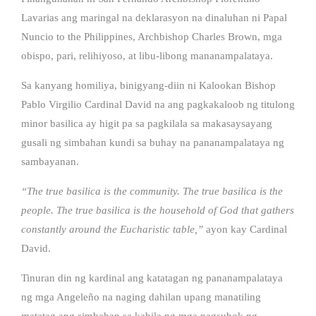
Lavarias ang maringal na deklarasyon na dinaluhan ni Papal
Nuncio to the Philippines, Archbishop Charles Brown, mga
obispo, pari, relihiyoso, at libu-libong mananampalataya.
Sa kanyang homiliya, binigyang-diin ni Kalookan Bishop
Pablo Virgilio Cardinal David na ang pagkakaloob ng titulong
minor basilica ay higit pa sa pagkilala sa makasaysayang
gusali ng simbahan kundi sa buhay na pananampalataya ng
sambayanan.
“The true basilica is the community. The true basilica is the
people. The true basilica is the household of God that gathers
constantly around the Eucharistic table,”
ayon kay Cardinal
David.
Tinuran din ng kardinal ang katatagan ng pananampalataya
ng mga Angeleño na naging dahilan upang manatiling
matatag ang simbahan sa kabila ng mga pagsubok ng