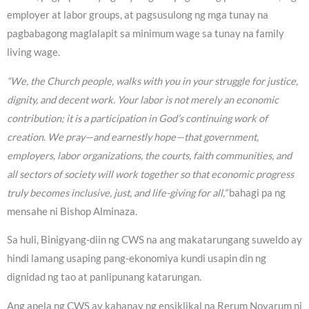
employer at labor groups, at pagsusulong ng mga tunay na
pagbabagong maglalapit sa minimum wage sa tunay na family
living wage.
“We, the Church people, walks with you in your struggle for justice,
dignity, and decent work. Your labor is not merely an economic
contribution; it is a participation in God’s continuing work of
creation. We pray—and earnestly hope—that government,
employers, labor organizations, the courts, faith communities, and
all sectors of society will work together so that economic progress
truly becomes inclusive, just, and life-giving for all,”
bahagi pa ng
mensahe ni Bishop Alminaza.
Sa huli, Binigyang-diin ng CWS na ang makatarungang suweldo ay
hindi lamang usaping pang-ekonomiya kundi usapin din ng
dignidad ng tao at panlipunang katarungan.
Ang apela ng CWS ay kahanay ng ensiklikal na Rerum Novarum ni