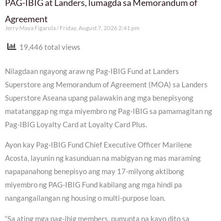
PAG-IBIG at Landers, lumagda sa Memorandum of
Agreement
Jerry Maya Figarola
Friday, August 7, 2026 2:41 pm
19,446 total views
Nilagdaan ngayong araw ng Pag-IBIG Fund at Landers
Superstore ang Memorandum of Agreement (MOA) sa Landers
Superstore Aseana upang palawakin ang mga benepisyong
matatanggap ng mga miyembro ng Pag-IBIG sa pamamagitan ng
Pag-IBIG Loyalty Card at Loyalty Card Plus.
Ayon kay Pag-IBIG Fund Chief Executive Officer Marilene
Acosta, layunin ng kasunduan na mabigyan ng mas maraming
napapanahong benepisyo ang may 17-milyong aktibong
miyembro ng PAG-IBIG Fund kabilang ang mga hindi pa
nangangailangan ng housing o multi-purpose loan.
“Sa ating mga pag-ibig members, pumunta na kayo dito sa