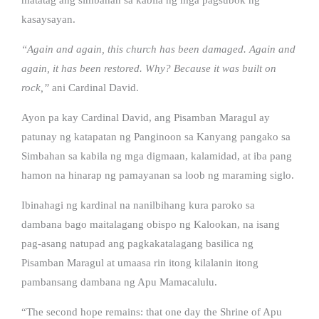
kasaysayan.
“Again and again, this church has been damaged. Again and
again, it has been restored. Why? Because it was built on
rock,”
ani Cardinal David.
Ayon pa kay Cardinal David, ang Pisamban Maragul ay
patunay ng katapatan ng Panginoon sa Kanyang pangako sa
Simbahan sa kabila ng mga digmaan, kalamidad, at iba pang
hamon na hinarap ng pamayanan sa loob ng maraming siglo.
Ibinahagi ng kardinal na nanilbihang kura paroko sa
dambana bago maitalagang obispo ng Kalookan, na isang
pag-asang natupad ang pagkakatalagang basilica ng
Pisamban Maragul at umaasa rin itong kilalanin itong
pambansang dambana ng Apu Mamacalulu.
“The second hope remains: that one day the Shrine of Apu