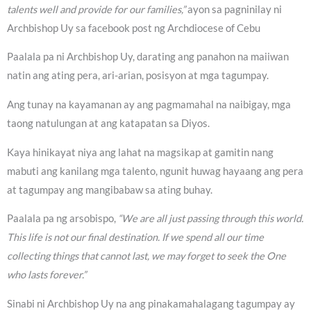
talents well and provide for our families,”
ayon sa pagninilay ni
Archbishop Uy sa facebook post ng Archdiocese of Cebu
Paalala pa ni Archbishop Uy, darating ang panahon na maiiwan
natin ang ating pera, ari-arian, posisyon at mga tagumpay.
Ang tunay na kayamanan ay ang pagmamahal na naibigay, mga
taong natulungan at ang katapatan sa Diyos.
Kaya hinikayat niya ang lahat na magsikap at gamitin nang
mabuti ang kanilang mga talento, ngunit huwag hayaang ang pera
at tagumpay ang mangibabaw sa ating buhay.
Paalala pa ng arsobispo,
“We are all just passing through this world.
This life is not our final destination. If we spend all our time
collecting things that cannot last, we may forget to seek the One
who lasts forever.”
Sinabi ni Archbishop Uy na ang pinakamahalagang tagumpay ay