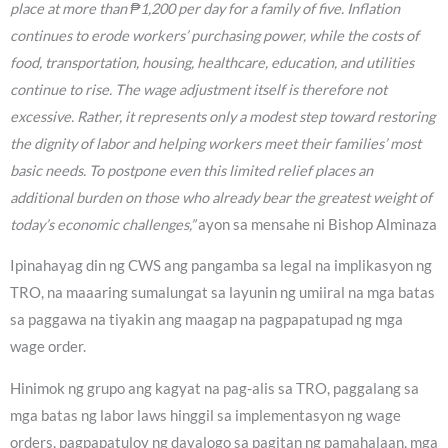
place at more than ₱1,200 per day for a family of five. Inflation
continues to erode workers’ purchasing power, while the costs of
food, transportation, housing, healthcare, education, and utilities
continue to rise. The wage adjustment itself is therefore not
excessive. Rather, it represents only a modest step toward restoring
the dignity of labor and helping workers meet their families’ most
basic needs. To postpone even this limited relief places an
additional burden on those who already bear the greatest weight of
today’s economic challenges,”
ayon sa mensahe ni Bishop Alminaza
Ipinahayag din ng CWS ang pangamba sa legal na implikasyon ng
TRO, na maaaring sumalungat sa layunin ng umiiral na mga batas
sa paggawa na tiyakin ang maagap na pagpapatupad ng mga
wage order.
Hinimok ng grupo ang kagyat na pag-alis sa TRO, paggalang sa
mga batas ng labor laws hinggil sa implementasyon ng wage
orders, pagpapatuloy ng dayalogo sa pagitan ng pamahalaan, mga