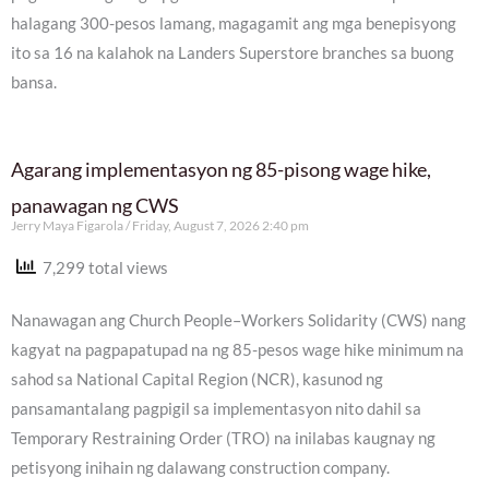
halagang 300-pesos lamang, magagamit ang mga benepisyong
ito sa 16 na kalahok na Landers Superstore branches sa buong
bansa.
Agarang implementasyon ng 85-pisong wage hike,
panawagan ng CWS
Jerry Maya Figarola
Friday, August 7, 2026 2:40 pm
7,299 total views
Nanawagan ang Church People–Workers Solidarity (CWS) nang
kagyat na pagpapatupad na ng 85-pesos wage hike minimum na
sahod sa National Capital Region (NCR), kasunod ng
pansamantalang pagpigil sa implementasyon nito dahil sa
Temporary Restraining Order (TRO) na inilabas kaugnay ng
petisyong inihain ng dalawang construction company.