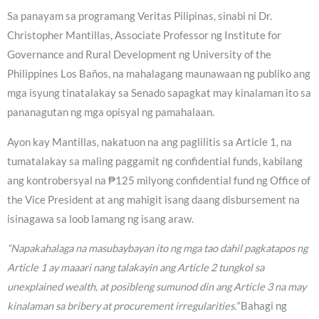
Sa panayam sa programang Veritas Pilipinas, sinabi ni Dr.
Christopher Mantillas, Associate Professor ng Institute for
Governance and Rural Development ng University of the
Philippines Los Baños, na mahalagang maunawaan ng publiko ang
mga isyung tinatalakay sa Senado sapagkat may kinalaman ito sa
pananagutan ng mga opisyal ng pamahalaan.
Ayon kay Mantillas, nakatuon na ang paglilitis sa Article 1, na
tumatalakay sa maling paggamit ng confidential funds, kabilang
ang kontrobersyal na ₱125 milyong confidential fund ng Office of
the Vice President at ang mahigit isang daang disbursement na
isinagawa sa loob lamang ng isang araw.
“Napakahalaga na masubaybayan ito ng mga tao dahil pagkatapos ng
Article 1 ay maaari nang talakayin ang Article 2 tungkol sa
unexplained wealth, at posibleng sumunod din ang Article 3 na may
kinalaman sa bribery at procurement irregularities.”
Bahagi ng