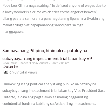
Pope Leo XIII na nagsasabing, “To defraud anyone of wages due to
a lowly worker is a crime which cries to the anger of heaven,”
bilang paalala sa moral na pananagutan ng lipunan na tiyakin ang
makatarungan at napapanahong sahod para sa mga
manggagawa.
Sambayanang Pilipino, hinimok na patuloy na
subaybayan ang impeachment trial laban kay VP
Reyn Letran - Ibañez
Friday, August 7, 2026 2:01 pm
Duterte
6,987 total views
Hinimok ng isang political analyst ang publiko na patuloy na
subaybayan ang impeachment trial laban kay Vice President Sara
Duterte, lalo na ang pagtalakay sa maling paggamit ng
confidential funds na kabilang sa Article 1 ng impeachment.