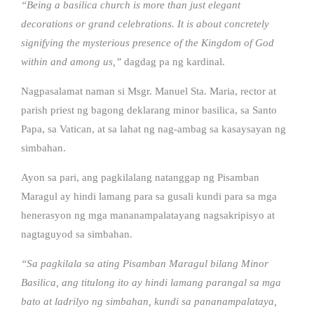
“Being a basilica church is more than just elegant
decorations or grand celebrations. It is about concretely
signifying the mysterious presence of the Kingdom of God
within and among us,”
dagdag pa ng kardinal.
Nagpasalamat naman si Msgr. Manuel Sta. Maria, rector at
parish priest ng bagong deklarang minor basilica, sa Santo
Papa, sa Vatican, at sa lahat ng nag-ambag sa kasaysayan ng
simbahan.
Ayon sa pari, ang pagkilalang natanggap ng Pisamban
Maragul ay hindi lamang para sa gusali kundi para sa mga
henerasyon ng mga mananampalatayang nagsakripisyo at
nagtaguyod sa simbahan.
“Sa pagkilala sa ating Pisamban Maragul bilang Minor
Basilica, ang titulong ito ay hindi lamang parangal sa mga
bato at ladrilyo ng simbahan, kundi sa pananampalataya,