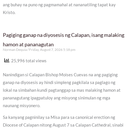
ang buhay na puno ng pagmamahal at nananatiling tapat kay
Kristo.
Pagiging ganap na diyosesis ng Calapan, isang malaking
hamon at pananagutan
Norman Dequia
Friday, August 7, 2026 5:18 pm
25,996 total views
Nanindigan si Calapan Bishop Moises Cuevas na ang pagiging
ganap na diyosesis ay hindi simpleng pagkilala sa paglago ng
lokal na simbahan kundi pagtanggap sa mas malaking hamon at
pananagutang ipagpatuloy ang misyong sinimulan ng mga
naunang misyonero.
Sa kanyang pagninilay sa Misa para sa canonical erection ng
Diocese of Calapan nitong August 7 sa Calapan Cathedral, sinabi