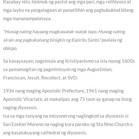
Kasabay nito, hinimok ng pastol ang mga pari, mga relihiyoso at
mga layko na pangalagaan at panatilihin ang pagbubuklod bilang
mga mananampalataya.
“Huwag nating hayaang magkawatak-watak tayo. Huwag nating
sirain ang pagkakaisang binigkis ng Espiritu Santo,”
paalala ng
obispo.
Sa kasaysayan, nagsimula ang Kristiyanismo sa isla noong 1600s
sa pamamagitan ng pagmimisyon ng mga Augustinian,
Franciscan, Jesuit, Recollect, at SVD.
1936 nang maging Apostolic Prefecture, 1961 nang maging
Apostolic Vicariate, at makalipas ang 75 taon ay ganap na itong
naging diyosesis.
Isa sa mga tanyang na misyonerong naglingkod sa diyosesis si
San Ezekiel Moreno na naging kura paroko ng Sto Nino Church o
ang kasalukuyang cathedral ng diyosesis.