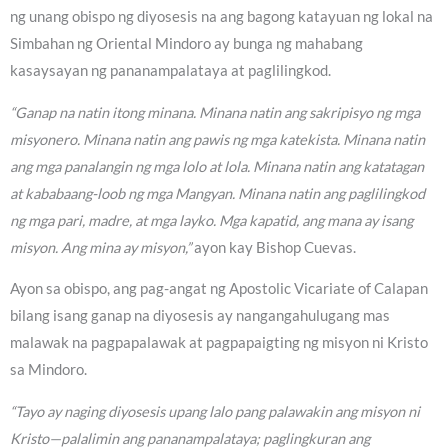
ng unang obispo ng diyosesis na ang bagong katayuan ng lokal na
Simbahan ng Oriental Mindoro ay bunga ng mahabang
kasaysayan ng pananampalataya at paglilingkod.
“Ganap na natin itong minana. Minana natin ang sakripisyo ng mga
misyonero. Minana natin ang pawis ng mga katekista. Minana natin
ang mga panalangin ng mga lolo at lola. Minana natin ang katatagan
at kababaang-loob ng mga Mangyan. Minana natin ang paglilingkod
ng mga pari, madre, at mga layko. Mga kapatid, ang mana ay isang
misyon. Ang mina ay misyon,”
ayon kay Bishop Cuevas.
Ayon sa obispo, ang pag-angat ng Apostolic Vicariate of Calapan
bilang isang ganap na diyosesis ay nangangahulugang mas
malawak na pagpapalawak at pagpapaigting ng misyon ni Kristo
sa Mindoro.
“Tayo ay naging diyosesis upang lalo pang palawakin ang misyon ni
Kristo—palalimin ang pananampalataya; paglingkuran ang