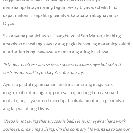
mananampalataya na ang tagumpay ay biyaya, subalit hindi
dapat makamit kapalit ng pamilya, katapatan at ugnayan sa
Diyos.
Sa kanyang pagninilay sa Ebanghelyo ni San Mateo, sinabi ng
arsobispo na walang saysay ang pagkakaroon ng maraming salapi
at ari-arian kung mawawala naman ang ating kaluluwa.
“My dear brothers and sisters, success is a blessing—but not if it
costs us our soul,”
ayon kay Archbishop Uy.
Ayon sa pastol ng simbahan hindi masama ang magsikap,
magtrabaho at mangarap para sa magandang buhay, subalit
mahalagang tiyakin na hindi dapat nakakalimutan ang pamilya,
ang kapwa at ang Diyos.
“Jesus is not saying that success is bad. He is not against hard work,
business, or earning a living. On the contrary, He wants us to use our