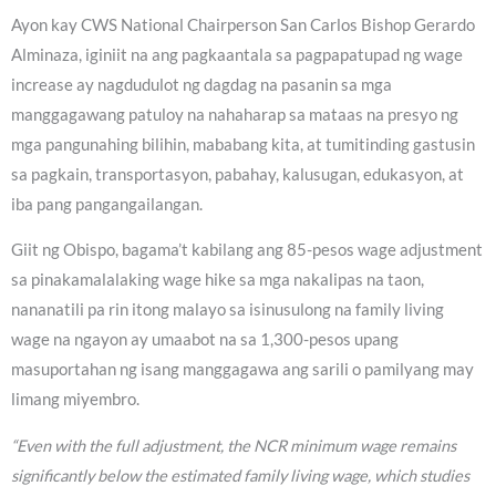
Ayon kay CWS National Chairperson San Carlos Bishop Gerardo
Alminaza, iginiit na ang pagkaantala sa pagpapatupad ng wage
increase ay nagdudulot ng dagdag na pasanin sa mga
manggagawang patuloy na nahaharap sa mataas na presyo ng
mga pangunahing bilihin, mababang kita, at tumitinding gastusin
sa pagkain, transportasyon, pabahay, kalusugan, edukasyon, at
iba pang pangangailangan.
Giit ng Obispo, bagama’t kabilang ang 85-pesos wage adjustment
sa pinakamalalaking wage hike sa mga nakalipas na taon,
nananatili pa rin itong malayo sa isinusulong na family living
wage na ngayon ay umaabot na sa 1,300-pesos upang
masuportahan ng isang manggagawa ang sarili o pamilyang may
limang miyembro.
“Even with the full adjustment, the NCR minimum wage remains
significantly below the estimated family living wage, which studies