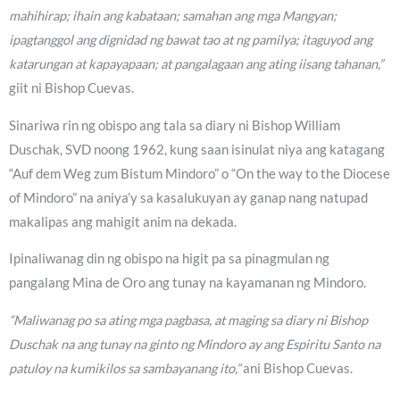
mahihirap; ihain ang kabataan; samahan ang mga Mangyan;
ipagtanggol ang dignidad ng bawat tao at ng pamilya; itaguyod ang
katarungan at kapayapaan; at pangalagaan ang ating iisang tahanan,”
giit ni Bishop Cuevas.
Sinariwa rin ng obispo ang tala sa diary ni Bishop William
Duschak, SVD noong 1962, kung saan isinulat niya ang katagang
“Auf dem Weg zum Bistum Mindoro” o “On the way to the Diocese
of Mindoro” na aniya’y sa kasalukuyan ay ganap nang natupad
makalipas ang mahigit anim na dekada.
Ipinaliwanag din ng obispo na higit pa sa pinagmulan ng
pangalang Mina de Oro ang tunay na kayamanan ng Mindoro.
“Maliwanag po sa ating mga pagbasa, at maging sa diary ni Bishop
Duschak na ang tunay na ginto ng Mindoro ay ang Espiritu Santo na
patuloy na kumikilos sa sambayanang ito,”
ani Bishop Cuevas.