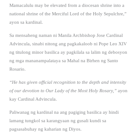
Mamacalulu may be elevated from a diocesan shrine into a
national shrine of the Merciful Lord of the Holy Sepulchre,”
ayon sa kardinal.
Sa mensaheng naman ni Manila Archbishop Jose Cardinal
Advincula, sinabi nitong ang pagkakaloob ni Pope Leo XIV
ng titulong minor basilica ay pagkilala sa lalim ng debosyon
ng mga mananampalataya sa Mahal na Birhen ng Santo
Rosario.
“He has given official recognition to the depth and intensity
of our devotion to Our Lady of the Most Holy Rosary,”
ayon
kay Cardinal Advincula.
Paliwanag ng kardinal na ang pagiging basilica ay hindi
lamang tungkol sa karangyaan ng gusali kundi sa
pagsasabuhay ng kaharian ng Diyos.