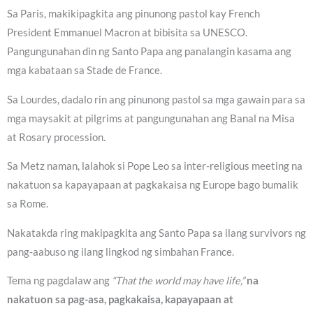
Sa Paris, makikipagkita ang pinunong pastol kay French
President Emmanuel Macron at bibisita sa UNESCO.
Pangungunahan din ng Santo Papa ang panalangin kasama ang
mga kabataan sa Stade de France.
Sa Lourdes, dadalo rin ang pinunong pastol sa mga gawain para sa
mga maysakit at pilgrims at pangungunahan ang Banal na Misa
at Rosary procession.
Sa Metz naman, lalahok si Pope Leo sa inter-religious meeting na
nakatuon sa kapayapaan at pagkakaisa ng Europe bago bumalik
sa Rome.
Nakatakda ring makipagkita ang Santo Papa sa ilang survivors ng
pang-aabuso ng ilang lingkod ng simbahan France.
Tema ng pagdalaw ang
“That the world may have life,”
na
nakatuon sa pag-asa, pagkakaisa, kapayapaan at