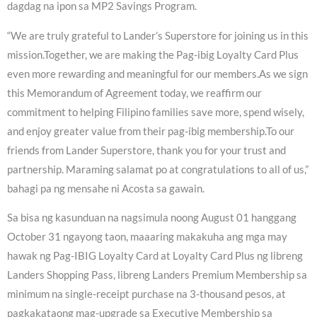
dagdag na ipon sa MP2 Savings Program.
“We are truly grateful to Lander’s Superstore for joining us in this
mission.Together, we are making the Pag-ibig Loyalty Card Plus
even more rewarding and meaningful for our members.As we sign
this Memorandum of Agreement today, we reaffirm our
commitment to helping Filipino families save more, spend wisely,
and enjoy greater value from their pag-ibig membership.To our
friends from Lander Superstore, thank you for your trust and
partnership. Maraming salamat po at congratulations to all of us,”
bahagi pa ng mensahe ni Acosta sa gawain.
Sa bisa ng kasunduan na nagsimula noong August 01 hanggang
October 31 ngayong taon, maaaring makakuha ang mga may
hawak ng Pag-IBIG Loyalty Card at Loyalty Card Plus ng libreng
Landers Shopping Pass, libreng Landers Premium Membership sa
minimum na single-receipt purchase na 3-thousand pesos, at
pagkakataong mag-upgrade sa Executive Membership sa