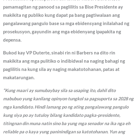
pamamagitan ng panood sa paglilitis sa Bise Presidente ay
makikita ng publiko kung dapat pa bang pagtiwalaan ang
pangalawang pangulo base sa mga ebidensyang inilalahad ng
prosekusyon, gayundin ang mga ebidenyang ipapakita ng
depensa.
Bukod kay VP Duterte, sinabi rin ni Barbers na dito rin
makikita ang mga pulitiko o indibidwal na naging bahagi ng
paglilitis na kung sila ay naging makatotohanan, patas at
makatarungan.
“Kung maari ay sumubaybay sila sa usaping ito, dahil dito
mabubuo yung kanilang opinyon tungkol sa pagsuporta sa 2028 ng
mga kandidato. Hindi lamang po ng ating pangalawang pangulo
kung siya po ay tutuloy bilang kandidato pagka-presidente,
titingnan din muna natin sino ba yung mga senador na ika nga eh
reliable pa o kaya yung paninindigan sa katotohanan. Yun ang