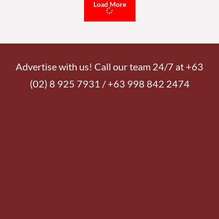
READ MORE »
Wednesday, August 5, 2026 7:07 pm
ATM, nagbabala sa isinusulong na open-pit gold at copper
mining project sa Davao de Oro
13,404 total reads
13,404 total reads Nagbabala ang Alyansa Tigil Mina (ATM) laban sa
isinusulong na open-pit gold and copper mining project ng Kingking Mining
Corporation (KMC) sa Davao
READ MORE »
Wednesday, August 5, 2026 12:53 pm