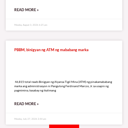
RELATED
A
R
T
I
C
L
E
S
Ombudsman, hinimok ng EcoWASTE na imbestigahan ang
kontrata sa basura ng LGU’s
24,541 total reads
24,541 total reads Nanawagan ang EcoWaste Coalition sa Office of the
Ombudsman at Department of Environment and Natural Resources (DENR)
na magsagawa ng pormal at masusing