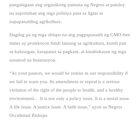
pangalagaan ang organikong pamana ng Negros at patuloy
na suportahan ang mga polisiya para sa ligtas at
napapanatiling agrikultura.
Dagdag pa ng mga obispo na ang pagpapanatili ng GMO-free
status ay proteksyon hindi lamang sa agrikultura, kundi pati
sa kalusugan, karapatan sa pagkain, at kinabukasan ng mga
susunod na henerasyon.
“As your pastors, we would be remiss in our responsibility if
we fail to warn you. Its amendment or repeal is a serious
violation of the right of the people to health, and a healthy
environment… It is not only a policy issue. It is a moral issue.
A life issue. A justice issue. A faith issue,” ayon sa Negros
Occidental Bishops.