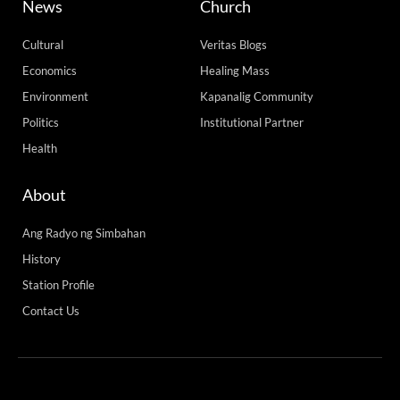
46,815 total reads
46,815 total reads Binigyan ng Alyansa Tigil Mina (ATM) ng pinakamababang
marka ang administrasyon ni Pangulong Ferdinand Marcos, Jr. sa usapin ng
pagmimina, kasabay ng ikalimang
READ MORE »
Monday, July 27, 2026 2:44 pm
Load More
Advertise with us! Call our team 24/7 at +63
(02) 8 925 7931 / +63 998 842 2474