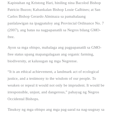
Kapistahan ng Kristong Hari, hiniling nina Bacolod Bishop
Patricio Buzon; Kabankalan Bishop Louie Galbines; at San
Carlos Bishop Gerardo Alminaza sa pamahalaang
panlalawigan na ipagpatuloy ang Provincial Ordinance No. 7
(2007), ang batas na nagpapanatili sa Negros bilang GMO-
free.
Ayon sa mga obispo, mahalaga ang pagpapanatili sa GMO-
free status upang mapangalagaan ang organic farming,
biodiversity, at kalusugan ng mga Negrense.
“It is an ethical achievement, a landmark act of ecological
justice, and a testimony to the wisdom of our people. To
weaken or repeal it would not only be imprudent. It would be
irresponsible, unjust, and dangerous,” pahayag ng Negros
Occidental Bishops.
Tinukoy ng mga obispo ang mga pag-aaral na nag-uugnay sa