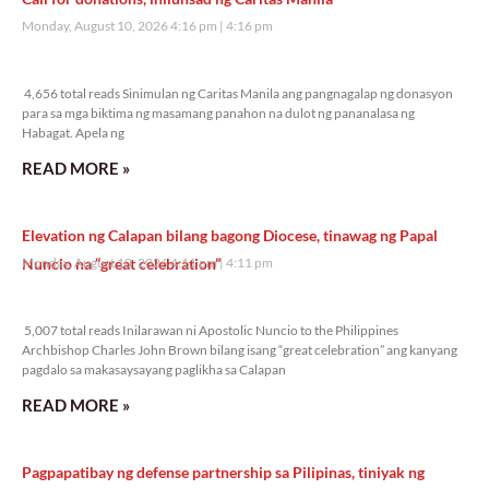
Monday, August 10, 2026 4:16 pm
4:16 pm
4,656 total reads
4,656 total reads Sinimulan ng Caritas Manila ang pangnagalap ng donasyon
para sa mga biktima ng masamang panahon na dulot ng pananalasa ng
Habagat. Apela ng
READ MORE »
Elevation ng Calapan bilang bagong Diocese, tinawag ng Papal
Nuncio na “great celebration”
Monday, August 10, 2026 4:11 pm
4:11 pm
5,007 total reads
5,007 total reads Inilarawan ni Apostolic Nuncio to the Philippines
Archbishop Charles John Brown bilang isang “great celebration” ang kanyang
pagdalo sa makasaysayang paglikha sa Calapan
READ MORE »
Pagpapatibay ng defense partnership sa Pilipinas, tiniyak ng