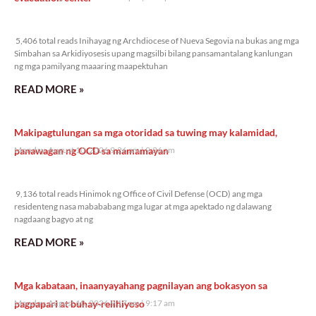
5,406 total reads
5,406 total reads Inihayag ng Archdiocese of Nueva Segovia na bukas ang mga
Simbahan sa Arkidiyosesis upang magsilbi bilang pansamantalang kanlungan
ng mga pamilyang maaaring maapektuhan
READ MORE »
Makipagtulungan sa mga otoridad sa tuwing may kalamidad,
panawagan ng OCD sa mamamayan
Monday, August 10, 2026 9:26 am
9:26 am
9,136 total reads
9,136 total reads Hinimok ng Office of Civil Defense (OCD) ang mga
residenteng nasa mabababang mga lugar at mga apektado ng dalawang
nagdaang bagyo at ng
READ MORE »
Mga kabataan, inaanyayahang pagnilayan ang bokasyon sa
pagpapari at buhay-relihiyoso
Monday, August 10, 2026 9:17 am
9:17 am