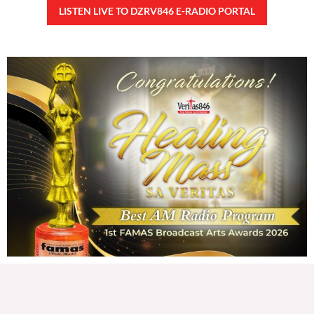
79,388 total reads
79,388 total reads Kapanalig, sa ikalimang SONA ng Pangulong Ferdinand
Marcos Jr., idinetalye nito ang maraming accomplishment ng administrasyon.
Pero, nakalimutan ni PBBM na i-ulat sa
READ MORE »
CONFIDENTIAL FUND
Friday, August 7, 2026 7:00 am
7:00 am
143,069 total reads
143,069 total reads Kapanalig, sa impeachment trial ni Vice President Sara
Duterte, naging malinaw sa madlang bayan na ang “confidential fund” ay isang
public fund o
READ MORE »
Karapatan sa disenteng tahanan
Wednesday, August 5, 2026 7:00 am
7:00 am
211,486 total reads