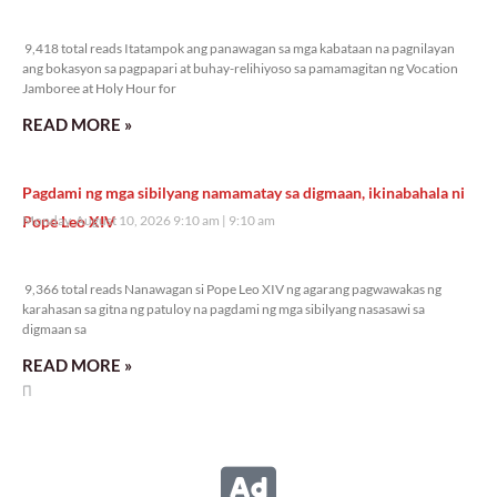
9,418 total reads
9,418 total reads Itatampok ang panawagan sa mga kabataan na pagnilayan
ang bokasyon sa pagpapari at buhay-relihiyoso sa pamamagitan ng Vocation
Jamboree at Holy Hour for
READ MORE »
Pagdami ng mga sibilyang namamatay sa digmaan, ikinabahala ni
Pope Leo XIV
Monday, August 10, 2026 9:10 am
9:10 am
9,366 total reads
9,366 total reads Nanawagan si Pope Leo XIV ng agarang pagwawakas ng
karahasan sa gitna ng patuloy na pagdami ng mga sibilyang nasasawi sa
digmaan sa
READ MORE »
Bishop Santos, nanawagan ng pagtutulungan at panalangin sa mga
apektado ng masamang panahon
Monday, August 10, 2026 8:58 am
8:58 am