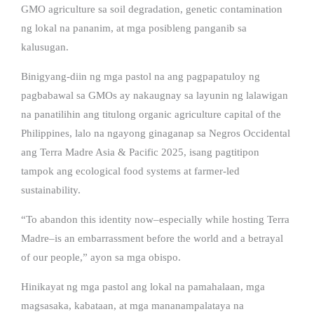
GMO agriculture sa soil degradation, genetic contamination
ng lokal na pananim, at mga posibleng panganib sa
kalusugan.
Binigyang-diin ng mga pastol na ang pagpapatuloy ng
pagbabawal sa GMOs ay nakaugnay sa layunin ng lalawigan
na panatilihin ang titulong organic agriculture capital of the
Philippines, lalo na ngayong ginaganap sa Negros Occidental
ang Terra Madre Asia & Pacific 2025, isang pagtitipon
tampok ang ecological food systems at farmer-led
sustainability.
“To abandon this identity now–especially while hosting Terra
Madre–is an embarrassment before the world and a betrayal
of our people,” ayon sa mga obispo.
Hinikayat ng mga pastol ang lokal na pamahalaan, mga
magsasaka, kabataan, at mga mananampalataya na