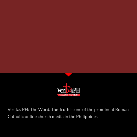
Pagkakaisa ng LGUs at mamamayan ng Romblon laban sa
mining operation ng AMPC, pinuri
14,109 total reads
14,109 total reads Binigyang-diin ni Rodne Galicha, chairperson ng Bayay
Sibuyanon at executive director ng Living Laudato Si’ Philippines, ang
kahalagahan ng pagkakaisa ng mamamayan at
READ MORE »
Monday, August 3, 2026 6:25 pm
PBBM, binigyan ng ATM ng mababang marka