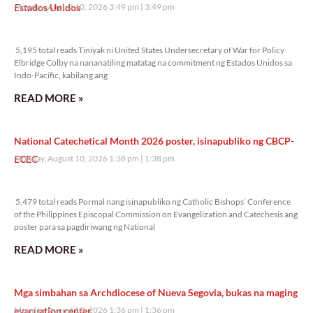
Estados Unidos
Monday, August 10, 2026 3:49 pm
3:49 pm
5,195 total reads
5,195 total reads Tiniyak ni United States Undersecretary of War for Policy
Elbridge Colby na nananatiling matatag na commitment ng Estados Unidos sa
Indo-Pacific, kabilang ang
READ MORE »
National Catechetical Month 2026 poster, isinapubliko ng CBCP-
ECEC
Monday, August 10, 2026 1:38 pm
1:38 pm
5,479 total reads
5,479 total reads Pormal nang isinapubliko ng Catholic Bishops’ Conference
of the Philippines Episcopal Commission on Evangelization and Catechesis ang
poster para sa pagdiriwang ng National
READ MORE »
Mga simbahan sa Archdiocese of Nueva Segovia, bukas na maging
evacuation center
Monday, August 10, 2026 1:36 pm
1:36 pm