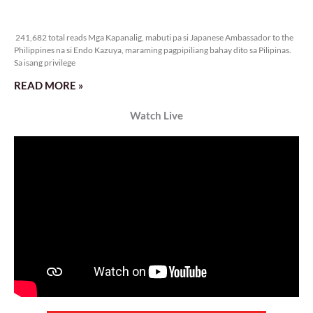
Veritas Editorial
Rev. Fr. Anton CT Pascual
Kanino natututo ang mga bata?
Monday, August 10, 2026 7:00 am
7:00 am
24,501 total reads
24,501 total reads Mga Kapanalig, ikinalulungkot ng Malacañang ang insidente
ng pangungutya ng ilang estudyante kay Pangulong Bongbong Marcos Jr
noong bumisita siya sa Davao City
READ MORE »
TUNAY NA KALAGAYAN NG BANSA
Saturday, August 8, 2026 7:00 am
7:00 am