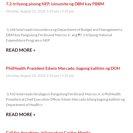
7.2-trilyong pisong NEP, isinumite ng DBM kay PBBM
Monday, August 10, 2026 5:29 pm
5:29 pm
3,246 total reads
3,246 total reads Isinumite na ng Department of Budget and Management o
DBM kay Pangulong Ferdinand Marcos Jr. ang ₱7.2 trilyong National
Expenditure Program o NEP
READ MORE »
PhilHealth President Edwin Mercado, bagong kalihim ng DOH
Monday, August 10, 2026 5:22 pm
5:22 pm
3,432 total reads
3,432 total reads Itinalaga ni Pangulong Ferdinand Marcos Jr. si PhilHealth
President at Chief Executive Officer Edwin Mercado bilang bagong kalihim ng
Department of Health o
READ MORE »
Call for donations, inilunsad ng Caritas Manila