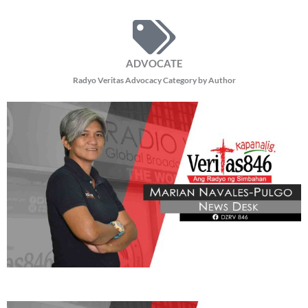
patuloy na subaybayan ang impeachment trial ni Vice President Sara Duterte.
Sa panayam ng programang
READ MORE »
BE OUR PARTNERS
THIS PORTION IS BROUGHT YOU BY