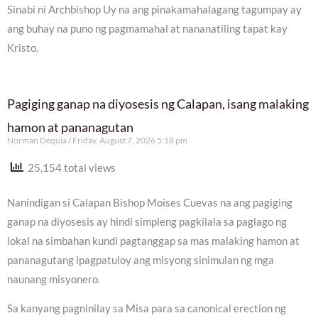
Sinabi ni Archbishop Uy na ang pinakamahalagang tagumpay ay
ang buhay na puno ng pagmamahal at nananatiling tapat kay
Kristo.
Pagiging ganap na diyosesis ng Calapan, isang malaking
hamon at pananagutan
Norman Dequia
Friday, August 7, 2026 5:18 pm
25,154 total views
Nanindigan si Calapan Bishop Moises Cuevas na ang pagiging
ganap na diyosesis ay hindi simpleng pagkilala sa paglago ng
lokal na simbahan kundi pagtanggap sa mas malaking hamon at
pananagutang ipagpatuloy ang misyong sinimulan ng mga
naunang misyonero.
Sa kanyang pagninilay sa Misa para sa canonical erection ng