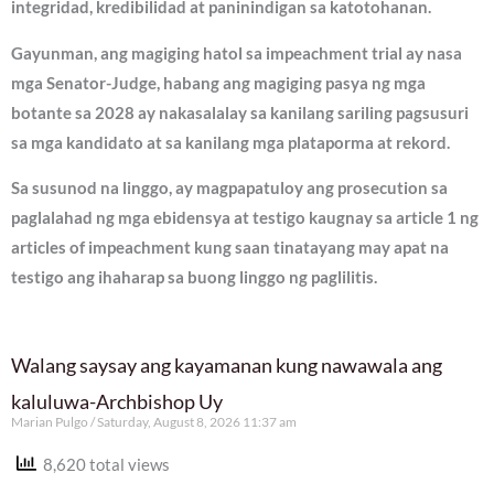
integridad, kredibilidad at paninindigan sa katotohanan.
Gayunman, ang magiging hatol sa impeachment trial ay nasa
mga Senator-Judge, habang ang magiging pasya ng mga
botante sa 2028 ay nakasalalay sa kanilang sariling pagsusuri
sa mga kandidato at sa kanilang mga plataporma at rekord.
Sa susunod na linggo, ay magpapatuloy ang prosecution sa
paglalahad ng mga ebidensya at testigo kaugnay sa article 1 ng
articles of impeachment kung saan tinatayang may apat na
testigo ang ihaharap sa buong linggo ng paglilitis.
Walang saysay ang kayamanan kung nawawala ang
kaluluwa-Archbishop Uy
Marian Pulgo
Saturday, August 8, 2026 11:37 am
8,620 total views