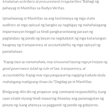
kinalaman sa bribery at procurement irregularities.”
Bahagi ng
pahayag ni Mantillas sa Radyo Veritas.
Ipinaliwanag ni Mantillas na ang testimonya ng mga state
auditors at mga opisyal ng bangko ay nagbigay ng mahahalagang
impormasyon hinggil sa hindi pangkaraniwang paraan ng
paglalabas ng pondo ng bayan na nagdudulot ng mga katanungan
kaugnay ng transparency at accountability ng mga opisyal ng
pamahalaan.
“Kapag tayo ay namamahala, may sinusunod tayong mga prinsipyo ng
good governance tulad ng rule of law, transparency, at
accountability. Kapag may mga pangyayaring nagiging kaduda-duda,
mahalagang mabigyang-linaw ito.”
Dagdag pa ni Mantillas.
Binigyang-diin din ng propesor ang command responsibility, kung
saan sinabi niyang hindi maaaring ihiwalay ang pananagutan ng
pinuno ng isang ahensya sa paggamit ng pondo ng gobyerno.