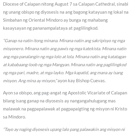
Diocese of Calapan nitong August 7 sa Calapan Cathedral, sinabi
ng unang obispo ng diyosesis na ang bagong katayuan ng lokal na
Simbahan ng Oriental Mindoro ay bunga ng mahabang
kasaysayan ng pananampalataya at paglilingkod.
“Ganap na natin itong minana. Minana natin ang sakripisyo ng mga
misyonero. Minana natin ang pawis ng mga katekista. Minana natin
ang mga panalangin ng mga lolo at lola. Minana natin ang katatagan
at kababaang-loob ng mga Mangyan. Minana natin ang paglilingkod
ng mga pari, madre, at mga layko. Mga kapatid, ang mana ay isang
misyon. Ang mina ay misyon,”
ayon kay Bishop Cuevas.
Ayon sa obispo, ang pag-angat ng Apostolic Vicariate of Calapan
bilang isang ganap na diyosesis ay nangangahulugang mas
malawak na pagpapalawak at pagpapaigting ng misyon ni Kristo
sa Mindoro.
“Tayo ay naging diyosesis upang lalo pang palawakin ang misyon ni