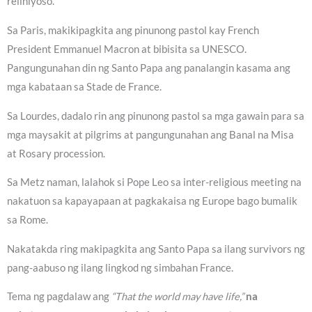
relihiyoso.
Sa Paris, makikipagkita ang pinunong pastol kay French
President Emmanuel Macron at bibisita sa UNESCO.
Pangungunahan din ng Santo Papa ang panalangin kasama ang
mga kabataan sa Stade de France.
Sa Lourdes, dadalo rin ang pinunong pastol sa mga gawain para sa
mga maysakit at pilgrims at pangungunahan ang Banal na Misa
at Rosary procession.
Sa Metz naman, lalahok si Pope Leo sa inter-religious meeting na
nakatuon sa kapayapaan at pagkakaisa ng Europe bago bumalik
sa Rome.
Nakatakda ring makipagkita ang Santo Papa sa ilang survivors ng
pang-aabuso ng ilang lingkod ng simbahan France.
Tema ng pagdalaw ang
“That the world may have life,”
na