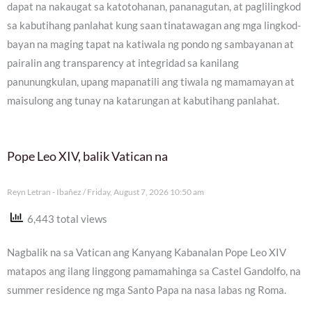
dapat na nakaugat sa katotohanan, pananagutan, at paglilingkod
sa kabutihang panlahat kung saan tinatawagan ang mga lingkod-
bayan na maging tapat na katiwala ng pondo ng sambayanan at
pairalin ang transparency at integridad sa kanilang
panunungkulan, upang mapanatili ang tiwala ng mamamayan at
maisulong ang tunay na katarungan at kabutihang panlahat.
Pope Leo XIV, balik Vatican na
Reyn Letran - Ibañez
Friday, August 7, 2026 10:50 am
6,443 total views
Nagbalik na sa Vatican ang Kanyang Kabanalan Pope Leo XIV
matapos ang ilang linggong pamamahinga sa Castel Gandolfo, na
summer residence ng mga Santo Papa na nasa labas ng Roma.