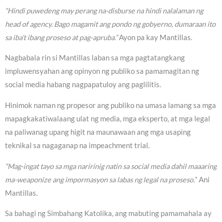
“Hindi puwedeng may perang na-disburse na hindi nalalaman ng
head of agency. Bago magamit ang pondo ng gobyerno, dumaraan ito
sa iba’t ibang proseso at pag-apruba.”
Ayon pa kay Mantillas.
Nagbabala rin si Mantillas laban sa mga pagtatangkang
impluwensyahan ang opinyon ng publiko sa pamamagitan ng
social media habang nagpapatuloy ang paglilitis.
Hinimok naman ng propesor ang publiko na umasa lamang sa mga
mapagkakatiwalaang ulat ng media, mga eksperto, at mga legal
na paliwanag upang higit na maunawaan ang mga usaping
teknikal sa nagaganap na impeachment trial.
“Mag-ingat tayo sa mga naririnig natin sa social media dahil maaaring
ma-weaponize ang impormasyon sa labas ng legal na proseso.
” Ani
Mantillas.
Sa bahagi ng Simbahang Katolika, ang mabuting pamamahala ay