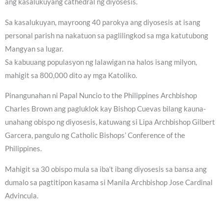
ang kasalukuyang cathedral ng diyosesis.
Sa kasalukuyan, mayroong 40 parokya ang diyosesis at isang
personal parish na nakatuon sa paglilingkod sa mga katutubong
Mangyan sa lugar.
Sa kabuuang populasyon ng lalawigan na halos isang milyon,
mahigit sa 800,000 dito ay mga Katoliko.
Pinangunahan ni Papal Nuncio to the Philippines Archbishop
Charles Brown ang pagluklok kay Bishop Cuevas bilang kauna-
unahang obispo ng diyosesis, katuwang si Lipa Archbishop Gilbert
Garcera, pangulo ng Catholic Bishops’ Conference of the
Philippines.
Mahigit sa 30 obispo mula sa iba’t ibang diyosesis sa bansa ang
dumalo sa pagtitipon kasama si Manila Archbishop Jose Cardinal
Advincula.