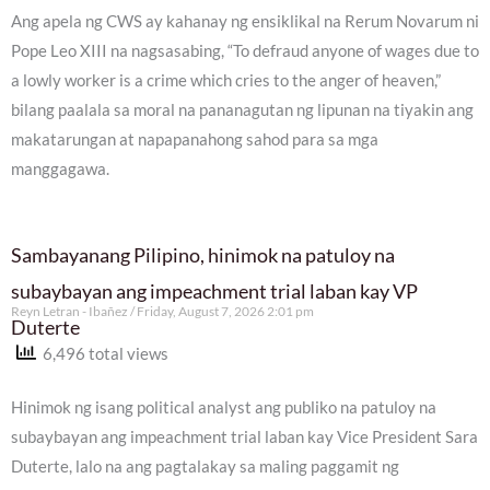
Ang apela ng CWS ay kahanay ng ensiklikal na Rerum Novarum ni
Pope Leo XIII na nagsasabing, “To defraud anyone of wages due to
a lowly worker is a crime which cries to the anger of heaven,”
bilang paalala sa moral na pananagutan ng lipunan na tiyakin ang
makatarungan at napapanahong sahod para sa mga
manggagawa.
Sambayanang Pilipino, hinimok na patuloy na
subaybayan ang impeachment trial laban kay VP
Reyn Letran - Ibañez
Friday, August 7, 2026 2:01 pm
Duterte
6,496 total views
Hinimok ng isang political analyst ang publiko na patuloy na
subaybayan ang impeachment trial laban kay Vice President Sara
Duterte, lalo na ang pagtalakay sa maling paggamit ng