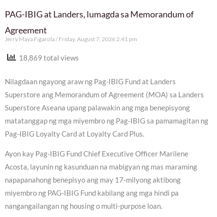
PAG-IBIG at Landers, lumagda sa Memorandum of
Agreement
Jerry Maya Figarola
Friday, August 7, 2026 2:41 pm
18,869 total views
Nilagdaan ngayong araw ng Pag-IBIG Fund at Landers
Superstore ang Memorandum of Agreement (MOA) sa Landers
Superstore Aseana upang palawakin ang mga benepisyong
matatanggap ng mga miyembro ng Pag-IBIG sa pamamagitan ng
Pag-IBIG Loyalty Card at Loyalty Card Plus.
Ayon kay Pag-IBIG Fund Chief Executive Officer Marilene
Acosta, layunin ng kasunduan na mabigyan ng mas maraming
napapanahong benepisyo ang may 17-milyong aktibong
miyembro ng PAG-IBIG Fund kabilang ang mga hindi pa
nangangailangan ng housing o multi-purpose loan.