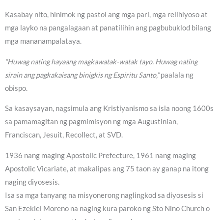
Kasabay nito, hinimok ng pastol ang mga pari, mga relihiyoso at
mga layko na pangalagaan at panatilihin ang pagbubuklod bilang
mga mananampalataya.
“Huwag nating hayaang magkawatak-watak tayo. Huwag nating
sirain ang pagkakaisang binigkis ng Espiritu Santo,”
paalala ng
obispo.
Sa kasaysayan, nagsimula ang Kristiyanismo sa isla noong 1600s
sa pamamagitan ng pagmimisyon ng mga Augustinian,
Franciscan, Jesuit, Recollect, at SVD.
1936 nang maging Apostolic Prefecture, 1961 nang maging
Apostolic Vicariate, at makalipas ang 75 taon ay ganap na itong
naging diyosesis.
Isa sa mga tanyang na misyonerong naglingkod sa diyosesis si
San Ezekiel Moreno na naging kura paroko ng Sto Nino Church o