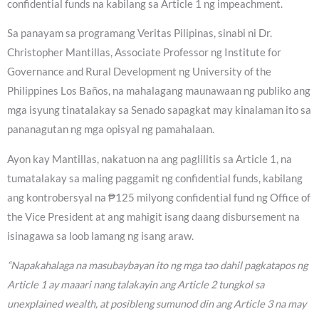
confidential funds na kabilang sa Article 1 ng impeachment.
Sa panayam sa programang Veritas Pilipinas, sinabi ni Dr.
Christopher Mantillas, Associate Professor ng Institute for
Governance and Rural Development ng University of the
Philippines Los Baños, na mahalagang maunawaan ng publiko ang
mga isyung tinatalakay sa Senado sapagkat may kinalaman ito sa
pananagutan ng mga opisyal ng pamahalaan.
Ayon kay Mantillas, nakatuon na ang paglilitis sa Article 1, na
tumatalakay sa maling paggamit ng confidential funds, kabilang
ang kontrobersyal na ₱125 milyong confidential fund ng Office of
the Vice President at ang mahigit isang daang disbursement na
isinagawa sa loob lamang ng isang araw.
“Napakahalaga na masubaybayan ito ng mga tao dahil pagkatapos ng
Article 1 ay maaari nang talakayin ang Article 2 tungkol sa
unexplained wealth, at posibleng sumunod din ang Article 3 na may