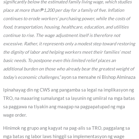
significantly below the estimated family living wage, which studies
place at more than ₱1,200 per day for a family of five. Inflation
continues to erode workers’ purchasing power, while the costs of
food, transportation, housing, healthcare, education, and utilities
continue to rise. The wage adjustment itself is therefore not
excessive. Rather, it represents only a modest step toward restoring
the dignity of labor and helping workers meet their families’ most
basic needs. To postpone even this limited relief places an
additional burden on those who already bear the greatest weight of
today’s economic challenges,”
ayon sa mensahe ni Bishop Alminaza
Ipinahayag din ng CWS ang pangamba sa legal na implikasyon ng
TRO, na maaaring sumalungat sa layunin ng umiiral na mga batas
sa paggawa na tiyakin ang maagap na pagpapatupad ng mga
wage order.
Hinimok ng grupo ang kagyat na pag-alis sa TRO, paggalang sa
mga batas ng labor laws hinggil sa implementasyon ng wage