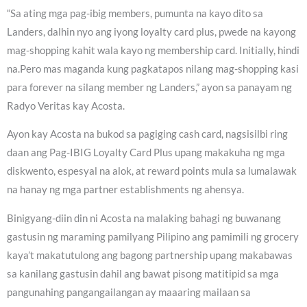
“Sa ating mga pag-ibig members, pumunta na kayo dito sa
Landers, dalhin nyo ang iyong loyalty card plus, pwede na kayong
mag-shopping kahit wala kayo ng membership card. Initially, hindi
na.Pero mas maganda kung pagkatapos nilang mag-shopping kasi
para forever na silang member ng Landers,” ayon sa panayam ng
Radyo Veritas kay Acosta.
Ayon kay Acosta na bukod sa pagiging cash card, nagsisilbi ring
daan ang Pag-IBIG Loyalty Card Plus upang makakuha ng mga
diskwento, espesyal na alok, at reward points mula sa lumalawak
na hanay ng mga partner establishments ng ahensya.
Binigyang-diin din ni Acosta na malaking bahagi ng buwanang
gastusin ng maraming pamilyang Pilipino ang pamimili ng grocery
kaya’t makatutulong ang bagong partnership upang makabawas
sa kanilang gastusin dahil ang bawat pisong matitipid sa mga
pangunahing pangangailangan ay maaaring mailaan sa