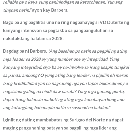
reliable pa o kaya yung paninindigan sa katotohanan. Yun ang
tingnan natin,”
ayon kay Barbers.
Bago pa ang paglilitis una na ring nagpahayag si VD Duterte ng
kanyang intensyon sa pagtakbo sa pangpanguluhan sa
nakatakdang halalan sa 2028.
Dagdag pa ni Barbers,
“Ang basehan po natin sa pagpili ng ating
mga leader sa 2028 ay yung number one ay integridad. Yung
kanyang integridad, siya ba ay na-involve sa isang usapin tungkol
sa pandarambong? O yung ating bang leader na pipiliin eh meron
bang kredibilidad yan na nagsabing ngayon tapos bukas dineny o
nagsisinungaling na hindi daw nasabi? Yung mga ganung punto,
dapat itong balansin mabuti ng ating mga kababayan kung ano
ang katangiang hahanapin natin sa susunod na halalan.”
Iginiit ng dating mambabatas ng Surigao del Norte na dapat
maging pangunahing batayan sa pagpili ng mga lider ang