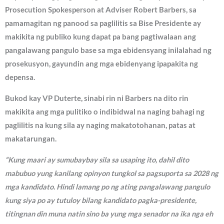
Prosecution Spokesperson at Adviser Robert Barbers, sa
pamamagitan ng panood sa paglilitis sa Bise Presidente ay
makikita ng publiko kung dapat pa bang pagtiwalaan ang
pangalawang pangulo base sa mga ebidensyang inilalahad ng
prosekusyon, gayundin ang mga ebidenyang ipapakita ng
depensa.
Bukod kay VP Duterte, sinabi rin ni Barbers na dito rin
makikita ang mga pulitiko o indibidwal na naging bahagi ng
paglilitis na kung sila ay naging makatotohanan, patas at
makatarungan.
“Kung maari ay sumubaybay sila sa usaping ito, dahil dito
mabubuo yung kanilang opinyon tungkol sa pagsuporta sa 2028 ng
mga kandidato. Hindi lamang po ng ating pangalawang pangulo
kung siya po ay tutuloy bilang kandidato pagka-presidente,
titingnan din muna natin sino ba yung mga senador na ika nga eh