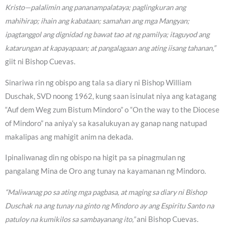
Kristo—palalimin ang pananampalataya; paglingkuran ang
mahihirap; ihain ang kabataan; samahan ang mga Mangyan;
ipagtanggol ang dignidad ng bawat tao at ng pamilya; itaguyod ang
katarungan at kapayapaan; at pangalagaan ang ating iisang tahanan,”
giit ni Bishop Cuevas.
Sinariwa rin ng obispo ang tala sa diary ni Bishop William
Duschak, SVD noong 1962, kung saan isinulat niya ang katagang
“Auf dem Weg zum Bistum Mindoro” o “On the way to the Diocese
of Mindoro” na aniya’y sa kasalukuyan ay ganap nang natupad
makalipas ang mahigit anim na dekada.
Ipinaliwanag din ng obispo na higit pa sa pinagmulan ng
pangalang Mina de Oro ang tunay na kayamanan ng Mindoro.
“Maliwanag po sa ating mga pagbasa, at maging sa diary ni Bishop
Duschak na ang tunay na ginto ng Mindoro ay ang Espiritu Santo na
patuloy na kumikilos sa sambayanang ito,”
ani Bishop Cuevas.