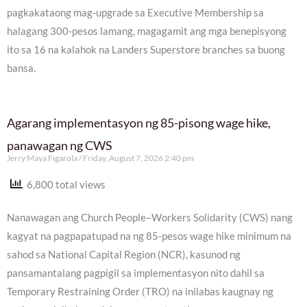
pagkakataong mag-upgrade sa Executive Membership sa
halagang 300-pesos lamang, magagamit ang mga benepisyong
ito sa 16 na kalahok na Landers Superstore branches sa buong
bansa.
Agarang implementasyon ng 85-pisong wage hike,
panawagan ng CWS
Jerry Maya Figarola
Friday, August 7, 2026 2:40 pm
6,800 total views
Nanawagan ang Church People–Workers Solidarity (CWS) nang
kagyat na pagpapatupad na ng 85-pesos wage hike minimum na
sahod sa National Capital Region (NCR), kasunod ng
pansamantalang pagpigil sa implementasyon nito dahil sa
Temporary Restraining Order (TRO) na inilabas kaugnay ng