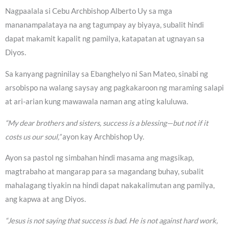
Nagpaalala si Cebu Archbishop Alberto Uy sa mga
mananampalataya na ang tagumpay ay biyaya, subalit hindi
dapat makamit kapalit ng pamilya, katapatan at ugnayan sa
Diyos.
Sa kanyang pagninilay sa Ebanghelyo ni San Mateo, sinabi ng
arsobispo na walang saysay ang pagkakaroon ng maraming salapi
at ari-arian kung mawawala naman ang ating kaluluwa.
“My dear brothers and sisters, success is a blessing—but not if it
costs us our soul,”
ayon kay Archbishop Uy.
Ayon sa pastol ng simbahan hindi masama ang magsikap,
magtrabaho at mangarap para sa magandang buhay, subalit
mahalagang tiyakin na hindi dapat nakakalimutan ang pamilya,
ang kapwa at ang Diyos.
“Jesus is not saying that success is bad. He is not against hard work,