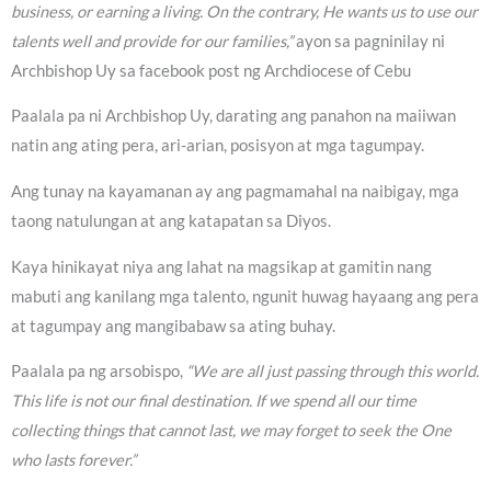
business, or earning a living. On the contrary, He wants us to use our
talents well and provide for our families,”
ayon sa pagninilay ni
Archbishop Uy sa facebook post ng Archdiocese of Cebu
Paalala pa ni Archbishop Uy, darating ang panahon na maiiwan
natin ang ating pera, ari-arian, posisyon at mga tagumpay.
Ang tunay na kayamanan ay ang pagmamahal na naibigay, mga
taong natulungan at ang katapatan sa Diyos.
Kaya hinikayat niya ang lahat na magsikap at gamitin nang
mabuti ang kanilang mga talento, ngunit huwag hayaang ang pera
at tagumpay ang mangibabaw sa ating buhay.
Paalala pa ng arsobispo,
“We are all just passing through this world.
This life is not our final destination. If we spend all our time
collecting things that cannot last, we may forget to seek the One
who lasts forever.”