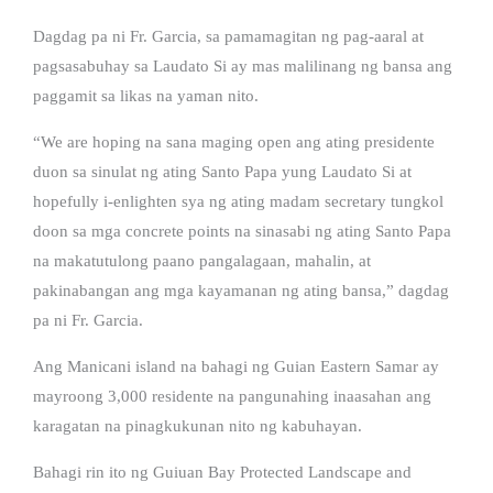
Dagdag pa ni Fr. Garcia, sa pamamagitan ng pag-aaral at
pagsasabuhay sa Laudato Si ay mas malilinang ng bansa ang
paggamit sa likas na yaman nito.
“We are hoping na sana maging open ang ating presidente
duon sa sinulat ng ating Santo Papa yung Laudato Si at
hopefully i-enlighten sya ng ating madam secretary tungkol
doon sa mga concrete points na sinasabi ng ating Santo Papa
na makatutulong paano pangalagaan, mahalin, at
pakinabangan ang mga kayamanan ng ating bansa,” dagdag
pa ni Fr. Garcia.
Ang Manicani island na bahagi ng Guian Eastern Samar ay
mayroong 3,000 residente na pangunahing inaasahan ang
karagatan na pinagkukunan nito ng kabuhayan.
Bahagi rin ito ng Guiuan Bay Protected Landscape and