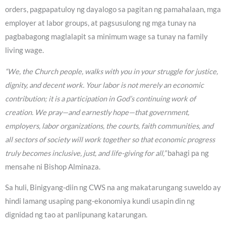
orders, pagpapatuloy ng dayalogo sa pagitan ng pamahalaan, mga
employer at labor groups, at pagsusulong ng mga tunay na
pagbabagong maglalapit sa minimum wage sa tunay na family
living wage.
“We, the Church people, walks with you in your struggle for justice,
dignity, and decent work. Your labor is not merely an economic
contribution; it is a participation in God’s continuing work of
creation. We pray—and earnestly hope—that government,
employers, labor organizations, the courts, faith communities, and
all sectors of society will work together so that economic progress
truly becomes inclusive, just, and life-giving for all,”
bahagi pa ng
mensahe ni Bishop Alminaza.
Sa huli, Binigyang-diin ng CWS na ang makatarungang suweldo ay
hindi lamang usaping pang-ekonomiya kundi usapin din ng
dignidad ng tao at panlipunang katarungan.