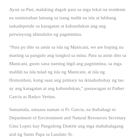
Ayon sa Pari, malaking dagok para sa mga lokal na residente
na naninirahan lamang sa isang maliit na isla at lubhang
nakadepende sa karagatan at kabundukan ang ang
perwisyong idinudulot ng pagmimina.
“Para po dito sa amin sa isla ng Manicani, we are hoping na
marinig sa pangulo ang tungkol sa mina. Para sa amin dito sa
Manicani, gusto sana naming itigil ang pagmimina, sa mga
maliliit na isla tulad ng isla ng Manicani, at isla ng
Homonhon, kung saan ang primary na ikinabubuhay ng tao
ay ang karagatan at ang kabundukan,” panawagan ni Father
Garcia as Radyo Veritas.
Samantala, umaasa naman si Fr. Garcia, na ibabahagi ni
Department of Environment and Natural Resources Secretary
Gina Lopez kay Pangulong Duterte ang mga mahahalagang
aral ng Santo Papa sa Laudato Si.