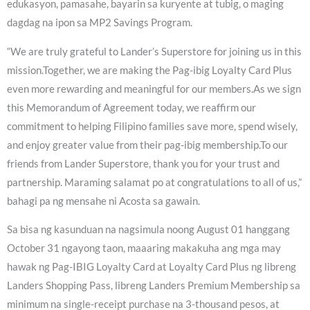
edukasyon, pamasahe, bayarin sa kuryente at tubig, o maging
dagdag na ipon sa MP2 Savings Program.
“We are truly grateful to Lander’s Superstore for joining us in this
mission.Together, we are making the Pag-ibig Loyalty Card Plus
even more rewarding and meaningful for our members.As we sign
this Memorandum of Agreement today, we reaffirm our
commitment to helping Filipino families save more, spend wisely,
and enjoy greater value from their pag-ibig membership.To our
friends from Lander Superstore, thank you for your trust and
partnership. Maraming salamat po at congratulations to all of us,”
bahagi pa ng mensahe ni Acosta sa gawain.
Sa bisa ng kasunduan na nagsimula noong August 01 hanggang
October 31 ngayong taon, maaaring makakuha ang mga may
hawak ng Pag-IBIG Loyalty Card at Loyalty Card Plus ng libreng
Landers Shopping Pass, libreng Landers Premium Membership sa
minimum na single-receipt purchase na 3-thousand pesos, at