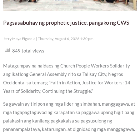
Pagsasabuhay ng prophetic justice, pangako ng CWS
Jerry Maya Figarola
Thursday, August 6, 2026 1:30 pm
849 total views
Matagumpay na naidaos ng Church People Workers Solidarity
ang ikatlong General Assembly nito sa Talisay City, Negros
Occidental sa temang “Faith in Action, Justice for Workers: 14
Years of Solidarity, Continuing the Struggle.”
Sa gawain ay tinipon ang mga lider ng simbahan, manggagawa, at
mga tagapagtaguyod ng karapatan sa paggawa upang higit pang
palakasin ang kanilang pagkakaisa sa pagsusulong ng
pananampalataya, katarungan, at dignidad ng mga manggagawa.