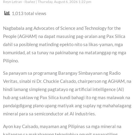
Reyn Letran - Ibañez
Thursday, August 6, 2026 1:22 pm
1,013 total views
Nagbabala ang Advocates of Science and Technology for the
People (AGHAM) na dapat masusing pag-aralan ang Pax Silica
dahil sa posibleng matinding epekto nito sa likas-yaman, mga
komunidad, at sa tunay na pakinabang na matatanggap ng mga
Pilipino.
Sa panayam sa programang Barangay Simbayanan ng Radio
Veritas, sinabi ni Dr. Chuckie Calsado, chairperson ng AGHAM, na
hindi lamang simpleng pagtatayo ng artificial intelligence (AI)
hub ang saklaw ng Pax Silica kundi bahagi ito ng mas malawak na
pandaigdigang plano upang matiyak ang suplay ng mahahalagang
mineral para sa semiconductor at AI industries.
Ayon kay Calsado, mayaman ang Pilipinas sa mga mineral na
kailangan sa makabagong teknolohiya ngunit nananatiling