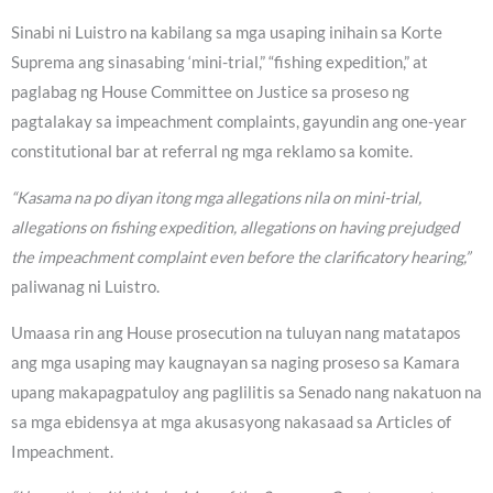
Sinabi ni Luistro na kabilang sa mga usaping inihain sa Korte
Suprema ang sinasabing ‘mini-trial,” “fishing expedition,” at
paglabag ng House Committee on Justice sa proseso ng
pagtalakay sa impeachment complaints, gayundin ang one-year
constitutional bar at referral ng mga reklamo sa komite.
“Kasama na po diyan itong mga allegations nila on mini-trial,
allegations on fishing expedition, allegations on having prejudged
the impeachment complaint even before the clarificatory hearing,”
paliwanag ni Luistro.
Umaasa rin ang House prosecution na tuluyan nang matatapos
ang mga usaping may kaugnayan sa naging proseso sa Kamara
upang makapagpatuloy ang paglilitis sa Senado nang nakatuon na
sa mga ebidensya at mga akusasyong nakasaad sa Articles of
Impeachment.