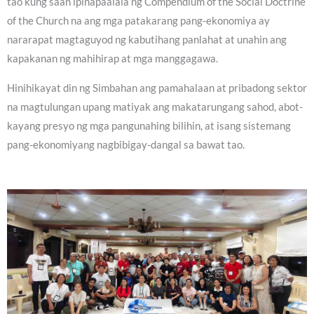
tao kung saan ipinapaalala ng Compendium of the Social Doctrine
of the Church na ang mga patakarang pang-ekonomiya ay
nararapat magtaguyod ng kabutihang panlahat at unahin ang
kapakanan ng mahihirap at mga manggagawa.
Hinihikayat din ng Simbahan ang pamahalaan at pribadong sektor
na magtulungan upang matiyak ang makatarungang sahod, abot-
kayang presyo ng mga pangunahing bilihin, at isang sistemang
pang-ekonomiyang nagbibigay-dangal sa bawat tao.