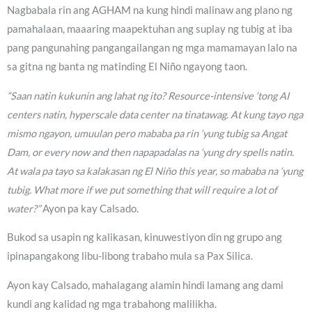
Nagbabala rin ang AGHAM na kung hindi malinaw ang plano ng
pamahalaan, maaaring maapektuhan ang suplay ng tubig at iba
pang pangunahing pangangailangan ng mga mamamayan lalo na
sa gitna ng banta ng matinding El Niño ngayong taon.
“Saan natin kukunin ang lahat ng ito? Resource-intensive ‘tong AI
centers natin, hyperscale data center na tinatawag. At kung tayo nga
mismo ngayon, umuulan pero mababa pa rin ‘yung tubig sa Angat
Dam, or every now and then napapadalas na ‘yung dry spells natin.
At wala pa tayo sa kalakasan ng El Niño this year, so mababa na ‘yung
tubig. What more if we put something that will require a lot of
water?”
Ayon pa kay Calsado.
Bukod sa usapin ng kalikasan, kinuwestiyon din ng grupo ang
ipinapangakong libu-libong trabaho mula sa Pax Silica.
Ayon kay Calsado, mahalagang alamin hindi lamang ang dami
kundi ang kalidad ng mga trabahong malilikha.