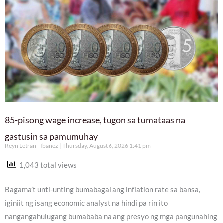
85-pisong wage increase, tugon sa tumataas na
gastusin sa pamumuhay
Reyn Letran - Ibañez
Thursday, August 6, 2026 1:41 pm
1,043 total views
Bagama’t unti-unting bumabagal ang inflation rate sa bansa,
iginiit ng isang economic analyst na hindi pa rin ito
nangangahulugang bumababa na ang presyo ng mga pangunahing