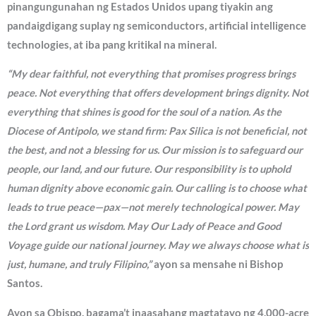
pinangungunahan ng Estados Unidos upang tiyakin ang
pandaigdigang suplay ng semiconductors, artificial intelligence
technologies, at iba pang kritikal na mineral.
“My dear faithful, not everything that promises progress brings
peace. Not everything that offers development brings dignity. Not
everything that shines is good for the soul of a nation. As the
Diocese of Antipolo, we stand firm: Pax Silica is not beneficial, not
the best, and not a blessing for us. Our mission is to safeguard our
people, our land, and our future. Our responsibility is to uphold
human dignity above economic gain. Our calling is to choose what
leads to true peace—pax—not merely technological power. May
the Lord grant us wisdom. May Our Lady of Peace and Good
Voyage guide our national journey. May we always choose what is
just, humane, and truly Filipino,”
ayon sa mensahe ni Bishop
Santos.
Ayon sa Obispo, bagama’t inaasahang magtatayo ng 4,000-acre