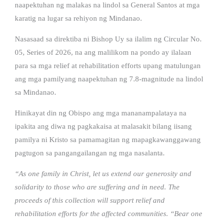
naapektuhan ng malakas na lindol sa General Santos at mga
karatig na lugar sa rehiyon ng Mindanao.
Nasasaad sa direktiba ni Bishop Uy sa ilalim ng Circular No.
05, Series of 2026, na ang malilikom na pondo ay ilalaan
para sa mga relief at rehabilitation efforts upang matulungan
ang mga pamilyang naapektuhan ng 7.8-magnitude na lindol
sa Mindanao.
Hinikayat din ng Obispo ang mga mananampalataya na
ipakita ang diwa ng pagkakaisa at malasakit bilang iisang
pamilya ni Kristo sa pamamagitan ng mapagkawanggawang
pagtugon sa pangangailangan ng mga nasalanta.
“As one family in Christ, let us extend our generosity and
solidarity to those who are suffering and in need. The
proceeds of this collection will support relief and
rehabilitation efforts for the affected communities. “Bear one