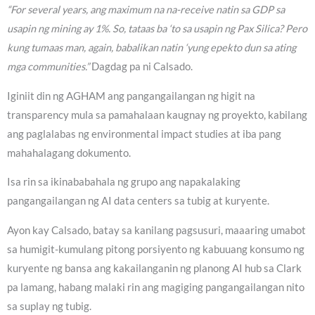
“For several years, ang maximum na na-receive natin sa GDP sa
usapin ng mining ay 1%. So, tataas ba ‘to sa usapin ng Pax Silica? Pero
kung tumaas man, again, babalikan natin ‘yung epekto dun sa ating
mga communities.”
Dagdag pa ni Calsado.
Iginiit din ng AGHAM ang pangangailangan ng higit na
transparency mula sa pamahalaan kaugnay ng proyekto, kabilang
ang paglalabas ng environmental impact studies at iba pang
mahahalagang dokumento.
Isa rin sa ikinababahala ng grupo ang napakalaking
pangangailangan ng AI data centers sa tubig at kuryente.
Ayon kay Calsado, batay sa kanilang pagsusuri, maaaring umabot
sa humigit-kumulang pitong porsiyento ng kabuuang konsumo ng
kuryente ng bansa ang kakailanganin ng planong AI hub sa Clark
pa lamang, habang malaki rin ang magiging pangangailangan nito
sa suplay ng tubig.