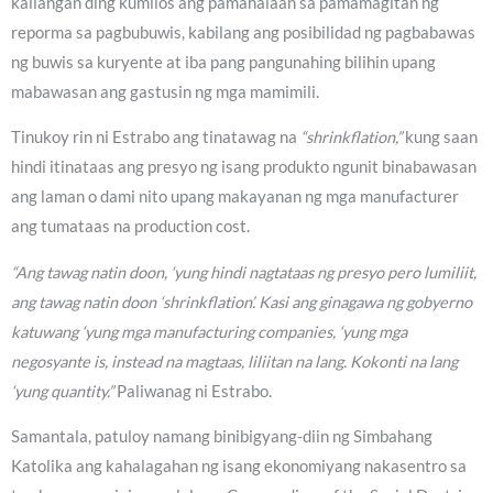
kailangan ding kumilos ang pamahalaan sa pamamagitan ng
reporma sa pagbubuwis, kabilang ang posibilidad ng pagbabawas
ng buwis sa kuryente at iba pang pangunahing bilihin upang
mabawasan ang gastusin ng mga mamimili.
Tinukoy rin ni Estrabo ang tinatawag na
“shrinkflation,”
kung saan
hindi itinataas ang presyo ng isang produkto ngunit binabawasan
ang laman o dami nito upang makayanan ng mga manufacturer
ang tumataas na production cost.
“Ang tawag natin doon, ‘yung hindi nagtataas ng presyo pero lumiliit,
ang tawag natin doon ‘shrinkflation’. Kasi ang ginagawa ng gobyerno
katuwang ‘yung mga manufacturing companies, ‘yung mga
negosyante is, instead na magtaas, liliitan na lang. Kokonti na lang
‘yung quantity.”
Paliwanag ni Estrabo.
Samantala, patuloy namang binibigyang-diin ng Simbahang
Katolika ang kahalagahan ng isang ekonomiyang nakasentro sa