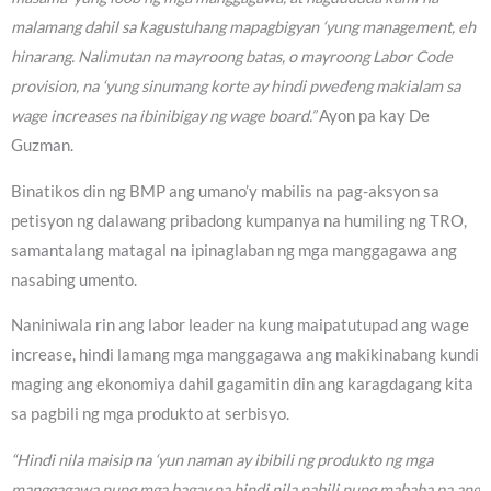
malamang dahil sa kagustuhang mapagbigyan ‘yung management, eh
hinarang. Nalimutan na mayroong batas, o mayroong Labor Code
provision, na ‘yung sinumang korte ay hindi pwedeng makialam sa
wage increases na ibinibigay ng wage board.”
Ayon pa kay De
Guzman.
Binatikos din ng BMP ang umano’y mabilis na pag-aksyon sa
petisyon ng dalawang pribadong kumpanya na humiling ng TRO,
samantalang matagal na ipinaglaban ng mga manggagawa ang
nasabing umento.
Naniniwala rin ang labor leader na kung maipatutupad ang wage
increase, hindi lamang mga manggagawa ang makikinabang kundi
maging ang ekonomiya dahil gagamitin din ang karagdagang kita
sa pagbili ng mga produkto at serbisyo.
“Hindi nila maisip na ‘yun naman ay ibibili ng produkto ng mga
manggagawa nung mga bagay na hindi nila nabili nung mababa pa ang