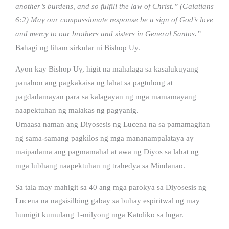
another’s burdens, and so fulfill the law of Christ.” (Galatians
6:2) May our compassionate response be a sign of God’s love
and mercy to our brothers and sisters in General Santos.”
Bahagi ng liham sirkular ni Bishop Uy.
Ayon kay Bishop Uy, higit na mahalaga sa kasalukuyang
panahon ang pagkakaisa ng lahat sa pagtulong at
pagdadamayan para sa kalagayan ng mga mamamayang
naapektuhan ng malakas ng pagyanig.
Umaasa naman ang Diyosesis ng Lucena na sa pamamagitan
ng sama-samang pagkilos ng mga mananampalataya ay
maipadama ang pagmamahal at awa ng Diyos sa lahat ng
mga lubhang naapektuhan ng trahedya sa Mindanao.
Sa tala may mahigit sa 40 ang mga parokya sa Diyosesis ng
Lucena na nagsisilbing gabay sa buhay espiritwal ng may
humigit kumulang 1-milyong mga Katoliko sa lugar.