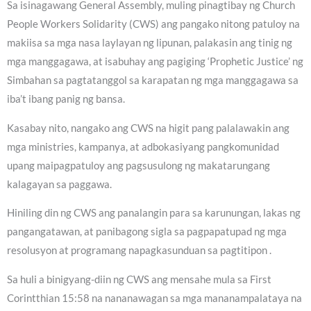
Sa isinagawang General Assembly, muling pinagtibay ng Church
People Workers Solidarity (CWS) ang pangako nitong patuloy na
makiisa sa mga nasa laylayan ng lipunan, palakasin ang tinig ng
mga manggagawa, at isabuhay ang pagiging ‘Prophetic Justice’ ng
Simbahan sa pagtatanggol sa karapatan ng mga manggagawa sa
iba’t ibang panig ng bansa.
Kasabay nito, nangako ang CWS na higit pang palalawakin ang
mga ministries, kampanya, at adbokasiyang pangkomunidad
upang maipagpatuloy ang pagsusulong ng makatarungang
kalagayan sa paggawa.
Hiniling din ng CWS ang panalangin para sa karunungan, lakas ng
pangangatawan, at panibagong sigla sa pagpapatupad ng mga
resolusyon at programang napagkasunduan sa pagtitipon .
Sa huli a binigyang-diin ng CWS ang mensahe mula sa First
Corintthian 15:58 na nananawagan sa mga mananampalataya na