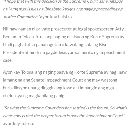
“I hope that with this decision of the Supreme Court, sana natapos
na ’yung mga issues na ibinabato kaugnay ng naging proceeding ng
Justice Committee,”
ayon kay Luistro.
Nilinaw naman ni private prosecutor at legal spokesperson Atty.
Benjamin Tolosa Jr. na ang naging desisyon ng Korte Suprema ay
hindi paghatol sa pananagutan o kawalang-sala ng Bise
Presidente at hindi rin pagdedesisyon sa merito ng impeachment
case.
Ayon kay Tolosa, ang naging pasya ng Korte Suprema ay naglinaw
lamang na ang Senate Impeachment Court ang may wastong
hurisdiksyon upang dinggin ang kaso at timbangin ang mga
ebidensya ng magkabilang panig.
“So what the Supreme Court decision settled is the forum. So what’s
clear now is that the proper forum is now the Impeachment Court,”
ayon kay Tolosa.