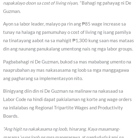
napakalayo doon sa cost of living niyan, “
Bahagi ng pahayag ni De
Guzman.
Ayon sa labor leader, malayo pa rin ang ₱85 wage increase sa
tunay na halaga ng pamumuhay o cost of living ng isang pamilya
na tinatayang aabot na sa mahigit ₱1,300 kung saan mas mataas
din ang naunang panukalang umentong nais ng mga labor groups.
Pagbabahagi ni De Guzman, bukod sa mas mababang umento na
naaprubahan ay mas nakasasama ng loob sa mga manggagawa
ang pagharang sa implementasyon nito.
Binigyang diin din ni De Guzman na malinaw na nakasaad sa
Labor Code na hindi dapat pakialaman ng korte ang wage orders
na inilalabas ng Regional Tripartite Wages and Productivity
Boards.
“Ang higit na nakakasama ng loob, hinarang. Kaya masamang-
masama ‘yung loob ng mga manggagawa, at nagdududa kami na