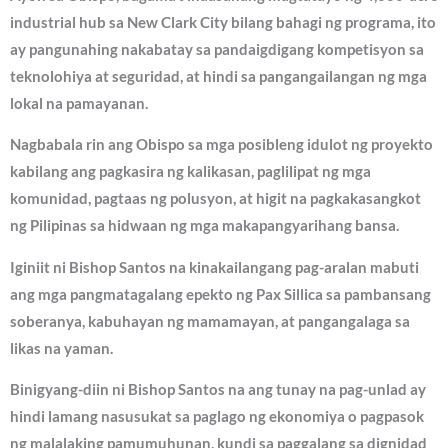
industrial hub sa New Clark City bilang bahagi ng programa, ito
ay pangunahing nakabatay sa pandaigdigang kompetisyon sa
teknolohiya at seguridad, at hindi sa pangangailangan ng mga
lokal na pamayanan.
Nagbabala rin ang Obispo sa mga posibleng idulot ng proyekto
kabilang ang pagkasira ng kalikasan, paglilipat ng mga
komunidad, pagtaas ng polusyon, at higit na pagkakasangkot
ng Pilipinas sa hidwaan ng mga makapangyarihang bansa.
Iginiit ni Bishop Santos na kinakailangang pag-aralan mabuti
ang mga pangmatagalang epekto ng Pax Sillica sa pambansang
soberanya, kabuhayan ng mamamayan, at pangangalaga sa
likas na yaman.
Binigyang-diin ni Bishop Santos na ang tunay na pag-unlad ay
hindi lamang nasusukat sa paglago ng ekonomiya o pagpasok
ng malalaking pamumuhunan, kundi sa paggalang sa dignidad