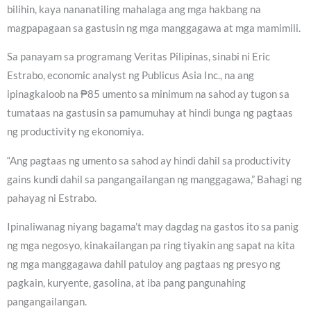
bilihin, kaya nananatiling mahalaga ang mga hakbang na
magpapagaan sa gastusin ng mga manggagawa at mga mamimili.
Sa panayam sa programang Veritas Pilipinas, sinabi ni Eric
Estrabo, economic analyst ng Publicus Asia Inc., na ang
ipinagkaloob na ₱85 umento sa minimum na sahod ay tugon sa
tumataas na gastusin sa pamumuhay at hindi bunga ng pagtaas
ng productivity ng ekonomiya.
“Ang pagtaas ng umento sa sahod ay hindi dahil sa productivity
gains kundi dahil sa pangangailangan ng manggagawa,” Bahagi ng
pahayag ni Estrabo.
Ipinaliwanag niyang bagama’t may dagdag na gastos ito sa panig
ng mga negosyo, kinakailangan pa ring tiyakin ang sapat na kita
ng mga manggagawa dahil patuloy ang pagtaas ng presyo ng
pagkain, kuryente, gasolina, at iba pang pangunahing
pangangailangan.