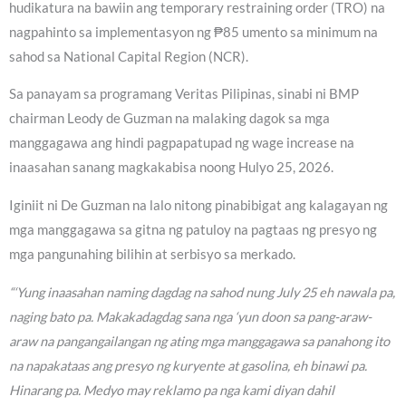
hudikatura na bawiin ang temporary restraining order (TRO) na
nagpahinto sa implementasyon ng ₱85 umento sa minimum na
sahod sa National Capital Region (NCR).
Sa panayam sa programang Veritas Pilipinas, sinabi ni BMP
chairman Leody de Guzman na malaking dagok sa mga
manggagawa ang hindi pagpapatupad ng wage increase na
inaasahan sanang magkakabisa noong Hulyo 25, 2026.
Iginiit ni De Guzman na lalo nitong pinabibigat ang kalagayan ng
mga manggagawa sa gitna ng patuloy na pagtaas ng presyo ng
mga pangunahing bilihin at serbisyo sa merkado.
“‘Yung inaasahan naming dagdag na sahod nung July 25 eh nawala pa,
naging bato pa. Makakadagdag sana nga ‘yun doon sa pang-araw-
araw na pangangailangan ng ating mga manggagawa sa panahong ito
na napakataas ang presyo ng kuryente at gasolina, eh binawi pa.
Hinarang pa. Medyo may reklamo pa nga kami diyan dahil