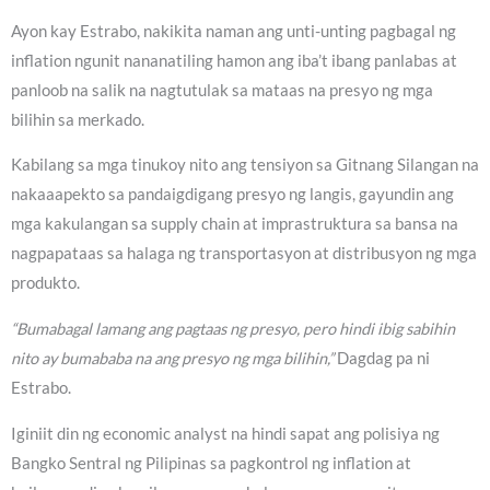
Ayon kay Estrabo, nakikita naman ang unti-unting pagbagal ng
inflation ngunit nananatiling hamon ang iba’t ibang panlabas at
panloob na salik na nagtutulak sa mataas na presyo ng mga
bilihin sa merkado.
Kabilang sa mga tinukoy nito ang tensiyon sa Gitnang Silangan na
nakaaapekto sa pandaigdigang presyo ng langis, gayundin ang
mga kakulangan sa supply chain at imprastruktura sa bansa na
nagpapataas sa halaga ng transportasyon at distribusyon ng mga
produkto.
“Bumabagal lamang ang pagtaas ng presyo, pero hindi ibig sabihin
nito ay bumababa na ang presyo ng mga bilihin,”
Dagdag pa ni
Estrabo.
Iginiit din ng economic analyst na hindi sapat ang polisiya ng
Bangko Sentral ng Pilipinas sa pagkontrol ng inflation at