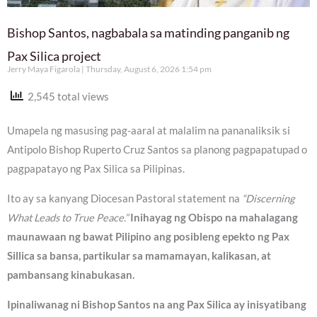
Bishop Santos, nagbabala sa matinding panganib ng
Pax Silica project
Jerry Maya Figarola
Thursday, August 6, 2026 1:54 pm
2,545 total views
Umapela ng masusing pag-aaral at malalim na pananaliksik si
Antipolo Bishop Ruperto Cruz Santos sa planong pagpapatupad o
pagpapatayo ng Pax Silica sa Pilipinas.
Ito ay sa kanyang Diocesan Pastoral statement na
“Discerning
What Leads to True Peace.”
Inihayag ng Obispo na mahalagang
maunawaan ng bawat Pilipino ang posibleng epekto ng Pax
Sillica sa bansa, partikular sa mamamayan, kalikasan, at
pambansang kinabukasan.
Ipinaliwanag ni Bishop Santos na ang Pax Silica ay inisyatibang