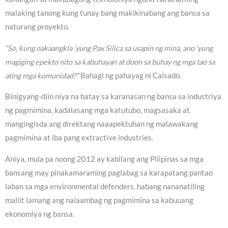
malaking tanong kung tunay bang makikinabang ang bansa sa
naturang proyekto.
“So, kung nakaangkla ‘yung Pax Silica sa usapin ng mina, ano ‘yung
magiging epekto nito sa kabuhayan at doon sa buhay ng mga tao sa
ating mga komunidad?”
Bahagi ng pahayag ni Calsado.
Binigyang-diin niya na batay sa karanasan ng bansa sa industriya
ng pagmimina, kadalasang mga katutubo, magsasaka at
mangingisda ang direktang naaapektuhan ng malawakang
pagmimina at iba pang extractive industries.
Aniya, mula pa noong 2012 ay kabilang ang Pilipinas sa mga
bansang may pinakamaraming paglabag sa karapatang pantao
laban sa mga environmental defenders, habang nananatiling
maliit lamang ang naiaambag ng pagmimina sa kabuuang
ekonomiya ng bansa.