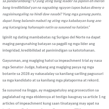
sa pandarambong? O yung ating bang leader na pipiliin eh meron
bang kredibilidad yan na nagsabing ngayon tapos bukas dineny o
nagsisinungaling na hindi daw nasabi? Yung mga ganung punto,
dapat itong balansin mabuti ng ating mga kababayan kung ano
ang katangiang hahanapin natin sa susunod na halalan.”
Iginiit ng dating mambabatas ng Surigao del Norte na dapat
maging pangunahing batayan sa pagpili ng mga lider ang
integridad, kredibilidad at paninindigan sa katotohanan.
Gayunman, ang magiging hatol sa impeachment trial ay nasa
mga Senator-Judge, habang ang magiging pasya ng mga
botante sa 2028 ay nakasalalay sa kanilang sariling pagsusuri
sa mga kandidato at sa kanilang mga plataporma at rekord.
Sa susunod na linggo, ay magpapatuloy ang prosecution sa
paglalahad ng mga ebidensya at testigo kaugnay sa article 1 ng
articles of impeachment kung saan tinatayang may apat na