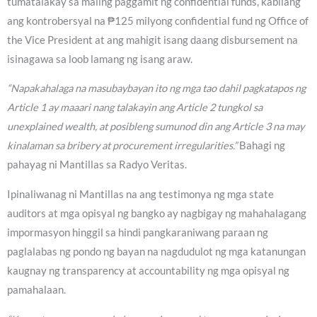
tumatalakay sa maling paggamit ng confidential funds, kabilang
ang kontrobersyal na ₱125 milyong confidential fund ng Office of
the Vice President at ang mahigit isang daang disbursement na
isinagawa sa loob lamang ng isang araw.
“Napakahalaga na masubaybayan ito ng mga tao dahil pagkatapos ng
Article 1 ay maaari nang talakayin ang Article 2 tungkol sa
unexplained wealth, at posibleng sumunod din ang Article 3 na may
kinalaman sa bribery at procurement irregularities.”
Bahagi ng
pahayag ni Mantillas sa Radyo Veritas.
Ipinaliwanag ni Mantillas na ang testimonya ng mga state
auditors at mga opisyal ng bangko ay nagbigay ng mahahalagang
impormasyon hinggil sa hindi pangkaraniwang paraan ng
paglalabas ng pondo ng bayan na nagdudulot ng mga katanungan
kaugnay ng transparency at accountability ng mga opisyal ng
pamahalaan.