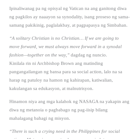
Ipinaliwanag pa ng opisyal ng Vatican na ang ganitong diwa
ng pagkilos ay naaayon sa synodality, isang proseso ng sama-
samang pakikinig, paglalakbay, at pagpapasya ng Simbahan.
“A solitary Christian is no Christian… If we are going to
move forward, we must always move forward in a synodal
fashion—together on the way,”
dagdag ng nuncio.
Kinilala rin ni Archbishop Brown ang matinding
pangangailangan ng bansa para sa social action, lalo na sa
harap ng patuloy na hamon ng kahirapan, katiwalian,
kakulangan sa edukasyon, at malnutrisyon.
Hinamon niya ang mga kalahok ng NASAGA na yakapin ang
diwa ng metanoia o pagbabago ng pag-iisip bilang
mahalagang bahagi ng misyon.
“There is such a crying need in the Philippines for social