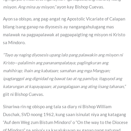
misyon. Ang mina ay misyon,”
ayon kay Bishop Cuevas.
Ayon sa obispo, ang pag-angat ng Apostolic Vicariate of Calapan
bilang isang ganap na diyosesis ay nangangahulugang mas
malawak na pagpapalawak at pagpapaigting ng misyon ni Kristo
sa Mindoro.
“Tayo ay naging diyosesis upang lalo pang palawakin ang misyon ni
Kristo—palalimin ang pananampalataya; paglingkuran ang
mahihirap; ihain ang kabataan; samahan ang mga Mangyan;
ipagtanggol ang dignidad ng bawat tao at ng pamilya; itaguyod ang
katarungan at kapayapaan; at pangalagaan ang ating iisang tahanan,”
giit ni Bishop Cuevas.
Sinariwa rin ng obispo ang tala sa diary ni Bishop William
Duschak, SVD noong 1962, kung saan isinulat niya ang katagang
“Auf dem Weg zum Bistum Mindoro” o “On the way to the Diocese
of Mindoro” na aniya’y sa kasalukuyan ay ganap nang natupad