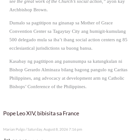
see the great work of the Church’s social action,”
ayon kay
Archbishop Brown.
Dumalo sa pagtitipon na ginanap sa Mother of Grace
Convention Center sa Tagaytay City ang humigit-kumulang
500 delegado mula sa iba’t ibang social action centers ng 85
ecclesiastical jurisdictions sa buong bansa.
Kasabay ng pagtitipon ang panunumpa sa katungkulan ni
Bishop Gerardo Alminaza bilang bagong pangulo ng Caritas
Philippines, ang advocacy at development arm ng Catholic
Bishops’ Conference of the Philippines.
Pope Leo XIV, bibisita sa France
Marian Pulgo
Saturday, August 8, 2026 7:16 pm