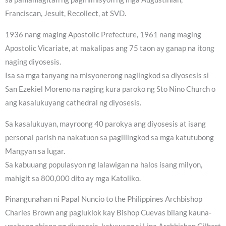
Franciscan, Jesuit, Recollect, at SVD.
1936 nang maging Apostolic Prefecture, 1961 nang maging
Apostolic Vicariate, at makalipas ang 75 taon ay ganap na itong
naging diyosesis.
Isa sa mga tanyang na misyonerong naglingkod sa diyosesis si
San Ezekiel Moreno na naging kura paroko ng Sto Nino Church o
ang kasalukuyang cathedral ng diyosesis.
Sa kasalukuyan, mayroong 40 parokya ang diyosesis at isang
personal parish na nakatuon sa paglilingkod sa mga katutubong
Mangyan sa lugar.
Sa kabuuang populasyon ng lalawigan na halos isang milyon,
mahigit sa 800,000 dito ay mga Katoliko.
Pinangunahan ni Papal Nuncio to the Philippines Archbishop
Charles Brown ang pagluklok kay Bishop Cuevas bilang kauna-