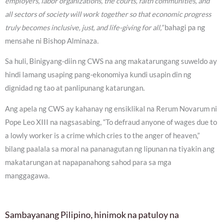
employers, labor organizations, the courts, faith communities, and
all sectors of society will work together so that economic progress
truly becomes inclusive, just, and life-giving for all,”
bahagi pa ng
mensahe ni Bishop Alminaza.
Sa huli, Binigyang-diin ng CWS na ang makatarungang suweldo ay
hindi lamang usaping pang-ekonomiya kundi usapin din ng
dignidad ng tao at panlipunang katarungan.
Ang apela ng CWS ay kahanay ng ensiklikal na Rerum Novarum ni
Pope Leo XIII na nagsasabing, “To defraud anyone of wages due to
a lowly worker is a crime which cries to the anger of heaven,”
bilang paalala sa moral na pananagutan ng lipunan na tiyakin ang
makatarungan at napapanahong sahod para sa mga
manggagawa.
Sambayanang Pilipino, hinimok na patuloy na