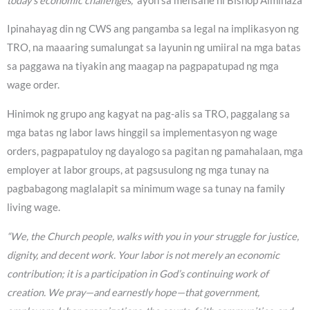
today’s economic challenges,”
ayon sa mensahe ni Bishop Alminaza
Ipinahayag din ng CWS ang pangamba sa legal na implikasyon ng
TRO, na maaaring sumalungat sa layunin ng umiiral na mga batas
sa paggawa na tiyakin ang maagap na pagpapatupad ng mga
wage order.
Hinimok ng grupo ang kagyat na pag-alis sa TRO, paggalang sa
mga batas ng labor laws hinggil sa implementasyon ng wage
orders, pagpapatuloy ng dayalogo sa pagitan ng pamahalaan, mga
employer at labor groups, at pagsusulong ng mga tunay na
pagbabagong maglalapit sa minimum wage sa tunay na family
living wage.
“We, the Church people, walks with you in your struggle for justice,
dignity, and decent work. Your labor is not merely an economic
contribution; it is a participation in God’s continuing work of
creation. We pray—and earnestly hope—that government,