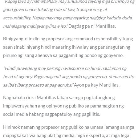
“Kapag tayo ay namamahala, may sinusunod tayong mga prinsipyo ng
good governance tulad ng rule of law, transparency, at
accountability. Kapag may mga pangyayaring nagiging kaduda-duda,
mahalagang mabigyang-linaw ito.”
Dagdag pa ni Mantillas.
Binigyang-diin din ng propesor ang command responsibility, kung
saan sinabi niyang hindi maaaring ihiwalay ang pananagutan ng
pinuno ng isang ahensya sa paggamit ng pondo ng gobyerno.
“Hindi puwedeng may perang na-disburse na hindi nalalaman ng
head of agency. Bago magamit ang pondo ng gobyerno, dumaraan ito
sa iba’t ibang proseso at pag-apruba.”
Ayon pa kay Mantillas.
Nagbabala rin si Mantillas laban sa mga pagtatangkang
impluwensyahan ang opinyon ng publiko sa pamamagitan ng
social media habang nagpapatuloy ang paglilitis.
Hinimok naman ng propesor ang publiko na umasa lamang sa mga
mapagkakatiwalaang ulat ng media, mga eksperto, at mga legal