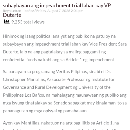
subaybayan ang impeachment trial laban kay VP
Reyn Letran - Ibañez
Friday, August 7, 2026 2:01 pm
Duterte
9,253 total views
Hinimok ng isang political analyst ang publiko na patuloy na
subaybayan ang impeachment trial laban kay Vice President Sara
Duterte, lalo na ang pagtalakay sa maling paggamit ng
confidential funds na kabilang sa Article 1 ng impeachment.
Sa panayam sa programang Veritas Pilipinas, sinabi ni Dr.
Christopher Mantillas, Associate Professor ng Institute for
Governance and Rural Development ng University of the
Philippines Los Baños, na mahalagang maunawaan ng publiko ang
mga isyung tinatalakay sa Senado sapagkat may kinalaman ito sa
pananagutan ng mga opisyal ng pamahalaan.
Ayon kay Mantillas, nakatuon na ang paglilitis sa Article 1, na