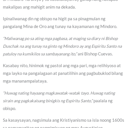
makalipas ang mahigit anim na dekada.
Ipinaliwanag din ng obispo na higit pa sa pinagmulan ng
pangalang Mina de Oro ang tunay na kayamanan ng Mindoro.
“Maliwanag po sa ating mga pagbasa, at maging sa diary ni Bishop
Duschak na ang tunay na ginto ng Mindoro ay ang Espiritu Santo na
patuloy na kumikilos sa sambayanang ito,”
ani Bishop Cuevas.
Kasabay nito, hinimok ng pastol ang mga pari, mga relihiyoso at
mga layko na pangalagaan at panatilihin ang pagbubuklod bilang
mga mananampalataya.
“Huwag nating hayaang magkawatak-watak tayo. Huwag nating
sirain ang pagkakaisang binigkis ng Espiritu Santo,”
paalala ng
obispo.
Sa kasaysayan, nagsimula ang Kristiyanismo sa isla noong 1600s
sa pamamagitan ng pagmimisyon ng mga Augustinian,