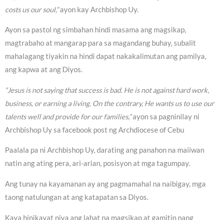
costs us our soul,”
ayon kay Archbishop Uy.
Ayon sa pastol ng simbahan hindi masama ang magsikap,
magtrabaho at mangarap para sa magandang buhay, subalit
mahalagang tiyakin na hindi dapat nakakalimutan ang pamilya,
ang kapwa at ang Diyos.
“Jesus is not saying that success is bad. He is not against hard work,
business, or earning a living. On the contrary, He wants us to use our
talents well and provide for our families,”
ayon sa pagninilay ni
Archbishop Uy sa facebook post ng Archdiocese of Cebu
Paalala pa ni Archbishop Uy, darating ang panahon na maiiwan
natin ang ating pera, ari-arian, posisyon at mga tagumpay.
Ang tunay na kayamanan ay ang pagmamahal na naibigay, mga
taong natulungan at ang katapatan sa Diyos.
Kaya hinikayat niya ang lahat na magsikap at gamitin nang