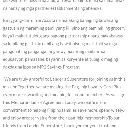
diskwento, espesyal na alok, at reward points mula sa lumalawak
na hanay ng mga partner establishments ng ahensya.
Binigyang-diin din ni Acosta na malaking bahagi ng buwanang
gastusin ng maraming pamilyang Pilipino ang pamimili ng grocery
kaya’t makatutulong ang bagong partnership upang makabawas
sa kanilang gastusin dahil ang bawat pisong matitipid sa mga
pangunahing pangangailangan ay maaaring mailaan sa
edukasyon, pamasahe, bayarin sa kuryente at tubig, o maging
dagdag na ipon sa MP2 Savings Program.
“We are truly grateful to Lander’s Superstore for joining us in this
mission.Together, we are making the Pag-ibig Loyalty Card Plus
even more rewarding and meaningful for our members.As we sign
this Memorandum of Agreement today, we reaffirm our
commitment to helping Filipino families save more, spend wisely,
and enjoy greater value from their pag-ibig membership.To our
friends from Lander Superstore, thank you for your trust and