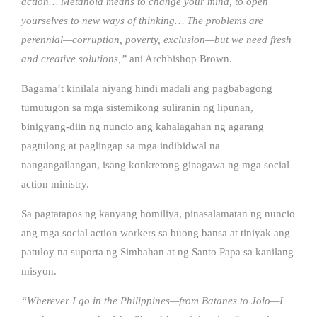
action… Metanoia means to change your mind, to open
yourselves to new ways of thinking… The problems are
perennial—corruption, poverty, exclusion—but we need fresh
and creative solutions,”
ani Archbishop Brown.
Bagama’t kinilala niyang hindi madali ang pagbabagong
tumutugon sa mga sistemikong suliranin ng lipunan,
binigyang-diin ng nuncio ang kahalagahan ng agarang
pagtulong at paglingap sa mga indibidwal na
nangangailangan, isang konkretong ginagawa ng mga social
action ministry.
Sa pagtatapos ng kanyang homiliya, pinasalamatan ng nuncio
ang mga social action workers sa buong bansa at tiniyak ang
patuloy na suporta ng Simbahan at ng Santo Papa sa kanilang
misyon.
“Wherever I go in the Philippines—from Batanes to Jolo—I