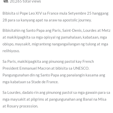
20,265 total views
Bibisita si Pope Leo XIV sa France mula Setyembre 25 hanggang
28 para sa kanyang apat na araw na apostolic journey.
Bibisitahin ng Santo Papa ang Paris, Saint-Denis, Lourdes at Metz
at makikipagkita sa mga opisyal ng pamahalaan, kabataan, mga
obispo, maysakit, migranteng nangangailangan ng tulong at mga
relihiyoso.
Sa Paris, makikipagkita ang pinunong pastol kay French
President Emmanuel Macron at bibisita sa UNESCO.
Pangungunahan din ng Santo Papa ang panalangin kasama ang
mga kabataan sa Stade de France.
Sa Lourdes, dadalo rin ang pinunong pastol sa mga gawain para sa
mga maysakit at pilgrims at pangungunahan ang Banal na Misa
at Rosary procession.