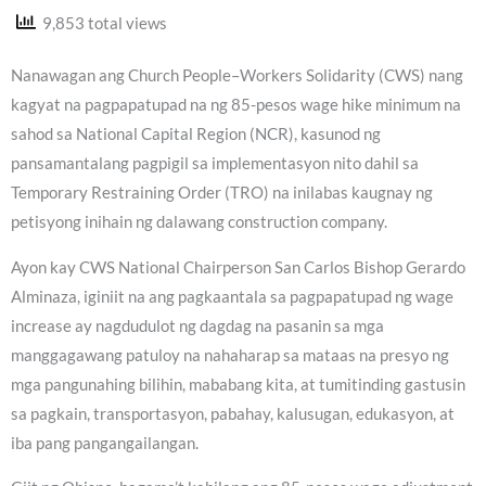
9,853 total views
Nanawagan ang Church People–Workers Solidarity (CWS) nang
kagyat na pagpapatupad na ng 85-pesos wage hike minimum na
sahod sa National Capital Region (NCR), kasunod ng
pansamantalang pagpigil sa implementasyon nito dahil sa
Temporary Restraining Order (TRO) na inilabas kaugnay ng
petisyong inihain ng dalawang construction company.
Ayon kay CWS National Chairperson San Carlos Bishop Gerardo
Alminaza, iginiit na ang pagkaantala sa pagpapatupad ng wage
increase ay nagdudulot ng dagdag na pasanin sa mga
manggagawang patuloy na nahaharap sa mataas na presyo ng
mga pangunahing bilihin, mababang kita, at tumitinding gastusin
sa pagkain, transportasyon, pabahay, kalusugan, edukasyon, at
iba pang pangangailangan.