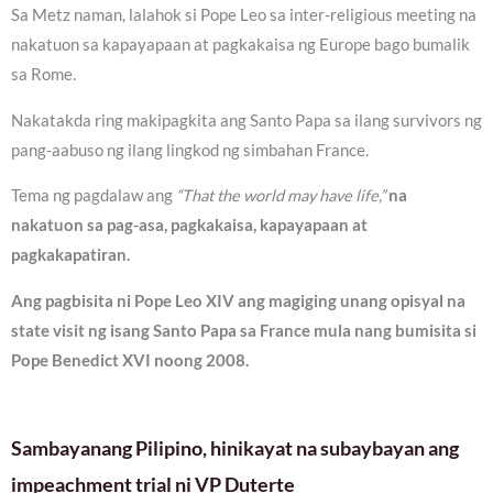
Sa Metz naman, lalahok si Pope Leo sa inter-religious meeting na
nakatuon sa kapayapaan at pagkakaisa ng Europe bago bumalik
sa Rome.
Nakatakda ring makipagkita ang Santo Papa sa ilang survivors ng
pang-aabuso ng ilang lingkod ng simbahan France.
Tema ng pagdalaw ang
“That the world may have life,”
na
nakatuon sa pag-asa, pagkakaisa, kapayapaan at
pagkakapatiran.
Ang pagbisita ni Pope Leo XIV ang magiging unang opisyal na
state visit ng isang Santo Papa sa France mula nang bumisita si
Pope Benedict XVI noong 2008.
Sambayanang Pilipino, hinikayat na subaybayan ang
impeachment trial ni VP Duterte