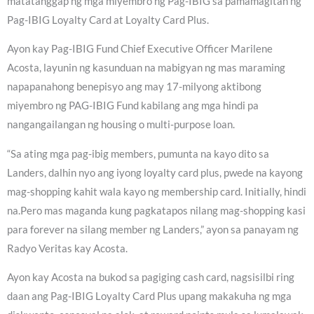
matatanggap ng mga miyembro ng Pag-IBIG sa pamamagitan ng
Pag-IBIG Loyalty Card at Loyalty Card Plus.
Ayon kay Pag-IBIG Fund Chief Executive Officer Marilene
Acosta, layunin ng kasunduan na mabigyan ng mas maraming
napapanahong benepisyo ang may 17-milyong aktibong
miyembro ng PAG-IBIG Fund kabilang ang mga hindi pa
nangangailangan ng housing o multi-purpose loan.
“Sa ating mga pag-ibig members, pumunta na kayo dito sa
Landers, dalhin nyo ang iyong loyalty card plus, pwede na kayong
mag-shopping kahit wala kayo ng membership card. Initially, hindi
na.Pero mas maganda kung pagkatapos nilang mag-shopping kasi
para forever na silang member ng Landers,” ayon sa panayam ng
Radyo Veritas kay Acosta.
Ayon kay Acosta na bukod sa pagiging cash card, nagsisilbi ring
daan ang Pag-IBIG Loyalty Card Plus upang makakuha ng mga