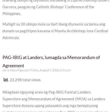
unahang obispo ng diyosesis, katuwang si Lipa Archbishop Gilbert
Garcera, pangulo ng Catholic Bishops’ Conference of the
Philippines.
Mahigit sa 30 obispo mula sa iba’t ibang diyosesis sa bansa ang
dumalo sa pagtitipon kasama si Manila Archbishop Jose Cardinal
Advincula.
PAG-IBIG at Landers, lumagda sa Memorandum of
Agreement
Jerry Maya Figarola
Friday, August 7, 2026 2:41 pm
22,298 total views
Nilagdaan ngayong araw ng Pag-IBIG Fund at Landers
Superstore ang Memorandum of Agreement (MOA) sa Landers
Superstore Aseana upang palawakin ang mga benepisyong