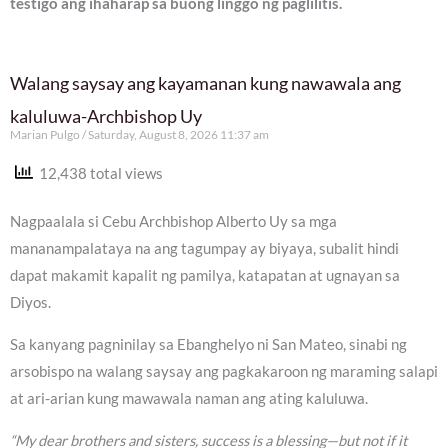
testigo ang ihaharap sa buong linggo ng paglilitis.
Walang saysay ang kayamanan kung nawawala ang
kaluluwa-Archbishop Uy
Marian Pulgo
Saturday, August 8, 2026 11:37 am
12,438 total views
Nagpaalala si Cebu Archbishop Alberto Uy sa mga
mananampalataya na ang tagumpay ay biyaya, subalit hindi
dapat makamit kapalit ng pamilya, katapatan at ugnayan sa
Diyos.
Sa kanyang pagninilay sa Ebanghelyo ni San Mateo, sinabi ng
arsobispo na walang saysay ang pagkakaroon ng maraming salapi
at ari-arian kung mawawala naman ang ating kaluluwa.
“My dear brothers and sisters, success is a blessing—but not if it