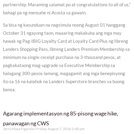
partnership. Maraming salamat po at congratulations to all of us,”
bahagi pa ng mensahe ni Acosta sa gawain.
Sa bisa ng kasunduan na nagsimula noong August 01 hanggang
October 31 ngayong taon, maaaring makakuha ang mga may
hawak ng Pag-IBIG Loyalty Card at Loyalty Card Plus ng libreng
Landers Shopping Pass, libreng Landers Premium Membership sa
minimum na single-receipt purchase na 3-thousand pesos, at
pagkakataong mag-upgrade sa Executive Membership sa
halagang 300-pesos lamang, magagamit ang mga benepisyong
ito sa 16 na kalahok na Landers Superstore branches sa buong
bansa.
Agarang implementasyon ng 85-pisong wage hike,
panawagan ng CWS
Jerry Maya Figarola
Friday, August 7, 2026 2:40 pm