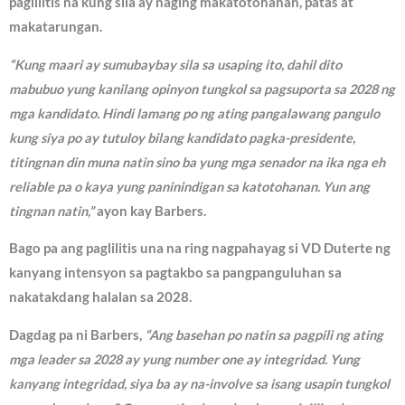
paglilitis na kung sila ay naging makatotohanan, patas at
makatarungan.
“Kung maari ay sumubaybay sila sa usaping ito, dahil dito
mabubuo yung kanilang opinyon tungkol sa pagsuporta sa 2028 ng
mga kandidato. Hindi lamang po ng ating pangalawang pangulo
kung siya po ay tutuloy bilang kandidato pagka-presidente,
titingnan din muna natin sino ba yung mga senador na ika nga eh
reliable pa o kaya yung paninindigan sa katotohanan. Yun ang
tingnan natin,”
ayon kay Barbers.
Bago pa ang paglilitis una na ring nagpahayag si VD Duterte ng
kanyang intensyon sa pagtakbo sa pangpanguluhan sa
nakatakdang halalan sa 2028.
Dagdag pa ni Barbers,
“Ang basehan po natin sa pagpili ng ating
mga leader sa 2028 ay yung number one ay integridad. Yung
kanyang integridad, siya ba ay na-involve sa isang usapin tungkol