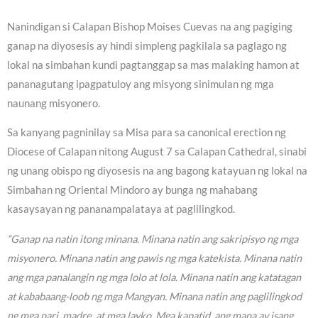
Nanindigan si Calapan Bishop Moises Cuevas na ang pagiging
ganap na diyosesis ay hindi simpleng pagkilala sa paglago ng
lokal na simbahan kundi pagtanggap sa mas malaking hamon at
pananagutang ipagpatuloy ang misyong sinimulan ng mga
naunang misyonero.
Sa kanyang pagninilay sa Misa para sa canonical erection ng
Diocese of Calapan nitong August 7 sa Calapan Cathedral, sinabi
ng unang obispo ng diyosesis na ang bagong katayuan ng lokal na
Simbahan ng Oriental Mindoro ay bunga ng mahabang
kasaysayan ng pananampalataya at paglilingkod.
“Ganap na natin itong minana. Minana natin ang sakripisyo ng mga
misyonero. Minana natin ang pawis ng mga katekista. Minana natin
ang mga panalangin ng mga lolo at lola. Minana natin ang katatagan
at kababaang-loob ng mga Mangyan. Minana natin ang paglilingkod
ng mga pari, madre, at mga layko. Mga kapatid, ang mana ay isang