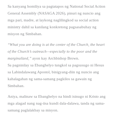
Sa kanyang homiliya sa pagtatapos ng National Social Action
General Assembly (NASAGA 2026), pinuri ng nuncio ang
mga pari, madre, at laykong naglilingkod sa social action
ministry dahil sa kanilang konkretong pagsasabuhay ng
misyon ng Simbahan.
“What you are doing is at the center of the Church, the heart
of the Church’s outreach—especially to the poor and the
marginalized,”
ayon kay Archbishop Brown.
Sa pagninilay sa Ebanghelyo tungkol sa pagsusugo ni Hesus
sa Labindalawang Apostol, binigyang-diin ng nuncio ang
kahalagahan ng sama-samang pagkilos sa gawain ng
Simbahan.
Aniya, malinaw sa Ebanghelyo na hindi isinugo ni Kristo ang
mga alagad nang nag-iisa kundi dala-dalawa, tanda ng sama-
samang paglalakbay sa misyon.