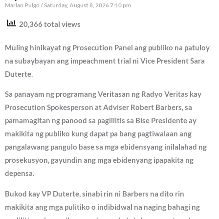
Marian Pulgo
Saturday, August 8, 2026 7:10 pm
20,366 total views
Muling hinikayat ng Prosecution Panel ang publiko na patuloy
na subaybayan ang impeachment trial ni Vice President Sara
Duterte.
Sa panayam ng programang Veritasan ng Radyo Veritas kay
Prosecution Spokesperson at Adviser Robert Barbers, sa
pamamagitan ng panood sa paglilitis sa Bise Presidente ay
makikita ng publiko kung dapat pa bang pagtiwalaan ang
pangalawang pangulo base sa mga ebidensyang inilalahad ng
prosekusyon, gayundin ang mga ebidenyang ipapakita ng
depensa.
Bukod kay VP Duterte, sinabi rin ni Barbers na dito rin
makikita ang mga pulitiko o indibidwal na naging bahagi ng