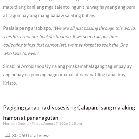
mabuti ang kanilang mga talento, ngunit huwag hayaang ang pera
at tagumpay ang mangibabaw sa ating buhay.
Paalala pa ng arsobispo,
“We are all just passing through this world.
This life is not our final destination. If we spend all our time
collecting things that cannot last, we may forget to seek the One
who lasts forever.”
Sinabi ni Archbishop Uy na ang pinakamahalagang tagumpay ay
ang buhay na puno ng pagmamahal at nananatiling tapat kay
Kristo.
Pagiging ganap na diyosesis ng Calapan, isang malaking
hamon at pananagutan
Norman Dequia
Friday, August 7, 2026 5:18 pm
30,060 total views