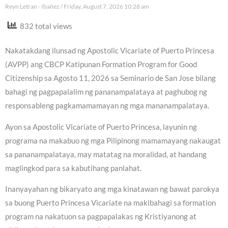
Reyn Letran - Ibañez
Friday, August 7, 2026 10:28 am
832 total views
Nakatakdang ilunsad ng Apostolic Vicariate of Puerto Princesa
(AVPP) ang CBCP Katipunan Formation Program for Good
Citizenship sa Agosto 11, 2026 sa Seminario de San Jose bilang
bahagi ng pagpapalalim ng pananampalataya at paghubog ng
responsableng pagkamamamayan ng mga mananampalataya.
Ayon sa Apostolic Vicariate of Puerto Princesa, layunin ng
programa na makabuo ng mga Pilipinong mamamayang nakaugat
sa pananampalataya, may matatag na moralidad, at handang
maglingkod para sa kabutihang panlahat.
Inanyayahan ng bikaryato ang mga kinatawan ng bawat parokya
sa buong Puerto Princesa Vicariate na makibahagi sa formation
program na nakatuon sa pagpapalakas ng Kristiyanong at