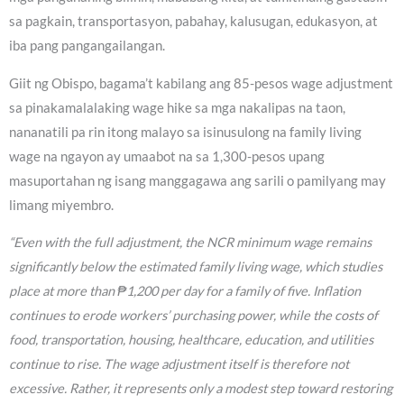
sa pagkain, transportasyon, pabahay, kalusugan, edukasyon, at
iba pang pangangailangan.
Giit ng Obispo, bagama’t kabilang ang 85-pesos wage adjustment
sa pinakamalalaking wage hike sa mga nakalipas na taon,
nananatili pa rin itong malayo sa isinusulong na family living
wage na ngayon ay umaabot na sa 1,300-pesos upang
masuportahan ng isang manggagawa ang sarili o pamilyang may
limang miyembro.
“Even with the full adjustment, the NCR minimum wage remains
significantly below the estimated family living wage, which studies
place at more than ₱1,200 per day for a family of five. Inflation
continues to erode workers’ purchasing power, while the costs of
food, transportation, housing, healthcare, education, and utilities
continue to rise. The wage adjustment itself is therefore not
excessive. Rather, it represents only a modest step toward restoring