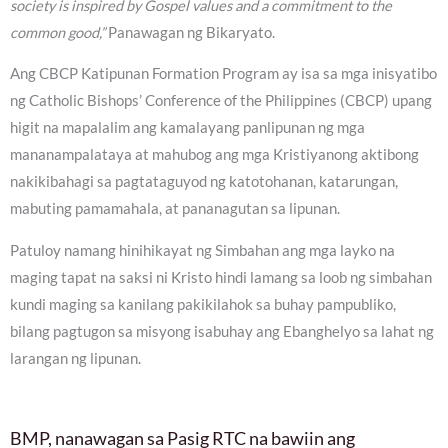
society is inspired by Gospel values and a commitment to the
common good,”
Panawagan ng Bikaryato.
Ang CBCP Katipunan Formation Program ay isa sa mga inisyatibo
ng Catholic Bishops’ Conference of the Philippines (CBCP) upang
higit na mapalalim ang kamalayang panlipunan ng mga
mananampalataya at mahubog ang mga Kristiyanong aktibong
nakikibahagi sa pagtataguyod ng katotohanan, katarungan,
mabuting pamamahala, at pananagutan sa lipunan.
Patuloy namang hinihikayat ng Simbahan ang mga layko na
maging tapat na saksi ni Kristo hindi lamang sa loob ng simbahan
kundi maging sa kanilang pakikilahok sa buhay pampubliko,
bilang pagtugon sa misyong isabuhay ang Ebanghelyo sa lahat ng
larangan ng lipunan.
BMP, nanawagan sa Pasig RTC na bawiin ang