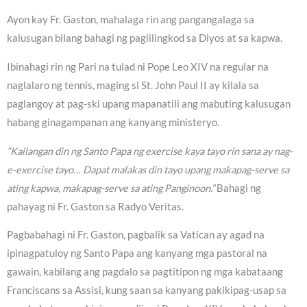
Ayon kay Fr. Gaston, mahalaga rin ang pangangalaga sa
kalusugan bilang bahagi ng paglilingkod sa Diyos at sa kapwa.
Ibinahagi rin ng Pari na tulad ni Pope Leo XIV na regular na
naglalaro ng tennis, maging si St. John Paul II ay kilala sa
paglangoy at pag-ski upang mapanatili ang mabuting kalusugan
habang ginagampanan ang kanyang ministeryo.
“Kailangan din ng Santo Papa ng exercise kaya tayo rin sana ay nag-
e-exercise tayo… Dapat malakas din tayo upang makapag-serve sa
ating kapwa, makapag-serve sa ating Panginoon.”
Bahagi ng
pahayag ni Fr. Gaston sa Radyo Veritas.
Pagbabahagi ni Fr. Gaston, pagbalik sa Vatican ay agad na
ipinagpatuloy ng Santo Papa ang kanyang mga pastoral na
gawain, kabilang ang pagdalo sa pagtitipon ng mga kabataang
Franciscans sa Assisi, kung saan sa kanyang pakikipag-usap sa