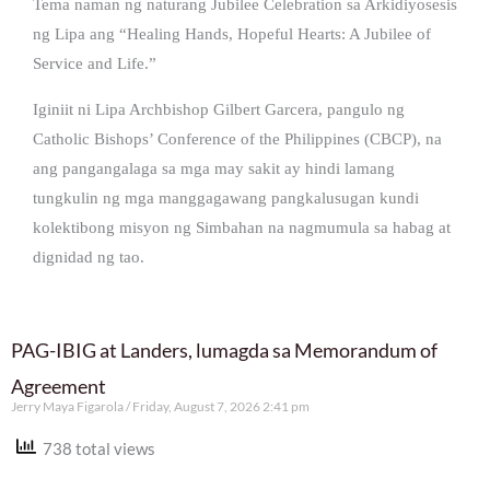
Tema naman ng naturang Jubilee Celebration sa Arkidiyosesis
ng Lipa ang “Healing Hands, Hopeful Hearts: A Jubilee of
Service and Life.”
Iginiit ni Lipa Archbishop Gilbert Garcera, pangulo ng
Catholic Bishops’ Conference of the Philippines (CBCP), na
ang pangangalaga sa mga may sakit ay hindi lamang
tungkulin ng mga manggagawang pangkalusugan kundi
kolektibong misyon ng Simbahan na nagmumula sa habag at
dignidad ng tao.
PAG-IBIG at Landers, lumagda sa Memorandum of
Agreement
Jerry Maya Figarola
Friday, August 7, 2026 2:41 pm
738 total views