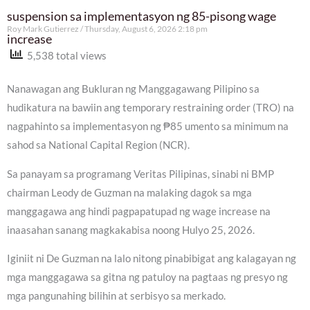
suspension sa implementasyon ng 85-pisong wage
Roy Mark Gutierrez
Thursday, August 6, 2026 2:18 pm
increase
5,538 total views
Nanawagan ang Bukluran ng Manggagawang Pilipino sa
hudikatura na bawiin ang temporary restraining order (TRO) na
nagpahinto sa implementasyon ng ₱85 umento sa minimum na
sahod sa National Capital Region (NCR).
Sa panayam sa programang Veritas Pilipinas, sinabi ni BMP
chairman Leody de Guzman na malaking dagok sa mga
manggagawa ang hindi pagpapatupad ng wage increase na
inaasahan sanang magkakabisa noong Hulyo 25, 2026.
Iginiit ni De Guzman na lalo nitong pinabibigat ang kalagayan ng
mga manggagawa sa gitna ng patuloy na pagtaas ng presyo ng
mga pangunahing bilihin at serbisyo sa merkado.