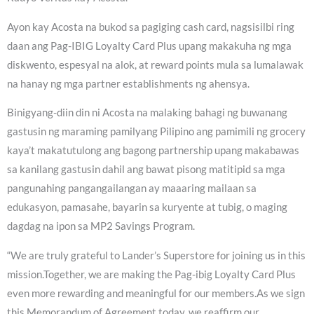
Ayon kay Acosta na bukod sa pagiging cash card, nagsisilbi ring
daan ang Pag-IBIG Loyalty Card Plus upang makakuha ng mga
diskwento, espesyal na alok, at reward points mula sa lumalawak
na hanay ng mga partner establishments ng ahensya.
Binigyang-diin din ni Acosta na malaking bahagi ng buwanang
gastusin ng maraming pamilyang Pilipino ang pamimili ng grocery
kaya’t makatutulong ang bagong partnership upang makabawas
sa kanilang gastusin dahil ang bawat pisong matitipid sa mga
pangunahing pangangailangan ay maaaring mailaan sa
edukasyon, pamasahe, bayarin sa kuryente at tubig, o maging
dagdag na ipon sa MP2 Savings Program.
“We are truly grateful to Lander’s Superstore for joining us in this
mission.Together, we are making the Pag-ibig Loyalty Card Plus
even more rewarding and meaningful for our members.As we sign
this Memorandum of Agreement today, we reaffirm our