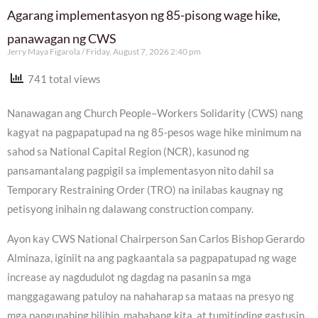
Agarang implementasyon ng 85-pisong wage hike,
panawagan ng CWS
Jerry Maya Figarola
Friday, August 7, 2026 2:40 pm
741 total views
Nanawagan ang Church People–Workers Solidarity (CWS) nang
kagyat na pagpapatupad na ng 85-pesos wage hike minimum na
sahod sa National Capital Region (NCR), kasunod ng
pansamantalang pagpigil sa implementasyon nito dahil sa
Temporary Restraining Order (TRO) na inilabas kaugnay ng
petisyong inihain ng dalawang construction company.
Ayon kay CWS National Chairperson San Carlos Bishop Gerardo
Alminaza, iginiit na ang pagkaantala sa pagpapatupad ng wage
increase ay nagdudulot ng dagdag na pasanin sa mga
manggagawang patuloy na nahaharap sa mataas na presyo ng
mga pangunahing bilihin, mababang kita, at tumitinding gastusin