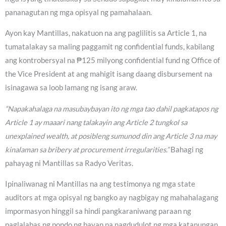
pananagutan ng mga opisyal ng pamahalaan.
Ayon kay Mantillas, nakatuon na ang paglilitis sa Article 1, na
tumatalakay sa maling paggamit ng confidential funds, kabilang
ang kontrobersyal na ₱125 milyong confidential fund ng Office of
the Vice President at ang mahigit isang daang disbursement na
isinagawa sa loob lamang ng isang araw.
“Napakahalaga na masubaybayan ito ng mga tao dahil pagkatapos ng
Article 1 ay maaari nang talakayin ang Article 2 tungkol sa
unexplained wealth, at posibleng sumunod din ang Article 3 na may
kinalaman sa bribery at procurement irregularities.”
Bahagi ng
pahayag ni Mantillas sa Radyo Veritas.
Ipinaliwanag ni Mantillas na ang testimonya ng mga state
auditors at mga opisyal ng bangko ay nagbigay ng mahahalagang
impormasyon hinggil sa hindi pangkaraniwang paraan ng
paglalabas ng pondo ng bayan na nagdudulot ng mga katanungan