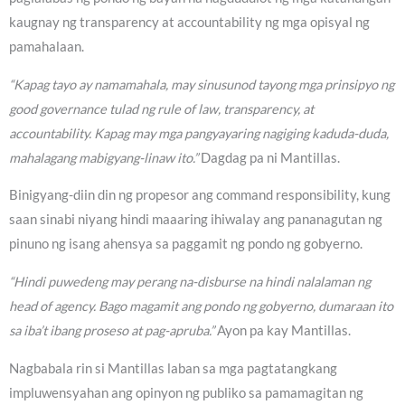
kaugnay ng transparency at accountability ng mga opisyal ng
pamahalaan.
“Kapag tayo ay namamahala, may sinusunod tayong mga prinsipyo ng
good governance tulad ng rule of law, transparency, at
accountability. Kapag may mga pangyayaring nagiging kaduda-duda,
mahalagang mabigyang-linaw ito.”
Dagdag pa ni Mantillas.
Binigyang-diin din ng propesor ang command responsibility, kung
saan sinabi niyang hindi maaaring ihiwalay ang pananagutan ng
pinuno ng isang ahensya sa paggamit ng pondo ng gobyerno.
“Hindi puwedeng may perang na-disburse na hindi nalalaman ng
head of agency. Bago magamit ang pondo ng gobyerno, dumaraan ito
sa iba’t ibang proseso at pag-apruba.”
Ayon pa kay Mantillas.
Nagbabala rin si Mantillas laban sa mga pagtatangkang
impluwensyahan ang opinyon ng publiko sa pamamagitan ng