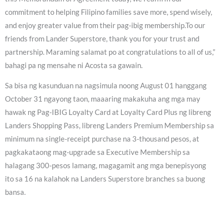
commitment to helping Filipino families save more, spend wisely,
and enjoy greater value from their pag-ibig membership.To our
friends from Lander Superstore, thank you for your trust and
partnership. Maraming salamat po at congratulations to all of us,”
bahagi pa ng mensahe ni Acosta sa gawain.
Sa bisa ng kasunduan na nagsimula noong August 01 hanggang
October 31 ngayong taon, maaaring makakuha ang mga may
hawak ng Pag-IBIG Loyalty Card at Loyalty Card Plus ng libreng
Landers Shopping Pass, libreng Landers Premium Membership sa
minimum na single-receipt purchase na 3-thousand pesos, at
pagkakataong mag-upgrade sa Executive Membership sa
halagang 300-pesos lamang, magagamit ang mga benepisyong
ito sa 16 na kalahok na Landers Superstore branches sa buong
bansa.