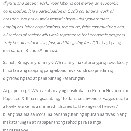
dignity, and decent work. Your labor is not merely an economic
contribution; it is a participation in God’s continuing work of
creation. We pray—and earnestly hope—that government,
employers, labor organizations, the courts, faith communities, and
all sectors of society will work together so that economic progress
truly becomes inclusive, just, and life-giving for all,”
bahagi pa ng
mensahe ni Bishop Alminaza.
Sa huli, Binigyang-diin ng CWS na ang makatarungang suweldo ay
hindi lamang usaping pang-ekonomiya kundi usapin din ng
dignidad ng tao at panlipunang katarungan.
Ang apela ng CWS ay kahanay ng ensiklikal na Rerum Novarum ni
Pope Leo XIII na nagsasabing, “To defraud anyone of wages due to
a lowly worker is a crime which cries to the anger of heaven,”
bilang paalala sa moral na pananagutan ng lipunan na tiyakin ang
makatarungan at napapanahong sahod para sa mga
manggagawa.