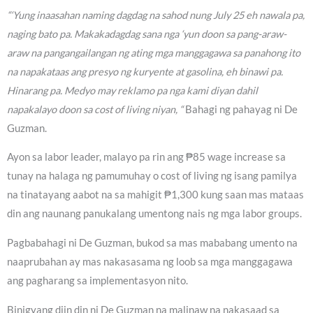
“‘Yung inaasahan naming dagdag na sahod nung July 25 eh nawala pa,
naging bato pa. Makakadagdag sana nga ‘yun doon sa pang-araw-
araw na pangangailangan ng ating mga manggagawa sa panahong ito
na napakataas ang presyo ng kuryente at gasolina, eh binawi pa.
Hinarang pa. Medyo may reklamo pa nga kami diyan dahil
napakalayo doon sa cost of living niyan, “
Bahagi ng pahayag ni De
Guzman.
Ayon sa labor leader, malayo pa rin ang ₱85 wage increase sa
tunay na halaga ng pamumuhay o cost of living ng isang pamilya
na tinatayang aabot na sa mahigit ₱1,300 kung saan mas mataas
din ang naunang panukalang umentong nais ng mga labor groups.
Pagbabahagi ni De Guzman, bukod sa mas mababang umento na
naaprubahan ay mas nakasasama ng loob sa mga manggagawa
ang pagharang sa implementasyon nito.
Binigyang diin din ni De Guzman na malinaw na nakasaad sa