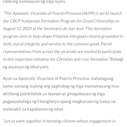
sibikong kamalayan ng mga layko.
“The Apostolic Vicariate of Puerto Princesa (AVPP) is set to launch
the CBCP Katipunan Formation Program for Good Citizenship on
August 11, 2025 at the Seminario de San Jose. This formation
program aims to help shape Filipinos into good citizens grounded in
faith, moral integrity, and service to the common good. Parish
representatives from across the vicariate are invited to participate
in this important initiative for Christian and civic formation.”
Bahagi
ng anunsyo ng bikaryato.
Ayon sa Apostolic Vicariate of Puerto Princesa, mahalagang
sama-samang isulong ang paghubog ng mga mamamayang may
aktibong pakikilahok sa lipunan at ginagabayan ng mga
pagpapahalaga ng Ebanghelyo upang magkaroon ng tunay na
malasakit sa kapakanan ng lahat.
“Let us work together in forming citizens whose engagement in