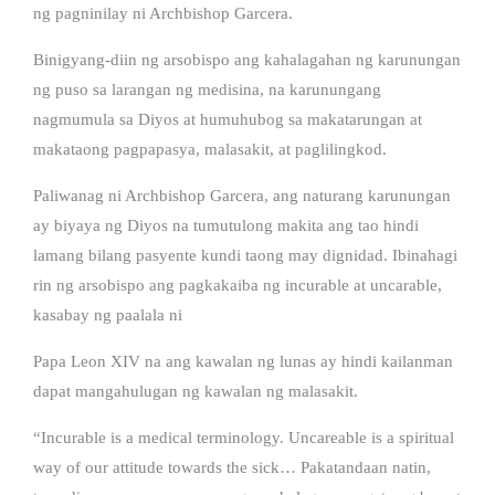
ng pagninilay ni Archbishop Garcera.
Binigyang-diin ng arsobispo ang kahalagahan ng karunungan
ng puso sa larangan ng medisina, na karunungang
nagmumula sa Diyos at humuhubog sa makatarungan at
makataong pagpapasya, malasakit, at paglilingkod.
Paliwanag ni Archbishop Garcera, ang naturang karunungan
ay biyaya ng Diyos na tumutulong makita ang tao hindi
lamang bilang pasyente kundi taong may dignidad. Ibinahagi
rin ng arsobispo ang pagkakaiba ng incurable at uncarable,
kasabay ng paalala ni
Papa Leon XIV na ang kawalan ng lunas ay hindi kailanman
dapat mangahulugan ng kawalan ng malasakit.
“Incurable is a medical terminology. Uncareable is a spiritual
way of our attitude towards the sick… Pakatandaan natin,