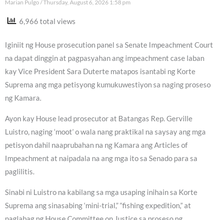
Marian Pulgo
Thursday, August 6, 2026 1:58 pm
6,966 total views
Iginiit ng House prosecution panel sa Senate Impeachment Court
na dapat dinggin at pagpasyahan ang impeachment case laban
kay Vice President Sara Duterte matapos isantabi ng Korte
Suprema ang mga petisyong kumukuwestiyon sa naging proseso
ng Kamara.
Ayon kay House lead prosecutor at Batangas Rep. Gerville
Luistro, naging ‘moot’ o wala nang praktikal na saysay ang mga
petisyon dahil naaprubahan na ng Kamara ang Articles of
Impeachment at naipadala na ang mga ito sa Senado para sa
paglilitis.
Sinabi ni Luistro na kabilang sa mga usaping inihain sa Korte
Suprema ang sinasabing ‘mini-trial,” “fishing expedition,” at
paglabag ng House Committee on Justice sa proseso ng