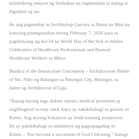
kolektibong misyon ng Simbahan na nagmumula sa habag at
dignidad ng tao.
Ito ang pagninilay ni Archbishop Garcera sa Banal na Misa na
kanyang pinangunahan noong February 7, 2026 para sa
pagdiriwang ng ika-34 na World Day of the Sick at Jubilee
Celebration of Healthcare Professionals and Pastoral
Healthcare Workers sa Minor
Basilica of the Immaculate Conception – Archdiocesan Shrine
of Sto. Niño ng Batangan sa Batangas City, Batangas, sa
ilalim ng Archdiocese of Lipa.
“Kapag tayong mga doktor, nurses, medical personnel ay
naglilingkod sa may sakit, kayo ay nakikibahagi sa gawain ni
Kristo. Ang inyong bokasyon ay hindi namang propesyon.
Ito ay pakikibahagi sa ministeryo ng pagpapagaling ni
Kristo… You become a sacrament of God’s blessing,” bahagi