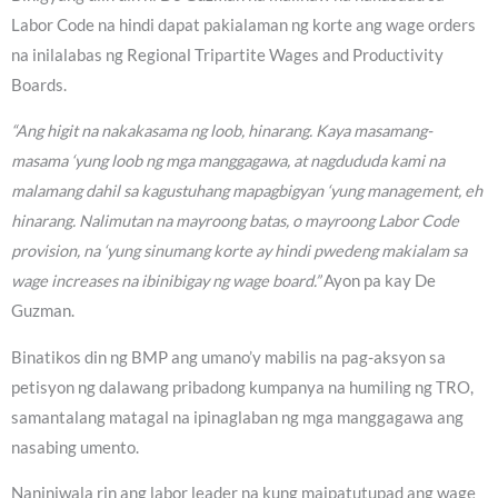
Labor Code na hindi dapat pakialaman ng korte ang wage orders
na inilalabas ng Regional Tripartite Wages and Productivity
Boards.
“Ang higit na nakakasama ng loob, hinarang. Kaya masamang-
masama ‘yung loob ng mga manggagawa, at nagdududa kami na
malamang dahil sa kagustuhang mapagbigyan ‘yung management, eh
hinarang. Nalimutan na mayroong batas, o mayroong Labor Code
provision, na ‘yung sinumang korte ay hindi pwedeng makialam sa
wage increases na ibinibigay ng wage board.”
Ayon pa kay De
Guzman.
Binatikos din ng BMP ang umano’y mabilis na pag-aksyon sa
petisyon ng dalawang pribadong kumpanya na humiling ng TRO,
samantalang matagal na ipinaglaban ng mga manggagawa ang
nasabing umento.
Naniniwala rin ang labor leader na kung maipatutupad ang wage