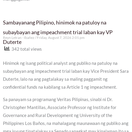
Sambayanang Pilipino, hinimok na patuloy na
subaybayan ang impeachment trial laban kay VP
Reyn Letran - Ibañez
Friday, August 7, 2026 2:01 pm
Duterte
342 total views
Hinimok ng isang political analyst ang publiko na patuloy na
subaybayan ang impeachment trial laban kay Vice President Sara
Duterte, lalo na ang pagtalakay sa maling paggamit ng
confidential funds na kabilang sa Article 1 ng impeachment.
Sa panayam sa programang Veritas Pilipinas, sinabi ni Dr.
Christopher Mantillas, Associate Professor ng Institute for
Governance and Rural Development ng University of the
Philippines Los Baños, na mahalagang maunawaan ng publiko ang
mga isyung tinatalakay sa Senado sapagkat may kinalaman ito sa