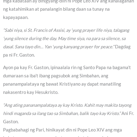
mga kabataan ay binigyang-diin ni Pope Leo XIV ang kahalagahan
ng katahimikan at panalangin bilang daan sa tunay na
kapayapaan.
“Sabi niya, si St. Francis of Assisi, ay ‘yung prayer life niya, talagang
‘yung silence during the day. May time siya, na para sa silence, sa
dasal. Sana tayo din… Yan ‘yung kanyang prayer for peace.”
Dagdag
pa ni Fr. Gaston.
Ayon pa kay Fr. Gaston, ipinaalala rin ng Santo Papa na bagama’t
dumaraan sa iba’t ibang pagsubok ang Simbahan, ang
pananampalataya ng bawat Kristiyano ay dapat manatiling
nakasentro kay Hesukristo.
“Ang ating pananampalataya ay kay Kristo. Kahit may makita tayong
hindi maganda sa ilang tao sa Simbahan, balik tayo kay Kristo.”
Ani Fr.
Gaston.
Pagbabahagi ng Pari, hinikayat din ni Pope Leo XIV ang mga