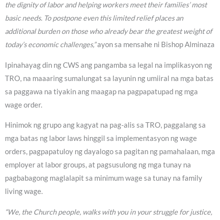
the dignity of labor and helping workers meet their families’ most
basic needs. To postpone even this limited relief places an
additional burden on those who already bear the greatest weight of
today’s economic challenges,”
ayon sa mensahe ni Bishop Alminaza
Ipinahayag din ng CWS ang pangamba sa legal na implikasyon ng
TRO, na maaaring sumalungat sa layunin ng umiiral na mga batas
sa paggawa na tiyakin ang maagap na pagpapatupad ng mga
wage order.
Hinimok ng grupo ang kagyat na pag-alis sa TRO, paggalang sa
mga batas ng labor laws hinggil sa implementasyon ng wage
orders, pagpapatuloy ng dayalogo sa pagitan ng pamahalaan, mga
employer at labor groups, at pagsusulong ng mga tunay na
pagbabagong maglalapit sa minimum wage sa tunay na family
living wage.
“We, the Church people, walks with you in your struggle for justice,