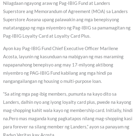
Nilagdaan ngayong araw ng Pag-IBIG Fund at Landers
Superstore ang Memorandum of Agreement (MOA) sa Landers
Superstore Aseana upang palawakin ang mga benepisyong
matatanggap ng mga miyembro ng Pag-IBIG sa pamamagitan ng
Pag-IBIG Loyalty Card at Loyalty Card Plus.
Ayon kay Pag-IBIG Fund Chief Executive Officer Marilene
Acosta, layunin ng kasunduan na mabigyan ng mas maraming
napapanahong benepisyo ang may 17-milyong aktibong
miyembro ng PAG-IBIG Fund kabilang ang mga hindi pa
nangangailangan ng housing o multi-purpose loan.
“Sa ating mga pag-ibig members, pumunta na kayo dito sa
Landers, dalhin nyo ang iyong loyalty card plus, pwede na kayong
mag-shopping kahit wala kayo ng membership card. Initially, hindi
na.Pero mas maganda kung pagkatapos nilang mag-shopping kasi
para forever na silang member ng Landers,” ayon sa panayam ng
Radyo Veritas kay Acosta.