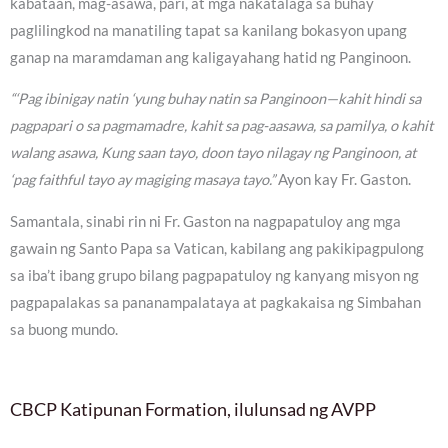
kabataan, mag-asawa, pari, at mga nakatalaga sa buhay
paglilingkod na manatiling tapat sa kanilang bokasyon upang
ganap na maramdaman ang kaligayahang hatid ng Panginoon.
“‘Pag ibinigay natin ‘yung buhay natin sa Panginoon—kahit hindi sa
pagpapari o sa pagmamadre, kahit sa pag-aasawa, sa pamilya, o kahit
walang asawa, Kung saan tayo, doon tayo nilagay ng Panginoon, at
‘pag faithful tayo ay magiging masaya tayo.”
Ayon kay Fr. Gaston.
Samantala, sinabi rin ni Fr. Gaston na nagpapatuloy ang mga
gawain ng Santo Papa sa Vatican, kabilang ang pakikipagpulong
sa iba’t ibang grupo bilang pagpapatuloy ng kanyang misyon ng
pagpapalakas sa pananampalataya at pagkakaisa ng Simbahan
sa buong mundo.
CBCP Katipunan Formation, ilulunsad ng AVPP