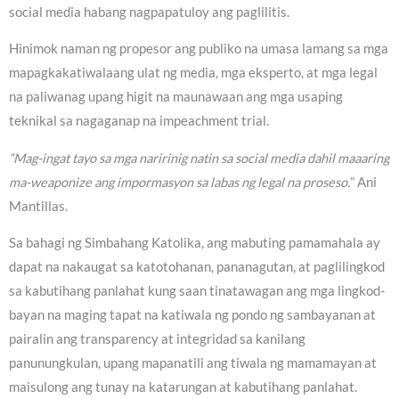
social media habang nagpapatuloy ang paglilitis.
Hinimok naman ng propesor ang publiko na umasa lamang sa mga
mapagkakatiwalaang ulat ng media, mga eksperto, at mga legal
na paliwanag upang higit na maunawaan ang mga usaping
teknikal sa nagaganap na impeachment trial.
“Mag-ingat tayo sa mga naririnig natin sa social media dahil maaaring
ma-weaponize ang impormasyon sa labas ng legal na proseso.
” Ani
Mantillas.
Sa bahagi ng Simbahang Katolika, ang mabuting pamamahala ay
dapat na nakaugat sa katotohanan, pananagutan, at paglilingkod
sa kabutihang panlahat kung saan tinatawagan ang mga lingkod-
bayan na maging tapat na katiwala ng pondo ng sambayanan at
pairalin ang transparency at integridad sa kanilang
panunungkulan, upang mapanatili ang tiwala ng mamamayan at
maisulong ang tunay na katarungan at kabutihang panlahat.