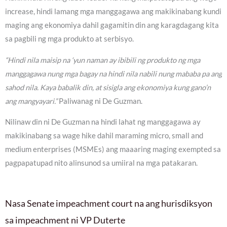
increase, hindi lamang mga manggagawa ang makikinabang kundi
maging ang ekonomiya dahil gagamitin din ang karagdagang kita
sa pagbili ng mga produkto at serbisyo.
“Hindi nila maisip na ‘yun naman ay ibibili ng produkto ng mga
manggagawa nung mga bagay na hindi nila nabili nung mababa pa ang
sahod nila. Kaya babalik din, at sisigla ang ekonomiya kung gano’n
ang mangyayari.”
Paliwanag ni De Guzman.
Nilinaw din ni De Guzman na hindi lahat ng manggagawa ay
makikinabang sa wage hike dahil maraming micro, small and
medium enterprises (MSMEs) ang maaaring maging exempted sa
pagpapatupad nito alinsunod sa umiiral na mga patakaran.
Nasa Senate impeachment court na ang hurisdiksyon
sa impeachment ni VP Duterte