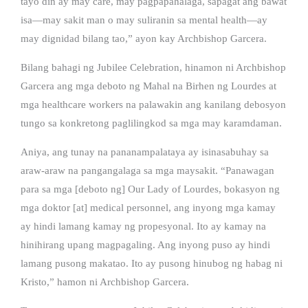
tayo din ay may care, may pagpapahalaga, sapagat ang bawat
isa—may sakit man o may suliranin sa mental health—ay
may dignidad bilang tao,” ayon kay Archbishop Garcera.
Bilang bahagi ng Jubilee Celebration, hinamon ni Archbishop
Garcera ang mga deboto ng Mahal na Birhen ng Lourdes at
mga healthcare workers na palawakin ang kanilang debosyon
tungo sa konkretong paglilingkod sa mga may karamdaman.
Aniya, ang tunay na pananampalataya ay isinasabuhay sa
araw-araw na pangangalaga sa mga maysakit. “Panawagan
para sa mga [deboto ng] Our Lady of Lourdes, bokasyon ng
mga doktor [at] medical personnel, ang inyong mga kamay
ay hindi lamang kamay ng propesyonal. Ito ay kamay na
hinihirang upang magpagaling. Ang inyong puso ay hindi
lamang pusong makatao. Ito ay pusong hinubog ng habag ni
Kristo,” hamon ni Archbishop Garcera.