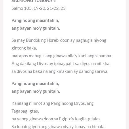
SALMONG TUGUNAN
Salmo 105, 19-20. 21-22. 23
Panginoong masintahin,
ang bayan mo’y gunitain.
Sa may Bundok ng Horeb, doon ay naghugis niyong
gintong baka,
matapos mahugis ang ginawa nila’y kanilang sinamba.
Ang dakilang Diyos ay ipinagpalit sa diyos na nilikha,
sa diyos na baka na ang kinakain ay damong sariwa.
Panginoong masintahin,
ang bayan mo’y gunitain.
Kanilang nilimot ang Panginoong Diyos, ang
Tagapagligtas,
na yaong ginawa doon sa Egipto’y kagila-gilalas.
Sa lupaing iyon ang ginawa niya’y tunay na himala.