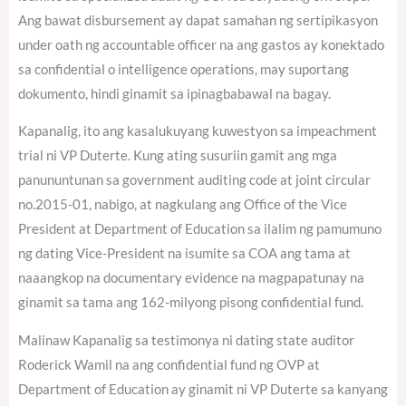
Ang bawat disbursement ay dapat samahan ng sertipikasyon
under oath ng accountable officer na ang gastos ay konektado
sa confidential o intelligence operations, may suportang
dokumento, hindi ginamit sa ipinagbabawal na bagay.
Kapanalig, ito ang kasalukuyang kuwestyon sa impeachment
trial ni VP Duterte. Kung ating susuriin gamit ang mga
panununtunan sa government auditing code at joint circular
no.2015-01, nabigo, at nagkulang ang Office of the Vice
President at Department of Education sa ilalim ng pamumuno
ng dating Vice-President na isumite sa COA ang tama at
naaangkop na documentary evidence na magpapatunay na
ginamit sa tama ang 162-milyong pisong confidential fund.
Malinaw Kapanalig sa testimonya ni dating state auditor
Roderick Wamil na ang confidential fund ng OVP at
Department of Education ay ginamit ni VP Duterte sa kanyang