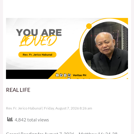
REAL LIFE
Rev. Fr. Jerico Habunal
Friday, August 7, 2026 8:26 am
4,842 total views