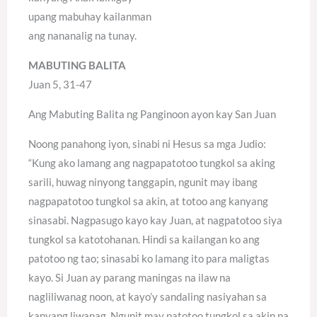
upang mabuhay kailanman
ang nananalig na tunay.
MABUTING BALITA
Juan 5, 31-47
Ang Mabuting Balita ng Panginoon ayon kay San Juan
Noong panahong iyon, sinabi ni Hesus sa mga Judio:
“Kung ako lamang ang nagpapatotoo tungkol sa aking
sarili, huwag ninyong tanggapin, ngunit may ibang
nagpapatotoo tungkol sa akin, at totoo ang kanyang
sinasabi. Nagpasugo kayo kay Juan, at nagpatotoo siya
tungkol sa katotohanan. Hindi sa kailangan ko ang
patotoo ng tao; sinasabi ko lamang ito para maligtas
kayo. Si Juan ay parang maningas na ilaw na
nagliliwanag noon, at kayo’y sandaling nasiyahan sa
kanyang liwanag. Ngunit may patotoo tungkol sa akin na