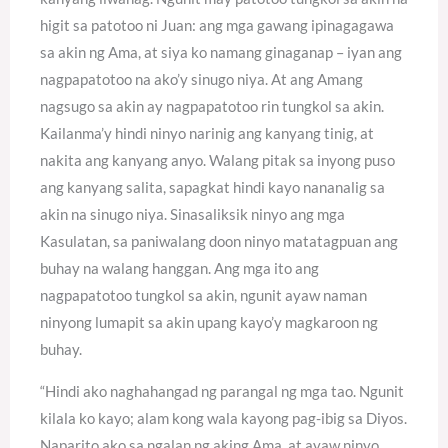
higit sa patotoo ni Juan: ang mga gawang ipinagagawa
sa akin ng Ama, at siya ko namang ginaganap – iyan ang
nagpapatotoo na ako’y sinugo niya. At ang Amang
nagsugo sa akin ay nagpapatotoo rin tungkol sa akin.
Kailanma’y hindi ninyo narinig ang kanyang tinig, at
nakita ang kanyang anyo. Walang pitak sa inyong puso
ang kanyang salita, sapagkat hindi kayo nananalig sa
akin na sinugo niya. Sinasaliksik ninyo ang mga
Kasulatan, sa paniwalang doon ninyo matatagpuan ang
buhay na walang hanggan. Ang mga ito ang
nagpapatotoo tungkol sa akin, ngunit ayaw naman
ninyong lumapit sa akin upang kayo’y magkaroon ng
buhay.
“Hindi ako naghahangad ng parangal ng mga tao. Ngunit
kilala ko kayo; alam kong wala kayong pag-ibig sa Diyos.
Naparito ako sa ngalan ng aking Ama, at ayaw ninyo