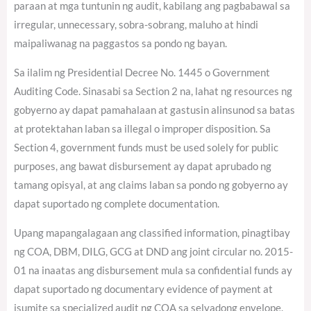
paraan at mga tuntunin ng audit, kabilang ang pagbabawal sa
irregular, unnecessary, sobra-sobrang, maluho at hindi
maipaliwanag na paggastos sa pondo ng bayan.
Sa ilalim ng Presidential Decree No. 1445 o Government
Auditing Code. Sinasabi sa Section 2 na, lahat ng resources ng
gobyerno ay dapat pamahalaan at gastusin alinsunod sa batas
at protektahan laban sa illegal o improper disposition. Sa
Section 4, government funds must be used solely for public
purposes, ang bawat disbursement ay dapat aprubado ng
tamang opisyal, at ang claims laban sa pondo ng gobyerno ay
dapat suportado ng complete documentation.
Upang mapangalagaan ang classified information, pinagtibay
ng COA, DBM, DILG, GCG at DND ang joint circular no. 2015-
01 na inaatas ang disbursement mula sa confidential funds ay
dapat suportado ng documentary evidence of payment at
isumite sa specialized audit ng COA sa selyadong envelope.