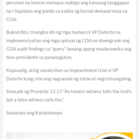
personal na interes matapos mabigo ang kanyang tanggapan
na i-liquidate ang pondo sa kabila ng formal demand mula sa
COA.
Bukod dito, tinangka din ng mga tauhan ni VP Duterte na
impluwensiyahan ang mga opisyal ng COA na downgrade ang
COA audit findings sa “query” lamang upang maabsuwelto ang
bise-presidente sa pananagutan.
Kapanalig, ating nasaksihan sa impeachment trial ni VP
Duterte kung sino ang nagsasabi ng totoo at nagsisinungaling.
Sinasabi ng Proverbs 12:17-“An honest witness tells the truth,
but a false witness tells lies”.
Sumainyo ang Katotohanan.