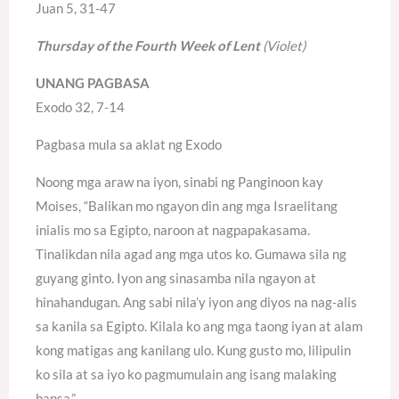
Juan 5, 31-47
Thursday of the Fourth Week of Lent
(Violet)
UNANG PAGBASA
Exodo 32, 7-14
Pagbasa mula sa aklat ng Exodo
Noong mga araw na iyon, sinabi ng Panginoon kay
Moises, “Balikan mo ngayon din ang mga Israelitang
inialis mo sa Egipto, naroon at nagpapakasama.
Tinalikdan nila agad ang mga utos ko. Gumawa sila ng
guyang ginto. Iyon ang sinasamba nila ngayon at
hinahandugan. Ang sabi nila’y iyon ang diyos na nag-alis
sa kanila sa Egipto. Kilala ko ang mga taong iyan at alam
kong matigas ang kanilang ulo. Kung gusto mo, lilipulin
ko sila at sa iyo ko pagmumulain ang isang malaking
bansa.”