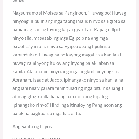
Nagsumamo si Moises sa Panginoon, “Huwag po! Huwag
ninyong lilipulin ang mga taong inialis ninyo sa Egipto sa
pamamagitan ng inyong kapangyarihan. Kapag nilipol
ninyo sila, masasabi ng mga Egipcio na ang mga
Israelita’y inialis ninyo sa Egipto upang lipulin sa
kabundukan. Huwag na po kayong magalit sa kanila at
huwag na ninyong ituloy ang inyong balak laban sa
kanila. Alalahanin ninyo ang mga lingkod ninyong sina
Abraham, Isaac at Jacob. Ipinangako ninyo sa kanila na
ang lahi nila’y pararamihin tulad ng mga bituin sa langit
at magiging kanila habang panahon ang lupaing
ipinangako ninyo.” Hindi nga itinuloy ng Panginoon ang
balak na paglipol sa mga Israelita.
Ang Salita ng Diyos.