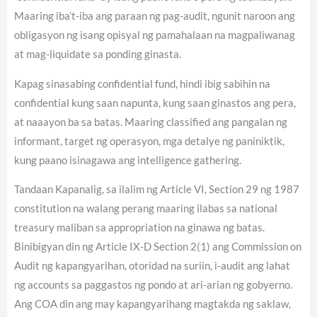
Maaring iba’t-iba ang paraan ng pag-audit, ngunit naroon ang
obligasyon ng isang opisyal ng pamahalaan na magpaliwanag
at mag-liquidate sa ponding ginasta.
Kapag sinasabing confidential fund, hindi ibig sabihin na
confidential kung saan napunta, kung saan ginastos ang pera,
at naaayon ba sa batas. Maaring classified ang pangalan ng
informant, target ng operasyon, mga detalye ng paniniktik,
kung paano isinagawa ang intelligence gathering.
Tandaan Kapanalig, sa ilalim ng Article VI, Section 29 ng 1987
constitution na walang perang maaring ilabas sa national
treasury maliban sa appropriation na ginawa ng batas.
Binibigyan din ng Article IX-D Section 2(1) ang Commission on
Audit ng kapangyarihan, otoridad na suriin, i-audit ang lahat
ng accounts sa paggastos ng pondo at ari-arian ng gobyerno.
Ang COA din ang may kapangyarihang magtakda ng saklaw,