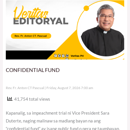
CONFIDENTIAL FUND
Rev. Fr. Anton CT Pascual
Friday, August 7, 2026 7:00 am
41,754 total views
Kapanalig, sa impeachment trial ni Vice President Sara
Duterte, naging malinaw sa madlang bayan na ang
“confidential fund” ay isang public fund o pera ng taumbayan.