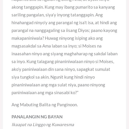
akong tanggapin. Kung may ibang pumarito sa kanyang
sariling pangalan, siya’y inyong tatanggapin. Ang
hinahangad ninyo’y ang parangal ng isa’t isa, at hindi ang
parangal na nanggagaling sa iisang Diyos; paano kayong
makapaniniwala? Huwag ninyong isiping ako ang
magsasakdal sa Ama laban sa inyo; si Moises na
inaasahan ninyo ang siyang maghaharap ng sakdal laban
sa inyo. Kung talagang pinaniniwalaan ninyo si Moises,
ako’y paniniwalaan din sana ninyo, sapagkat sumulat
siya tungkol sa akin. Ngunit kung hindi ninyo
pinaniniwalaan ang mga sulat niya, paano ninyong
paniniwalaan ang mga sinasabi ko?”
Ang Mabuting Balita ng Panginoon.
PANALANGIN NG BAYAN
Ikaapat na Linggo ng Kuwaresma