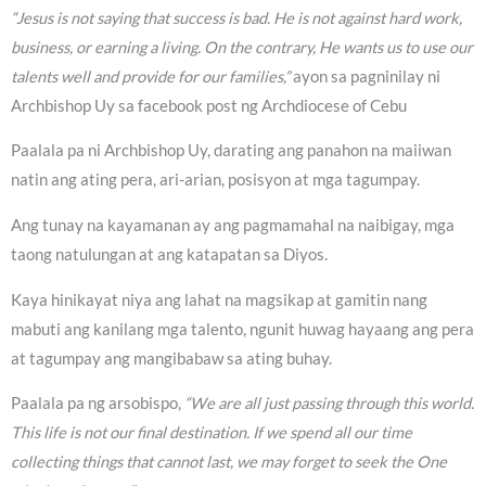
“Jesus is not saying that success is bad. He is not against hard work,
business, or earning a living. On the contrary, He wants us to use our
talents well and provide for our families,”
ayon sa pagninilay ni
Archbishop Uy sa facebook post ng Archdiocese of Cebu
Paalala pa ni Archbishop Uy, darating ang panahon na maiiwan
natin ang ating pera, ari-arian, posisyon at mga tagumpay.
Ang tunay na kayamanan ay ang pagmamahal na naibigay, mga
taong natulungan at ang katapatan sa Diyos.
Kaya hinikayat niya ang lahat na magsikap at gamitin nang
mabuti ang kanilang mga talento, ngunit huwag hayaang ang pera
at tagumpay ang mangibabaw sa ating buhay.
Paalala pa ng arsobispo,
“We are all just passing through this world.
This life is not our final destination. If we spend all our time
collecting things that cannot last, we may forget to seek the One