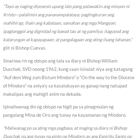
“Tayo ay naging diyosesis upang lalo pang palawakin ang misyon ni
Kristo—palalimin ang pananampalataya; paglingkuran ang
mahihirap; ihain ang kabataan; samahan ang mga Mangyan;
ipagtanggol ang dignidad ng bawat tao at ng pamilya; itaguyod ang
katarungan at kapayapaan; at pangalagaan ang ating iisang tahanan,”
giit ni Bishop Cuevas.
Sinariwa rin ng obispo ang tala sa diary ni Bishop William
Duschak, SVD noong 1962, kung saan isinulat niya ang katagang
“Auf dem Weg zum Bistum Mindoro” o “On the way to the Diocese
of Mindoro” na aniya’y sa kasalukuyan ay ganap nang natupad
makalipas ang mahigit anim na dekada.
Ipinaliwanag din ng obispo na higit pa sa pinagmulan ng
pangalang Mina de Oro ang tunay na kayamanan ng Mindoro.
“Maliwanag po sa ating mga pagbasa, at maging sa diary ni Bishop
Duschak na ang tunay na ginto ng Mindoro ay ang Espiritu Santo na