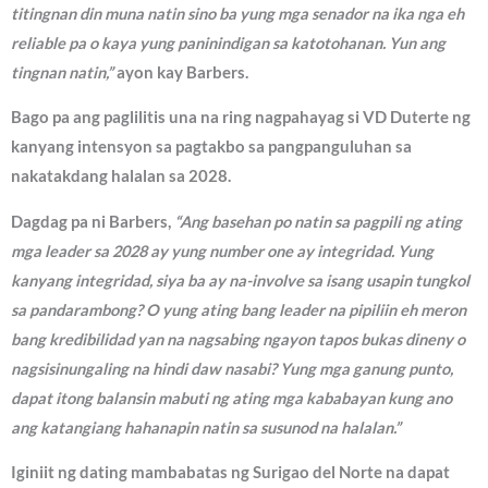
titingnan din muna natin sino ba yung mga senador na ika nga eh
reliable pa o kaya yung paninindigan sa katotohanan. Yun ang
tingnan natin,”
ayon kay Barbers.
Bago pa ang paglilitis una na ring nagpahayag si VD Duterte ng
kanyang intensyon sa pagtakbo sa pangpanguluhan sa
nakatakdang halalan sa 2028.
Dagdag pa ni Barbers,
“Ang basehan po natin sa pagpili ng ating
mga leader sa 2028 ay yung number one ay integridad. Yung
kanyang integridad, siya ba ay na-involve sa isang usapin tungkol
sa pandarambong? O yung ating bang leader na pipiliin eh meron
bang kredibilidad yan na nagsabing ngayon tapos bukas dineny o
nagsisinungaling na hindi daw nasabi? Yung mga ganung punto,
dapat itong balansin mabuti ng ating mga kababayan kung ano
ang katangiang hahanapin natin sa susunod na halalan.”
Iginiit ng dating mambabatas ng Surigao del Norte na dapat