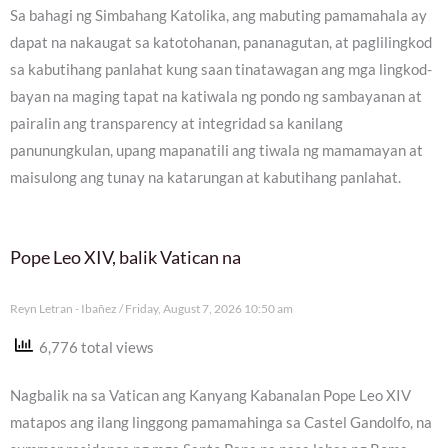
Sa bahagi ng Simbahang Katolika, ang mabuting pamamahala ay
dapat na nakaugat sa katotohanan, pananagutan, at paglilingkod
sa kabutihang panlahat kung saan tinatawagan ang mga lingkod-
bayan na maging tapat na katiwala ng pondo ng sambayanan at
pairalin ang transparency at integridad sa kanilang
panunungkulan, upang mapanatili ang tiwala ng mamamayan at
maisulong ang tunay na katarungan at kabutihang panlahat.
Pope Leo XIV, balik Vatican na
Reyn Letran - Ibañez
Friday, August 7, 2026 10:50 am
6,776 total views
Nagbalik na sa Vatican ang Kanyang Kabanalan Pope Leo XIV
matapos ang ilang linggong pamamahinga sa Castel Gandolfo, na