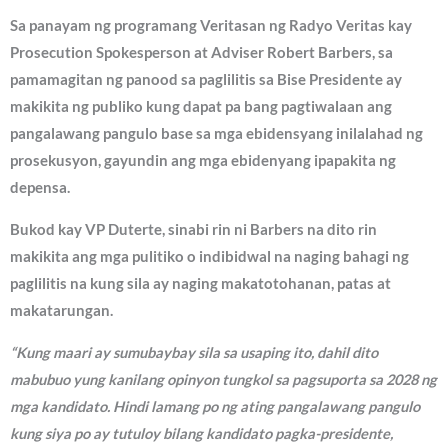
Sa panayam ng programang Veritasan ng Radyo Veritas kay
Prosecution Spokesperson at Adviser Robert Barbers, sa
pamamagitan ng panood sa paglilitis sa Bise Presidente ay
makikita ng publiko kung dapat pa bang pagtiwalaan ang
pangalawang pangulo base sa mga ebidensyang inilalahad ng
prosekusyon, gayundin ang mga ebidenyang ipapakita ng
depensa.
Bukod kay VP Duterte, sinabi rin ni Barbers na dito rin
makikita ang mga pulitiko o indibidwal na naging bahagi ng
paglilitis na kung sila ay naging makatotohanan, patas at
makatarungan.
“Kung maari ay sumubaybay sila sa usaping ito, dahil dito
mabubuo yung kanilang opinyon tungkol sa pagsuporta sa 2028 ng
mga kandidato. Hindi lamang po ng ating pangalawang pangulo
kung siya po ay tutuloy bilang kandidato pagka-presidente,