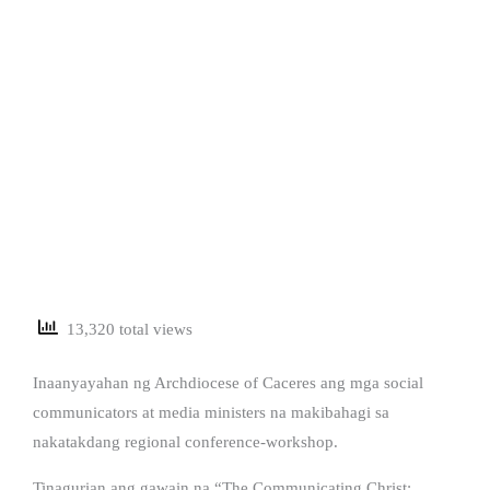
13,320 total views
Inaanyayahan ng Archdiocese of Caceres ang mga social
communicators at media ministers na makibahagi sa
nakatakdang regional conference-workshop.
Tinagurian ang gawain na “The Communicating Christ: