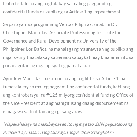
Duterte, lalo na ang pagtalakay sa maling paggamit ng
confidential funds na kabilang sa Article 1 ng impeachment.
Sa panayam sa programang Veritas Pilipinas, sinabi ni Dr.
Christopher Mantillas, Associate Professor ng Institute for
Governance and Rural Development ng University of the
Philippines Los Baños, na mahalagang maunawaan ng publiko ang
mga isyung tinatalakay sa Senado sapagkat may kinalaman ito sa
pananagutan ng mga opisyal ng pamahalaan.
Ayon kay Mantillas, nakatuon na ang paglilitis sa Article 1, na
tumatalakay sa maling paggamit ng confidential funds, kabilang
ang kontrobersyal na ₱125 milyong confidential fund ng Office of
the Vice President at ang mahigit isang daang disbursement na
isinagawa sa loob lamang ng isang araw.
“Napakahalaga na masubaybayan ito ng mga tao dahil pagkatapos ng
Article 1 ay maaari nang talakayin ang Article 2 tungkol sa