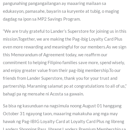
pangunahing pangangailangan ay maaaring mailaan sa
edukasyon, pamasahe, bayarin sa kuryente at tubig, o maging
dagdag na ipon sa MP2 Savings Program.
“We are truly grateful to Lander’s Superstore for joining us in this
mission.Together, we are making the Pag-ibig Loyalty Card Plus
even more rewarding and meaningful for our members.As we sign
this Memorandum of Agreement today, we reaffirm our
commitment to helping Filipino families save more, spend wisely,
and enjoy greater value from their pag-ibig membership.To our
friends from Lander Superstore, thank you for your trust and
partnership. Maraming salamat po at congratulations to all of us,”
bahagi pa ng mensahe ni Acosta sa gawain.
Sa bisa ng kasunduan na nagsimula noong August 01 hanggang
October 31 ngayong taon, maaaring makakuha ang mga may
hawak ng Pag-IBIG Loyalty Card at Loyalty Card Plus ng libreng
Landers Shopping Pass, libreng Landers Premium Membership sa