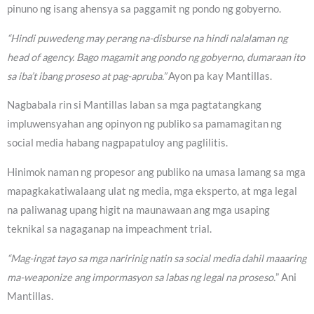
pinuno ng isang ahensya sa paggamit ng pondo ng gobyerno.
“Hindi puwedeng may perang na-disburse na hindi nalalaman ng
head of agency. Bago magamit ang pondo ng gobyerno, dumaraan ito
sa iba’t ibang proseso at pag-apruba.”
Ayon pa kay Mantillas.
Nagbabala rin si Mantillas laban sa mga pagtatangkang
impluwensyahan ang opinyon ng publiko sa pamamagitan ng
social media habang nagpapatuloy ang paglilitis.
Hinimok naman ng propesor ang publiko na umasa lamang sa mga
mapagkakatiwalaang ulat ng media, mga eksperto, at mga legal
na paliwanag upang higit na maunawaan ang mga usaping
teknikal sa nagaganap na impeachment trial.
“Mag-ingat tayo sa mga naririnig natin sa social media dahil maaaring
ma-weaponize ang impormasyon sa labas ng legal na proseso.
” Ani
Mantillas.