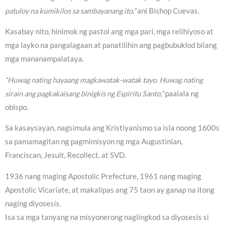
patuloy na kumikilos sa sambayanang ito,”
ani Bishop Cuevas.
Kasabay nito, hinimok ng pastol ang mga pari, mga relihiyoso at
mga layko na pangalagaan at panatilihin ang pagbubuklod bilang
mga mananampalataya.
“Huwag nating hayaang magkawatak-watak tayo. Huwag nating
sirain ang pagkakaisang binigkis ng Espiritu Santo,”
paalala ng
obispo.
Sa kasaysayan, nagsimula ang Kristiyanismo sa isla noong 1600s
sa pamamagitan ng pagmimisyon ng mga Augustinian,
Franciscan, Jesuit, Recollect, at SVD.
1936 nang maging Apostolic Prefecture, 1961 nang maging
Apostolic Vicariate, at makalipas ang 75 taon ay ganap na itong
naging diyosesis.
Isa sa mga tanyang na misyonerong naglingkod sa diyosesis si