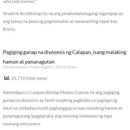
who lasts forever.”
Sinabi ni Archbishop Uy na ang pinakamahalagang tagumpay ay
ang buhay na puno ng pagmamahal at nananatiling tapat kay
Kristo.
Pagiging ganap na diyosesis ng Calapan, isang malaking
hamon at pananagutan
Norman Dequia
Friday, August 7, 2026 5:18 pm
25,716 total views
Nanindigan si Calapan Bishop Moises Cuevas na ang pagiging
ganap na diyosesis ay hindi simpleng pagkilala sa paglago ng
lokal na simbahan kundi pagtanggap sa mas malaking hamon at
pananagutang ipagpatuloy ang misyong sinimulan ng mga
naunang misyonero.