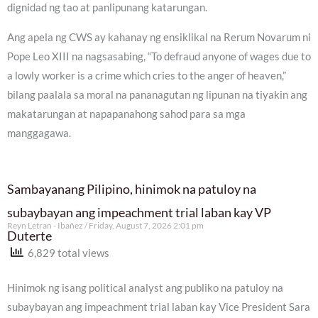
dignidad ng tao at panlipunang katarungan.
Ang apela ng CWS ay kahanay ng ensiklikal na Rerum Novarum ni
Pope Leo XIII na nagsasabing, “To defraud anyone of wages due to
a lowly worker is a crime which cries to the anger of heaven,”
bilang paalala sa moral na pananagutan ng lipunan na tiyakin ang
makatarungan at napapanahong sahod para sa mga
manggagawa.
Sambayanang Pilipino, hinimok na patuloy na
subaybayan ang impeachment trial laban kay VP
Reyn Letran - Ibañez
Friday, August 7, 2026 2:01 pm
Duterte
6,829 total views
Hinimok ng isang political analyst ang publiko na patuloy na
subaybayan ang impeachment trial laban kay Vice President Sara