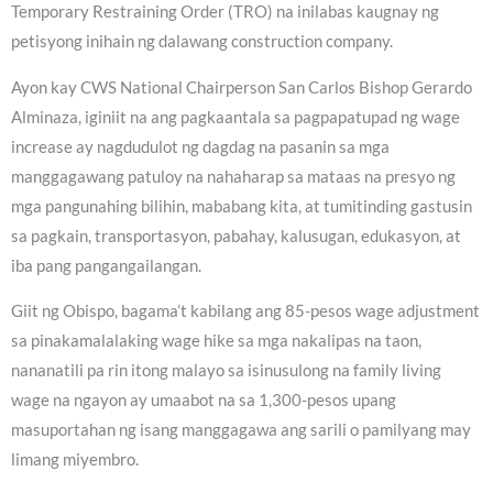
Temporary Restraining Order (TRO) na inilabas kaugnay ng
petisyong inihain ng dalawang construction company.
Ayon kay CWS National Chairperson San Carlos Bishop Gerardo
Alminaza, iginiit na ang pagkaantala sa pagpapatupad ng wage
increase ay nagdudulot ng dagdag na pasanin sa mga
manggagawang patuloy na nahaharap sa mataas na presyo ng
mga pangunahing bilihin, mababang kita, at tumitinding gastusin
sa pagkain, transportasyon, pabahay, kalusugan, edukasyon, at
iba pang pangangailangan.
Giit ng Obispo, bagama’t kabilang ang 85-pesos wage adjustment
sa pinakamalalaking wage hike sa mga nakalipas na taon,
nananatili pa rin itong malayo sa isinusulong na family living
wage na ngayon ay umaabot na sa 1,300-pesos upang
masuportahan ng isang manggagawa ang sarili o pamilyang may
limang miyembro.