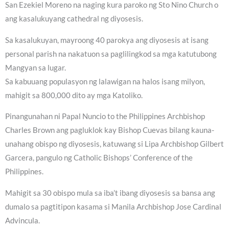
San Ezekiel Moreno na naging kura paroko ng Sto Nino Church o
ang kasalukuyang cathedral ng diyosesis.
Sa kasalukuyan, mayroong 40 parokya ang diyosesis at isang
personal parish na nakatuon sa paglilingkod sa mga katutubong
Mangyan sa lugar.
Sa kabuuang populasyon ng lalawigan na halos isang milyon,
mahigit sa 800,000 dito ay mga Katoliko.
Pinangunahan ni Papal Nuncio to the Philippines Archbishop
Charles Brown ang pagluklok kay Bishop Cuevas bilang kauna-
unahang obispo ng diyosesis, katuwang si Lipa Archbishop Gilbert
Garcera, pangulo ng Catholic Bishops’ Conference of the
Philippines.
Mahigit sa 30 obispo mula sa iba’t ibang diyosesis sa bansa ang
dumalo sa pagtitipon kasama si Manila Archbishop Jose Cardinal
Advincula.