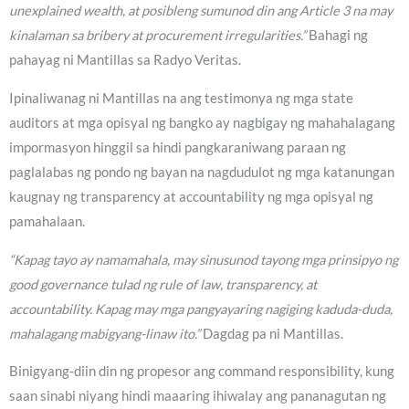
unexplained wealth, at posibleng sumunod din ang Article 3 na may
kinalaman sa bribery at procurement irregularities.”
Bahagi ng
pahayag ni Mantillas sa Radyo Veritas.
Ipinaliwanag ni Mantillas na ang testimonya ng mga state
auditors at mga opisyal ng bangko ay nagbigay ng mahahalagang
impormasyon hinggil sa hindi pangkaraniwang paraan ng
paglalabas ng pondo ng bayan na nagdudulot ng mga katanungan
kaugnay ng transparency at accountability ng mga opisyal ng
pamahalaan.
“Kapag tayo ay namamahala, may sinusunod tayong mga prinsipyo ng
good governance tulad ng rule of law, transparency, at
accountability. Kapag may mga pangyayaring nagiging kaduda-duda,
mahalagang mabigyang-linaw ito.”
Dagdag pa ni Mantillas.
Binigyang-diin din ng propesor ang command responsibility, kung
saan sinabi niyang hindi maaaring ihiwalay ang pananagutan ng