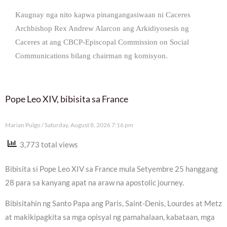
Kaugnay nga nito kapwa pinangangasiwaan ni Caceres
Archbishop Rex Andrew Alarcon ang Arkidiyosesis ng
Caceres at ang CBCP-Episcopal Commission on Social
Communications bilang chairman ng komisyon.
Pope Leo XIV, bibisita sa France
Marian Pulgo
Saturday, August 8, 2026 7:16 pm
3,773 total views
Bibisita si Pope Leo XIV sa France mula Setyembre 25 hanggang
28 para sa kanyang apat na araw na apostolic journey.
Bibisitahin ng Santo Papa ang Paris, Saint-Denis, Lourdes at Metz
at makikipagkita sa mga opisyal ng pamahalaan, kabataan, mga