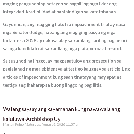
maging pangunahing batayan sa pagpili ng mga lider ang
integridad, kredibilidad at paninindigan sa katotohanan.
Gayunman, ang magiging hatol sa impeachment trial ay nasa
mga Senator-Judge, habang ang magiging pasya ng mga
botante sa 2028 ay nakasalalay sa kanilang sariling pagsusuri
sa mga kandidato at sa kanilang mga plataporma at rekord.
Sa susunod na linggo, ay magpapatuloy ang prosecution sa
paglalahad ng mga ebidensya at testigo kaugnay sa article 1 ng
articles of impeachment kung saan tinatayang may apat na
testigo ang ihaharap sa buong linggo ng paglilitis.
Walang saysay ang kayamanan kung nawawala ang
kaluluwa-Archbishop Uy
Marian Pulgo
Saturday, August 8, 2026 11:37 am