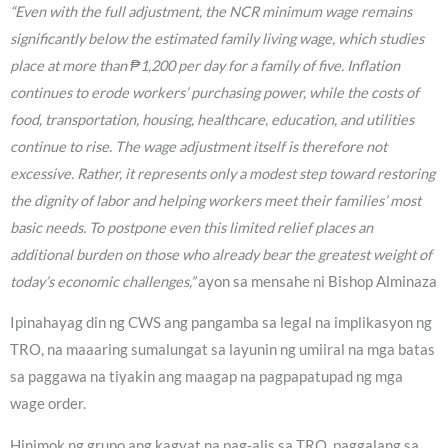
“Even with the full adjustment, the NCR minimum wage remains
significantly below the estimated family living wage, which studies
place at more than ₱1,200 per day for a family of five. Inflation
continues to erode workers’ purchasing power, while the costs of
food, transportation, housing, healthcare, education, and utilities
continue to rise. The wage adjustment itself is therefore not
excessive. Rather, it represents only a modest step toward restoring
the dignity of labor and helping workers meet their families’ most
basic needs. To postpone even this limited relief places an
additional burden on those who already bear the greatest weight of
today’s economic challenges,”
ayon sa mensahe ni Bishop Alminaza
Ipinahayag din ng CWS ang pangamba sa legal na implikasyon ng
TRO, na maaaring sumalungat sa layunin ng umiiral na mga batas
sa paggawa na tiyakin ang maagap na pagpapatupad ng mga
wage order.
Hinimok ng grupo ang kagyat na pag-alis sa TRO, paggalang sa