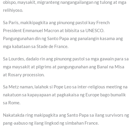
obispo, maysakit, migranteng nangangailangan ng tulong at mga
relihiyoso.
Sa Paris, makikipagkita ang pinunong pastol kay French
President Emmanuel Macron at bibisita sa UNESCO.
Pangungunahan din ng Santo Papa ang panalangin kasama ang
mga kabataan sa Stade de France.
Sa Lourdes, dadalo rin ang pinunong pastol sa mga gawain para sa
mga maysakit at pilgrims at pangungunahan ang Banal na Misa
at Rosary procession.
Sa Metz naman, lalahok si Pope Leo sa inter-religious meeting na
nakatuon sa kapayapaan at pagkakaisa ng Europe bago bumalik
sa Rome.
Nakatakda ring makipagkita ang Santo Papa sa ilang survivors ng
pang-aabuso ng ilang lingkod ng simbahan France.