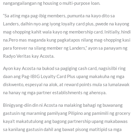
nangangailangan ng housing o multi-purpose loan.
“Sa ating mga pag-ibig members, pumunta na kayo dito sa
Landers, dalhin nyo ang iyong loyalty card plus, pwede na kayong
mag-shopping kahit wala kayo ng membership card. Initially, hindi
na.Pero mas maganda kung pagkatapos nilang mag-shopping kasi
para forever na silang member ng Landers,” ayon sa panayam ng
Radyo Veritas kay Acosta.
Ayon kay Acosta na bukod sa pagiging cash card, nagsisilbi ring
daan ang Pag-IBIG Loyalty Card Plus upang makakuha ng mga
diskwento, espesyal na alok, at reward points mula sa lumalawak
na hanay ng mga partner establishments ng ahensya.
Binigyang-diin din ni Acosta na malaking bahagi ng buwanang
gastusin ng maraming pamilyang Pilipino ang pamimili ng grocery
kaya’t makatutulong ang bagong partnership upang makabawas
sa kanilang gastusin dahil ang bawat pisong matitipid sa mga