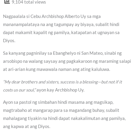
9,104 total views
Nagpaalala si Cebu Archbishop Alberto Uy sa mga
mananampalataya na ang tagumpay ay biyaya, subalit hindi
dapat makamit kapalit ng pamilya, katapatan at ugnayan sa
Diyos.
Sa kanyang pagninilay sa Ebanghelyo ni San Mateo, sinabi ng
arsobispo na walang saysay ang pagkakaroon ng maraming salapi
at ari-arian kung mawawala naman ang ating kaluluwa.
“My dear brothers and sisters, success is a blessing—but not if it
costs us our soul,”
ayon kay Archbishop Uy.
Ayon sa pastol ng simbahan hindi masama ang magsikap,
magtrabaho at mangarap para sa magandang buhay, subalit
mahalagang tiyakin na hindi dapat nakakalimutan ang pamilya,
ang kapwa at ang Diyos.