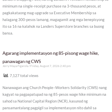
minimum na single-receipt purchase na 3-thousand pesos, at
pagkakataong mag-upgrade sa Executive Membership sa
halagang 300-pesos lamang, magagamit ang mga benepisyong
ito sa 16 na kalahok na Landers Superstore branches sa buong
bansa.
Agarang implementasyon ng 85-pisong wage hike,
panawagan ng CWS
Jerry Maya Figarola
Friday, August 7, 2026 2:40 pm
7,127 total views
Nanawagan ang Church People–Workers Solidarity (CWS) nang
kagyat na pagpapatupad na ng 85-pesos wage hike minimum na
sahod sa National Capital Region (NCR), kasunod ng
pansamantalang pagpigil sa implementasyon nito dahil sa