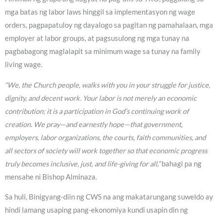
mga batas ng labor laws hinggil sa implementasyon ng wage
orders, pagpapatuloy ng dayalogo sa pagitan ng pamahalaan, mga
employer at labor groups, at pagsusulong ng mga tunay na
pagbabagong maglalapit sa minimum wage sa tunay na family
living wage.
“We, the Church people, walks with you in your struggle for justice,
dignity, and decent work. Your labor is not merely an economic
contribution; it is a participation in God’s continuing work of
creation. We pray—and earnestly hope—that government,
employers, labor organizations, the courts, faith communities, and
all sectors of society will work together so that economic progress
truly becomes inclusive, just, and life-giving for all,”
bahagi pa ng
mensahe ni Bishop Alminaza.
Sa huli, Binigyang-diin ng CWS na ang makatarungang suweldo ay
hindi lamang usaping pang-ekonomiya kundi usapin din ng