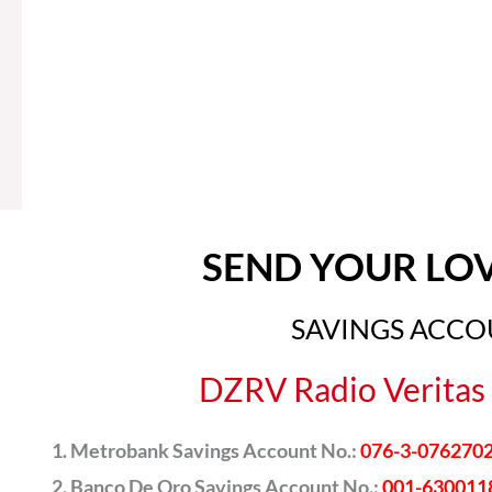
SEND YOUR LO
SAVINGS ACC
DZRV Radio Veritas 
Metrobank Savings Account No.:
076-3-076270
Banco De Oro Savings Account No.:
001-630011