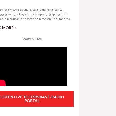
2,014 total views
4 total views Kapanalig, sa anumang hakbang.,
g gagawin., polisiyang ipapatupad.,mga pangakong
an, o mga usapin na sadyang iniiwasan. Lagi itong may
 Hindi ibig sabihin,
 MORE »
Watch Live
LISTEN LIVE TO DZRV846 E-RADIO
PORTAL