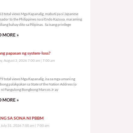
9,363 total views
3 total views Mga Kapanalig, mabuti pa si Japanese
ador to the Philippines na si Endo Kazuya, maraming
liang bahay dito sa Pilipinas. Sa isang privilege
 MORE »
ang papasan ng system-loss?
, August 3, 2026 7:00 am
7:00 am
1,379 total views
9 total views Mga Kapanalig, isa sa mga umani ng
bong palakpakan sa State of the Nation Address (o
ni Pangulong Bongbong Marcos Jr ay
 MORE »
NG SA SONA NI PBBM
, July 31, 2026 7:00 am
7:00 am