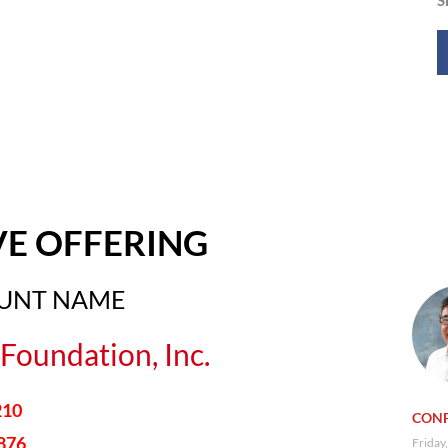
VE OFFERING
OUNT NAME
Foundation, Inc.
210
CONF
876
Friday