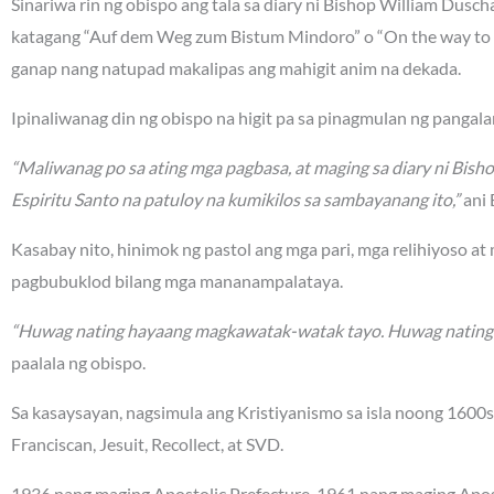
Sinariwa rin ng obispo ang tala sa diary ni Bishop William Dusc
katagang “Auf dem Weg zum Bistum Mindoro” o “On the way to t
ganap nang natupad makalipas ang mahigit anim na dekada.
Ipinaliwanag din ng obispo na higit pa sa pinagmulan ng panga
“Maliwanag po sa ating mga pagbasa, at maging sa diary ni Bish
Espiritu Santo na patuloy na kumikilos sa sambayanang ito,”
ani 
Kasabay nito, hinimok ng pastol ang mga pari, mga relihiyoso at
pagbubuklod bilang mga mananampalataya.
“Huwag nating hayaang magkawatak-watak tayo. Huwag nating sir
paalala ng obispo.
Sa kasaysayan, nagsimula ang Kristiyanismo sa isla noong 160
Franciscan, Jesuit, Recollect, at SVD.
1936 nang maging Apostolic Prefecture, 1961 nang maging Aposto