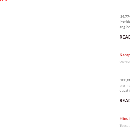
34
34,774 
Presid
ang “co
READ
Karap
Wednes
10
108,08
ang ma
dapat i
READ
Hindi
Tuesda