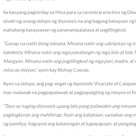
Sa kanyang pagninilay sa Misa para sa canonical erection ng Di
sinabi ng unang obispo ng diyosesis na ang bagong katayuan ng
mahabang kasaysayan ng pananampalataya at paglilingkod.
“Ganap na natin itong minana. Minana natin ang sakripisyo ng 
katekista. Minana natin ang mga panalangin ng mga lolo at lola
Mangyan. Minana natin ang paglilingkod ng mga pari, madre, at 
mina ay misyon,”
ayon kay Bishop Cuevas.
Ayon sa obispo, ang pag-angat ng Apostolic Vicariate of Calapa
mas malawak na pagpapalawak at pagpapaigting ng misyon ni Kr
“Tayo ay naging diyosesis upang lalo pang palawakin ang misyo
paglingkuran ang mahihirap; ihain ang kabataan; samahan ang 
ng pamilya; itaguyod ang katarungan at kapayapaan; at pangalag