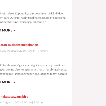
,774 total views
total views Kapanalig, sa impeachment trial ni Vice
ent Sara Duterte, naging malinaw sa madlang bayan na
nfidential fund” ay isang public fund o
 MORE »
atan sa disenteng tahanan
day, August 5, 2026 7:00 am
7:00 am
8,081 total views
1 total views Mga Kapanalig, karapatan ng bawat tao
gkaroon ng disenteng tahanan. Para masabing disente,
tong sapat, ligtas, may seguridad, at nagbibigay-daan sa
 MORE »
 nakatutuwang biro
y, August 4, 2026 7:00 am
7:00 am