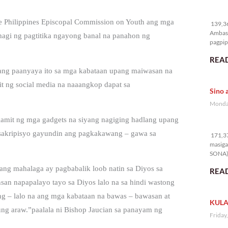
13
he Philippines Episcopal Commission on Youth ang mga
139,36
Ambass
hagi ng pagtitika ngayong banal na panahon ng
pagpipi
READ
ng paanyaya ito sa mga kabataan upang maiwasan na
it ng social media na naaangkop dapat sa
Sino 
Monday
gamit ng mga gadgets na siyang nagiging hadlang upang
17
sakripisyo gayundin ang pagkakawang – gawa sa
171,37
masiga
SONA) 
ang mahalaga ay pagbabalik loob natin sa Diyos sa
READ
n napapalayo tayo sa Diyos lalo na sa hindi wastong
ng – lalo na ang mga kabataan na bawas – bawasan at
KULA
ung araw.”paalala ni Bishop Jaucian sa panayam ng
Friday