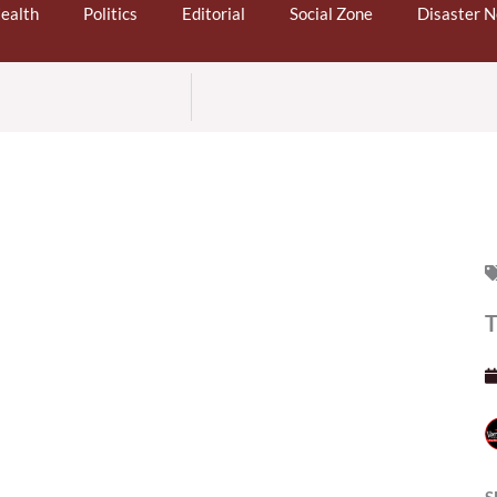
ealth
Politics
Editorial
Social Zone
Disaster 
T
S