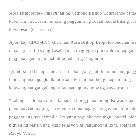
Abra,Philippines– Pinayuhan ng Catholic Bishop Conference of t
kabataan na iwasan muna ang paggamit ng social media bilang ba
kuwaresma(Cuaresma).
Ayon kay CBCP-ECY chairman Abra Bishop Leopoldo Jaucian, isa
mapalapit sa tukso ng kasalanan at maging responsable sa paggam
pagpapalaganap ng mabuting balita ng Panginoon.
Iginiit pa ni Bishop Jaucian na mahalagang putulin muna ang pag
lubusang makapagbalik loob sa Diyos at maging ganap ang pagsa
kapwang nangangailangan sa apatnapung araw ng kuwaresma.
“Lalong – lalo na sa mga kabataan itong panahon ng Kuwaresma, 
pamamagitan ng pag – aayuno sa mga bagay – bagay na kung minsa
paggamit ng social media. Ito yung pagkakataon mga kapatid lalo
bigyan ng pansin ang ating relasyon sa Panginoong itong apatnap
Radyo Veritas.