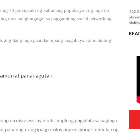
32
s ng 78 porsiyento ng kabuuang populasyon ng mga ito
322,01
planon
g oras na iginugugol sa paggamit ng social networking
binitiw
kulang.
READ
reats ang ilang mga paaralan upang magabayan at mahubog
 hamon at pananagutan
ap na diyosesis ay hindi simpleng pagkilala sa paglago
at pananagutang ipagpatuloy ang misyong sinimulan ng