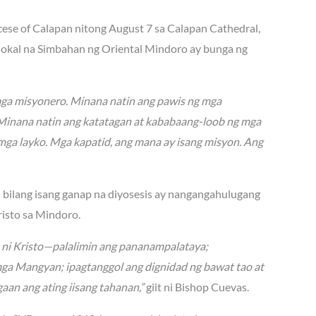
ocese of Calapan nitong August 7 sa Calapan Cathedral,
 lokal na Simbahan ng Oriental Mindoro ay bunga ng
mga misyonero. Minana natin ang pawis ng mga
. Minana natin ang katatagan at kababaang-loob ng mga
mga layko. Mga kapatid, ang mana ay isang misyon. Ang
n bilang isang ganap na diyosesis ay nangangahulugang
isto sa Mindoro.
n ni Kristo—palalimin ang pananampalataya;
mga Mangyan; ipagtanggol ang dignidad ng bawat tao at
aan ang ating iisang tahanan,”
giit ni Bishop Cuevas.