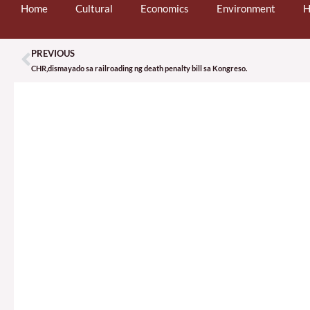
Home
Cultural
Economics
Environment
H
PREVIOUS
Prev
CHR,dismayado sa railroading ng death penalty bill sa Kongreso.