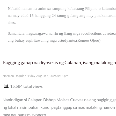
Nabatid naman na anim sa sampung kabataang Filipino o katumba
na may edad 15 hanggang 24-taong gulang ang may pinakamaramin
sites.
Samantala, nagsasagawa na rin ng ilang mga recollections at ret
ang buhay espirituwal ng mga estudyante.(Romeo Ojero)
Pagiging ganap na diyosesis ng Calapan, isang malaking
Norman Dequia
Friday, August 7, 2026 5:18 pm
15,584 total views
Nanindigan si Calapan Bishop Moises Cuevas na ang pagiging gan
ng lokal na simbahan kundi pagtanggap sa mas malaking hamon 
mga naunang misyonero.