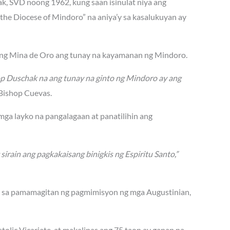
hak, SVD noong 1962, kung saan isinulat niya ang
he Diocese of Mindoro” na aniya’y sa kasalukuyan ay
lang Mina de Oro ang tunay na kayamanan ng Mindoro.
op Duschak na ang tunay na ginto ng Mindoro ay ang
Bishop Cuevas.
 mga layko na pangalagaan at panatilihin ang
ain ang pagkakaisang binigkis ng Espiritu Santo,”
0s sa pamamagitan ng pagmimisyon ng mga Augustinian,
lic Vicariate, at makalipas ang 75 taon ay ganap na