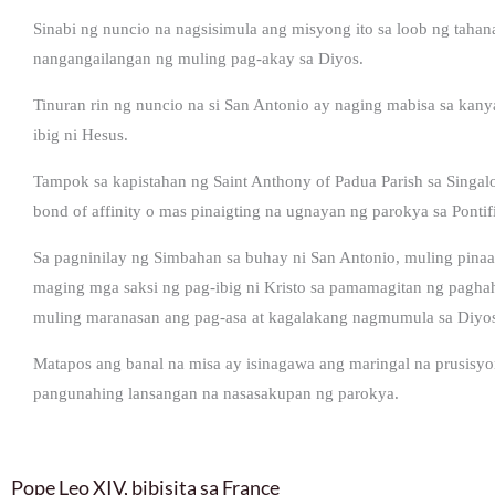
Sinabi ng nuncio na nagsisimula ang misyong ito sa loob ng tah
nangangailangan ng muling pag-akay sa Diyos.
Tinuran rin ng nuncio na si San Antonio ay naging mabisa sa kany
ibig ni Hesus.
Tampok sa kapistahan ng Saint Anthony of Padua Parish sa Singal
bond of affinity o mas pinaigting na ugnayan ng parokya sa Pontifi
Sa pagninilay ng Simbahan sa buhay ni San Antonio, muling pin
maging mga saksi ng pag-ibig ni Kristo sa pamamagitan ng paghah
muling maranasan ang pag-asa at kagalakang nagmumula sa Diyo
Matapos ang banal na misa ay isinagawa ang maringal na prusisyo
pangunahing lansangan na nasasakupan ng parokya.
Pope Leo XIV, bibisita sa France