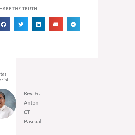
HARE THE TRUTH
itas
orial
Rev. Fr.
Anton
CT
Pascual