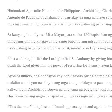
Hinimok ni Apostolic Nuncio to the Philippines, Archbishop Char
Antonio de Padua sa paghahanap at pag-akay sa mga nalalayo sa
mga instrumento ng pag-asa para sa mga nawawalan ng pananamp
Sa kanyang homiliya sa Misa Mayor para sa ika-120 kapistahan ng
binigyang-diin ng kinatawan ng Santo Papa na ang misyon ni Sa
nawawalang bagay kundi, higit sa lahat, maibalik sa Diyos ang 
“Just as during his life the Lord glorified St. Anthony by giving hi
death the Lord gives him the power of restoring lost items,” ayo
Ayon sa nuncio, ang debosyon kay San Antonio bilang patron ng
malalim na misyon na akayin ang mga taong nalalayo sa pananampa
Paliwanag ni Archbishop Brown na ang tema ng pagiging “lost an
Hesus mismo ang naghahanap at nagliligtas sa mga naliligaw sa la
“This theme of being lost and found appears again and again in t