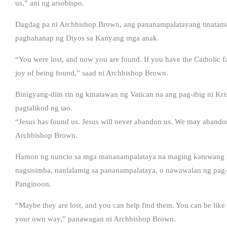
us,” ani ng arsobispo.
Dagdag pa ni Archbishop Brown, ang pananampalatayang tinatam
paghahanap ng Diyos sa Kanyang mga anak.
“You were lost, and now you are found. If you have the Catholic f
joy of being found,” saad ni Archbishop Brown.
Binigyang-diin rin ng kinatawan ng Vatican na ang pag-ibig ni Kris
pagtalikod ng tao.
“Jesus has found us. Jesus will never abandon us. We may abandon 
Archbishop Brown.
Hamon ng nuncio sa mga mananampalataya na maging katuwang n
nagsisimba, nanlalamig sa pananampalataya, o nawawalan ng pag
Panginoon.
“Maybe they are lost, and you can help find them. You can be like
your own way,” panawagan ni Archbishop Brown.