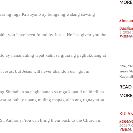
MORE 
the Phil
na si En
asa ng mga Kristiyano ay bunga ng walang sawang
Kazuya,
Sino an
maramin
pagpipil
papasa
Monday,
bahay di
3, 2026 
aith, you have been found by Jesus. He has given you the
system-
Pilipinas
7:00 a
isang pri
196,716
to ay nananatiling tapat kahit sa gitna ng pagkukulang at
views
196,716 
views M
Jesus, but Jesus will never abandon us,” giit ni
Kapanalig
mga uma
READ
masigab
g Simbahan sa paghahanap sa mga kapatid na hindi na
palakpak
MORE 
State of 
-asa sa buhay upang muling mapag-alab ang ugnayan sa
Nation 
(o SONA)
KULAN
Pangulo
Bongbo
 St. Anthony. You can bring them back to the Church in
SONA 
Friday, J
Marcos J
2026 7:
PBBM
7:00 am