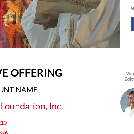
S
VE OFFERING
Ver
Edit
OUNT NAME
Foundation, Inc.
210
876