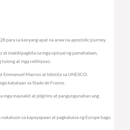
28 para sa kanyang apat na araw na apostolic journey.
tz at makikipagkita sa mga opisyal ng pamahalaan,
tulong at mga relihiyoso.
dent Emmanuel Macron at bibisita sa UNESCO.
ga kabataan sa Stade de France.
 sa mga maysakit at pilgrims at pangungunahan ang
na nakatuon sa kapayapaan at pagkakaisa ng Europe bago