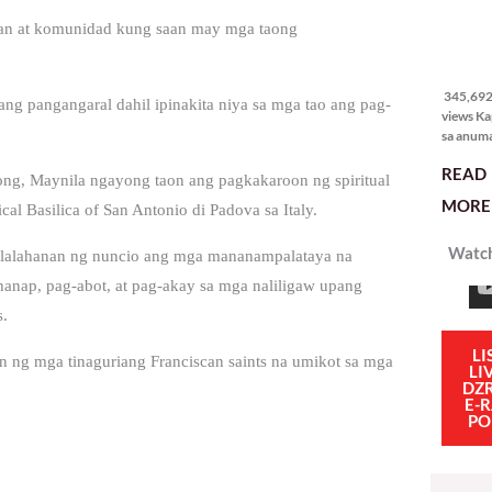
anan at komunidad kung saan may mga taong
345,692
views
345,692 
ang pangangaral dahil ipinakita niya sa mga tao ang pag-
views Ka
sa anum
hakbang.
READ
planong
ong, Maynila ngayong taon ang pagkakaroon ng spiritual
gagawin.
MORE 
cal Basilica of San Antonio di Padova sa Italy.
polisiya
ipapatu
Watch
pangako
aalalahanan ng nuncio ang mga mananampalataya na
binitiwa
anap, pag-abot, at pag-akay sa mga naliligaw upang
usapin n
sadyang
s.
iniiwasan
itong ma
LI
n ng mga tinaguriang Franciscan saints na umikot sa mga
LI
kulang. 
DZ
ibig sabi
E-
PO