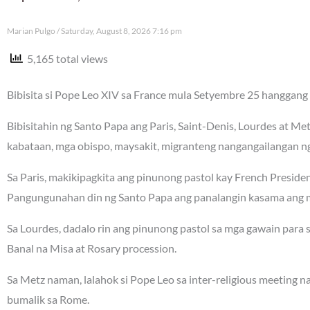
Marian Pulgo
Saturday, August 8, 2026 7:16 pm
5,165 total views
Bibisita si Pope Leo XIV sa France mula Setyembre 25 hanggang 
Bibisitahin ng Santo Papa ang Paris, Saint-Denis, Lourdes at Me
kabataan, mga obispo, maysakit, migranteng nangangailangan ng 
Sa Paris, makikipagkita ang pinunong pastol kay French Presi
Pangungunahan din ng Santo Papa ang panalangin kasama ang m
Sa Lourdes, dadalo rin ang pinunong pastol sa mga gawain para
Banal na Misa at Rosary procession.
Sa Metz naman, lalahok si Pope Leo sa inter-religious meeting 
bumalik sa Rome.