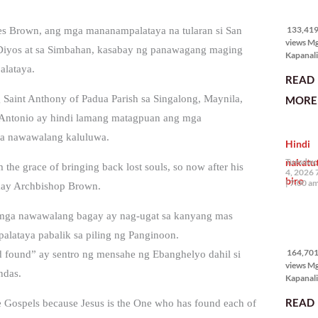
133,419
views
133,419 
les Brown, ang mga mananampalataya na tularan si San
views M
 Diyos at sa Simbahan, kasabay ng panawagang maging
Kapanali
karapat
alataya.
READ
bawat ta
magkaro
 Saint Anthony of Padua Parish sa Singalong, Maynila,
MORE 
disenten
n Antonio ay hindi lamang matagpuan ang mga
tahanan.
masabin
mga nawawalang kaluluwa.
Hindi
disente,
itong sa
nakatu
Tuesday,
m the grace of bringing back lost souls, so now after his
ligtas, m
4, 2026 
biro
segurida
7:00 a
n kay Archbishop Brown.
nagbibig
sa
 mga nawawalang bagay ay nag-ugat sa kanyang mas
164,701
lataya pabalik sa piling ng Panginoon.
views
164,701 
d found” ay sentro ng mensahe ng Ebanghelyo dahil si
views M
ndas.
Kapanali
mabuti p
READ
he Gospels because Jesus is the One who has found each of
Japanes
Ambassa