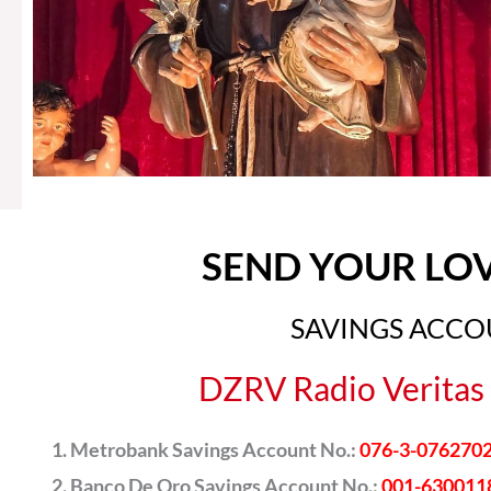
SEND YOUR LO
SAVINGS ACC
DZRV Radio Veritas 
Metrobank Savings Account No.:
076-3-076270
Banco De Oro Savings Account No.:
001-630011