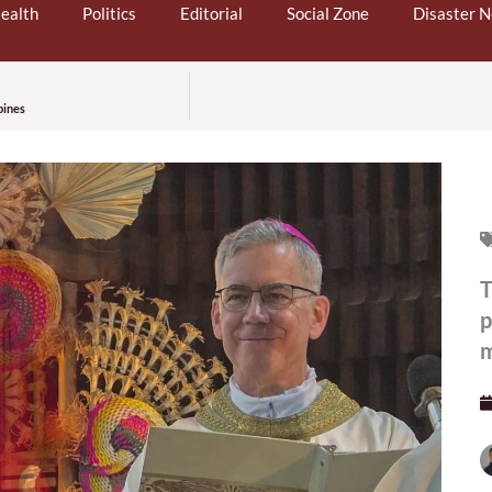
ealth
Politics
Editorial
Social Zone
Disaster 
pines
T
p
m