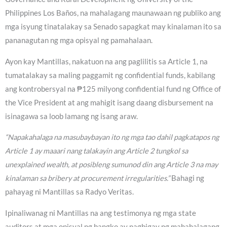
Philippines Los Baños, na mahalagang maunawaan ng publiko ang
mga isyung tinatalakay sa Senado sapagkat may kinalaman ito sa
pananagutan ng mga opisyal ng pamahalaan.
Ayon kay Mantillas, nakatuon na ang paglilitis sa Article 1, na
tumatalakay sa maling paggamit ng confidential funds, kabilang
ang kontrobersyal na ₱125 milyong confidential fund ng Office of
the Vice President at ang mahigit isang daang disbursement na
isinagawa sa loob lamang ng isang araw.
“Napakahalaga na masubaybayan ito ng mga tao dahil pagkatapos ng
Article 1 ay maaari nang talakayin ang Article 2 tungkol sa
unexplained wealth, at posibleng sumunod din ang Article 3 na may
kinalaman sa bribery at procurement irregularities.”
Bahagi ng
pahayag ni Mantillas sa Radyo Veritas.
Ipinaliwanag ni Mantillas na ang testimonya ng mga state
auditors at mga opisyal ng bangko ay nagbigay ng mahahalagang