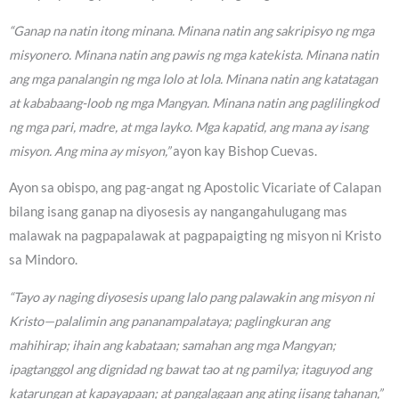
“Ganap na natin itong minana. Minana natin ang sakripisyo ng mga
misyonero. Minana natin ang pawis ng mga katekista. Minana natin
ang mga panalangin ng mga lolo at lola. Minana natin ang katatagan
at kababaang-loob ng mga Mangyan. Minana natin ang paglilingkod
ng mga pari, madre, at mga layko. Mga kapatid, ang mana ay isang
misyon. Ang mina ay misyon,”
ayon kay Bishop Cuevas.
Ayon sa obispo, ang pag-angat ng Apostolic Vicariate of Calapan
bilang isang ganap na diyosesis ay nangangahulugang mas
malawak na pagpapalawak at pagpapaigting ng misyon ni Kristo
sa Mindoro.
“Tayo ay naging diyosesis upang lalo pang palawakin ang misyon ni
Kristo—palalimin ang pananampalataya; paglingkuran ang
mahihirap; ihain ang kabataan; samahan ang mga Mangyan;
ipagtanggol ang dignidad ng bawat tao at ng pamilya; itaguyod ang
katarungan at kapayapaan; at pangalagaan ang ating iisang tahanan,”