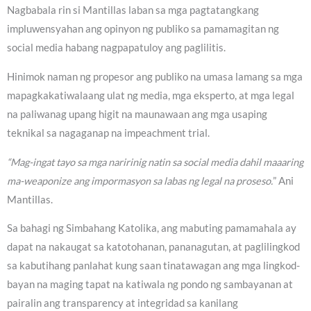
Nagbabala rin si Mantillas laban sa mga pagtatangkang
impluwensyahan ang opinyon ng publiko sa pamamagitan ng
social media habang nagpapatuloy ang paglilitis.
Hinimok naman ng propesor ang publiko na umasa lamang sa mga
mapagkakatiwalaang ulat ng media, mga eksperto, at mga legal
na paliwanag upang higit na maunawaan ang mga usaping
teknikal sa nagaganap na impeachment trial.
“Mag-ingat tayo sa mga naririnig natin sa social media dahil maaaring
ma-weaponize ang impormasyon sa labas ng legal na proseso.
” Ani
Mantillas.
Sa bahagi ng Simbahang Katolika, ang mabuting pamamahala ay
dapat na nakaugat sa katotohanan, pananagutan, at paglilingkod
sa kabutihang panlahat kung saan tinatawagan ang mga lingkod-
bayan na maging tapat na katiwala ng pondo ng sambayanan at
pairalin ang transparency at integridad sa kanilang