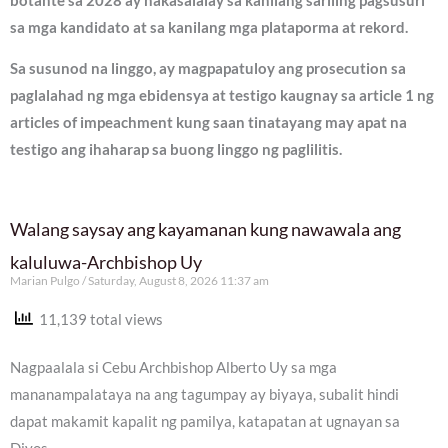
botante sa 2028 ay nakasalalay sa kanilang sariling pagsusuri
sa mga kandidato at sa kanilang mga plataporma at rekord.
Sa susunod na linggo, ay magpapatuloy ang prosecution sa
paglalahad ng mga ebidensya at testigo kaugnay sa article 1 ng
articles of impeachment kung saan tinatayang may apat na
testigo ang ihaharap sa buong linggo ng paglilitis.
Walang saysay ang kayamanan kung nawawala ang
kaluluwa-Archbishop Uy
Marian Pulgo
Saturday, August 8, 2026 11:37 am
11,139 total views
Nagpaalala si Cebu Archbishop Alberto Uy sa mga
mananampalataya na ang tagumpay ay biyaya, subalit hindi
dapat makamit kapalit ng pamilya, katapatan at ugnayan sa