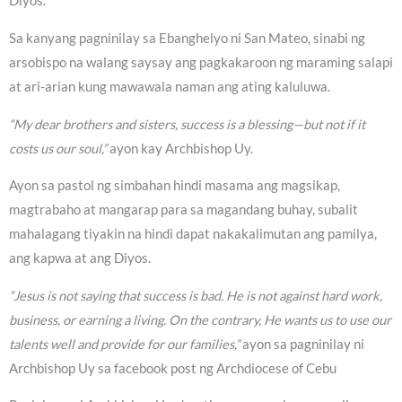
Diyos.
Sa kanyang pagninilay sa Ebanghelyo ni San Mateo, sinabi ng
arsobispo na walang saysay ang pagkakaroon ng maraming salapi
at ari-arian kung mawawala naman ang ating kaluluwa.
“My dear brothers and sisters, success is a blessing—but not if it
costs us our soul,”
ayon kay Archbishop Uy.
Ayon sa pastol ng simbahan hindi masama ang magsikap,
magtrabaho at mangarap para sa magandang buhay, subalit
mahalagang tiyakin na hindi dapat nakakalimutan ang pamilya,
ang kapwa at ang Diyos.
“Jesus is not saying that success is bad. He is not against hard work,
business, or earning a living. On the contrary, He wants us to use our
talents well and provide for our families,”
ayon sa pagninilay ni
Archbishop Uy sa facebook post ng Archdiocese of Cebu