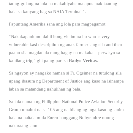
taong-gulang na lola na makabiyahe matapos makitaan ng
bala sa kanyang bag sa NAIA Terminal 1.
Papuntang Amerika sana ang lola para magpagamot.
“Nakakapanlumo dahil itong victim na ito who is very
vulnerable kasi description ng anak farmer lang sila and then
paano sila magdadala nung bagay na makaka – perwisyo sa
kanilang trip,” giit pa ng pari sa
Radyo Veritas.
Sa ngayon ay nangako naman si Fr. Ogsimer na tutulong sila
upang ibasura ng Department of Justice ang kaso na isinampa
laban sa matandang nahulihan ng bala.
Sa tala naman ng Philippine National Police Aviation Security
Group umabot na sa 105 ang na bilang ng mga kaso ng tanim
bala na naitala mula Enero hanggang Nobyembre noong
nakaraang taon.