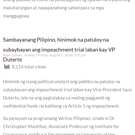
makatarungan at napapanahong sahod para sa mga
manggagawa.
Sambayanang Pilipino, hinimok na patuloy na
subaybayan ang impeachment trial laban kay VP
Reyn Letran - Ibañez
Friday, August 7, 2026 2:01 pm
Duterte
8,214 total views
Hinimok ng isang political analyst ang publiko na patuloy na
subaybayan ang impeachment trial laban kay Vice President Sara
Duterte, lalo na ang pagtalakay sa maling paggamit ng
confidential funds na kabilang sa Article 1 ng impeachment.
Sa panayam sa programang Veritas Pilipinas, sinabi ni Dr.
Christopher Mantillas, Associate Professor ng Institute for
Governance and Rural Development ng University of the