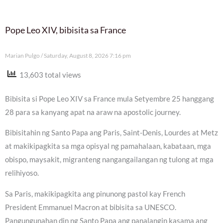
Pope Leo XIV, bibisita sa France
Marian Pulgo
Saturday, August 8, 2026 7:16 pm
13,603 total views
Bibisita si Pope Leo XIV sa France mula Setyembre 25 hanggang
28 para sa kanyang apat na araw na apostolic journey.
Bibisitahin ng Santo Papa ang Paris, Saint-Denis, Lourdes at Metz
at makikipagkita sa mga opisyal ng pamahalaan, kabataan, mga
obispo, maysakit, migranteng nangangailangan ng tulong at mga
relihiyoso.
Sa Paris, makikipagkita ang pinunong pastol kay French
President Emmanuel Macron at bibisita sa UNESCO.
Pangungunahan din ng Santo Papa ang panalangin kasama ang