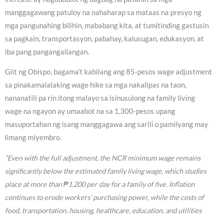
manggagawang patuloy na nahaharap sa mataas na presyo ng
mga pangunahing bilihin, mababang kita, at tumitinding gastusin
sa pagkain, transportasyon, pabahay, kalusugan, edukasyon, at
iba pang pangangailangan.
Giit ng Obispo, bagama’t kabilang ang 85-pesos wage adjustment
sa pinakamalalaking wage hike sa mga nakalipas na taon,
nananatili pa rin itong malayo sa isinusulong na family living
wage na ngayon ay umaabot na sa 1,300-pesos upang
masuportahan ng isang manggagawa ang sarili o pamilyang may
limang miyembro.
“Even with the full adjustment, the NCR minimum wage remains
significantly below the estimated family living wage, which studies
place at more than ₱1,200 per day for a family of five. Inflation
continues to erode workers’ purchasing power, while the costs of
food, transportation, housing, healthcare, education, and utilities