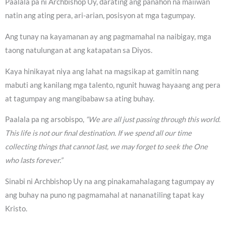
Paalala pa ni Archbishop Uy, darating ang panahon na maiiwan
natin ang ating pera, ari-arian, posisyon at mga tagumpay.
Ang tunay na kayamanan ay ang pagmamahal na naibigay, mga
taong natulungan at ang katapatan sa Diyos.
Kaya hinikayat niya ang lahat na magsikap at gamitin nang
mabuti ang kanilang mga talento, ngunit huwag hayaang ang pera
at tagumpay ang mangibabaw sa ating buhay.
Paalala pa ng arsobispo,
“We are all just passing through this world.
This life is not our final destination. If we spend all our time
collecting things that cannot last, we may forget to seek the One
who lasts forever.”
Sinabi ni Archbishop Uy na ang pinakamahalagang tagumpay ay
ang buhay na puno ng pagmamahal at nananatiling tapat kay
Kristo.