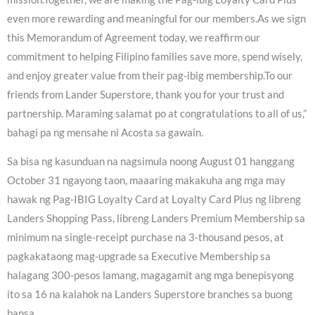
even more rewarding and meaningful for our members.As we sign
this Memorandum of Agreement today, we reaffirm our
commitment to helping Filipino families save more, spend wisely,
and enjoy greater value from their pag-ibig membership.To our
friends from Lander Superstore, thank you for your trust and
partnership. Maraming salamat po at congratulations to all of us,”
bahagi pa ng mensahe ni Acosta sa gawain.
Sa bisa ng kasunduan na nagsimula noong August 01 hanggang
October 31 ngayong taon, maaaring makakuha ang mga may
hawak ng Pag-IBIG Loyalty Card at Loyalty Card Plus ng libreng
Landers Shopping Pass, libreng Landers Premium Membership sa
minimum na single-receipt purchase na 3-thousand pesos, at
pagkakataong mag-upgrade sa Executive Membership sa
halagang 300-pesos lamang, magagamit ang mga benepisyong
ito sa 16 na kalahok na Landers Superstore branches sa buong
bansa.