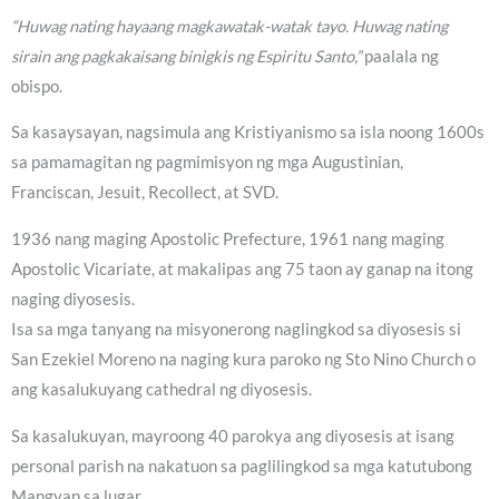
“Huwag nating hayaang magkawatak-watak tayo. Huwag nating
sirain ang pagkakaisang binigkis ng Espiritu Santo,”
paalala ng
obispo.
Sa kasaysayan, nagsimula ang Kristiyanismo sa isla noong 1600s
sa pamamagitan ng pagmimisyon ng mga Augustinian,
Franciscan, Jesuit, Recollect, at SVD.
1936 nang maging Apostolic Prefecture, 1961 nang maging
Apostolic Vicariate, at makalipas ang 75 taon ay ganap na itong
naging diyosesis.
Isa sa mga tanyang na misyonerong naglingkod sa diyosesis si
San Ezekiel Moreno na naging kura paroko ng Sto Nino Church o
ang kasalukuyang cathedral ng diyosesis.
Sa kasalukuyan, mayroong 40 parokya ang diyosesis at isang
personal parish na nakatuon sa paglilingkod sa mga katutubong
Mangyan sa lugar.