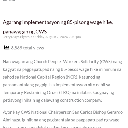
Agarang implementasyon ng 85-pisong wage hike,
panawagan ng CWS
Jerry Maya Figarola
Friday, August 7, 2026 2:40 pm
8,869 total views
Nanawagan ang Church People–Workers Solidarity (CWS) nang
kagyat na pagpapatupad na ng 85-pesos wage hike minimum na
sahod sa National Capital Region (NCR), kasunod ng
pansamantalang pagpigil sa implementasyon nito dahil sa
Temporary Restraining Order (TRO) na inilabas kaugnay ng
petisyong inihain ng dalawang construction company.
Ayon kay CWS National Chairperson San Carlos Bishop Gerardo
Alminaza, iginiit na ang pagkaantala sa pagpapatupad ng wage
increase ay nagdudulot ng dagdag na pasanin sa mga