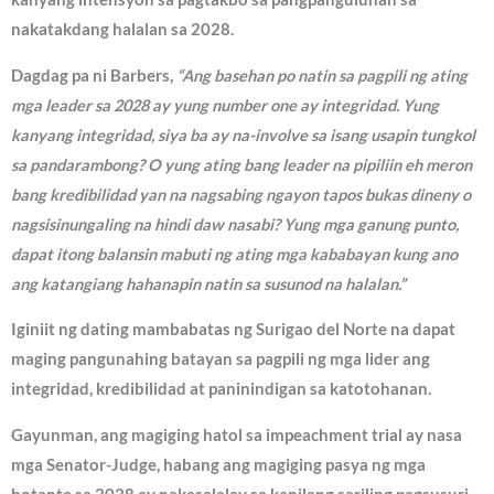
nakatakdang halalan sa 2028.
Dagdag pa ni Barbers,
“Ang basehan po natin sa pagpili ng ating
mga leader sa 2028 ay yung number one ay integridad. Yung
kanyang integridad, siya ba ay na-involve sa isang usapin tungkol
sa pandarambong? O yung ating bang leader na pipiliin eh meron
bang kredibilidad yan na nagsabing ngayon tapos bukas dineny o
nagsisinungaling na hindi daw nasabi? Yung mga ganung punto,
dapat itong balansin mabuti ng ating mga kababayan kung ano
ang katangiang hahanapin natin sa susunod na halalan.”
Iginiit ng dating mambabatas ng Surigao del Norte na dapat
maging pangunahing batayan sa pagpili ng mga lider ang
integridad, kredibilidad at paninindigan sa katotohanan.
Gayunman, ang magiging hatol sa impeachment trial ay nasa
mga Senator-Judge, habang ang magiging pasya ng mga