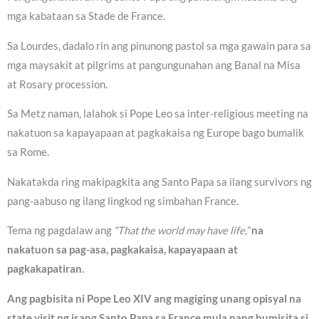
mga kabataan sa Stade de France.
Sa Lourdes, dadalo rin ang pinunong pastol sa mga gawain para sa
mga maysakit at pilgrims at pangungunahan ang Banal na Misa
at Rosary procession.
Sa Metz naman, lalahok si Pope Leo sa inter-religious meeting na
nakatuon sa kapayapaan at pagkakaisa ng Europe bago bumalik
sa Rome.
Nakatakda ring makipagkita ang Santo Papa sa ilang survivors ng
pang-aabuso ng ilang lingkod ng simbahan France.
Tema ng pagdalaw ang
“That the world may have life,”
na
nakatuon sa pag-asa, pagkakaisa, kapayapaan at
pagkakapatiran.
Ang pagbisita ni Pope Leo XIV ang magiging unang opisyal na
state visit ng isang Santo Papa sa France mula nang bumisita si