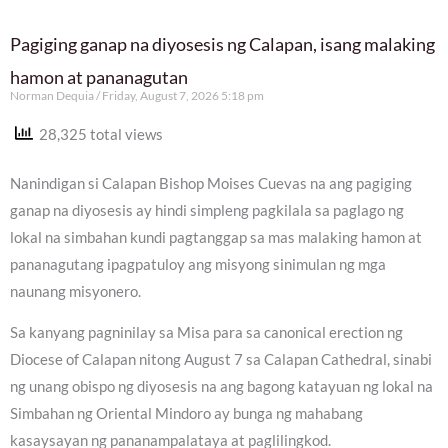
Pagiging ganap na diyosesis ng Calapan, isang malaking
hamon at pananagutan
Norman Dequia
Friday, August 7, 2026 5:18 pm
28,325 total views
Nanindigan si Calapan Bishop Moises Cuevas na ang pagiging
ganap na diyosesis ay hindi simpleng pagkilala sa paglago ng
lokal na simbahan kundi pagtanggap sa mas malaking hamon at
pananagutang ipagpatuloy ang misyong sinimulan ng mga
naunang misyonero.
Sa kanyang pagninilay sa Misa para sa canonical erection ng
Diocese of Calapan nitong August 7 sa Calapan Cathedral, sinabi
ng unang obispo ng diyosesis na ang bagong katayuan ng lokal na
Simbahan ng Oriental Mindoro ay bunga ng mahabang
kasaysayan ng pananampalataya at paglilingkod.