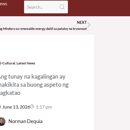
News
NEXT
Next
 ng Mindoro sa renewable energy dahil sa patuloy na brownout
Cultural
,
Latest News
ng tunay na kagalingan ay
akikita sa buong aspeto ng
agkatao
June 13, 2026
1:17 pm
Norman Dequia