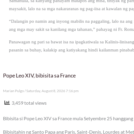
Samantala, sa kanyang panayam matapos ang misa, tiniyak ng par
maysakit, lalo na sa mga nakararanas ng pag-iisa at kawalan ng pa
“Dalangin po namin ang inyong mabilis na paggaling, lalo na ang
ang mga may sakit sa kanilang mga tahanan,” pahayag ni Fr. Roma
Panawagan ng pari sa bawat isa na ipagkatiwala sa Kalinis-linisan
pasanin sa buhay, kalakip ang katiyakang hindi kailanman pinab
Pope Leo XIV, bibisita sa France
Marian Pulgo
Saturday, August 8, 2026 7:16 pm
3,459 total views
Bibisita si Pope Leo XIV sa France mula Setyembre 25 hanggang 
Bibisitahin ng Santo Papa ang Paris, Saint-Denis, Lourdes at Me