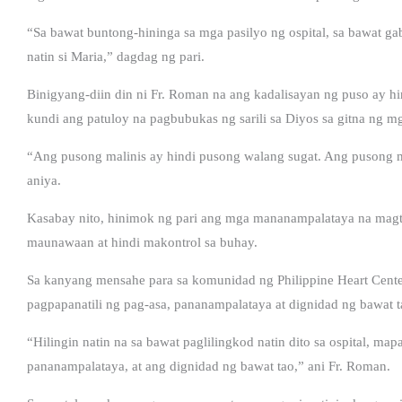
“Sa bawat buntong-hininga sa mga pasilyo ng ospital, sa bawat gab
natin si Maria,” dagdag ng pari.
Binigyang-diin din ni Fr. Roman na ang kadalisayan ng puso ay h
kundi ang patuloy na pagbubukas ng sarili sa Diyos sa gitna ng 
“Ang pusong malinis ay hindi pusong walang sugat. Ang pusong ma
aniya.
Kasabay nito, hinimok ng pari ang mga mananampalataya na magti
maunawaan at hindi makontrol sa buhay.
Sa kanyang mensahe para sa komunidad ng Philippine Heart Center
pagpapanatili ng pag-asa, pananampalataya at dignidad ng bawat 
“Hilingin natin na sa bawat paglilingkod natin dito sa ospital, ma
pananampalataya, at ang dignidad ng bawat tao,” ani Fr. Roman.