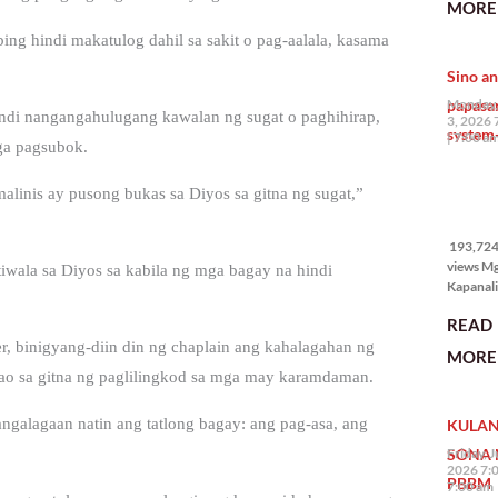
MORE 
the Phil
na si En
ing hindi makatulog dahil sa sakit o pag-aalala, kasama
Kazuya,
Sino an
maramin
pagpipil
papasa
Monday,
indi nangangahulugang kawalan ng sugat o paghihirap,
bahay di
3, 2026 
system-
Pilipinas
7:00 a
mga pagsubok.
isang pri
linis ay pusong bukas sa Diyos sa gitna ng sugat,”
193,724
views
193,724 
views M
wala sa Diyos sa kabila ng mga bagay na hindi
Kapanalig
mga uma
READ
masigab
palakpak
, binigyang-diin din ng chaplain ang kahalagahan ng
MORE 
State of 
tao sa gitna ng paglilingkod sa mga may karamdaman.
Nation 
(o SONA)
pangalagaan natin ang tatlong bagay: ang pag-asa, ang
KULAN
Pangulo
Bongbo
SONA 
Friday, J
Marcos J
2026 7:
PBBM
7:00 am