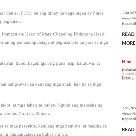
130,427
views
130,427 
art Center (PHC), na ang tunay na kagalingan ay hindi
views M
g pagkatao.
Kapanali
karapat
READ
a Immaculate Heart of Mary Chapel ng Philippine Heart
bawat ta
magkaro
uwaran ng pananampalataya at pag-asa lalo na para sa mga
MORE 
disenten
tahanan.
masabin
Hindi
disente,
tawan, kundi kagalingan ng puso, isip, kaluluwa, at
itong sa
nakatu
Tuesday,
ligtas, m
4, 2026 
biro
segurida
7:00 a
nagbibig
nman nang-iiwan sa kanyang mga anak, lalo na sa mga
sa
161,709
views
takot, at mga laban sa buhay. Ngunit ang mensahe ng
161,709 
sa tabi mo,” ani Fr. Roman.
views M
Kapanali
mabuti p
ra sa mga pasyente, kanilang mga pamilya, at maging sa
READ
Japanes
 ng pangangalaga sa buhay ng tao.
Ambassa