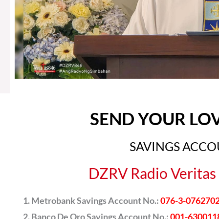
SEND YOUR LO
SAVINGS ACC
DZRV Radio Veritas 
Metrobank Savings Account No.:
076-3-076270
Banco De Oro Savings Account No.:
001-630011