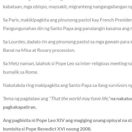
kabataan, mga obispo, maysakit, migranteng nangangailangan ng 
Sa Paris, makikipagkita ang pinunong pastol kay French Presi
Pangungunahan din ng Santo Papa ang panalangin kasama ang m
Sa Lourdes, dadalo rin ang pinunong pastol sa mga gawain para
Banal na Misa at Rosary procession.
Sa Metz naman, lalahok si Pope Leo sa inter-religious meeting 
bumalik sa Rome.
Nakatakda ring makipagkita ang Santo Papa sa ilang survivors n
Tema ng pagdalaw ang
“That the world may have life,”
na nakatuo
pagkakapatiran.
Ang pagbisita ni Pope Leo XIV ang magiging unang opisyal na st
bumisita si Pope Benedict XVI noong 2008.