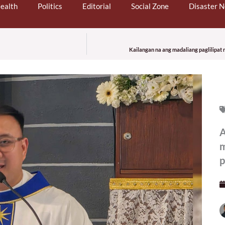
ealth
Politics
Editorial
Social Zone
Disaster 
Kailangan na ang madaliang paglilipat
A
m
p