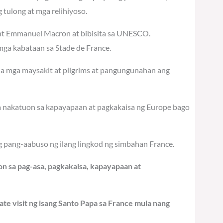
tulong at mga relihiyoso.
dent Emmanuel Macron at bibisita sa UNESCO.
ga kabataan sa Stade de France.
 sa mga maysakit at pilgrims at pangungunahan ang
na nakatuon sa kapayapaan at pagkakaisa ng Europe bago
g pang-aabuso ng ilang lingkod ng simbahan France.
n sa pag-asa, pagkakaisa, kapayapaan at
ate visit ng isang Santo Papa sa France mula nang