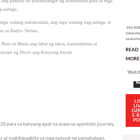
i ang patuloy na pananalangin ng komunidad para sa mga
g-aaruga.
342,838
views
 mga walang nakakaalala, ang mga walang nag-aalaga, at
342,838 
n sa Radyo Veritas.
views Ka
sa anum
g Puso ni Maria ang lahat ng takot, karamdaman at
hakbang.
READ
planong
abayaan ng Diyos ang Kanyang bayan.
gagawin.
MORE 
polisiya
ipapatu
Watch
pangako
binitiwa
usapin n
sadyang
iniiwasan
itong ma
LI
LI
kulang. 
DZ
ibig sabi
E-
PO
28 para sa kanyang apat na araw na apostolic journey.
tz at makikipagkita sa mga opisyal ng pamahalaan,