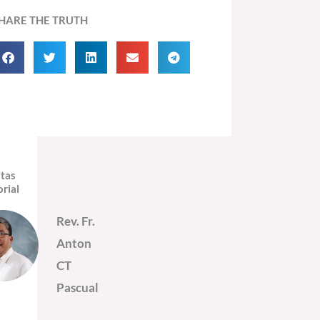
HARE THE TRUTH
itas
orial
Rev. Fr.
Anton
CT
Pascual