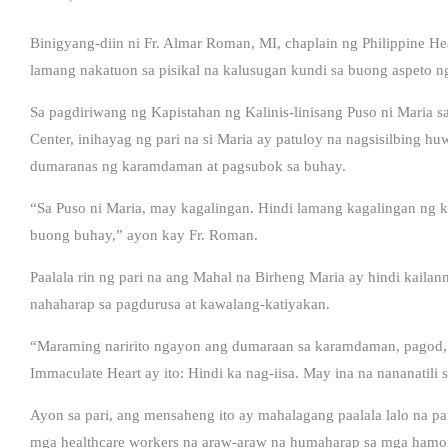
Binigyang-diin ni Fr. Almar Roman, MI, chaplain ng Philippine He
lamang nakatuon sa pisikal na kalusugan kundi sa buong aspeto n
Sa pagdiriwang ng Kapistahan ng Kalinis-linisang Puso ni Maria s
Center, inihayag ng pari na si Maria ay patuloy na nagsisilbing h
dumaranas ng karamdaman at pagsubok sa buhay.
“Sa Puso ni Maria, may kagalingan. Hindi lamang kagalingan ng ka
buong buhay,” ayon kay Fr. Roman.
Paalala rin ng pari na ang Mahal na Birheng Maria ay hindi kaila
nahaharap sa pagdurusa at kawalang-katiyakan.
“Maraming naririto ngayon ang dumaraan sa karamdaman, pagod, 
Immaculate Heart ay ito: Hindi ka nag-iisa. May ina na nananatili 
Ayon sa pari, ang mensaheng ito ay mahalagang paalala lalo na pa
mga healthcare workers na araw-araw na humaharap sa mga hamon