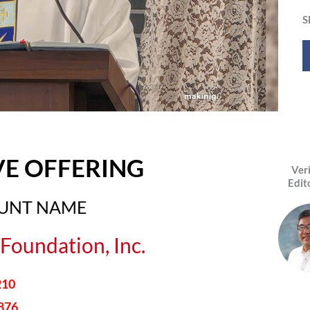
S
VE OFFERING
Ver
Edit
OUNT NAME
Foundation, Inc.
210
876