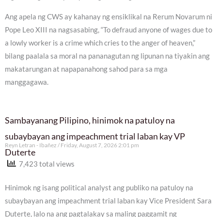
Ang apela ng CWS ay kahanay ng ensiklikal na Rerum Novarum ni
Pope Leo XIII na nagsasabing, “To defraud anyone of wages due to
a lowly worker is a crime which cries to the anger of heaven,”
bilang paalala sa moral na pananagutan ng lipunan na tiyakin ang
makatarungan at napapanahong sahod para sa mga
manggagawa.
Sambayanang Pilipino, hinimok na patuloy na
subaybayan ang impeachment trial laban kay VP
Reyn Letran - Ibañez
Friday, August 7, 2026 2:01 pm
Duterte
7,423 total views
Hinimok ng isang political analyst ang publiko na patuloy na
subaybayan ang impeachment trial laban kay Vice President Sara
Duterte, lalo na ang pagtalakay sa maling paggamit ng