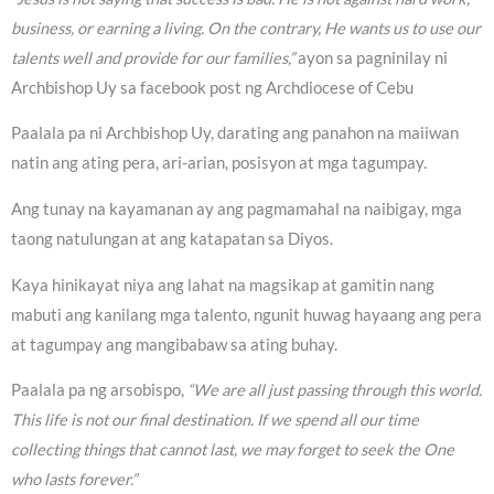
business, or earning a living. On the contrary, He wants us to use our
talents well and provide for our families,”
ayon sa pagninilay ni
Archbishop Uy sa facebook post ng Archdiocese of Cebu
Paalala pa ni Archbishop Uy, darating ang panahon na maiiwan
natin ang ating pera, ari-arian, posisyon at mga tagumpay.
Ang tunay na kayamanan ay ang pagmamahal na naibigay, mga
taong natulungan at ang katapatan sa Diyos.
Kaya hinikayat niya ang lahat na magsikap at gamitin nang
mabuti ang kanilang mga talento, ngunit huwag hayaang ang pera
at tagumpay ang mangibabaw sa ating buhay.
Paalala pa ng arsobispo,
“We are all just passing through this world.
This life is not our final destination. If we spend all our time
collecting things that cannot last, we may forget to seek the One
who lasts forever.”