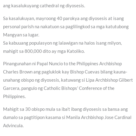
ang kasalukuyang cathedral ng diyosesis.
Sa kasalukuyan, mayroong 40 parokya ang diyosesis at isang
personal parish na nakatuon sa paglilingkod sa mga katutubong
Mangyan sa lugar.
Sa kabuuang populasyon ng lalawigan na halos isang milyon,
mahigit sa 800,000 dito ay mga Katoliko.
Pinangunahan ni Papal Nuncio to the Philippines Archbishop
Charles Brown ang pagluklok kay Bishop Cuevas bilang kauna-
unahang obispo ng diyosesis, katuwang si Lipa Archbishop Gilbert
Garcera, pangulo ng Catholic Bishops’ Conference of the
Philippines.
Mahigit sa 30 obispo mula sa iba’t ibang diyosesis sa bansa ang
dumalo sa pagtitipon kasama si Manila Archbishop Jose Cardinal
Advincula.