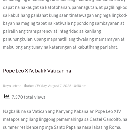
dapat na nakaugat sa katotohanan, pananagutan, at paglilingkod
sa kabutihang panlahat kung saan tinatawagan ang mga lingkod-
bayan na maging tapat na katiwala ng pondo ng sambayanan at
pairalin ang transparency at integridad sa kanilang
panunungkulan, upang mapanatili ang tiwala ng mamamayan at
maisulong ang tunay na katarungan at kabutihang panlahat.
Pope Leo XIV, balik Vatican na
Reyn Letran - Ibañez
Friday, August 7, 2026 10:50 am
7,370 total views
Nagbalik na sa Vatican ang Kanyang Kabanalan Pope Leo XIV
matapos ang ilang linggong pamamahinga sa Castel Gandolfo, na
summer residence ng mga Santo Papa na nasa labas ng Roma.