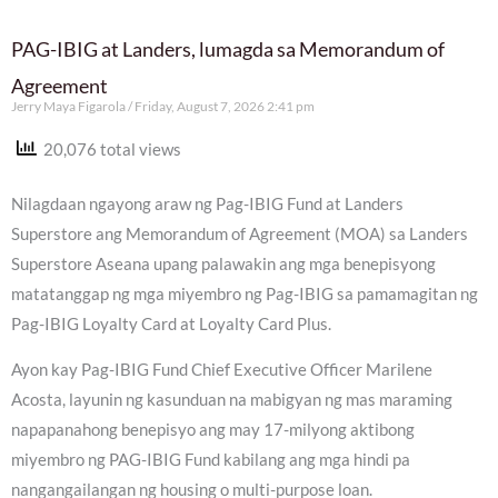
PAG-IBIG at Landers, lumagda sa Memorandum of
Agreement
Jerry Maya Figarola
Friday, August 7, 2026 2:41 pm
20,076 total views
Nilagdaan ngayong araw ng Pag-IBIG Fund at Landers
Superstore ang Memorandum of Agreement (MOA) sa Landers
Superstore Aseana upang palawakin ang mga benepisyong
matatanggap ng mga miyembro ng Pag-IBIG sa pamamagitan ng
Pag-IBIG Loyalty Card at Loyalty Card Plus.
Ayon kay Pag-IBIG Fund Chief Executive Officer Marilene
Acosta, layunin ng kasunduan na mabigyan ng mas maraming
napapanahong benepisyo ang may 17-milyong aktibong
miyembro ng PAG-IBIG Fund kabilang ang mga hindi pa
nangangailangan ng housing o multi-purpose loan.