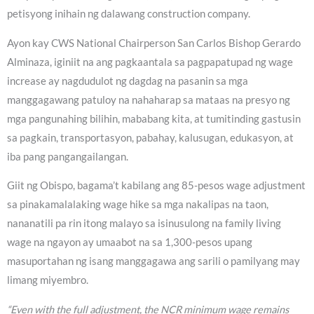
petisyong inihain ng dalawang construction company.
Ayon kay CWS National Chairperson San Carlos Bishop Gerardo
Alminaza, iginiit na ang pagkaantala sa pagpapatupad ng wage
increase ay nagdudulot ng dagdag na pasanin sa mga
manggagawang patuloy na nahaharap sa mataas na presyo ng
mga pangunahing bilihin, mababang kita, at tumitinding gastusin
sa pagkain, transportasyon, pabahay, kalusugan, edukasyon, at
iba pang pangangailangan.
Giit ng Obispo, bagama’t kabilang ang 85-pesos wage adjustment
sa pinakamalalaking wage hike sa mga nakalipas na taon,
nananatili pa rin itong malayo sa isinusulong na family living
wage na ngayon ay umaabot na sa 1,300-pesos upang
masuportahan ng isang manggagawa ang sarili o pamilyang may
limang miyembro.
“Even with the full adjustment, the NCR minimum wage remains