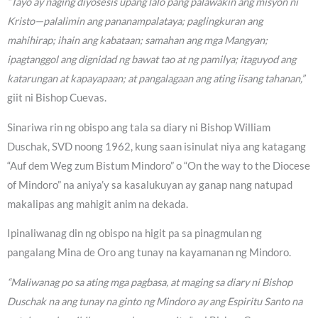
“Tayo ay naging diyosesis upang lalo pang palawakin ang misyon ni
Kristo—palalimin ang pananampalataya; paglingkuran ang
mahihirap; ihain ang kabataan; samahan ang mga Mangyan;
ipagtanggol ang dignidad ng bawat tao at ng pamilya; itaguyod ang
katarungan at kapayapaan; at pangalagaan ang ating iisang tahanan,”
giit ni Bishop Cuevas.
Sinariwa rin ng obispo ang tala sa diary ni Bishop William
Duschak, SVD noong 1962, kung saan isinulat niya ang katagang
“Auf dem Weg zum Bistum Mindoro” o “On the way to the Diocese
of Mindoro” na aniya’y sa kasalukuyan ay ganap nang natupad
makalipas ang mahigit anim na dekada.
Ipinaliwanag din ng obispo na higit pa sa pinagmulan ng
pangalang Mina de Oro ang tunay na kayamanan ng Mindoro.
“Maliwanag po sa ating mga pagbasa, at maging sa diary ni Bishop
Duschak na ang tunay na ginto ng Mindoro ay ang Espiritu Santo na