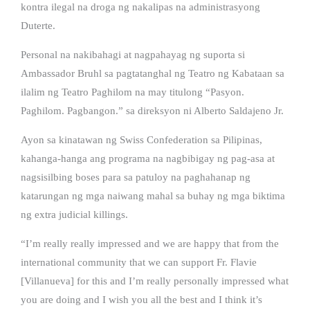
kontra ilegal na droga ng nakalipas na administrasyong
Duterte.
Personal na nakibahagi at nagpahayag ng suporta si
Ambassador Bruhl sa pagtatanghal ng Teatro ng Kabataan sa
ilalim ng Teatro Paghilom na may titulong “Pasyon.
Paghilom. Pagbangon.” sa direksyon ni Alberto Saldajeno Jr.
Ayon sa kinatawan ng Swiss Confederation sa Pilipinas,
kahanga-hanga ang programa na nagbibigay ng pag-asa at
nagsisilbing boses para sa patuloy na paghahanap ng
katarungan ng mga naiwang mahal sa buhay ng mga biktima
ng extra judicial killings.
“I’m really really impressed and we are happy that from the
international community that we can support Fr. Flavie
[Villanueva] for this and I’m really personally impressed what
you are doing and I wish you all the best and I think it’s