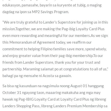
edukasyon, pamasahe, bayarin sa kuryente at tubig, o maging
dagdag na ipon sa MP2 Savings Program.
“We are truly grateful to Lander’s Superstore for joining us in this
mission.Together, we are making the Pag-ibig Loyalty Card Plus
even more rewarding and meaningful for our members.As we sign
this Memorandum of Agreement today, we reaffirm our
commitment to helping Filipino families save more, spend wisely,
and enjoy greater value from their pag-ibig membership.To our
friends from Lander Superstore, thank you for your trust and
partnership. Maraming salamat po at congratulations to all of us,”
bahagi pa ng mensahe ni Acosta sa gawain.
Sa bisa ng kasunduan na nagsimula noong August 01 hanggang
October 31 ngayong taon, maaaring makakuha ang mga may
hawak ng Pag-IBIG Loyalty Card at Loyalty Card Plus ng libreng
Landers Shopping Pass, libreng Landers Premium Membership sa