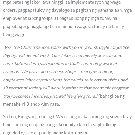
mga batas ng labor laws hinggil sa implementasyon ng wage
orders, pagpapatuloy ng dayalogo sa pagitan ng pamahalaan, mga
employer at labor groups, at pagsusulong ng mga tunay na
pagbabagong maglalapit sa minimum wage sa tunay na family
living wage.
“We, the Church people, walks with you in your struggle for justice,
dignity, and decent work. Your labor is not merely an economic
contribution; it is a participation in God’s continuing work of
creation. We pray—and earnestly hope—that government,
employers, labor organizations, the courts, faith communities, and
all sectors of society will work together so that economic progress
truly becomes inclusive, just, and life-giving for all,”
bahagi pa ng
mensahe ni Bishop Alminaza.
Sa huli, Binigyang-diin ng CWS na ang makatarungang suweldo ay
hindi lamang usaping pang-ekonomiya kundi usapin din ng
dignidad ng tao at panlipunang katarungan.