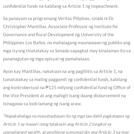
confidential funds na kabilang sa Article 1 ng impeachment.
Sa panayam sa programang Veritas Pilipinas, sinabi ni Dr.
Christopher Mantillas, Associate Professor ng Institute for
Governance and Rural Development ng University of the
Philippines Los Baños, na mahalagang maunawaan ng publiko ang
mga isyung tinatalakay sa Senado sapagkat may kinalaman ito sa
pananagutan ng mga opisyal ng pamahalaan.
Ayon kay Mantillas, nakatuon na ang paglilitis sa Article 1, na
tumatalakay sa maling paggamit ng confidential funds, kabilang
ang kontrobersyal na ₱125 milyong confidential fund ng Office of
the Vice President at ang mahigit isang daang disbursement na
isinagawa sa loob lamang ng isang araw.
“Napakahalaga na masubaybayan ito ng mga tao dahil pagkatapos ng
Article 1 ay maaari nang talakayin ang Article 2 tungkol sa
unexplained wealth, at posibleng sumunod din ang Article 3 na may