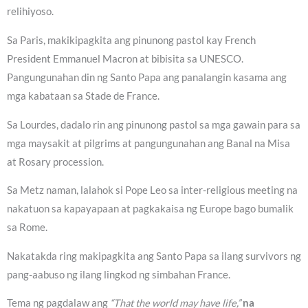
relihiyoso.
Sa Paris, makikipagkita ang pinunong pastol kay French
President Emmanuel Macron at bibisita sa UNESCO.
Pangungunahan din ng Santo Papa ang panalangin kasama ang
mga kabataan sa Stade de France.
Sa Lourdes, dadalo rin ang pinunong pastol sa mga gawain para sa
mga maysakit at pilgrims at pangungunahan ang Banal na Misa
at Rosary procession.
Sa Metz naman, lalahok si Pope Leo sa inter-religious meeting na
nakatuon sa kapayapaan at pagkakaisa ng Europe bago bumalik
sa Rome.
Nakatakda ring makipagkita ang Santo Papa sa ilang survivors ng
pang-aabuso ng ilang lingkod ng simbahan France.
Tema ng pagdalaw ang
“That the world may have life,”
na