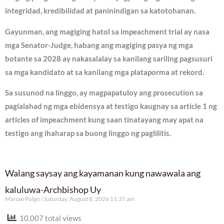
integridad, kredibilidad at paninindigan sa katotohanan.
Gayunman, ang magiging hatol sa impeachment trial ay nasa
mga Senator-Judge, habang ang magiging pasya ng mga
botante sa 2028 ay nakasalalay sa kanilang sariling pagsusuri
sa mga kandidato at sa kanilang mga plataporma at rekord.
Sa susunod na linggo, ay magpapatuloy ang prosecution sa
paglalahad ng mga ebidensya at testigo kaugnay sa article 1 ng
articles of impeachment kung saan tinatayang may apat na
testigo ang ihaharap sa buong linggo ng paglilitis.
Walang saysay ang kayamanan kung nawawala ang
kaluluwa-Archbishop Uy
Marian Pulgo
Saturday, August 8, 2026 11:37 am
10,007 total views