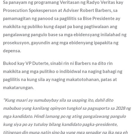
Sa panayam ng programang Veritasan ng Radyo Veritas kay
Prosecution Spokesperson at Adviser Robert Barbers, sa
pamamagitan ng panood sa paglilitis sa Bise Presidente ay
makikita ng publiko kung dapat pa bang pagtiwalaan ang
pangalawang pangulo base sa mga ebidensyang inilalahad ng
prosekusyon, gayundin ang mga ebidenyang ipapakita ng
depensa.
Bukod kay VP Duterte, sinabi rin ni Barbers na dito rin
makikita ang mga pulitiko o indibidwal na naging bahagi ng
paglilitis na kung sila ay naging makatotohanan, patas at
makatarungan.
“Kung maari ay sumubaybay sila sa usaping ito, dahil dito
mabubuo yung kanilang opinyon tungkol sa pagsuporta sa 2028 ng
mga kandidato. Hindi lamang po ng ating pangalawang pangulo
kung siya po ay tutuloy bilang kandidato pagka-presidente,
titingnan din muna natin sino ba yung mga senador na ika nga eh