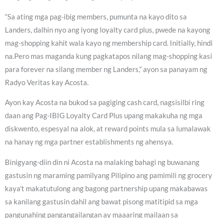
“Sa ating mga pag-ibig members, pumunta na kayo dito sa
Landers, dalhin nyo ang iyong loyalty card plus, pwede na kayong
mag-shopping kahit wala kayo ng membership card. Initially, hindi
na.Pero mas maganda kung pagkatapos nilang mag-shopping kasi
para forever na silang member ng Landers,” ayon sa panayam ng
Radyo Veritas kay Acosta.
Ayon kay Acosta na bukod sa pagiging cash card, nagsisilbi ring
daan ang Pag-IBIG Loyalty Card Plus upang makakuha ng mga
diskwento, espesyal na alok, at reward points mula sa lumalawak
na hanay ng mga partner establishments ng ahensya.
Binigyang-diin din ni Acosta na malaking bahagi ng buwanang
gastusin ng maraming pamilyang Pilipino ang pamimili ng grocery
kaya’t makatutulong ang bagong partnership upang makabawas
sa kanilang gastusin dahil ang bawat pisong matitipid sa mga
pangunahing pangangailangan ay maaaring mailaan sa