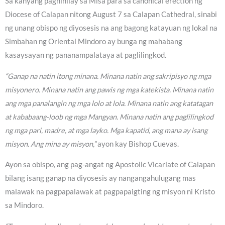
Sa kanyang pagninilay sa Misa para sa canonical erection ng
Diocese of Calapan nitong August 7 sa Calapan Cathedral, sinabi
ng unang obispo ng diyosesis na ang bagong katayuan ng lokal na
Simbahan ng Oriental Mindoro ay bunga ng mahabang
kasaysayan ng pananampalataya at paglilingkod.
“Ganap na natin itong minana. Minana natin ang sakripisyo ng mga
misyonero. Minana natin ang pawis ng mga katekista. Minana natin
ang mga panalangin ng mga lolo at lola. Minana natin ang katatagan
at kababaang-loob ng mga Mangyan. Minana natin ang paglilingkod
ng mga pari, madre, at mga layko. Mga kapatid, ang mana ay isang
misyon. Ang mina ay misyon,”
ayon kay Bishop Cuevas.
Ayon sa obispo, ang pag-angat ng Apostolic Vicariate of Calapan
bilang isang ganap na diyosesis ay nangangahulugang mas
malawak na pagpapalawak at pagpapaigting ng misyon ni Kristo
sa Mindoro.