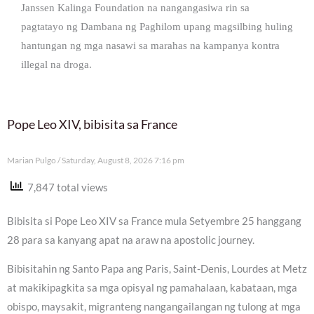
Janssen Kalinga Foundation na nangangasiwa rin sa
pagtatayo ng Dambana ng Paghilom upang magsilbing huling
hantungan ng mga nasawi sa marahas na kampanya kontra
illegal na droga.
Pope Leo XIV, bibisita sa France
Marian Pulgo
Saturday, August 8, 2026 7:16 pm
7,847 total views
Bibisita si Pope Leo XIV sa France mula Setyembre 25 hanggang
28 para sa kanyang apat na araw na apostolic journey.
Bibisitahin ng Santo Papa ang Paris, Saint-Denis, Lourdes at Metz
at makikipagkita sa mga opisyal ng pamahalaan, kabataan, mga
obispo, maysakit, migranteng nangangailangan ng tulong at mga