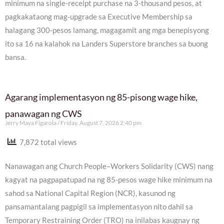
minimum na single-receipt purchase na 3-thousand pesos, at
pagkakataong mag-upgrade sa Executive Membership sa
halagang 300-pesos lamang, magagamit ang mga benepisyong
ito sa 16 na kalahok na Landers Superstore branches sa buong
bansa.
Agarang implementasyon ng 85-pisong wage hike,
panawagan ng CWS
Jerry Maya Figarola
Friday, August 7, 2026 2:40 pm
7,872 total views
Nanawagan ang Church People–Workers Solidarity (CWS) nang
kagyat na pagpapatupad na ng 85-pesos wage hike minimum na
sahod sa National Capital Region (NCR), kasunod ng
pansamantalang pagpigil sa implementasyon nito dahil sa
Temporary Restraining Order (TRO) na inilabas kaugnay ng