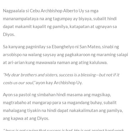
Nagpaalala si Cebu Archbishop Alberto Uy sa mga
mananampalataya na ang tagumpay ay biyaya, subalit hindi
dapat makamit kapalit ng pamilya, katapatan at ugnayan sa
Diyos.
Sa kanyang pagninilay sa Ebanghelyo ni San Mateo, sinabi ng
arsobispo na walang saysay ang pagkakaroon ng maraming salapi
at ari-arian kung mawawala naman ang ating kaluluwa.
“My dear brothers and sisters, success is a blessing—but not if it
costs us our soul,”
ayon kay Archbishop Uy.
Ayon sa pastol ng simbahan hindi masama ang magsikap,
magtrabaho at mangarap para sa magandang buhay, subalit
mahalagang tiyakin na hindi dapat nakakalimutan ang pamilya,
ang kapwa at ang Diyos.
“Jesus is not saying that success is bad. He is not against hard work,