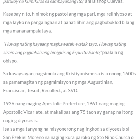
patuloy na kumikilos sa sambayanang ito,”
ani Bishop Cuevas.
Kasabay nito, hinimok ng pastol ang mga pari, mga relihiyoso at
mga layko na pangalagaan at panatilihin ang pagbubuklod bilang
mga mananampalataya.
“Huwag nating hayaang magkawatak-watak tayo. Huwag nating
sirain ang pagkakaisang binigkis ng Espiritu Santo,”
paalala ng
obispo.
Sa kasaysayan, nagsimula ang Kristiyanismo sa isla noong 1600s
sa pamamagitan ng pagmimisyon ng mga Augustinian,
Franciscan, Jesuit, Recollect, at SVD.
1936 nang maging Apostolic Prefecture, 1961 nang maging
Apostolic Vicariate, at makalipas ang 75 taon ay ganap na itong
naging diyosesis.
Isa sa mga tanyang na misyonerong naglingkod sa diyosesis si
San Ezekiel Moreno na naging kura paroko ng Sto Nino Church o