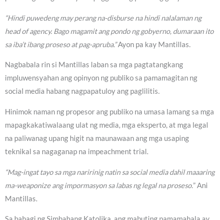
“Hindi puwedeng may perang na-disburse na hindi nalalaman ng
head of agency. Bago magamit ang pondo ng gobyerno, dumaraan ito
sa iba’t ibang proseso at pag-apruba.”
Ayon pa kay Mantillas.
Nagbabala rin si Mantillas laban sa mga pagtatangkang
impluwensyahan ang opinyon ng publiko sa pamamagitan ng
social media habang nagpapatuloy ang paglilitis.
Hinimok naman ng propesor ang publiko na umasa lamang sa mga
mapagkakatiwalaang ulat ng media, mga eksperto, at mga legal
na paliwanag upang higit na maunawaan ang mga usaping
teknikal sa nagaganap na impeachment trial.
“Mag-ingat tayo sa mga naririnig natin sa social media dahil maaaring
ma-weaponize ang impormasyon sa labas ng legal na proseso.
” Ani
Mantillas.
Sa bahagi ng Simbahang Katolika, ang mabuting pamamahala ay