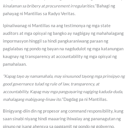
kinalaman sa bribery at procurement irregularities.”
Bahagi ng
pahayag ni Mantillas sa Radyo Veritas.
Ipinaliwanag ni Mantillas na ang testimonya ng mga state
auditors at mga opisyal ng bangko ay nagbigay ng mahahalagang
impormasyon hinggil sa hindi pangkaraniwang paraan ng
paglalabas ng pondo ng bayan na nagdudulot ng mga katanungan
kaugnay ng transparency at accountability ng mga opisyal ng
pamahalaan.
“Kapag tayo ay namamahala, may sinusunod tayong mga prinsipyo ng
good governance tulad ng rule of law, transparency, at
accountability. Kapag may mga pangyayaring nagiging kaduda-duda,
mahalagang mabigyang-linaw ito.”
Dagdag pa ni Mantillas.
Binigyang-diin din ng propesor ang command responsibility, kung
saan sinabi niyang hindi maaaring ihiwalay ang pananagutan ng
pinuno ng isang ahensya sa paggamit ng pondo ng gobyerno.