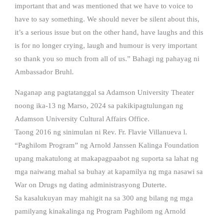
important that and was mentioned that we have to voice to
have to say something. We should never be silent about this,
it’s a serious issue but on the other hand, have laughs and this
is for no longer crying, laugh and humour is very important
so thank you so much from all of us.” Bahagi ng pahayag ni
Ambassador Bruhl.
Naganap ang pagtatanggal sa Adamson University Theater
noong ika-13 ng Marso, 2024 sa pakikipagtulungan ng
Adamson University Cultural Affairs Office.
Taong 2016 ng sinimulan ni Rev. Fr. Flavie Villanueva l.
“Paghilom Program” ng Arnold Janssen Kalinga Foundation
upang makatulong at makapagpaabot ng suporta sa lahat ng
mga naiwang mahal sa buhay at kapamilya ng mga nasawi sa
War on Drugs ng dating administrasyong Duterte.
Sa kasalukuyan may mahigit na sa 300 ang bilang ng mga
pamilyang kinakalinga ng Program Paghilom ng Arnold