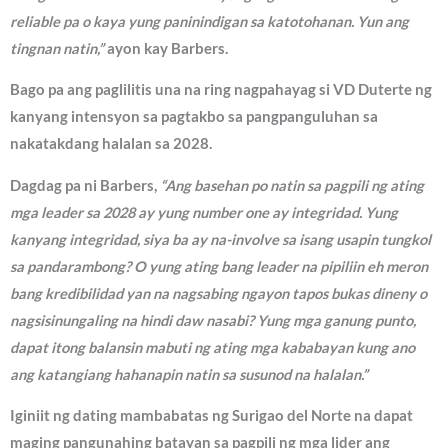
reliable pa o kaya yung paninindigan sa katotohanan. Yun ang
tingnan natin,”
ayon kay Barbers.
Bago pa ang paglilitis una na ring nagpahayag si VD Duterte ng
kanyang intensyon sa pagtakbo sa pangpanguluhan sa
nakatakdang halalan sa 2028.
Dagdag pa ni Barbers,
“Ang basehan po natin sa pagpili ng ating
mga leader sa 2028 ay yung number one ay integridad. Yung
kanyang integridad, siya ba ay na-involve sa isang usapin tungkol
sa pandarambong? O yung ating bang leader na pipiliin eh meron
bang kredibilidad yan na nagsabing ngayon tapos bukas dineny o
nagsisinungaling na hindi daw nasabi? Yung mga ganung punto,
dapat itong balansin mabuti ng ating mga kababayan kung ano
ang katangiang hahanapin natin sa susunod na halalan.”
Iginiit ng dating mambabatas ng Surigao del Norte na dapat
maging pangunahing batayan sa pagpili ng mga lider ang