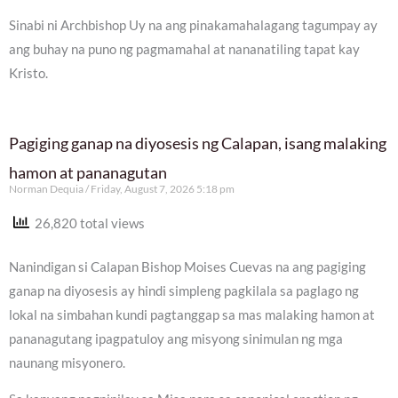
Sinabi ni Archbishop Uy na ang pinakamahalagang tagumpay ay
ang buhay na puno ng pagmamahal at nananatiling tapat kay
Kristo.
Pagiging ganap na diyosesis ng Calapan, isang malaking
hamon at pananagutan
Norman Dequia
Friday, August 7, 2026 5:18 pm
26,820 total views
Nanindigan si Calapan Bishop Moises Cuevas na ang pagiging
ganap na diyosesis ay hindi simpleng pagkilala sa paglago ng
lokal na simbahan kundi pagtanggap sa mas malaking hamon at
pananagutang ipagpatuloy ang misyong sinimulan ng mga
naunang misyonero.