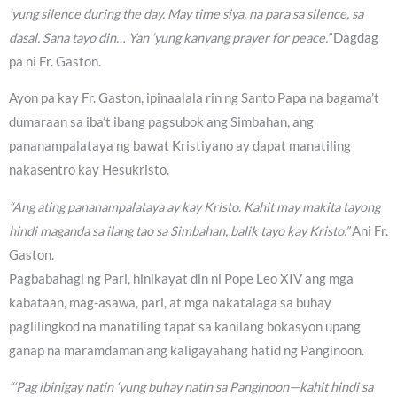
‘yung silence during the day. May time siya, na para sa silence, sa
dasal. Sana tayo din… Yan ‘yung kanyang prayer for peace.”
Dagdag
pa ni Fr. Gaston.
Ayon pa kay Fr. Gaston, ipinaalala rin ng Santo Papa na bagama’t
dumaraan sa iba’t ibang pagsubok ang Simbahan, ang
pananampalataya ng bawat Kristiyano ay dapat manatiling
nakasentro kay Hesukristo.
“Ang ating pananampalataya ay kay Kristo. Kahit may makita tayong
hindi maganda sa ilang tao sa Simbahan, balik tayo kay Kristo.”
Ani Fr.
Gaston.
Pagbabahagi ng Pari, hinikayat din ni Pope Leo XIV ang mga
kabataan, mag-asawa, pari, at mga nakatalaga sa buhay
paglilingkod na manatiling tapat sa kanilang bokasyon upang
ganap na maramdaman ang kaligayahang hatid ng Panginoon.
“‘Pag ibinigay natin ‘yung buhay natin sa Panginoon—kahit hindi sa