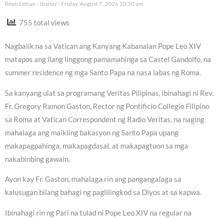
Reyn Letran - Ibañez
Friday, August 7, 2026 10:50 am
755 total views
Nagbalik na sa Vatican ang Kanyang Kabanalan Pope Leo XIV
matapos ang ilang linggong pamamahinga sa Castel Gandolfo, na
summer residence ng mga Santo Papa na nasa labas ng Roma.
Sa kanyang ulat sa programang Veritas Pilipinas, ibinahagi ni Rev.
Fr. Gregory Ramon Gaston, Rector ng Pontificio Collegio Filipino
sa Roma at Vatican Correspondent ng Radio Veritas, na naging
mahalaga ang maikling bakasyon ng Santo Papa upang
makapagpahinga, makapagdasal, at makapagtuon sa mga
nakabinbing gawain.
Ayon kay Fr. Gaston, mahalaga rin ang pangangalaga sa
kalusugan bilang bahagi ng paglilingkod sa Diyos at sa kapwa.
Ibinahagi rin ng Pari na tulad ni Pope Leo XIV na regular na