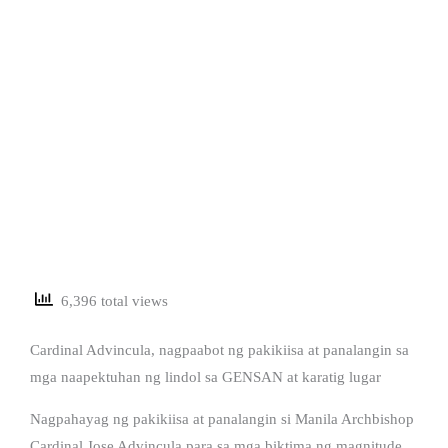
6,396 total views
Cardinal Advincula, nagpaabot ng pakikiisa at panalangin sa
mga naapektuhan ng lindol sa GENSAN at karatig lugar
Nagpahayag ng pakikiisa at panalangin si Manila Archbishop
Cardinal Jose Advincula para sa mga biktima ng magnitude