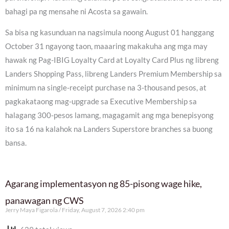
bahagi pa ng mensahe ni Acosta sa gawain.
Sa bisa ng kasunduan na nagsimula noong August 01 hanggang
October 31 ngayong taon, maaaring makakuha ang mga may
hawak ng Pag-IBIG Loyalty Card at Loyalty Card Plus ng libreng
Landers Shopping Pass, libreng Landers Premium Membership sa
minimum na single-receipt purchase na 3-thousand pesos, at
pagkakataong mag-upgrade sa Executive Membership sa
halagang 300-pesos lamang, magagamit ang mga benepisyong
ito sa 16 na kalahok na Landers Superstore branches sa buong
bansa.
Agarang implementasyon ng 85-pisong wage hike,
panawagan ng CWS
Jerry Maya Figarola
Friday, August 7, 2026 2:40 pm