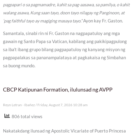
pagpapari o sa pagmamadre, kahit sa pag-aasawa, sa pamilya, o kahit
walang asawa, Kung saan tayo, doon tayo nilagay ng Panginoon, at
‘pag faithful tayo ay magiging masaya tayo.”
Ayon kay Fr. Gaston.
Samantala, sinabi rin ni Fr. Gaston na nagpapatuloy ang mga
gawain ng Santo Papa sa Vatican, kabilang ang pakikipagpulong
sa iba’t ibang grupo bilang pagpapatuloy ng kanyang misyon ng
pagpapalakas sa pananampalataya at pagkakaisa ng Simbahan
sa buong mundo.
CBCP Katipunan Formation, ilulunsad ng AVPP
Reyn Letran - Ibañez
Friday, August 7, 2026 10:28 am
806 total views
Nakatakdang ilunsad ng Apostolic Vicariate of Puerto Princesa