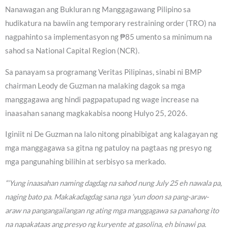
Nanawagan ang Bukluran ng Manggagawang Pilipino sa
hudikatura na bawiin ang temporary restraining order (TRO) na
nagpahinto sa implementasyon ng ₱85 umento sa minimum na
sahod sa National Capital Region (NCR).
Sa panayam sa programang Veritas Pilipinas, sinabi ni BMP
chairman Leody de Guzman na malaking dagok sa mga
manggagawa ang hindi pagpapatupad ng wage increase na
inaasahan sanang magkakabisa noong Hulyo 25, 2026.
Iginiit ni De Guzman na lalo nitong pinabibigat ang kalagayan ng
mga manggagawa sa gitna ng patuloy na pagtaas ng presyo ng
mga pangunahing bilihin at serbisyo sa merkado.
“‘Yung inaasahan naming dagdag na sahod nung July 25 eh nawala pa,
naging bato pa. Makakadagdag sana nga ‘yun doon sa pang-araw-
araw na pangangailangan ng ating mga manggagawa sa panahong ito
na napakataas ang presyo ng kuryente at gasolina, eh binawi pa.