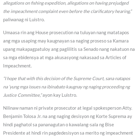
allegations on fishing expedition, allegations on having prejudged
the impeachment complaint even before the clarificatory hearing,”
paliwanag ni Luistro.
Umaasa rin ang House prosecution na tuluyan nang matatapos
ang mga usaping may kaugnayan sa naging proseso sa Kamara
upang makapagpatuloy ang paglilitis sa Senado nang nakatuon na
sa mga ebidensya at mga akusasyong nakasaad sa Articles of
Impeachment.
“I hope that with this decision of the Supreme Court, sana natapos
na ’yung mga issues na ibinabato kaugnay ng naging proceeding ng
Justice Committee,”
ayon kay Luistro.
Nilinaw naman ni private prosecutor at legal spokesperson Atty.
Benjamin Tolosa Jr. na ang naging desisyon ng Korte Suprema ay
hindi paghatol sa pananagutan o kawalang-sala ng Bise
Presidente at hindi rin pagdedesisyon sa merito ng impeachment