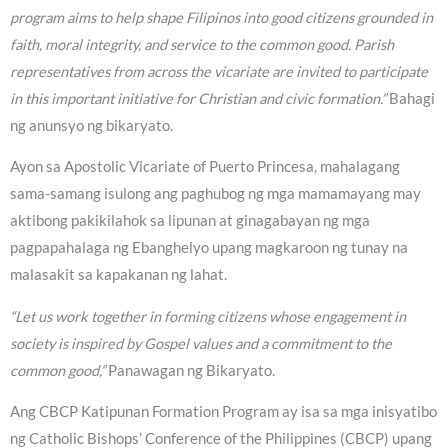
program aims to help shape Filipinos into good citizens grounded in
faith, moral integrity, and service to the common good. Parish
representatives from across the vicariate are invited to participate
in this important initiative for Christian and civic formation.”
Bahagi
ng anunsyo ng bikaryato.
Ayon sa Apostolic Vicariate of Puerto Princesa, mahalagang
sama-samang isulong ang paghubog ng mga mamamayang may
aktibong pakikilahok sa lipunan at ginagabayan ng mga
pagpapahalaga ng Ebanghelyo upang magkaroon ng tunay na
malasakit sa kapakanan ng lahat.
“Let us work together in forming citizens whose engagement in
society is inspired by Gospel values and a commitment to the
common good,”
Panawagan ng Bikaryato.
Ang CBCP Katipunan Formation Program ay isa sa mga inisyatibo
ng Catholic Bishops’ Conference of the Philippines (CBCP) upang