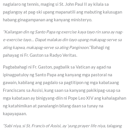
naglalaro ng tennis, maging si St. John Paul II ay kilala sa
paglangoy at pag-ski upang mapanatili ang mabuting kalusugan
habang ginagampanan ang kanyang ministeryo.
“Kailangan din ng Santo Papa ng exercise kaya tayo rin sana ay nag-
e-exercise tayo… Dapat malakas din tayo upang makapag-serve sa
ating kapwa, makapag-serve sa ating Panginoon.”
Bahagi ng
pahayag ni Fr. Gaston sa Radyo Veritas.
Pagbabahagi ni Fr. Gaston, pagbalik sa Vatican ay agad na
ipinagpatuloy ng Santo Papa ang kanyang mga pastoral na
gawain, kabilang ang pagdalo sa pagtitipon ng mga kabataang
Franciscans sa Assisi, kung saan sa kanyang pakikipag-usap sa
mga kabataan ay binigyang-diin ni Pope Leo XIV ang kahalagahan
ng katahimikan at panalangin bilang daan sa tunay na
kapayapaan.
“Sabi niya, si St. Francis of Assisi, ay ‘yung prayer life niya, talagang