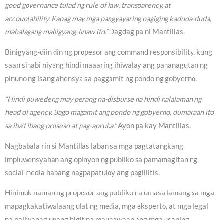
good governance tulad ng rule of law, transparency, at
accountability. Kapag may mga pangyayaring nagiging kaduda-duda,
mahalagang mabigyang-linaw ito.”
Dagdag pa ni Mantillas.
Binigyang-diin din ng propesor ang command responsibility, kung
saan sinabi niyang hindi maaaring ihiwalay ang pananagutan ng
pinuno ng isang ahensya sa paggamit ng pondo ng gobyerno.
“Hindi puwedeng may perang na-disburse na hindi nalalaman ng
head of agency. Bago magamit ang pondo ng gobyerno, dumaraan ito
sa iba’t ibang proseso at pag-apruba.”
Ayon pa kay Mantillas.
Nagbabala rin si Mantillas laban sa mga pagtatangkang
impluwensyahan ang opinyon ng publiko sa pamamagitan ng
social media habang nagpapatuloy ang paglilitis.
Hinimok naman ng propesor ang publiko na umasa lamang sa mga
mapagkakatiwalaang ulat ng media, mga eksperto, at mga legal
na paliwanag upang higit na maunawaan ang mga usaping