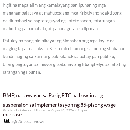
higit na mapalalim ang kamalayang panlipunan ng mga
mananampalataya at mahubog ang mga Kristiyanong aktibong
nakikibahagi sa pagtataguyod ng katotohanan, katarungan,
mabuting pamamahala, at pananagutan sa lipunan.
Patuloy namang hinihikayat ng Simbahan ang mga layko na
maging tapat na saksi ni Kristo hindi lamang sa loob ng simbahan
kundi maging sa kanilang pakikilahok sa buhay pampubliko,
bilang pagtugon sa misyong isabuhay ang Ebanghelyo sa lahat ng
larangan ng lipunan.
BMP, nanawagan sa Pasig RTC na bawiin ang
suspension sa implementasyon ng 85-pisong wage
Roy Mark Gutierrez
Thursday, August 6, 2026 2:18 pm
increase
5,525 total views