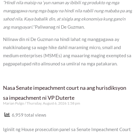
“Hindi nila maisip na ‘yun naman ay ibibili ng produkto ng mga
manggagawa nung mga bagay na hindi nila nabili nung mababa pa ang
sahod nila. Kaya babalik din, at sisigla ang ekonomiya kung gano’n
ang mangyayari.”
Paliwanag ni De Guzman.
Nilinaw din ni De Guzman na hindi lahat ng manggagawa ay
makikinabang sa wage hike dahil maraming micro, small and
medium enterprises (MSMEs) ang maaaring maging exempted sa
pagpapatupad nito alinsunod sa umiiral na mga patakaran.
Nasa Senate impeachment court na ang hurisdiksyon
sa impeachment ni VP Duterte
Marian Pulgo
Thursday, August 6, 2026 1:58 pm
6,959 total views
Iginiit ng House prosecution panel sa Senate Impeachment Court