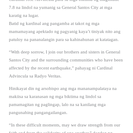
7.8 na lindol na yumanig sa General Santos City at mga
karatig na lugar.
Batid ng kardinal ang pangamba at takot ng mga
mamamayang apektado ng pagyanig kaya’t tiniyak nito ang
patuloy na pananalangin para sa kahinahunan at katatagan.
“With deep sorrow, I join our brothers and sisters in General
Santos City and the surrounding communities who have been
affected by the recent earthquake,” pahayag ni Cardinal
Advincula sa Radyo Veritas.
Hinikayat din ng arsobispo ang mga mananampalataya na
makiisa sa karanasan ng mga biktima ng lindol sa
pamamagitan ng paglingap, lalo na sa kanilang mga
pangunahing pangangailangan.
“In these difficult moments, may we draw strength from our
faith and from the solidarity of one another,” dagdag ng