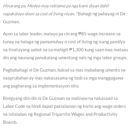
Hinarang pa. Medyo may reklamo pa nga kami diyan dahil
napakalayo doon sa cost of living niyan, “
Bahagi ng pahayag ni De
Guzman.
Ayon sa labor leader, malayo pa rin ang ₱85 wage increase sa
tunay na halaga ng pamumuhay o cost of living ng isang pamilya
na tinatayang aabot na sa mahigit ₱1,300 kung saan mas mataas
din ang naunang panukalang umentong nais ng mga labor groups.
Pagbabahagi ni De Guzman, bukod sa mas mababang umento na
naaprubahan ay mas nakasasama ng loob sa mga manggagawa
ang pagharang sa implementasyon nito.
Binigyang diin din ni De Guzman na malinaw na nakasaad sa
Labor Code na hindi dapat pakialaman ng korte ang wage orders
na inilalabas ng Regional Tripartite Wages and Productivity
Boards.