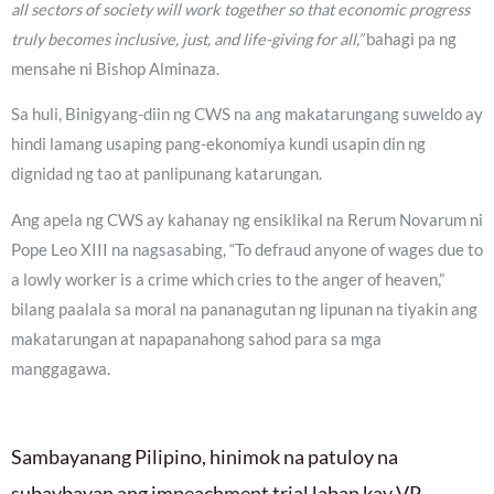
all sectors of society will work together so that economic progress
truly becomes inclusive, just, and life-giving for all,”
bahagi pa ng
mensahe ni Bishop Alminaza.
Sa huli, Binigyang-diin ng CWS na ang makatarungang suweldo ay
hindi lamang usaping pang-ekonomiya kundi usapin din ng
dignidad ng tao at panlipunang katarungan.
Ang apela ng CWS ay kahanay ng ensiklikal na Rerum Novarum ni
Pope Leo XIII na nagsasabing, “To defraud anyone of wages due to
a lowly worker is a crime which cries to the anger of heaven,”
bilang paalala sa moral na pananagutan ng lipunan na tiyakin ang
makatarungan at napapanahong sahod para sa mga
manggagawa.
Sambayanang Pilipino, hinimok na patuloy na
subaybayan ang impeachment trial laban kay VP