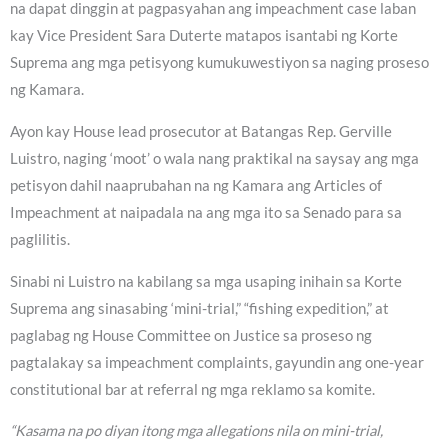
na dapat dinggin at pagpasyahan ang impeachment case laban
kay Vice President Sara Duterte matapos isantabi ng Korte
Suprema ang mga petisyong kumukuwestiyon sa naging proseso
ng Kamara.
Ayon kay House lead prosecutor at Batangas Rep. Gerville
Luistro, naging ‘moot’ o wala nang praktikal na saysay ang mga
petisyon dahil naaprubahan na ng Kamara ang Articles of
Impeachment at naipadala na ang mga ito sa Senado para sa
paglilitis.
Sinabi ni Luistro na kabilang sa mga usaping inihain sa Korte
Suprema ang sinasabing ‘mini-trial,” “fishing expedition,” at
paglabag ng House Committee on Justice sa proseso ng
pagtalakay sa impeachment complaints, gayundin ang one-year
constitutional bar at referral ng mga reklamo sa komite.
“Kasama na po diyan itong mga allegations nila on mini-trial,