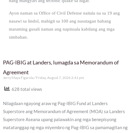
nang mangyari ang tectonic quake sa lugar.
Ayon naman sa Office of Civil Defense naitala na sa 19 ang
nasawi sa lindol, mahigit sa 100 ang nasutagan habang
maraming gusali naman ang napinsala kabilang ang mga
simbahan.
PAG-IBIG at Landers, lumagda sa Memorandum of
Agreement
Jerry Maya Figarola
Friday, August 7, 2026 2:41 pm
628 total views
Nilagdaan ngayong araw ng Pag-IBIG Fund at Landers
Superstore ang Memorandum of Agreement (MOA) sa Landers
Superstore Aseana upang palawakin ang mga benepisyong
matatanggap ng mga miyembro ng Pag-IBIG sa pamamagitan ng