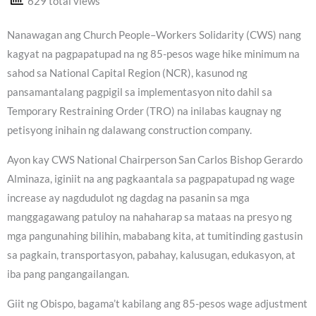
629 total views
Nanawagan ang Church People–Workers Solidarity (CWS) nang
kagyat na pagpapatupad na ng 85-pesos wage hike minimum na
sahod sa National Capital Region (NCR), kasunod ng
pansamantalang pagpigil sa implementasyon nito dahil sa
Temporary Restraining Order (TRO) na inilabas kaugnay ng
petisyong inihain ng dalawang construction company.
Ayon kay CWS National Chairperson San Carlos Bishop Gerardo
Alminaza, iginiit na ang pagkaantala sa pagpapatupad ng wage
increase ay nagdudulot ng dagdag na pasanin sa mga
manggagawang patuloy na nahaharap sa mataas na presyo ng
mga pangunahing bilihin, mababang kita, at tumitinding gastusin
sa pagkain, transportasyon, pabahay, kalusugan, edukasyon, at
iba pang pangangailangan.
Giit ng Obispo, bagama’t kabilang ang 85-pesos wage adjustment