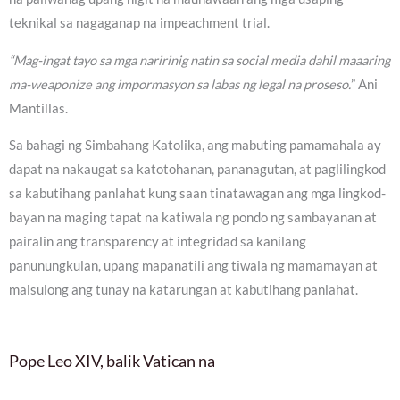
teknikal sa nagaganap na impeachment trial.
“Mag-ingat tayo sa mga naririnig natin sa social media dahil maaaring
ma-weaponize ang impormasyon sa labas ng legal na proseso.
” Ani
Mantillas.
Sa bahagi ng Simbahang Katolika, ang mabuting pamamahala ay
dapat na nakaugat sa katotohanan, pananagutan, at paglilingkod
sa kabutihang panlahat kung saan tinatawagan ang mga lingkod-
bayan na maging tapat na katiwala ng pondo ng sambayanan at
pairalin ang transparency at integridad sa kanilang
panunungkulan, upang mapanatili ang tiwala ng mamamayan at
maisulong ang tunay na katarungan at kabutihang panlahat.
Pope Leo XIV, balik Vatican na