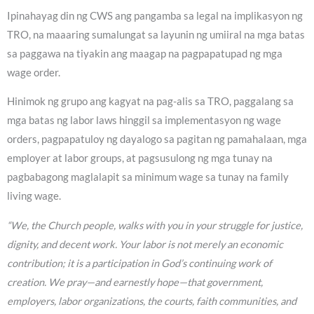
Ipinahayag din ng CWS ang pangamba sa legal na implikasyon ng
TRO, na maaaring sumalungat sa layunin ng umiiral na mga batas
sa paggawa na tiyakin ang maagap na pagpapatupad ng mga
wage order.
Hinimok ng grupo ang kagyat na pag-alis sa TRO, paggalang sa
mga batas ng labor laws hinggil sa implementasyon ng wage
orders, pagpapatuloy ng dayalogo sa pagitan ng pamahalaan, mga
employer at labor groups, at pagsusulong ng mga tunay na
pagbabagong maglalapit sa minimum wage sa tunay na family
living wage.
“We, the Church people, walks with you in your struggle for justice,
dignity, and decent work. Your labor is not merely an economic
contribution; it is a participation in God’s continuing work of
creation. We pray—and earnestly hope—that government,
employers, labor organizations, the courts, faith communities, and