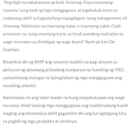
“Ang higit na nakakasama ng loob, hinarang. Kaya masamang-
masama ‘yung loob ng mga manggagawa, at nagdududa kami na
malamang dahil sa kagustuhang mapagbigyan ‘yung management, eh
hinarang. Nalimutan na mayroong batas, o mayroong Labor Code
provision, na ‘yung sinumang korte ay hindi pwedeng makialam sa
wage increases na ibinibigay ng wage board.”
Ayon pa kay De
Guzman.
Binatikos din ng BMP ang umano’y mabilis na pag-aksyon sa
petisyon ng dalawang pribadong kumpanya na humiling ng TRO,
samantalang matagal na ipinaglaban ng mga manggagawa ang
nasabing umento.
Naniniwala rin ang labor leader na kung maipatutupad ang wage
increase, hindi lamang mga manggagawa ang makikinabang kundi
maging ang ekonomiya dahil gagamitin din ang karagdagang kita
sa pagbili ng mga produkto at serbisyo.