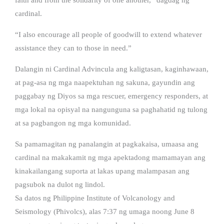
cardinal.
“I also encourage all people of goodwill to extend whatever
assistance they can to those in need.”
Dalangin ni Cardinal Advincula ang kaligtasan, kaginhawaan,
at pag-asa ng mga naapektuhan ng sakuna, gayundin ang
paggabay ng Diyos sa mga rescuer, emergency responders, at
mga lokal na opisyal na nangunguna sa paghahatid ng tulong
at sa pagbangon ng mga komunidad.
Sa pamamagitan ng panalangin at pagkakaisa, umaasa ang
cardinal na makakamit ng mga apektadong mamamayan ang
kinakailangang suporta at lakas upang malampasan ang
pagsubok na dulot ng lindol.
Sa datos ng Philippine Institute of Volcanology and
Seismology (Phivolcs), alas 7:37 ng umaga noong June 8