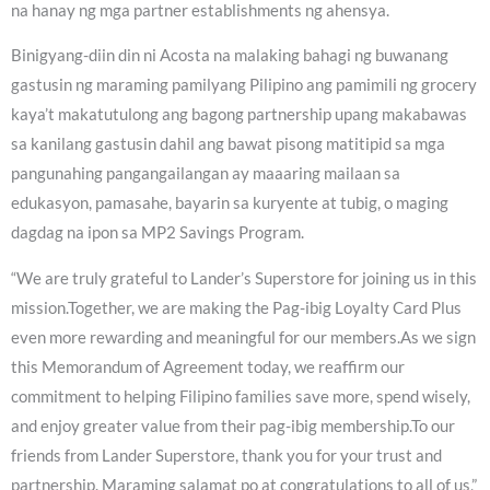
na hanay ng mga partner establishments ng ahensya.
Binigyang-diin din ni Acosta na malaking bahagi ng buwanang
gastusin ng maraming pamilyang Pilipino ang pamimili ng grocery
kaya’t makatutulong ang bagong partnership upang makabawas
sa kanilang gastusin dahil ang bawat pisong matitipid sa mga
pangunahing pangangailangan ay maaaring mailaan sa
edukasyon, pamasahe, bayarin sa kuryente at tubig, o maging
dagdag na ipon sa MP2 Savings Program.
“We are truly grateful to Lander’s Superstore for joining us in this
mission.Together, we are making the Pag-ibig Loyalty Card Plus
even more rewarding and meaningful for our members.As we sign
this Memorandum of Agreement today, we reaffirm our
commitment to helping Filipino families save more, spend wisely,
and enjoy greater value from their pag-ibig membership.To our
friends from Lander Superstore, thank you for your trust and
partnership. Maraming salamat po at congratulations to all of us,”