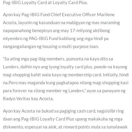
Pag-IBIG Loyalty Card at Loyalty Card Plus.
Ayon kay Pag-IBIG Fund Chief Executive Officer Marilene
Acosta, layunin ng kasunduan na mabigyan ng mas maraming
napapanahong benepisyo ang may 17-milyong aktibong
miyembro ng PAG-IBIG Fund kabilang ang mga hindi pa
nangangailangan ng housing o multi-purpose loan.
“Sa ating mga pag-ibig members, pumunta na kayo dito sa
Landers, dalhin nyo ang iyong loyalty card plus, pwede na kayong
mag-shopping kahit wala kayo ng membership card. Initially, hindi
na.Pero mas maganda kung pagkatapos nilang mag-shopping kasi
para forever na silang member ng Landers,” ayon sa panayam ng
Radyo Veritas kay Acosta.
Ayon kay Acosta na bukod sa pagiging cash card, nagsisilbi ring
daan ang Pag-IBIG Loyalty Card Plus upang makakuha ng mga
diskwento, espesyal na alok, at reward points mula sa lumalawak