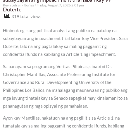
Reyn Letran - Ibañez
Friday, August 7, 2026 2:01 pm
Duterte
319 total views
Hinimok ng isang political analyst ang publiko na patuloy na
subaybayan ang impeachment trial laban kay Vice President Sara
Duterte, lalo na ang pagtalakay sa maling paggamit ng
confidential funds na kabilang sa Article 1 ng impeachment.
Sa panayam sa programang Veritas Pilipinas, sinabi ni Dr.
Christopher Mantillas, Associate Professor ng Institute for
Governance and Rural Development ng University of the
Philippines Los Baños, na mahalagang maunawaan ng publiko ang
mga isyung tinatalakay sa Senado sapagkat may kinalaman ito sa
pananagutan ng mga opisyal ng pamahalaan.
Ayon kay Mantillas, nakatuon na ang paglilitis sa Article 1, na
tumatalakay sa maling paggamit ng confidential funds, kabilang