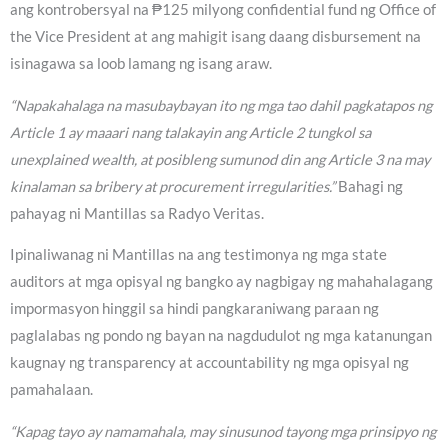
ang kontrobersyal na ₱125 milyong confidential fund ng Office of
the Vice President at ang mahigit isang daang disbursement na
isinagawa sa loob lamang ng isang araw.
“Napakahalaga na masubaybayan ito ng mga tao dahil pagkatapos ng
Article 1 ay maaari nang talakayin ang Article 2 tungkol sa
unexplained wealth, at posibleng sumunod din ang Article 3 na may
kinalaman sa bribery at procurement irregularities.”
Bahagi ng
pahayag ni Mantillas sa Radyo Veritas.
Ipinaliwanag ni Mantillas na ang testimonya ng mga state
auditors at mga opisyal ng bangko ay nagbigay ng mahahalagang
impormasyon hinggil sa hindi pangkaraniwang paraan ng
paglalabas ng pondo ng bayan na nagdudulot ng mga katanungan
kaugnay ng transparency at accountability ng mga opisyal ng
pamahalaan.
“Kapag tayo ay namamahala, may sinusunod tayong mga prinsipyo ng